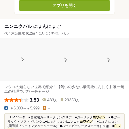
アプリを開く
ニンニクバル にょんにょご
代々木公園駅 612m / にんにく料理、バル
マツコの知らない世界で紹介！【匂いの少ない最高級にんにく】唯一無
二の料理でパワーチャージ！
3.53
483
29353
人
人
￥5,000～￥5,999
-
...OR ソーダ ■自家製ガーリックサングリア ■ガーリック
白ワイン
■◆ガー
リック・ソフトドリンク...■にょんにょご(ニンニク
白ワイン
) ■にょんにょご
(隅田川ブルーイングペールエール)...■ハラミガーリックステーキ(150g) ■
白ワ