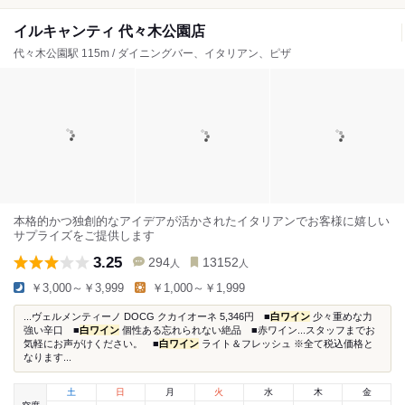
イルキャンティ 代々木公園店
代々木公園駅 115m / ダイニングバー、イタリアン、ピザ
本格的かつ独創的なアイデアが活かされたイタリアンでお客様に嬉しい
サプライズをご提供します
3.25
294
13152
人
人
￥3,000～￥3,999
￥1,000～￥1,999
...ヴェルメンティーノ DOCG クカイオーネ 5,346円 ■
白ワイン
少々重めな力
強い辛口 ■
白ワイン
個性ある忘れられない絶品 ■赤ワイン...スタッフまでお
気軽にお声がけください。 ■
白ワイン
ライト＆フレッシュ ※全て税込価格と
なります...
土
日
月
火
水
木
金