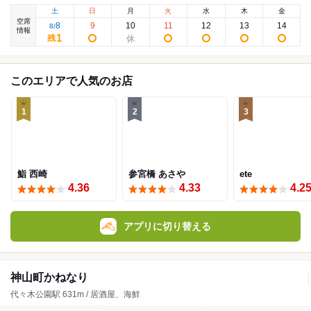
土
日
月
火
水
木
金
空席
8
9
10
11
12
13
14
8
/
情報
1
残
このエリアで人気のお店
1
2
3
鮨 西崎
参宮橋 あさや
ete
4.36
4.33
4.2
アプリに切り替える
神山町かねなり
代々木公園駅 631m / 居酒屋、海鮮