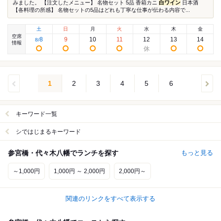
みました。 【注文したメニュー】 名物セット 5品 香箱カニ
白ワイン
日本酒
【各料理の所感】 名物セットの5品はどれも丁寧な仕事が伝わる内容で...
土
日
月
火
水
木
金
空席
8
9
10
11
12
13
14
8
/
情報
1
2
3
4
5
6
キーワード一覧
シではじまるキーワード
参宮橋・代々木八幡でランチを探す
もっと見る
～1,000円
1,000円 ～ 2,000円
2,000円～
関連のリンクをすべて表示する