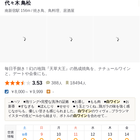
代々木 鳥松
南新宿駅 156m / 焼き鳥、鳥料理、居酒屋
毎日手捌き！幻の地鶏『天草大王』の熟成焼鳥を、ナチュールワイン
と。デートや会食にも。
3.53
388
18494
人
人
￥8,000～￥9,999
-
...■ハツ ■泡リング=完璧な洗浄の証拠 ■お通し ■もも肉 ■
白ワイン
■お
新香 ■すなぎも ■ぼんじり ■せせり ■う玉とつくね...鶏ガラの味を強く感
じながらも、優しい甘さも感じられました。
白ワイン
のウィヴォ...ブラウンマ
イスターの生ビールから始まり、ボトルの
白ワイン
を合わせて...
土
日
月
火
水
木
金
空席
8
9
10
11
12
13
14
8
/
情報