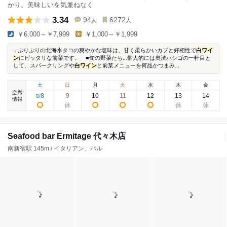
かり。美味しいを気兼ねなく
3.34
94
6272
人
人
￥6,000～￥7,999
￥1,000～￥1,999
...ぷりぷりの北海水タコの爽やかな塩味は、甘く柔らかいカブと好相性で
白ワイ
ン
にピッタリな前菜です。 ■旬の野菜たち...個人的には奥渋ハシゴの一軒目と
して、スパークリングや
白ワイン
と前菜メニューを何品かつまみ...
土
日
月
火
水
木
金
空席
8
9
10
11
12
13
14
8
/
情報
Seafood bar Ermitage 代々木店
南新宿駅 145m / イタリアン、バル