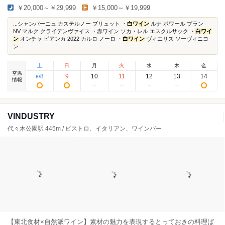
￥20,000～￥29,999
￥15,000～￥19,999
...シャンパーニュ カステルノー ブリュット ・
白ワイン
ルナ ボワール ブラン
NV マルク クライデンヴァイス ・赤ワイン ソカ・レル エスクルサック ・
白ワイ
ン
オンチャ ビアンカ 2022 カルロ ノーロ ・
白ワイン
ヴィエリス ソーヴィニヨ
ン...
土
日
月
火
水
木
金
空席
8
9
10
11
12
13
14
8
/
情報
VINDUSTRY
代々木公園駅 445m / ビストロ、イタリアン、ワインバー
【東北食材×自然派ワイン】素材の魅力を表現するとっておきの料理ば