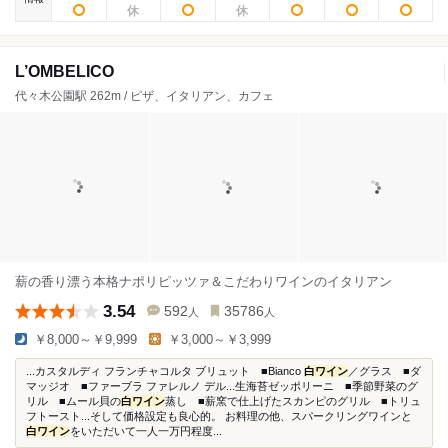
L’OMBELICO
代々木公園駅 262m / ピザ、イタリアン、カフェ
薪の香り漂う本格ナポリピッツァ＆こだわりワインのイタリアン
3.54
592
35786
人
人
￥8,000～￥9,999
￥3,000～￥3,999
...カスタルディ フランチャコルタ ブリュット ■Bianco
白ワイン
／グラス ■ダ
マッジオ ■ファーブラ ファレルノ デル...生海苔ゼッポリーニ ■季節野菜のグ
リル ■ムール貝の
白ワイン
蒸し ■薪窯で仕上げたスカンピのグリル ■トリュ
フトースト...そして価格設定も良心的。 お料理の他、スパークリングワインと
白ワイン
をいただいて一人一万円程度...