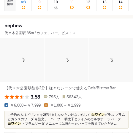
空席
8
9
10
11
12
13
14
8
/
情報
nephew
代々木公園駅 85m / カフェ、バー、ビストロ
【代々木公園駅徒歩2分】様々なシーンで使えるCafe/Bistro&Bar
3.58
795
56342
人
人
￥6,000～￥7,999
￥1,000～￥1,999
...予約の人はドリンクを2杯注文しないといけないらしく
白ワイン
グラス プラム
とカシスのソーダ を注文。...ハーフ ・明太子とライムのカルボナーラ ハーフ ・
白ワイン
・プラムソーダ メニューには無かったハーフを教えていただき...