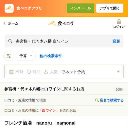
インストール
アプリで開く
ホーム
ログイン
変更
参宮橋・代々木八幡 白ワイン
予算
他の検索条件
日時
時間
人数
でネット予約
参宮橋・代々木八幡
の
白ワイン
に関する
お店
106
件
口コミ・お店の情報
で検索
店名で検索する
口コミ・お店の情報に
「白ワイン」
を含むお店
フレンチ酒場 nanoru namonai