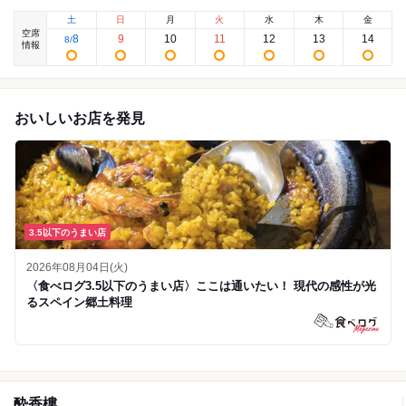
土
日
月
火
水
木
金
空席
8
9
10
11
12
13
14
8
/
情報
おいしいお店を発見
3.5以下のうまい店
2026年08月04日(火)
〈食べログ3.5以下のうまい店〉ここは通いたい！ 現代の感性が光
るスペイン郷土料理
酔香樓