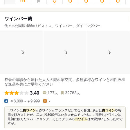
ワインバー繭
代々木公園駅 486m / ビストロ、ワインバー、ダイニングバー
都会の喧騒から離れた大人の隠れ家空間。多種多様なワインと相性抜群
な逸品を共にご堪能ください
3.40
177
32783
人
人
￥8,000～￥9,999
-
...ワインは
白ワイン
も赤ワインもフランスだけでなく各国...あとは
白ワイン
や梅
酒を頼みましたが、二人で15000円はいきませんでしたね。...期待したワインは
最初に飲んだスパークリング、そしてグラスの
白ワイン
は大変おいしかったので
すが...