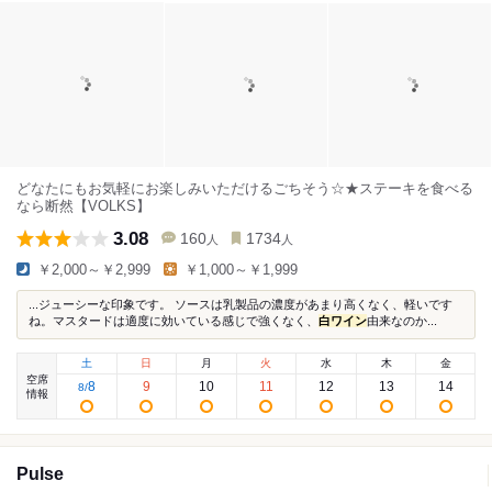
どなたにもお気軽にお楽しみいただけるごちそう☆★ステーキを食べる
なら断然【VOLKS】
3.08
160
1734
人
人
￥2,000～￥2,999
￥1,000～￥1,999
...ジューシーな印象です。 ソースは乳製品の濃度があまり高くなく、軽いです
ね。マスタードは適度に効いている感じで強くなく、
白ワイン
由来なのか...
土
日
月
火
水
木
金
空席
8
9
10
11
12
13
14
8
/
情報
Pulse