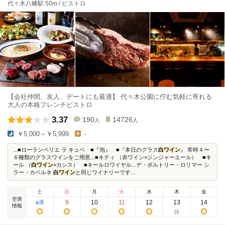
代々木八幡駅 50m / ビストロ
【会社仲間、友人、デートにも最適】 代々木公園に佇む気軽に寄れる
大人の本格フレンチビストロ
3.37
190
14726
人
人
￥5,000～￥5,999
-
...■ローランペリエ ラ キュベ ■『泡』 ■『本日のグラス
白ワイン
』 常時４〜
６種類のグラスワインをご用意...■キティ （赤ワイン×ジンジャーエール） ■キ
ール （
白ワイン
×カシス） ■キールロワイヤル...デ・ボルトリー・ロリマー シ
ラー・カベルネ
白ワイン
と同じワイナリーです...
土
日
月
火
水
木
金
空席
8
9
10
11
12
13
14
8
/
情報