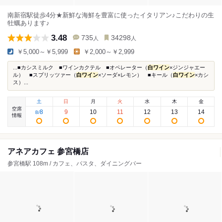
南新宿駅徒歩4分★新鮮な海鮮を豊富に使ったイタリアン♪こだわりの生
牡蠣あります♪
3.48
735
34298
人
人
￥5,000～￥5,999
￥2,000～￥2,999
...■カシスミルク ■ワインカクテル ■オペレーター（
白ワイン
×ジンジャエー
ル） ■スプリッツァー（
白ワイン
×ソーダ×レモン） ■キール（
白ワイン
×カシ
ス）...
土
日
月
火
水
木
金
空席
8
9
10
11
12
13
14
8
/
情報
アネアカフェ 参宮橋店
参宮橋駅 108m / カフェ、パスタ、ダイニングバー