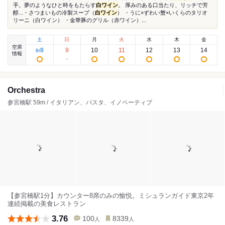
手。夢のようなひと時をもたらす
白ワイン
。 厚みのある口当たり、リッチで芳
醇...・さつまいもの冷製スープ（
白ワイン
） ・うに×ずわい蟹×いくらのタリオ
リーニ（白ワイン） ・金華豚のグリル（赤ワイン）...
土
日
月
火
水
木
金
空席
8
9
10
11
12
13
14
8
/
情報
Orchestra
参宮橋駅 59m / イタリアン、パスタ、イノベーティブ
【参宮橋駅1分】カウンター8席のみの愉悦。ミシュランガイド東京2年
連続掲載の美食レストラン
3.76
100
8339
人
人