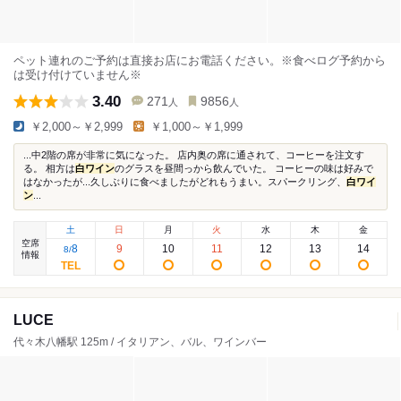
ペット連れのご予約は直接お店にお電話ください。※食べログ予約から
は受け付けていません※
3.40
271
9856
人
人
￥2,000～￥2,999
￥1,000～￥1,999
...中2階の席が非常に気になった。 店内奥の席に通されて、コーヒーを注文す
る。 相方は
白ワイン
のグラスを昼間っから飲んでいた。 コーヒーの味は好みで
はなかったが...久しぶりに食べましたがどれもうまい。スパークリング、
白ワイ
ン
...
土
日
月
火
水
木
金
空席
8
9
10
11
12
13
14
8
/
情報
LUCE
代々木八幡駅 125m / イタリアン、バル、ワインバー