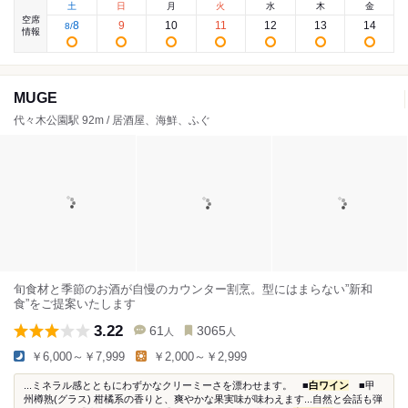
土
日
月
火
水
木
金
空席
8
9
10
11
12
13
14
8
/
情報
MUGE
代々木公園駅 92m / 居酒屋、海鮮、ふぐ
旬食材と季節のお酒が自慢のカウンター割烹。型にはまらない”新和
食”をご提案いたします
3.22
61
3065
人
人
￥6,000～￥7,999
￥2,000～￥2,999
...ミネラル感とともにわずかなクリーミーさを漂わせます。 ■
白ワイン
■甲
州樽熟(グラス) 柑橘系の香りと、爽やかな果実味が味わえます...自然と会話も弾