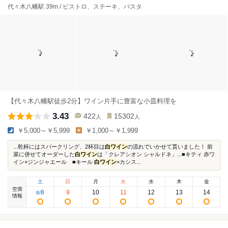
代々木八幡駅 39m / ビストロ、ステーキ、パスタ
【代々木八幡駅徒歩2分】ワイン片手に豊富な小皿料理を
3.43
422
15302
人
人
￥5,000～￥5,999
￥1,000～￥1,999
...乾杯にはスパークリング、2杯目は
白ワイン
の流れでいかせて貰いました！ 前
菜に併せてオーダーした
白ワイン
は「クレアシオン シャルドネ」...■キティ 赤ワ
イン×ジンジャエール ■キール
白ワイン
×カシス...
土
日
月
火
水
木
金
空席
8
9
10
11
12
13
14
8
/
情報