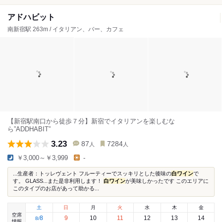
アドハビット
南新宿駅 263m / イタリアン、バー、カフェ
【新宿駅南口から徒歩７分】新宿でイタリアンを楽しむな
ら”ADDHABIT”
3.23
87
7284
人
人
￥3,000～￥3,999
-
...生産者：トッレヴェント フルーティーでスッキリとした後味の
白ワイン
で
す。 GLASS...また是非利用します！
白ワイン
が美味しかったです このエリアに
このタイプのお店があって助かる...
土
日
月
火
水
木
金
空席
8
9
10
11
12
13
14
8
/
情報