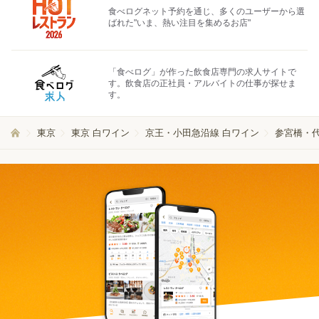
食べログネット予約を通じ、多くのユーザーから選
ばれた"いま、熱い注目を集めるお店"
「食べログ」が作った飲食店専門の求人サイトで
す。飲食店の正社員・アルバイトの仕事が探せま
す。
東京
東京 白ワイン
京王・小田急沿線 白ワイン
参宮橋・代