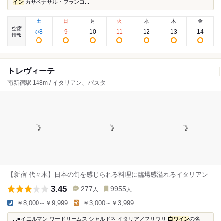
イン
カサベナサル・ブランコ...
土
日
月
火
水
木
金
空席
8
9
10
11
12
13
14
8
/
情報
トレヴィーテ
南新宿駅 148m / イタリアン、パスタ
【新宿 代々木】日本の旬を感じられる料理に臨場感溢れるイタリアン
3.45
277
9955
人
人
￥8,000～￥9,999
￥3,000～￥3,999
...■イエルマン ワードリームス シャルドネ イタリア／フリウリ
白ワイン
の名