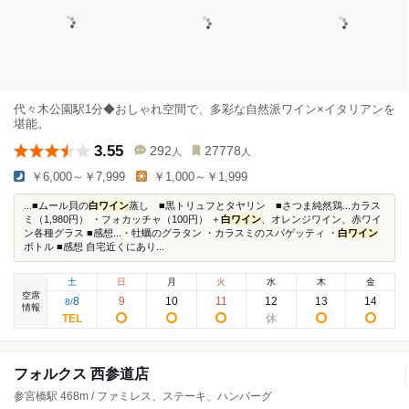
代々木公園駅1分◆おしゃれ空間で、多彩な自然派ワイン×イタリアンを
堪能。
3.55
292
27778
人
人
￥6,000～￥7,999
￥1,000～￥1,999
...■ムール貝の
白ワイン
蒸し ■黒トリュフとタヤリン ■さつま純然鶏...カラス
ミ（1,980円） ・フォカッチャ（100円） ＋
白ワイン
、オレンジワイン、赤ワイ
ン各種グラス ■感想...・牡蠣のグラタン ・カラスミのスパゲッティ ・
白ワイン
ボトル ■感想 自宅近くにあり...
土
日
月
火
水
木
金
空席
8
9
10
11
12
13
14
8
/
情報
フォルクス 西参道店
参宮橋駅 468m / ファミレス、ステーキ、ハンバーグ