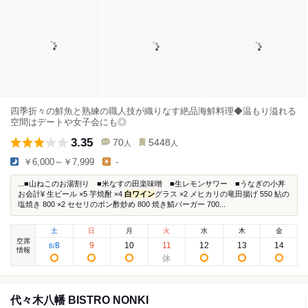
四季折々の鮮魚と熟練の職人技が織りなす絶品海鮮料理◆温もり溢れる
空間はデートや女子会にも◎
3.35
70
5448
人
人
￥6,000～￥7,999
-
...■山ねこのお湯割り ■米なすの田楽味噌 ■生レモンサワー ■うなぎの小丼
お会計¥ 生ビール ×5 芋焼酎 ×4
白ワイン
グラス ×2 メヒカリの竜田揚げ 550 鮎の
塩焼き 800 ×2 セセリのポン酢炒め 800 焼き鯖バーガー 700...
土
日
月
火
水
木
金
空席
8
9
10
11
12
13
14
8
/
情報
代々木八幡 BISTRO NONKI