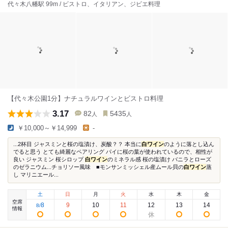
代々木八幡駅 99m / ビストロ、イタリアン、ジビエ料理
【代々木公園1分】ナチュラルワインとビストロ料理
3.17
82
5435
人
人
￥10,000～￥14,999
-
...2杯目 ジャスミンと桜の塩漬け、炭酸？？ 本当に
白ワイン
のように落とし込ん
でると思う とても綺麗なペアリング パイに桜の葉が使われているので、相性が
良い ジャスミン 桜シロップ
白ワイン
のミネラル感 桜の塩漬け バニラとローズ
のゼラニウム...チョリソー風味 ■モンサンミッシェル産ムール貝の
白ワイン
蒸
し マリニエール...
土
日
月
火
水
木
金
空席
8
9
10
11
12
13
14
8
/
情報