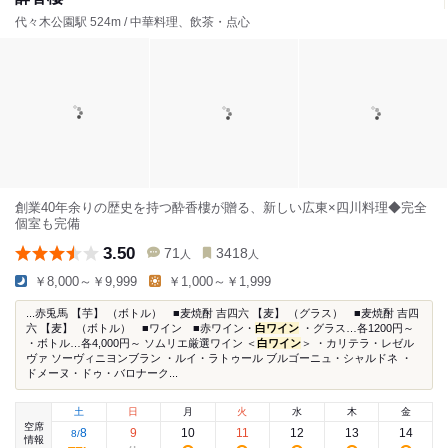
代々木公園駅 524m / 中華料理、飲茶・点心
創業40年余りの歴史を持つ酔香樓が贈る、新しい広東×四川料理◆完全
個室も完備
3.50
71
3418
人
人
￥8,000～￥9,999
￥1,000～￥1,999
...赤兎馬 【芋】 （ボトル） ■麦焼酎 吉四六 【麦】 （グラス） ■麦焼酎 吉四
六 【麦】 （ボトル） ■ワイン ■赤ワイン・
白ワイン
・グラス…各1200円～
・ボトル…各4,000円～ ソムリエ厳選ワイン ＜
白ワイン
＞ ・カリテラ・レゼル
ヴァ ソーヴィニヨンブラン ・ルイ・ラトゥール ブルゴーニュ・シャルドネ ・
ドメーヌ・ドゥ・バロナーク...
土
日
月
火
水
木
金
空席
8
9
10
11
12
13
14
8
/
情報