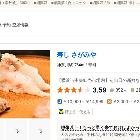
■冷酒（辛丹波）300ml ■紹興酒 ■紹興酒 1合orロック ■紹興酒 2号 ■紹興酒 ボト
ト予約
空席情報
寿し さがみや
神奈川駅 764m / 寿司
【横浜市中央卸売市場内】その日の新鮮な
3.59
人
352
2
￥10,000～￥14,999
￥2,000～￥2,
貯まる・使える
想像以上！もっと早く来ておけばよかっ
人気店のため、平日のお昼11時30分頃に伺い
06hide(405)
by