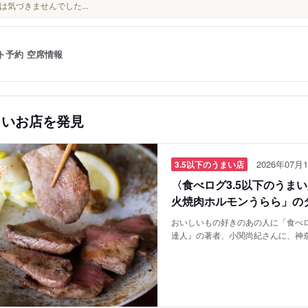
は気づきませんでした...
ト予約
空席情報
しいお店を発見
2026年07月1
3.5以下のうまい店
〈食べログ3.5以下のうま
火焼肉ホルモンうらら」の
おいしいもの好きのあの人に「食べロ
達人』の著者、小関尚紀さんに、神