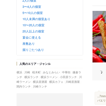
2人の個室
3〜4人の個室
5〜10人の個室
10人未満の個室あり
10〜20人の個室
20人以上の個室
宴会に使える
座敷あり
掘りごたつあり
人気のエリア・ジャンル
横浜
川崎
桜木町
みなとみらい
中華街
鎌倉ラ
ンチ
横浜ランチ
横浜ラーメン
小田原ランチ
川
崎ラーメン
横浜居酒屋
横浜カフェ
川崎居酒屋
関内ランチ
川崎ランチ
...
パエリ