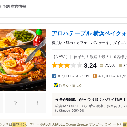
ト予約
空席情報
アロハテーブル 横浜ベイク
横浜駅 456m / カフェ、パンケーキ、ダイニ
【NEW!】団体予約大歓迎！最大110名様
3.24
人
733
2
￥2,000～￥2,999
￥1,000～￥1,9
貯まる・使える
夜景が綺麗。がっつり頂くハワイ料理！
横浜BAY QUATERでの夜の食事。お肉あり、
Shinobu_999(456)
by
日ランチは
白ワイン
がフリー＠ALOHATABLE Ocean Breeze マンゴーパンケーキと
白