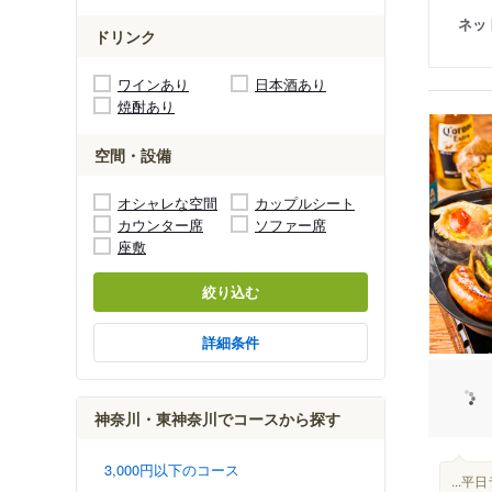
ネッ
ドリンク
ワインあり
日本酒あり
焼酎あり
空間・設備
オシャレな空間
カップルシート
カウンター席
ソファー席
座敷
絞り込む
詳細条件
神奈川・東神奈川でコースから探す
3,000円以下のコース
...平