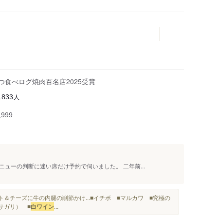
つ食べログ焼肉百名店2025受賞
人
1833
999
ューの判断に迷い席だけ予約で伺いました。 二年前...
ト＆チーズに牛の内腿の削節かけ...■イチボ ■マルカワ ■究極の
サガリ） ■
白ワイン
...