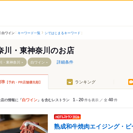
キーワード一覧
シではじまるキーワード
 白ワイン
奈川・東神奈川のお店
詳細条件
川・東神奈川
白ワイン
標準
ランキング
【予約・PR店舗優先順】
駅
町駅
奈川駅
白ワイン
お店の情報に「
」を含むレストラン
1
～
20
件を表示
／
全
40
件
熟成和牛焼肉エイジング・ビ