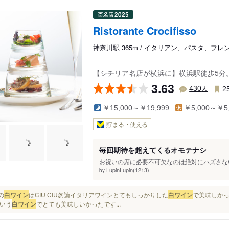
Ristorante Crocifisso
神奈川駅 365m / イタリアン、パスタ、フレ
【シチリア名店が横浜に】横浜駅徒歩5分。シチ
3.63
人
430
2
￥15,000～￥19,999
￥5,000～￥5,
貯まる・使える
毎回期待を超えてくるオモテナシ
お祝いの席に必要不可欠なのは絶対にハズさない
LupinLupin(1213)
by
日の
白ワイン
はCIU CIU勿論イタリアワインとてもしっかりした
白ワイン
で美味しかっ
いう
白ワイン
でとても美味しいかったです...