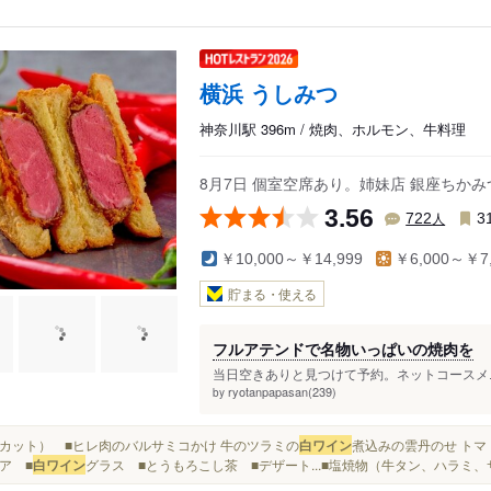
横浜 うしみつ
神奈川駅 396m / 焼肉、ホルモン、牛料理
8月7日 個室空席あり。姉妹店 銀座ちかみ
3.56
人
722
3
￥10,000～￥14,999
￥6,000～￥7,
貯まる・使える
フルアテンドで名物いっぱいの焼肉を
当日空きありと見つけて予約。ネットコースメニ
ryotanpapasan(239)
by
7mmカット） ■ヒレ肉のバルサミコかけ 牛のツラミの
白ワイン
煮込みの雲丹のせ トマ
ア ■
白ワイン
グラス ■とうもろこし茶 ■デザート...■塩焼物（牛タン、ハラミ、