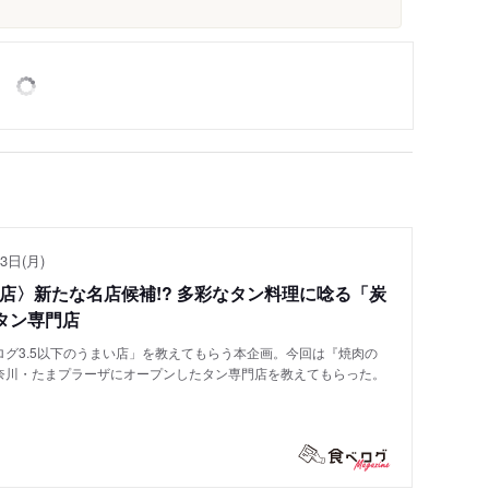
3日(月)
い店〉新たな名店候補!? 多彩なタン料理に唸る「炭
タン専門店
グ3.5以下のうまい店」を教えてもらう本企画。今回は『焼肉の
奈川・たまプラーザにオープンしたタン専門店を教えてもらった。