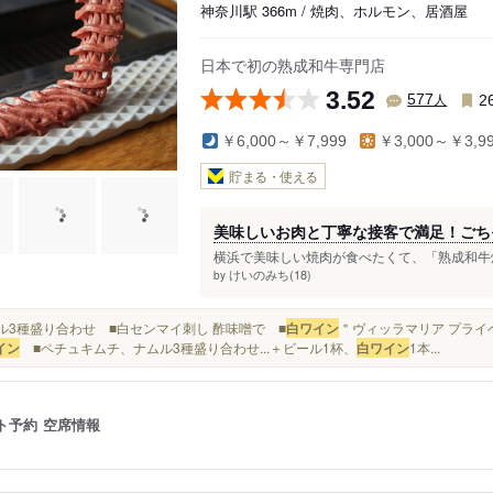
神奈川駅 366m / 焼肉、ホルモン、居酒屋
日本で初の熟成和牛専門店
3.52
人
577
2
￥6,000～￥7,999
￥3,000～￥3,9
貯まる・使える
美味しいお肉と丁寧な接客で満足！ごち
横浜で美味しい焼肉が食べたくて、「熟成和牛焼
けいのみち(18)
by
ナムル3種盛り合わせ ■白センマイ刺し 酢味噌で ■
白ワイン
＂ヴィッラマリア プライ
イン
■ペチュキムチ、ナムル3種盛り合わせ...＋ビール1杯、
白ワイン
1本...
ト予約
空席情報