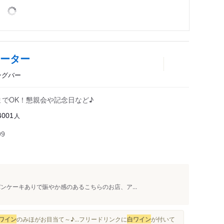
ォーター
ングバー
までOK！懇親会や記念日など♪
人
4001
99
パンケーキありで賑やか感のあるこちらのお店、ア...
ワイン
のみほがお目当て～♪...フリードリンクに
白ワイン
が付いて