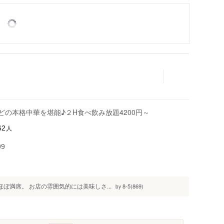
どの本格中華を堪能♪２H食べ飲み放題4200円～
人
62
99
ほぼ満席。 お店の雰囲気的には美味しさ...
8-5(869)
by