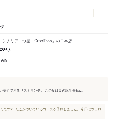
ンチ
リア一つ星「Crocifisso」の日本店
人
5286
999
安心できるリストランテ。 この度は妻の誕生会&a...
たです♪...たこがついているコースを予約しました。今日はヴェロ