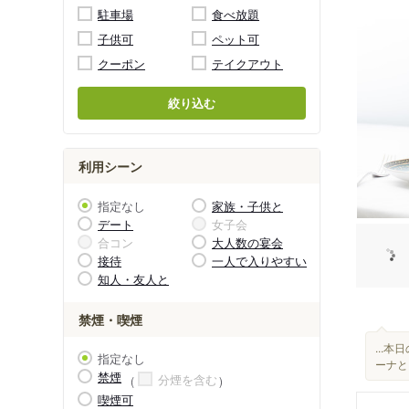
駐車場
食べ放題
子供可
ペット可
クーポン
テイクアウト
絞り込む
利用シーン
指定なし
家族・子供と
デート
女子会
合コン
大人数の宴会
接待
一人で入りやすい
知人・友人と
禁煙・喫煙
...本
指定なし
ーナと
禁煙
分煙を含む
喫煙可