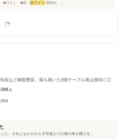
ル ■ワイン ■赤・
白ワイン
300ml ...
旬魚など種類豊富。落ち着いた2階テーブル席は接待に◎
人
1088
999
た
ました。それにもかかわらず市場入り口側の扉を開ける...