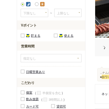
～
Vポイント
貯まる
使える
営業時間
日曜営業あり
...
■
白ワ
こだわり
個室
半個室を含む
ネッ
飲み放題
3時間以上
カード可
貸切可