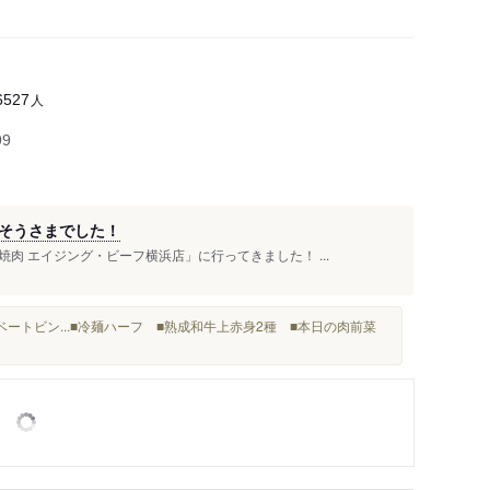
人
6527
99
そうさまでした！
肉 エイジング・ビーフ横浜店」に行ってきました！ ...
ベートビン...■冷麺ハーフ ■熟成和牛上赤身2種 ■本日の肉前菜