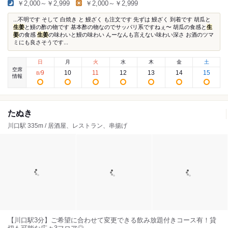
￥2,000～￥2,999
￥2,000～￥2,999
...不明です そして 白焼き と 鰻ざく も注文です 先ずは 鰻ざく 到着です 胡瓜と
生姜
と鰻の酢の物です 基本酢の物なのでサッパリ系ですねぇ〜 胡瓜の食感と
生
姜
の食感
生姜
の味わいと鰻の味わい んーなんも言えない味わい深さ お酒のツマ
ミにも良さそうです...
日
月
火
水
木
金
土
空席
9
10
11
12
13
14
15
8
/
情報
たぬき
川口駅 335m / 居酒屋、レストラン、串揚げ
【川口駅3分】ご希望に合わせて変更できる飲み放題付きコース有！貸