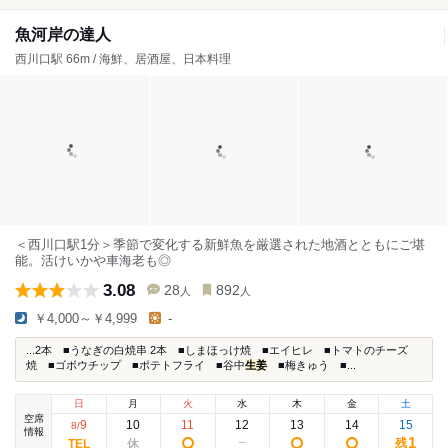
魚河岸の達人
西川口駅 66m / 海鮮、居酒屋、日本料理
＜西川口駅1分＞季節で変化する新鮮魚を厳選された地酒とともにご堪
能。活けいかや車海老も◎
3.08
28
892
人
人
￥4,000～￥4,999
-
...2本 ■うなぎの白焼串 2本 ■しまほっけ焼 ■エイヒレ ■トマトのチーズ
焼 ■ゴボウチップ ■ポテトフライ ■谷中
生姜
■梅きゅう ■...
日
月
火
水
木
金
土
空席
9
10
11
12
13
14
15
8
/
情報
1
残