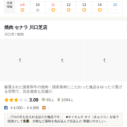
空席
9
10
11
12
13
14
15
8
/
情報
焼肉 セナラ 川口芝店
川口市 / 焼肉
厳選された国産和牛の焼肉・国産食材にこだわった逸品をゆったり寛げ
る空間で。完全個室も完備◎
3.09
65
1094
人
人
￥4,000～￥4,999
-
...プロの方も仕入れるほどの逸品です。 ■オイキムチ オイ（きゅうり）を塩で
浅漬けして
生姜
、大根など薬味を包み込んで仕込んだ 胃腸にやさしい...