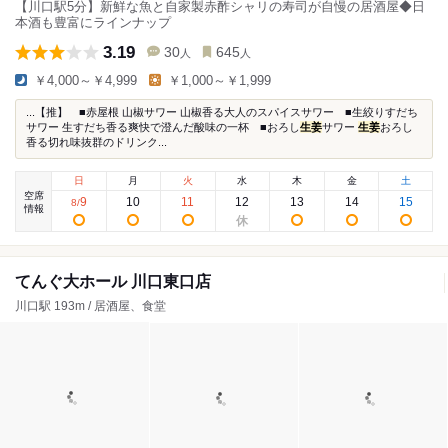
【川口駅5分】新鮮な魚と自家製赤酢シャリの寿司が自慢の居酒屋◆日
本酒も豊富にラインナップ
3.19
30
645
人
人
￥4,000～￥4,999
￥1,000～￥1,999
...【推】 ■赤屋根 山椒サワー 山椒香る大人のスパイスサワー ■生絞りすだち
サワー 生すだち香る爽快で澄んだ酸味の一杯 ■おろし
生姜
サワー
生姜
おろし
香る切れ味抜群のドリンク...
日
月
火
水
木
金
土
空席
9
10
11
12
13
14
15
8
/
情報
てんぐ大ホール 川口東口店
川口駅 193m / 居酒屋、食堂