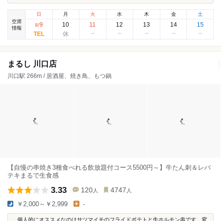
日
月
火
水
木
金
土
空席
9
10
11
12
13
14
15
8
/
情報
まるし 川口店
川口駅 266m / 居酒屋、焼き鳥、もつ鍋
【自慢の串焼き3種食べれる飲放題付コース5500円～】牛たん刺＆レバ
テキまるで生食感
3.33
120
4747
人
人
￥2,000～￥2,999
-
...個人的にオススメなのはサツマイモのフライドポテトと牛ホルモン串です。変