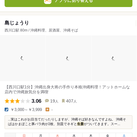
アプリに切り替える
島じょうり
西川口駅 80m / 沖縄料理、居酒屋、沖縄そば
【西川口駅1分】沖縄出身大将の手作り本格沖縄料理！アットホームな
店内で沖縄旅気分を満喫
3.06
19
407
人
人
￥3,000～￥3,999
-
...実はこれがお目当てだったりしますが、沖縄そば好きなんですよね。 沖縄そ
ばはかまぼこと豚バラ肉が2枚、別皿でネギと
生姜
がついてきます。スー...
日
月
火
水
木
金
土