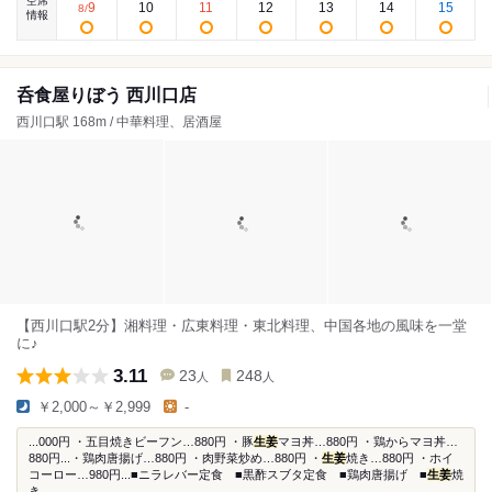
空席
9
10
11
12
13
14
15
8
/
情報
呑食屋りぼう 西川口店
西川口駅 168m / 中華料理、居酒屋
【西川口駅2分】湘料理・広東料理・東北料理、中国各地の風味を一堂
に♪
3.11
23
248
人
人
￥2,000～￥2,999
-
...000円 ・五目焼きビーフン…880円 ・豚
生姜
マヨ丼…880円 ・鶏からマヨ丼…
880円...・鶏肉唐揚げ…880円 ・肉野菜炒め…880円 ・
生姜
焼き…880円 ・ホイ
コーロー…980円...■ニラレバー定食 ■黒酢スブタ定食 ■鶏肉唐揚げ ■
生姜
焼
き...