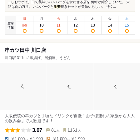
...しおラボで川口で美味いハンバーグを食わせる店を 何軒か紹介していた。 未
訪は肉の万世。 ハンバーグと
生姜
焼きセットが美味いらしい。 行く...
日
月
火
水
木
金
土
空席
9
10
11
12
13
14
15
8
/
情報
串カツ田中 川口店
川口駅 311m / 串揚げ、居酒屋、うどん
大阪伝統の串カツと手頃なドリンクが自慢！お子様連れの家族から大人
の飲み会まで大歓迎です！
3.07
81
1161
人
人
￥1,000～￥1,999
￥1,000～￥1,999