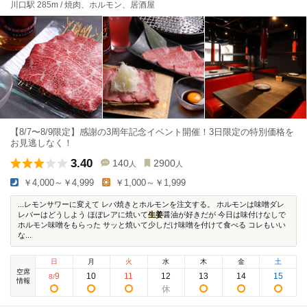
川口駅 285m / 焼肉、ホルモン、居酒屋
【8/7〜8/9限定】感謝の3周年記念イベント開催！3日限定の特別価格を
お見逃しなく！
3.40
140
2900
人
人
￥4,000～￥4,999
￥1,000～￥1,999
...レモンサワーに変えて レバ焼きとホルモンを注文する。 ホルモンは味噌ダレ
レバーはどうしよう ほぼレアに焼いて
生姜
醤油が好きだが 今日は味付けなしで
ホルモン味噌をもらった サッと焼いて少しだけ味噌を付けて食べる コレもいい
な...
日
月
火
水
木
金
土
空席
9
10
11
12
13
14
15
8
/
情報