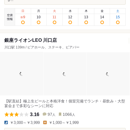
日
月
火
水
木
金
土
空席
9
10
11
12
13
14
15
8
/
情報
銀座ライオンLEO 川口店
川口駅 139m / ビアホール、ステーキ、ビアバー
【駅直結】極上生ビールと本格洋食！個室完備でランチ・昼飲み・大型
宴会まで多彩なシーンに対応
3.16
97
1066
人
人
￥3,000～￥3,999
￥1,000～￥1,999