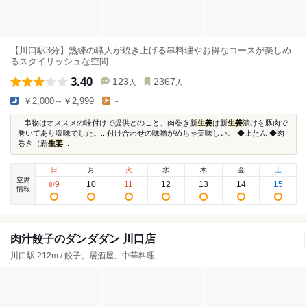
【川口駅3分】熟練の職人が焼き上げる串料理やお得なコースが楽しめ
るスタイリッシュな空間
3.40
123
2367
人
人
￥2,000～￥2,999
-
...串物はオススメの味付けで提供とのこと、肉巻き新
生姜
は新
生姜
漬けを豚肉で
巻いてあり塩味でした。...付け合わせの味噌がめちゃ美味しい。 ◆上たん ◆肉
巻き（新
生姜
...
日
月
火
水
木
金
土
空席
9
10
11
12
13
14
15
8
/
情報
肉汁餃子のダンダダン 川口店
川口駅 212m / 餃子、居酒屋、中華料理