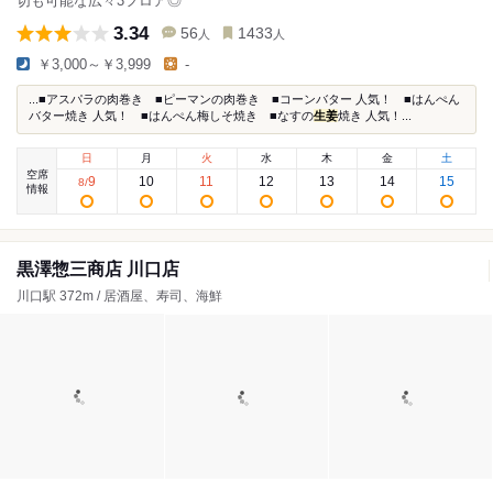
切も可能な広々3フロア◎
3.34
56
1433
人
人
￥3,000～￥3,999
-
...■アスパラの肉巻き ■ピーマンの肉巻き ■コーンバター 人気！ ■はんぺん
バター焼き 人気！ ■はんぺん梅しそ焼き ■なすの
生姜
焼き 人気！...
日
月
火
水
木
金
土
空席
9
10
11
12
13
14
15
8
/
情報
黒澤惣三商店 川口店
川口駅 372m / 居酒屋、寿司、海鮮