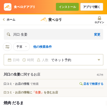
インストール
アプリで開く
ホーム
ログイン
変更
川口 生姜
予算
他の検索条件
日時
時間
人数
でネット予約
川口
の
生姜
に関する
お店
417
件
口コミ・お店の情報
で検索
店名で検索する
口コミ・お店の情報に
「生姜」
を含むお店
焼肉 だるま