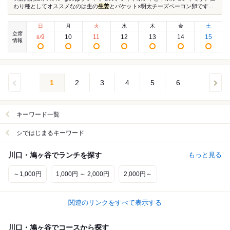
わり種としてオススメなのは生の
生姜
とバケット×明太チーズベーコン卵です...
日
月
火
水
木
金
土
空席
9
10
11
12
13
14
15
8
/
情報
1
2
3
4
5
6
キーワード一覧
シではじまるキーワード
川口・鳩ヶ谷でランチを探す
もっと見る
～1,000円
1,000円 ～ 2,000円
2,000円～
関連のリンクをすべて表示する
川口・鳩ヶ谷でコースから探す