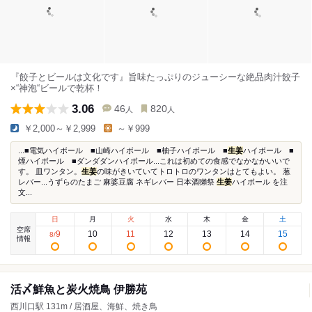
『餃子とビールは文化です』旨味たっぷりのジューシーな絶品肉汁餃子
×“神泡“ビールで乾杯！
3.06
46
820
人
人
￥2,000～￥2,999
～￥999
...■電気ハイボール ■山崎ハイボール ■柚子ハイボール ■
生姜
ハイボール ■
煙ハイボール ■ダンダダンハイボール...これは初めての食感でなかなかいいで
す。 皿ワンタン。
生姜
の味がきいていてトロトロのワンタンはとてもよい。 葱
レバー...うずらのたまご 麻婆豆腐 ネギレバー 日本酒獺祭
生姜
ハイボール を注
文...
日
月
火
水
木
金
土
空席
9
10
11
12
13
14
15
8
/
情報
活〆鮮魚と炭火焼鳥 伊勝苑
西川口駅 131m / 居酒屋、海鮮、焼き鳥