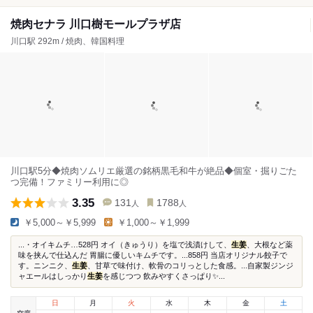
焼肉セナラ 川口樹モールプラザ店
川口駅 292m / 焼肉、韓国料理
川口駅5分◆焼肉ソムリエ厳選の銘柄黒毛和牛が絶品◆個室・掘りごた
つ完備！ファミリー利用に◎
3.35
131
1788
人
人
￥5,000～￥5,999
￥1,000～￥1,999
...・オイキムチ…528円 オイ（きゅうり）を塩で浅漬けして、
生姜
、大根など薬
味を挟んで仕込んだ 胃腸に優しいキムチです。...858円 当店オリジナル餃子で
す。ニンニク、
生姜
、甘草で味付け、軟骨のコリっとした食感。...自家製ジンジ
ャエールはしっかり
生姜
を感じつつ 飲みやすくさっぱり✨...
日
月
火
水
木
金
土