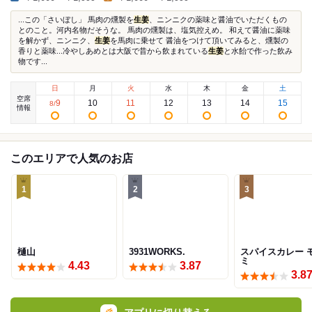
...この「さいぼし」 馬肉の燻製を
生姜
、ニンニクの薬味と醤油でいただくもの
とのこと。河内名物だそうな。 馬肉の燻製は、塩気控えめ。 和えて醤油に薬味
を解かず、ニンニク、
生姜
を馬肉に乗せて 醤油をつけて頂いてみると、燻製の
香りと薬味...冷やしあめとは大阪で昔から飲まれている
生姜
と水飴で作った飲み
物です...
日
月
火
水
木
金
土
空席
9
10
11
12
13
14
15
8
/
情報
このエリアで人気のお店
1
2
3
樋山
3931WORKS.
スパイスカレー 
ミ
4.43
3.87
3.8