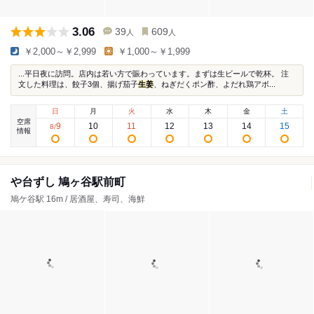
3.06
39
609
人
人
￥2,000～￥2,999
￥1,000～￥1,999
...平日夜に訪問。店内は若い方で賑わっています。まずは生ビールで乾杯。 注
文した料理は、餃子3個、揚げ茄子
生姜
、ねぎだくポン酢、よだれ鶏アボ...
日
月
火
水
木
金
土
空席
9
10
11
12
13
14
15
8
/
情報
や台ずし 鳩ヶ谷駅前町
鳩ケ谷駅 16m / 居酒屋、寿司、海鮮