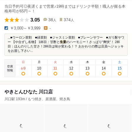
当日予約可◎夜遅くまで営業♪19時まではドリンク半額！職人が握る本
格寿司が65円～！
3.05
38
374
人
人
￥3,000～￥3,999
-
...■ウーロン茶割 ■緑茶割 ■ジャスミン茶割 ■プレーンサワー ■ガリ酎サワ
ー 【や台ずし名物】 1杯目：甘酢と
生姜
のハーモニー！さっぱり“爽快”！ 2杯
目：ほんのりした甘さ！2杯目は味が変わる！？ おかわりの際は店員へジョッキ
をお渡し下さい...
日
月
火
水
木
金
土
空席
9
10
11
12
13
14
15
8
/
情報
やきとんひなた 川口店
川口駅 193m / もつ焼き、居酒屋、焼き鳥