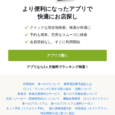
より便利になったアプリで
快適にお店探し
クイックな現在地検索。検索が快適に
予約も簡単。空席をスムーズに検索
会員登録なし。すぐに利用開始
アプリで開く
アプリなら1ヶ月無料でランキング検索！
利用規約
食べログについて
携帯電話番号認証とは
口コミ・ランキングに対する取り組み
点数について
飲食店・飲食企業様向けサービス
食べログ店舗会員について
広告（メーカー・団体様等向け）について
機能改善要望
口コミガイドライン
食べログプレミアム
食べログプレミアム無料クーポン
ネット予約（リクエスト予約）
個人情報保護方針
外部送信（オプトアウト）
特定商取引法に基づく表記