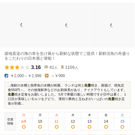
築地直送の海の幸を生け簀から新鮮な状態でご提供！新鮮活魚の舟盛り
をこだわりの日本酒と堪能！
3.16
41
1156
人
人
￥2,000～￥2,999
～￥999
...海鮮の水槽と熱帯魚の水槽が綺麗。 ランチは何と
生姜
焼き、唐揚げ、焼魚定
食550円～。 その他海鮮丼などのお刺身系があり、テイクアウトもしています。
生姜
焼き定食をお願いしました。 5月で寒暖の激しい時期ですが日中は暑く、 1
口目が美味しいモルツをグビリ。 薄切り豚肉と玉ねぎがいっぱいの
生姜
焼き定
食が到着...
日
月
火
水
木
金
土
空席
9
10
11
12
13
14
15
8
/
情報