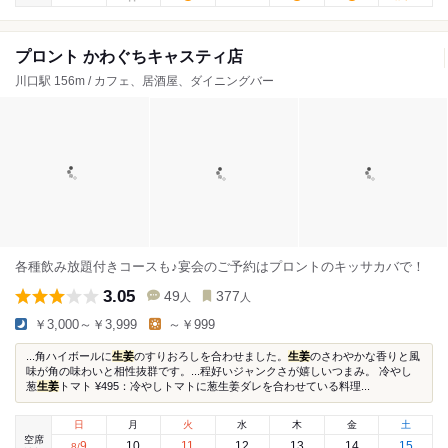
プロント かわぐちキャスティ店
川口駅 156m / カフェ、居酒屋、ダイニングバー
各種飲み放題付きコースも♪宴会のご予約はプロントのキッサカバで！
3.05
49
377
人
人
￥3,000～￥3,999
～￥999
...角ハイボールに
生姜
のすりおろしを合わせました。
生姜
のさわやかな香りと風
味が角の味わいと相性抜群です。...程好いジャンクさが嬉しいつまみ。 冷やし
葱
生姜
トマト ¥495：冷やしトマトに葱生姜ダレを合わせている料理...
日
月
火
水
木
金
土
空席
9
10
11
12
13
14
15
8
/