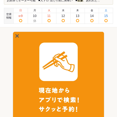
お好みでオーダー可能 ■大トロ 当たり前に美味い ■
生姜
、あれれと...
日
月
火
水
木
金
土
空席
9
10
11
12
13
14
15
8
/
情報