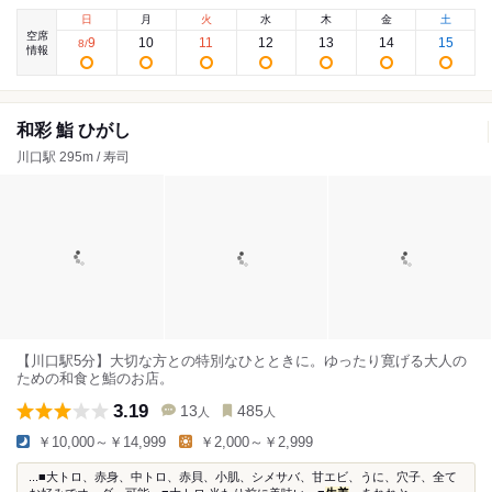
日
月
火
水
木
金
土
空席
9
10
11
12
13
14
15
8
/
情報
和彩 鮨 ひがし
川口駅 295m / 寿司
【川口駅5分】大切な方との特別なひとときに。ゆったり寛げる大人の
ための和食と鮨のお店。
3.19
13
485
人
人
￥10,000～￥14,999
￥2,000～￥2,999
...■大トロ、赤身、中トロ、赤貝、小肌、シメサバ、甘エビ、うに、穴子、全て