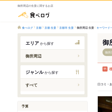
御所周辺の生姜に関するお店
食べログ
食べログ
京都
京都 生姜
京都市 生姜
キーワード
御所周辺 生姜
御
エリア
から探す
御所
御所周辺
今出川駅
ジャンル
から探す
丸太町駅
烏丸御池
口コミ・
すべて
京都市役
神宮丸太
予算