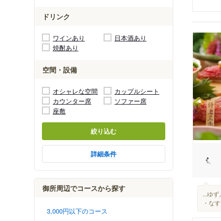
ドリンク
ワインあり
日本酒あり
焼酎あり
空間・設備
オシャレな空間
カップルシート
カウンター席
ソファー席
座敷
絞り込む
詳細条件
御所周辺でコースから探す
...
・なす
3,000円以下のコース