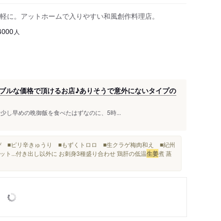
軽に。アットホームで入りやすい和風創作料理店。
人
4000
ブルな価格で頂けるお店♪ありそうで意外にないタイプの
んで少し早めの晩御飯を食べたはずなのに、5時...
び ■ピリ辛きゅうり ■もずくトロロ ■生クラゲ梅肉和え ■紀州
...付き出し以外に お刺身3種盛り合わせ 鶏肝の低温
生姜
煮 蒸