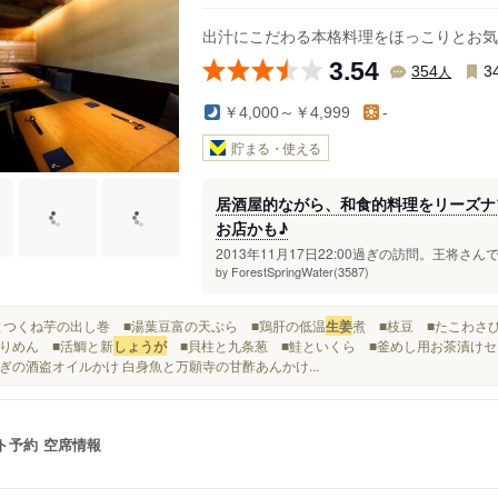
出汁にこだわる本格料理をほっこりとお気
3.54
人
354
3
￥4,000～￥4,999
-
貯まる・使える
居酒屋的ながら、和食的料理をリーズナ
お店かも♪
2013年11月17日22:00過ぎの訪問。王将さ
ForestSpringWater(3587)
by
■鰻とつくね芋の出し巻 ■湯葉豆富の天ぷら ■鶏肝の低温
生姜
煮 ■枝豆 ■たこわさ
りめん ■活鯛と新
しょうが
■貝柱と九条葱 ■鮭といくら ■釜めし用お茶漬けセット
ぎの酒盗オイルかけ 白身魚と万願寺の甘酢あんかけ...
ト予約
空席情報