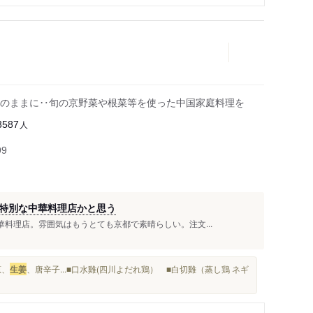
はそのままに‥旬の京野菜や根菜等を使った中国家庭料理を
人
3587
99
特別な中華料理店かと思う
華料理店。雰囲気はもうとても京都で素晴らしい。注文...
葱、
生姜
、唐辛子...■口水雞(四川よだれ鶏） ■白切雞（蒸し鶏 ネギ