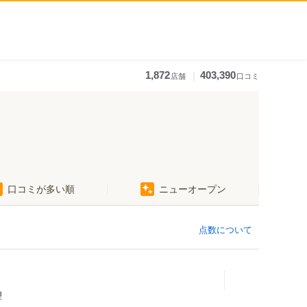
｜
1,872
403,390
店舗
口コミ
口コミが多い順
ニューオープン
点数について
理