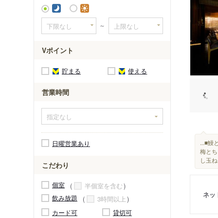
～
Vポイント
貯まる
使える
営業時間
...
日曜営業あり
梅とち
し玉ね
こだわり
個室
半個室を含む
ネッ
飲み放題
3時間以上
カード可
貸切可