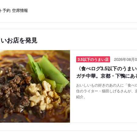
ト予約
空席情報
しいお店を発見
2026年08月0
3.5以下のうまい店
〈食べログ3.5以下のうま
ガチ中華。京都・下鴨にあ
おいしいもの好きのあの人に「食べロ
住のライター・猫田しげるさんが、
紹介。