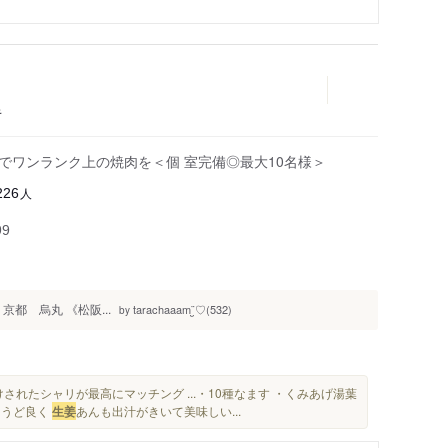
キ
家でワンランク上の焼肉を＜個 室完備◎最大10名様＞
人
226
99
m 京都 烏丸 《松阪...
tarachaaam¨̮♡(532)
by
されたシャリが最高にマッチング ⁡...・10種なます ・くみあげ湯葉
ょうど良く
生姜
あんも出汁がきいて美味しい...