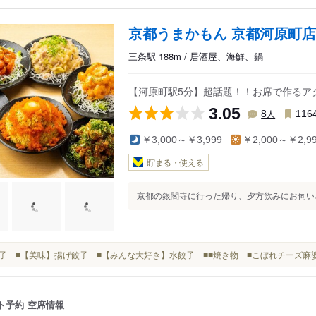
京都うまかもん 京都河原町店
三条駅 188m / 居酒屋、海鮮、鍋
【河原町駅5分】超話題！！お席で作るア
3.05
人
8
116
￥3,000～￥3,999
￥2,000～￥2,9
貯まる・使える
京都の銀閣寺に行った帰り、夕方飲みにお伺いさせ
■■餃子 ■【美味】揚げ餃子 ■【みんな大好き】水餃子 ■■焼き物 ■こぼれチーズ
ト予約
空席情報