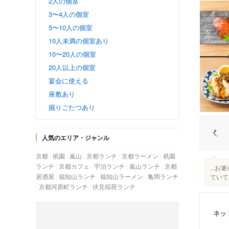
2人の個室
3〜4人の個室
5〜10人の個室
10人未満の個室あり
10〜20人の個室
20人以上の個室
宴会に使える
座敷あり
掘りごたつあり
人気のエリア・ジャンル
京都
祇園
嵐山
京都ランチ
京都ラーメン
祇園
ランチ
京都カフェ
宇治ランチ
嵐山ランチ
京都
...
居酒屋
福知山ランチ
福知山ラーメン
亀岡ランチ
ていて◎
京都河原町ランチ
伏見稲荷ランチ
ネッ