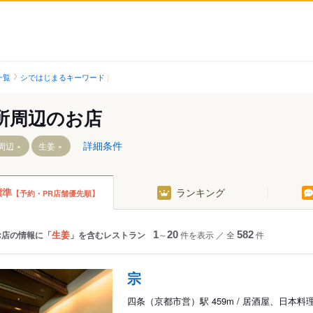
一覧
シではじまるキーワード
所周辺のお店
詳細条件
周辺
生姜
標準
ランキング
【予約・PR店舗優先順】
（京都市営）
駅
生姜
お店の情報に「
」を含むレストラン
1
～
20
件を表示
／
全
582
件
所前駅
町駅
宗
四条（京都市営）駅 459m / 居酒屋、日本料