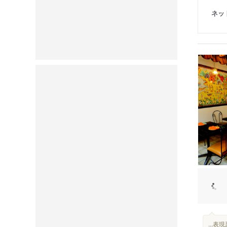
ネッ
...