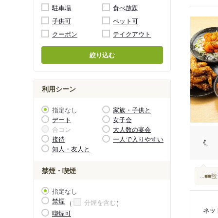
駐車場
食べ放題
子供可
ペット可
クーポン
テイクアウト
絞り込む
利用シーン
指定なし
家族・子供と
デート
女子会
合コン
大人数の宴会
接待
一人で入りやすい
知人・友人と
禁煙・喫煙
...
指定なし
禁煙
分煙を含む
ネッ
喫煙可