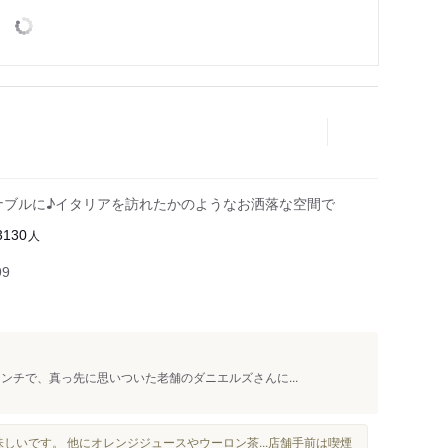
ズナブルに♪イタリアを訪れたかのようなお洒落な空間で
人
3130
99
ンチで、真っ先に思いついた老舗のダニエルズさんに...
しいです。 他にオレンジジュースやウーロン茶...店舗手前は喫煙