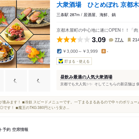
大衆酒場 ひとめぼれ 京都
三条駅 287m / 居酒屋、海鮮、鍋
京都木屋町の中心地に遂にOPEN！！「
3.09
人
77
21
￥3,000～￥3,999
-
貯まる・使える
昼飲み最適の人気大衆酒場
京都でも大人気✨✨ ⁡ そしてこちらの新店舗は 
お箸が進みます！ ◾︎冷奴 スピードメニューです。一丁まるまるあるので中々のボリュ
です！ ◾︎魔王のTKG 380円という安さ...
ト予約
空席情報