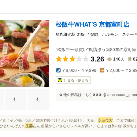
松阪牛WHAT'S 京都室町店
烏丸御池駅 310m / 焼肉、ホルモン、ステー
"松阪牛一頭買い"風情漂う築80年の京町
3.26
人
140
8
￥8,000～￥9,999
￥2,000～￥2,9
貯まる・使える
✿ 他の投稿はこちら❥❥❥ @tarachaaam_gra
ゆず／青じそ／梅かつお／黒糖で味付けされたお揚げと、大葉、
ショウガ
、ごまで味付け
びといんげんの
生姜
あん 前菜からいきなりレベルが高い。 なますは酢の加減がち