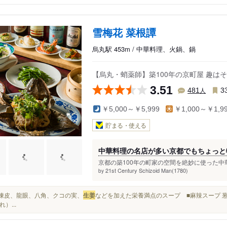
雪梅花 菜根譚
烏丸駅 453m / 中華料理、火鍋、鍋
【烏丸・蛸薬師】築100年の京町屋 趣
3.51
人
481
3
￥5,000～￥5,999
￥1,000～￥1,9
貯まる・使える
中華料理の名店が多い京都でもちょっと
京都の築100年の町家の空間を絶妙に使った中
21st Century Schizoid Man(1780)
by
棗、陳皮、龍眼、八角、クコの実、
生姜
などを加えた栄養満点のスープ ■麻辣スープ 
れ）...