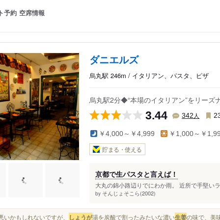
ト予約
空席情報
ダニエルズ
烏丸駅 246m / イタリアン、パスタ、ピザ
烏丸駅2分◆“本場のイタリアン”をリー
3.44
人
342
2
￥4,000～￥4,999
￥1,000～￥1,9
貯まる・使える
京都で生パスタと言えば！
大丸の錦小路辺りでにわか雨。 近所で手堅いラ
そんじょそこら(2002)
by
表現悪いかもしれないですが、
しょうが
湯を炭酸で割ったみたいな濃い
生姜
の味で、美味