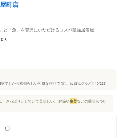
木屋町店
肉」と「魚」を贅沢にいただけるコスパ最強居酒屋
人
40
個室でしかも京都らしい和風な作りで 雰...
ぽんグルメ1110(223)
by
ーム！さっぱりとしていて美味しい。 鰹節や
生姜
などの薬味もつい