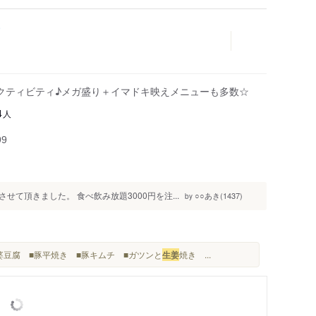
クティビティ♪メガ盛り＋イマドキ映えメニューも多数☆
人
4
99
て頂きました。 食べ飲み放題3000円を注...
○○あき(1437)
by
麻婆豆腐 ■豚平焼き ■豚キムチ ■ガツンと
生姜
焼き ...