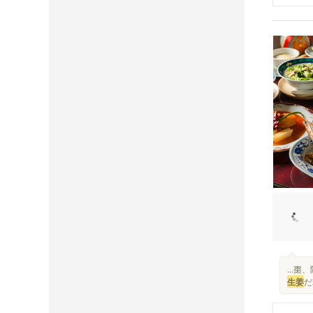
...
生姜
だ