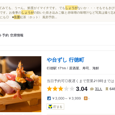
食べてみても、うーん。 鮮度がイマイチです。 でも
しょうが
ないか・・・そもそもきび
です。お食事の
しょうが
の効いた炊き込みご飯と赤味噌の味噌汁など写真は撮り忘れ
にも◎ ■
生姜
紅茶〈ホット〉 風邪予防...
ト予約
空席情報
や台ずし 行徳町
行徳駅 171m / 居酒屋、寿司、海鮮
当日予約可◎夜遅くまで営業♪19時まで
3.04
人
31
64
￥3,000～￥3,999
-
貯まる