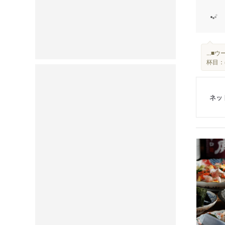
...
杯目：
ネッ