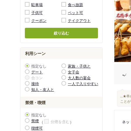
駐車場
食べ放題
子供可
ペット可
クーポン
テイクアウト
絞り込む
利用シーン
指定なし
家族・子供と
デート
女子会
合コン
大人数の宴会
接待
一人で入りやすい
知人・友人と
...
ことがな
禁煙・喫煙
指定なし
禁煙
分煙を含む
ネッ
喫煙可