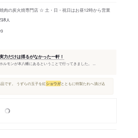
焼肉の炭火焼専門店 ☆ 土・日・祝日はお昼12時から営業
人
218
99
実力だけは揺るがなかった一軒！
ルモンが本八幡にあるということで行ってきました。 ...
商品です。 うずらの玉子を紅
ショウガ
とともに特製たれへ漬け込