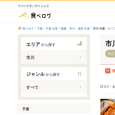
市川の生姜に関するお店
食べログ
食べログ
千葉
千葉 生姜
船橋・市川・浦安 生姜
キー
市川 生姜
市
エリア
から探す
市川
市川
市川大野
ジャンル
から探す
本八幡駅
市川駅
口コミ・
すべて
市川塩浜
二俣新町
南行徳駅
予算
行徳駅