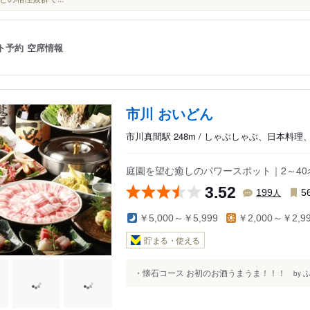
ト予約
空席情報
市川 おいどん
市川真間駅 248m / しゃぶしゃぶ、日本料理
庭園を望む癒しのパワースポット｜2～4
3.52
人
199
5
￥5,000～￥5,999
￥2,000～￥2,9
貯まる・使える
・懐石コース お初のお酒うまうま！！！
ふ
by