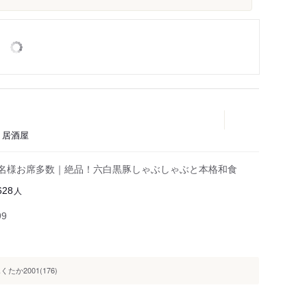
、居酒屋
0名様お席多数｜絶品！六白黒豚しゃぶしゃぶと本格和食
人
628
99
くたか2001(176)