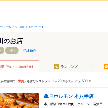
ワード一覧
シではじまるキーワード
川のお店
詳細条件
生姜
標準
ランキング
【予約・PR店舗優先順】
駅
北国分駅
大町駅
国府台駅
生姜
お店の情報に「
」を含むレストラン
1
～
20
件を表示
／
全
599
件
駅
市川真間駅
駅
菅野駅
亀戸ホルモン 本八幡店
京成八幡駅
本八幡駅 191m / 焼肉、ホルモン、居酒屋
鬼越駅