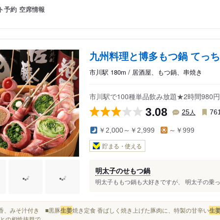
ト予約
空席情報
九州料理と博多もつ鍋 てっち
市川駅 180m / 居酒屋、もつ鍋、串焼き
市川駅で100種単品飲み放題★2時間980
3.08
人
25
76
￥2,000～￥2,999
～￥999
貯まる・使える
明太子のせもつ鍋
明太子ももつ鍋も大好きですが、 明太子の乗った
お新香、みそ汁付き ■黒豚
生姜
焼き定食 香ばしく焼き上げた豚肉に、特製の甘辛い
生
との相性抜群で...