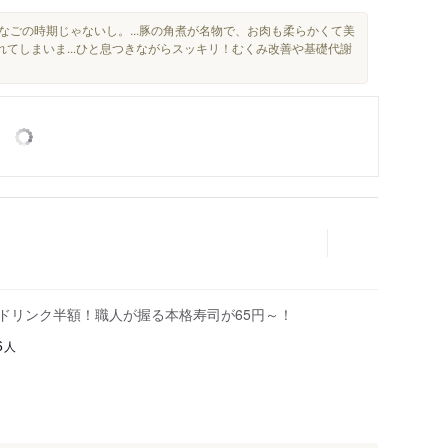
なごの時期じゃないし。...豚の角煮が名物で、お肉も柔らかくて美
てしまいま...ひと息つきながらスッキリ！むくみ改善や基礎代謝
はドリンク半額！職人が握る本格寿司が65円～！
人
6