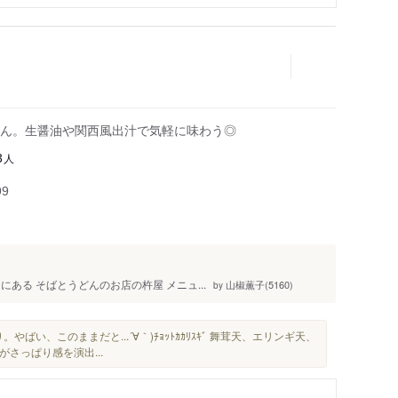
ん。生醤油や関西風出汁で気軽に味わう◎
人
3
99
ある そばとうどんのお店の杵屋 メニュ...
山椒薫子(5160)
by
ばい、このままだと...´∀｀)ﾁｮｯﾄｶｶﾘｽｷﾞ 舞茸天、エリンギ天、
がさっぱり感を演出...