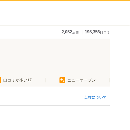
｜
2,052
195,356
店舗
口コミ
口コミが多い順
ニューオープン
点数について