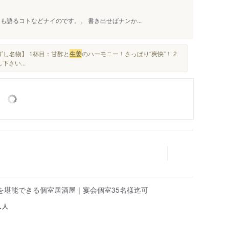
も語るコトなどナイのです。。 書き出せばナンか...
ずし名物】 1杯目：甘酢と
生姜
のハーモニー！さっぱり“爽快”！ 2
さい...
を堪能できる個室居酒屋｜宴会個室35名様迄可
人
1