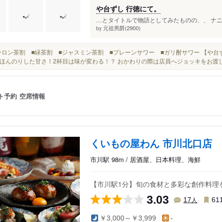
や台ずし 行徳にて。
…とタイトルで物語としてみたものの、、 ナニ
元祖男爵(2900)
by
■ウーロン茶割 ■緑茶割 ■ジャスミン茶割 ■プレーンサワー ■ガリ酎サワー 【や台
ほんのりした甘さ！2杯目は味が変わる！？ おかわりの際は店員へジョッキをお渡し下
ト予約
空席情報
くいもの屋わん 市川北口店
市川駅 98m / 居酒屋、日本料理、海鮮
【市川駅1分】旬の食材と多彩な創作料理
3.03
人
17
61
￥3,000～￥3,999
-