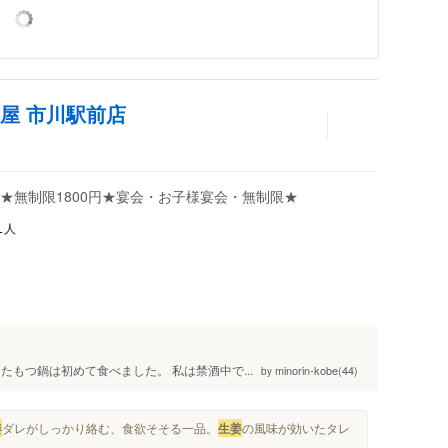
屋 市川駅前店
円★無制限1800円★宴会・お子様宴会・無制限★
人
1
もつ鍋は初めて食べました。 私は禁酒中で...
minorin-kobe(44)
by
姜
ダレがしっかり絡む、食欲そそる一品。
生姜
の風味が効いたタレ