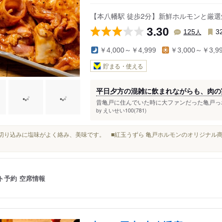
【本八幡駅 徒歩2分】新鮮ホルモンと厳選
3.30
人
125
3
￥4,000～￥4,999
￥3,000～￥3,9
貯まる・使える
平日夕方の混雑に飲まれながらも、肉の
昔亀戸に住んでいた時に大ファンだった亀戸っホ
えいせい100(781)
by
この切り込みに塩味がよく絡み、美味です。 ■紅玉うずら 亀戸ホルモンのオリジナル
ト予約
空席情報