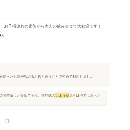
！お子様連れの家族から大人の飲み会まで大歓迎です！
人
8
使ったお酒が飲めるお店と言うことで初めて利用しまし...
の甘酢漬けと炒めてあり、甘酢味の
しょうが
焼きは他では食べた