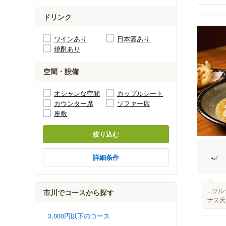
ドリンク
ワインあり
日本酒あり
焼酎あり
空間・設備
オシャレな空間
カップルシート
カウンター席
ソファー席
座敷
絞り込む
詳細条件
...
市川でコースから探す
ナス
3,000円以下のコース