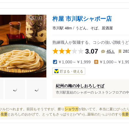
杵屋 市川駅シャポー店
市川駅 48m / うどん、そば、居酒屋
熟練職人が製麺する、コシの強い讃岐うど
3.07
人
45
28
￥1,000～￥1,999
￥1,000～￥1,9
貯まる・使える
紀州の梅の冷しおろしそば
市川駅直結のシャポーの レストランフロアの中に
ツルツルだべれます。前回もそうですが、擦り
ショウガ
が効いてて、本当に夏にぴったり。や
天
生姜
とおろしのおかげで、とってもさっぱりと(=^x^=)...薬味のたっぷりのすり
生姜