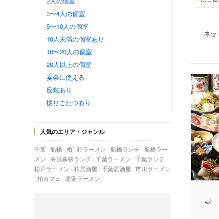
2人の個室
3〜4人の個室
5〜10人の個室
ネッ
10人未満の個室あり
10〜20人の個室
20人以上の個室
宴会に使える
座敷あり
掘りごたつあり
人気のエリア・ジャンル
千葉
船橋
柏
柏ラーメン
船橋ランチ
船橋ラー
メン
海浜幕張ランチ
千葉ラーメン
千葉ランチ
松戸ラーメン
柏居酒屋
千葉居酒屋
市川ラーメン
柏カフェ
浦安ラーメン