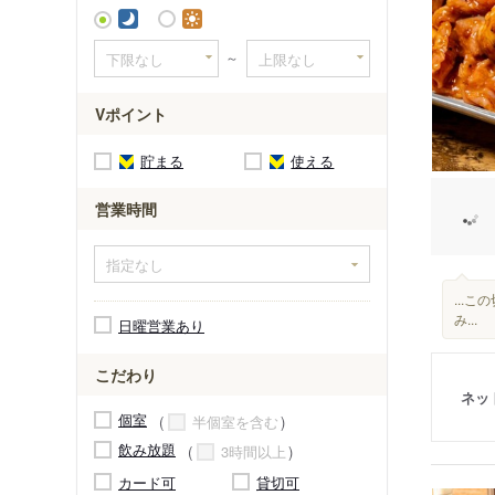
妙典駅
～
Vポイント
貯まる
使える
営業時間
...
み...
日曜営業あり
こだわり
ネッ
個室
半個室を含む
飲み放題
3時間以上
カード可
貸切可