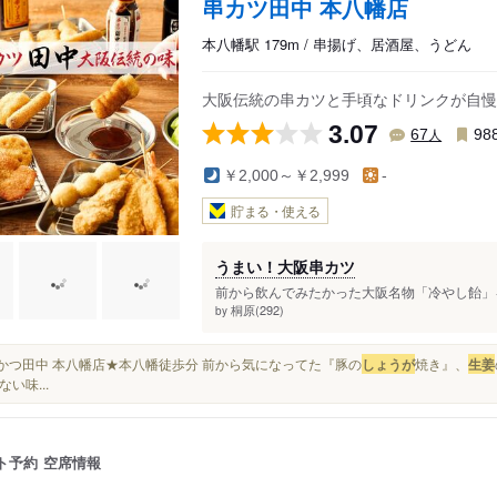
串カツ田中 本八幡店
本八幡駅 179m / 串揚げ、居酒屋、うどん
大阪伝統の串カツと手頃なドリンクが自慢
3.07
人
67
98
￥2,000～￥2,999
-
貯まる・使える
うまい！大阪串カツ
前から飲んでみたかった大阪名物「冷やし飴」を
桐原(292)
by
★串かつ田中 本八幡店★本八幡徒歩分 前から気になってた『豚の
しょうが
焼き』、
生姜
い味...
ト予約
空席情報