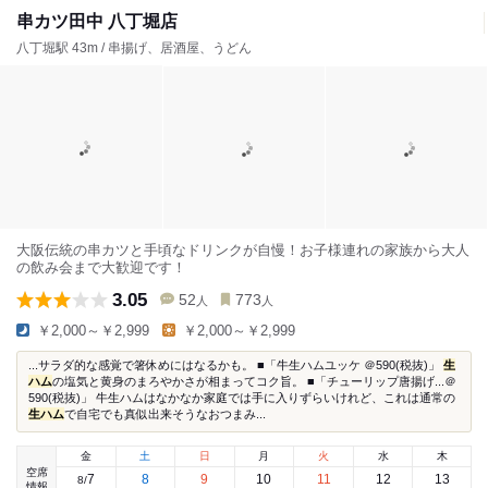
串カツ田中 八丁堀店
八丁堀駅 43m / 串揚げ、居酒屋、うどん
大阪伝統の串カツと手頃なドリンクが自慢！お子様連れの家族から大人
の飲み会まで大歓迎です！
3.05
52
773
人
人
￥2,000～￥2,999
￥2,000～￥2,999
...サラダ的な感覚で箸休めにはなるかも。 ■「牛生ハムユッケ ＠590(税抜)」
生
ハム
の塩気と黄身のまろやかさが相まってコク旨。 ■「チューリップ唐揚げ...＠
590(税抜)」 牛生ハムはなかなか家庭では手に入りずらいけれど、これは通常の
生ハム
で自宅でも真似出来そうなおつまみ...
金
土
日
月
火
水
木
空席
7
8
9
10
11
12
13
8
/
情報