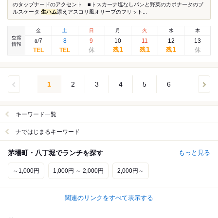
のタップナードのアクセント ■トスカーナ塩なしパンと野菜のカポナータのブ
ルスケータ
生ハム
添えアスコリ風オリーブのフリット...
金
土
日
月
火
水
木
空席
7
8
9
10
11
12
13
8
/
情報
1
1
1
残
残
残
1
2
3
4
5
6
キーワード一覧
ナではじまるキーワード
茅場町・八丁堀でランチを探す
もっと見る
～1,000円
1,000円 ～ 2,000円
2,000円～
関連のリンクをすべて表示する