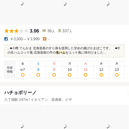
3.06
36
337
人
人
￥3,000～￥3,999
-
...■小樽 てんかま 北海道産のすり身を使用した甘めの揚げかまぼこです。 ■牛
の生ハムユッケ風 北海道産の牛の
生ハム
をユッケ風に味付けました...
金
土
日
月
火
水
木
空席
7
8
9
10
11
12
13
8
/
情報
ハチョボリーノ
八丁堀駅 247m / イタリアン、居酒屋、ピザ