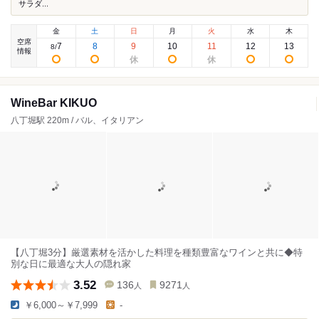
サラダ...
金
土
日
月
火
水
木
空席
7
8
9
10
11
12
13
8
/
情報
WineBar KIKUO
八丁堀駅 220m / バル、イタリアン
【八丁堀3分】厳選素材を活かした料理を種類豊富なワインと共に◆特
別な日に最適な大人の隠れ家
3.52
136
9271
人
人
￥6,000～￥7,999
-