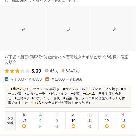
八丁堀駅 263m / イタリアン、居酒屋、ピザ
八丁堀・新富町駅3分◇鎌倉食材＆石窯焼きナポリピザ ☆3名様～個室
あり☆
3.09
46
3240
人
人
￥4,000～￥4,999
￥1,000～￥1,999
...■
生ハム
とモッツァレラの春巻き ■カマンベールチーズのオーブン焼き...■ウ
ーロン茶 ■コカ･コーラ ■ビスマルク ■冷菜 ■
生ハム
・サラミ盛り合わ
せ ■三崎マグロのカルパッチョ風 ■温菜...電子タバコ可の個室でゆっくり食
事できました。
生ハム
とシラスピザが美味しかったです...
金
土
日
月
火
水
木
空席
7
8
9
10
11
12
13
8
/
情報