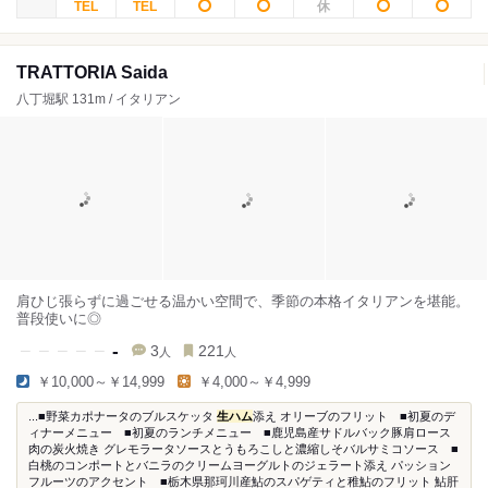
TRATTORIA Saida
八丁堀駅 131m / イタリアン
肩ひじ張らずに過ごせる温かい空間で、季節の本格イタリアンを堪能。
普段使いに◎
-
3
221
人
人
￥10,000～￥14,999
￥4,000～￥4,999
...■野菜カポナータのブルスケッタ
生ハム
添え オリーブのフリット ■初夏のデ
ィナーメニュー ■初夏のランチメニュー ■鹿児島産サドルバック豚肩ロース
肉の炭火焼き グレモラータソースとうもろこしと濃縮しそバルサミコソース ■
白桃のコンポートとバニラのクリームヨーグルトのジェラート添え パッション
フルーツのアクセント ■栃木県那珂川産鮎のスパゲティと稚鮎のフリット 鮎肝