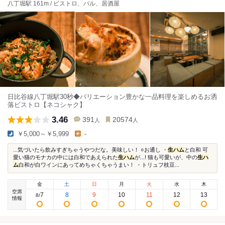
八丁堀駅 161m / ビストロ、バル、居酒屋
日比谷線八丁堀駅30秒◆バリエーション豊かな一品料理を楽しめるお洒
落ビストロ【ネコシャク】
3.46
391
20574
人
人
￥5,000～￥5,999
-
...気づいたら飲みすぎちゃうやつだな。美味しい！ ○お通し ・
生ハム
と白和 可
愛い猫のモナカの中には白和であえられた
生ハム
が...! 猫も可愛いが、中の
生ハ
ム
白和が白ワインにあってめちゃくちゃうまい！ ・トリュフ枝豆...
金
土
日
月
火
水
木
空席
7
8
9
10
11
12
13
8
/
情報