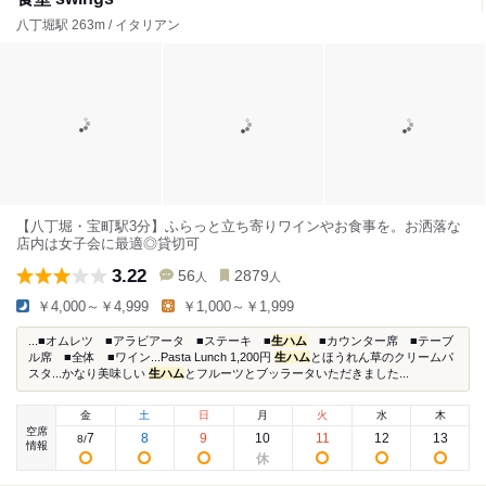
八丁堀駅 263m / イタリアン
【八丁堀・宝町駅3分】ふらっと立ち寄りワインやお食事を。お洒落な
店内は女子会に最適◎貸切可
3.22
56
2879
人
人
￥4,000～￥4,999
￥1,000～￥1,999
...■オムレツ ■アラビアータ ■ステーキ ■
生ハム
■カウンター席 ■テーブ
ル席 ■全体 ■ワイン...Pasta Lunch 1,200円
生ハム
とほうれん草のクリームパ
スタ...かなり美味しい
生ハム
とフルーツとブッラータいただきました...
金
土
日
月
火
水
木
空席
7
8
9
10
11
12
13
8
/
情報