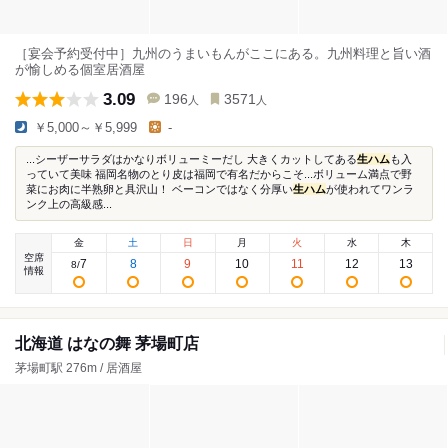
［宴会予約受付中］九州のうまいもんがここにある。九州料理と旨い酒
が愉しめる個室居酒屋
3.09
196
3571
人
人
￥5,000～￥5,999
-
...シーザーサラダはかなりボリューミーだし 大きくカットしてある
生ハム
も入
っていて美味 福岡名物のとり皮は福岡で有名だからこそ...ボリューム満点で野
菜にお肉に半熟卵と具沢山！ ベーコンではなく分厚い
生ハム
が使われてワンラ
ンク上の高級感...
金
土
日
月
火
水
木
空席
7
8
9
10
11
12
13
8
/
情報
北海道 はなの舞 茅場町店
茅場町駅 276m / 居酒屋