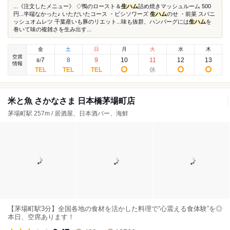
...《注文したメニュー》 ♢鴨のロースト＆
生ハム
詰め焼きマッシュルーム 500
円...半端なかった♪ いただいたコース ・ビシソワーズ
生ハム
のせ ・前菜 スパニ
ッシュオムレツ 千葉産いも豚のリエット...味も抜群、ハンバーグには
生ハム
を
巻いて味の複雑さを生み出す...
金
土
日
月
火
水
木
空席
7
8
9
10
11
12
13
8
/
情報
米と魚 さかなさま 日本橋茅場町店
茅場町駅 257m / 居酒屋、日本酒バー、海鮮
【茅場町駅3分】全国各地の食材を活かした料理で“心震える食体験”を◎
本日、空席あります！