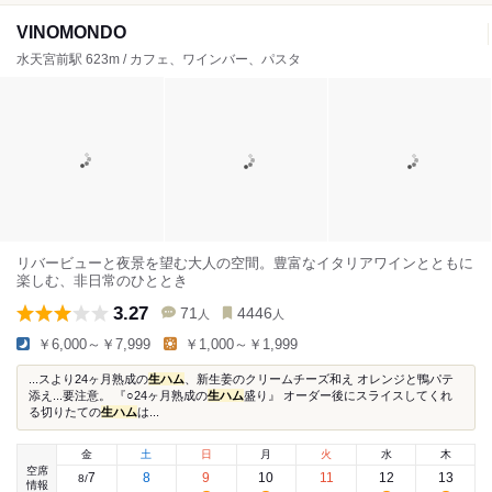
VINOMONDO
水天宮前駅 623m / カフェ、ワインバー、パスタ
リバービューと夜景を望む大人の空間。豊富なイタリアワインとともに
楽しむ、非日常のひととき
3.27
71
4446
人
人
￥6,000～￥7,999
￥1,000～￥1,999
...スより24ヶ月熟成の
生ハム
、新生姜のクリームチーズ和え オレンジと鴨パテ
添え...要注意。 『○24ヶ月熟成の
生ハム
盛り』 オーダー後にスライスしてくれ
る切りたての
生ハム
は...
金
土
日
月
火
水
木
空席
7
8
9
10
11
12
13
8
/
情報