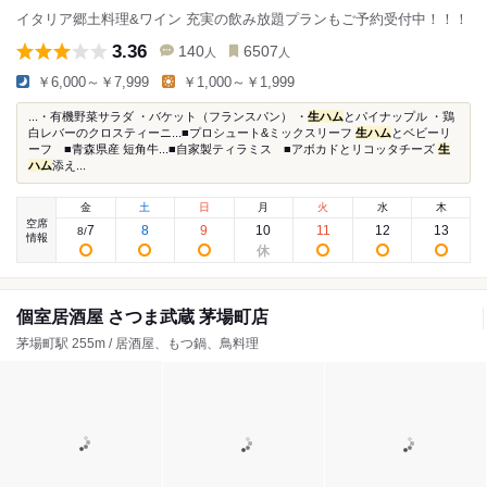
イタリア郷土料理&ワイン 充実の飲み放題プランもご予約受付中！！！
3.36
140
6507
人
人
￥6,000～￥7,999
￥1,000～￥1,999
...・有機野菜サラダ ・バケット（フランスパン） ・
生ハム
とパイナップル ・鶏
白レバーのクロスティーニ...■プロシュート&ミックスリーフ
生ハム
とベビーリ
ーフ ■青森県産 短角牛...■自家製ティラミス ■アボカドとリコッタチーズ
生
ハム
添え...
金
土
日
月
火
水
木
空席
7
8
9
10
11
12
13
8
/
情報
個室居酒屋 さつま武蔵 茅場町店
茅場町駅 255m / 居酒屋、もつ鍋、鳥料理