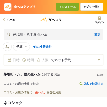
インストール
アプリで開く
ホーム
ログイン
変更
茅場町・八丁堀 生ハム
予算
他の検索条件
日時
時間
人数
でネット予約
茅場町・八丁堀
の
生ハム
に関する
お店
115
件
口コミ・お店の情報
で検索
店名で検索する
口コミ・お店の情報に
「生ハム」
を含むお店
ネコシャク