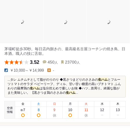
茅場町徒歩30秒。毎日店内捌きの、最高級名古屋コーチンの焼き鳥、日
本酒。職人の技に舌鼓。
3.52
450
23700
人
人
￥10,000～￥14,999
-
...タレ ムチムチとして脂がのりのり ◆黒さつまどりのささみの
生ハム
とフルー
ツトマトのサラダ ベビーリーフ、ディル、甘い甘い糖度の高いプチトマト ふん
わりの薩摩鶏の
生ハム
は塩分控えめで優しいお味 ◆ハツ...首周り。綺麗な脂が
また美味しい。 【黒さつま鶏のささみの
生ハム
...
金
土
日
月
火
水
木
空席
7
8
9
10
11
12
13
8
/
情報