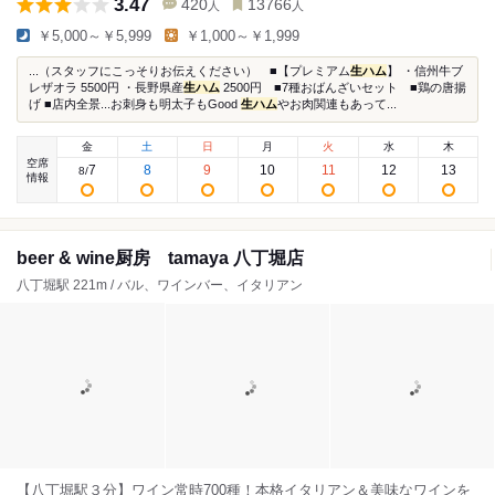
3.47
420
13766
人
人
￥5,000～￥5,999
￥1,000～￥1,999
...（スタッフにこっそりお伝えください） ■【プレミアム
生ハム
】 ・信州牛ブ
レザオラ 5500円 ・長野県産
生ハム
2500円 ■7種おばんざいセット ■鶏の唐揚
げ ■店内全景...お刺身も明太子もGood
生ハム
やお肉関連もあって...
金
土
日
月
火
水
木
空席
7
8
9
10
11
12
13
8
/
情報
beer & wine厨房 tamaya 八丁堀店
八丁堀駅 221m / バル、ワインバー、イタリアン
【八丁堀駅３分】ワイン常時700種！本格イタリアン＆美味なワインを