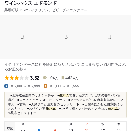
ワインハウス エドモンド
茅場町駅 157m / イタリアン、ピザ、ダイニングバー
イタリアンベースに和を随所に取り入れた型にはまらない独創性あふれ
るお皿の数々！
3.32
104
4424
人
人
￥5,000～￥5,999
￥1,000～￥1,999
...■北海道産鹿肉のサルシッチャ ■
生ハム
で巻いたアスパラガスの香草パン粉
揚げ ■ローストビーフ オニオンソース ■メカジキのグリル 自家製塩麹レモン
添え ■前菜 ■久慈タコと生海苔のゼッポリーネ ■山椒を効かせた自家製ミッ
クスナッツ ■スペイン産
生ハム
■...■八ツ橋とレバーのピンチョス
生ハム
と
塩昆布とドライトマト...
金
土
日
月
火
水
木
空席
7
8
9
10
11
12
13
8
/