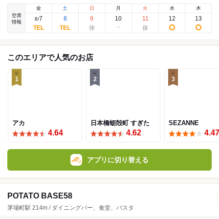
金
土
日
月
火
水
木
空席
7
8
9
10
11
12
13
8
/
情報
このエリアで人気のお店
1
2
3
アカ
日本橋蛎殻町 すぎた
SEZANNE
4.64
4.62
4.4
アプリに切り替える
POTATO BASE58
茅場町駅 214m / ダイニングバー、食堂、パスタ