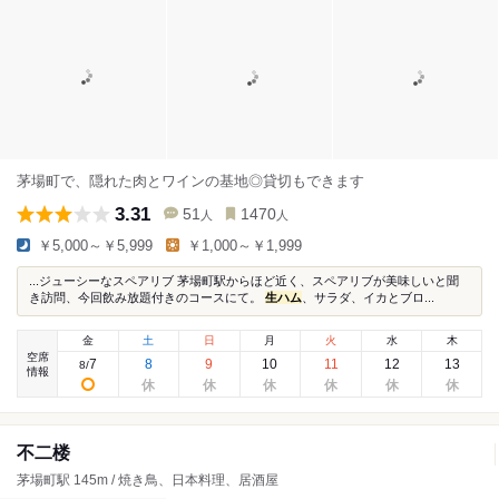
茅場町で、隠れた肉とワインの基地◎貸切もできます
3.31
51
1470
人
人
￥5,000～￥5,999
￥1,000～￥1,999
...ジューシーなスペアリブ 茅場町駅からほど近く、スペアリブが美味しいと聞
き訪問、今回飲み放題付きのコースにて。
生ハム
、サラダ、イカとブロ...
金
土
日
月
火
水
木
空席
7
8
9
10
11
12
13
8
/
情報
不二楼
茅場町駅 145m / 焼き鳥、日本料理、居酒屋