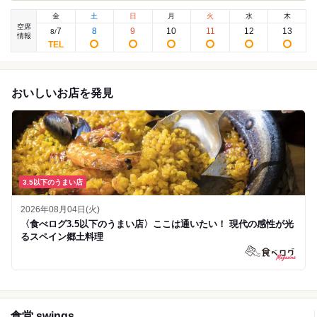
金
土
日
月
火
水
木
空席
7
8
9
10
11
12
13
8
/
情報
おいしいお店を発見
3.5以下のうまい店
2026年08月04日(火)
〈食べログ3.5以下のうまい店〉ここは通いたい！ 現代の感性が光
るスペイン郷土料理
食堂 swings