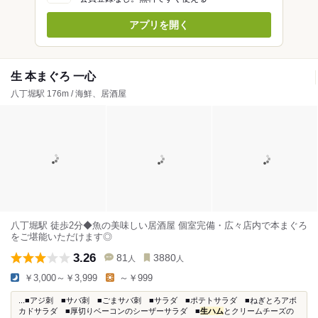
アプリを開く
生 本まぐろ 一心
八丁堀駅 176m / 海鮮、居酒屋
八丁堀駅 徒歩2分◆魚の美味しい居酒屋 個室完備・広々店内で本まぐろ
をご堪能いただけます◎
3.26
81
3880
人
人
￥3,000～￥3,999
～￥999
...■アジ刺 ■サバ刺 ■ごまサバ刺 ■サラダ ■ポテトサラダ ■ねぎとろアボ
カドサラダ ■厚切りベーコンのシーザーサラダ ■
生ハム
とクリームチーズの