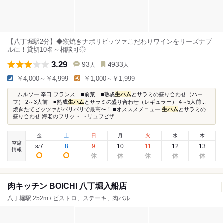
【八丁堀駅2分】◆窯焼きナポリピッツァこだわりワインをリーズナブ
ルに！貸切10名～相談可◎
3.29
93
4933
人
人
￥4,000～￥4,999
￥1,000～￥1,999
...ムルソー 辛口 フランス ■前菜 ■熟成
生ハム
とサラミの盛り合わせ（ハー
フ） 2～3人前 ■熟成
生ハム
とサラミの盛り合わせ（レギュラー） 4～5人前...
焼きたてピッツァがパリパリで最高〜！ ■オススメメニュー
生ハム
とサラミの
盛り合わせ 海老のフリット トリュフピザ...
金
土
日
月
火
水
木
空席
7
8
9
10
11
12
13
8
/
情報
肉キッチン BOICHI 八丁堀入船店
八丁堀駅 252m / ビストロ、ステーキ、肉バル