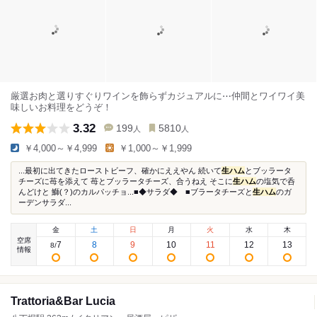
厳選お肉と選りすぐりワインを飾らずカジュアルに⋯仲間とワイワイ美
味しいお料理をどうぞ！
3.32
199
5810
人
人
￥4,000～￥4,999
￥1,000～￥1,999
...最初に出てきたローストビーフ、確かにええやん 続いて
生ハム
とブッラータ
チーズに苺を添えて 苺とブッラータチーズ、合うねえ そこに
生ハム
の塩気で呑
んどけと 鰤(？)のカルパッチョ...■◆サラダ◆ ■ブラータチーズと
生ハム
のガ
ーデンサラダ...
金
土
日
月
火
水
木
空席
7
8
9
10
11
12
13
8
/
情報
Trattoria&Bar Lucia