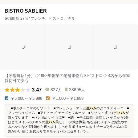
BISTRO SABLIER
茅場町駅 27m / フレンチ、ビストロ、洋食
【茅場町駅1分】◇1952年創業の老舗果物店✕ビストロ◇ 4名から個室
貸切可で安心
3.47
327
28695
人
人
￥5,000～￥5,999
￥1,000～￥1,999
...■ポルチーニ茸のリゾット ■フレッシュトマトと
生ハム
のクロスティーニ ■
フレッシュジャム...■アミューズ チーズとフルーツ ■リゾット 炙った
生ハム
が
乗っています ■パン 温かいうちに❤︎ ■鯛 ■牛ほほ肉...美味しい そこから5分
ほどでメインのチキンの
生ハム
乗せチーズ焼き到着 ちなみにメインはお魚やオ
ムハヤシなど4種類から選べます しっかりボリュームあり チーズと生ハムの塩
気がいい感じ お代わりできちゃうパンはセサミパン...