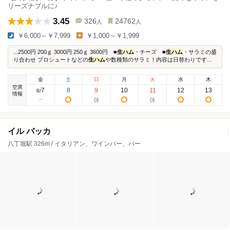
リーズナブルに♪
3.45
326
24762
人
人
￥6,000～￥7,999
￥1,000～￥1,999
...2500円 200ｇ 3000円 250ｇ 3600円 ■
生ハム
・チーズ ■
生ハム
・サラミの盛
り合わせ プロシュートなどの
生ハム
や数種類のサラミ！内容は日替わりです...
金
土
日
月
火
水
木
空席
7
8
9
10
11
12
13
8
/
情報
イル バッカ
八丁堀駅 326m / イタリアン、ワインバー、バー