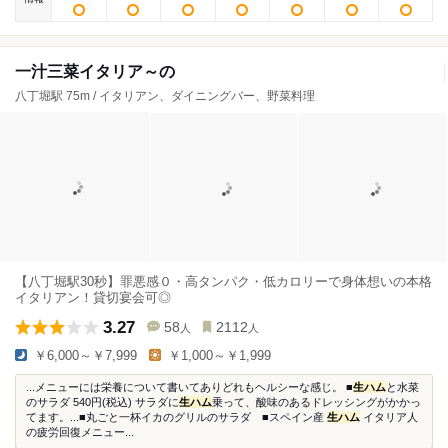
一汁三菜イタリア～の
八丁堀駅 75m / イタリアン、ダイニングバー、野菜料理
【八丁堀駅30秒】罪悪感０・高タンパク・低カロリーで身体想いの本格
イタリアン！貸切宴会可◎
3.27
58
2112
人
人
￥6,000～￥7,999
￥1,000～￥1,999
...メニューには栄養について書いてありどれもヘルシーな感じ。 ■
生ハム
と水菜
のサラダ 540円(税込) サラダに
生ハム
乗って、酸味のあるドレッシングがかかっ
てます。...■丸ごと一杯イカのグリルのサラダ ■スペイン産
生ハム
イタリア人
の疲労回復メニュー...