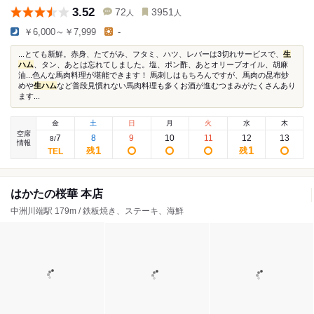
3.52
72
3951
人
人
￥6,000～￥7,999
-
...とても新鮮。赤身、たてがみ、フタミ、ハツ、レバーは3切れサービスで、
生
ハム
、タン、あとは忘れてしました。塩、ポン酢、あとオリーブオイル、胡麻
油...色んな馬肉料理が堪能できます！ 馬刺しはもちろんですが、馬肉の昆布炒
めや
生ハム
など普段見慣れない馬肉料理も多くお酒が進むつまみがたくさんあり
ます...
金
土
日
月
火
水
木
空席
7
8
9
10
11
12
13
8
/
情報
1
1
残
残
はかたの桜華 本店
中洲川端駅 179m / 鉄板焼き、ステーキ、海鮮