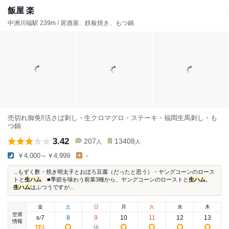
飯屋 楽
中洲川端駅 239m / 居酒屋、鉄板焼き、もつ鍋
売切れ御免‼活さば刺し・生クロマグロ・ステーキ・福岡生馬刺し・も
つ鍋
3.42
207
13408
人
人
￥4,000～￥4,999
-
...もずく酢・焼き明太子とおぼろ豆腐（だったと思う）・ヤングコーンのロース
トと
生ハム
■季節を味わう前菜3種から、ヤングコーンのローストと
生ハム
。
生ハム
はふつうですが...
金
土
日
月
火
水
木
空席
7
8
9
10
11
12
13
8
/
情報