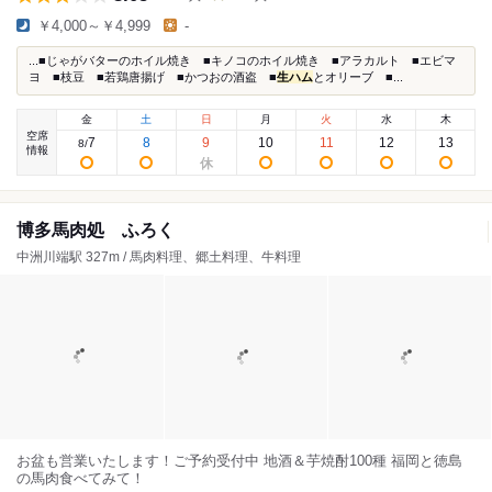
￥4,000～￥4,999
-
...■じゃがバターのホイル焼き ■キノコのホイル焼き ■アラカルト ■エビマ
ヨ ■枝豆 ■若鶏唐揚げ ■かつおの酒盗 ■
生ハム
とオリーブ ■...
金
土
日
月
火
水
木
空席
7
8
9
10
11
12
13
8
/
情報
博多馬肉処 ふろく
中洲川端駅 327m / 馬肉料理、郷土料理、牛料理
お盆も営業いたします！ご予約受付中 地酒＆芋焼酎100種 福岡と徳島
の馬肉食べてみて！