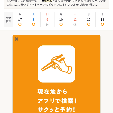
しい一皿。...定番の一品！ ■
生ハム
とルッコラのピッツァ ルッコラをパルマ産
の生ハムに巻いてトマトベースのピッツァに！シンプルかつ味わい深い...
金
土
日
月
火
水
木
空席
7
8
9
10
11
12
13
8
/
情報