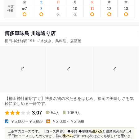
金
土
日
月
火
水
木
空席
7
8
9
10
11
12
13
8
/
情報
博多華味鳥 川端通り店
櫛田神社前駅 191m / 水炊き、鳥料理、居酒屋
【櫛田神社前駅すぐ】博多名物の水たきをはじめ、福岡の美味しさを気
軽に楽しめる一軒です。
3.07
54
1069
人
人
￥5,000～￥5,999
￥2,000～￥2,999
...基本のコースです。 【コース内容】 ◆小鉢 ◆華味鳥
生ハム
と親鳥炭火焼き...4
千円のコースにしたのですが、鶏の
生ハム
が食べれるのはとても珍しいと思いま