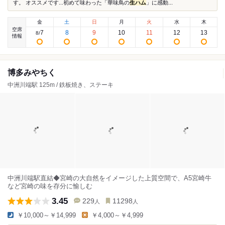
す。 オススメです...初めて味わった「華味鳥の
生ハム
」に感動...
金
土
日
月
火
水
木
空席
7
8
9
10
11
12
13
8
/
情報
博多みやちく
中洲川端駅 125m / 鉄板焼き、ステーキ
中洲川端駅直結◆宮崎の大自然をイメージした上質空間で、A5宮崎牛
など宮崎の味を存分に愉しむ
3.45
229
11298
人
人
￥10,000～￥14,999
￥4,000～￥4,999