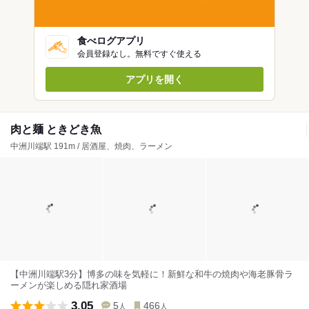
食べログアプリ
会員登録なし。無料ですぐ使える
アプリを開く
肉と麺 ときどき魚
中洲川端駅 191m / 居酒屋、焼肉、ラーメン
【中洲川端駅3分】博多の味を気軽に！新鮮な和牛の焼肉や海老豚骨ラ
ーメンが楽しめる隠れ家酒場
3.05
5
466
人
人