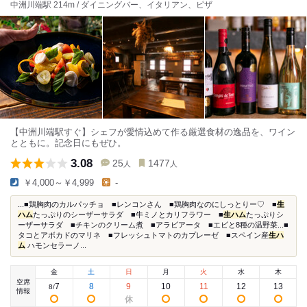
中洲川端駅 214m / ダイニングバー、イタリアン、ピザ
【中洲川端駅すぐ】シェフが愛情込めて作る厳選食材の逸品を、ワイン
とともに。記念日にもぜひ。
3.08
25
1477
人
人
￥4,000～￥4,999
-
...■鶏胸肉のカルパッチョ ■レンコンさん ■鶏胸肉なのにしっとりー♡ ■
生
ハム
たっぷりのシーザーサラダ ■牛ミノとカリフラワー ■
生ハム
たっぷりシ
ーザーサラダ ■チキンのクリーム煮 ■アラビアータ ■エビと8種の温野菜...■
タコとアボカドのマリネ ■フレッシュトマトのカプレーゼ ■スペイン産
生ハ
ム
ハモンセラーノ...
金
土
日
月
火
水
木
空席
7
8
9
10
11
12
13
8
/
情報