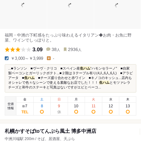
福岡・中洲の下町感をたっぷり味わえるイタリアン◆お肉・お魚に野
菜、ワインでしっぽりと。
3.09
38
2936
人
人
￥3,000～￥3,999
-
...■ランソン ■ヴーヴ・クリコ ■スペイン産
生ハム
“ハモンセラーノ” ■自家
製ベーコンとガーリックポテト...■２階は３テーブル有り(4人,6人,6人) ■アラビ
アータ ■
生ハム
■チーズ盛り合わせと赤ワイン ■キノコのキッシュ...店内も
オシャレで色々なシーンで使える素敵なお店でした！！！
生ハム
とモツァレラ
チーズと和牛のステーキと写真はないですがエビとベーコ...
金
土
日
月
火
水
木
空席
7
8
9
10
11
12
13
8
/
情報
札幌かすそばtoてんぷら風土 博多中洲店
中洲川端駅 200m / そば、居酒屋、天ぷら