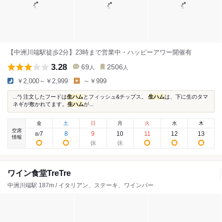
【中洲川端駅徒歩2分】23時まで営業中・ハッピーアワー開催有
3.28
69
2506
人
人
￥2,000～￥2,999
～￥999
...^) 注文したフードは
生ハム
とフィッシュ&チップス。
生ハム
は、下に生のタマ
ネギが敷かれてます。
生ハム
が...
金
土
日
月
火
水
木
空席
7
8
9
10
11
12
13
8
/
情報
ワイン食堂TreTre
中洲川端駅 187m / イタリアン、ステーキ、ワインバー