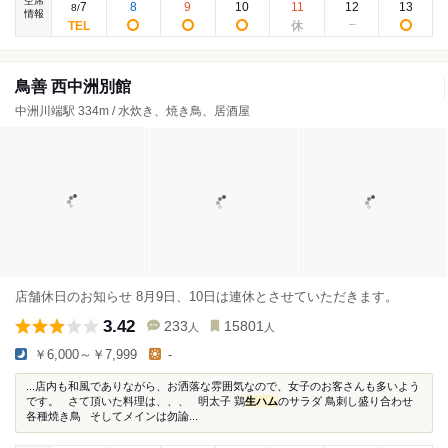
空席
7
8
9
10
11
12
13
8
/
情報
鳥善 西中洲別館
中洲川端駅 334m / 水炊き、焼き鳥、居酒屋
店舗休日のお知らせ 8月9日、10日は連休とさせていただきます。
3.42
233
15801
人
人
￥6,000～￥7,999
-
...店内も和風でありながら、お洒落な雰囲気なので、女子のお客さんも多いよう
です。 さて頂いた料理は、、、 明太子 鶏
生ハム
のサラダ 鳥刺し盛り合わせ
各種焼き鳥 そしてメインは勿論...