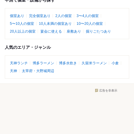
中洲で個室・設備から探す
個室あり
完全個室あり
2人の個室
3〜4人の個室
5〜10人の個室
10人未満の個室あり
10〜20人の個室
20人以上の個室
宴会に使える
座敷あり
掘りごたつあり
人気のエリア・ジャンル
天神ランチ
博多ラーメン
博多水炊き
久留米ラーメン
小倉
天神
太宰府・大野城周辺
広告を非表示