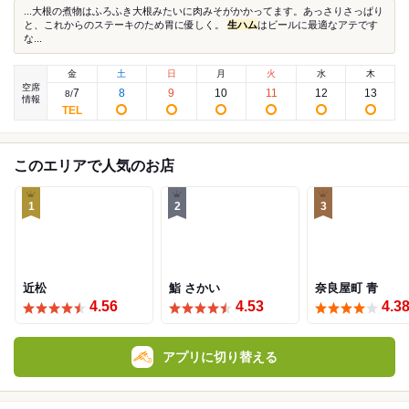
...大根の煮物はふろふき大根みたいに肉みそがかかってます。あっさりさっぱり
と、これからのステーキのため胃に優しく。
生ハム
はビールに最適なアテです
な...
金
土
日
月
火
水
木
空席
7
8
9
10
11
12
13
8
/
情報
このエリアで人気のお店
1
2
3
近松
鮨 さかい
奈良屋町 青
4.56
4.53
4.3
アプリに切り替える