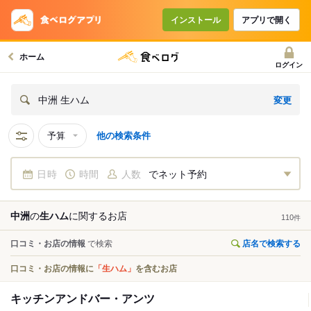
インストール
アプリで開く
ホーム
ログイン
変更
中洲 生ハム
予算
他の検索条件
日時
時間
人数
でネット予約
中洲
の
生ハム
に関する
お店
110
件
口コミ・お店の情報
で検索
店名で検索する
口コミ・お店の情報に
「生ハム」
を含むお店
キッチンアンドバー・アンツ