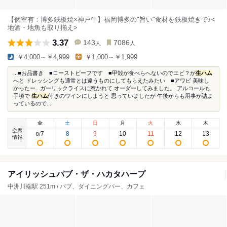
【個室有：博多鉄板焼×神戸牛】福岡博多の"旨い"食材を鉄板焼きで♪<
地酒・地魚も取り揃え>
3.37
143
7086
人
人
￥4,000～￥4,999
￥1,000～￥1,999
...■お品書き ■ローストビーフです ■甲殻が食べらへないのでエビ？が
生ハム
へと ドレッシングも通常とは違うものにしてもらえたみたい ■アワビ 美味し
かったー...ガーリックライスに惹かれて オーダーしてみました。 アルコールも
手頃で
生ハム
付きのワインにしようと 思っていましたが 午後からも用事が詰ま
っているので...
金
土
日
月
火
水
木
空席
7
8
9
10
11
12
13
8
/
情報
アイリッシュパブ・ザ・ハカタハープ
中洲川端駅 251m / パブ、ダイニングバー、カフェ