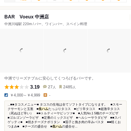
BAR Voeux 中洲店
中洲川端駅 220m / バー、ワインバー、スペイン料理
中洲でリーズナブルに安心してくつろげるバーです。
3.19
27
2485
人
人
￥4,000～￥4,999
-
...■■タコスメニュー■ タコスの生地は全てソフトタイプになります。 ■スモー
クサーモンと玉葱 ■
生ハム
たっぷりタコス ■ピリ辛タコス ■超激辛タコス
（死ぬほど辛い） ■■トルティーヤピッツァ■ ■人気No.1 5種のチーズピザ
■ゴルゴンゾーラピザ ■定番のミックスピザ ■ヘルシーサラダピザ ■■スパ
ゲッティ■ ■焼きチーズナポリタン ■茄子と挽き肉の辛みパスタ ■■軽くお
つまみ■ ■チーズの盛合せ ■
生ハム
の盛合せ...