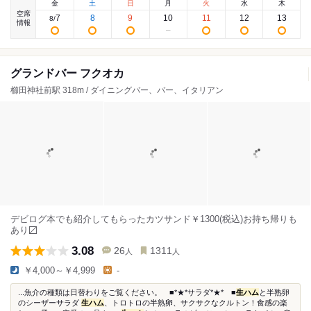
金
土
日
月
火
水
木
空席
7
8
9
10
11
12
13
8
/
情報
グランドバー フクオカ
櫛田神社前駅 318m / ダイニングバー、バー、イタリアン
デビログ本でも紹介してもらったカツサンド￥1300(税込)お持ち帰りも
あり〼
3.08
26
1311
人
人
￥4,000～￥4,999
-
...魚介の種類は日替わりをご覧ください。 ■*★*サラダ*★* ■
生ハム
と半熟卵
のシーザーサラダ
生ハム
、トロトロの半熟卵、サクサクなクルトン！食感の楽