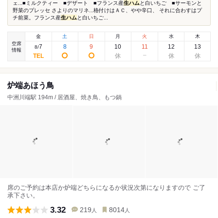
ェ...■ミルクティー ■デザート ■フランス産
生ハム
と白いちご ■サーモンと
野菜のプレッセ さよりのマリネ...格付けはＡＣ、やや辛口、 それに合わすはプ
チ前菜。フランス産
生ハム
と白いちご...
金
土
日
月
火
水
木
空席
7
8
9
10
11
12
13
8
/
情報
炉端あほう鳥
中洲川端駅 194m / 居酒屋、焼き鳥、もつ鍋
席のご予約は本店か炉端どちらになるか状況次第になりますので ご了
承下さい。
3.32
219
8014
人
人