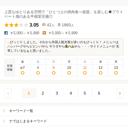
上質なゆとりある空間で「ひとつ上の焼肉食べ放題」を楽しむ◆プライ
ベート感のある半個室完備◎
3.05
42
1860
人
人
￥5,000～￥5,999
￥5,000～￥5,999
...びっくり しました。それから外国人観光客が多いのもびっくり！ メニューは
ハンバーグやらビビンバやら サラダやら
生ハム
やら・・・サイドメニューが 充
実しているなぁと思いました...
金
土
日
月
火
水
木
空席
7
8
9
10
11
12
13
8
/
情報
1
2
3
4
5
6
キーワード一覧
ナではじまるキーワード