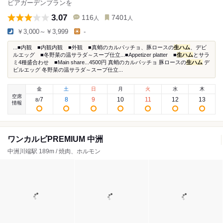
ビアガーデンプランを
3.07
116
7401
人
人
￥3,000～￥3,999
-
...■内観 ■内観内観 ■外観 ■真蛸のカルパッチョ、豚ロースの
生ハム
、デビ
ルエッグ ■冬野菜の温サラダ～スープ仕立...■Appetizer platter ■
生ハム
とサラ
ミ4種盛合わせ ■Main share...4500円 真蛸のカルパッチョ 豚ロースの
生ハム
デ
ビルエッグ 冬野菜の温サラダ～スープ仕立...
金
土
日
月
火
水
木
空席
7
8
9
10
11
12
13
8
/
情報
ワンカルビPREMIUM 中洲
中洲川端駅 189m / 焼肉、ホルモン