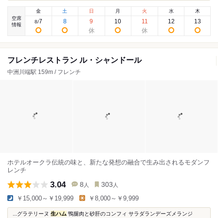
金
土
日
月
火
水
木
空席
7
8
9
10
11
12
13
8
/
情報
フレンチレストラン ル・シャンドール
中洲川端駅 159m / フレンチ
ホテルオークラ伝統の味と、新たな発想の融合で生み出されるモダンフ
レンチ
3.04
8
303
人
人
￥15,000～￥19,999
￥8,000～￥9,999
...グラテリーヌ
生ハム
鴨腿肉と砂肝のコンフィ サラダランデーズメランジ