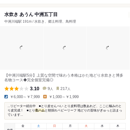
水炊き あうん 中洲五丁目
中洲川端駅 191m / 水炊き、郷土料理、鳥料理
【中洲川端駅5分】上質な空間で味わう本格はかた地どり水炊きと博多
名物コース◆完全個室完備◎
3.10
9
217
人
人
￥6,000～￥7,999
￥1,000～￥1,999
...リピーター続出中 ■とり皮せんべい とり皮料理は数あれど、ここに極みのと
り皮完成！ ■とり
生ハム
と朝採れベビーリーフ 地どりの旨味がぎゅっと詰まっ
ています...
金
土
日
月
火
水
木