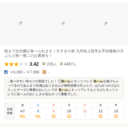
朝まで生牡蠣が食べられます！すすきの発 九州初上陸❣お手頃価格の天
ぷらと唯一無二のお蕎麦を！
3.42
235
4487
人
人
￥6,000～￥7,999
-
...食べやすい串カツの形状でした！ ◯
生ハム
とモッツァレラ
生ハム
を揚げちゃ
ってるのであんまり生感はありませんが相性抜群の天ぷらで...はちみつかけはと
ろっとチーズに蜂蜜がおいしいです
生ハム
とモッツアレラもとろけたモッツァ
レラに生ハムのおいしさが合わさって素敵でした...
金
土
日
月
火
水
木
空席
7
8
9
10
11
12
13
8
/
情報