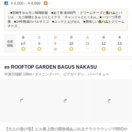
￥4,000～￥4,999
-
...■宮崎牛ホルモン味噌鉄板 ■あて巻 各600円 ・クリームチーズと
生ハム
とバ
ジル ・カニ味噌ときゅうりとイクラ ・チャンジャとたくわん...■一つ一つ手作
業 ■14年熟成のバルサミコ ■ユッケとえびせん ■美味しい
生ハム
とクリーム
チーズ...
金
土
日
月
火
水
木
空席
7
8
9
10
11
12
13
8
/
情報
es ROOFTOP GARDEN BAGUS NAKASU
中洲川端駅 188m / ダイニングバー、ビアガーデン、バーベキュー
【大人の遊び場】ビル最上階の開放感あふれるテラスラウンジでBBQや