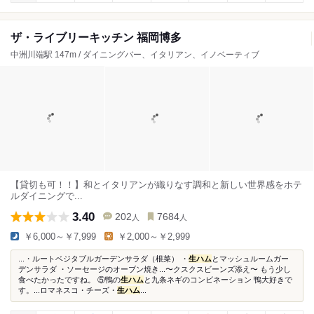
ザ・ライブリーキッチン 福岡博多
中洲川端駅 147m / ダイニングバー、イタリアン、イノベーティブ
【貸切も可！！】和とイタリアンが織りなす調和と新しい世界感をホテ
ルダイニングで...
3.40
202
7684
人
人
￥6,000～￥7,999
￥2,000～￥2,999
...・ルートベジタブルガーデンサラダ（根菜） ・
生ハム
とマッシュルームガー
デンサラダ ・ソーセージのオーブン焼き...〜クスクスビーンズ添え〜 もう少し
食べたかったですね。 ⑤鴨の
生ハム
と九条ネギのコンビネーション 鴨大好きで
す。...ロマネスコ・チーズ・
生ハム
...