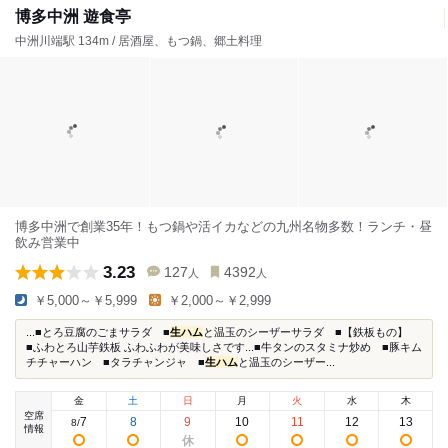
博多中洲 遊食亭
中洲川端駅 134m / 居酒屋、もつ鍋、郷土料理
博多中洲で創業35年！もつ鍋や活イカなどの九州名物多数！ランチ・昼
飲み営業中
3.23
127
4392
人
人
￥5,000～￥5,999
￥2,000～￥2,999
...■とろ豆腐のごまサラダ ■
生ハム
と温玉のシーザーサラダ ■【鉄板もの】
■ふわとろ山芋鉄板 ふわふわが美味しさです...■牛タンのスタミナ炒め ■豚キム
チチャーハン ■タラチャンジャ ■
生ハム
と温玉のシーザー...
金
土
日
月
火
水
木
空席
7
8
9
10
11
12
13
8
/
情報