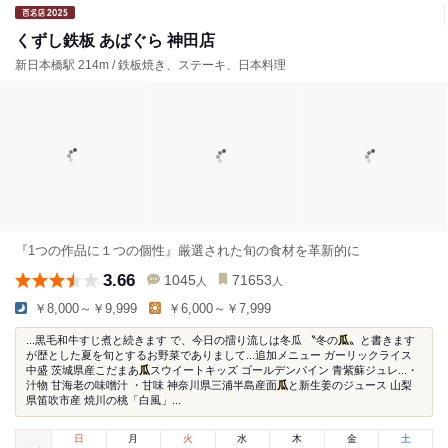
くずし鉄板 あばぐら 神田店
新日本橋駅 214m / 鉄板焼き、ステーキ、日本料理
『1つの作品に１つの個性』厳選された旬の食材を革新的に
3.66
1045
71653
人
人
￥8,000～￥9,999
￥6,000～￥7,999
...黒毛和牛すじ煮と続きます で、今日の擂り流しは冬瓜 〝冬の
瓜
〟と書きます
が歴とした夏を旬とするお野菜でありまして...追加メニュー ガーリックライス
中盛 茨城県産こだまあ
瓜
スウイートキッズ ゴールデンパイン 青紫蘇ジュレ...・
汁物 甘海老の味噌汁 ・甘味 神奈川県三浦半島産面
瓜
と新生姜のジュース 山梨
県笛吹市産 焼川の桃「白風」...
日
月
火
水
木
金
土