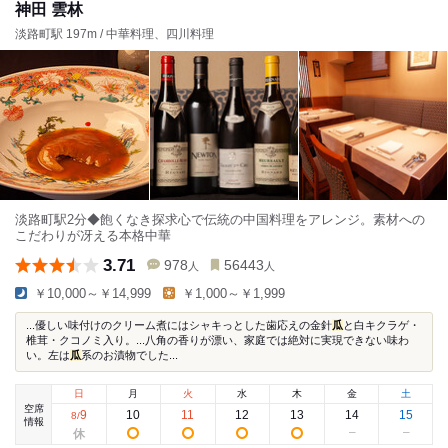
神田 雲林
淡路町駅 197m / 中華料理、四川料理
淡路町駅2分◆飽くなき探求心で伝統の中国料理をアレンジ。素材への
こだわりが冴える本格中華
3.71
978
56443
人
人
￥10,000～￥14,999
￥1,000～￥1,999
...優しい味付けのクリーム煮にはシャキっとした歯応えの金針
瓜
と白キクラゲ・
椎茸・クコノミ入り。...八角の香りが漂い、家庭では絶対に実現できない味わ
い。左は
瓜
系のお漬物でした...
日
月
火
水
木
金
土
空席
9
10
11
12
13
14
15
8
/
情報