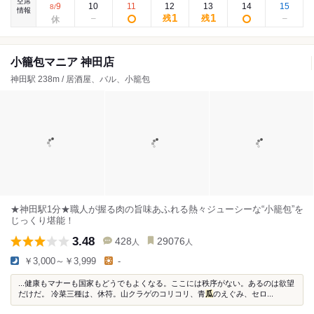
空席
9
10
11
12
13
14
15
8
/
情報
1
1
残
残
小籠包マニア 神田店
神田駅 238m / 居酒屋、バル、小籠包
★神田駅1分★職人が握る肉の旨味あふれる熱々ジューシーな“小籠包”を
じっくり堪能！
3.48
428
29076
人
人
￥3,000～￥3,999
-
...健康もマナーも国家もどうでもよくなる。ここには秩序がない。あるのは欲望
だけだ。 冷菜三種は、休符。山クラゲのコリコリ、青
瓜
のえぐみ、セロ...