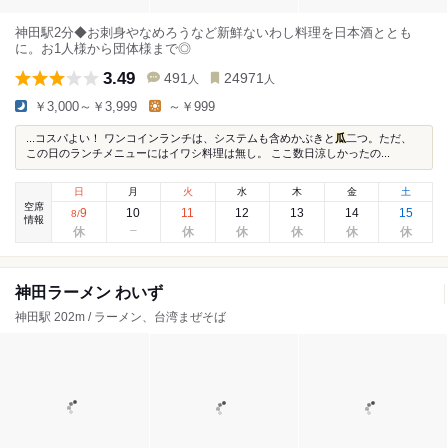
神田駅2分◆お刺身やなめろうなど新鮮ないわし料理を日本酒ととも
に。お1人様から団体様まで◎
3.49
491
24971
人
人
￥3,000～￥3,999
～￥999
...コスパよい！ ワンコインランチは、システムも含めかぶきと
瓜
二つ。ただ、
この日のランチメニューにはイワシ料理は無し。 ここ数日涼しかったの...
日
月
火
水
木
金
土
空席
9
10
11
12
13
14
15
8
/
情報
神田ラーメン わいず
神田駅 202m / ラーメン、台湾まぜそば