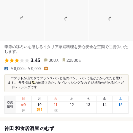
季節の移ろいを感じるイタリア家庭料理を安心安全な空間でご提供いた
します。
3.45
308
22530
人
人
￥8,000～￥9,999
-
...バゲットが出てきてフランスパンと塩のパン。 パンに塩がかかってたと思い
ます。 サラダは
瓜
の酢漬けみたいなドレッシングなので 結構油分があるビネガ
ードレッシングです...
日
月
火
水
木
金
土
空席
9
10
11
12
13
14
15
8
/
情報
1
残
神田 和食居酒屋 のむず