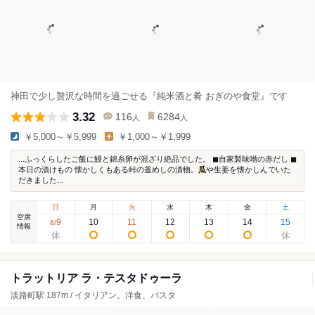
神田で少し贅沢な時間を過ごせる『純米酒と肴 おぎのや食堂』です
3.32
116
6284
人
人
￥5,000～￥5,999
￥1,000～￥1,999
...ふっくらしたご飯に鰻と錦糸卵が混ざり絶品でした。 ◼︎自家製味噌の赤だし ◼︎
本日の漬けもの 懐かしくもある峠の釜めしの漬物。
瓜
や生姜を懐かしんでいた
だきました...
日
月
火
水
木
金
土
空席
9
10
11
12
13
14
15
8
/
情報
トラットリア ラ・テスタドゥーラ
淡路町駅 187m / イタリアン、洋食、パスタ