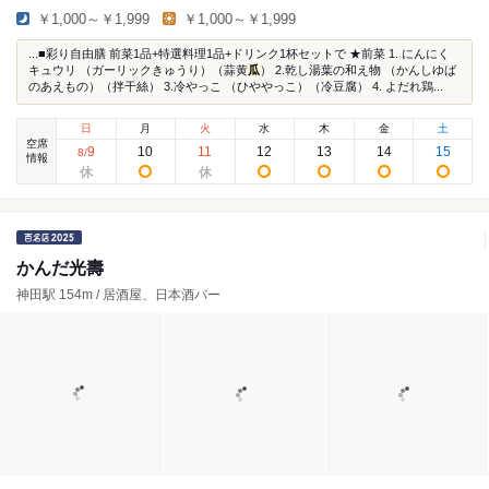
￥1,000～￥1,999
￥1,000～￥1,999
...■彩り自由膳 前菜1品+特選料理1品+ドリンク1杯セットで ★前菜 1. にんにく
キュウリ （ガーリックきゅうり）（蒜黄
瓜
） 2.乾し湯葉の和え物 （かんしゆば
のあえもの）（拌干絲） 3.冷やっこ （ひややっこ）（冷豆腐） 4. よだれ鶏...
日
月
火
水
木
金
土
空席
9
10
11
12
13
14
15
8
/
情報
かんだ光壽
神田駅 154m / 居酒屋、日本酒バー