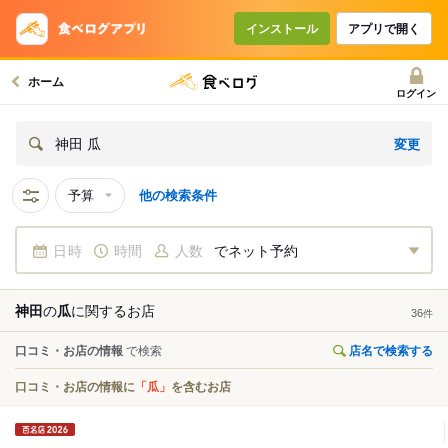
インストール
アプリで開く
ホーム
ログイン
変更
神田 瓜
予算
他の検索条件
日時
時間
人数
でネット予約
神田
の
瓜
に関する
お店
36
件
口コミ・お店の情報
で検索
店名で検索する
口コミ・お店の情報に
「瓜」
を含むお店