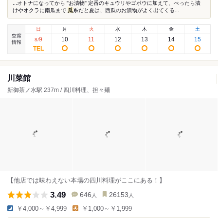
...オトナになってから "お漬物" 定番のキュウリやゴボウに加えて、べったら漬
けやオクラに南瓜まで
瓜
系だと夏は、西瓜のお漬物がよく出てくる...
日
月
火
水
木
金
土
空席
9
10
11
12
13
14
15
8
/
情報
川菜館
新御茶ノ水駅 237m / 四川料理、担々麺
【他店では味わえない本場の四川料理がここにある！】
3.49
646
26153
人
人
￥4,000～￥4,999
￥1,000～￥1,999