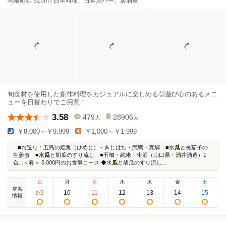
馬喰町駅 325m / 日本料理、日本酒バー、居酒屋
旬食材を使用した創作料理をカジュアルに楽しめる◎遊び心のあるメニ
ューを日替わりでご用意！
3.58
479
28906
人
人
￥8,000～￥9,999
￥1,000～￥1,999
...■お造り：五島の姫魚（ひめじ）・きじはた・武鯛・真鯛 ■水
瓜
と長茄子の
生姜煮 ■水
瓜
と胡瓜のすり流し ■五橋・純米・生酒（山口県・酒井酒造）1
合...＜肴＞ 5,000円のお食事コース ◆水
瓜
と胡瓜のすり流し...
日
月
火
水
木
金
土
空席
9
10
11
12
13
14
15
8
/
情報