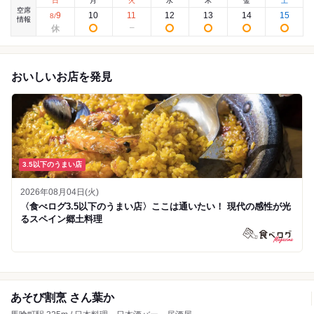
日
月
火
水
木
金
土
空席
9
10
11
12
13
14
15
8
/
情報
おいしいお店を発見
3.5以下のうまい店
2026年08月04日(火)
〈食べログ3.5以下のうまい店〉ここは通いたい！ 現代の感性が光
るスペイン郷土料理
あそび割烹 さん葉か