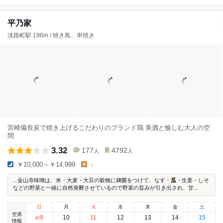
平乃家
淡路町駅 196m / 焼き鳥、串焼き
宮崎備長炭で焼き上げるこだわりのブランド鶏 美酒と愉しむ大人の空
間
3.32
177
4792
人
人
￥10,000～￥14,999
-
...金山寺味噌は、米・大麦・大豆の穀物に麹菌をつけて、なす・
瓜
・生姜・しそ
などの野菜と一緒に自然発酵させているので野菜の旨みが引き出され、甘...
日
月
火
水
木
金
土
空席
9
10
11
12
13
14
15
8
/
情報