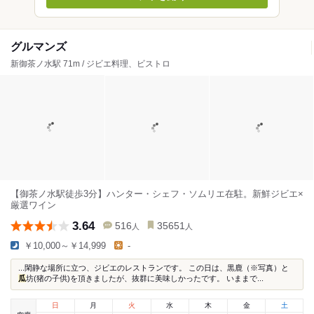
グルマンズ
新御茶ノ水駅 71m / ジビエ料理、ビストロ
【御茶ノ水駅徒歩3分】ハンター・シェフ・ソムリエ在駐。新鮮ジビエ×
厳選ワイン
3.64
516
35651
人
人
￥10,000～￥14,999
-
...閑静な場所に立つ、ジビエのレストランです。 この日は、黒鹿（※写真）と
瓜
坊(猪の子供)を頂きましたが、抜群に美味しかったです。 いままで...
日
月
火
水
木
金
土