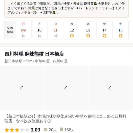
...すぐ出てくる冷菜で場繋ぎ。 四川の冷菜と云えば 麻辣黄
瓜
夫妻肺片 これで決
まりですね〜 黄
瓜
は何となく想像出来ますが...■ハートランド！ワインはイタリ
アのヴィノデタボラ ■涼拌黄
瓜
...
日
月
火
水
木
金
土
空席
9
10
11
12
13
14
15
8
/
情報
四川料理 麻辣熊猫 日本橋店
新日本橋駅 237m / 中華料理、四川料理
【新日本橋駅2分】本場の味や馴染み深い中華を気軽に楽しめる四川料
理店！食べ飲み放題あり◎
3.09
20
168
人
人