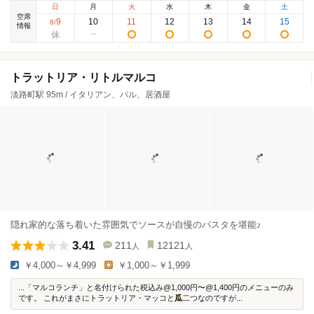
日
月
火
水
木
金
土
空席
9
10
11
12
13
14
15
8
/
情報
トラットリア・リトルマルコ
淡路町駅 95m / イタリアン、バル、居酒屋
隠れ家的な落ち着いた雰囲気でソースが自慢のパスタを堪能♪
3.41
211
12121
人
人
￥4,000～￥4,999
￥1,000～￥1,999
...「マルコランチ」と名付けられた税込み@1,000円〜@1,400円のメニューのみ
です。 これがまさにトラットリア・マッコと
瓜
二つなのですが...