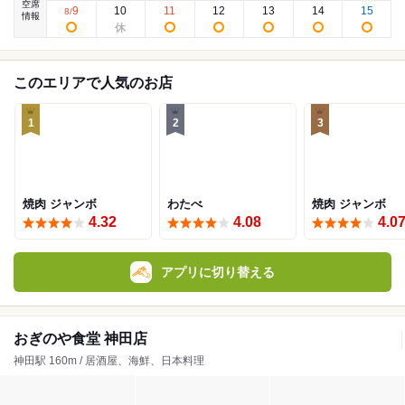
空席
9
10
11
12
13
14
15
8
/
情報
このエリアで人気のお店
1
2
3
焼肉 ジャンボ
わたべ
焼肉 ジャンボ
4.32
4.08
4.0
アプリに切り替える
おぎのや食堂 神田店
神田駅 160m / 居酒屋、海鮮、日本料理