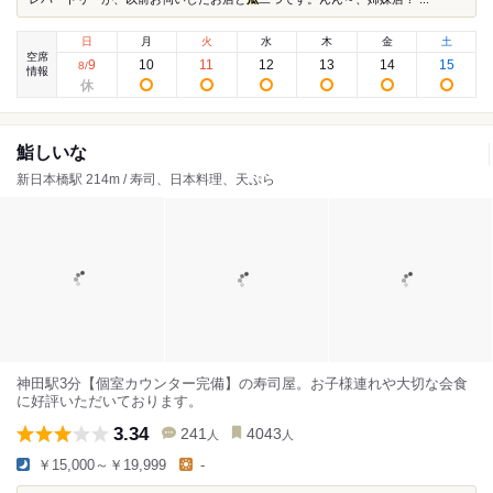
日
月
火
水
木
金
土
空席
9
10
11
12
13
14
15
8
/
情報
鮨しいな
新日本橋駅 214m / 寿司、日本料理、天ぷら
神田駅3分【個室カウンター完備】の寿司屋。お子様連れや大切な会食
に好評いただいております。
3.34
241
4043
人
人
￥15,000～￥19,999
-