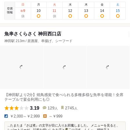
日
月
火
水
木
金
土
空席
9
10
11
12
13
14
15
8
/
情報
魚串さくらさく 神田西口店
神田駅 213m / 居酒屋、串揚げ、シーフード
【神田駅より2分】焼鳥感覚で食べられる多種多様な魚串を堪能！全席
テーブルで宴会利用にも◎
3.19
129
2745
人
人
￥2,000～￥2,999
～￥999
...たまたま『さば煮』の文字が目に入りお邪魔しました。 メニューを見ると、
レパートリーが、以前お伺いしたお店と
瓜
二つです。んん～、姉妹店？ ...