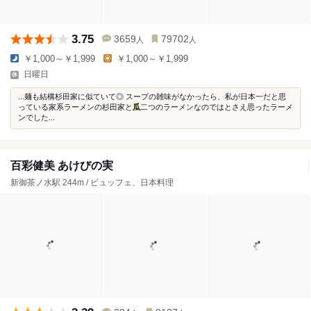
3.75
3659
79702
人
人
￥1,000～￥1,999
￥1,000～￥1,999
日曜日
...麺も結構杉田家に似ていて◎ スープの雑味がなかったら、私が日本一だと思
っている家系ラーメンの杉田家と
瓜
二つのラーメンなのではとさえ思ったラーメ
ンでした...
百彩健美 あけびの実
新御茶ノ水駅 244m / ビュッフェ、日本料理