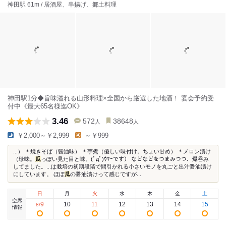
神田駅 61m / 居酒屋、串揚げ、郷土料理
神田駅1分◆旨味溢れる山形料理×全国から厳選した地酒！ 宴会予約受
付中《最大65名様迄OK》
3.46
572
38648
人
人
￥2,000～￥2,999
～￥999
...） ＊焼きそば（醤油味） ＊芋煮（優しい味付け。ちょい甘め） ＊メロン漬け
（珍味。
瓜
っぽい見た目と味。(ﾟдﾟ)ｳﾏｰです） などなどをつまみつつ、爆呑み
してました。...は栽培の初期段階で間引かれる小さいモノを丸ごと出汁醤油漬け
にしています。 ほぼ
瓜
の醤油漬けって感じですが...
日
月
火
水
木
金
土
空席
9
10
11
12
13
14
15
8
/
情報