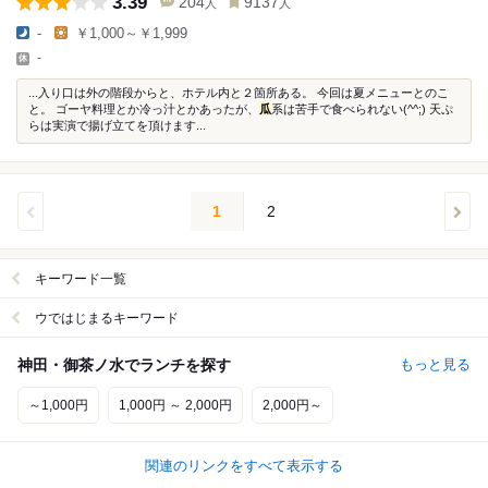
3.39
204
9137
人
人
-
￥1,000～￥1,999
-
...入り口は外の階段からと、ホテル内と２箇所ある。 今回は夏メニューとのこ
と。 ゴーヤ料理とか冷っ汁とかあったが、
瓜
系は苦手で食べられない(^^;) 天ぷ
らは実演で揚げ立てを頂けます...
1
2
キーワード一覧
ウではじまるキーワード
神田・御茶ノ水でランチを探す
もっと見る
～1,000円
1,000円 ～ 2,000円
2,000円～
関連のリンクをすべて表示する