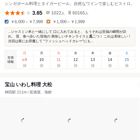
シンガポール料理とタイガービール、自然なワインで楽しむビストロ。
3.65
1022
60165
人
人
￥6,000～￥7,999
￥1,000～￥1,999
...ジャスミン米と一緒にして 口に入れてみると、 もうそれは至福の瞬間が訪
れ、 昔、食べ歩いた現地の 美味しいチキンライスと
瓜
二つ！ これは美味しい！
次回は夜にお邪魔して "フィッシュヘッドカレー"にも...
日
月
火
水
木
金
土
空席
9
10
11
12
13
14
15
8
/
情報
宝山 いわし料理 大松
神田駅 211m / 居酒屋、海鮮