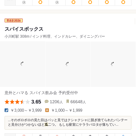
スパイスボックス
小川町駅 308m / インド料理、インドカレー、ダイニングバー
意外とハマる スパイス飲み会 予約受付中
3.65
1206
66648
人
人
￥3,000～￥3,999
￥1,000～￥1,999
...そのボロボロの見た目はパッと見ではクシャクシャに脱ぎ捨てられたパンテー
と見分けがつかないほど
瓜
二つ。 もしも寝室にケララパロタが落ちてい...