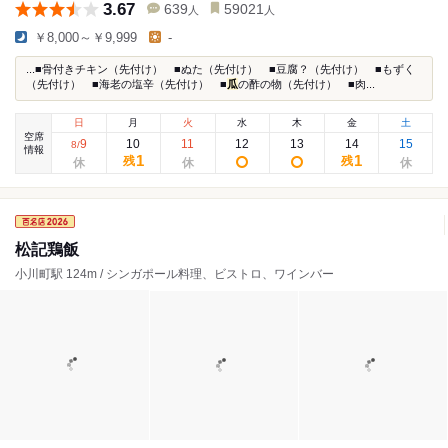
3.67
639
59021
人
人
￥8,000～￥9,999
-
...■骨付きチキン（先付け） ■ぬた（先付け） ■豆腐？（先付け） ■もずく
（先付け） ■海老の塩辛（先付け） ■
瓜
の酢の物（先付け） ■肉...
日
月
火
水
木
金
土
空席
9
10
11
12
13
14
15
8
/
情報
1
1
残
残
松記鶏飯
小川町駅 124m / シンガポール料理、ビストロ、ワインバー