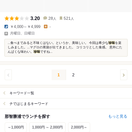
3.20
28
521
人
人
￥4,000～￥4,999
-
月曜日、日曜日
...食べまでみると不味くはない。というか、美味しい。 今回は希少な
珍味
を楽
しみました。...マグロの胃袋が出てきました。 コリコリとした食感。 意外にた
んぱくな味わい。
珍味
ですね...
1
2
キーワード一覧
チではじまるキーワード
那智勝浦でランチを探す
もっと見る
～1,000円
1,000円 ～ 2,000円
2,000円～