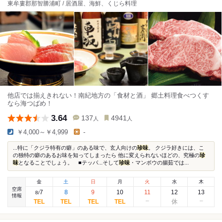
東牟婁郡那智勝浦町 / 居酒屋、海鮮、くじら料理
他店では揃えきれない！南紀地方の「食材と酒」 郷土料理食べつくす
なら海つばめ！
3.64
137
4941
人
人
￥4,000～￥4,999
-
...特に「クジラ特有の癖」のある味で、玄人向けの
珍味
。 クジラ好きには、こ
の独特の癖のあるお味を知ってしまったら 他に変えられないほどの、究極の
珍
味
となることでしょう。 ■テッパ...そして
珍味
・マンボウの腸茹では...
金
土
日
月
火
水
木
空席
7
8
9
10
11
12
13
8
/
情報