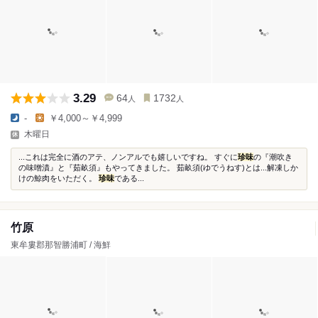
3.29
64
1732
人
人
-
￥4,000～￥4,999
木曜日
...これは完全に酒のアテ、ノンアルでも嬉しいですね。 すぐに
珍味
の『潮吹き
の味噌漬』と『茹畝須』もやってきました。 茹畝須(ゆでうねす)とは...解凍しか
けの鯨肉をいただく。
珍味
である...
竹原
東牟婁郡那智勝浦町 / 海鮮