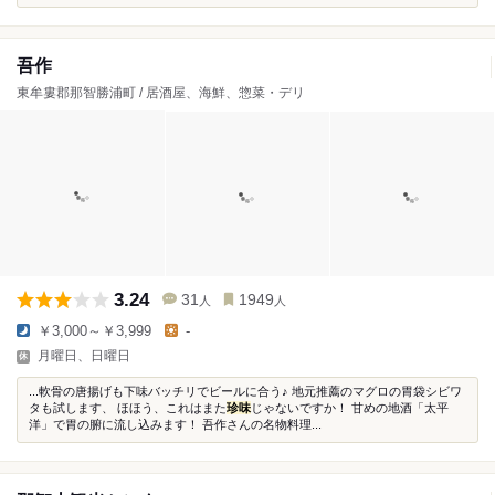
吾作
東牟婁郡那智勝浦町 / 居酒屋、海鮮、惣菜・デリ
3.24
31
1949
人
人
￥3,000～￥3,999
-
月曜日、日曜日
...軟骨の唐揚げも下味バッチリでビールに合う♪ 地元推薦のマグロの胃袋シビワ
タも試します、 ほほう、これはまた
珍味
じゃないですか！ 甘めの地酒「太平
洋」で胃の腑に流し込みます！ 吾作さんの名物料理...