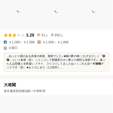
3.29
51
992
人
人
￥1,000～￥1,999
￥1,000～￥1,999
火曜日
...ねっとり感のある赤身の刺身。新鮮でした♪ ■腸の酢の物 これぞまさしく「
珍
味
」という食感（笑） こりこりして柑橘系のポン酢との相性も抜群です♪...歯ご
たえは想像と全然違い メチャ、コリコリしてましたね～♪ これも目一杯
珍味
チ
ックです（笑） ■まぐろにぎり（1,150円）...
大将閣
東牟婁郡那智勝浦町 / 中華料理