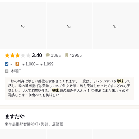
3.40
136
4295
人
人
-
￥1,000～￥1,999
木曜日
...鯨の刺身は珍しい部位を食させてくれます、一度はチャレンジすべき
珍味
って
感じ。鯨の竜田揚げは美味しいので注文必須。鮪も美味しかったです...どれも美
味しい。 3人で13000円也。
珍味
鯨の脳みそ天ぷら！ ◎勝浦にまた来たら必ず
再訪します！何食べても美味しい...
ますだや
東牟婁郡那智勝浦町 / 海鮮、居酒屋