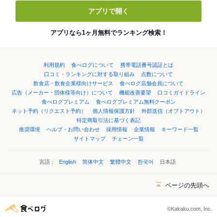
アプリで開く
アプリなら1ヶ月無料でランキング検索！
利用規約
食べログについて
携帯電話番号認証とは
口コミ・ランキングに対する取り組み
点数について
飲食店・飲食企業様向けサービス
食べログ店舗会員について
広告（メーカー・団体様等向け）について
機能改善要望
口コミガイドライン
食べログプレミアム
食べログプレミアム無料クーポン
ネット予約（リクエスト予約）
個人情報保護方針
外部送信（オプトアウト）
特定商取引法に基づく表記
推奨環境
ヘルプ・お問い合わせ
採用情報
企業情報
キーワード一覧
サイトマップ
チェーン一覧
言語：
English
简体中文
繁體中文
한국어
日本語
ページの先頭へ
©Kakaku.com, Inc.