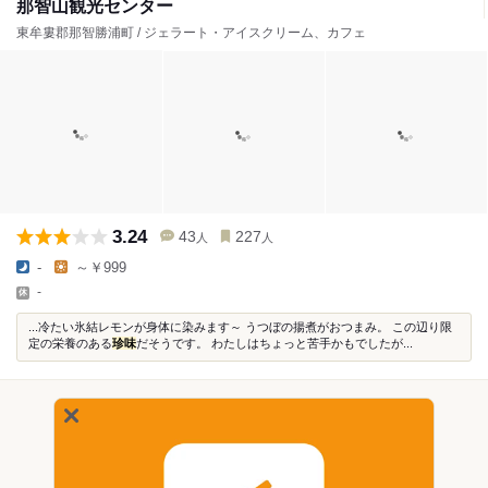
那智山観光センター
東牟婁郡那智勝浦町 / ジェラート・アイスクリーム、カフェ
3.24
43
227
人
人
-
～￥999
-
...冷たい氷結レモンが身体に染みます～ うつぼの揚煮がおつまみ。 この辺り限
定の栄養のある
珍味
だそうです。 わたしはちょっと苦手かもでしたが...