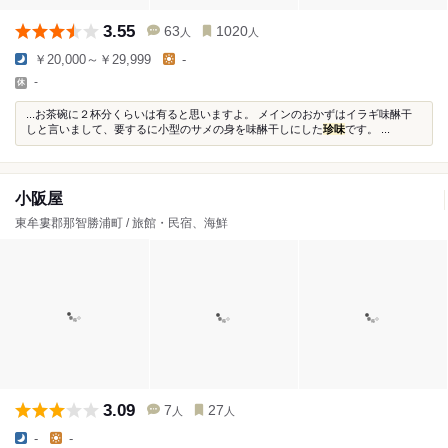
3.55
63
1020
人
人
￥20,000～￥29,999
-
-
...お茶碗に２杯分くらいは有ると思いますよ。 メインのおかずはイラギ味醂干
しと言いまして、要するに小型のサメの身を味醂干しにした
珍味
です。 ...
小阪屋
東牟婁郡那智勝浦町 / 旅館・民宿、海鮮
3.09
7
27
人
人
-
-