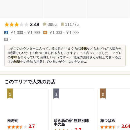
3.48
398
11177
人
人
￥1,000～￥1,999
￥1,000～￥1,999
-
...そこのカウンターに入っている女性が「まぐろの
珍味
などもわざわざ大阪から
4時間ぐらいかけて食べに来られる方もいますよ」って言っていました。 マグロ
の
珍味
もそろっていて 美味しいそうです～♪...地元の漁師さんが船上で食べるだ
けの
珍味
中の珍味も用意しているのがウリなのだとか...
このエリアで人気のお店
1
2
3
松寿司
碧き島の宿 熊野別邸
海つばめ
中の島
3.7
3.6