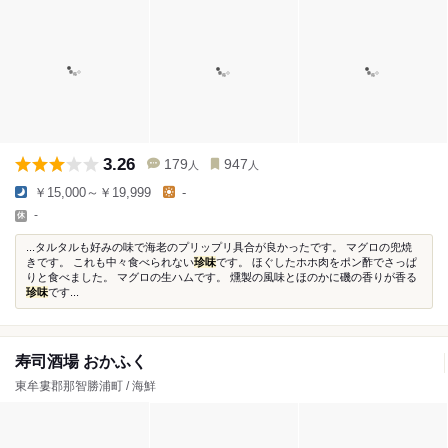
3.26
179
947
人
人
￥15,000～￥19,999
-
-
...タルタルも好みの味で海老のプリップリ具合が良かったです。 マグロの兜焼
きです。 これも中々食べられない
珍味
です。 ほぐしたホホ肉をポン酢でさっぱ
りと食べました。 マグロの生ハムです。 燻製の風味とほのかに磯の香りが香る
珍味
です...
寿司酒場 おかふく
東牟婁郡那智勝浦町 / 海鮮