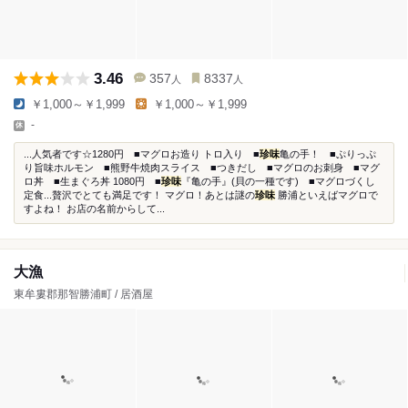
3.46
357
8337
人
人
￥1,000～￥1,999
￥1,000～￥1,999
-
...人気者です☆1280円 ■マグロお造り トロ入り ■
珍味
亀の手！ ■ぷりっぷ
り旨味ホルモン ■熊野牛焼肉スライス ■つきだし ■マグロのお刺身 ■マグ
ロ丼 ■生まぐろ丼 1080円 ■
珍味
『亀の手』(貝の一種です) ■マグロづくし
定食...贅沢でとても満足です！ マグロ！あとは謎の
珍味
勝浦といえばマグロで
すよね！ お店の名前からして...
大漁
東牟婁郡那智勝浦町 / 居酒屋