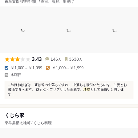
東牟婁郡那智勝浦町 / 寿司、海鮮、串揚げ
3.43
146
3638
人
人
￥1,000～￥1,999
￥1,000～￥1,999
水曜日
...鯨ほねはぎは、要は鯨の中落ちですね。 中落ちを湯引いたものを、生姜とお
醤油で食べます。 癖もなくプリプリした食感で、
珍味
として面白いと思いま
す...
くじら家
東牟婁郡太地町 / くじら料理