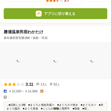
3.7
アプリに切り替える
勝浦温泉民宿わかたけ
東牟婁郡那智勝浦町 / 旅館・民宿
3.11
13
92
人
人
￥10,000～￥14,999
-
-
...■試飲した3種 ■まぐろと地魚舟盛り ■まぐろカマ焼き ■まぐろカツ ■本
まぐろ脳天 ■まぐろ胃袋 ■くじらの
珍味
と熊野牛 ■朝食 ■初...