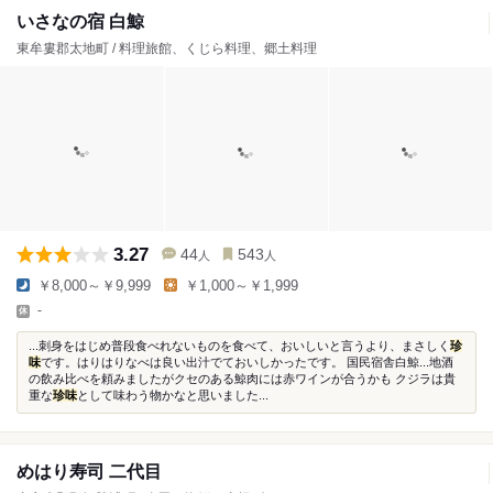
いさなの宿 白鯨
東牟婁郡太地町 / 料理旅館、くじら料理、郷土料理
3.27
44
543
人
人
￥8,000～￥9,999
￥1,000～￥1,999
-
...刺身をはじめ普段食べれないものを食べて、おいしいと言うより、まさしく
珍
味
です。はりはりなべは良い出汁でておいしかったです。 国民宿舎白鯨...地酒
の飲み比べを頼みましたがクセのある鯨肉には赤ワインが合うかも クジラは貴
重な
珍味
として味わう物かなと思いました...
めはり寿司 二代目