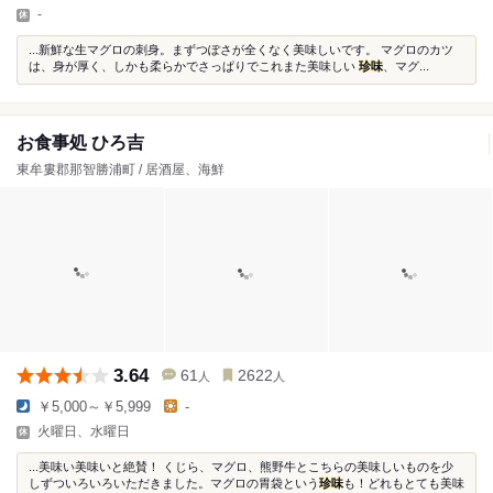
-
...新鮮な生マグロの刺身。まずつぽさが全くなく美味しいです。 マグロのカツ
は、身が厚く、しかも柔らかでさっぱりでこれまた美味しい
珍味
、マグ...
お食事処 ひろ吉
東牟婁郡那智勝浦町 / 居酒屋、海鮮
3.64
61
2622
人
人
￥5,000～￥5,999
-
火曜日、水曜日
...美味い美味いと絶賛！ くじら、マグロ、熊野牛とこちらの美味しいものを少
しずついろいろいただきました。マグロの胃袋という
珍味
も！どれもとても美味