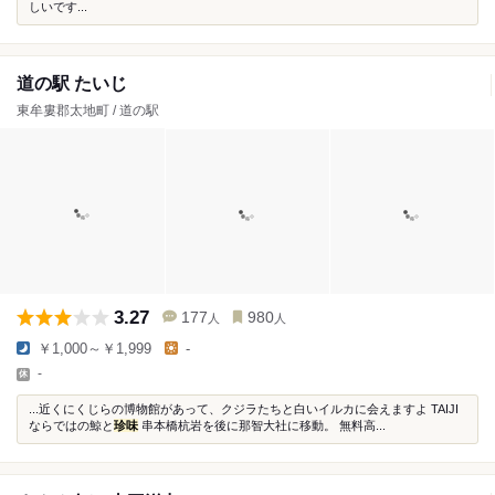
しいです...
道の駅 たいじ
東牟婁郡太地町 / 道の駅
3.27
177
980
人
人
￥1,000～￥1,999
-
-
...近くにくじらの博物館があって、クジラたちと白いイルカに会えますよ TAIJI
ならではの鯨と
珍味
串本橋杭岩を後に那智大社に移動。 無料高...