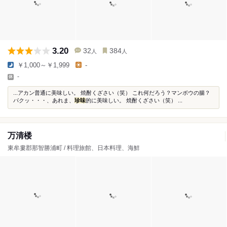
3.20
32
384
人
人
￥1,000～￥1,999
-
-
...アカン普通に美味しい。 焼酎くざさい（笑） これ何だろう？マンボウの腸？
パクッ・・・、あれま、
珍味
的に美味しい。 焼酎くざさい（笑） ...
万清楼
東牟婁郡那智勝浦町 / 料理旅館、日本料理、海鮮