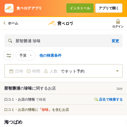
インストール
アプリで開く
ホーム
ログイン
変更
那智勝浦 珍味
予算
他の検索条件
日時
時間
人数
でネット予約
那智勝浦
の
珍味
に関する
お店
26
件
口コミ・お店の情報
で検索
店名で検索する
口コミ・お店の情報に
「珍味」
を含むお店
海つばめ