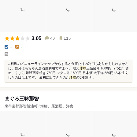
3.05
4
11
人
人
-
-
-
...料理のメニューラインナップからすると食事だけの利用もありかもしれません
ね。自分はもちろん居酒屋利用ですよ〜。 地元
珍味
三品盛り 1000円 うつぼ、さ
め、くじら 銀鱈西京焼き 750円 マグロ丼 1800円 日本酒 太平洋 550円×2杯 注文
したのは以上です。 最初に出てきたのが
珍味
の3種盛り...
まぐろ三昧那智
東牟婁郡那智勝浦町 / 海鮮、居酒屋、洋食