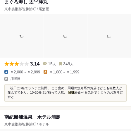
まぐろ寿し 太平洋丸
東牟婁郡那智勝浦町 / 居酒屋
3.14
15
349
人
人
￥2,000～￥2,999
￥1,000～￥1,999
月曜日
...祝日に3名でランチに訪問。 ここ含め、周辺の魚介系のお店はどこも複数人が
並んででおり、10-20分ほど待って入店。
珍味
を食べる気分でくじらのお造り定
食と...
南紀勝浦温泉 ホテル浦島
東牟婁郡那智勝浦町 / ホテル