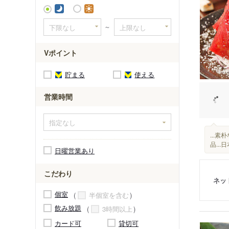
～
Vポイント
貯まる
使える
営業時間
...
品..
日曜営業あり
こだわり
ネッ
個室
半個室を含む
飲み放題
3時間以上
カード可
貸切可