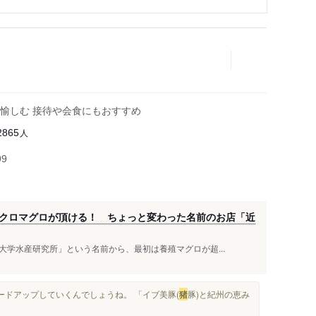
愉しむ 接待や会食にもおすすめ
人
2865
99
クロマグロが頂ける！ ちょっと変わった名前のお店「近
学水産研究所」という名前から、最初は養殖マグロが超...
ードアップしていくんでしょうね。 「イブ美豚(
猪
豚)と紀州の恵み