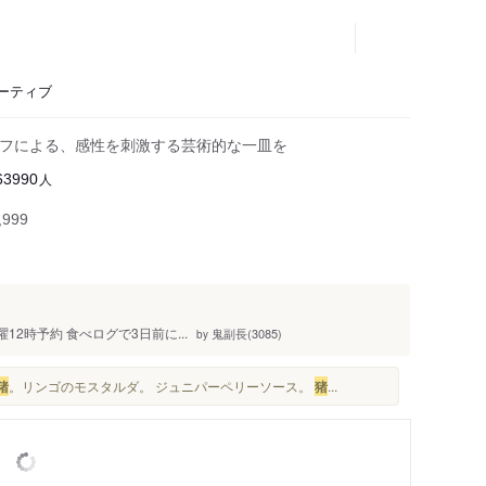
ベーティブ
ェフによる、感性を刺激する芸術的な一皿を
人
63990
999
曜12時予約 食べログで3日前に...
鬼副長(3085)
by
猪
。リンゴのモスタルダ。 ジュニパーペリーソース。
猪
...