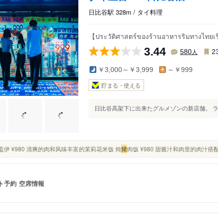
日比谷駅 328m / タイ料理
【ประวัติศาสตร์ของร้านอาหารริมทางไทยเร
3.44
人
580
2
￥3,000～￥3,999
～￥999
貯まる・使える
日比谷高架下に出来たグルメゾンの新店舗。 ラン
混沌盖伊 ¥980 清爽的肉和风味丰富的茉莉花米饭 炖
猪
肉饭 ¥980 甜酱汁和肉里的肉汁搭
ト予約
空席情報