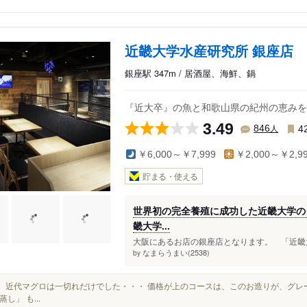
近畿大学水産研究所 銀座店
銀座駅 347m / 居酒屋、海鮮、鍋
『近大卒』の魚と和歌山県の紀州の恵みを
3.49
人
846
4
￥6,000～￥7,999
￥2,000～￥2,9
貯まる・使える
世界初の完全養殖に成功した近畿大学の
畿大学...
大阪にあるお店の銀座店となります。 「近畿大
なまらうまい(2538)
by
でも、近代マグロは一切れだけでした・・・ 価格が上のコースは、このお造りが、グレ
し」 も...