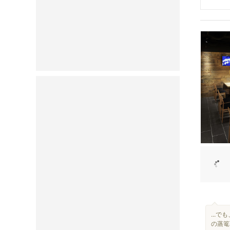
...
の蒸篭蒸