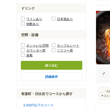
ドリンク
ワインあり
日本酒あり
焼酎あり
空間・設備
オシャレな空間
カップルシート
カウンター席
ソファー席
座敷
絞り込む
詳細条件
...
有楽町・日比谷でコースから探す
▼点心
3,000円以下のコース