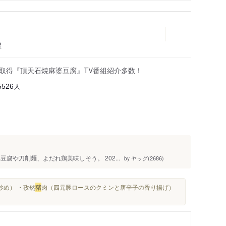
屋
商標取得『頂天石焼麻婆豆腐』TV番組紹介多数！
人
5526
腐や刀削麺、よだれ鶏美味しそう。 202...
ヤッグ(2686)
by
炒め） ・孜然
猪
肉（四元豚ロースのクミンと唐辛子の香り揚げ）