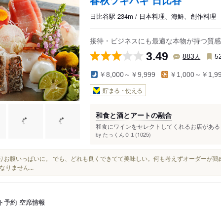
日比谷駅 234m / 日本料理、海鮮、創作料理
接待・ビジネスにも最適な本物が持つ質感
3.49
人
883
5
￥8,000～￥9,999
￥1,000～￥1,9
貯まる・使える
和食と酒とアートの融合
和食にワインをセレクトしてくれるお店があると
たっくん０１(1025)
by
かなりお腹いっぱいに。 でも、どれも良くできてて美味しい。何も考えずオーダーが鶏
なりません...
ト予約
空席情報