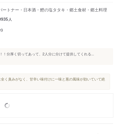
パートナー・日本酒・鰹の塩タタキ・郷土食材・郷土料理
人
0935
99
！分厚く切ってあって、2人分に分けて提供してくれる...
は全く臭みがなく、甘辛い味付けに一味と葱の風味が効いていて絶