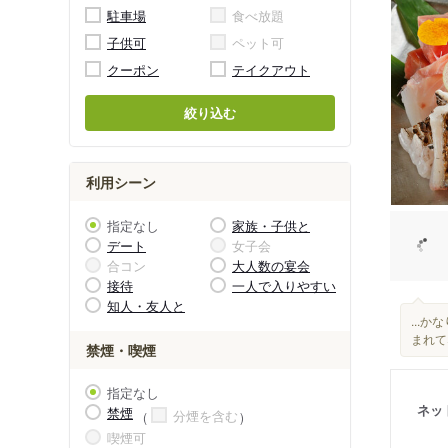
駐車場
食べ放題
子供可
ペット可
クーポン
テイクアウト
絞り込む
利用シーン
指定なし
家族・子供と
デート
女子会
合コン
大人数の宴会
接待
一人で入りやすい
知人・友人と
...
まれて
禁煙・喫煙
指定なし
ネッ
禁煙
分煙を含む
喫煙可