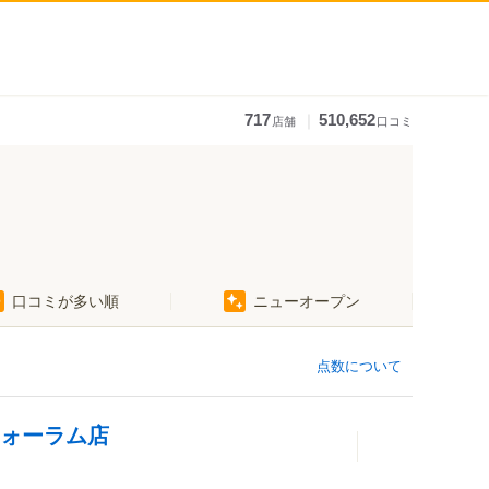
｜
717
510,652
店舗
口コミ
口コミが多い順
ニューオープン
点数について
フォーラム店