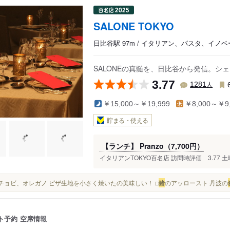
SALONE TOKYO
日比谷駅 97m / イタリアン、パスタ、イノ
SALONEの真髄を、日比谷から発信。シ
3.77
人
1281
￥15,000～￥19,999
￥8,000～￥9,
貯まる・使える
【ランチ】 Pranzo（7,700円）
イタリアンTOKYO百名店 訪問時評価 3.77 土
アンチョビ、オレガノ ピザ生地を小さく焼いたの美味しい！ □
猪
のアッロースト 丹波の
ト予約
空席情報