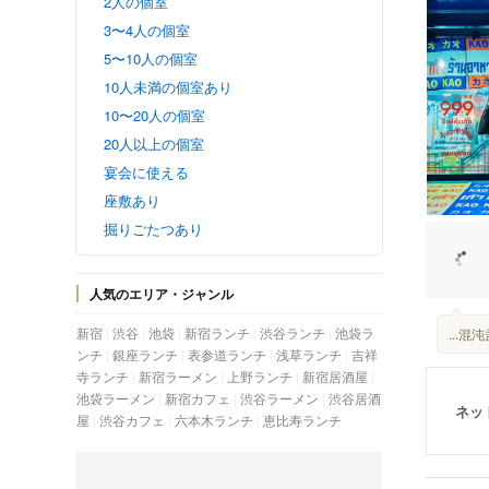
2人の個室
3〜4人の個室
5〜10人の個室
10人未満の個室あり
10〜20人の個室
20人以上の個室
宴会に使える
座敷あり
掘りごたつあり
人気のエリア・ジャンル
新宿
渋谷
池袋
新宿ランチ
渋谷ランチ
池袋ラ
...
ンチ
銀座ランチ
表参道ランチ
浅草ランチ
吉祥
寺ランチ
新宿ラーメン
上野ランチ
新宿居酒屋
池袋ラーメン
新宿カフェ
渋谷ラーメン
渋谷居酒
ネッ
屋
渋谷カフェ
六本木ランチ
恵比寿ランチ