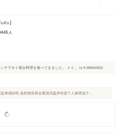
ิ่มต้น】
人
3445
チでタイ屋台料理を食べてきました。 メイ...
ff.09945(832)
by
配起来很好吃 虽然很容易去看混沌盖伊但是个人推荐这个 ...