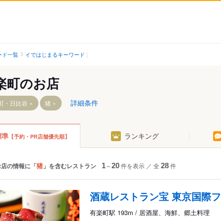
ード一覧
イではじまるキーワード
楽町のお店
詳細条件
町・日比谷
猪
標準
ランキング
【予約・PR店舗優先順】
猪
お店の情報に「
」を含むレストラン
1
～
20
件を表示
／
全
28
件
酒蔵レストラン宝 東京国際
有楽町駅 193m / 居酒屋、海鮮、郷土料理