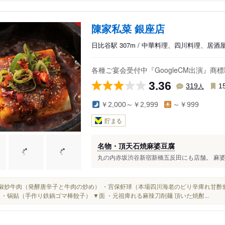
陳家私菜 銀座店
日比谷駅 307m / 中華料理、四川料理、居酒
各種ご宴会受付中『GoogleCM出演』
3.36
人
319
1
￥2,000～￥2,999
～￥999
貯まる
名物・頂天石焼麻婆豆腐
丸の内赤坂渋谷新宿新橋五反田にも店舗。 麻婆豆
・泡椒炒牛肉（発酵唐辛子と牛肉の炒め） ・宫保虾球（本場四川海老のピり辛痺れ甘酢
 ・锅贴（手作り鉄鍋ゴマ棒餃子） ▼面 ・元祖痺れる麻辣刀削麺 頂いた焼酎...