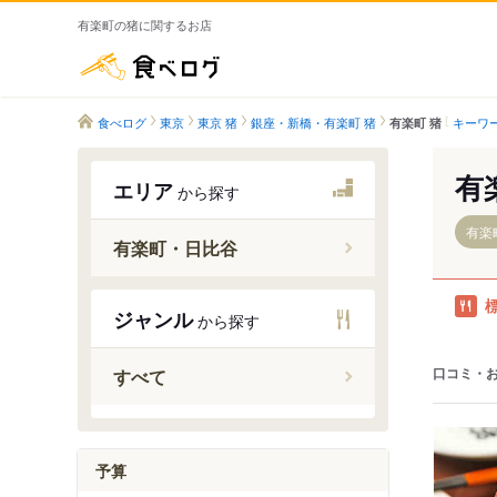
有楽町の猪に関するお店
食べログ
食べログ
東京
東京 猪
銀座・新橋・有楽町 猪
キーワ
有楽町 猪
有
エリア
から探す
有楽
有楽町・日比谷
ジャンル
から探す
有楽町駅
日比谷駅
口コミ・
すべて
予算