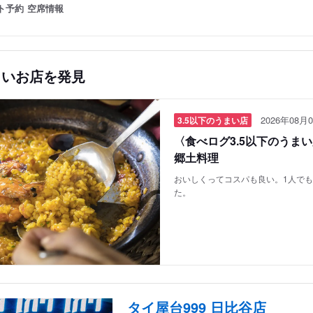
ト予約
空席情報
しいお店を発見
2026年08月0
3.5以下のうまい店
〈食べログ3.5以下のうま
郷土料理
おいしくってコスパも良い。1人で
た。
タイ屋台999 日比谷店