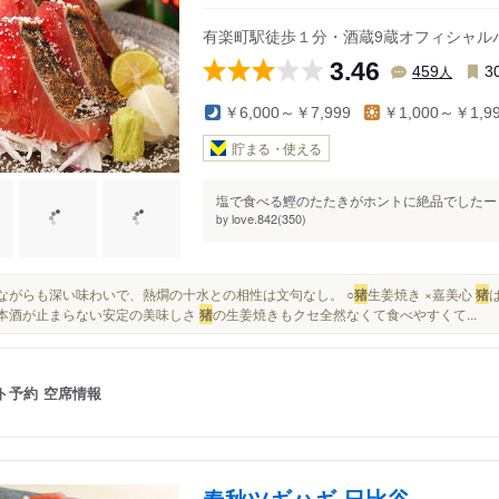
有楽町駅徒歩１分・酒蔵9蔵オフィシャル
3.46
人
459
3
￥6,000～￥7,999
￥1,000～￥1,9
貯まる・使える
塩で食べる鰹のたたきがホントに絶品でしたー！
love.842(350)
by
素朴ながらも深い味わいで、熱燗の十水との相性は文句なし。 ○
猪
生姜焼き ×嘉美心
猪
.日本酒が止まらない安定の美味しさ
猪
の生姜焼きもクセ全然なくて食べやすくて...
ト予約
空席情報
春秋ツギハギ 日比谷