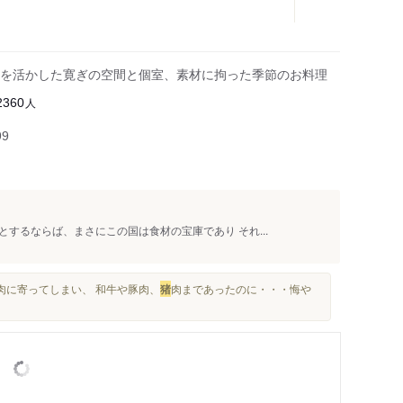
を活かした寛ぎの空間と個室、素材に拘った季節のお料理
人
2360
99
するならば、まさにこの国は食材の宝庫であり それ...
肉に寄ってしまい、 和牛や豚肉、
猪
肉まであったのに・・・悔や