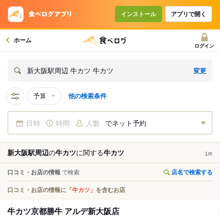
インストール
アプリで開く
ホーム
ログイン
変更
新大阪駅周辺 牛カツ 牛カツ
予算
他の検索条件
日時
時間
人数
でネット予約
新大阪駅周辺
の
牛カツ
に関する
牛カツ
1
件
口コミ・お店の情報
で検索
店名で検索する
口コミ・お店の情報に
「牛カツ」
を含むお店
牛カツ京都勝牛 アルデ新大阪店