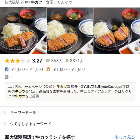
新大阪駅 27m /
牛カツ
、食堂、とんかつ
3.27
353
3371
人
人
￥1,000～￥1,999
￥1,000～￥1,999
-
...お店のホームページ【公式】|
牛カツ
京都勝牛GYUKATSUKyotoKatsugyu京都
発の
牛カツ
専門店。高品質な素材を使用した、中はミディアムレア、外はサクサ
クの
牛カツ
をご提供...
キーワード一覧
ウではじまるキーワード
新大阪駅周辺で牛カツランチを探す
もっと見る