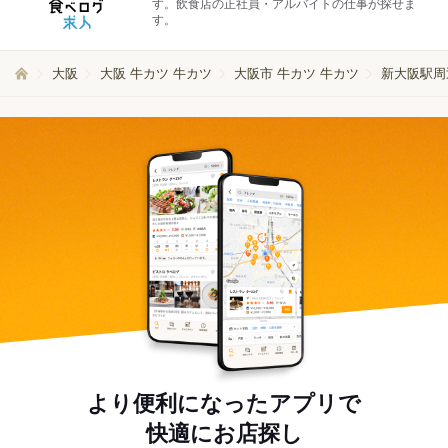
す。飲食店の正社員・アルバイトの仕事が探せま
す。
大阪
大阪 牛カツ 牛カツ
大阪市 牛カツ 牛カツ
新大阪駅周
より便利になったアプリで
快適にお店探し