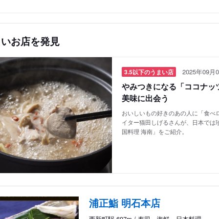
しいお店を発見
2025年09月0
3.5以下のうまい店
やみつきになる「ココナッツ
美味に出会う
おいしいもの好きのあの人に「食べロ
イター猫田しげるさんが、日本では
国料理 海南」をご紹介。
浦正鮨 明石本店
西新町駅 697m / 寿司、海鮮、日本料理