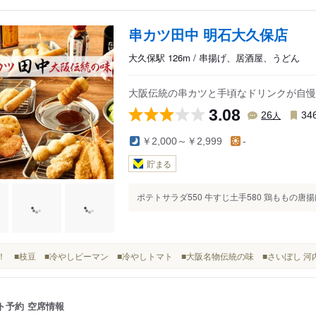
串カツ田中 明石大久保店
大久保駅 126m / 串揚げ、居酒屋、うどん
大阪伝統の串カツと手頃なドリンクが自慢
3.08
人
26
34
￥2,000～￥2,999
-
貯まる
ポテトサラダ550 牛すじ土手580 鶏ももの唐揚げ3
乾杯！ ■枝豆 ■冷やしピーマン ■冷やしトマト ■大阪名物伝統の味 ■さいぼし 
ト予約
空席情報