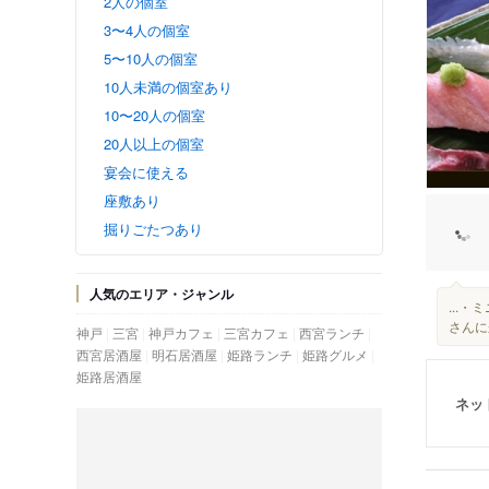
2人の個室
3〜4人の個室
5〜10人の個室
10人未満の個室あり
10〜20人の個室
20人以上の個室
宴会に使える
座敷あり
掘りごたつあり
人気のエリア・ジャンル
...
さんに
神戸
三宮
神戸カフェ
三宮カフェ
西宮ランチ
西宮居酒屋
明石居酒屋
姫路ランチ
姫路グルメ
姫路居酒屋
ネッ