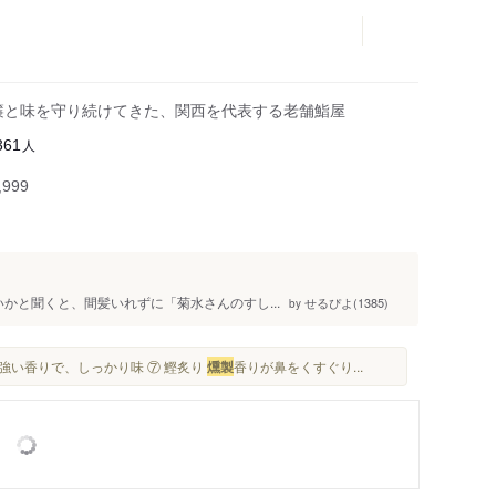
暖簾と味を守り続けてきた、関西を代表する老舗鮨屋
人
361
999
かと聞くと、間髪いれずに「菊水さんのすし...
せるぴよ(1385)
by
力強い香りで、しっかり味 ⑦ 鰹炙り
燻製
香りが鼻をくすぐり...