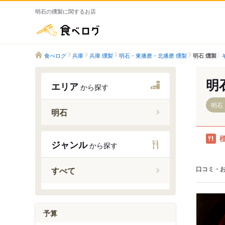
明石の燻製に関するお店
食べログ
食べログ
兵庫
兵庫 燻製
明石・東播磨・北播磨 燻製
明石 燻製
明
エリア
から探す
明石
明石
朝霧駅
ジャンル
から探す
明石駅
西明石駅
口コミ・
すべて
大久保駅
魚住駅
大蔵谷駅
予算
人丸前駅