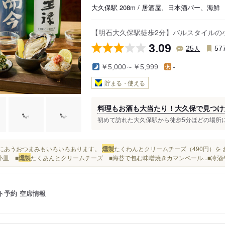
大久保駅 208m / 居酒屋、日本酒バー、海鮮
【明石大久保駅徒歩2分】バルスタイルの
3.09
人
25
57
￥5,000～￥5,999
-
貯まる・使える
料理もお酒も大当たり！大久保で見つけ
初めて訪れた大久保駅から徒歩5分ほどの場所にある
御酒にあうおつまみもいろいろあります。
燻製
たくわんとクリームチーズ（490円）を 
小皿 ■
燻製
たくあんとクリームチーズ ■海苔で包む味噌焼きカマンベール...■冷
ト予約
空席情報