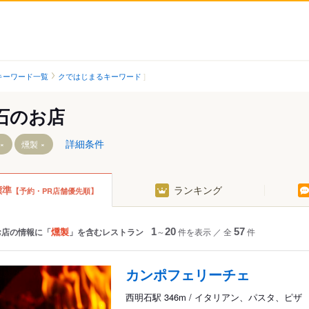
キーワード一覧
クではじまるキーワード
石のお店
詳細条件
燻製
標準
ランキング
【予約・PR店舗優先順】
西新町駅
西二見駅
林崎松江海岸駅
藤江駅
燻製
お店の情報に「
」を含むレストラン
1
～
20
件を表示
／
全
57
件
中八木駅
江井ケ島駅
カンポフェリーチェ
西江井ケ島駅
西明石駅 346m / イタリアン、パスタ、ピザ
山陽魚住駅