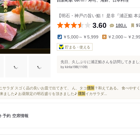
【明石・神戸の旨い鮨！ 是非『浦正鮨 本
3.60
人
180
9
￥5,000～￥5,999
￥2,000～￥2,9
貯まる・使える
先日、久しぶりに浦正鮨さんを訪問してきました
kinta198(1109)
by
・ミニサラダ スゴく品の良いお皿で出てきて、 ん、タコ
燻製
？和えてある。 食べやすく
来ました♪ お昼限定の明石盛りを頂きました♪
燻製
イカサラダ...
ト予約
空席情報