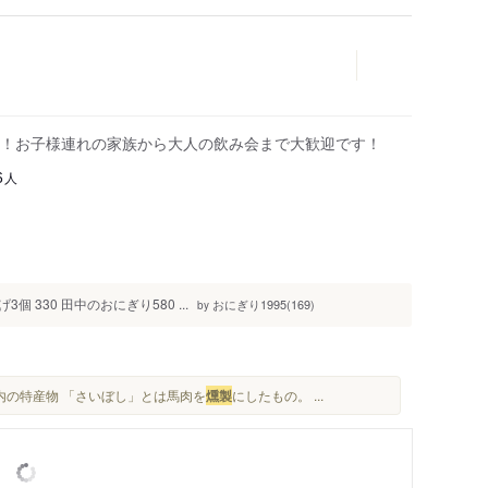
！お子様連れの家族から大人の飲み会まで大歓迎です！
人
6
個 330 田中のおにぎり580 ...
おにぎり1995(169)
by
河内の特産物 「さいぼし」とは馬肉を
燻製
にしたもの。 ...