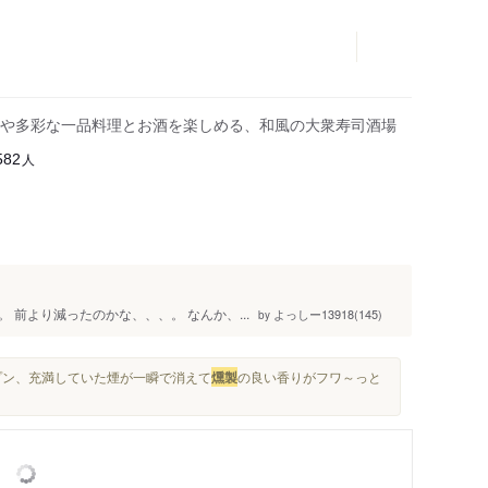
や多彩な一品料理とお酒を楽しめる、和風の大衆寿司酒場
人
582
前より減ったのかな、、、。 なんか、...
よっしー13918(145)
by
ープン、充満していた煙が一瞬で消えて
燻製
の良い香りがフワ～っと