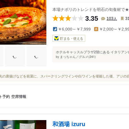
駅
東二見駅
本場ナポリのトレンドを明石の旬食材で★
3.35
人
103
3
￥6,000～￥7,999
￥2,000～￥2,9
貯まる・使える
ホテルキャッスルプラザ2階にある イタリアンレス
まっちゃん／グルメ(241)
by
手羽先の唐揚げなどを前菜に、スパークリングワインや白ワインを堪能した後、アジの
ト予約
空席情報
和酒場 izuru