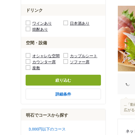
ドリンク
ワインあり
日本酒あり
焼酎あり
空間・設備
オシャレな空間
カップルシート
カウンター席
ソファー席
座敷
絞り込む
詳細条件
...
広がる.
明石でコースから探す
3,000円以下のコース
ネッ