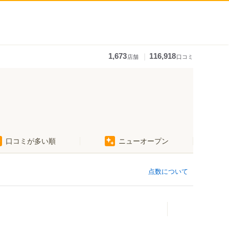
｜
1,673
116,918
店舗
口コミ
口コミが多い順
ニューオープン
点数について