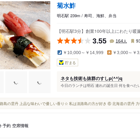
菊水鮓
明石駅 239m / 寿司、海鮮、弁当
【明石駅3分】創業100年以上にわたり
3.55
人
164
9
￥10,000～￥14,999
￥3,000～￥3,
貯まる
ネタも技術も抜群のすしp(^^)q
今日のランチは明石 連れの誕生日 何を食べたい
⑤ 淡路島の雲丹 上品な味わいで優しい香り☆ 私は淡路島の方が好き ⑥ 北海道の雲丹 
ト予約
空席情報