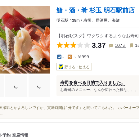
鮨・酒・肴 杉玉 明石駅前店
明石駅 139m / 寿司、居酒屋、海鮮
【明石駅スグ】ワクワクするようなお寿司
3.37
人
107
1
-
～￥999
貯まる・使える
寿司を食べる目的で入りました。
お寿司のメニュー、なんか変わった様な、、、。 
「動画撮影とかよろしいですか、賞味時間は1分です」と聞いてこられた。 カバーオ
..
ト予約
空席情報