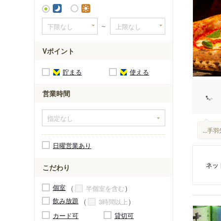
山陽明石
～
Vポイント
貯まる
使える
営業時間
...
日曜営業あり
ネッ
こだわり
個室
半個室を含む
飲み放題
3時間以上
カード可
貸切可