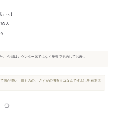
店』へ】
人
769
99
。 今回はカウンター席ではなく座敷で予約してお寿...
て味が濃い、前ものの、 さすがの明石タコなんですよ❗️...明石本店