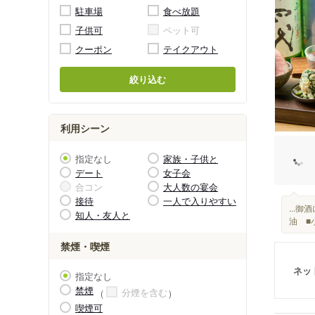
駐車場
食べ放題
子供可
ペット可
クーポン
テイクアウト
絞り込む
利用シーン
指定なし
家族・子供と
デート
女子会
合コン
大人数の宴会
接待
一人で入りやすい
...
知人・友人と
油 ■
禁煙・喫煙
ネッ
指定なし
禁煙
分煙を含む
喫煙可