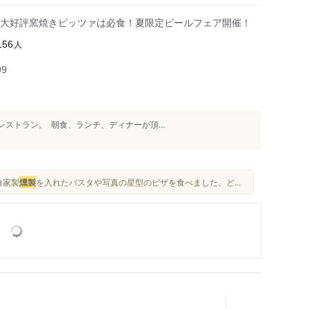
大好評窯焼きピッツァは必食！夏限定ビールフェア開催！
人
156
99
トラン。 ⁡ 朝食、ランチ、ディナーが頂...
自家製
燻製
を入れたパスタや写真の星型のピザを食べました。ど...