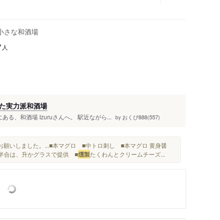
小さな和酒場
人
7
た実力派和酒場
、和酒場 Izuruさんへ。 駅近ながら...
おくぴ888(557)
by
お願いしました。...■本マグロ ■中トロ刺し ■本マグロ 黄身醤
酒半合は、升かグラスで提供 ■
燻製
たくわんとクリームチーズ...