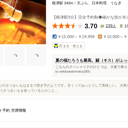
根津駅 243m / 天ぷら、日本料理、うなぎ
【根津駅3分】完全予約制◆確かな技が光
3.70
人
239
1
￥15,000～￥19,999
￥10,000～￥1
貯まる・使える
夏の福たろうも最高。鱚（キス）がふっ
こちらのスペシャリテのひとつは、大葉で車エビ
sekikawatomoko(283)
by
厚切りのさつまいもはまるで焼き芋のようです。甘くってねっとりして美味しい。 大
うさつまいもを使っているとのこと...
ト予約
空席情報