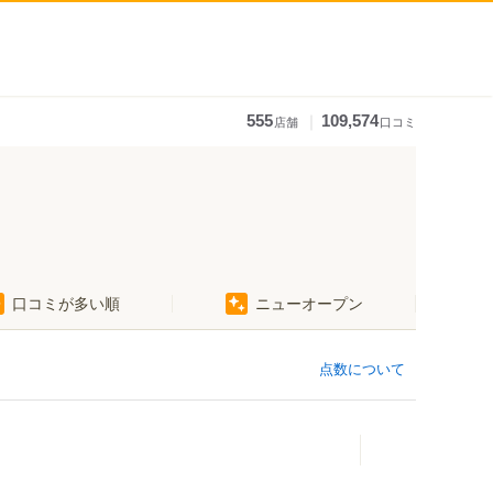
｜
555
109,574
店舗
口コミ
口コミが多い順
ニューオープン
点数について