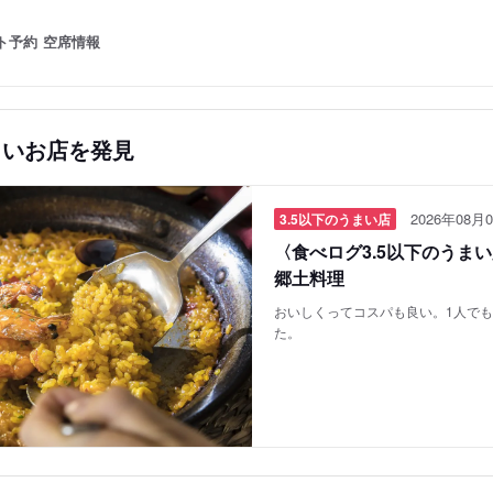
ト予約
空席情報
しいお店を発見
2026年08月0
3.5以下のうまい店
〈食べログ3.5以下のうま
郷土料理
おいしくってコスパも良い。1人で
た。