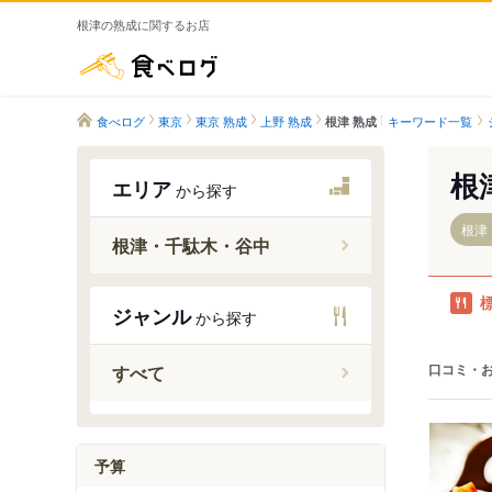
根津の熟成に関するお店
食べログ
食べログ
東京
東京 熟成
上野 熟成
キーワード一覧
根津 熟成
根
エリア
から探す
根津
根津・千駄木・谷中
ジャンル
から探す
千駄木駅
根津駅
口コミ・
すべて
予算