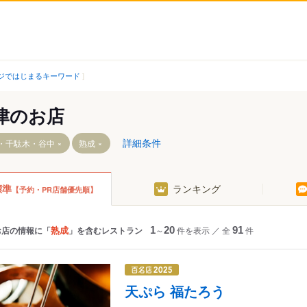
ジではじまるキーワード
津のお店
詳細条件
・千駄木・谷中
熟成
標準
ランキング
【予約・PR店舗優先順】
熟成
お店の情報に「
」を含むレストラン
1
～
20
件を表示
／
全
91
件
天ぷら 福たろう