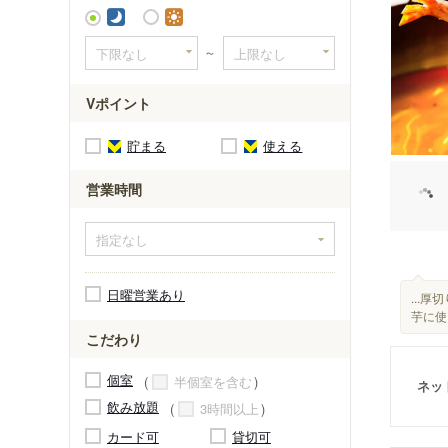
～
Vポイント
貯まる
使える
営業時間
日曜営業あり
...
芋に使
こだわり
個室
半個室を含む
ネッ
飲み放題
3時間以上
カード可
貸切可