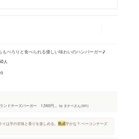
らもぺろりと食べられる優しい味わいのハンバーガー♪
人
60
99
ンドチーズバーガー 1,560円...
タナベさん(341)
by
フライは芋の甘味と香りを楽しめる。
熟成
芋かな？ ベーコンチーズ