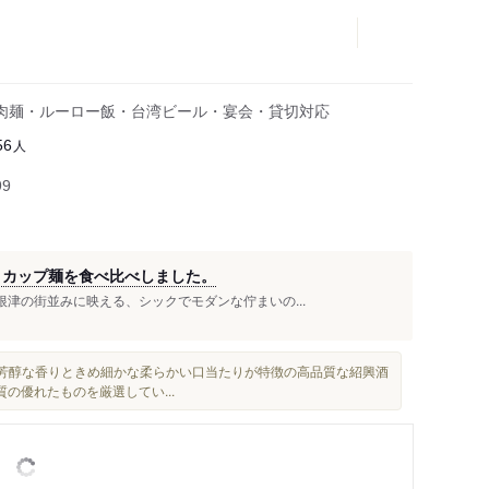
肉麺・ルーロー飯・台湾ビール・宴会・貸切対応
人
56
99
とカップ麺を食べ比べしました。
根津の街並みに映える、シックでモダンな佇まいの...
芳醇な香りときめ細かな柔らかい口当たりが特徴の高品質な紹興酒
の優れたものを厳選してい...