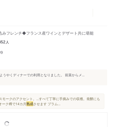
込みフレンチ◆フランス産ワインとデザート共に堪能
人
352
99
うやくディナーでの利用となりました。 前菜からメ...
モークのアクセント。...すべて丁寧に手摘みでの収穫。発酵にも
オーク樽で14カ月
熟成
させます プラム...