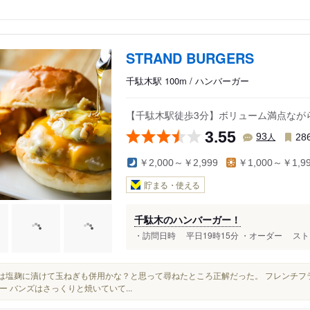
STRAND BURGERS
千駄木駅 100m / ハンバーガー
【千駄木駅徒歩3分】ボリューム満点なが
3.55
人
93
28
￥2,000～￥2,999
￥1,000～￥1,9
貯まる・使える
千駄木のハンバーガー！
・訪問日時 平日19時15分 ・オーダー ストラ
鶏肉は塩麹に漬けて玉ねぎも併用かな？と思って尋ねたところ正解だった。 フレンチ
ー バンズはさっくりと焼いていて...