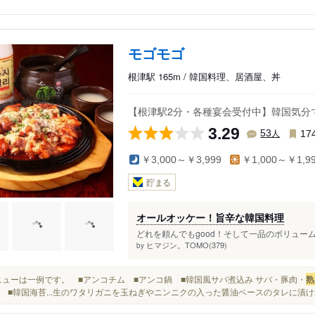
モゴモゴ
根津駅 165m / 韓国料理、居酒屋、丼
【根津駅2分・各種宴会受付中】韓国気分で
3.29
人
53
17
￥3,000～￥3,999
￥1,000～￥1,9
貯まる
オールオッケー！旨辛な韓国料理
どれを頼んでもgood！そして一品のボリューム
ヒマジン。TOMO(379)
by
※メニューは一例です。 ■アンコチム ■アンコ鍋 ■韓国風サバ煮込み サバ・豚肉・
熟
 ■韓国海苔...生のワタリガニを玉ねぎやニンニクの入った醤油ベースのタレに漬