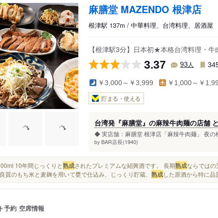
麻膳堂 MAZENDO 根津店
根津駅 137m / 中華料理、台湾料理、居酒屋
【根津駅3分】日本初★本格台湾料理・牛
3.37
人
93
34
￥3,000～￥3,999
￥1,000～￥1,9
貯まる・使える
台湾発『麻膳堂』の麻辣牛肉麺の店舗 
◆ 実店舗：麻膳堂 根津店「麻辣牛肉麺」 夜の
BAR店長(1940)
by
度 100ml 10年間じっくりと
熟成
されたプレミアムな紹興酒です。 長期
熟成
ならではの
良質のもち米と麦麹を用いて甕で仕込み、じっくり貯蔵、
熟成
した原酒から特に品質
ト予約
空席情報