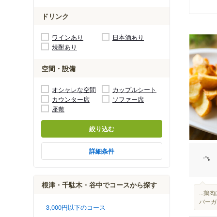
ドリンク
ワインあり
日本酒あり
焼酎あり
空間・設備
オシャレな空間
カップルシート
カウンター席
ソファー席
座敷
絞り込む
詳細条件
根津・千駄木・谷中でコースから探す
...
バーガ
3,000円以下のコース