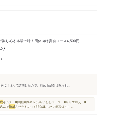
楽しめる本場の味！団体向け宴会コース4,500円～
人
42
99
満点！ 2人で訪問したので、頼める品数は限られ...
成
キムチ ■韓国風豚キムチ鍋 いわしベース ■サザエ和え ■一
け込んで
熟成
させたもの（※SEOUL naviの解説より）...