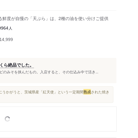
る鮮度が自慢の「天ぷら」は、2種の油を使い分けご提供
人
9964
4,999
くら絶品でした。
のみそを挟んだもの。入店すると、その仕込み中で活き...
将にうかがうと、茨城県産「紅天使」という一定期間
熟成
された焼き