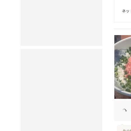
ネッ
...