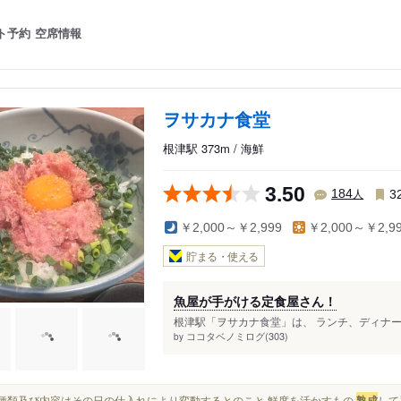
ト予約
空席情報
ヲサカナ食堂
根津駅 373m / 海鮮
3.50
人
184
3
￥2,000～￥2,999
￥2,000～￥2,9
貯まる・使える
魚屋が手がける定食屋さん！
根津駅「ヲサカナ食堂」は、 ランチ、ディナー
ココタベノミログ(303)
by
魚の種類及び内容はその日の仕入れにより変動するとのこと 鮮度を活かすもの
熟成
して