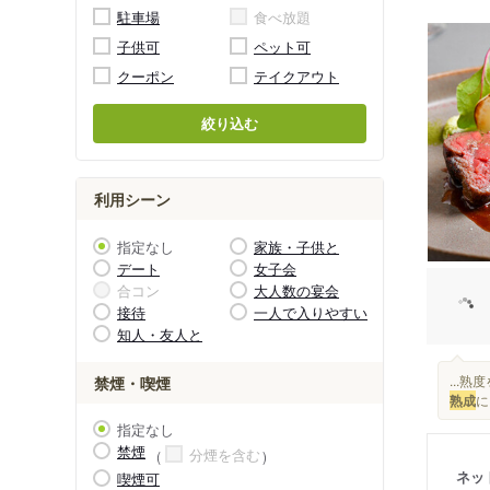
駐車場
食べ放題
子供可
ペット可
クーポン
テイクアウト
絞り込む
利用シーン
指定なし
家族・子供と
デート
女子会
合コン
大人数の宴会
接待
一人で入りやすい
知人・友人と
...
禁煙・喫煙
熟成
に
指定なし
禁煙
分煙を含む
ネッ
喫煙可