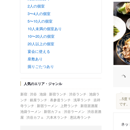
2人の個室
3〜4人の個室
5〜10人の個室
10人未満の個室あり
10〜20人の個室
20人以上の個室
宴会に使える
座敷あり
掘りごたつあり
人気のエリア・ジャンル
新宿
渋谷
池袋
新宿ランチ
渋谷ランチ
池袋ラ
...5
ンチ
銀座ランチ
表参道ランチ
浅草ランチ
吉祥
です。
寺ランチ
新宿ラーメン
上野ランチ
新宿居酒屋
池袋ラーメン
新宿カフェ
渋谷ラーメン
渋谷居酒
屋
渋谷カフェ
六本木ランチ
恵比寿ランチ
ネッ