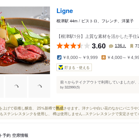
Ligne
根津駅 44m / ビストロ、フレンチ、洋菓子
【根津駅1分】上質な素材を活かした手仕
3.60
人
136
7
￥8,000～￥9,999
￥4,000～￥4,9
貯まる・使える
前々からテイクアウトで利用していましたが、よ
322990(5)
by
熟度を上げて収穫し醸造、 25%新樽で
熟成
させます。洋ナシや白い花のなかにバニラやス
もステンレスタンクを使用し、 樽は使用しません...ステンレスタンクで安定させて
ト予約
空席情報