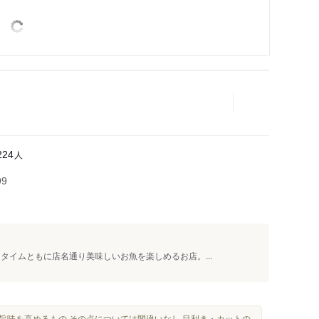
人
224
99
タイムともに店名通り美味しいお魚を楽しめるお店。...
旨味を高めるもの その点については間違いなし 目利き・カットの