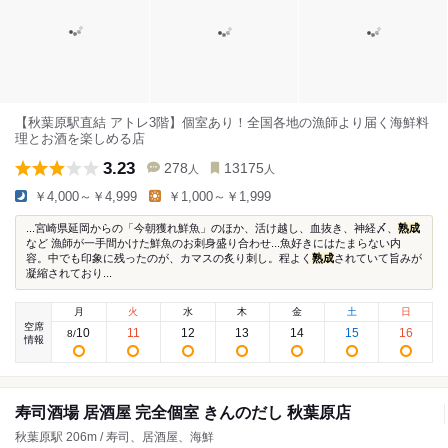
【秋葉原駅直結 アトレ3階】個室あり！全国各地の漁師より届く海鮮料
理とお酒を楽しめる店
3.23
278
13175
人
人
￥4,000～￥4,999
￥1,000～￥1,999
...宮崎県延岡からの「今朝獲れ鮮魚」のほか、活け越し、血抜き、神経〆、
熟成
など 漁師が一手間かけた鮮魚のお刺身盛り合わせ...魚好きにはたまらない内
容。中でも印象に残ったのが、カマスの炙り刺し。程よく
熟成
されていて旨みが
凝縮されており...
月
火
水
木
金
土
日
空席
10
11
12
13
14
15
16
8
/
情報
寿司酒場 居酒屋 完全個室 きんのだし 秋葉原店
秋葉原駅 206m / 寿司、居酒屋、海鮮