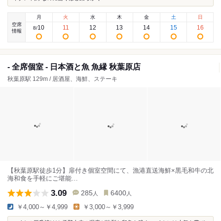
月
火
水
木
金
土
日
空席
10
11
12
13
14
15
16
8
/
情報
- 全席個室 - 日本酒と魚 魚縁 秋葉原店
秋葉原駅 129m / 居酒屋、海鮮、ステーキ
【秋葉原駅徒歩1分】扉付き個室空間にて、漁港直送海鮮×黒毛和牛の北
海和食を手軽にご堪能…
3.09
285
6400
人
人
￥4,000～￥4,999
￥3,000～￥3,999