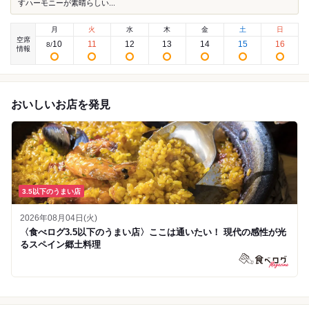
すハーモニーが素晴らしい...
月
火
水
木
金
土
日
空席
10
11
12
13
14
15
16
8
/
情報
おいしいお店を発見
3.5以下のうまい店
2026年08月04日(火)
〈食べログ3.5以下のうまい店〉ここは通いたい！ 現代の感性が光
るスペイン郷土料理