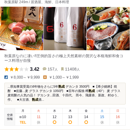
秋葉原駅 249m / 居酒屋、海鮮、日本料理
秋葉原なのに凄い‼️圧倒的旨さの極上天然素材の贅沢な本格海鮮和食コ
ース料理が自慢
3.42
157
11408
人
人
￥8,000～￥9,999
￥1,000～￥1,999
...県知事賞受賞の8年物をさらに5年
熟成
デカンタ 3500円 ■【希少銘柄】焼
酎 ■佐藤...麦 グラス デカンタ 1050円 ■百年の孤独 樽
熟成
（40°） 麦 グラス
麦焼酎の人気の品！ デカンタ...田酒、十四代、 而今、飛露喜、新政、村ゆう、
作、 ■大古酒、
熟成
酒...
月
火
水
木
金
土
日
空席
10
11
12
13
14
15
16
8
/
情報