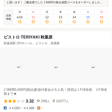
と思います！ ご馳走様でした 7,500円の飲み放題コースをオーダーしました...
月
火
水
木
金
土
日
空席
10
11
12
13
14
15
16
8
/
情報
ビストロ TERIYAKI 秋葉原
秋葉原駅 297m / バル、ビストロ、居酒屋
2.5時間5,600円(税込)飲放付宴会が大人気！貸切は１F18名様、２F36名
様まで★
3.32
299
15377
人
人
￥4,000～￥4,999
-