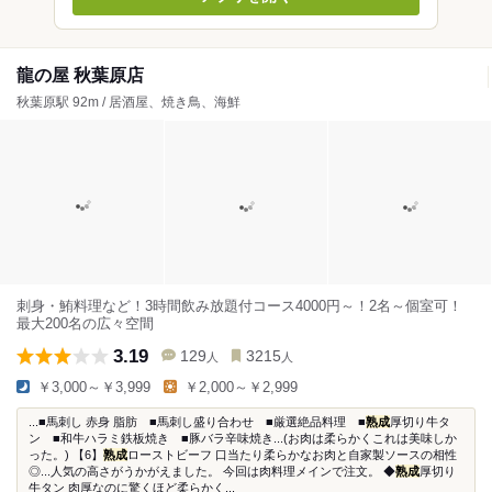
龍の屋 秋葉原店
秋葉原駅 92m / 居酒屋、焼き鳥、海鮮
刺身・鮪料理など！3時間飲み放題付コース4000円～！2名～個室可！
最大200名の広々空間
3.19
129
3215
人
人
￥3,000～￥3,999
￥2,000～￥2,999
...■馬刺し 赤身 脂肪 ■馬刺し盛り合わせ ■厳選絶品料理 ■
熟成
厚切り牛タ
ン ■和牛ハラミ鉄板焼き ■豚バラ辛味焼き...(お肉は柔らかくこれは美味しか
った。) 【6】
熟成
ローストビーフ 口当たり柔らかなお肉と自家製ソースの相性
◎...人気の高さがうかがえました。 今回は肉料理メインで注文。 ◆
熟成
厚切り
牛タン 肉厚なのに驚くほど柔らかく...