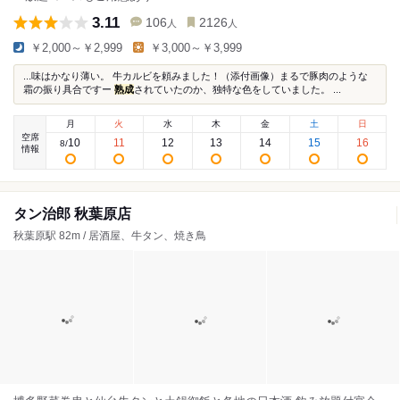
3.11
106
2126
人
人
￥2,000～￥2,999
￥3,000～￥3,999
...味はかなり薄い。 牛カルビを頼みました！（添付画像）まるで豚肉のような
霜の振り具合ですー
熟成
されていたのか、独特な色をしていました。 ...
月
火
水
木
金
土
日
空席
10
11
12
13
14
15
16
8
/
情報
タン治郎 秋葉原店
秋葉原駅 82m / 居酒屋、牛タン、焼き鳥