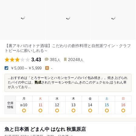
【裏アキバのオトナ酒場】こだわりの創作料理と自然派ワイン・クラフ
トビールに酔いしれる～
3.43
381
20248
人
人
￥5,000～￥5,999
-
...おすすめは「とろサーモンとハモンセラーノのパイ包み焼き」。焼き上げられ
たパイの中には、
熟成
されたサーモンや生ハム,きのこのデュクセル,ほうれん草
が入っており...
月
火
水
木
金
土
日
空席
10
11
12
13
14
15
16
8
/
情報
魚と日本酒 どまん中 はなれ 秋葉原店