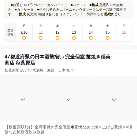
...■お通し 411円 のパテドカンパーニュ ■バケット ■
熟成
黒毛和牛の炭焼
き ■カッサータ ■牛すじ煮込み...バーニャカウダソースはチーズ味で濃厚で
す！ ・
熟成
炭火焼3種盛り合わせ イチボ、ハラミ、前沢牛モモ
熟成
肉旨し...
月
火
水
木
金
土
日
空席
10
11
12
13
14
15
16
8
/
情報
47都道府県の日本酒勢揃い 完全個室 藁焼き稲荷
商店 秋葉原店
秋葉原駅 203m / 居酒屋、海鮮、日本酒バー
【秋葉原駅1分】全席扉付き完全個室◆豪快な炎で焼き上げる藁焼き×獺
祭など銘柄酒飲み放題