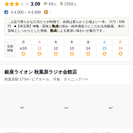
3.09
69
1056
人
人
￥4,000～￥4,999
-
...上品で滑らかな口当たりが特徴で、余韻は柔らかく心地よい一本。 六勺：638
円 ■【埼玉県】神亀 - 旨味と
熟成
の深み - 純米酒造りにこだわる先駆蔵。 米の
旨味としっかりとした骨格、
熟成
による奥深い味わいが魅力です...
月
火
水
木
金
土
日
空席
10
11
12
13
14
15
16
8
/
情報
銀座ライオン 秋葉原ラジオ会館店
秋葉原駅 173m / ビアホール、洋食、ダイニングバー