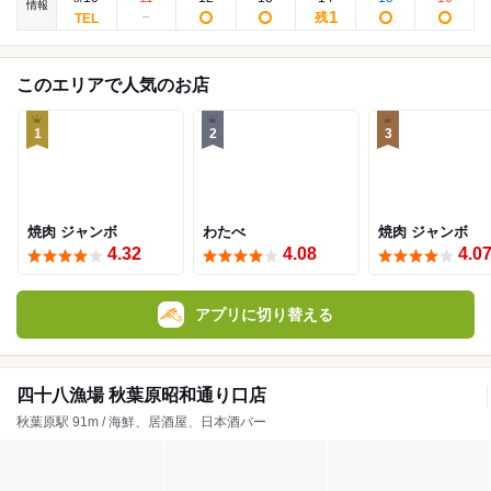
情報
1
残
このエリアで人気のお店
1
2
3
焼肉 ジャンボ
わたべ
焼肉 ジャンボ
4.32
4.08
4.0
アプリに切り替える
四十八漁場 秋葉原昭和通り口店
秋葉原駅 91m / 海鮮、居酒屋、日本酒バー