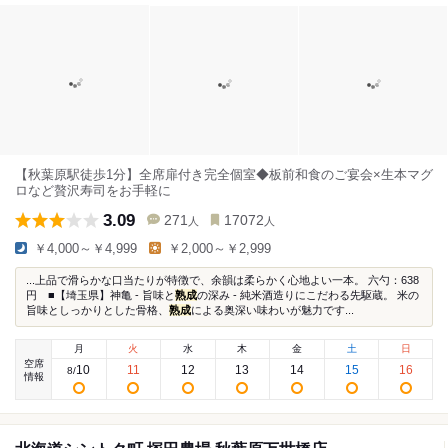
【秋葉原駅徒歩1分】全席扉付き完全個室◆板前和食のご宴会×生本マグ
ロなど贅沢寿司をお手軽に
3.09
271
17072
人
人
￥4,000～￥4,999
￥2,000～￥2,999
...上品で滑らかな口当たりが特徴で、余韻は柔らかく心地よい一本。 六勺：638
円 ■【埼玉県】神亀 - 旨味と
熟成
の深み - 純米酒造りにこだわる先駆蔵。 米の
旨味としっかりとした骨格、
熟成
による奥深い味わいが魅力です...
月
火
水
木
金
土
日
空席
10
11
12
13
14
15
16
8
/
情報