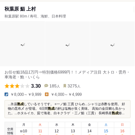
秋葉原 鮨 上村
秋葉原駅 80m / 寿司、海鮮、日本料理
お任せ鮨18品1万円⇒特別価格6999円！！メディア注目 大トロ・雲丹・
車海老・鮑・いくら
3.30
185
3275
人
人
￥8,000～￥9,999
￥4,000～￥4,999
...氷温
熟成
しているそうです。 ○一ノ鮨 三貫 ひらめ...シャリは赤酢を使用。 好
物の昆布〆 が登場。 6日間
熟成
の鮃は塩梅が良く美味。 高知の金目鯛も良かっ
た。...ホタルイカ、茹で海老、白キクラゲ ・三ノ鮨（三貫） 長崎県産
熟成
鯵...
月
火
水
木
金
土
日
空席
10
11
12
13
14
15
16
8
/
情報