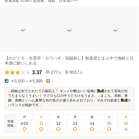
秋葉原駅 419m / 居酒屋、海鮮、日本酒バー
【のどぐろ・生雲丹・カワハギ・烏賊刺し】秋葉原どまん中で海鮮と日
本酒に酔いしれる…
3.37
277
9017
人
人
￥5,000～￥5,999
-
...縞鯵は旬でとれたての歯応え！ キンメや鯛はいい塩梅に
熟成
されて旨味が出
てたまらなくうまい！ マグロも口の中でとろけるうまさ。...まこち、本鮪、寒
鰤、真鯛といった豪華な旬の魚介が盛り合わされており、それぞれ鮮度と
熟成
の
バランスが絶妙です...
月
火
水
木
金
土
日
空席
10
11
12
13
14
15
16
8
/
情報