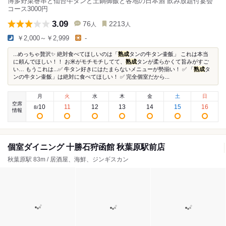
博多野菜巻串と仙台牛タンと土鍋御飯と各地の日本酒 飲み放題付宴会
コース3000円
3.09
76
2213
人
人
￥2,000～￥2,999
-
...めっちゃ贅沢✨ 絶対食べてほしいのは「
熟成
タンの牛タン壷飯」 これは本当
に頼んでほしい！！ お米がモチモチしてて、
熟成
タンが柔らかくて旨みがすご
い… もうこれは...✅ 牛タン好きにはたまらないメニューが勢揃い！ ✅ 「
熟成
タ
ンの牛タン壷飯」は絶対に食べてほしい！ ✅ 完全個室だから...
月
火
水
木
金
土
日
空席
10
11
12
13
14
15
16
8
/
情報
個室ダイニング 十勝石狩函館 秋葉原駅前店
秋葉原駅 83m / 居酒屋、海鮮、ジンギスカン