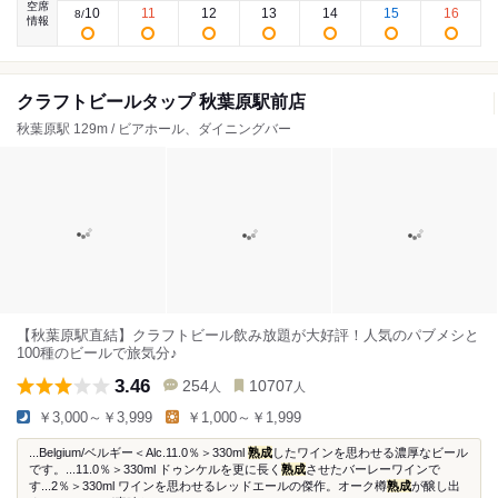
空席
10
11
12
13
14
15
16
8
/
情報
クラフトビールタップ 秋葉原駅前店
秋葉原駅 129m / ビアホール、ダイニングバー
【秋葉原駅直結】クラフトビール飲み放題が大好評！人気のパブメシと
100種のビールで旅気分♪
3.46
254
10707
人
人
￥3,000～￥3,999
￥1,000～￥1,999
...Belgium/ベルギー＜Alc.11.0％＞330ml
熟成
したワインを思わせる濃厚なビール
です。...11.0％＞330ml ドゥンケルを更に長く
熟成
させたバーレーワインで
す...2％＞330ml ワインを思わせるレッドエールの傑作。オーク樽
熟成
が醸し出