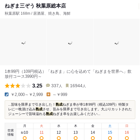
ねぎま三ぞう 秋葉原総本店
秋葉原駅 168m / 居酒屋、焼き鳥、海鮮
1本99円（109円税込）「ねぎま」に心を込めて「ねぎまを世界へ」飲
放付コース3990円～
3.25
337
16944
人
人
￥2,000～￥2,999
～￥999
...旨味を限界まで引き出した！
熟成
ねぎま串が串1本99円（税込109円）特製タ
レに一晩漬け込み
熟成
させ、旨みを限界まで引き出します。大ぶりカットされた
ジューシーで旨味溢れる
熟成
ねぎま串をお楽しみください...
月
火
水
木
金
土
日
空席
10
11
12
13
14
15
16
8
/
情報