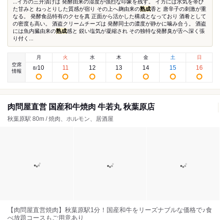
...イカの三升漬けは 発酵由来の湿度が強烈な印象を残す。 イカには水気を帯び
た甘みと ねっとりした質感が宿り その上へ麹由来の
熟成
香と 唐辛子の刺激が重
なる。 発酵食品特有のクセを真 正面から活かした構成となっており 酒肴として
の密度も高い。 酒盗クリームチーズは 発酵同士の濃度が静かに噛み合う。 酒盗
には魚内臓由来の
熟成
感と 鋭い塩気が凝縮され その独特な発酵臭が舌へ深く張
り付く...
月
火
水
木
金
土
日
空席
10
11
12
13
14
15
16
8
/
情報
肉問屋直営 国産和牛焼肉 牛若丸 秋葉原店
秋葉原駅 80m / 焼肉、ホルモン、居酒屋
【肉問屋直営焼肉】秋葉原駅1分！国産和牛をリーズナブルな価格で♪食
べ放題コースもご用意あり