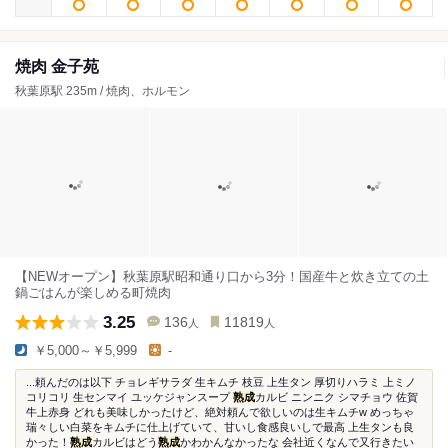
焼肉 金子苑
秋葉原駅 235m / 焼肉、ホルモン
【NEWオープン】秋葉原駅昭和通り口から3分！国産牛と炊き立ての土
鍋ごはんが楽しめる町焼肉
3.25
136
11819
人
人
￥5,000～￥5,999
-
...頼んだのは以下 チョレギサラダ 生キムチ 枝豆 上生タン 厚切りハラミ 上ミノ
コリコリ 生センマイ ユッケジャンスープ
熟成
カルビ ニンニク シマチョウ 佐賀
牛上赤身 どれも美味しかったけど、絶対頼んで欲しいのは生キムチw めっちゃ
瑞々しい白菜をキムチに仕上げていて、甘いし食感良いしで最高 上生タンも良
かった！
熟成
カルビはどう
熟成
かわかんなかったな 会社近くなんで又行きたい