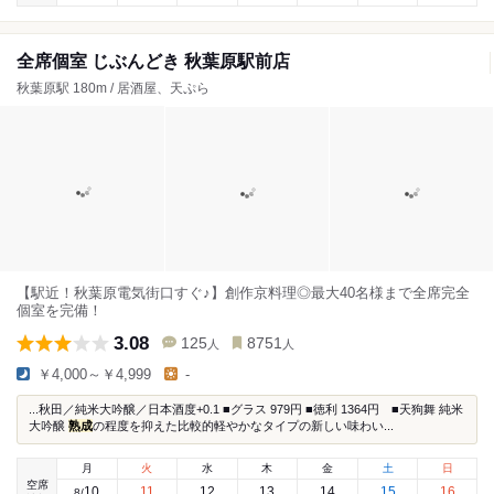
全席個室 じぶんどき 秋葉原駅前店
秋葉原駅 180m / 居酒屋、天ぷら
【駅近！秋葉原電気街口すぐ♪】創作京料理◎最大40名様まで全席完全
個室を完備！
3.08
125
8751
人
人
￥4,000～￥4,999
-
...秋田／純米大吟醸／日本酒度+0.1 ■グラス 979円 ■徳利 1364円 ■天狗舞 純米
大吟醸
熟成
の程度を抑えた比較的軽やかなタイプの新しい味わい...
月
火
水
木
金
土
日
空席
10
11
12
13
14
15
16
8
/