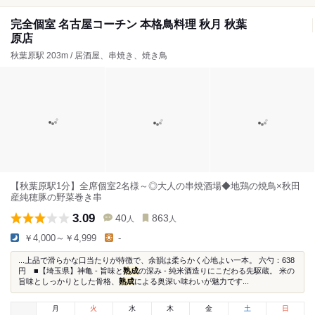
完全個室 名古屋コーチン 本格鳥料理 秋月 秋葉
原店
秋葉原駅 203m / 居酒屋、串焼き、焼き鳥
【秋葉原駅1分】全席個室2名様～◎大人の串焼酒場◆地鶏の焼鳥×秋田
産純穂豚の野菜巻き串
3.09
40
863
人
人
￥4,000～￥4,999
-
...上品で滑らかな口当たりが特徴で、余韻は柔らかく心地よい一本。 六勺：638
円 ■【埼玉県】神亀 - 旨味と
熟成
の深み - 純米酒造りにこだわる先駆蔵。 米の
旨味としっかりとした骨格、
熟成
による奥深い味わいが魅力です...
月
火
水
木
金
土
日