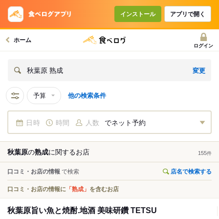
インストール
アプリで開く
ホーム
ログイン
変更
秋葉原 熟成
予算
他の検索条件
日時
時間
人数
でネット予約
秋葉原
の
熟成
に関する
お店
155
件
口コミ・お店の情報
で検索
店名で検索する
口コミ・お店の情報に
「熟成」
を含むお店
秋葉原旨い魚と焼酎.地酒 美味研鑽 TETSU