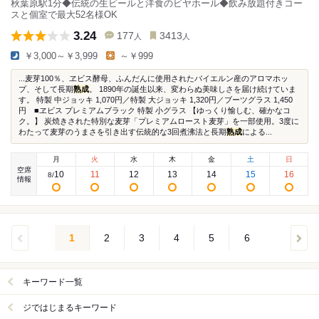
秋葉原駅1分◆伝統の生ビールと洋食のビヤホール◆飲み放題付きコー
スと個室で最大52名様OK
3.24
177
3413
人
人
￥3,000～￥3,999
～￥999
...麦芽100％、ヱビス酵母、ふんだんに使用されたバイエルン産のアロマホッ
プ、そして長期
熟成
。 1890年の誕生以来、変わらぬ美味しさを届け続けていま
す。 特製 中ジョッキ 1,070円／特製 大ジョッキ 1,320円／ブーツグラス 1,450
円 ■ヱビス プレミアムブラック 特製 小グラス 【ゆっくり愉しむ、確かなコ
ク。】 炭焼きされた特別な麦芽「プレミアムロースト麦芽」を一部使用。3度に
わたって麦芽のうまさを引き出す伝統的な3回煮沸法と長期
熟成
による...
月
火
水
木
金
土
日
空席
10
11
12
13
14
15
16
8
/
情報
1
2
3
4
5
6
キーワード一覧
ジではじまるキーワード