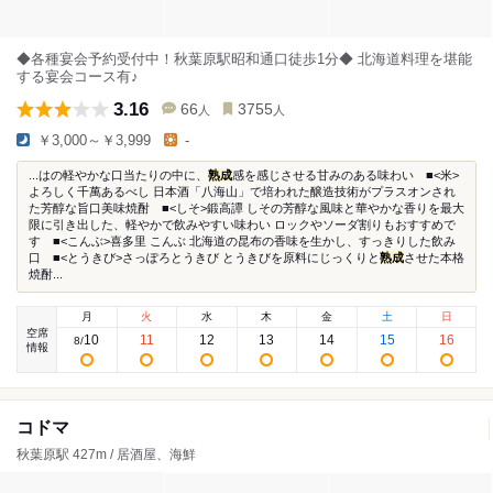
◆各種宴会予約受付中！秋葉原駅昭和通口徒歩1分◆ 北海道料理を堪能
する宴会コース有♪
3.16
66
3755
人
人
￥3,000～￥3,999
-
...はの軽やかな口当たりの中に、
熟成
感を感じさせる甘みのある味わい ■<米>
よろしく千萬あるべし 日本酒「八海山」で培われた醸造技術がプラスオンされ
た芳醇な旨口美味焼酎 ■<しそ>鍛高譚 しその芳醇な風味と華やかな香りを最大
限に引き出した、軽やかで飲みやすい味わい ロックやソーダ割りもおすすめで
す ■<こんぶ>喜多里 こんぶ 北海道の昆布の香味を生かし、すっきりした飲み
口 ■<とうきび>さっぽろとうきび とうきびを原料にじっくりと
熟成
させた本格
焼酎...
月
火
水
木
金
土
日
空席
10
11
12
13
14
15
16
8
/
情報
コドマ
秋葉原駅 427m / 居酒屋、海鮮