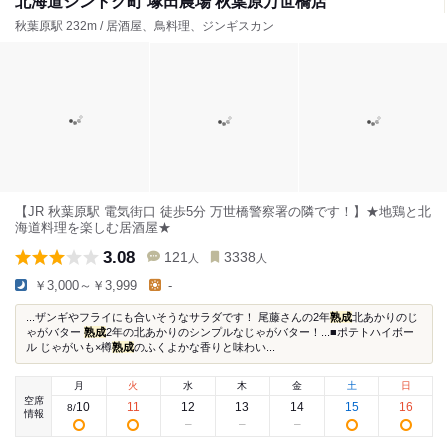
北海道シントク町 塚田農場 秋葉原万世橋店
秋葉原駅 232m / 居酒屋、鳥料理、ジンギスカン
【JR 秋葉原駅 電気街口 徒歩5分 万世橋警察署の隣です！】★地鶏と北
海道料理を楽しむ居酒屋★
3.08
121
3338
人
人
￥3,000～￥3,999
-
...ザンギやフライにも合いそうなサラダです！ 尾藤さんの2年
熟成
北あかりのじ
ゃがバター
熟成
2年の北あかりのシンプルなじゃがバター！...■ポテトハイボー
ル じゃがいも×樽
熟成
のふくよかな香りと味わい...
月
火
水
木
金
土
日
空席
10
11
12
13
14
15
16
8
/
情報