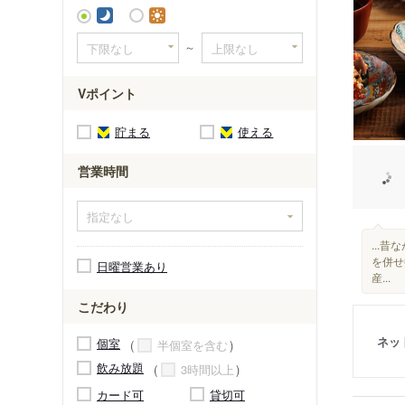
～
Vポイント
貯まる
使える
営業時間
...
を併せ
日曜営業あり
産...
こだわり
ネッ
個室
半個室を含む
飲み放題
3時間以上
カード可
貸切可