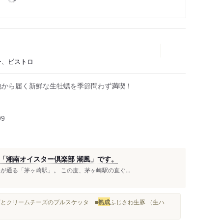
バー、ビストロ
全国各地から届く新鮮な生牡蠣を季節問わず満喫！
99
「湘南オイスター倶楽部 潮風」です。
通る「茅ヶ崎駅」。 この度、茅ヶ崎駅の直ぐ...
チョビとクリームチーズのブルスケッタ ■
熟成
ふじさわ生豚 （生ハ