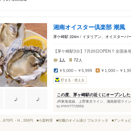
湘南オイスター倶楽部 潮風
茅ケ崎駅 224m / イタリアン、オイスター
【茅ケ崎駅3分】7月20日OPEN !! 
人
人
1
72
￥5,000～￥5,999
￥1,000～￥1,9
貯まる・使える
この度、茅ヶ崎駅の近くにオープンした
JR東海道線、上野東京ライン、湘南新宿ラインが
HYHY777(5553)
by
・1P…670円 ・H…550円 ■小皿料理 ■牡蠣のオイル漬け ブルスケッタ ■アン