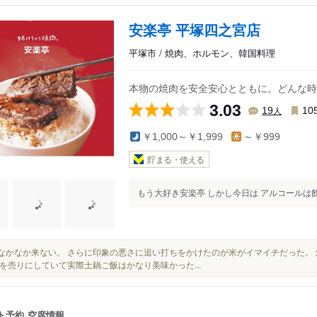
安楽亭 平塚四之宮店
平塚市 / 焼肉、ホルモン、韓国料理
本物の焼肉を安全安心とともに。どんな時
3.03
人
19
10
￥1,000～￥1,999
～￥999
貯まる・使える
もう大好き安楽亭 しかし今日は アルコールは飲まない
肉もなかなか来ない。 さらに印象の悪さに追い打ちをかけたのが米がイマイチだった
を売りにしていて実際土鍋ご飯はかなり美味かった...
ト予約
空席情報