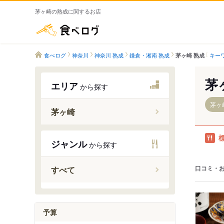
茅ヶ崎の熟成に関するお店
食べログ
食べログ
神奈川
神奈川 熟成
鎌倉・湘南 熟成
キー
茅ヶ崎 熟成
茅
エリア
から探す
茅ヶ
茅ヶ崎
茅ケ崎駅
ジャンル
から探す
北茅ケ崎
香川駅
口コミ・
すべて
寒川駅
宮山駅
倉見駅
予算