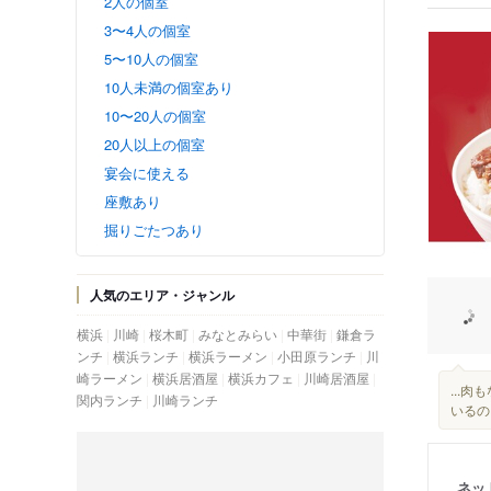
2人の個室
3〜4人の個室
5〜10人の個室
10人未満の個室あり
10〜20人の個室
20人以上の個室
宴会に使える
座敷あり
掘りごたつあり
人気のエリア・ジャンル
横浜
川崎
桜木町
みなとみらい
中華街
鎌倉ラ
ンチ
横浜ランチ
横浜ラーメン
小田原ランチ
川
崎ラーメン
横浜居酒屋
横浜カフェ
川崎居酒屋
...
関内ランチ
川崎ランチ
いるの
ネッ