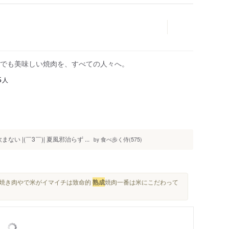
でも美味しい焼肉を、すべての人々へ。
人
5
 |(￣3￣)| 夏風邪治らず ...
食べ歩く侍(575)
by
。 焼き肉やで米がイマイチは致命的
熟成
焼肉一番は米にこだわって