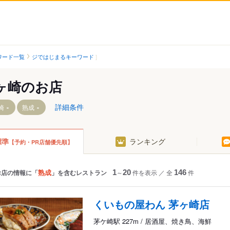
ワード一覧
ジではじまるキーワード
ヶ崎のお店
詳細条件
崎
熟成
標準
ランキング
【予約・PR店舗優先順】
駅
熟成
お店の情報に「
」を含むレストラン
1
～
20
件を表示
／
全
146
件
くいもの屋わん 茅ヶ崎店
茅ケ崎駅 227m / 居酒屋、焼き鳥、海鮮