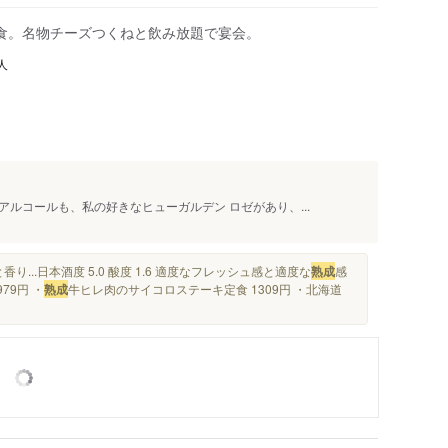
食。名物チーズつくねと飲み放題で宴会。
人
ルコールも、私の好きなヒューガルデン ロゼがあり、...
..日本酒度 5.0 酸度 1.6 適度なフレッシュ感と適度な
熟成
感
79円 ・
熟成
牛ヒレ肉のサイコロステーキ定食 1309円 ・北海道