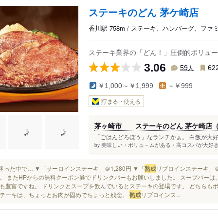
ステーキのどん 茅ケ崎店
香川駅 758m / ステーキ、ハンバーグ、ファ
ステーキ業界の「どん！」圧倒的ボリュー
3.06
人
59
62
￥1,000～￥1,999
～￥999
貯まる・使える
茅ヶ崎市 ステーキのどん 茅ケ崎店（
「ごはんどろぼう」なランチかぁ。 白飯が大好
美味しい・ボリュ－ムがある・高コスパが大好き(2
by
色々迷った中で… ▼「サーロインステーキ」＠1,280円 ▼「
熟成
リブロインステーキ」＠
。 またHPからの無料クーポン券でドリンクバーもお願いしました。 スープバーは
も豊富ですね。 ドリンクとスープを飲んでいるとステーキの登場です。 どちらもボ
テーキは、ちょっとお肉が固めでちょっと残念。
熟成
リブロインス...