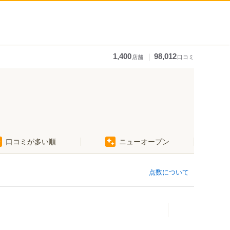
｜
1,400
98,012
店舗
口コミ
口コミが多い順
ニューオープン
点数について