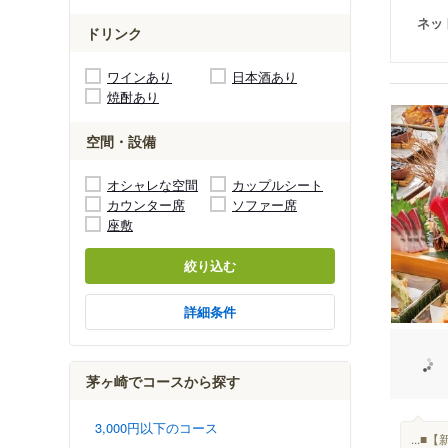
ネッ
ドリンク
ワインあり
日本酒あり
焼酎あり
空間・設備
オシャレな空間
カップルシート
カウンター席
ソファー席
座敷
絞り込む
詳細条件
茅ヶ崎でコースから探す
3,000円以下のコース
...