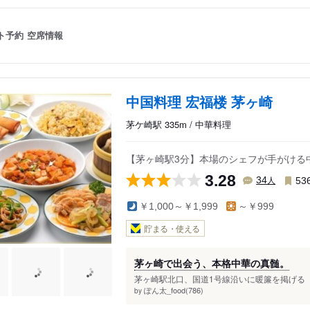
ト予約
空席情報
中国料理 宏福楼 茅ヶ崎
茅ケ崎駅 335m / 中華料理
【茅ヶ崎駅3分】本場のシェフが手がける
3.28
人
34
53
￥1,000～￥1,999
～￥999
貯まる・使える
茅ヶ崎で出会う、本格中華の真髄。
茅ヶ崎駅北口、国道1号線沿いに暖簾を掲げる「
ぽん太_food(786)
by