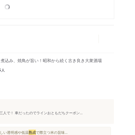
、煮込み、焼鳥が旨い！昭和から続く古き良き大衆酒場
人
6
人で！ 車だったのでラインおともだちクーポン...
梅らしい透明感や低温
熟成
で際立つ米の旨味...