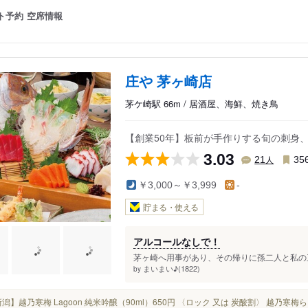
ト予約
空席情報
庄や 茅ヶ崎店
茅ケ崎駅 66m / 居酒屋、海鮮、焼き鳥
【創業50年】板前が手作りする旬の刺身
3.03
人
21
35
￥3,000～￥3,999
-
貯まる・使える
アルコールなしで！
茅ヶ崎へ用事があり、その帰りに孫二人と私の三
まいまい♪(1822)
by
■【新潟】越乃寒梅 Lagoon 純米吟醸（90ml）650円 〈ロック 又は 炭酸割〉 越乃寒