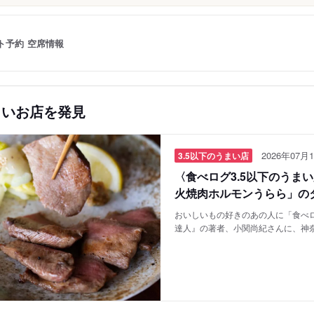
ト予約
空席情報
しいお店を発見
2026年07月1
3.5以下のうまい店
〈食べログ3.5以下のうま
火焼肉ホルモンうらら」の
おいしいもの好きのあの人に「食べロ
達人』の著者、小関尚紀さんに、神