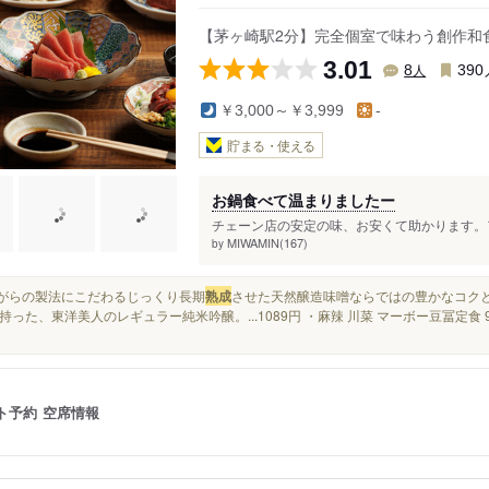
【茅ヶ崎駅2分】完全個室で味わう創作和
3.01
人
8
390
￥3,000～￥3,999
-
貯まる・使える
お鍋食べて温まりましたー
チェーン店の安定の味、お安くて助かります。ア
MIWAMIN(167)
by
昔ながらの製法にこだわるじっくり長期
熟成
させた天然醸造味噌ならではの豊かなコクと香り.
持った、東洋美人のレギュラー純米吟醸。...1089円 ・麻辣 川菜 マーボー豆冨定食 9
ト予約
空席情報