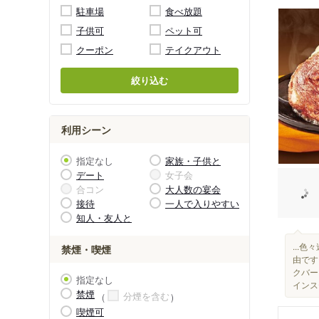
駐車場
食べ放題
子供可
ペット可
クーポン
テイクアウト
絞り込む
利用シーン
指定なし
家族・子供と
デート
女子会
合コン
大人数の宴会
接待
一人で入りやすい
知人・友人と
...
禁煙・喫煙
由です
クバー
指定なし
インス
禁煙
分煙を含む
喫煙可