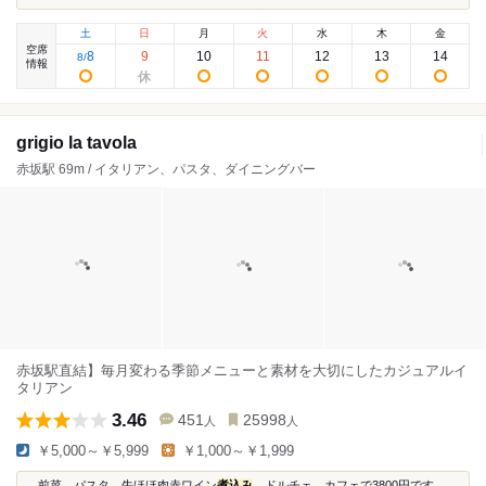
土
日
月
火
水
木
金
空席
8
9
10
11
12
13
14
8
/
情報
grigio la tavola
赤坂駅 69m / イタリアン、パスタ、ダイニングバー
赤坂駅直結】毎月変わる季節メニューと素材を大切にしたカジュアルイ
タリアン
3.46
451
25998
人
人
￥5,000～￥5,999
￥1,000～￥1,999
...前菜、パスタ、牛ほほ肉赤ワイン
煮込み
、ドルチェ、カフェで3800円です。