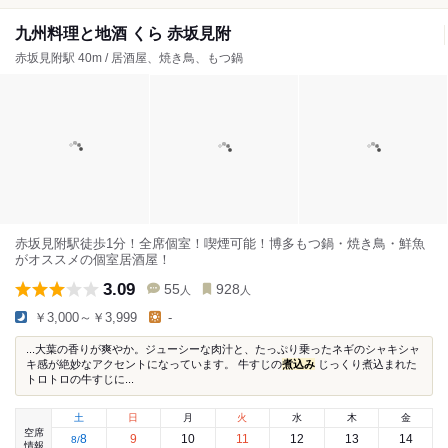
九州料理と地酒 くら 赤坂見附
赤坂見附駅 40m / 居酒屋、焼き鳥、もつ鍋
赤坂見附駅徒歩1分！全席個室！喫煙可能！博多もつ鍋・焼き鳥・鮮魚
がオススメの個室居酒屋！
3.09
55
928
人
人
￥3,000～￥3,999
-
...大葉の香りが爽やか。ジューシーな肉汁と、たっぷり乗ったネギのシャキシャ
キ感が絶妙なアクセントになっています。 牛すじの
煮込み
じっくり煮込まれた
トロトロの牛すじに...
土
日
月
火
水
木
金
空席
8
9
10
11
12
13
14
8
/
情報