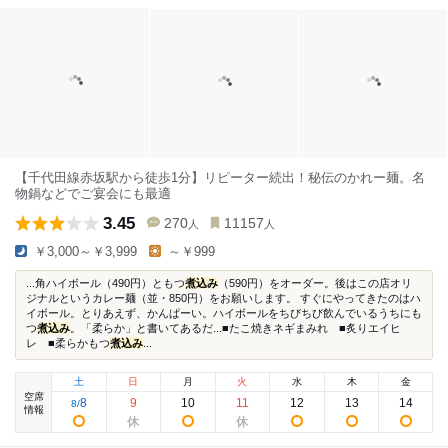
【千代田線赤坂駅から徒歩1分】リピーター続出！秘伝のかれー麺。名
物鍋などでご宴会にも最適
3.45
270
11157
人
人
￥3,000～￥3,999
～￥999
...角ハイボール（490円）ともつ
煮込み
（590円）をオーダー。後はこの店オリ
ジナルというカレー麺（並・850円）をお願いします。 すぐにやってきたのはハ
イボール。とりあえず、かんぱーい。ハイボールをちびちび飲んでいるうちにも
つ
煮込み
。「柔らか」と書いてあるだ...■たこ焼きネギまみれ ■炙りエイヒ
レ ■柔らかもつ
煮込み
...
土
日
月
火
水
木
金
空席
8
9
10
11
12
13
14
8
/
情報