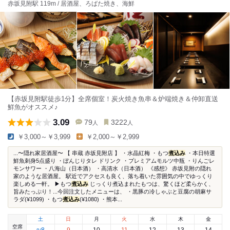
赤坂見附駅 119m / 居酒屋、ろばた焼き、海鮮
【赤坂見附駅徒歩1分】全席個室！炭火焼き魚串＆炉端焼き＆仲卸直送
鮮魚がオススメ♪
3.09
79
3222
人
人
￥3,000～￥3,999
￥2,000～￥2,999
...〜隠れ家居酒屋〜 【 串蔵 赤坂見附店 】 ・水晶紅梅 ・もつ
煮込み
・本日特選
鮮魚刺身5点盛り ・ぼんじりタレ ドリンク ・プレミアムモルツ中瓶 ・りんごレ
モンサワー ・八海山（日本酒） ・高清水（日本酒） 《感想》 赤坂見附の隠れ
家のような居酒屋。 駅近でアクセスも良く、落ち着いた雰囲気の中でゆっくり
楽しめる一軒。 ▶もつ
煮込み
じっくり煮込まれたもつは、驚くほど柔らかく、
旨みたっぷり！...今回注文したメニューは、 ・黒豚の冷しゃぶと豆腐の胡麻サ
ラダ(¥1099) ・もつ
煮込み
(¥1080) ・熊本...
土
日
月
火
水
木
金
空席