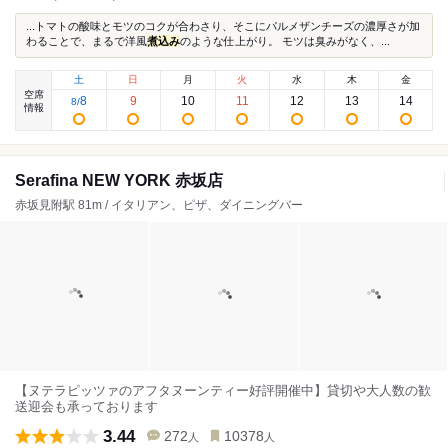
...トマトの酸味とモツのコクが合わさり、そこにパルメザンチーズの濃厚さが加
わることで、まるで洋風
煮込み
のような仕上がり。 モツは臭みがなく、...
土
日
月
火
水
木
金
空席
8
9
10
11
12
13
14
8
/
情報
Serafina NEW YORK 赤坂店
赤坂見附駅 81m / イタリアン、ピザ、ダイニングバー
【ヌテラピッツァのアフタヌーンティー好評開催中】貸切や大人数の歓
送迎会も承っております
3.44
272
10378
人
人