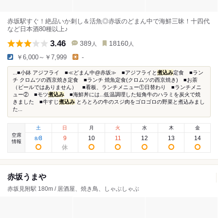
赤坂駅すぐ！絶品いか刺し＆活魚◎赤坂のどまん中で海鮮三昧！十四代
など日本酒80種以上♪
3.46
389
18160
人
人
￥6,000～￥7,999
-
...■小鉢 アジフライ ■≪どまん中@赤坂≫ ■アジフライと
煮込み
定食 ■ラン
チ クロムツの西京焼き定食 ■ランチ 焼魚定食(クロムツの西京焼き) ■お茶
（ビールではありません） ■看板、ランチメニュー①日替わり ■ランチメニ
ュー② ■モツ
煮込み
■海鮮丼には...低温調理した短角牛のハラミを炭火で焼
きました ■牛すじ
煮込み
とろとろの牛のスジ肉をゴロゴロの野菜と煮込みまし
た...
土
日
月
火
水
木
金
空席
8
9
10
11
12
13
14
8
/
情報
赤坂うまや
赤坂見附駅 180m / 居酒屋、焼き鳥、しゃぶしゃぶ