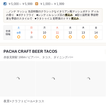
￥5,000～￥5,999
￥1,000～￥1,999
...ノンナ マッシュ 当店特製のクラシックなイタリアン風マッシュポテト ディル
の香り ■ポテトフライ ■レンティル レンズ豆の
煮込み
■彩り温野菜 季節野
菜を季節のスタイルで ■ラタトゥイユ 彩野菜のトマト
煮込み
...
土
日
月
火
水
木
金
空席
8
9
10
11
12
13
14
8
/
情報
PACHA CRAFT BEER TACOS
赤坂見附駅 166m / ビアバー、タコス、ダイニングバー
夜景×クラフトビール×タコス