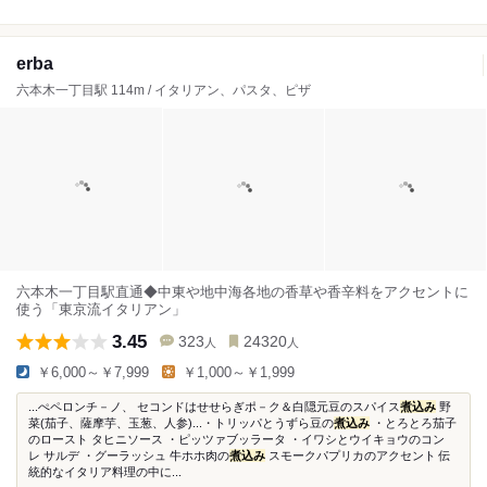
erba
六本木一丁目駅 114m / イタリアン、パスタ、ピザ
六本木一丁目駅直通◆中東や地中海各地の香草や香辛料をアクセントに
使う「東京流イタリアン」
3.45
323
24320
人
人
￥6,000～￥7,999
￥1,000～￥1,999
...ぺペロンチ－ノ、 セコンドはせせらぎポ－ク＆白隠元豆のスパイス
煮込み
野
菜(茄子、薩摩芋、玉葱、人参)...・トリッパとうずら豆の
煮込み
・とろとろ茄子
のロースト タヒニソース ・ピッツァブッラータ ・イワシとウイキョウのコン
レ サルデ ・グーラッシュ 牛ホホ肉の
煮込み
スモークパプリカのアクセント 伝
統的なイタリア料理の中に...