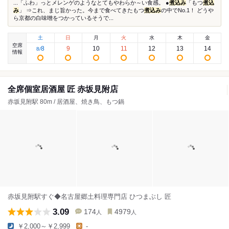
...「ふわ」っとメレンゲのようなとてもやわらか～い食感。 ●
煮込み
「もつ
煮込
み
」 ⇒これ、まじ旨かった。今まで食べてきたもつ
煮込み
の中でNo.1！ どうや
ら京都の白味噌をつかっているそうで...
土
日
月
火
水
木
金
空席
8
9
10
11
12
13
14
8
/
情報
全席個室居酒屋 匠 赤坂見附店
赤坂見附駅 80m / 居酒屋、焼き鳥、もつ鍋
赤坂見附駅すぐ◆名古屋郷土料理専門店 ひつまぶし 匠
3.09
174
4979
人
人
￥2,000～￥2,999
-