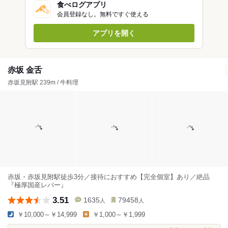
食べログアプリ
会員登録なし。無料ですぐ使える
アプリを開く
赤坂 金舌
赤坂見附駅 239m / 牛料理
赤坂・赤坂見附駅徒歩3分／接待におすすめ【完全個室】あり／絶品
『極厚国産レバー』
3.51
1635
79458
人
人
￥10,000～￥14,999
￥1,000～￥1,999