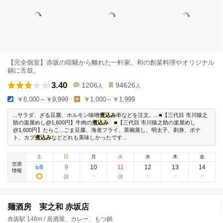
【完全個室】赤坂の喧騒から離れた一軒家。和の創菜料理やオリジナル
鍋に舌鼓。
3.40
1206
94626
人
人
￥8,000～￥9,999
￥1,000～￥1,999
...サラダ、ざる豆腐、ホルモン味噌
煮込み
串などを注文。...■【三代目 市川猿之
助の楽屋めし@1,600円】牛肉の
煮込み
■【三代目 市川猿之助の楽屋めし
@1,600円】たらこ...ごま豆腐、海老フライ、茶碗蒸し、明太子、刺身、ポテ
ト、カブ
煮込み
などどれも美味しかったです...
土
日
月
火
水
木
金
空席
8
9
10
11
12
13
14
8
/
情報
麺酒房 実之和 赤坂店
赤坂駅 146m / 居酒屋、カレー、もつ鍋