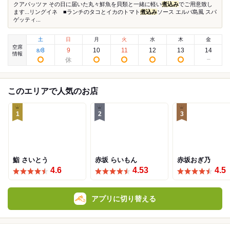
クアパッツァ その日に届いた丸々鮮魚を貝類と一緒に軽い
煮込み
でご用意致し
ます...リングイネ ■ランチのタコとイカのトマト
煮込み
ソース エルバ島風 スパ
ゲッティ...
土
日
月
火
水
木
金
空席
8
9
10
11
12
13
14
8
/
情報
このエリアで人気のお店
1
2
3
鮨 さいとう
赤坂 らいもん
赤坂おぎ乃
4.6
4.53
4.5
アプリに切り替える