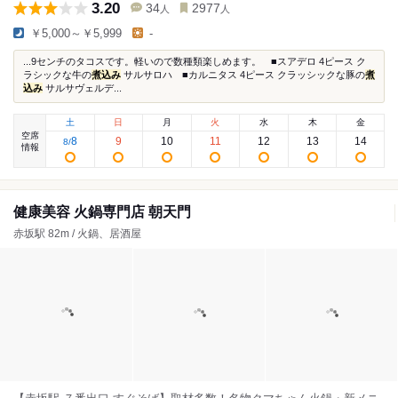
3.20
34
2977
人
人
￥5,000～￥5,999
-
...9センチのタコスです。軽いので数種類楽しめます。 ■スアデロ 4ピース ク
ラシックな牛の
煮込み
サルサロハ ■カルニタス 4ピース クラッシックな豚の
煮
込み
サルサヴェルデ...
土
日
月
火
水
木
金
空席
8
9
10
11
12
13
14
8
/
情報
健康美容 火鍋専門店 朝天門
赤坂駅 82m / 火鍋、居酒屋