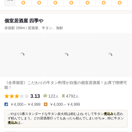
個室居酒屋 四季や
赤坂駅 268m / 居酒屋、牛タン、海鮮
《全席個室》こだわりの牛タン料理が自慢の個室居酒屋！お席で喫煙可
能！
3.13
122
4792
人
人
￥4,000～￥4,999
￥4,000～￥4,999
...やはり1番スタンダードな牛タン炭火焼は頼むよね そして牛タン
煮込み
も思わ
ず頼んでしまう。どの居酒屋行ってもあったら頼んでしまいがちｗ...特に牛タン
煮込み
は...