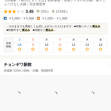
【赤坂駅 ７番出口 すぐそば】取材多数！名物クマちゃん火鍋・新メニ
ュー汁なし火鍋｜完全個室有
3.45
333
12349
人
人
￥5,000～￥5,999
￥1,000～￥1,999
...そのままでも美味しくお召し上がりいただけます◎ ■特製ハチノス
煮込み
■特製牛すじ
煮込み
■特製モツ
煮込み
...
土
日
月
火
水
木
金
空席
8
9
10
11
12
13
14
8
/
情報
チョンギワ新館
赤坂駅 220m / 焼肉、冷麺、韓国料理