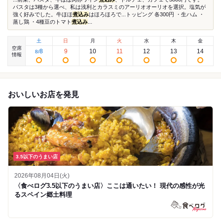
パスタは3種から選べ、私は浅利とカラスミのアーリオオーリオを選択。塩気が
強く好みでした。牛ほほ
煮込み
はほろほろで...トッピング 各300円 ・生ハム ・
蒸し鶏 ・4種豆のトマト
煮込み
...
土
日
月
火
水
木
金
空席
8
9
10
11
12
13
14
8
/
情報
おいしいお店を発見
3.5以下のうまい店
2026年08月04日(火)
〈食べログ3.5以下のうまい店〉ここは通いたい！ 現代の感性が光
るスペイン郷土料理