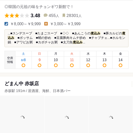
◎韓国の元祖の味をチョンギワ新館で！
3.48
455
28301
人
人
￥8,000～￥9,999
￥3,000～￥3,999
...■スンデスープ ■たまごスープ ■◇◇ ■あんこうの
煮込み
■豚カルビの
煮
込み
■ボッサム ■蛸の炒め ■豆腐豚肉キムチ炒め ■チャプチェ...■ホルモン
鍋 ■アワビお粥 ■カボチャお粥 ■太刀魚
煮込み
...
土
日
月
火
水
木
金
空席
8
9
10
11
12
13
14
8
/
情報
どまん中 赤坂店
赤坂駅 191m / 居酒屋、海鮮、日本酒バー