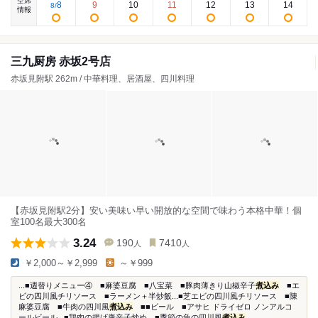
空席
8
9
10
11
12
13
14
8
/
情報
三九厨房 赤坂2号店
赤坂見附駅 262m / 中華料理、居酒屋、四川料理
【赤坂見附駅2分】安い美味い早い開放的な空間で味わう本格中華！個
室100名最大300名
3.24
190
7410
人
人
￥2,000～￥2,999
～￥999
...■週替りメニュー④ ■麻婆豆腐 ■八宝菜 ■豚肉薄きり山椒辛子
煮込み
■エ
ビの四川風チリソース ■ラーメン＋半炒飯...■芝エビの四川風チリソース ■陳
麻婆豆腐 ■牛肉の四川風
煮込み
■■ビール ■アサヒ ドライゼロ ノンアルコ
ールビール...■鶏肉の揚げ唐辛子炒め ■季節の魚の四川風
煮込み
...