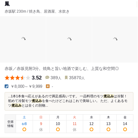
鳳
赤坂駅 230m / 焼き鳥、居酒屋、水炊き
赤坂／赤坂見附3分。焼鳥と旨い地酒で楽しむ、上質な和空間◎
3.52
389
35870
人
人
￥8,000～￥9,999
-
...1本1本食べ応えがあるので満足感高いです。 一品料理のモツ
煮込み
は冷製！
初めて冷製モツ
煮込み
を食べたけどこれはこれで美味しい。 ただ、よくあるモ
ツ
煮込み
とは全くの別物...
土
日
月
火
水
木
金
空席
8
9
10
11
12
13
14
8
/
情報