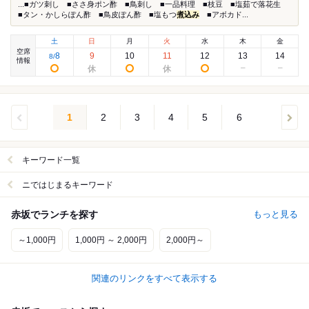
...■ガツ刺し ■ささ身ポン酢 ■鳥刺し ■一品料理 ■枝豆 ■塩茹で落花生
■タン・かしらぽん酢 ■鳥皮ぽん酢 ■塩もつ
煮込み
■アボカド...
土
日
月
火
水
木
金
空席
8
9
10
11
12
13
14
8
/
情報
1
2
3
4
5
6
キーワード一覧
ニではじまるキーワード
赤坂でランチを探す
もっと見る
～1,000円
1,000円 ～ 2,000円
2,000円～
関連のリンクをすべて表示する