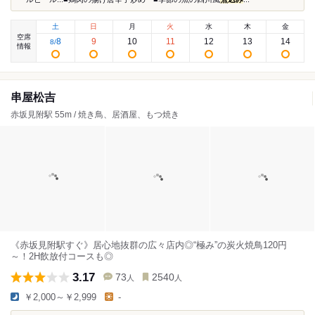
土
日
月
火
水
木
金
空席
8
9
10
11
12
13
14
8
/
情報
串屋松吉
赤坂見附駅 55m / 焼き鳥、居酒屋、もつ焼き
《赤坂見附駅すぐ》居心地抜群の広々店内◎“極み”の炭火焼鳥120円
～！2H飲放付コースも◎
3.17
73
2540
人
人
￥2,000～￥2,999
-