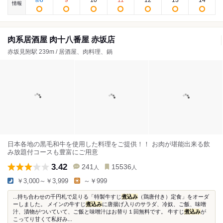
8
9
10
11
12
13
14
8
/
情報
肉系居酒屋 肉十八番屋 赤坂店
赤坂見附駅 239m / 居酒屋、肉料理、鍋
日本各地の黒毛和牛を使用した料理をご提供！！ お肉が堪能出来る飲
み放題付コースも豊富にご用意
3.42
241
15536
人
人
￥3,000～￥3,999
～￥999
...持ち合わせの千円札で足りる「特製牛すじ
煮込み
（鶏唐付き）定食」をオーダ
ーしました。 メインの牛すじ
煮込み
に唐揚げ入りのサラダ、冷奴、ご飯、味噌
汁、漬物がついていて、ご飯と味噌汁はお替り１回無料です。 牛すじ
煮込み
が
こってり甘くて私好み...