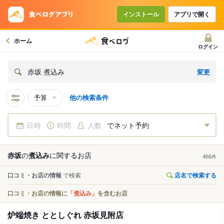
インストール
アプリで開く
ホーム
ログイン
変更
赤坂 煮込み
予算
他の検索条件
日時
時間
人数
でネット予約
赤坂
の
煮込み
に関する
お店
466
件
口コミ・お店の情報
で検索
店名で検索する
口コミ・お店の情報に
「煮込み」
を含むお店
炉端焼き ととしぐれ 赤坂見附店