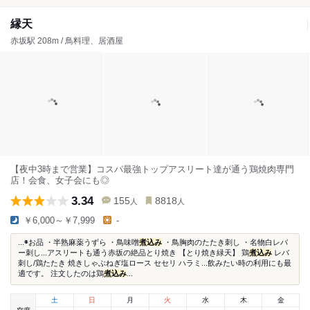
縁天
赤坂駅 208m / 鳥料理、居酒屋
【夜中3時まで営業】コスパ最強トップアスリート達が通う鶏焼肉専門
店！会食、女子会にも◎
3.34
155
8818
人
人
￥6,000～￥7,999
-
...◉お品 ・半熟麻薬うずら ・鳥味噌
煮込み
・鳥胸肉のたたき刺し ・名物白レバ
ー刺し...アスリートも通う赤坂の絶品とり焼き 【とり焼き緑天】 鶏
煮込み
レバ
刺し/鶏たたき 焼きしゃぶねぎ塩ロース セセリ ハラミ...飲みたい時の利用にも最
適です。 注文したのは鶏
煮込み
...
土
日
月
火
水
木
金