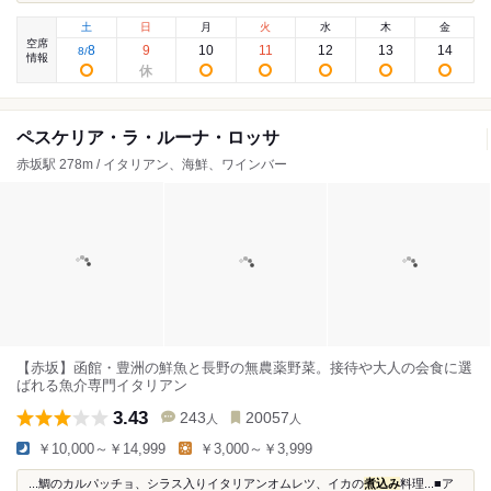
土
日
月
火
水
木
金
空席
8
9
10
11
12
13
14
8
/
情報
ペスケリア・ラ・ルーナ・ロッサ
赤坂駅 278m / イタリアン、海鮮、ワインバー
【赤坂】函館・豊洲の鮮魚と長野の無農薬野菜。接待や大人の会食に選
ばれる魚介専門イタリアン
3.43
243
20057
人
人
￥10,000～￥14,999
￥3,000～￥3,999
...鯛のカルパッチョ、シラス入りイタリアンオムレツ、イカの
煮込み
料理...■ア