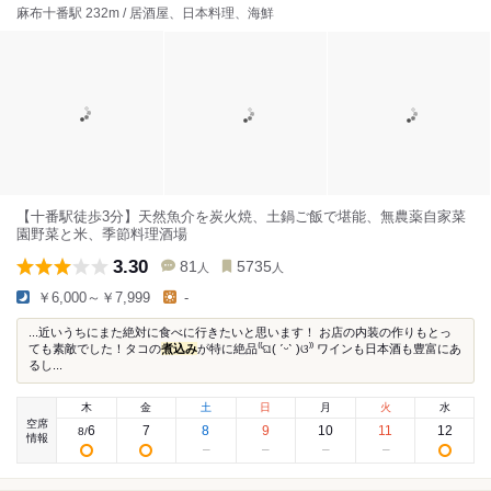
麻布十番駅 232m / 居酒屋、日本料理、海鮮
【十番駅徒歩3分】天然魚介を炭火焼、土鍋ご飯で堪能、無農薬自家菜
園野菜と米、季節料理酒場
3.30
81
5735
人
人
￥6,000～￥7,999
-
...近いうちにまた絶対に食べに行きたいと思います！ お店の内装の作りもとっ
ても素敵でした！タコの
煮込み
が特に絶品⁽⁠⁽⁠ଘ⁠(⁠ ⁠ˊ⁠ᵕ⁠ˋ⁠ ⁠)⁠ଓ⁠⁾⁠⁾ ワインも日本酒も豊富にあ
るし...
木
金
土
日
月
火
水
空席
6
7
8
9
10
11
12
8
/
情報