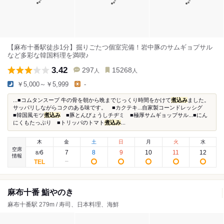
【麻布十番駅徒歩1分】掘りごたつ個室完備！岩中豚のサムギョプサル
など多彩な韓国料理を満喫♪
3.42
297
15268
人
人
￥5,000～￥5,999
-
...■コムタンスープ 牛の骨を朝から晩までじっくり時間をかけて
煮込み
ました。
サッパリしながらコクのある味です。 ■カクテキ...自家製コーンドレッシグ
■韓国風モツ
煮込み
■豚とんびょうしチヂミ ■極厚サムギョップサル...■にん
にくもたっぷり ■トリッパのトマト
煮込み
...
木
金
土
日
月
火
水
空席
6
7
8
9
10
11
12
8
/
情報
麻布十番 鮨やのき
麻布十番駅 279m / 寿司、日本料理、海鮮