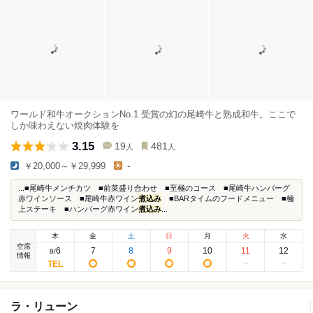
ワールド和牛オークションNo.1 受賞の幻の尾崎牛と熟成和牛。ここで
しか味わえない焼肉体験を
3.15
19
481
人
人
￥20,000～￥29,999
-
...■尾崎牛メンチカツ ■前菜盛り合わせ ■至極のコース ■尾崎牛ハンバーグ
赤ワインソース ■尾崎牛赤ワイン
煮込み
■BARタイムのフードメニュー ■極
上ステーキ ■ハンバーグ赤ワイン
煮込み
...
木
金
土
日
月
火
水
空席
6
7
8
9
10
11
12
8
/
情報
ラ・リューン