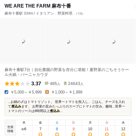
WE ARE THE FARM 麻布十番
麻布十番駅 334m / イタリアン、野菜料理、バル
麻布十番駅7分｜自社農園の野菜を存分に堪能！夏野菜のごちそうケー
ル火鍋・バーニャカウダ
3.37
485
24643
人
人
￥5,000～￥5,999
￥1,000～￥1,999
...お鍋の〆はトマトリゾット。 世界一トマトを投入し、ごはん、チーズを入れ
て
煮込み
ます。 お野菜の旨みたっぷりのスープにトマトの甘み、酸味...世界一
トマトのソースは8時間以上
煮込み
...
木
金
土
日
月
火
水
空席
6
7
8
9
10
11
12
8
/
情報