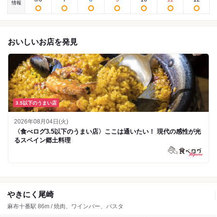
情報
おいしいお店を発見
3.5以下のうまい店
2026年08月04日(火)
〈食べログ3.5以下のうまい店〉ここは通いたい！ 現代の感性が光
るスペイン郷土料理
やきにく尾崎
麻布十番駅 86m / 焼肉、ワインバー、パスタ