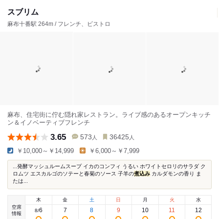
スブリム
麻布十番駅 264m / フレンチ、ビストロ
麻布、住宅街に佇む隠れ家レストラン。ライブ感のあるオープンキッチ
ン＆イノベーティブフレンチ
3.65
573
36425
人
人
￥10,000～￥14,999
￥6,000～￥7,999
...発酵マッシュルームスープ イカのコンフィ うるい ホワイトセロリのサラダ ク
ロムツ エスカルゴのソテーと春菊のソース 子羊の
煮込み
カルダモンの香り ま
たは...
木
金
土
日
月
火
水
空席
6
7
8
9
10
11
12
8
/
情報