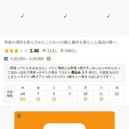
和食の感性を取り入れたこだわりの鮨と趣向を凝らした逸品の数々。
3.46
113
3460
人
人
￥20,000～￥29,999
-
...間違ってたらすみません） ⭐︎ウニ 鴨肉とお野菜 ⭐︎煮穴子←めっちゃやわらかく
てほわっほわで美味 ⭐︎ネギトロ巻き フカヒレ
煮込み
玉子 赤だし ※追加 おかひ
じきとハマグリ ⭐︎酢〆アジ ⭐︎白イカ ⭐︎ウニ ⭐︎梅キュー巻き ⭐︎はにきりです！...
木
金
土
日
月
火
水
空席
6
7
8
9
10
11
12
8
/
情報