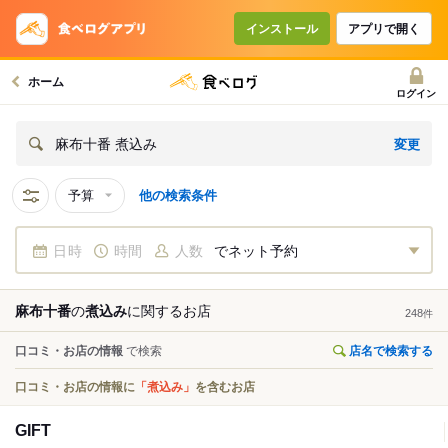
インストール
アプリで開く
ホーム
ログイン
変更
麻布十番 煮込み
予算
他の検索条件
日時
時間
人数
でネット予約
麻布十番
の
煮込み
に関する
お店
248
件
口コミ・お店の情報
で検索
店名で検索する
口コミ・お店の情報に
「煮込み」
を含むお店
GIFT