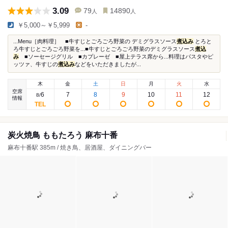
3.09
79
14890
人
人
￥5,000～￥5,999
-
...Menu［肉料理］ ■牛すじとごろごろ野菜の デミグラスソース
煮込み
とろと
ろ牛すじとごろごろ野菜を...■牛すじとごろごろ野菜のデミグラスソース
煮込
み
■ソーセージグリル ■カプレーゼ ■屋上テラス席から...料理はパスタやピ
ッツァ、牛すじの
煮込み
などをいただきましたが...
木
金
土
日
月
火
水
空席
6
7
8
9
10
11
12
8
/
情報
炭火焼鳥 ももたろう 麻布十番
麻布十番駅 385m / 焼き鳥、居酒屋、ダイニングバー