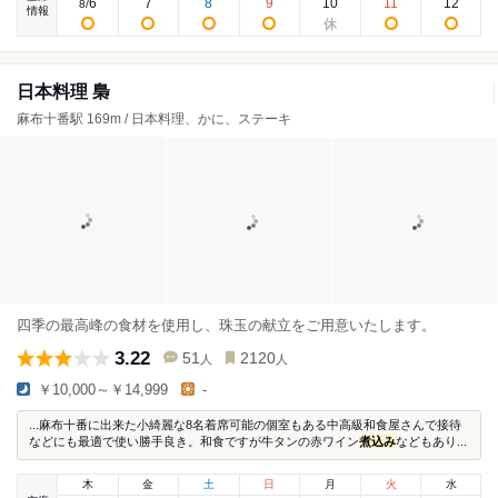
6
7
8
9
10
11
12
8
/
情報
日本料理 梟
麻布十番駅 169m / 日本料理、かに、ステーキ
四季の最高峰の食材を使用し、珠玉の献立をご用意いたします。
3.22
51
2120
人
人
￥10,000～￥14,999
-
...麻布十番に出来た小綺麗な8名着席可能の個室もある中高級和食屋さんで接待
などにも最適で使い勝手良き。和食ですが牛タンの赤ワイン
煮込み
などもあり...
木
金
土
日
月
火
水