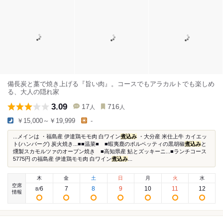
備長炭と藁で焼き上げる『旨い肉』。コースでもアラカルトでも楽しめ
る、大人の隠れ家
3.09
17
716
人
人
￥15,000～￥19,999
-
...メインは ・福島産 伊達鶏モモ肉 白ワイン
煮込み
・大分産 米仕上牛 カイエッ
ト(ハンバーグ) 炭火焼き...■■温菜■ ■蝦夷鹿のポルペッティの黒胡椒
煮込み
と
燻製スカモルツァのオーブン焼き ■高知県産 鮎とズッキーニ...■ランチコース
5775円 の福島産 伊達鶏モモ肉 白ワイン
煮込み
...
木
金
土
日
月
火
水
空席
6
7
8
9
10
11
12
8
/
情報