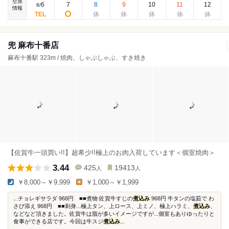
空席
6
7
8
9
10
11
12
8
/
情報
兜 麻布十番店
麻布十番駅 323m / 焼肉、しゃぶしゃぶ、すき焼き
【佐賀牛一頭買い!!】超希少!!極上のお肉入荷しています＜個室焼肉＞
3.44
425
19413
人
人
￥8,000～￥9,999
￥1,000～￥1,999
...チョレギサラダ 968円 ■■煮物 佐賀牛すじの
煮込み
968円 牛タンの塩茹で わ
さび添え 968円 ■■刺身...極上タン、上ロース、上ミノ、極上ハラミ、
煮込み
、
などなど頂きました。佐賀牛は脂が多いイメージですが...個室もありゆったりと
食事ができる店です。今回は牛スジ
煮込み
...