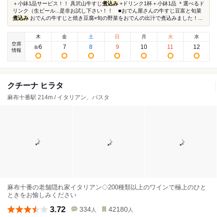
＋小鉢1品サービス！！ 具沢山牛すじ
煮込み
+ドリンク1杯＋小鉢1品 ＊選べるド
リンク（生ビール...是非お試し下さい！！ ■おでん屋さんの牛すじ豆富と旬菜
煮込み
おでんの牛すじと焼き豆腐×旬の野菜をおでんの出汁で煮込みました！...
木
金
土
日
月
火
水
空席
6
7
8
9
10
11
12
8
/
情報
クチーナ ヒラタ
麻布十番駅 214m / イタリアン、パスタ
麻布十番の老舗隠れ家イタリアン◇200種類以上のワインで極上のひと
ときをお愉しみください
3.72
334
42180
人
人