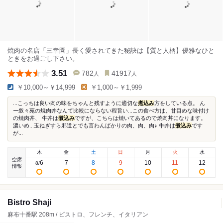
焼肉の名店「三幸園」長く愛されてきた秘訣は【質と人柄】優雅なひと
ときをお過ごし下さい。
3.51
782
41917
人
人
￥10,000～￥14,999
￥1,000～￥1,999
...こっちは良い肉の味をちゃんと残すように適切な
煮込み
方をしている点。 ん
ー叙々苑の焼肉丼なんて比較にならない程旨い...この食べ方は、甘目めな味付け
の焼肉丼、 牛丼は
煮込み
ですが、こちらは焼いてあるので焼肉丼になります。
濃いめ...玉ねぎすら邪道とでも言わんばかりの肉、肉、肉♪ 牛丼は
煮込み
です
が...
木
金
土
日
月
火
水
空席
6
7
8
9
10
11
12
8
/
情報
Bistro Shaji
麻布十番駅 208m / ビストロ、フレンチ、イタリアン