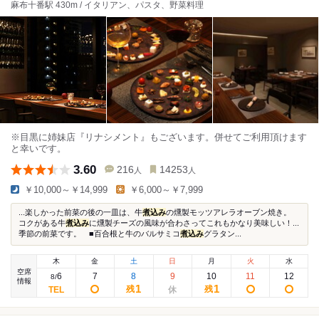
麻布十番駅 430m / イタリアン、パスタ、野菜料理
※目黒に姉妹店『リナシメント』もございます。併せてご利用頂けます
と幸いです。
3.60
216
14253
人
人
￥10,000～￥14,999
￥6,000～￥7,999
...楽しかった前菜の後の一皿は、牛
煮込み
の燻製モッツアレラオーブン焼き。
コクがある牛
煮込み
に燻製チーズの風味が合わさってこれもかなり美味しい！...
季節の前菜です。 ■百合根と牛のバルサミコ
煮込み
グラタン...
木
金
土
日
月
火
水
空席
6
7
8
9
10
11
12
8
/
情報
1
1
残
残