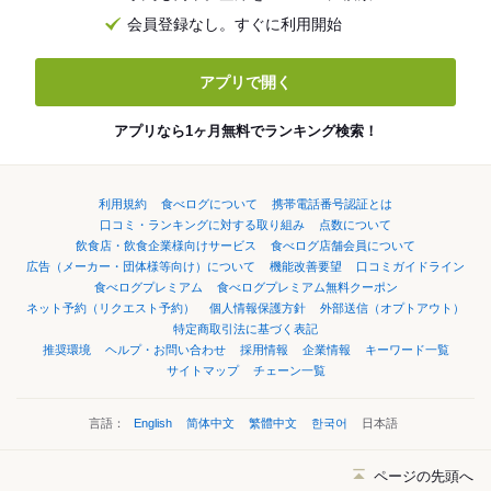
会員登録なし。すぐに利用開始
アプリで開く
アプリなら1ヶ月無料でランキング検索！
利用規約
食べログについて
携帯電話番号認証とは
口コミ・ランキングに対する取り組み
点数について
飲食店・飲食企業様向けサービス
食べログ店舗会員について
広告（メーカー・団体様等向け）について
機能改善要望
口コミガイドライン
食べログプレミアム
食べログプレミアム無料クーポン
ネット予約（リクエスト予約）
個人情報保護方針
外部送信（オプトアウト）
特定商取引法に基づく表記
推奨環境
ヘルプ・お問い合わせ
採用情報
企業情報
キーワード一覧
サイトマップ
チェーン一覧
言語：
English
简体中文
繁體中文
한국어
日本語
ページの先頭へ