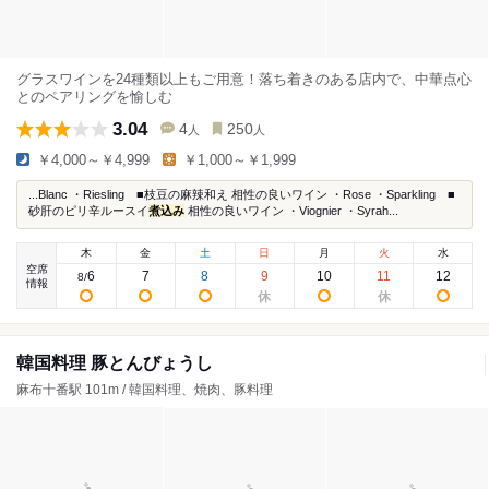
グラスワインを24種類以上もご用意！落ち着きのある店内で、中華点心
とのペアリングを愉しむ
3.04
4
250
人
人
￥4,000～￥4,999
￥1,000～￥1,999
...Blanc ・Riesling ■枝豆の麻辣和え 相性の良いワイン ・Rose ・Sparkling ■
砂肝のピリ辛ルースイ
煮込み
相性の良いワイン ・Viognier ・Syrah...
木
金
土
日
月
火
水
空席
6
7
8
9
10
11
12
8
/
情報
韓国料理 豚とんびょうし
麻布十番駅 101m / 韓国料理、焼肉、豚料理