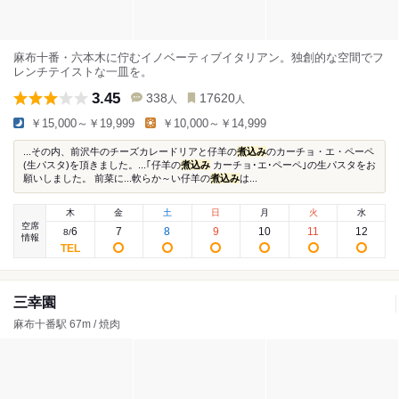
麻布十番・六本木に佇むイノベーティブイタリアン。独創的な空間でフ
レンチテイストな一皿を。
3.45
338
17620
人
人
￥15,000～￥19,999
￥10,000～￥14,999
...その内、前沢牛のチーズカレードリアと仔羊の
煮込み
のカーチョ・エ・ペーペ
(生パスタ)を頂きました。...｢仔羊の
煮込み
カーチョ･エ･ペーペ｣の生パスタをお
願いしました。 前菜に...軟らか～い仔羊の
煮込み
は...
木
金
土
日
月
火
水
空席
6
7
8
9
10
11
12
8
/
情報
三幸園
麻布十番駅 67m / 焼肉