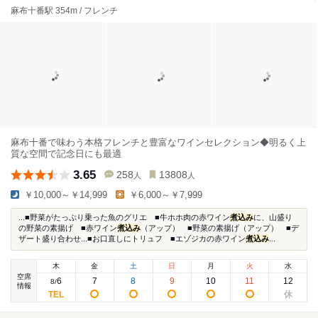
麻布十番駅 354m / フレンチ
麻布十番で味わう本格フレンチと豊富なワインセレクション◆明るく上
質な空間で記念日にも最適
3.65
258
13808
人
人
￥10,000～￥14,999
￥6,000～￥7,999
...■野菜がたっぷり乗った魚のグリエ ■牛ホホ肉の赤ワイン
煮込み
に、山盛り
の野菜の素揚げ ■赤ワイン
煮込み
（アップ） ■野菜の素揚げ（アップ） ■デ
ザート盛り合わせ...■お口直しにトリュフ ■エゾジカの赤ワイン
煮込み
...
木
金
土
日
月
火
水
空席
6
7
8
9
10
11
12
8
/
情報