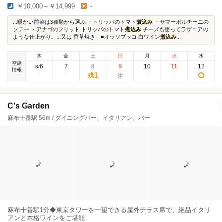
￥10,000～￥14,999
-
...暖かい前菜は3種類から選ぶ ・トリッパのトマト
煮込み
・サマーポルチーニの
ソテー ・アナゴのフリット トリッパのトマト
煮込み
チーズも使ってラザニアの
ような仕上がり。...又は 香草焼き ■オッソブッコ 白ワイン
煮込み
...
木
金
土
日
月
火
水
空席
6
7
8
9
10
11
12
8
/
情報
1
残
C's Garden
麻布十番駅 56m / ダイニングバー、イタリアン、バー
麻布十番駅1分◆東京タワーを一望できる屋外テラス席で、絶品イタリ
アンと本格ワインをご堪能