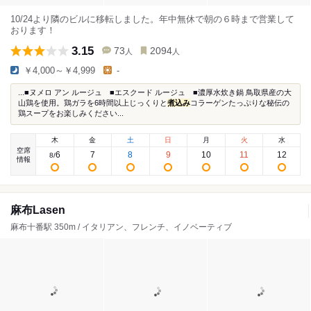
10/24より隣のビルに移転しました。年中無休で朝の６時まで営業して
おります！
3.15
73
2094
人
人
￥4,000～￥4,999
-
...■ヌメロ アン ルージュ ■エスクード ルージュ ■濃厚水炊き鍋 鳥取県産の大
山鶏を使用。鶏ガラを6時間以上じっくりと
煮込み
コラーゲンたっぷりな秘伝の
鶏スープをお楽しみください...
木
金
土
日
月
火
水
空席
6
7
8
9
10
11
12
8
/
情報
麻布Lasen
麻布十番駅 350m / イタリアン、フレンチ、イノベーティブ