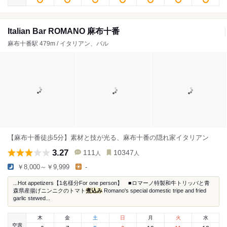
Italian Bar ROMANO 麻布十番
麻布十番駅 479m / イタリアン、バル
【麻布十番徒歩5分】素材と技が光る、麻布十番の隠れ家イタリアン
3.27
111
10347
人
人
￥8,000～￥9,999
-
...Hot appetizers【1名様分For one person】 ■ロマーノ特製和牛トリッパと青
森県産揚げニンニクのトマト
煮込み
Romano's special domestic tripe and fried
garlic stewed...
木
金
土
日
月
火
水
空席