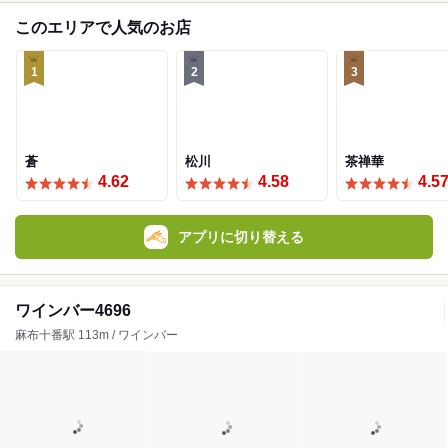
このエリアで人気のお店
1
2
3
蒼
松川
茶禅華
4.62
4.58
4.5
アプリに切り替える
ワインバー4696
麻布十番駅 113m / ワインバー