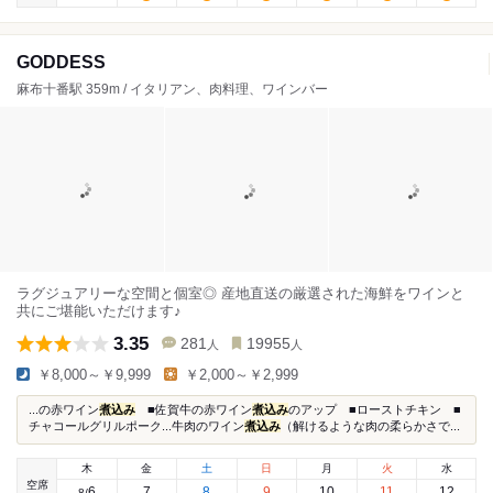
GODDESS
麻布十番駅 359m / イタリアン、肉料理、ワインバー
ラグジュアリーな空間と個室◎ 産地直送の厳選された海鮮をワインと
共にご堪能いただけます♪
3.35
281
19955
人
人
￥8,000～￥9,999
￥2,000～￥2,999
...の赤ワイン
煮込み
■佐賀牛の赤ワイン
煮込み
のアップ ■ローストチキン ■
チャコールグリルポーク...牛肉のワイン
煮込み
（解けるような肉の柔らかさで...
木
金
土
日
月
火
水
空席
6
7
8
9
10
11
12
8
/