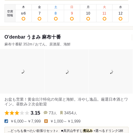
木
金
土
日
月
火
水
空席
6
7
8
9
10
11
12
8
/
情報
O’denbar うまみ 麻布十番
麻布十番駅 352m / おでん、居酒屋、海鮮
お盆も営業！黄金出汁特化の旬菜と海鮮。冷やし逸品。厳選日本酒とワ
イン。昼飲み２次会歓迎
3.15
73
3454
人
人
￥6,000～￥7,999
￥1,000～￥1,999
...どっちも食べたい欲張りセット♪ ■具沢山牛すじ
煮込み
+選べるドリンク1杯