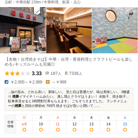
元町・中華街駅 239m / 中華料理、飲茶・点心
【名物！台湾焼きそば】中華・台湾・香港料理とクラフトビールも楽し
める♪キッズルームも完備◎
3.33
187
7336
人
人
￥2,000～￥2,999
～￥999
...油の旨み、どれも良い。美味しい。 見た目は普通だが、味は美味しい。 3種盛
り
焼豚
イマイチ！ハムみたい。 蒸し鶏とクラゲはうまい！ 水餃子、焼き餃子...
駐車券見せると1時間割引券もらえます。 ごちそうさまでした。 ランチメニュ
ーの
焼豚
と貝柱の卵炒め 700円 焼きそばが旨いと聞いて…...
日
月
火
水
木
金
土
空席
9
10
11
12
13
14
15
8
/
情報