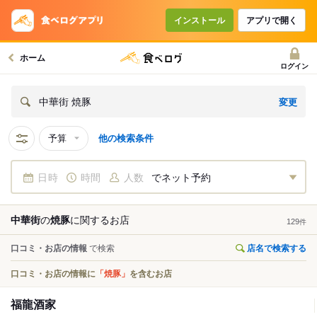
インストール
アプリで開く
ホーム
ログイン
変更
中華街 焼豚
予算
他の検索条件
日時
時間
人数
でネット予約
中華街
の
焼豚
に関する
お店
129
件
口コミ・お店の情報
で検索
店名で検索する
口コミ・お店の情報に
「焼豚」
を含むお店
福龍酒家