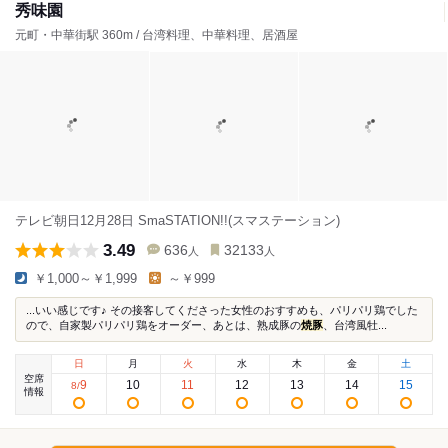
秀味園
元町・中華街駅 360m / 台湾料理、中華料理、居酒屋
テレビ朝日12月28日 SmaSTATION!!(スマステーション)
3.49
636
32133
人
人
￥1,000～￥1,999
～￥999
...いい感じです♪ その接客してくださった女性のおすすめも、パリパリ鶏でした
ので、自家製パリパリ鶏をオーダー、あとは、熟成豚の
焼豚
、台湾風牡...
日
月
火
水
木
金
土
空席
9
10
11
12
13
14
15
8
/
情報