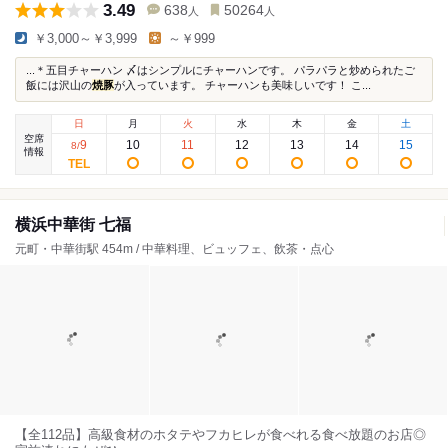
3.49
638
50264
人
人
￥3,000～￥3,999
～￥999
...＊五目チャーハン 〆はシンプルにチャーハンです。 パラパラと炒められたご
飯には沢山の
焼豚
が入っています。 チャーハンも美味しいです！ こ...
日
月
火
水
木
金
土
空席
9
10
11
12
13
14
15
8
/
情報
横浜中華街 七福
元町・中華街駅 454m / 中華料理、ビュッフェ、飲茶・点心
【全112品】高級食材のホタテやフカヒレが食べれる食べ放題のお店◎