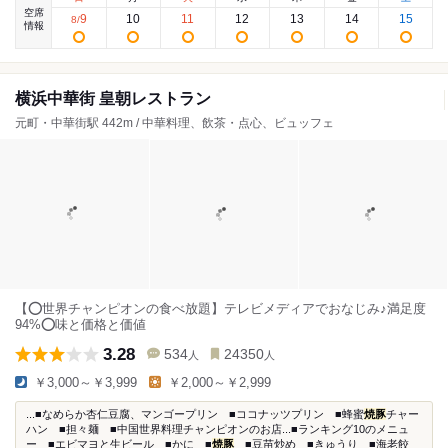
空席
9
10
11
12
13
14
15
8
/
情報
横浜中華街 皇朝レストラン
元町・中華街駅 442m / 中華料理、飲茶・点心、ビュッフェ
【⭕️世界チャンピオンの食べ放題】テレビメディアでおなじみ♪満足度
94%⭕️味と価格と価値
3.28
534
24350
人
人
￥3,000～￥3,999
￥2,000～￥2,999
...■なめらか杏仁豆腐、マンゴープリン ■ココナッツプリン ■蜂蜜
焼豚
チャー
ハン ■担々麺 ■中国世界料理チャンピオンのお店...■ランキング10のメニュ
ー ■エビマヨと生ビール ■かに ■
焼豚
■豆苗炒め ■きゅうり ■海老餃