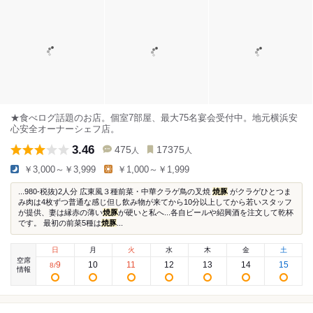
★食べログ話題のお店。個室7部屋、最大75名宴会受付中。地元横浜安
心安全オーナーシェフ店。
3.46
475
17375
人
人
￥3,000～￥3,999
￥1,000～￥1,999
...980-税抜)2人分 広東風３種前菜・中華クラゲ鳥の叉焼
焼豚
がクラゲひとつま
み肉は4枚ずつ普通な感じ但し飲み物が来てから10分以上してから若いスタッフ
が提供、妻は縁赤の薄い
焼豚
が硬いと私へ...各自ビールや紹興酒を注文して乾杯
です。 最初の前菜5種は
焼豚
...
日
月
火
水
木
金
土
空席
9
10
11
12
13
14
15
8
/
情報