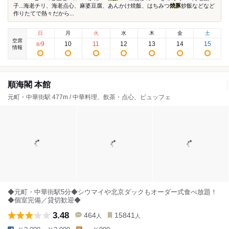
子...海老チリ、海老点心、麻婆豆腐、あんかけ焼飯、はちみつ
焼豚
炒飯などなど
作りたてで熱々だから...
日
月
火
水
木
金
土
空席
9
10
11
12
13
14
15
8
/
情報
順海閣 本館
元町・中華街駅 477m / 中華料理、飲茶・点心、ビュッフェ
◆元町・中華街駅5分◆シウマイや北京ダックもオーダー式食べ放題！
◆個室完備／貸切歓迎◆
3.48
464
15841
人
人