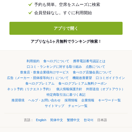
予約も簡単。空席をスムーズに検索
会員登録なし。すぐに利用開始
アプリで開く
アプリなら1ヶ月無料でランキング検索！
利用規約
食べログについて
携帯電話番号認証とは
口コミ・ランキングに対する取り組み
点数について
飲食店・飲食企業様向けサービス
食べログ店舗会員について
広告（メーカー・団体様等向け）について
機能改善要望
口コミガイドライン
食べログプレミアム
食べログプレミアム無料クーポン
ネット予約（リクエスト予約）
個人情報保護方針
外部送信（オプトアウト）
特定商取引法に基づく表記
推奨環境
ヘルプ・お問い合わせ
採用情報
企業情報
キーワード一覧
サイトマップ
チェーン一覧
言語：
English
简体中文
繁體中文
한국어
日本語