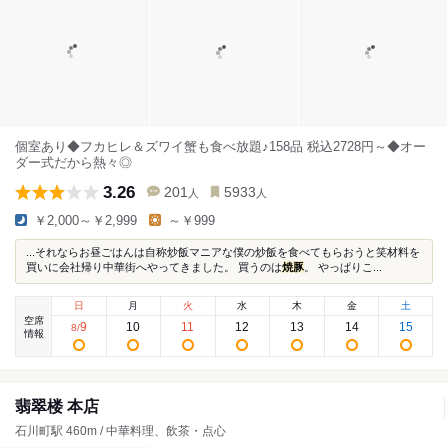
個室あり◆フカヒレ＆ズワイ蟹も食べ放題♪158品 税込2728円～◆オー
ダー式だから熱々◎
3.26
201
5933
人
人
￥2,000～￥2,999
～￥999
...それならお昼ごはんは自称炒飯マニアな僕の炒飯を食べてもらおうと笑材料を
買いに会社帰り中華街へやってきました。 買うのは
焼豚
。 やっぱりこ...
日
月
火
水
木
金
土
空席
9
10
11
12
13
14
15
8
/
情報
翡翠楼 本店
石川町駅 460m / 中華料理、飲茶・点心