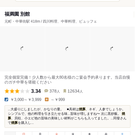
福満園 別館
元町・中華街駅 418m / 四川料理、中華料理、ビュッフェ
完全個室完備！少人数から最大80名様のご宴会予約承ります。当店自慢
のガチ中華を堪能ください
3.34
378
12634
人
人
￥3,000～￥3,999
～￥999
...大盛りにしましたが、かなりの量。 ■具材は
焼豚
、ネギ、人参でしょうか。
シンプルで、他の料理を引き立たせる味...旨味が増しますね〜 次に黒炒飯。
焼
豚
、貝柱、小エビ他の旨味の美味しい材料がこちらも入ってました。...同發さん
で
焼豚
を購入し...
日
月
火
水
木
金
土