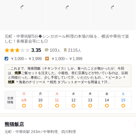
元町・中華街駅5分◆シンガポール料理の本場の味を、横浜中華街で楽
しむ！各種宴会等にも◎
3.35
103
2115
人
人
￥3,000～￥3,999
￥1,000～￥1,999
...これまで、海南鶏飯（チキンライス）しか、食べたことが無かったが、今回
は、
焼豚
ご飯セットを注文した。小籠包、杏仁豆腐などが付いているのは、以前
と同様だった...事前に、少し予習していて汗、いただいたもの… ＊ピータン ＊
焼豚
＊海老のチリソース ＊焼売 タブレットオーダーを間違え？汗...
日
月
火
水
木
金
土
空席
9
10
11
12
13
14
15
8
/
情報
熊猫飯店
元町・中華街駅 243m / 中華料理、四川料理