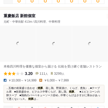
重慶飯店 新館個室
元町・中華街駅 413m / 四川料理、中華料理
本格四川料理を優雅な個室から届ける 伝統を受け継ぐ老舗レストラン
3.20
111
3299
人
人
￥10,000～￥14,999
￥6,000～￥7,999
...五種の前菜盛り合わせ（
焼豚
、蒸し鶏、野菜漬け、くらげ、煮魚）...■テーブ
ル席 ■前菜盛合せ、ピクルス中華くらげ、蒸し鶏、
焼豚
。 ■エビとコーンの
卵スープ ■鶏肉のバーベキューソース炒め...中華くらげはさすがに厚みがあっ
て悪くないっス。
焼豚
は...