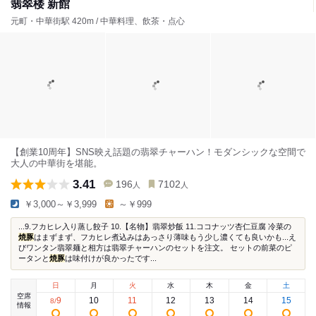
翡翠楼 新館
元町・中華街駅 420m / 中華料理、飲茶・点心
【創業10周年】SNS映え話題の翡翠チャーハン！モダンシックな空間で
大人の中華街を堪能。
3.41
196
7102
人
人
￥3,000～￥3,999
～￥999
...9.フカヒレ入り蒸し餃子 10.【名物】翡翠炒飯 11.ココナッツ杏仁豆腐 冷菜の
焼豚
はまずまず、フカヒレ煮込みはあっさり薄味もう少し濃くても良いかも...え
びワンタン翡翠麺と相方は翡翠チャーハンのセットを注文。 セットの前菜のピ
ータンと
焼豚
は味付けが良かったです...
日
月
火
水
木
金
土
空席
9
10
11
12
13
14
15
8
/
情報