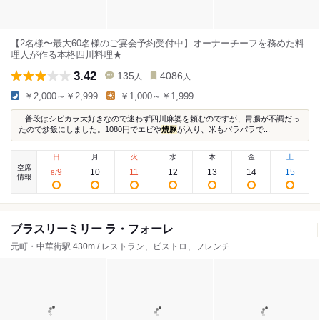
【2名様〜最大60名様のご宴会予約受付中】オーナーチーフを務めた料
理人が作る本格四川料理★
3.42
135
4086
人
人
￥2,000～￥2,999
￥1,000～￥1,999
...普段はシビカラ大好きなので迷わず四川麻婆を頼むのですが、胃腸が不調だっ
たので炒飯にしました。1080円でエビや
焼豚
が入り、米もパラパラで...
日
月
火
水
木
金
土
空席
9
10
11
12
13
14
15
8
/
情報
ブラスリーミリー ラ・フォーレ
元町・中華街駅 430m / レストラン、ビストロ、フレンチ