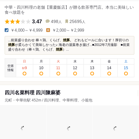
中華・四川料理の老舗【重慶飯店】が贈る飲茶専門店。本当に美味しい
食べ放題を
3.47
498
25695
人
人
￥4,000～￥4,999
￥2,000～￥2,999
...前菜盛り合わせ 棒々鶏、くらげ、
焼豚
。 どれもビールに合います！厚切りの
焼豚
が柔らかくて美味しかった♪ 海老の湯葉巻き揚げ...■2012年7月撮影 ■前菜
盛り合わせ（棒々鶏、くらげ、
焼豚
）...
日
月
火
水
木
金
土
空席
9
10
11
12
13
14
15
8
/
情報
四川名菜料理 四川陳麻婆
元町・中華街駅 452m / 四川料理、中華料理、小籠包