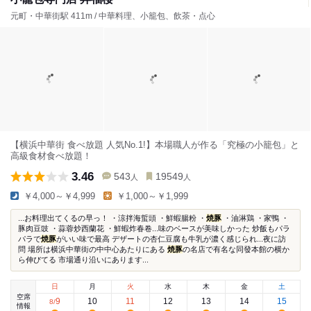
元町・中華街駅 411m / 中華料理、小籠包、飲茶・点心
【横浜中華街 食べ放題 人気No.1!】本場職人が作る「究極の小籠包」と
高級食材食べ放題！
3.46
543
19549
人
人
￥4,000～￥4,999
￥1,000～￥1,999
...お料理出てくるの早っ！ ・涼拌海蜇頭 ・鮮蝦腸粉 ・
焼豚
・油淋鶏 ・家鴨 ・
豚肉豆豉 ・蒜蓉炒西蘭花 ・鮮蝦炸春卷...味のベースが美味しかった 炒飯もパラ
パラで
焼豚
がいい味で最高 デザートの杏仁豆腐も牛乳が濃く感じられ...夜に訪
問 場所は横浜中華街の中中心あたりにある
焼豚
の名店で有名な同發本館の横か
ら伸びてる 市場通り沿いにあります...
日
月
火
水
木
金
土
空席
9
10
11
12
13
14
15
8
/
情報