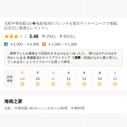
元町中華街駅1分◆地産地消のフレンチを贅沢ディナーコースで堪能。
記念日に最適なレストラン
3.48
294
6013
人
人
￥4,000～￥4,999
￥1,000～￥1,999
...満席でしたが最後まで品切れするものもなくゆったり。 帰りはホテルのはす
向かいにある 重慶飯店のテイクアウトストア で
焼豚
（現地さながら量り売りし
てくれます）とドライフルーツを買って帰宅...
日
月
火
水
木
金
土
空席
9
10
11
12
13
14
15
8
/
情報
海南之家
元町・中華街駅 461m / シンガポール料理、中華料理