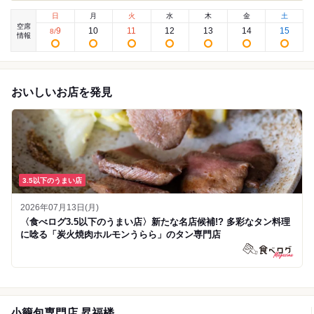
日
月
火
水
木
金
土
空席
9
10
11
12
13
14
15
8
/
情報
おいしいお店を発見
3.5以下のうまい店
2026年07月13日(月)
〈食べログ3.5以下のうまい店〉新たな名店候補!? 多彩なタン料理
に唸る「炭火焼肉ホルモンうらら」のタン専門店
小籠包専門店 昇福楼