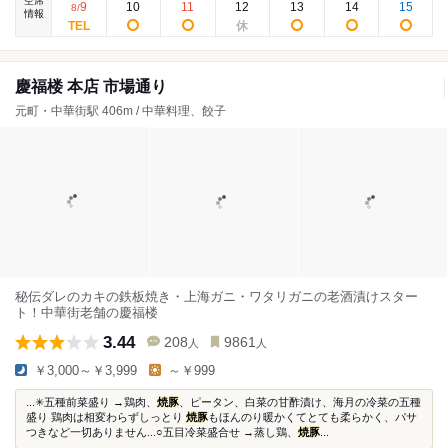
空席
9
10
11
12
13
14
15
8
/
情報
慶福楼 本店 市場通り
元町・中華街駅 406m / 中華料理、餃子
秘伝ダレのカキの鉄板焼き・上海ガニ・ワタリガニの老酒漬けスター
ト！中華街老舗の慶福楼
3.44
208
9861
人
人
￥3,000～￥3,999
～￥999
...✳︎五種前菜盛り →鶏肉、
焼豚
、ピータン、白菜の甘酢漬け、海月の冷菜の五種
盛り 鶏肉は相変わらずしっとり
焼豚
もほんのり暖かくてとても柔らかく、パサ
つきなど一切ありません...○五目冷菜盛合せ →蒸し鶏、
焼豚
...