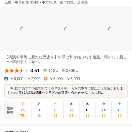
元町・中華街駅 354m / 中華料理、創作料理、居酒屋
【横浜中華街に新たな歴史を】中華と和が織りなす逸品。懐かしく新し
い中華割烹の世界へ。
3.51
112
3936
人
人
￥6,000～￥7,999
￥5,000～￥5,999
...料理は1品づつ小皿で出てくるスタイル。 何か六本木に似たような店がありま
したね(笑) 1品目は
焼豚
やクラゲの前菜盛り合わせから。 次は鰹...
日
月
火
水
木
金
土
空席
9
10
11
12
13
14
15
8
/
情報