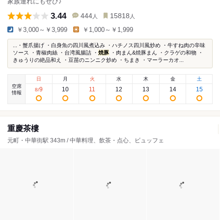
家族連れにもぜひ♪
3.44
444
15818
人
人
￥3,000～￥3,999
￥1,000～￥1,999
...・蟹爪揚げ ・白身魚の四川風煮込み ・ハチノス四川風炒め ・牛すね肉の辛味
ソース ・青椒肉絲 ・台湾風腸詰 ・
焼豚
・肉まん&焼豚まん ・クラゲの和物 ・
きゅうりの絶品和え ・豆苗のニンニク炒め ・ちまき ・マーラーカオ...
日
月
火
水
木
金
土
空席
9
10
11
12
13
14
15
8
/
情報
重慶茶樓
元町・中華街駅 343m / 中華料理、飲茶・点心、ビュッフェ