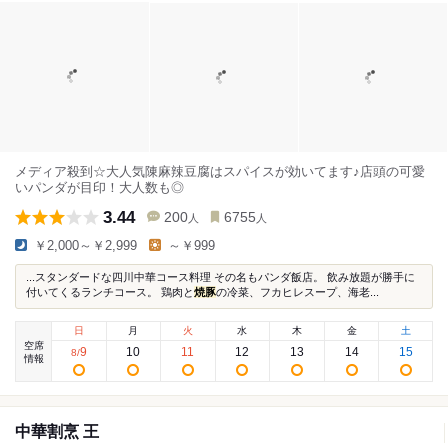
メディア殺到☆大人気陳麻辣豆腐はスパイスが効いてます♪店頭の可愛
いパンダが目印！大人数も◎
3.44
200
6755
人
人
￥2,000～￥2,999
～￥999
...スタンダードな四川中華コース料理 その名もパンダ飯店。 飲み放題が勝手に
付いてくるランチコース。 鶏肉と
焼豚
の冷菜、フカヒレスープ、海老...
日
月
火
水
木
金
土
空席
9
10
11
12
13
14
15
8
/
情報
中華割烹 王