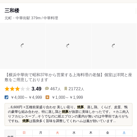
三和楼
元町・中華街駅 379m / 中華料理
【横浜中華街で昭和37年から営業する上海料理の老舗】個室は洋間と座
敷をご用意しております
3.49
467
21722
人
人
￥4,000～￥4,999
￥1,000～￥1,999
...6,600円 ⭐️五種前菜盛り合わせ 美しい彩り。
焼豚
、蒸し鶏、くらげ、皮蛋、鴨
の豪華な組み合わせ。特に蒸し鶏と
焼豚
が抜群に美味しかったです。 ⭐️カニ肉入
りフカヒレスープ...そうでなのに紙エプロンの案内が無いのは中華街でありがち
ですね。
焼豚
は脂身多く旨味を調整してくれハムは薫が効いています...
日
月
火
水
木
金
土