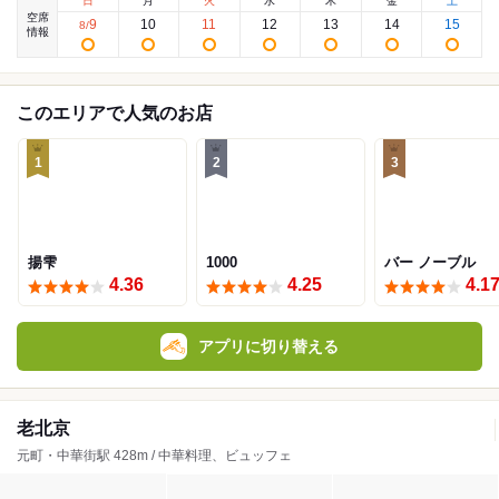
日
月
火
水
木
金
土
空席
9
10
11
12
13
14
15
8
/
情報
このエリアで人気のお店
1
2
3
揚雫
1000
バー ノーブル
4.36
4.25
4.1
アプリに切り替える
老北京
元町・中華街駅 428m / 中華料理、ビュッフェ