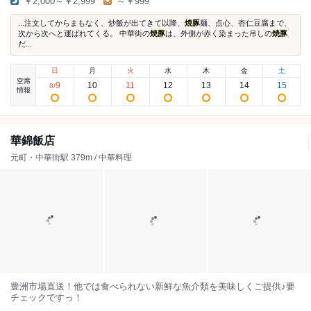
￥2,000～￥2,999
～￥999
...注文してからまもなく、炒飯が出てきて以降、
焼豚
麺、点心、杏仁豆腐まで、
次から次へと運ばれてくる。 中華街の
焼豚
は、外側が赤く染まった吊しの
焼豚
だ...
日
月
火
水
木
金
土
空席
9
10
11
12
13
14
15
8
/
情報
華錦飯店
元町・中華街駅 379m / 中華料理
豊洲市場直送！他では食べられない新鮮な魚介類を美味しくご提供♪要
チェックですっ！