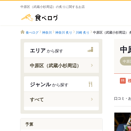
中原区（武蔵小杉周辺）の炙りに関するお店
食べログ
食べログ
神奈川
神奈川 炙り
川崎 炙り
中原区（武蔵小杉周辺） 
中
エリア
から探す
中原
中原区（武蔵小杉周辺）
ジャンル
から探す
向河原駅
武蔵小杉
口コミ・
すべて
武蔵中原
武蔵新城
新丸子駅
予算
元住吉駅