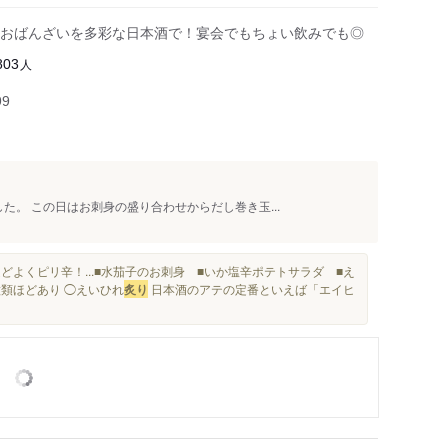
おばんざいを多彩な日本酒で！宴会でもちょい飲みでも◎
人
803
99
た。 この日はお刺身の盛り合わせからだし巻き玉...
どよくピリ辛！...■水茄子のお刺身 ■いか塩辛ポテトサラダ ■え
種類ほどあり ◯えいひれ
炙り
日本酒のアテの定番といえば「エイヒ