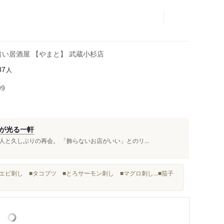
き
い居酒屋 【やまと】 武蔵小杉店
人
87
99
が光る一軒
と久しぶりの再会。 「飾らないお店がいい」とのリ...
エビ刺し ■タコブツ ■とろサーモン刺し ■マグロ刺し...■茄子