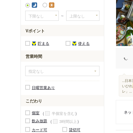
～
Vポイント
貯まる
使える
営業時間
...
いひれ
日曜営業あり
レ」...
こだわり
ネッ
個室
半個室を含む
飲み放題
3時間以上
カード可
貸切可