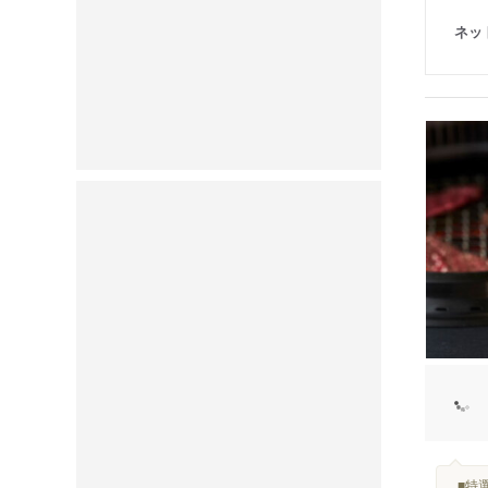
ネッ
...