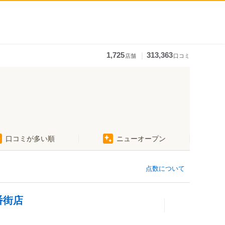
｜
1,725
313,363
店舗
口コミ
口コミが多い順
ニューオープン
点数について
番街店