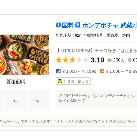
韓国料理 ホンデポチャ 武蔵
新丸子駅 192m / 韓国料理、居酒屋、焼肉
【7月25日OPEN♪】チーズ好きにはた
3.19
人
256
6
￥3,000～￥3,999
￥1,000～￥1,9
貯まる・使える
2026年外食始めはこちらホンデポッチャさん。
うに0224(449)
by
店員さんがバーナで炙ってくれます^_^ ぷりっぷりの海老がごろごろ！ その上にとろ