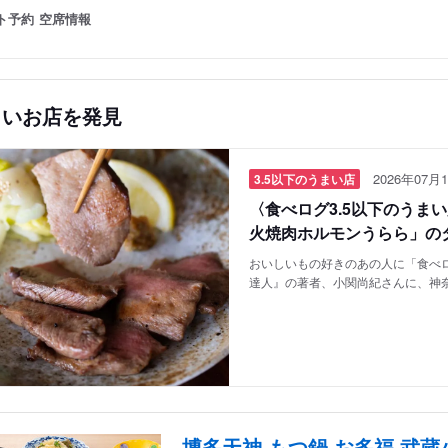
ト予約
空席情報
しいお店を発見
2026年07月1
3.5以下のうまい店
〈食べログ3.5以下のうま
火焼肉ホルモンうらら」の
おいしいもの好きのあの人に「食べロ
達人』の著者、小関尚紀さんに、神
博多天神 もつ鍋 お多福 武蔵