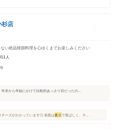
小杉店
まらない絶品韓国料理を心ゆくまでお楽しみください
人
311
99
 年末から年始にかけて比較的あっさり目だったの...
〜りチーズがかかっています◎ 表面は
炙り
で香ばしく、チ...