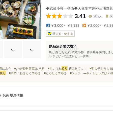
◆武蔵小杉一番街◆天然生本鮪や三浦野菜
3.41
人
202
6
￥3,000～￥3,999
￥2,000～￥2,9
貯まる・使える
絶品魚介類の数々
魚と酒 はなたれ 武蔵小杉一番街店を訪問しまし
タビビトの正直レビュー(238)
by
日本酒にあう ■いか塩辛 青森県 八戸 ■えいひれ
炙り
酒のあてに！ ■明太子おろし ほ
炙り
■本物！ねぎとろ手巻き ■とろたく手巻き ■ソラチ...→ポテトサラダは７
ト予約
空席情報