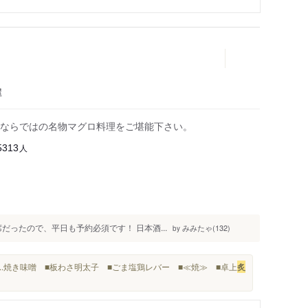
屋
ならではの名物マグロ料理をご堪能下さい。
人
5313
だったので、平日も予約必須です！ 日本酒...
みみたゃ(132)
by
..焼き味噌 ■板わさ明太子 ■ごま塩鶏レバー ■≪焼≫ ■卓上
炙