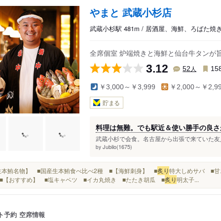
やまと 武蔵小杉店
武蔵小杉駅 481m / 居酒屋、海鮮、ろばた焼
全席個室 炉端焼きと海鮮と仙台牛タンが旨
3.12
人
52
15
￥3,000～￥3,999
￥2,000～￥2,9
貯まる
料理は無難。でも駅近＆使い勝手の良さ
武蔵小杉で会食。名古屋から出張で来ていた友人
Jubilo(1675)
by
■【生本鮪名物】 ■国産生本鮪食べ比べ2種 ■【海鮮刺身】 ■
炙り
特大しめサバ ■甘
■【おすすめ】 ■塩キャベツ ■イカ丸焼き ■たたき胡瓜 ■
炙り
明太子...
ト予約
空席情報