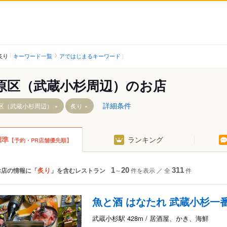
キーワード一覧
アではじまるキーワード
炙り
原区（武蔵小杉周辺）のお店
詳細条件
区（武蔵小杉周辺）
炙り
標準
ランキング
【予約・PR店舗優先順】
駅
炙り
お店の情報に「
」を含むレストラン
1
～
20
件を表示
／
全
311
件
駅
駅
魚と酒 はなたれ 武蔵小杉一
武蔵小杉駅 428m / 居酒屋、かき、海鮮