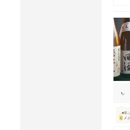
...
り
〆さ