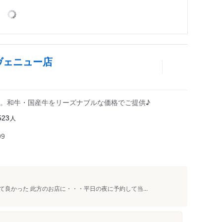
ヴェニュー店
。和牛・国産牛をリーズナブルな価格でご提供♪
人
523
99
良かった 此方のお店に・・・平日の夜に予約して当...