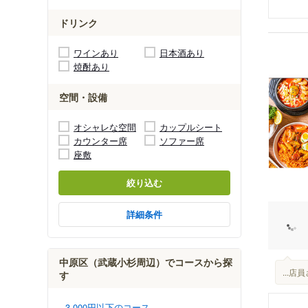
ドリンク
ワインあり
日本酒あり
焼酎あり
空間・設備
オシャレな空間
カップルシート
カウンター席
ソファー席
座敷
絞り込む
詳細条件
中原区（武蔵小杉周辺）でコースから探
...
す
3,000円以下のコース