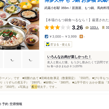
武蔵小杉駅 355m / 居酒屋、もつ鍋、馬肉料
【本場のもつ鍋食べるなら！】厳選された
3.26
人
103
3
￥3,000～￥3,999
-
貯まる・使える
いろんなお肉が楽しかった！
友人と飲んだ後、もう少し飲みたくて訪問です。
食べ歩きまねきネコ(2379)
by
焼きラーメン」です ■焼酎のあて ■宮崎名物 豚足（数量限定） 「550円」 ■ぴり辛もつ唐
り（うずらの煮玉子）「280円」 ■味噌ピー 「380円」 ■山芋千切り おかか醤油 「39
け 「350円」 ※写真は「
炙り
明太子」です...
ト予約
空席情報