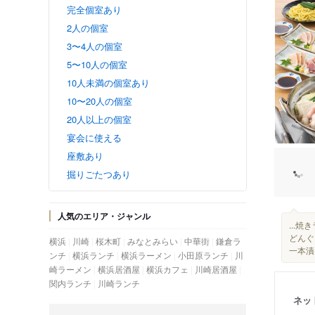
完全個室あり
2人の個室
3〜4人の個室
5〜10人の個室
10人未満の個室あり
10〜20人の個室
20人以上の個室
宴会に使える
座敷あり
掘りごたつあり
人気のエリア・ジャンル
...
どんぐ
横浜
川崎
桜木町
みなとみらい
中華街
鎌倉ラ
一本漬
ンチ
横浜ランチ
横浜ラーメン
小田原ランチ
川
崎ラーメン
横浜居酒屋
横浜カフェ
川崎居酒屋
関内ランチ
川崎ランチ
ネッ