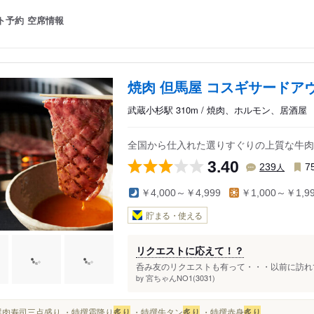
ト予約
空席情報
焼肉 但馬屋 コスギサードア
武蔵小杉駅 310m / 焼肉、ホルモン、居酒屋
全国から仕入れた選りすぐりの上質な牛肉
3.40
人
239
7
￥4,000～￥4,999
￥1,000～￥1,9
貯まる・使える
リクエストに応えて！？
呑み友のリクエストも有って・・・以前に訪れて
宮ちゃんNO1(3031)
by
■特選肉寿司三点盛り ・特撰霜降り
炙り
・特撰牛タン
炙り
・特撰赤身
炙り
...