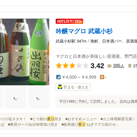
吟醸マグロ 武蔵小杉
武蔵小杉駅 347m / 海鮮、日本酒バー、居酒
マグロと日本酒が美味しい居酒屋。専門店
3.42
人
395
1
￥4,000～￥4,999
-
貯まる・使える
平日19時に予約して訪問しました。 店内は満席
■寒ぶりの塩タタキ！ ■とろ鯖の
炙り
焼き ■おすすめメニュー ■カニ味噌麻婆豆腐！.
ば ■豚肩ロース仙台味噌漬け焼き ■栃尾揚げ
炙り
ねぎマグロ節のせ...