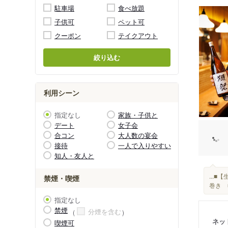
駐車場
食べ放題
子供可
ペット可
クーポン
テイクアウト
絞り込む
利用シーン
指定なし
家族・子供と
デート
女子会
合コン
大人数の宴会
接待
一人で入りやすい
知人・友人と
...
禁煙・喫煙
巻き 
指定なし
禁煙
分煙を含む
ネッ
喫煙可