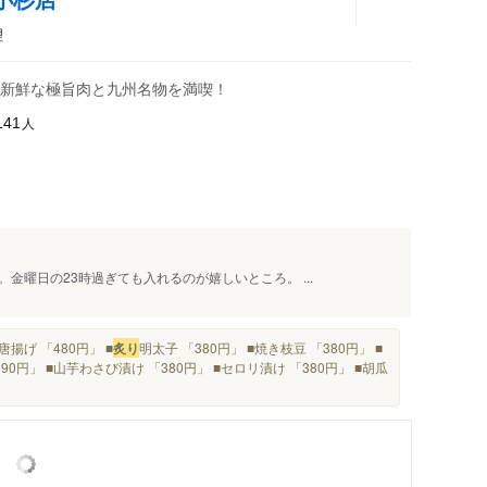
理
新鮮な極旨肉と九州名物を満喫！
人
141
金曜日の23時過ぎても入れるのが嬉しいところ。 ...
揚げ 「480円」 ■
炙り
明太子 「380円」 ■焼き枝豆 「380円」 ■
0円」 ■山芋わさび漬け 「380円」 ■セロリ漬け 「380円」 ■胡瓜