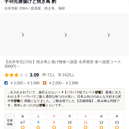
手羽先唐揚げと焼き鳥 酌
吉祥寺駅 208m / 居酒屋、焼き鳥、海鮮
【吉祥寺北口3分】焼き鳥と揚げ物食べ放題 全席個室 食べ放題コース
3000円～
3.09
72
2425
人
人
￥3,000～￥3,999
￥2,000～￥2,999
...火入れされていて、歯応えがよい！ ◉【パラパラ鮭フレーク
炒飯
】 最後に火入
れが上手！パラパラご飯と適切な味つけが良い。日本人向けのみんな大好きな町
中華
炒飯
だ 満腹になりました。ご馳走様でした 【店舗情報】...飲み物も同様で
す。美味しかったのは
炒飯
くらいです...
金
土
日
月
火
水
木
空席
7
8
9
10
11
12
13
8
/
情報