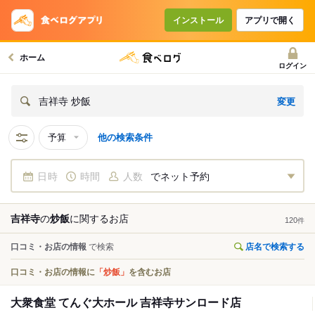
インストール
アプリで開く
ホーム
ログイン
変更
吉祥寺 炒飯
予算
他の検索条件
日時
時間
人数
でネット予約
吉祥寺
の
炒飯
に関する
お店
120
件
口コミ・お店の情報
で検索
店名で検索する
口コミ・お店の情報に
「炒飯」
を含むお店
大衆食堂 てんぐ大ホール 吉祥寺サンロード店