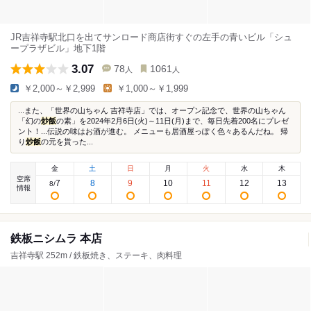
JR吉祥寺駅北口を出てサンロード商店街すぐの左手の青いビル「シュ
ープラザビル」地下1階
3.07
78
1061
人
人
￥2,000～￥2,999
￥1,000～￥1,999
...また、「世界の山ちゃん 吉祥寺店」では、オープン記念で、世界の山ちゃん
「幻の
炒飯
の素」を2024年2月6日(火)～11日(月)まで、毎日先着200名にプレゼ
ント！...伝説の味はお酒が進む。 メニューも居酒屋っぽく色々あるんだね。 帰
り
炒飯
の元を貰った...
金
土
日
月
火
水
木
空席
7
8
9
10
11
12
13
8
/
情報
鉄板ニシムラ 本店
吉祥寺駅 252m / 鉄板焼き、ステーキ、肉料理