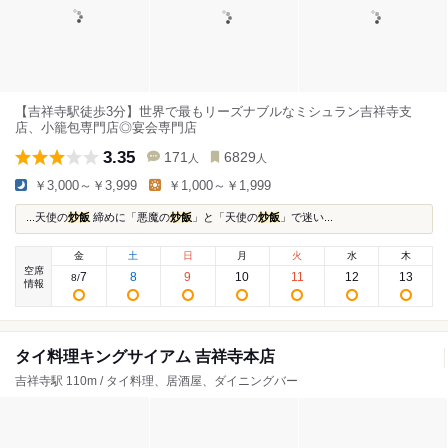
【吉祥寺駅徒歩3分】世界で最もリーズナブルなミシュラン吉祥寺支
店、小籠包専門店◎宴会専門店
3.35
171
6829
人
人
￥3,000～￥3,999
￥1,000～￥1,999
...​天使の
炒飯
締めに「悪魔の
炒飯
」と「天使の
炒飯
」で迷い...
金
土
日
月
火
水
木
空席
7
8
9
10
11
12
13
8
/
情報
タイ料理キングサイアム 吉祥寺本店
吉祥寺駅 110m / タイ料理、居酒屋、ダイニングバー