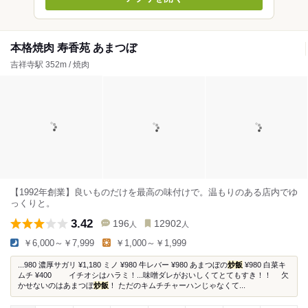
本格焼肉 寿香苑 あまつぼ
吉祥寺駅 352m / 焼肉
【1992年創業】良いものだけを最高の味付けで。温もりのある店内でゆ
っくりと。
3.42
196
12902
人
人
￥6,000～￥7,999
￥1,000～￥1,999
...980 濃厚サガリ ¥1,180 ミノ ¥980 牛レバー ¥980 あまつぼの
炒飯
¥980 白菜キ
ムチ ¥400 ⠀ ⠀ イチオシはハラミ！...味噌ダレがおいしくてとてもすき！！ ⠀ 欠
かせないのはあまつぼ
炒飯
！ ただのキムチチャーハンじゃなくて...