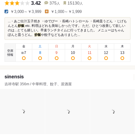
3.42
375
15130
人
人
￥3,000～￥3,999
￥1,000～￥1,999
...・あご出汁玉子焼き ・ゆでぴー ・長崎ハトシロール ・長崎皿うどん ・じげも
んとん
炒飯
etc. 料理はどれも美味しかったです。 ただ、ひとつ改善して欲しい
のは...とても嬉しい。早速ランチタイムに行ってきました。 メニューはちゃん
ぽんと皿うどん。
炒飯
や餃子などもありました...
金
土
日
月
火
水
木
空席
7
8
9
10
11
12
13
8
/
情報
sinensis
吉祥寺駅 356m / 中華料理、餃子、居酒屋