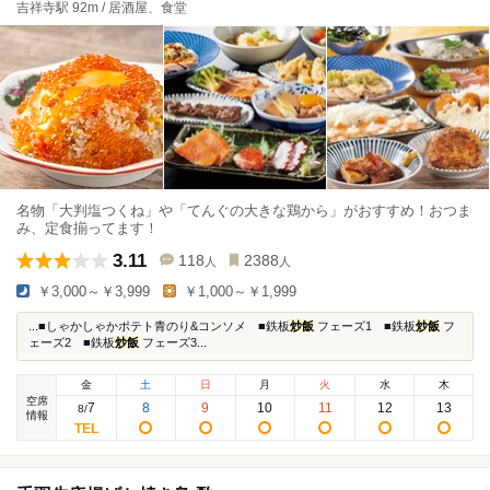
吉祥寺駅 92m / 居酒屋、食堂
名物「大判塩つくね」や「てんぐの大きな鶏から」がおすすめ！おつま
み、定食揃ってます！
3.11
118
2388
人
人
￥3,000～￥3,999
￥1,000～￥1,999
...■しゃかしゃかポテト青のり&コンソメ ■鉄板
炒飯
フェーズ1 ■鉄板
炒飯
フ
ェーズ2 ■鉄板
炒飯
フェーズ3...
金
土
日
月
火
水
木
空席
7
8
9
10
11
12
13
8
/
情報