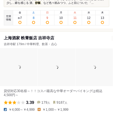
少し…癖を感じる 酒、
炒飯
、など色々頼みつつ、ふと目についた 「...
金
土
日
月
火
水
木
空席
7
8
9
10
11
12
13
8
/
情報
上海酒家 軼菁飯店 吉祥寺店
吉祥寺駅 179m / 中華料理、飲茶・点心
貸切対応30名様～！！コスパ最高な中華オーダーバイキングは税込
4,500円～
3.39
179
9187
人
人
￥4,000～￥4,999
￥1,000～￥1,999