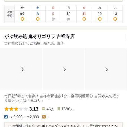
金
土
日
月
火
水
木
空席
7
8
9
10
11
12
13
8
/
情報
がぶ飲み処 鬼ぞりゴリラ 吉祥寺店
吉祥寺駅 121m / 居酒屋、焼き鳥、餃子
毎日朝5時まで営業！吉祥寺駅徒歩1分！全席喫煙可◎ 吉祥寺人の溜ま
り場といえば「鬼ゴリ」
3.13
46
1686
人
人
￥2,000～￥2,999
-
...この酒場に巡り会った ボドゲやダーツができる店らしい 壁の絵にはなんだか