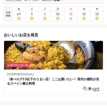
金
土
日
月
火
水
木
空席
7
8
9
10
11
12
13
8
/
情報
おいしいお店を発見
3.5以下のうまい店
2026年08月04日(火)
〈食べログ3.5以下のうまい店〉ここは通いたい！ 現代の感性が光
るスペイン郷土料理