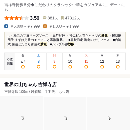
吉祥寺徒歩５分◆こだわりのクラシック中華をカジュアルに。デートに
も
3.56
881
47312
人
人
￥6,000～￥7,999
￥1,000～￥1,999
...・海老のマヨネーズソース ・黒酢酢豚 ・桜エビと春キャベツの
炒飯
・桜胡麻
団子 まずは定番のエビマヨと黒酢酢豚。...■乾焼海老 海老のチリソース ■台湾
式 腸詰とたまり醤油の
炒飯
■シンプル卵
炒飯
...
金
土
日
月
火
水
木
空席
7
8
9
10
11
12
13
8
/
情報
世界の山ちゃん 吉祥寺店
吉祥寺駅 109m / 居酒屋、手羽先、もつ鍋