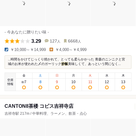
- 今あなたに贈りたい味 -
3.29
127
6668
人
人
￥10,000～￥14,999
￥4,000～￥4,999
...時間をかけてじっくり焼かれて、とっても柔らかかった 青森のニンニクと宮
城のお米が使われた〆のガーリック
炒飯
美味しくて、あっという間になく...
金
土
日
月
火
水
木
空席
7
8
9
10
11
12
13
8
/
情報
CANTON8茶楼 コピス吉祥寺店
吉祥寺駅 217m / 中華料理、ラーメン、飲茶・点心