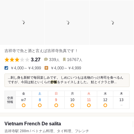
吉祥寺で魚と酒と言えば吉祥寺魚真です！
3.27
339
16767
人
人
￥4,000～￥4,999
￥4,000～￥4,999
...刺し身も新鮮で毎回楽しみです。 しめにいつもは名物のっけ寿司を食べるん
ですが、今回は鮭といくらの
炒飯
をチョイスしました。 鮭とイクラと卵...
金
土
日
月
火
水
木
空席
7
8
9
10
11
12
13
8
/
情報
Vietnam French De salita
吉祥寺駅 288m / ベトナム料理、タイ料理、フレンチ