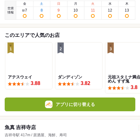
金
土
日
月
火
水
木
空席
7
8
9
10
11
12
13
8
/
情報
このエリアで人気のお店
1
2
3
アテスウェイ
ダンディゾン
元祖スタミナ満
めん すず鬼
3.88
3.82
3.8
アプリに切り替える
魚真 吉祥寺店
吉祥寺駅 417m / 居酒屋、海鮮、寿司