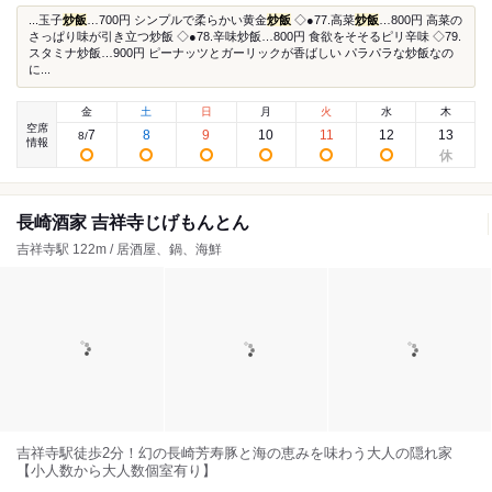
...玉子
炒飯
…700円 シンプルで柔らかい黄金
炒飯
◇●77.高菜
炒飯
…800円 高菜の
さっぱり味が引き立つ炒飯 ◇●78.辛味炒飯…800円 食欲をそそるピリ辛味 ◇79.
スタミナ炒飯…900円 ピーナッツとガーリックが香ばしい パラパラな炒飯なの
に...
金
土
日
月
火
水
木
空席
7
8
9
10
11
12
13
8
/
情報
長崎酒家 吉祥寺じげもんとん
吉祥寺駅 122m / 居酒屋、鍋、海鮮
吉祥寺駅徒歩2分！幻の長崎芳寿豚と海の恵みを味わう大人の隠れ家
【小人数から大人数個室有り】