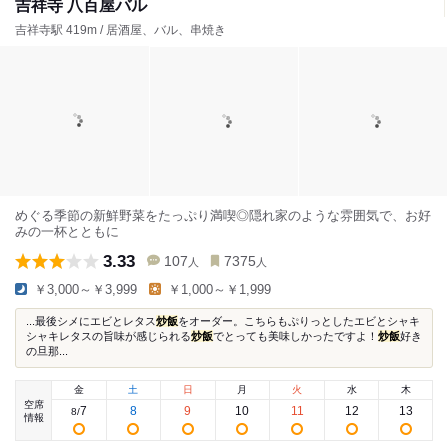
吉祥寺 八百屋バル
吉祥寺駅 419m / 居酒屋、バル、串焼き
めぐる季節の新鮮野菜をたっぷり満喫◎隠れ家のような雰囲気で、お好
みの一杯とともに
3.33
107
7375
人
人
￥3,000～￥3,999
￥1,000～￥1,999
...最後シメにエビとレタス
炒飯
をオーダー。こちらもぷりっとしたエビとシャキ
シャキレタスの旨味が感じられる
炒飯
でとっても美味しかったですよ！
炒飯
好き
の旦那...
金
土
日
月
火
水
木
空席
7
8
9
10
11
12
13
8
/
情報