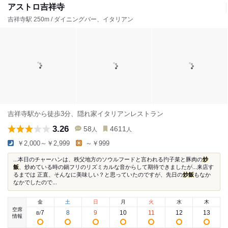
アストロ吉祥寺
吉祥寺駅 250m / ダイニングバー、イタリアン
吉祥寺駅から徒歩3分、隠れ家イタリアンレストラン
3.26
58
4611
人
人
￥2,000～￥2,999
～￥999
...本日のチャーハンは、秩父地方のソウルフードと言われる扚子菜と豚肉の
炒
飯
、炒めている時の鍋フリのリズミカルな音からして期待できましたが...来店す
るまでは 正直、そんなに美味しい？と思っていたのですが、先日の
炒飯
もなか
なかでしたので...
金
土
日
月
火
水
木
空席
7
8
9
10
11
12
13
8
/
情報