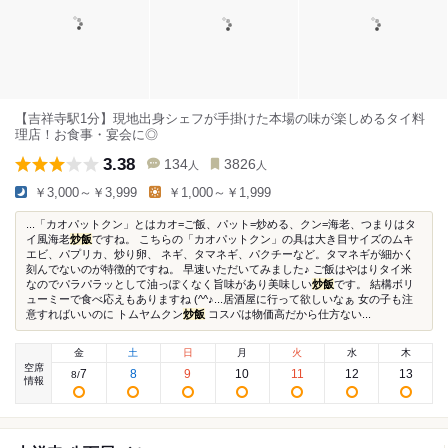
【吉祥寺駅1分】現地出身シェフが手掛けた本場の味が楽しめるタイ料
理店！お食事・宴会に◎
3.38
134
3826
人
人
￥3,000～￥3,999
￥1,000～￥1,999
...「カオパットクン」とはカオ=ご飯、パット=炒める、クン=海老、つまりはタ
イ風海老
炒飯
ですね。 こちらの「カオパットクン」の具は大き目サイズのムキ
エビ、パプリカ、炒り卵、 ネギ、タマネギ、パクチーなど。タマネギが細かく
刻んでないのが特徴的ですね。 早速いただいてみました♪ ご飯はやはりタイ米
なのでパラパラッとして油っぽくなく旨味があり美味しい
炒飯
です。 結構ボリ
ューミーで食べ応えもありますね (^^♪...居酒屋に行って欲しいなぁ 女の子も注
意すればいいのに トムヤムクン
炒飯
コスパは物価高だから仕方ない...
金
土
日
月
火
水
木
空席
7
8
9
10
11
12
13
8
/
情報