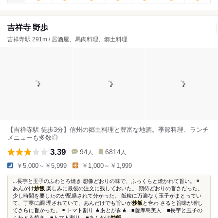
吉祥寺 野歩
吉祥寺駅 291m / 居酒屋、馬肉料理、郷土料理
【吉祥寺駅 徒歩3分】信州の郷土料理と豊富な地酒。季節料理、ランチ
メニューも多数◎
3.39
94
6814
人
人
￥5,000～￥5,999
￥1,000～￥1,999
...長芋と玉子のふわとろ焼き 想像どおりの味で、ふっくらと焼かれて旨い。 ◉
あんかけ
炒飯
楽しみに最後の注文に残しておいた。 期待どおりの旨さだった。
少し時間を要したのが配膳されて分かった。 飯粒に万遍なく玉子がまとってい
て、丁寧に調 理されていて、あんだけでも旨いが
炒飯
と合わ さると旨味が増し
てさらに旨かった。 ◉ トマト割り ★あとがき★...■薩摩島美人 ■長芋と玉子の
ふわとろ焼き ■トマト割り ■あんかけ
炒飯
...