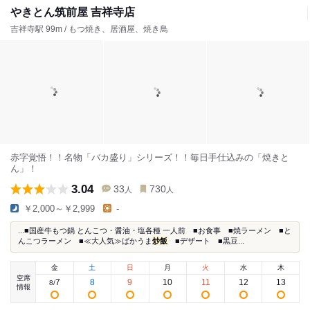
やきとん筑前屋 吉祥寺店
吉祥寺駅 99m / もつ焼き、居酒屋、焼き鳥
赤字覚悟！！名物「バカ盛り」シリーズ！！毎日手仕込みの「焼きと
ん」！
3.04
33
730
人
人
￥2,000～￥2,999
-
...■国産牛もつ鍋 とんこつ・醤油・塩各種 一人前 ■お食事 ■焼ラーメン ■と
んこつラーメン ■≪大人気≫ばかうま
炒飯
■デザート ■黒豆...
金
土
日
月
火
水
木
空席
7
8
9
10
11
12
13
8
/
情報