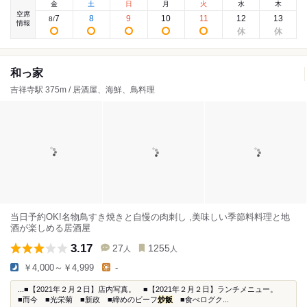
金
土
日
月
火
水
木
空席
7
8
9
10
11
12
13
8
/
情報
和っ家
吉祥寺駅 375m / 居酒屋、海鮮、鳥料理
当日予約OK!名物鳥すき焼きと自慢の肉刺し ,美味しい季節料料理と地
酒が楽しめる居酒屋
3.17
27
1255
人
人
￥4,000～￥4,999
-
...■【2021年２月２日】店内写真。 ■【2021年２月２日】ランチメニュー。
■而今 ■光栄菊 ■新政 ■締めのビーフ
炒飯
■食べログク...