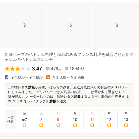
新鮮ハーブのベトナム料理と深みのあるフランス料理を融合させた新ジ
ャンルのベトナムフレンチ
3.47
479
18949
人
人
￥4,000～￥4,999
￥1,000～￥1,999
...味噌レタス
炒飯
が美味。 ぼっちの夕食。最近お気に入りのお店のデリバリー
にしてみました。 デリバリーでは人気店のお店。ここは量が多く過ぎなくて、
味が好み。 オーダーしたのは、味噌レタス
炒飯
１３１０円、海老の生春巻き １
本 ３５０円...パイナップル
炒飯
を注文...
金
土
日
月
火
水
木
空席
7
8
9
10
11
12
13
8
/
情報