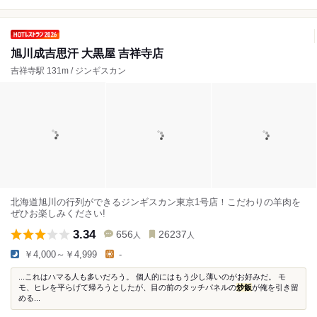
旭川成吉思汗 大黒屋 吉祥寺店
吉祥寺駅 131m / ジンギスカン
北海道旭川の行列ができるジンギスカン東京1号店！こだわりの羊肉を
ぜひお楽しみください!
3.34
656
26237
人
人
￥4,000～￥4,999
-
...これはハマる人も多いだろう。 個人的にはもう少し薄いのがお好みだ。 モ
モ、ヒレを平らげて帰ろうとしたが、目の前のタッチパネルの
炒飯
が俺を引き留
める...