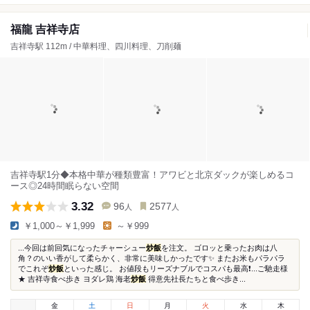
福龍 吉祥寺店
吉祥寺駅 112m / 中華料理、四川料理、刀削麺
吉祥寺駅1分◆本格中華が種類豊富！アワビと北京ダックが楽しめるコ
ース◎24時間眠らない空間
3.32
96
2577
人
人
￥1,000～￥1,999
～￥999
...今回は前回気になったチャーシュー
炒飯
を注文。 ゴロッと乗ったお肉は八
角？のいい香がして柔らかく、非常に美味しかったです✨ またお米もパラパラ
でこれぞ
炒飯
といった感じ。 お値段もリーズナブルでコスパも最高❗️...ご馳走様
★ 吉祥寺食べ歩き ヨダレ鶏 海老
炒飯
得意先社長たちと食べ歩き...
金
土
日
月
火
水
木