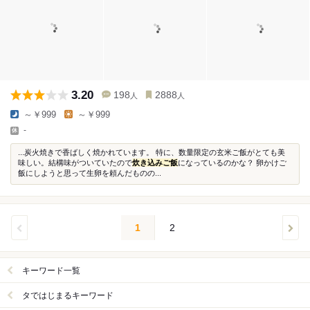
3.20
198
2888
人
人
～￥999
～￥999
-
...炭火焼きで香ばしく焼かれています。 特に、数量限定の玄米ご飯がとても美
味しい。結構味がついていたので
炊き込みご飯
になっているのかな？ 卵かけご
飯にしようと思って生卵を頼んだものの...
1
2
キーワード一覧
タではじまるキーワード