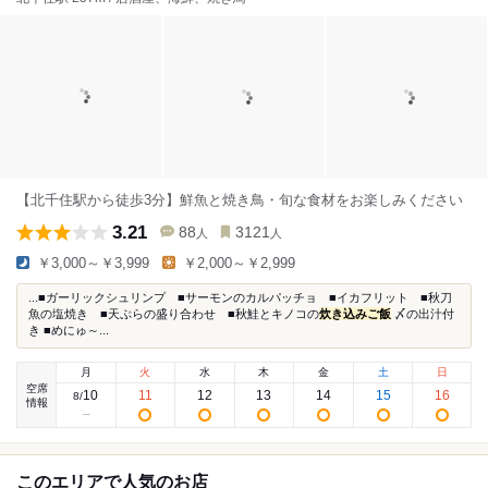
【北千住駅から徒歩3分】鮮魚と焼き鳥・旬な食材をお楽しみください
3.21
88
3121
人
人
￥3,000～￥3,999
￥2,000～￥2,999
...■ガーリックシュリンプ ■サーモンのカルパッチョ ■イカフリット ■秋刀
魚の塩焼き ■天ぷらの盛り合わせ ■秋鮭とキノコの
炊き込みご飯
〆の出汁付
き ■めにゅ～...
月
火
水
木
金
土
日
空席
10
11
12
13
14
15
16
8
/
情報
このエリアで人気のお店