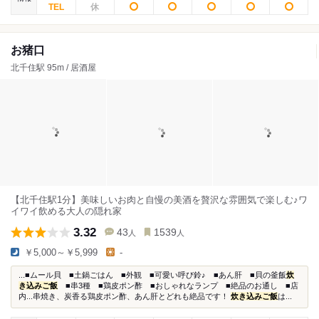
お猪口
北千住駅 95m / 居酒屋
【北千住駅1分】美味しいお肉と自慢の美酒を贅沢な雰囲気で楽しむ♪ワ
イワイ飲める大人の隠れ家
3.32
43
1539
人
人
￥5,000～￥5,999
-
...■ムール貝 ■土鍋ごはん ■外観 ■可愛い呼び鈴♪ ■あん肝 ■貝の釜飯
炊
き込みご飯
■串3種 ■鶏皮ポン酢 ■おしゃれなランプ ■絶品のお通し ■店
内...串焼き、炭香る鶏皮ポン酢、あん肝とどれも絶品です！
炊き込みご飯
は...