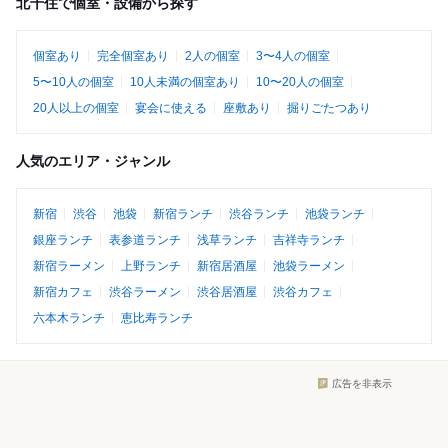
北千住で個室・設備から探す
個室あり
完全個室あり
2人の個室
3〜4人の個室
5〜10人の個室
10人未満の個室あり
10〜20人の個室
20人以上の個室
宴会に使える
座敷あり
掘りごたつあり
人気のエリア・ジャンル
新宿
渋谷
池袋
新宿ランチ
渋谷ランチ
池袋ランチ
銀座ランチ
表参道ランチ
浅草ランチ
吉祥寺ランチ
新宿ラーメン
上野ランチ
新宿居酒屋
池袋ラーメン
新宿カフェ
渋谷ラーメン
渋谷居酒屋
渋谷カフェ
六本木ランチ
恵比寿ランチ
広告を非表示