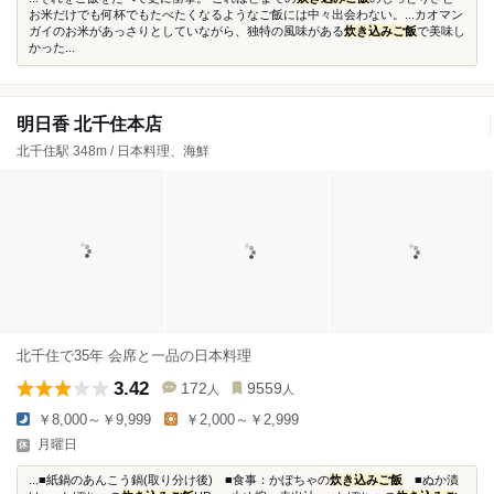
お米だけでも何杯でもたべたくなるようなご飯には中々出会わない。...カオマン
ガイのお米があっさりとしていながら、独特の風味がある
炊き込みご飯
で美味し
かった...
明日香 北千住本店
北千住駅 348m / 日本料理、海鮮
北千住で35年 会席と一品の日本料理
3.42
172
9559
人
人
￥8,000～￥9,999
￥2,000～￥2,999
月曜日
...■紙鍋のあんこう鍋(取り分け後) ■食事：かぼちゃの
炊き込みご飯
■ぬか漬