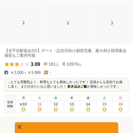
【北千住駅徒歩2分】デート・記念日向け個室完備、最大40人様用宴会
個室もご案内可能
3.09
181
10976
人
人
￥3,000～￥3,999
-
...とても雰囲気よく、料理もとても美味しかったです！ 店員さんも笑顔でお感
じ良く、また行きたいなと思いました！
炊き込みご飯
が美味しかったです...
月
火
水
木
金
土
日
空席
10
11
12
13
14
15
16
8
/
情報