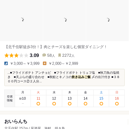
【北千住駅徒歩3分！】肉とチーズを楽しむ個室ダイニング！
3.09
58
2272
人
人
￥3,000～￥3,999
￥2,000～￥2,999
...■フライドポテト アンチョビ ■フライドポテト トリュフ塩 ■秋刀魚の塩焼
き ■天ぷらの盛り合わせ ■秋鮭とキノコの
炊き込みご飯
〆の出汁付き ■３８
００円コース②２人分...
月
火
水
木
金
土
日
空席
10
11
12
13
14
15
16
8
/
情報
おいらんち
北千住駅 257m / 居酒屋、海鮮、焼き鳥