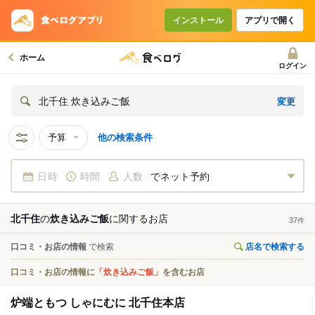
インストール
アプリで開く
ホーム
ログイン
変更
北千住 炊き込みご飯
予算
他の検索条件
日時
時間
人数
でネット予約
北千住
の
炊き込みご飯
に関する
お店
37
件
口コミ・お店の情報
で検索
店名で検索する
口コミ・お店の情報に
「炊き込みご飯」
を含むお店
炉端ともつ しゃにむに 北千住本店