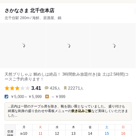
さかなさま 北千住本店
北千住駅 280m / 海鮮、居酒屋、鍋
天然ブリしゃぶ 鯛めしは絶品！ 3時間飲み放題付き(金 土は2.5時間)コ
ースご予約承ります！
3.41
426
22271
人
人
￥5,000～￥5,999
～￥999
...店内は一部のテーブル席を除き、靴を脱い畳となっていました。 盛り付けも
綺麗な刺身の盛り合わせや看板メニューの
炊き込みご飯
など美味しくいただきま
した...
月
火
水
木
金
土
日
空席
10
11
12
13
14
15
16
8
/
情報