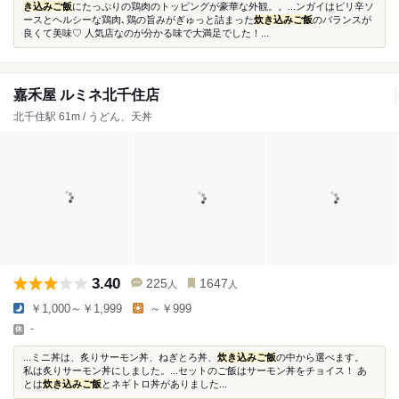
き込みご飯
にたっぷりの鶏肉のトッピングが豪華な外観。。...ンガイはピリ辛ソ
ースとヘルシーな鶏肉､鶏の旨みがぎゅっと詰まった
炊き込みご飯
のバランスが
良くて美味♡ 人気店なのが分かる味で大満足でした！...
嘉禾屋 ルミネ北千住店
北千住駅 61m / うどん、天丼
3.40
225
1647
人
人
￥1,000～￥1,999
～￥999
-
...ミニ丼は、炙りサーモン丼、ねぎとろ丼、
炊き込みご飯
の中から選べます。
私は炙りサーモン丼にしました。...セットのご飯はサーモン丼をチョイス！ あ
とは
炊き込みご飯
とネギトロ丼がありました...