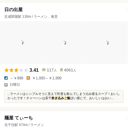
日の出屋
京成関屋駅 138m / ラーメン、食堂
3.41
117
4061
人
人
～￥999
￥1,000～￥1,999
日曜日
...ラーメンはシンプルそうに見えて何度も飲んでしまう沁み渡るスープ！おいし
かったです！チャーハンは若干
炊き込みご飯
ぽい感じで、おいしいはおい...
麺屋 てぃーち
北千住駅 474m / ラーメン