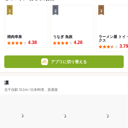
1
2
3
焼肉幸泉
うなぎ 魚政
ラーメン屋 トイ
クス
4.38
4.26
3.7
アプリに切り替える
凛
北千住駅 311m / 日本料理、居酒屋