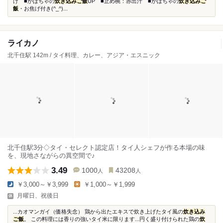
け ■かぼちゃの
炊き込みご飯
UP ■止め椀：赤出汁 ■かぼちゃの
炊き込みご
飯
・お焦げ付き(^_^)...
ライカノ
北千住駅 142m / タイ料理、カレー、アジア・エスニック
北千住駅3分◇タイ・セレクト認定店！タイ人シェフが作る本場の味
を、現地さながらの異空間で♪
3.49
1000
43208
人
人
￥3,000～￥3,999
￥1,000～￥1,999
月曜日、祝後日
...カオマンガイ（価格失念） 鶏から出たエキスで炊き上げたタイ風の
炊き込み
ご飯
。 この料理には香りの強いタイ米に限ります...円く盛り付けられた鶏の
炊