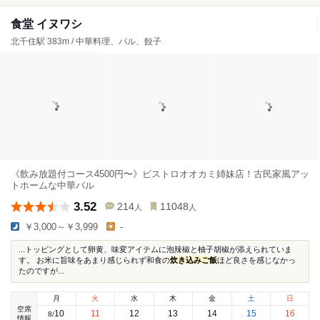
食堂 イヌワシ
北千住駅 383m / 中華料理、バル、餃子
《飲み放題付コース4500円〜》ビストロオオカミ姉妹店！古民家風アッ
トホームな中華バル
3.52
214
11048
人
人
￥3,000～￥3,999
-
...トッピングとして卵黄、味変アイテムに泡辣椒と柚子胡椒が添えられていま
す。 お米に旨味をあまり感じられず和食の
炊き込みご飯
ほど良さを感じなかっ
たのですが...
月
火
水
木
金
土
日
空席
10
11
12
13
14
15
16
8
/
情報