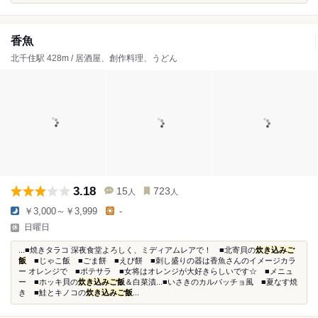
香魚
北千住駅 428m / 居酒屋、創作料理、うどん
3.18
15
723
人
人
￥3,000～￥3,999
-
日曜日
...■焼きタラコ 深夜食堂よろしく、ミディアムレアで！ ■北寄貝の
炊き込みご
飯
■じゃこ飯 ■ごま餅 ■えび餅 ■刺し盛りの器は香魚さんのイメージカラ
ー オレンジで ■ポテサラ ■女将はオレンジが大好きらしいです☆ ■メニュ
ー ■ホッキ貝の
炊き込みご飯
＆白菜漬...■いさきのカルパッチョ風 ■夏なす焼
き ■鮭とキノコの
炊き込みご飯
...