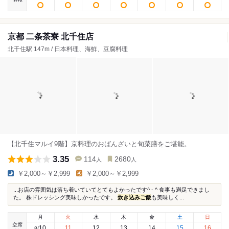
京都 二条茶寮 北千住店
北千住駅 147m / 日本料理、海鮮、豆腐料理
【北千住マルイ9階】京料理のおばんざいと旬菜膳をご堪能。
3.35
114
2680
人
人
￥2,000～￥2,999
￥2,000～￥2,999
...お店の雰囲気は落ち着いていてとてもよかったです^ - ^ 食事も満足できまし
た。 株ドレッシング美味しかったです。
炊き込みご飯
も美味しく...
月
火
水
木
金
土
日
空席
10
11
12
13
14
15
16
8
/