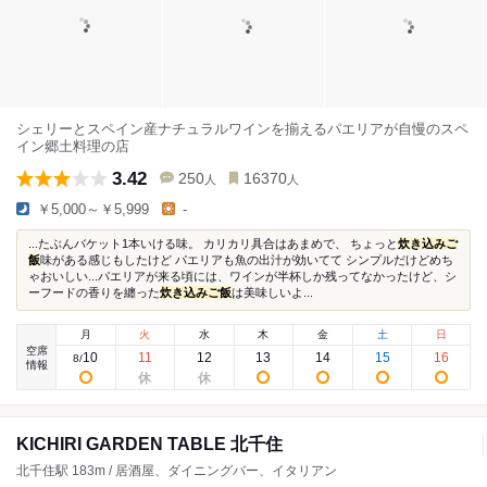
シェリーとスペイン産ナチュラルワインを揃えるパエリアが自慢のスペ
イン郷土料理の店
3.42
250
16370
人
人
￥5,000～￥5,999
-
...たぶんバケット1本いける味。 カリカリ具合はあまめで、 ちょっと
炊き込みご
飯
味がある感じもしたけど パエリアも魚の出汁が効いてて シンプルだけどめち
ゃおいしい...パエリアが来る頃には、ワインが半杯しか残ってなかったけど、シ
ーフードの香りを纏った
炊き込みご飯
は美味しいよ...
月
火
水
木
金
土
日
空席
10
11
12
13
14
15
16
8
/
情報
KICHIRI GARDEN TABLE 北千住
北千住駅 183m / 居酒屋、ダイニングバー、イタリアン