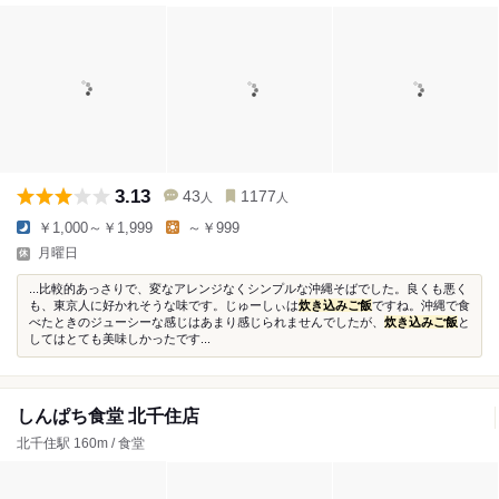
3.13
43
1177
人
人
￥1,000～￥1,999
～￥999
月曜日
...比較的あっさりで、変なアレンジなくシンプルな沖縄そばでした。良くも悪く
も、東京人に好かれそうな味です。じゅーしぃは
炊き込みご飯
ですね。沖縄で食
べたときのジューシーな感じはあまり感じられませんでしたが、
炊き込みご飯
と
してはとても美味しかったです...
しんぱち食堂 北千住店
北千住駅 160m / 食堂