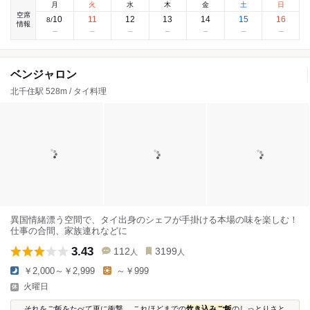
月
火
水
木
金
土
日
空席
10
11
12
13
14
15
16
8
/
情報
ベンジャロン
北千住駅 528m / タイ料理
異国情緒漂う空間で、タイ出身のシェフが手掛ける本場の味を楽しむ！
仕事の合間、家族連れなどに
3.43
112
3199
人
人
￥2,000～￥2,999
～￥999
火曜日
...それをご飯をたべて更に衝撃。 これほどまでの
炊き込みご飯
のしっとりさと