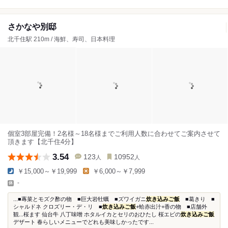
さかなや別邸
北千住駅 210m / 海鮮、寿司、日本料理
個室3部屋完備！2名様～18名様までご利用人数に合わせてご案内させて
頂きます【北千住4分】
3.54
123
10952
人
人
￥15,000～￥19,999
￥6,000～￥7,999
-
...■蓴菜とモズク酢の物 ■巨大岩牡蠣 ■ズワイガニ
炊き込みご飯
■葛きり ■
シャルドネ クロズリー・デ・リ ■
炊き込みご飯
+蛤赤出汁+香の物 ■店舗外
観...桜ます 仙台牛 八丁味噌 ホタルイカとセリのおひたし 桜エビの
炊き込みご飯
デザート 春らしいメニューでどれも美味しかったです...