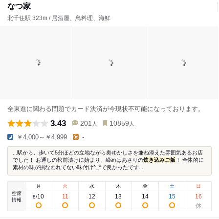
なつ家
北千住駅 323m / 居酒屋、鳥料理、海鮮
全東進に関わる問題でカード決済が今現状不可能になっております。
3.43
201
10859
人
人
￥4,000～￥4,999
-
...駅から、歩いて5分ほどの立地ながら奥ゆかしさを兼ね添えた雰囲気あるお店
でした！ お通しの松前漬けに始まり、締めはあさりの
炊き込みご飯
！ 全体的に
素材の味が損なわれてない味付け^_^で良かったです...
月
火
水
木
金
土
日
空席
10
11
12
13
14
15
16
8
/
情報