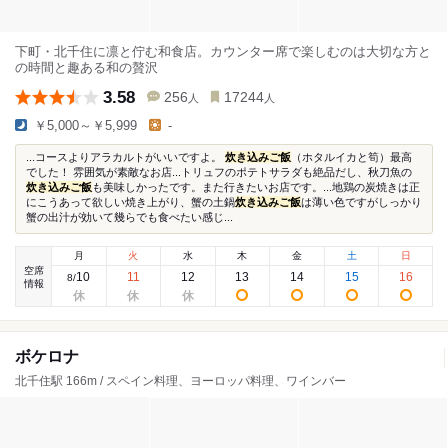
下町・北千住に凛と佇む和食店。カウンター席で楽しむのは大切な方と
の時間と趣ある和の贅沢
3.58
256
17244
人
人
￥5,000～￥5,999
-
...コースよりアラカルトがいいですよ。
炊き込みご飯
（ホタルイカと筍）最高
でした！ 雰囲気が素敵なお店...トリュフのポテトサラダも絶品だし、秋刀魚の
炊き込みご飯
も美味しかったです。また行きたいお店です。...地鶏の炭焼きは正
にこうあって欲しい焼き上がり、蟹の土鍋
炊き込みご飯
は薄い色ですがしっかり
蟹の出汁が効いて幾らでも食べたい感じ...
月
火
水
木
金
土
日
空席
10
11
12
13
14
15
16
8
/
情報
ボケロナ
北千住駅 166m / スペイン料理、ヨーロッパ料理、ワインバー