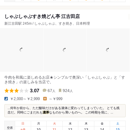
しゃぶしゃぶすき焼どん亭 江古田店
新江古田駅 245m / しゃぶしゃぶ、すき焼き、日本料理
牛肉を和風に楽しめるお店★シンプルで奥深い「しゃぶしゃぶ」と「す
き焼き」の楽しみを当店で。
3.07
67
924
人
人
￥2,000～￥2,999
～￥999
...何年か前から、ただ酸味だけがある液体に変わってしまっていた。 とても残
念だ。同時にごまだれも
濃厚
なものから薄いものへ。 この時期を境に、...
日
月
火
水
木
金
土
空席
9
10
11
12
13
14
15
8
/