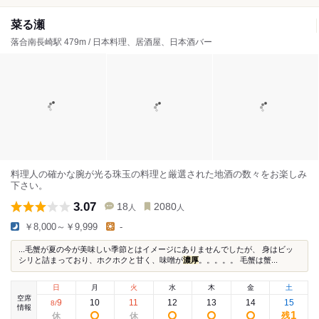
菜る瀬
落合南長崎駅 479m / 日本料理、居酒屋、日本酒バー
料理人の確かな腕が光る珠玉の料理と厳選された地酒の数々をお楽しみ
下さい。
3.07
18
2080
人
人
￥8,000～￥9,999
-
...毛蟹が夏の今が美味しい季節とはイメージにありませんでしたが、 身はビッ
シリと詰まっており、ホクホクと甘く、味噌が
濃厚
。。。。。 毛蟹は蟹...
日
月
火
水
木
金
土
空席
9
10
11
12
13
14
15
8
/
情報
1
残