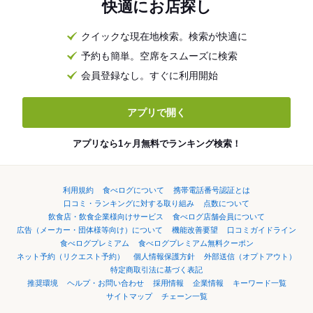
快適にお店探し
クイックな現在地検索。検索が快適に
予約も簡単。空席をスムーズに検索
会員登録なし。すぐに利用開始
アプリで開く
アプリなら1ヶ月無料でランキング検索！
利用規約
食べログについて
携帯電話番号認証とは
口コミ・ランキングに対する取り組み
点数について
飲食店・飲食企業様向けサービス
食べログ店舗会員について
広告（メーカー・団体様等向け）について
機能改善要望
口コミガイドライン
食べログプレミアム
食べログプレミアム無料クーポン
ネット予約（リクエスト予約）
個人情報保護方針
外部送信（オプトアウト）
特定商取引法に基づく表記
推奨環境
ヘルプ・お問い合わせ
採用情報
企業情報
キーワード一覧
サイトマップ
チェーン一覧