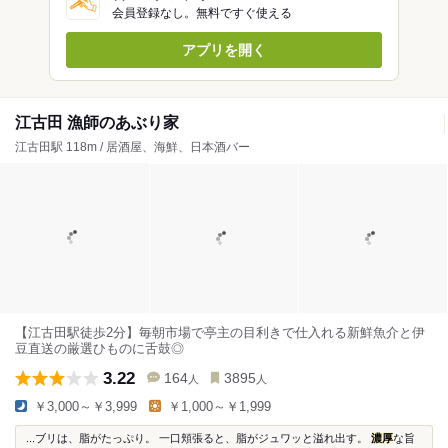
会員登録なし。無料ですぐ使える
アプリを開く
江古田 漁師のあぶり家
江古田駅 118m / 居酒屋、海鮮、日本酒バー
【江古田駅徒歩2分】毎朝市場で亭主の目利きで仕入れる新鮮魚介と伊
豆直送の厳選ひものに舌鼓◎
3.22
164
3895
人
人
￥3,000～￥3,999
￥1,000～￥1,999
...ブリは、脂がたっぷり。 一口頬張ると、脂がジュワッと溢れ出す。
濃厚
な旨