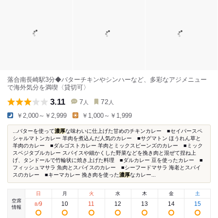
落合南長崎駅3分◆バターチキンやシンハーなど、多彩なアジメニュー
で海外気分を満喫〈貸切可〉
3.11
7
72
人
人
￥2,000～￥2,999
￥1,000～￥1,999
...バターを使って
濃厚
な味わいに仕上げた甘めのチキンカレー ■セイパースペ
シャルマトンカレー 羊肉を煮込んだ人気のカレー ■サグマトン ほうれん草と
羊肉のカレー ■ダルゴストカレー 羊肉とミックスビーンズのカレー ■ミック
スベジタブルカレー スパイスや細かくした野菜などを挽き肉と混ぜて捏ね上
げ、タンドールで竹輪状に焼き上げた料理 ■ダルカレー 豆を使ったカレー ■
フィッシュマサラ 魚肉とスパイスのカレー ■シーフードマサラ 海老とスパイ
スのカレー ■キーマカレー 挽き肉を使った
濃厚
なカレー...
日
月
火
水
木
金
土
空席
9
10
11
12
13
14
15
8
/
情報