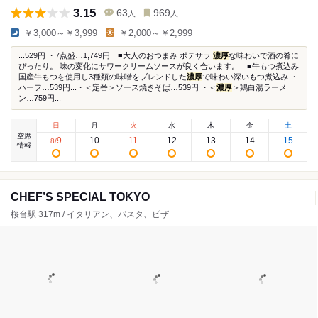
3.15
63
969
人
人
￥3,000～￥3,999
￥2,000～￥2,999
...529円 ・7点盛…1,749円 ■大人のおつまみ ポテサラ
濃厚
な味わいで酒の肴に
ぴったり。 味の変化にサワークリームソースが良く合います。 ■牛もつ煮込み
国産牛もつを使用し3種類の味噌をブレンドした
濃厚
で味わい深いもつ煮込み ・
ハーフ…539円...・＜定番＞ソース焼きそば…539円 ・＜
濃厚
＞鶏白湯ラーメ
ン…759円...
日
月
火
水
木
金
土
空席
9
10
11
12
13
14
15
8
/
情報
CHEF’S SPECIAL TOKYO
桜台駅 317m / イタリアン、パスタ、ピザ