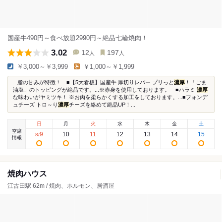
国産牛490円～食べ放題2990円～絶品七輪焼肉！
3.02
12
197
人
人
￥3,000～￥3,999
￥1,000～￥1,999
...脂の甘みが特徴！ ■【5大看板】国産牛 厚切りレバー プリっと
濃厚
！「ごま
油塩」のトッピングが絶品です。...※赤身を使用しております。 ■ハラミ
濃厚
な味わいがヤミツキ！ ※お肉を柔らかくする加工をしております。...■フォンデ
ュチーズ トロ～り
濃厚
チーズを絡めて絶品UP！...
日
月
火
水
木
金
土
空席
9
10
11
12
13
14
15
8
/
情報
焼肉ハウス
江古田駅 62m / 焼肉、ホルモン、居酒屋