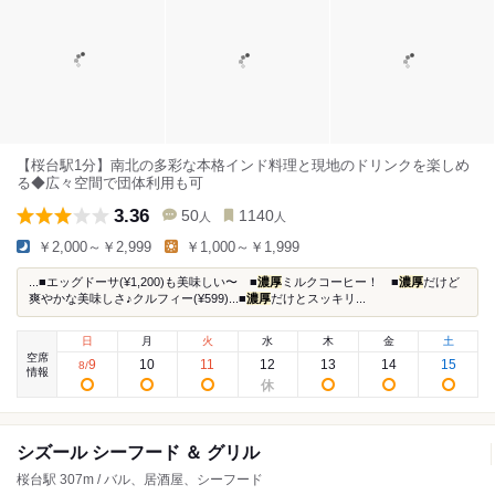
【桜台駅1分】南北の多彩な本格インド料理と現地のドリンクを楽しめ
る◆広々空間で団体利用も可
3.36
50
1140
人
人
￥2,000～￥2,999
￥1,000～￥1,999
...■エッグドーサ(¥1,200)も美味しい〜 ■
濃厚
ミルクコーヒー！ ■
濃厚
だけど
爽やかな美味しさ♪クルフィー(¥599)...■
濃厚
だけとスッキリ...
日
月
火
水
木
金
土
空席
9
10
11
12
13
14
15
8
/
情報
シズール シーフード ＆ グリル
桜台駅 307m / バル、居酒屋、シーフード