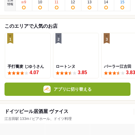
空席
9
10
11
12
13
14
15
8
/
情報
このエリアで人気のお店
1
2
3
手打蕎麦 じゆうさん
ロートンヌ
パーラー江古田
4.07
3.85
3.8
アプリに切り替える
ドイツビール居酒屋 ヴァイス
江古田駅 133m / ビアホール、ドイツ料理