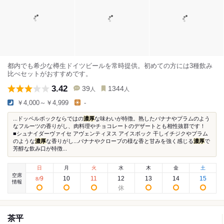
都内でも希少な樽生ドイツビールを常時提供。初めての方には3種飲み
比べセットがおすすめです。
3.42
39
1344
人
人
￥4,000～￥4,999
-
...ドッペルボックならではの
濃厚
な味わいが特徴。熟したバナナやプラムのよう
なフルーツの香りがし、肉料理やチョコレートのデザートとも相性抜群です！
■シュナイダーヴァイセ アヴェンティヌス アイスボック 干しイチジクやプラム
のような
濃厚
な香りがし...バナナやクローブの様な香と甘みを強く感じる
濃厚
で
芳醇な飲み口が特徴...
日
月
火
水
木
金
土
空席
9
10
11
12
13
14
15
8
/
情報
茶平