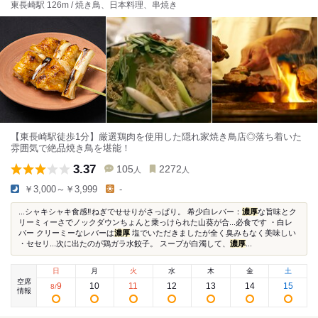
東長崎駅 126m / 焼き鳥、日本料理、串焼き
【東長崎駅徒歩1分】厳選鶏肉を使用した隠れ家焼き鳥店◎落ち着いた
雰囲気で絶品焼き鳥を堪能！
3.37
105
2272
人
人
￥3,000～￥3,999
-
...シャキシャキ食感‼️ねぎでせせりがさっぱり。 希少白レバー：
濃厚
な旨味とク
リーミィーさでノックダウンちょんと乗っけられた山葵が合...必食です ・白レ
バー クリーミーなレバーは
濃厚
塩でいただきましたが全く臭みもなく美味しい
・セセリ...次に出たのが鶏ガラ水餃子。 スープが白濁して、
濃厚
...
日
月
火
水
木
金
土
空席
9
10
11
12
13
14
15
8
/
情報