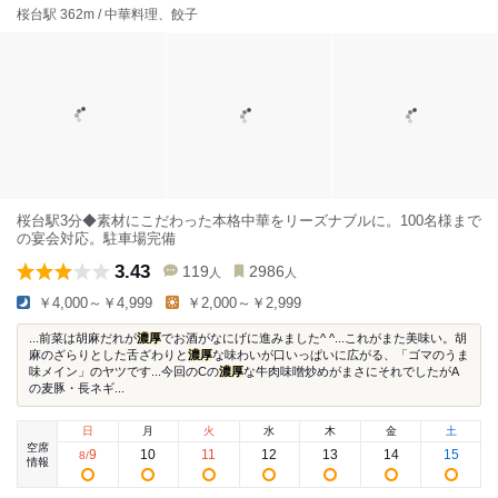
桜台駅 362m / 中華料理、餃子
桜台駅3分◆素材にこだわった本格中華をリーズナブルに。100名様まで
の宴会対応。駐車場完備
3.43
119
2986
人
人
￥4,000～￥4,999
￥2,000～￥2,999
...前菜は胡麻だれが
濃厚
でお酒がなにげに進みました^ ^...これがまた美味い。胡
麻のざらりとした舌ざわりと
濃厚
な味わいが口いっぱいに広がる、「ゴマのうま
味メイン」のヤツです...今回のCの
濃厚
な牛肉味噌炒めがまさにそれでしたがA
の麦豚・長ネギ...
日
月
火
水
木
金
土
空席
9
10
11
12
13
14
15
8
/
情報