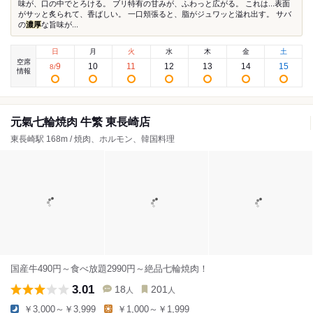
味が、口の中でとろける。 ブリ特有の甘みが、ふわっと広がる。 これは...表面
がサッと炙られて、香ばしい。 一口頬張ると、脂がジュワッと溢れ出す。 サバ
の
濃厚
な旨味が...
日
月
火
水
木
金
土
空席
9
10
11
12
13
14
15
8
/
情報
元氣七輪焼肉 牛繁 東長崎店
東長崎駅 168m / 焼肉、ホルモン、韓国料理
国産牛490円～食べ放題2990円～絶品七輪焼肉！
3.01
18
201
人
人
￥3,000～￥3,999
￥1,000～￥1,999