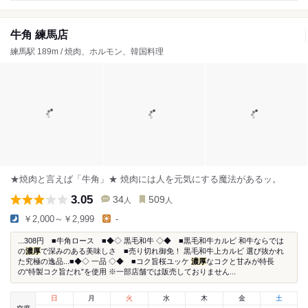
牛角 練馬店
練馬駅 189m / 焼肉、ホルモン、韓国料理
★焼肉と言えば「牛角」★ 焼肉には人を元気にする魔法があるッ。
3.05
34
509
人
人
￥2,000～￥2,999
-
...308円 ■牛角ロース ■◆◇ 黒毛和牛 ◇◆ ■黒毛和牛カルビ 和牛ならでは
の
濃厚
で深みのある美味しさ ■売り切れ御免！ 黒毛和牛上カルビ 選び抜かれ
た究極の逸品...■◆◇ 一品 ◇◆ ■コク旨桜ユッケ
濃厚
なコクと甘みが特長
の“特製コク旨だれ”を使用 ※一部店舗では販売しておりません...
日
月
火
水
木
金
土