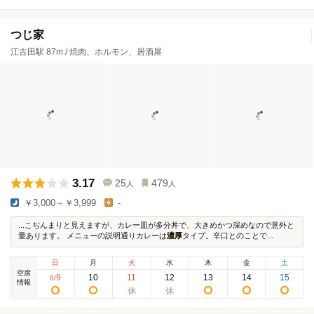
つじ家
江古田駅 87m / 焼肉、ホルモン、居酒屋
3.17
25
479
人
人
￥3,000～￥3,999
-
...こぢんまりと見えますが、カレー皿が多分丼で、大きめかつ深めなので意外と
量あります。 メニューの説明通りカレーは
濃厚
タイプ。辛口とのことで...
日
月
火
水
木
金
土
空席
9
10
11
12
13
14
15
8
/
情報