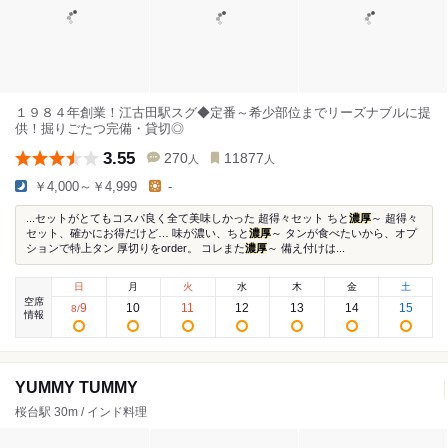
１９８４年創業！江古田駅スグ◆定番～希少部位までリーズナブルに提
供！掘りごたつ完備・貸切◎
3.55
270
11877
人
人
￥4,000～￥4,999
-
...セットがとてもコスパ良く全て美味しかった 超得々セット ちと
濃厚
～ 超得々
セット、確かにお得だけど… 味が濃い、ちと
濃厚
～ タンが食べたいから、オプ
ションで特上タン 厚切りをorder。 コレまた
濃厚
～ 備え付けは...
日
月
火
水
木
金
土
空席
9
10
11
12
13
14
15
8
/
情報
YUMMY TUMMY
桜台駅 30m / インド料理