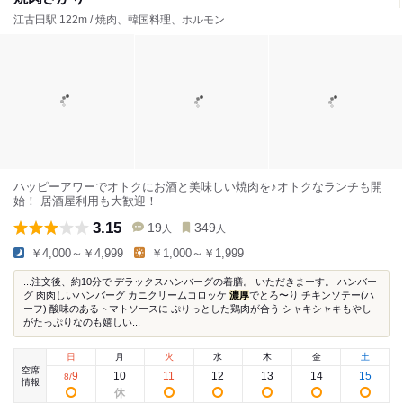
江古田駅 122m / 焼肉、韓国料理、ホルモン
ハッピーアワーでオトクにお酒と美味しい焼肉を♪オトクなランチも開
始！ 居酒屋利用も大歓迎！
3.15
19
349
人
人
￥4,000～￥4,999
￥1,000～￥1,999
...注文後、約10分で デラックスハンバーグの着膳。 いただきまーす。 ハンバー
グ 肉肉しいハンバーグ カニクリームコロッケ
濃厚
でとろ〜り チキンソテー(ハ
ーフ) 酸味のあるトマトソースに ぷりっとした鶏肉が合う シャキシャキもやし
がたっぷりなのも嬉しい...
日
月
火
水
木
金
土
空席
9
10
11
12
13
14
15
8
/
情報