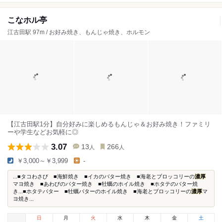
こなホル亭
江古田駅 97m / お好み焼き、もんじゃ焼き、ホルモン
【江古田駅1分】自分好みに楽しめるもんじゃ＆お好み焼き！ファミリ
ーや学生などお気軽に◎
3.07
13
266
人
人
￥3,000～￥3,999
-
...■タコわさび ■海鮮焼き ■イカのバター焼き ■海老とブロッコリーの
濃厚
マヨ焼き ■あわびのバター焼き ■牡蠣のホイル焼き ■ホタテのバター焼
き...■ホタテバター ■牡蠣バターのホイル焼き ■海老とブロッコリーの
濃厚
マ
ヨ焼き...
日
月
火
水
木
金
土