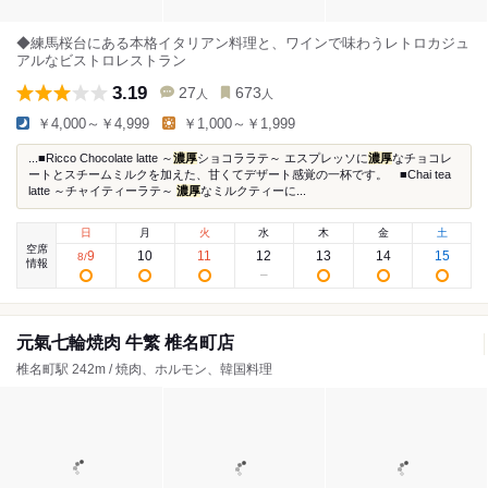
◆練馬桜台にある本格イタリアン料理と、ワインで味わうレトロカジュ
アルなビストロレストラン
3.19
27
673
人
人
￥4,000～￥4,999
￥1,000～￥1,999
...■Ricco Chocolate latte ～
濃厚
ショコララテ～ エスプレッソに
濃厚
なチョコレ
ートとスチームミルクを加えた、甘くてデザート感覚の一杯です。 ■Chai tea
latte ～チャイティーラテ～
濃厚
なミルクティーに...
日
月
火
水
木
金
土
空席
9
10
11
12
13
14
15
8
/
情報
元氣七輪焼肉 牛繁 椎名町店
椎名町駅 242m / 焼肉、ホルモン、韓国料理