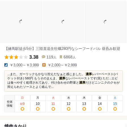
【練馬駅徒歩5分】三陸直送生牡蠣280円なシーフードバル 昼呑み歓迎
3.38
119
6868
人
人
￥3,000～￥3,999
￥2,000～￥2,999
...また、ガーリックもかなり控えだなぁと感じました。
濃厚
レバーペースト(バ
ケット付き) 580円 もうそのまんま、
濃厚
なレバーペーストです(笑) ただ...エビ
は食べやすく処理されてあり、付け合わせの野菜と
濃厚
だけどニンニクのクセが
抑えられたソースとよく絡んで...
日
月
火
水
木
金
土
空席
9
10
11
12
13
14
15
8
/
情報
焼肉さかり