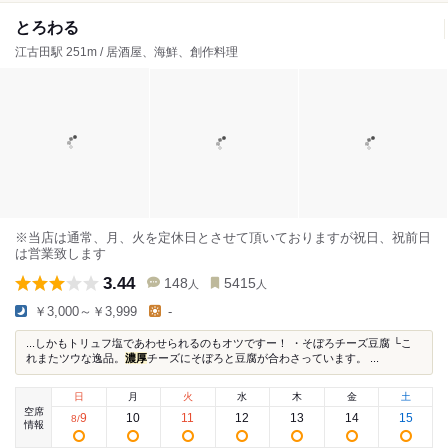
とろわる
江古田駅 251m / 居酒屋、海鮮、創作料理
※当店は通常、月、火を定休日とさせて頂いておりますが祝日、祝前日
は営業致します
3.44
148
5415
人
人
￥3,000～￥3,999
-
...しかもトリュフ塩であわせられるのもオツですー！ ・そぼろチーズ豆腐 └こ
れまたツウな逸品。
濃厚
チーズにそぼろと豆腐が合わさっています。 ...
日
月
火
水
木
金
土
空席
9
10
11
12
13
14
15
8
/
情報