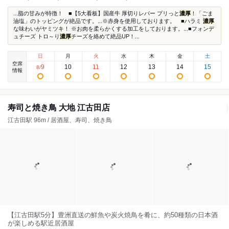
...脂の甘みが特徴！ ■【5大看板】国産牛 厚切りレバー プリっと
濃厚
！「ごま
油塩」のトッピングが絶品です。...※赤身を使用しております。 ■ハラミ
濃厚
な味わいがヤミツキ！ ※お肉を柔らかくする加工をしております。...■フォンデ
ュチーズ トロ～り
濃厚
チーズを絡めて絶品UP！...
日
月
火
水
木
金
土
空席
9
10
11
12
13
14
15
8
/
情報
寿司と焼き鳥 大地 江古田店
江古田駅 96m / 居酒屋、寿司、焼き鳥
【江古田駅5分】豊洲直送の鮮魚や炭火焼鳥を肴に、約50種類の日本酒
が楽しめる駅近居酒屋