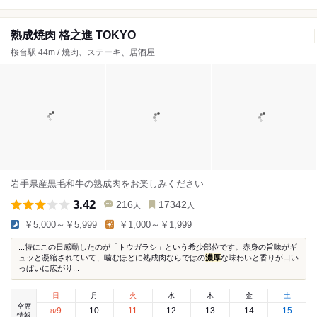
熟成焼肉 格之進 TOKYO
桜台駅 44m / 焼肉、ステーキ、居酒屋
岩手県産黒毛和牛の熟成肉をお楽しみください
3.42
216
17342
人
人
￥5,000～￥5,999
￥1,000～￥1,999
...​特にこの日感動したのが「トウガラシ」という希少部位です。赤身の旨味がギ
ュッと凝縮されていて、噛むほどに熟成肉ならではの
濃厚
な味わいと香りが口い
っぱいに広がり...
日
月
火
水
木
金
土
空席
9
10
11
12
13
14
15
8
/
情報