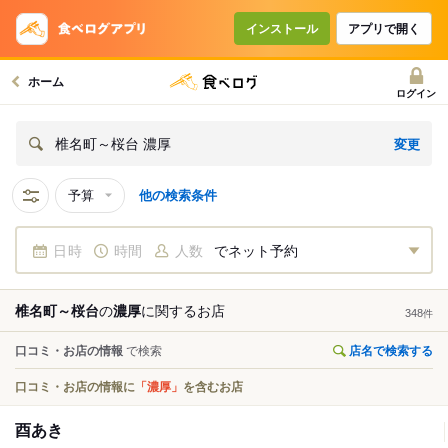
インストール
アプリで開く
ホーム
ログイン
変更
椎名町～桜台 濃厚
予算
他の検索条件
日時
時間
人数
でネット予約
椎名町～桜台
の
濃厚
に関する
お店
348
件
口コミ・お店の情報
で検索
店名で検索する
口コミ・お店の情報に
「濃厚」
を含むお店
酉あき