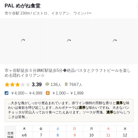
PAL めがね食堂
市ケ谷駅 230m / ビストロ、イタリアン、ワインバー
市ヶ谷駅徒歩５分麹町駅徒歩5分◆絶品パスタとクラフトビールを楽し
める隠れイタリアン☆
3.39
136
7667
人
人
￥4,000～￥4,999
￥1,000～￥1,999
...大きな塊がしっかり煮込まれています。赤ワイン独特の芳醇な香りと
濃厚
な味
わいは食欲を呼び起こします...カルボナーラは
濃厚
な味わいですね、大きなパン
チェッタが沢山入っており食べごたえあります。ソースが秀逸、
濃厚
ながらしつ
こさは皆無...
木
金
土
日
月
火
水
空席
6
7
8
9
10
11
12
8
/
情報