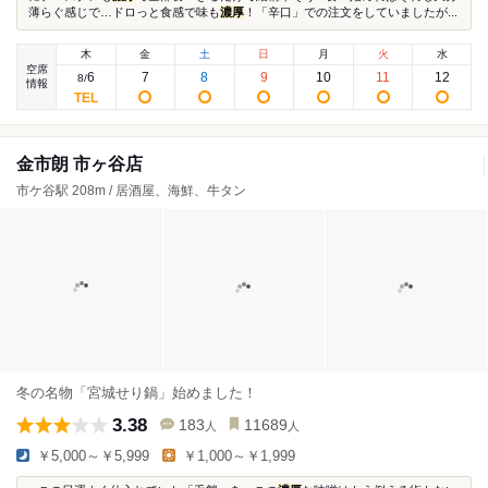
薄らぐ感じで…ドロっと食感で味も
濃厚
！「辛口」での注文をしていましたが...
木
金
土
日
月
火
水
空席
6
7
8
9
10
11
12
8
/
情報
金市朗 市ヶ谷店
市ケ谷駅 208m / 居酒屋、海鮮、牛タン
冬の名物「宮城せり鍋」始めました！
3.38
183
11689
人
人
￥5,000～￥5,999
￥1,000～￥1,999