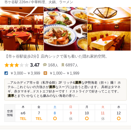
市ケ谷駅 226m / 中華料理、火鍋、ラーメン
【市ヶ谷駅徒歩2分】店内シックで落ち着いた隠れ家的空間。
3.47
168
6897
人
人
￥3,000～￥3,999
￥1,000～￥1,999
...アルカディア市ヶ谷（私学会館）2F リッチ&
濃厚
な伊勢海老（担々）麺！ ホ
テル...これぐらいの力強さが
濃厚
なスープには合うと思います。 具材はタマネ
ギ、赤タマネギ...ドストエフ好きーです！ ドストライクで好きってことです。
濃厚
とまでいかなくとも嫌みのない海老の香り...
木
金
土
日
月
火
水
空席
6
7
8
9
10
11
12
8
/
情報