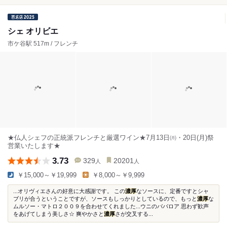
シェ オリビエ
市ケ谷駅 517m / フレンチ
★仏人シェフの正統派フレンチと厳選ワイン★7月13日㈪・20日(月)祭
営業いたします★
3.73
329
20201
人
人
￥15,000～￥19,999
￥8,000～￥9,999
...オリヴィエさんの好意に大感謝です。 この
濃厚
なソースに、定番ですとシャ
ブリが合うということですが、ソースもしっかりとしているので、もっと
濃厚
な
ムルソー・マトロ２００９を合わせてくれました...ウニのババロア 思わず歓声
をあげてしまう美しさ☆ 爽やかさと
濃厚
さが交叉する...