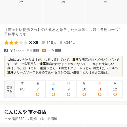
【市ヶ谷駅徒歩２分】旬の食材と厳選した日本酒に舌鼓！各種コースご
予約承ります！
3.39
119
5344
人
人
￥4,000～￥4,999
～￥999
...麺はコシがありますが、つるつるしていて、
濃厚
な胡麻だれと相性バツグンで
す。 途中で温玉投入。
濃厚
胡麻だれがまろやかになって、これまた美味しい。
麺は、小、並...■カレー南蛮うどん ■明太子クリームうどん 明太子たっぷりの
濃厚
クリームソースを絡めて食べるコシの強い讃岐うどんはまさに絶品...
木
金
土
日
月
火
水
空席
6
7
8
9
10
11
12
8
/
情報
にんじんや 市ヶ谷店
市ケ谷駅 362m / 海鮮、鍋、居酒屋