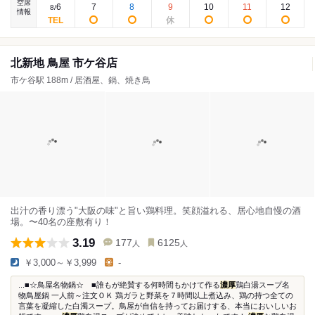
空席
6
7
8
9
10
11
12
8
/
情報
北新地 鳥屋 市ケ谷店
市ケ谷駅 188m / 居酒屋、鍋、焼き鳥
出汁の香り漂う"大阪の味"と旨い鶏料理。笑顔溢れる、居心地自慢の酒
場。〜40名の座敷有り！
3.19
177
6125
人
人
￥3,000～￥3,999
-
...■☆鳥屋名物鍋☆ ■誰もが絶賛する何時間もかけて作る
濃厚
鶏白湯スープ名
物鳥屋鍋 一人前～注文ＯＫ 鶏ガラと野菜を７時間以上煮込み、鶏の持つ全ての
言葉を凝縮した白濁スープ。鳥屋が自信を持ってお届けする、本当においしいお