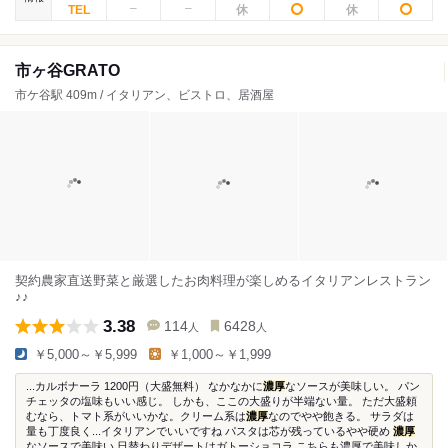
市ヶ谷GRATO
市ケ谷駅 409m / イタリアン、ビストロ、居酒屋
契約農家直送野菜と厳選したお肉料理が楽しめるイタリアンレストラン
♪♪
3.38
114
6428
人
人
￥5,000～￥5,999
￥1,000～￥1,999
...カルボナーラ 1200円（大盛無料） なかなかに
濃厚
なソースが美味しい。 パン
チェッタの塩味もいい感じ。 しかも、ここの大盛りが半端ない量。 ただ大盛頼
むなら、トマト系がいいかな。クリーム系は
濃厚
なのでやや飽きる。 サラダは
量も丁度良く...イタリアンでいいですね パスタは芯が残っているやや硬め
濃厚
なソースで美味い 日替わりデザートはガトーショコラ こちらも濃厚で美味しか