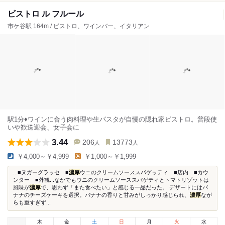
ビストロ ル フルール
市ケ谷駅 164m / ビストロ、ワインバー、イタリアン
駅1分♦︎ワインに合う肉料理や生パスタが自慢の隠れ家ビストロ。普段使
いや歓送迎会、女子会に
3.44
206
13773
人
人
￥4,000～￥4,999
￥1,000～￥1,999
...■ヌガーグラッセ ■
濃厚
ウニのクリームソーススパゲッティ ■店内 ■カウ
ンター ■外観...なかでもウニのクリームソーススパゲティとトマトリゾットは
風味が
濃厚
で、思わず「また食べたい」と感じる一品だった。 デザートにはバ
ナナのチーズケーキを選択。バナナの香りと甘みがしっかり感じられ、
濃厚
なが
らも重すぎず...
木
金
土
日
月
火
水