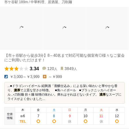
市ケ谷駅 189m / 中華料理、居酒屋、刀削麺
【市ヶ谷駅から徒歩3分】8～40名まで対応可能な個室有◎様々なご宴会
にご利用いただけます！
3.34
120
3849
人
人
￥3,000～￥3,999
～￥999
...■ドラゴンハイボール 紹興酒「善醸仕込み」による深い味わいと華やかな香
り、
濃厚
で上質な甘さが特徴。 ■角ハイボール ■ブラックニッカハイボー
ル...▫刀削麺 ️担々麺 味噌の味わい。痺れはそれほどないタイプ。
濃厚
なスープに
ライスがよく合いました...
木
金
土
日
月
火
水
空席
6
7
8
9
10
11
12
8
/
情報