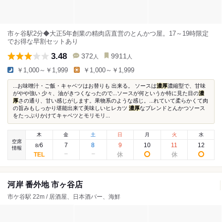
市ヶ谷駅2分◆大正5年創業の精肉店直営のとんかつ屋。17～19時限定
でお得な早割セットあり
3.48
372
9911
人
人
￥1,000～￥1,999
￥1,000～￥1,999
...お味噌汁・ご飯・キャベツはお替りも 出来る。 ソースは
濃厚
濃縮型で、甘味
がやや強い 少々、油がきつくなったので...ソースが何というか特に見た目の
濃
厚
さの通り、甘い感じがします。果物系のような感じ。...れていて柔らかくて肉
の旨みもしっかり堪能出来て美味しいヒレカツ
濃厚
なブレンドとんかつソース
をたっぷりかけてキャベツとモリモリ...
木
金
土
日
月
火
水
空席
6
7
8
9
10
11
12
8
/
情報
河岸 番外地 市ヶ谷店
市ケ谷駅 22m / 居酒屋、日本酒バー、海鮮