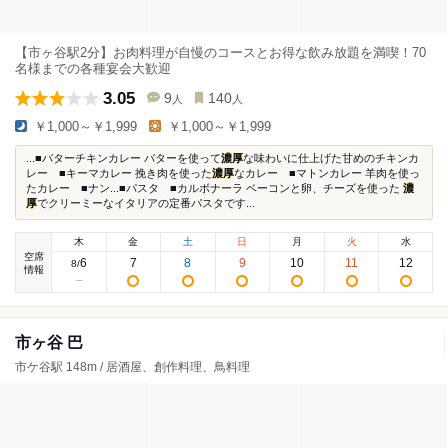
【市ヶ谷駅2分】お肉料理が自慢のコースとお得な飲み放題を満喫！70
名様までの各種宴会大歓迎
3.05
9
140
人
人
￥1,000～￥1,999
￥1,000～￥1,999
...■バターチキンカレー バターを使って
濃厚
な味わいに仕上げた甘めのチキンカ
レー ■キーマカレー 挽き肉を使った
濃厚
なカレー ■マトンカレー 羊肉を使っ
たカレー ■ナン...■パスタ ■カルボナーラ ベーコンと卵、チーズを使った
濃
厚
でクリーミーなイタリアの定番パスタです...
木
金
土
日
月
火
水
空席
6
7
8
9
10
11
12
8
/
情報
市ヶ谷 巴
市ケ谷駅 148m / 居酒屋、創作料理、鳥料理