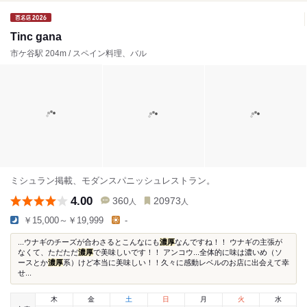
Tinc gana
市ケ谷駅 204m / スペイン料理、バル
ミシュラン掲載、モダンスパニッシュレストラン。
4.00
360
20973
人
人
￥15,000～￥19,999
-
...ウナギのチーズが合わさるとこんなにも
濃厚
なんですね！！ ウナギの主張が
なくて、ただただ
濃厚
で美味しいです！！ アンコウ...全体的に味は濃いめ（ソ
ースとか
濃厚
系）けど本当に美味しい！！久々に感動レベルのお店に出会えて幸
せ...
木
金
土
日
月
火
水