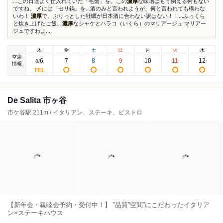
...この日運よく仕入れていた「毛蟹」を。この
濃厚
な味噌はもう例える術もない
ですね。 〆には「セリ鍋」を...酒のみと言われようが、何と言われても構わな
いわ！
濃厚
で、ぷりっとした牡蠣が日本酒に合わない訳はない！！...ふっくら
と炊き上げたご飯、
濃厚
なシャケとハラコ（いくら）のマリアージュ マリアー
ジュですわよ...
木
金
土
日
月
火
水
空席
6
7
8
9
10
11
12
8
/
情報
De Salita 市ヶ谷
市ケ谷駅 211m / イタリアン、ステーキ、ビストロ
【新年会・親睦会予約・受付中！】 ”品質”空間”にこだわったイタリア
ン×ステーキハウス