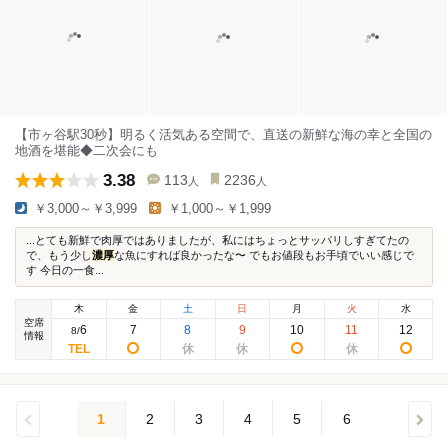
【市ヶ谷駅30秒】明るく活気ある空間で、直送の新鮮な海の幸と全国の
地酒を堪能◆二次会にも
3.38
113
2236
人
人
￥3,000～￥3,999
￥1,000～￥1,999
...とても新鮮で肉厚ではありましたが、私にはちょっとサッパリしすぎてたの
で、もう少し
濃厚
な魚にすれば良かったな〜 でもお値段もお手頃でいい感じで
す 今日の一食...
木
金
土
日
月
火
水
空席
6
7
8
9
10
11
12
8
/
情報
1
2
3
4
5
6