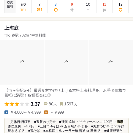
空席
6
7
8
9
10
11
12
8
/
情報
1
残
上海庭
市ケ谷駅 702m / 中華料理
【市ヶ谷駅5分】厳選食材で作り上げる本格上海料理を、お手頃価格で
気軽に満喫！各種宴会に◎
3.37
80
1597
人
人
￥4,000～￥4,999
～￥999
...定休日:日曜日 ■週替わり定食 ■麺類 追加 ・半チャーハン…+100円 ・
濃厚
杏仁豆腐…+100円 ■五目つゆそば or 五目焼きそば 各 ■海鮮つゆそば or 海鮮
焼きそば 各 ■鶏そば ■本格四川風マーラー麺 普通 or 激辛 各 ■健康野菜た