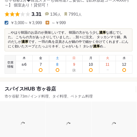
市ヶ谷駅2分◆韓流スターも御用達♪ご宴会に【飲み放題コース4000円
～】 個室あり！貸切可！
3.31
136
7991
人
人
￥3,000～￥3,999
～￥999
...やはり韓国のお店のが美味しいです。 韓国の方がもう少し
濃厚
な感じでし
た。 こちらの方があっさりしていました。...別々に注文。 タッカンマリ鍋、鳥
のだしが
濃厚
です。一羽の鳥を店員さんが鍋の中で細かく分けてくれます...にん
にく効いたスープとたっぷりネギ、じゃがいも！ タレが
濃厚
め...
木
金
土
日
月
火
水
空席
6
7
8
9
10
11
12
8
/
情報
スパイスHUB 市ヶ谷店
市ケ谷駅 73m / インド料理、タイ料理、ベトナム料理