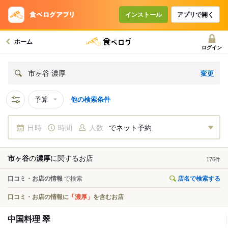
インストール
アプリで開く
ホーム
ログイン
変更
市ヶ谷 濃厚
予算
他の検索条件
日時
時間
人数
でネット予約
市ヶ谷
の
濃厚
に関する
お店
176
件
口コミ・お店の情報
で検索
店名で検索する
口コミ・お店の情報に
「濃厚」
を含むお店
中国料理 翠