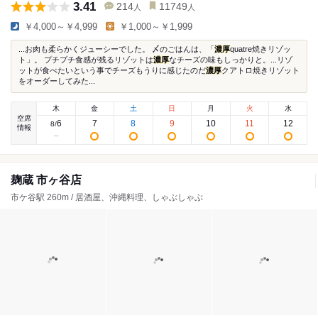
3.41
214
11749
人
人
￥4,000～￥4,999
￥1,000～￥1,999
...お肉も柔らかくジューシーでした。 〆のごはんは、「
濃厚
quatre焼きリゾッ
ト」。 プチプチ食感が残るリゾットは
濃厚
なチーズの味もしっかりと。...リゾ
ットが食べたいという事でチーズもうりに感じたのだ
濃厚
クアトロ焼きリゾット
をオーダーしてみた...
木
金
土
日
月
火
水
空席
6
7
8
9
10
11
12
8
/
情報
麹蔵 市ヶ谷店
市ケ谷駅 260m / 居酒屋、沖縄料理、しゃぶしゃぶ