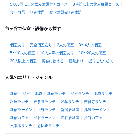
5,000円以上の飲み放題付きコース
3時間以上の飲み放題コース
食べ放題
飲み放題
食べ放題&飲み放題
市ヶ谷で個室・設備から探す
個室あり
完全個室あり
2人の個室
3〜4人の個室
5〜10人の個室
10人未満の個室あり
10〜20人の個室
20人以上の個室
宴会に使える
座敷あり
掘りごたつあり
人気のエリア・ジャンル
新宿
渋谷
池袋
新宿ランチ
渋谷ランチ
池袋ランチ
銀座ランチ
表参道ランチ
浅草ランチ
吉祥寺ランチ
新宿ラーメン
上野ランチ
新宿居酒屋
池袋ラーメン
新宿カフェ
渋谷ラーメン
渋谷居酒屋
渋谷カフェ
六本木ランチ
恵比寿ランチ