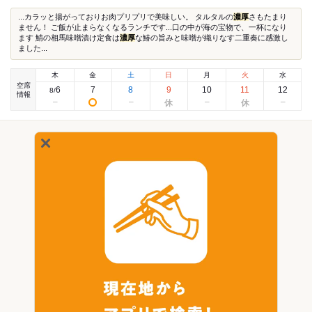
...カラッと揚がっておりお肉プリプリで美味しい。 タルタルの
濃厚
さもたまり
ません！ ご飯が止まらなくなるランチです...口の中が海の宝物で、一杯になり
ます 鯖の相馬味噌漬け定食は
濃厚
な鰆の旨みと味噌が織りなす二重奏に感激し
ました...
木
金
土
日
月
火
水
空席
6
7
8
9
10
11
12
8
/
情報