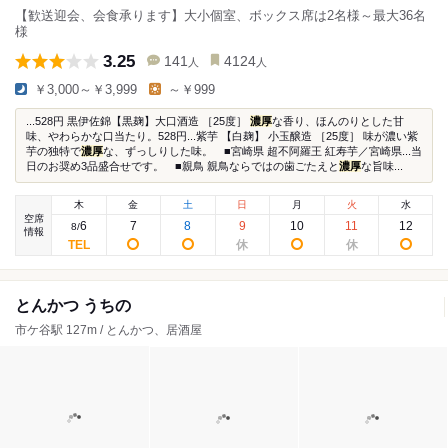
【歓送迎会、会食承ります】大小個室、ボックス席は2名様～最大36名
様
3.25
141
4124
人
人
￥3,000～￥3,999
～￥999
...528円 黒伊佐錦【黒麹】大口酒造 ［25度］
濃厚
な香り、ほんのりとした甘
味、やわらかな口当たり。528円...紫芋 【白麹】 小玉醸造 ［25度］ 味が濃い紫
芋の独特で
濃厚
な、ずっしりした味。 ■宮崎県 超不阿羅王 紅寿芋／宮崎県...当
日のお奨め3品盛合せです。 ■親鳥 親鳥ならではの歯ごたえと
濃厚
な旨味...
木
金
土
日
月
火
水
空席
6
7
8
9
10
11
12
8
/
情報
とんかつ うちの
市ケ谷駅 127m / とんかつ、居酒屋