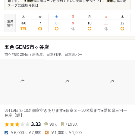
鍋です。 ■
濃厚
鶏白湯スープが決めてカレ...美味しかったです！
濃厚
な鶏白湯
スープに感動 今回は...
木
金
土
日
月
火
水
空席
6
7
8
9
10
11
12
8
/
情報
五色 GEMS市ヶ谷店
市ケ谷駅 204m / 居酒屋、日本料理、日本酒バー
8月19日㈬ 10名個室空きあります■個室３～30名様まで■愛知県三河一
色産【鰻】
3.33
99
7193
人
人
￥6,000～￥7,999
￥1,000～￥1,999