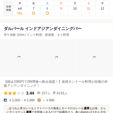
木
金
土
日
月
火
水
空席
6
7
8
9
10
11
12
8
/
情報
ダルバール インドアジアンダイニングバー
市ケ谷駅 326m / インド料理、居酒屋、タイ料理
【税込3380円で2時間食べ飲み放題！】炭焼タンドール料理が自慢の本
格アジアンダイニング！
3.44
157
4191
人
人
￥3,000～￥3,999
～￥999
...ほうれん草カレーもトマトベースの海老とキーマのカレーも
濃厚
なお味、さら
にチーズナンも
濃厚
で全部食べきるだけで結構辛そう...食べ始めればそれも大分