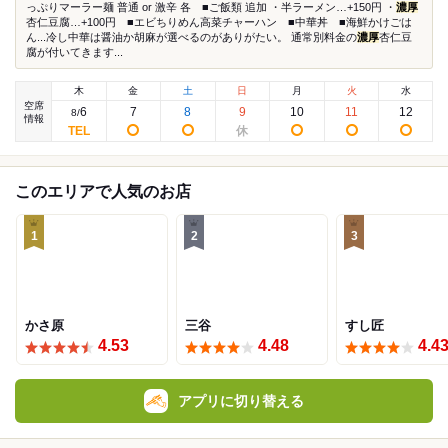
っぷりマーラー麺 普通 or 激辛 各 ■ご飯類 追加 ・半ラーメン…+150円 ・
濃厚
杏仁豆腐…+100円 ■エビちりめん高菜チャーハン ■中華丼 ■海鮮かけごは
ん...冷し中華は醤油か胡麻が選べるのがありがたい。 通常別料金の
濃厚
杏仁豆
腐が付いてきます...
木
金
土
日
月
火
水
空席
6
7
8
9
10
11
12
8
/
情報
このエリアで人気のお店
1
2
3
かさ原
三谷
すし匠
4.53
4.48
4.4
アプリに切り替える