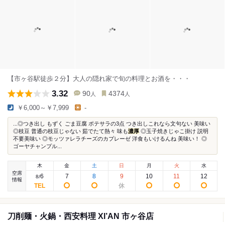
【市ヶ谷駅徒歩２分】大人の隠れ家で旬の料理とお酒を・・・
3.32
90
4374
人
人
￥6,000～￥7,999
-
...◎つき出し もずく ごま豆腐 ポテサラの3点 つき出しこれなら文句ない 美味い
◎枝豆 普通の枝豆じゃない 茹でたて熱々 味も
濃厚
◎玉子焼きじゃこ掛け 説明
不要美味い ◎モッツァレラチーズのカプレーゼ 洋食もいけるんね 美味い！ ◎
ゴーヤチャンプル...
木
金
土
日
月
火
水
空席
6
7
8
9
10
11
12
8
/
情報
刀削麺・火鍋・西安料理 XI’AN 市ヶ谷店