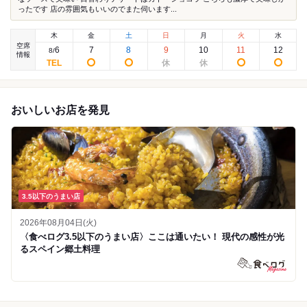
ったです 店の雰囲気もいいのでまた伺います...
木
金
土
日
月
火
水
空席
6
7
8
9
10
11
12
8
/
情報
おいしいお店を発見
3.5以下のうまい店
2026年08月04日(火)
〈食べログ3.5以下のうまい店〉ここは通いたい！ 現代の感性が光
るスペイン郷土料理