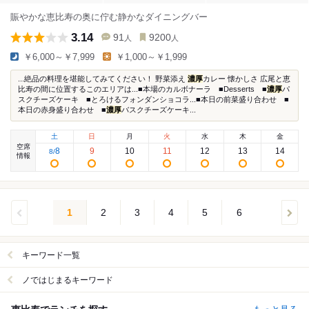
賑やかな恵比寿の奥に佇む静かなダイニングバー
3.14
91
9200
人
人
￥6,000～￥7,999
￥1,000～￥1,999
...絶品の料理を堪能してみてください！ 野菜添え
濃厚
カレー 懐かしさ 広尾と恵
比寿の間に位置するこのエリアは...■本場のカルボナーラ ■Desserts ■
濃厚
パ
スクチーズケーキ ■とろけるフォンダンショコラ...■本日の前菜盛り合わせ ■
本日の赤身盛り合わせ ■
濃厚
バスクチーズケーキ...
土
日
月
火
水
木
金
空席
8
9
10
11
12
13
14
8
/
情報
1
2
3
4
5
6
キーワード一覧
ノではじまるキーワード