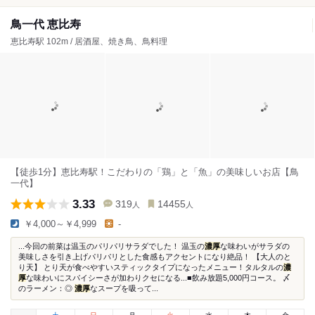
鳥一代 恵比寿
恵比寿駅 102m / 居酒屋、焼き鳥、鳥料理
【徒歩1分】恵比寿駅！こだわりの「鶏」と「魚」の美味しいお店【鳥
一代】
3.33
319
14455
人
人
￥4,000～￥4,999
-
...今回の前菜は温玉のパリパリサラダでした！ 温玉の
濃厚
な味わいがサラダの
美味しさを引き上げパリパリとした食感もアクセントになり絶品！ 【大人のと
り天】 とり天が食べやすいスティックタイプになったメニュー！タルタルの
濃
厚
な味わいにスパイシーさが加わりクセになる...■飲み放題5,000円コース。 〆
のラーメン：◎
濃厚
なスープを吸って...