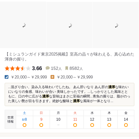
【ミシュランガイド東京2025掲載】至高の品々が味わえる、真心込めた
渾身の握り。
3.66
152
8582
人
人
￥20,000～￥29,999
￥20,000～￥29,999
...混ざり合い、染み入る味わいでしたね。 あん肝いなり あん肝の
濃厚
な味わい
にいなりの食感、味わいが合い 美味しかったです。...しっかりとした風味とと
もに、口の中に広がる
濃厚
な旨味はまさに至福の瞬間...青魚の握りは、脂がのっ
た美しい艶が目を引きます。絶妙な酸味と
濃厚
な風味が一体となり...
土
日
月
火
水
木
金
空席
8
9
10
11
12
13
14
8
/
情報