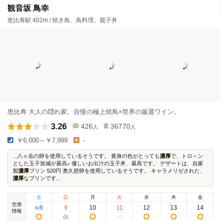
観音坂 鳥幸
恵比寿駅 402m / 焼き鳥、鳥料理、親子丼
恵比寿 大人の隠れ家。自慢の極上焼鳥×世界の厳選ワイン。
3.26
426
36770
人
人
￥6,000～￥7,999
-
...八ヶ岳の卵を使用しているそうです。 黄身の色がとっても
濃厚
で、トロ～ン
とした玉子加減が最高♪ 優しいお出汁の玉子丼、最高です。 デザートは、自家
製
濃厚
プリン 520円 奥久慈卵を使用しているそうです。 キャラメリゼされた、
濃厚
なプリンです...
土
日
月
火
水
木
金
空席
8
9
10
11
12
13
14
8
/
情報