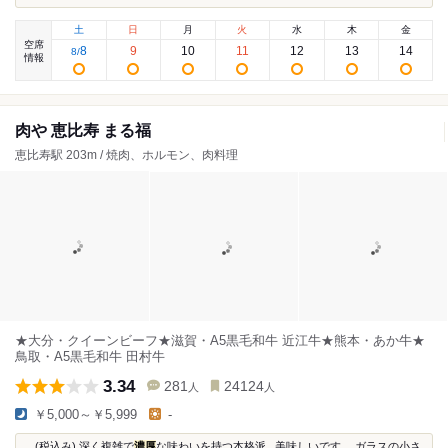
土
日
月
火
水
木
金
空席
8
9
10
11
12
13
14
8
/
情報
肉や 恵比寿 まる福
恵比寿駅 203m / 焼肉、ホルモン、肉料理
★大分・クイーンビーフ★滋賀・A5黒毛和牛 近江牛★熊本・あか牛★
鳥取・A5黒毛和牛 田村牛
3.34
281
24124
人
人
￥5,000～￥5,999
-
...(税込み) 深く複雑で
濃厚
な味わいを持つ本格派...美味しいです。 ガラスの小さ