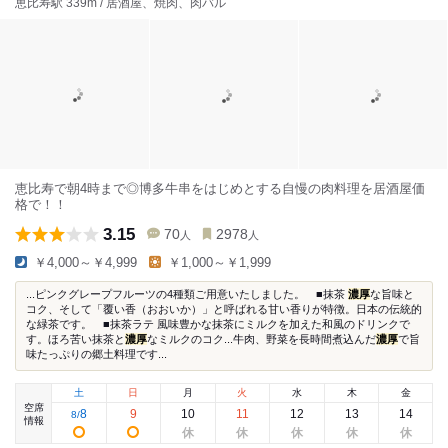
恵比寿駅 339m / 居酒屋、焼肉、肉バル
恵比寿で朝4時まで◎博多牛串をはじめとする自慢の肉料理を居酒屋価
格で！！
3.15
70
2978
人
人
￥4,000～￥4,999
￥1,000～￥1,999
...ピンクグレープフルーツの4種類ご用意いたしました。 ■抹茶
濃厚
な旨味と
コク、そして「覆い香（おおいか）」と呼ばれる甘い香りが特徴。日本の伝統的
な緑茶です。 ■抹茶ラテ 風味豊かな抹茶にミルクを加えた和風のドリンクで
す。ほろ苦い抹茶と
濃厚
なミルクのコク...牛肉、野菜を長時間煮込んだ
濃厚
で旨
味たっぷりの郷土料理です...
土
日
月
火
水
木
金
空席
8
9
10
11
12
13
14
8
/
情報