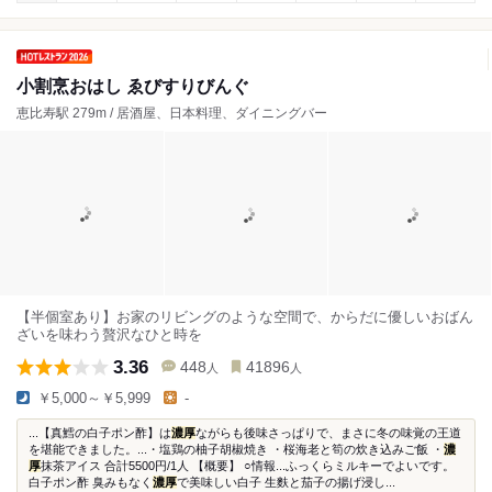
小割烹おはし ゑびすりびんぐ
恵比寿駅 279m / 居酒屋、日本料理、ダイニングバー
【半個室あり】お家のリビングのような空間で、からだに優しいおばん
ざいを味わう贅沢なひと時を
3.36
448
41896
人
人
￥5,000～￥5,999
-
...【真鱈の白子ポン酢】は
濃厚
ながらも後味さっぱりで、まさに冬の味覚の王道
を堪能できました。...・塩鶏の柚子胡椒焼き ・桜海老と筍の炊き込みご飯 ・
濃
厚
抹茶アイス 合計5500円/1人 【概要】 ○情報...ふっくらミルキーでよいです。
白子ポン酢 臭みもなく
濃厚
で美味しい白子 生麩と茄子の揚げ浸し...