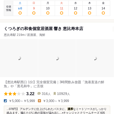
土
日
月
火
水
木
金
空席
8
9
10
11
12
13
14
8
/
情報
くつろぎの和食個室居酒屋 響き 恵比寿本店
恵比寿駅 219m / 居酒屋、海鮮
【恵比寿駅西口 1分】完全個室完備｜3時間飲み放題「漁港直送の鮮
魚」や「黒毛和牛」に舌鼓
3.22
316
10929
人
人
￥5,000～￥5,999
￥3,000～￥3,999
...078円】 アルデンテに仕上げられたパスタに、
濃厚
なミートソースがしっかり
絡みます。噛むたびに肉の旨味が溢れ出し...▪️チャンジャとクリームチーズ 605