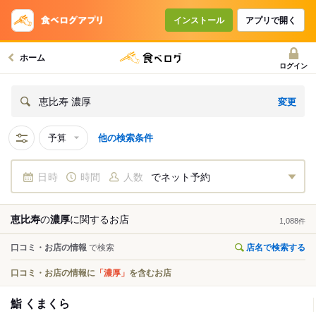
インストール
アプリで開く
ホーム
ログイン
変更
恵比寿 濃厚
予算
他の検索条件
日時
時間
人数
でネット予約
恵比寿
の
濃厚
に関する
お店
1,088
件
口コミ・お店の情報
で検索
店名で検索する
口コミ・お店の情報に
「濃厚」
を含むお店
鮨 くまくら