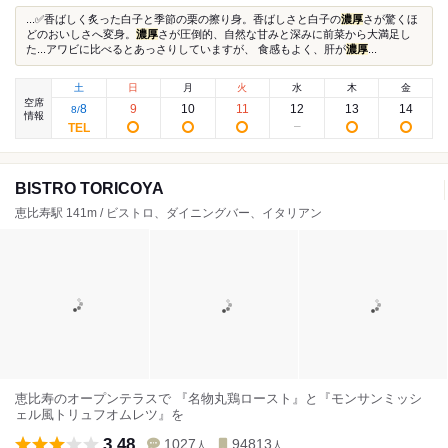
...✅香ばしく炙った白子と季節の栗の擦り身。香ばしさと白子の
濃厚
さが驚くほ
どのおいしさへ変身。
濃厚
さが圧倒的、自然な甘みと深みに前菜から大満足し
た...アワビに比べるとあっさりしていますが、 食感もよく、肝が
濃厚
...
土
日
月
火
水
木
金
空席
8
9
10
11
12
13
14
8
/
情報
BISTRO TORICOYA
恵比寿駅 141m / ビストロ、ダイニングバー、イタリアン
恵比寿のオープンテラスで 『名物丸鶏ロースト』と『モンサンミッシ
ェル風トリュフオムレツ』を
3.48
1027
94813
人
人