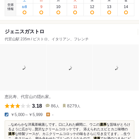
土
日
月
火
水
木
金
空席
8
9
10
11
12
13
14
8
/
情報
ジェニスガストロ
代官山駅 235m / ビストロ、イタリアン、フレンチ
恵比寿、代官山の隠れ家。
3.18
86
8279
人
人
￥5,000～￥5,999
-
...なめらかな洋風茶碗蒸しです。口に入れた瞬間に、ウニの
濃厚
な旨味がとろけ
るように広がり...贅沢なクリームコロッケです。 添えられたエビとカニ味噌の
濃厚
な特製ソースが、カニクリームコロッケの味をさらに引き立てます。...生ウ
ニ、生クリーム、卵を合わせたプリンのようなもので、
濃厚
でお酒のつまみにピ