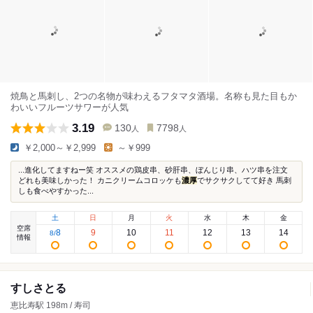
焼鳥と馬刺し、2つの名物が味わえるフタマタ酒場。名称も見た目もか
わいいフルーツサワーが人気
3.19
130
7798
人
人
￥2,000～￥2,999
～￥999
...進化してますねー笑 オススメの鶏皮串、砂肝串、ぼんじり串、ハツ串を注文
どれも美味しかった！ カニクリームコロッケも
濃厚
でサクサクしてて好き 馬刺
しも食べやすかった...
土
日
月
火
水
木
金
空席
8
9
10
11
12
13
14
8
/
情報
すしさとる
恵比寿駅 198m / 寿司