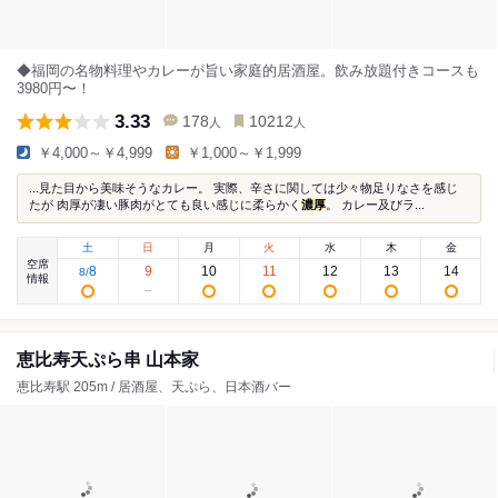
◆福岡の名物料理やカレーが旨い家庭的居酒屋。飲み放題付きコースも
3980円〜！
3.33
178
10212
人
人
￥4,000～￥4,999
￥1,000～￥1,999
...見た目から美味そうなカレー。 実際、辛さに関しては少々物足りなさを感じ
たが 肉厚が凄い豚肉がとても良い感じに柔らかく
濃厚
。 カレー及びラ...
土
日
月
火
水
木
金
空席
8
9
10
11
12
13
14
8
/
情報
恵比寿天ぷら串 山本家
恵比寿駅 205m / 居酒屋、天ぷら、日本酒バー