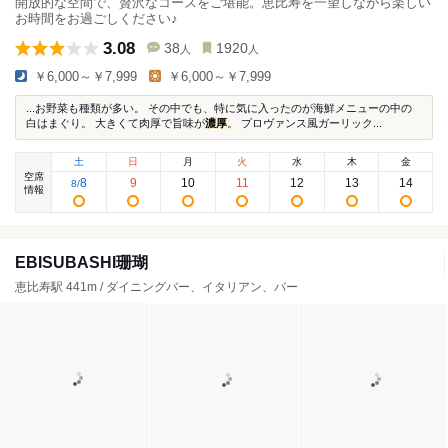
開放的な空間で、贅沢なコースをご堪能。恵比寿を一望しながら楽しい
お時間をお過ごしください♪
3.08
38
1920
人
人
￥6,000～￥7,999
￥6,000～￥7,999
...お野菜も種類が多い。 その中でも、特に気に入ったのが海鮮メニューの中の
白はまぐり。 大きくて肉厚で旨味が
濃厚
。 プロヴァンス風ガーリック...
土
日
月
火
水
木
金
空席
8
9
10
11
12
13
14
8
/
情報
EBISUBASHI珊瑚
恵比寿駅 441m / ダイニングバー、イタリアン、バー