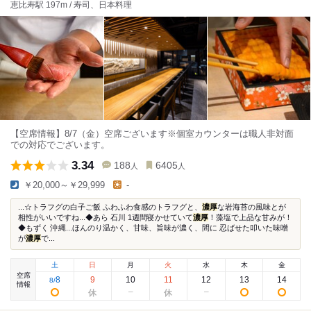
恵比寿駅 197m / 寿司、日本料理
【空席情報】8/7（金）空席ございます※個室カウンターは職人非対面
での対応でございます。
3.34
188
6405
人
人
￥20,000～￥29,999
-
...☆トラフグの白子ご飯 ふわふわ食感のトラフグと、
濃厚
な岩海苔の風味とが
相性がいいですね...◆あら 石川 1週間寝かせていて
濃厚
！藻塩で上品な甘みが！
◆もずく 沖縄...ほんのり温かく、甘味、旨味が濃く、間に 忍ばせた叩いた味噌
が
濃厚
で...
土
日
月
火
水
木
金
空席
8
9
10
11
12
13
14
8
/
情報