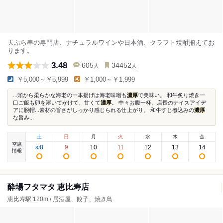
天ぷら串の専門店、ナチュラルワインや日本酒、クラフト焼酎揃えてお
ります。
3.48
605
34452
人
人
￥5,000～￥5,999
￥1,000～￥1,999
...頭から柔らかな海老の一本揚げは海老味噌も
濃厚
で美味い。 和牛炙り焼き一
口ご飯も卵を溶いてかけて、甘くて
濃厚
。 中々お腹一杯。店長のナイスアイデ
アに脱帽...素材の旨さがしっかり感じられる仕上がり。 和牛すじ煮込みの
濃厚
な旨み...
土
日
月
火
水
木
金
空席
8
9
10
11
12
13
14
8
/
情報
酔場フタマタ 恵比寿店
恵比寿駅 120m / 居酒屋、餃子、焼き鳥