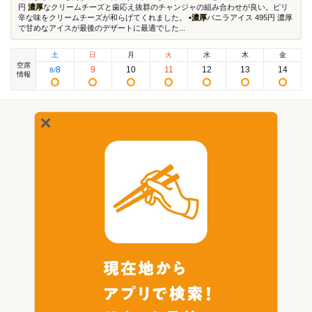
円
濃厚
なクリームチーズと歯応え抜群のチャンジャの組み合わせが良い。ピリ
辛な味をクリームチーズが和らげてくれました。 ▪️
濃厚
バニラアイス 495円 濃厚
で甘めなアイスが最後のデザートに最適でした...
土
日
月
火
水
木
金
空席
8
9
10
11
12
13
14
8
/
情報