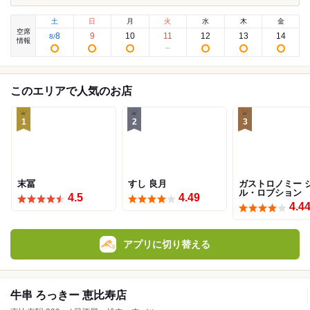
土
日
月
火
水
木
金
空席
8
9
10
11
12
13
14
8
/
情報
このエリアで人気のお店
1
2
3
末冨
すし 良月
ガストロノミー 
ル・ロブション
4.5
4.49
4.4
アプリに切り替える
牛串 ろっきー 恵比寿店