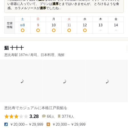
い容器に入っていて、 プリンは
濃厚
とまではいきませんが、 とろけるような食
感。 カラメルソースが
濃厚
でしたね...
土
日
月
火
水
木
金
空席
8
9
10
11
12
13
14
8
/
情報
鮨 十十十
恵比寿駅 167m / 寿司、日本料理、海鮮
恵比寿でカジュアルに本格江戸前鮨を
3.28
66
3774
人
人
￥20,000～￥29,999
￥20,000～￥29,999