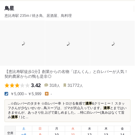
鳥星
恵比寿駅 235m / 焼き鳥、居酒屋、鳥料理
【恵比寿駅徒歩1分】創業からの名物「ぼんくん」と白レバーが人気！
契約農家からの鴨も是非◎
3.42
318
31772
人
人
￥5,000～￥5,999
-
...☆白レバーのタタキ ☆白レバー串 トロける食感で
濃厚
&クリーミー！ スタッ
フさんが少ないせいか...鳥スープは、ゴマが沢山入っています。
濃厚
とまではい
きませんが、あっさり仕上げで楽しめました。...特に白レバー(臭みはなくて旨
み
濃厚
！)と...
土
日
月
火
水
木
金
空席