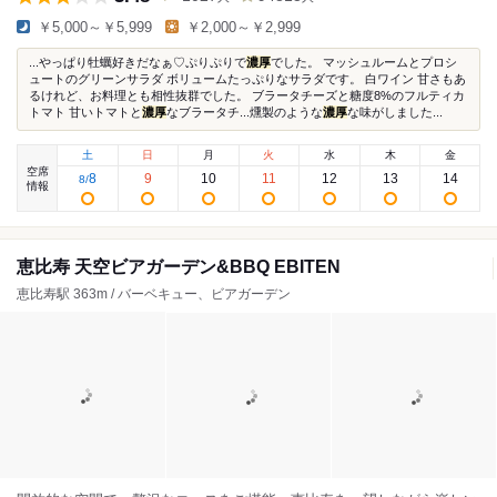
￥5,000～￥5,999
￥2,000～￥2,999
...やっぱり牡蠣好きだなぁ♡ぷりぷりで
濃厚
でした。 マッシュルームとプロシ
ュートのグリーンサラダ ボリュームたっぷりなサラダです。 白ワイン 甘さもあ
るけれど、お料理とも相性抜群でした。 ブラータチーズと糖度8%のフルティカ
トマト 甘いトマトと
濃厚
なブラータチ...燻製のような
濃厚
な味がしました...
土
日
月
火
水
木
金
空席
8
9
10
11
12
13
14
8
/
情報
恵比寿 天空ビアガーデン&BBQ EBITEN
恵比寿駅 363m / バーベキュー、ビアガーデン