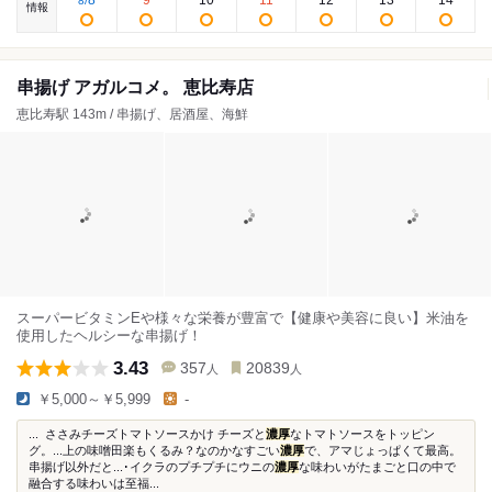
8
9
10
11
12
13
14
8
/
情報
串揚げ アガルコメ。 恵比寿店
恵比寿駅 143m / 串揚げ、居酒屋、海鮮
スーパービタミンEや様々な栄養が豊富で【健康や美容に良い】米油を
使用したヘルシーな串揚げ！
3.43
357
20839
人
人
￥5,000～￥5,999
-
... ささみチーズトマトソースかけ チーズと
濃厚
なトマトソースをトッピン
グ。...上の味噌田楽もくるみ？なのかなすごい
濃厚
で、アマじょっぱくて最高。
串揚げ以外だと...･イクラのプチプチにウニの
濃厚
な味わいがたまごと口の中で
融合する味わいは至福...