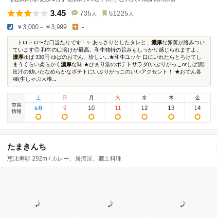
3.45
735
51225
人
人
￥3,000～￥3,999
-
...トロトロ〜な口当たりです！✨ あっさりとしたタレと、
濃厚
な卵黄が絡みつい
ています◎ 和牛の口溶けが最高。和牛独特の旨みもしっかり感じられますよ。
濃厚
ゆば 330円 ゆばのおでん、珍しい...★和牛ユッケ 口にいれたらとろけてし
まうくらい柔らかく
濃厚
な味 ★ひまり堂のポテトサラダ(いぶりがっこorしば漬)
出汁の効いたなめらかなポテトにいぶりがっこのいいアクセント！ ★おでん各
種(牛しゃぶ大根...
土
日
月
火
水
木
金
空席
8
9
10
11
12
13
14
8
/
情報
たまきんち
恵比寿駅 292m / カレー、居酒屋、郷土料理