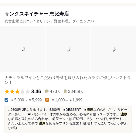
サンクスネイチャー 恵比寿店
代官山駅 223m / イタリアン、野菜料理、ダイニングバー
ナチュラルワインとこだわり野菜を取り入れたカラダに優しいレストラ
ン！
3.46
473
33489
人
人
￥5,000～￥5,999
￥1,000～￥1,999
...2600円 2Pより承ります。5200円 ■DESSERT ■
濃厚
なめらかプリン リピー
ター多し！ ■レモンパイ...体の中から温める。心も体も整うスープです。
濃厚
な胡麻と豆乳の組み合わせ。 前菜セットは1780円...でも、やっぱりデザートい
きたいよねって事で
濃厚
なめらかプリンも注文！ 登場！ すんごいでっかい丼ぶ
り(笑)...