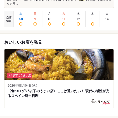
ッタリ...
土
日
月
火
水
木
金
空席
8
9
10
11
12
13
14
8
/
情報
おいしいお店を発見
3.5以下のうまい店
2026年08月04日(火)
〈食べログ3.5以下のうまい店〉ここは通いたい！ 現代の感性が光
るスペイン郷土料理