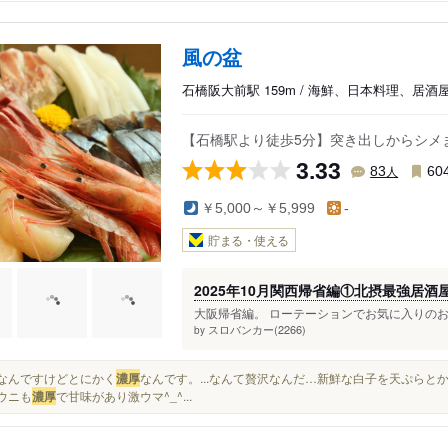
風の盆
石橋阪大前駅 159m / 海鮮、日本料理、居酒
【石橋駅より徒歩5分】突き出しからシメ
3.33
人
83
60
￥5,000～￥5,999
-
貯まる・使える
2025年10月関西帰省編①北摂最強居酒
大阪帰省編。 ローテーションでお気に入りのお
スロバンカー(2266)
by
赤身なんですけどとにかく
濃厚
なんです。...なんて贅沢なんだ…新鮮な白子を天ぷらと
.ウニも
濃厚
で甘味があり激ウマ^_^...