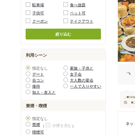
駐車場
食べ放題
子供可
ペット可
クーポン
テイクアウト
絞り込む
利用シーン
指定なし
家族・子供と
デート
女子会
合コン
大人数の宴会
接待
一人で入りやすい
知人・友人と
...■
島 ■
禁煙・喫煙
指定なし
ネッ
禁煙
分煙を含む
喫煙可