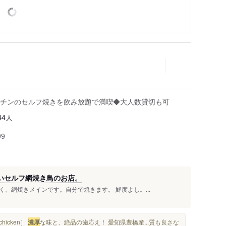
チンのセルフ焼きを飲み放題で満喫◆大人数貸切も可
人
44
99
いセルフ網焼き鳥のお店。
、網焼きメインです。自分で焼きます。 鮮度よし。...
icken］
濃厚
な味と、絶品の歯応え！ 愛知県豊橋産...質も良さな