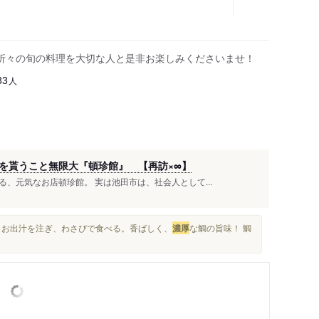
季折々の旬の料理を大切な人と是非お楽しみくださいませ！
人
33
を貰うこと無限大『頓珍館』 【再訪×∞】
、元気なお店頓珍館。 実は池田市は、社会人として...
。 お出汁を注ぎ、わさびで食べる。香ばしく、
濃厚
な鯛の旨味！ 鯛