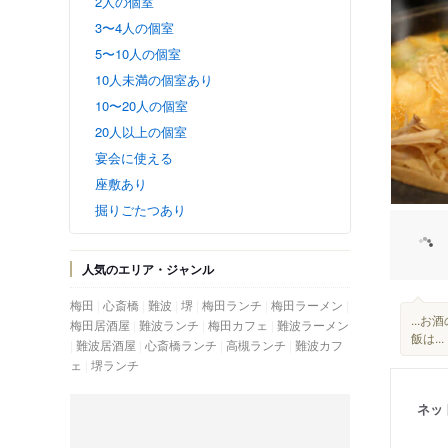
2人の個室
3〜4人の個室
5〜10人の個室
10人未満の個室あり
10〜20人の個室
20人以上の個室
宴会に使える
座敷あり
掘りごたつあり
人気のエリア・ジャンル
梅田
心斎橋
難波
堺
梅田ランチ
梅田ラーメン
...
梅田居酒屋
難波ランチ
梅田カフェ
難波ラーメン
飯は...
難波居酒屋
心斎橋ランチ
高槻ランチ
難波カフ
ェ
堺ランチ
ネッ