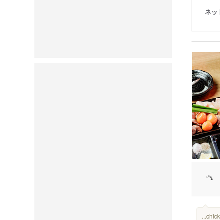
ネッ
...chi