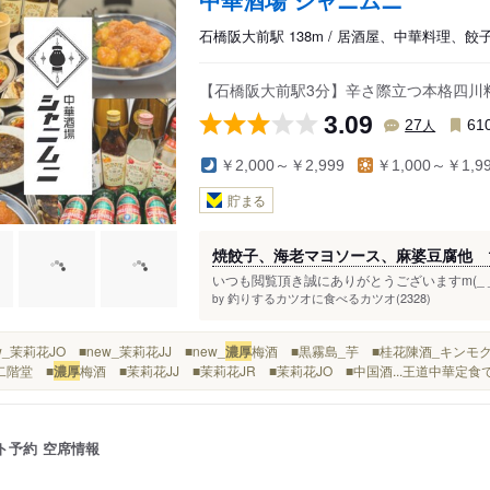
石橋阪大前駅 138m / 居酒屋、中華料理、餃
【石橋阪大前駅3分】辛さ際立つ本格四川
3.09
人
27
61
￥2,000～￥2,999
￥1,000～￥1,9
貯まる
焼餃子、海老マヨソース、麻婆豆腐他 1
いつも閲覧頂き誠にありがとうございますm(_ _
釣りするカツオに食べるカツオ(2328)
by
new_茉莉花JO ■new_茉莉花JJ ■new_
濃厚
梅酒 ■黒霧島_芋 ■桂花陳酒_キンモク
二階堂 ■
濃厚
梅酒 ■茉莉花JJ ■茉莉花JR ■茉莉花JO ■中国酒...王道中華定
ト予約
空席情報