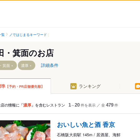
一覧
ノではじまるキーワード
田・箕面のお店
詳細条件
・箕面
濃厚
標準
ランキング
【予約・PR店舗優先順】
前駅
濃厚
お店の情報に「
」を含むレストラン
1
～
20
件を表示
／
全
479
件
おいしい魚と酒 香京
駅
石橋阪大前駅 145m / 居酒屋、海鮮