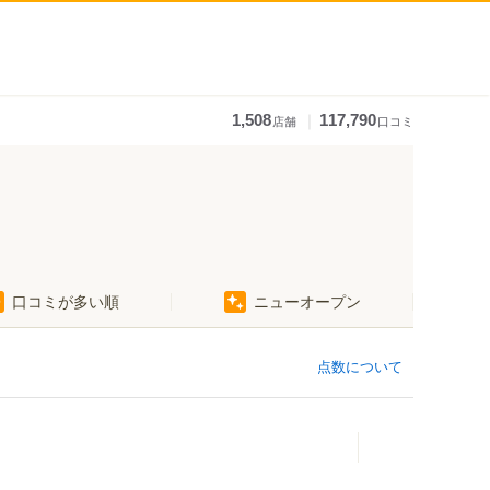
｜
1,508
117,790
店舗
口コミ
口コミが多い順
ニューオープン
点数について