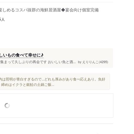
楽しめるコスパ抜群の海鮮居酒屋◆宴会向け個室完備
人
6
味しいもの食べて幸せに♪
まって久しぶりの再会です おいしい魚と酒...
えりりんこ(4295)
by
内は照明が青白すぎるので...どれも厚みがあり食べ応えあり。魚好
締めはイクラと銀鮭の土鍋ご飯...