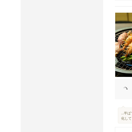
...
化して