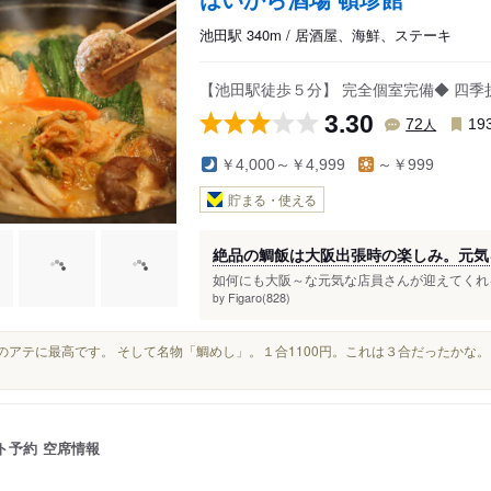
池田駅 340m / 居酒屋、海鮮、ステーキ
【池田駅徒歩５分】 完全個室完備◆ 四
3.30
人
72
19
￥4,000～￥4,999
～￥999
貯まる・使える
絶品の鯛飯は大阪出張時の楽しみ。元気
如何にも大阪～な元気な店員さんが迎えてくれる
Figaro(828)
by
お酒のアテに最高です。 そして名物「鯛めし」。１合1100円。これは３合だったかな
ト予約
空席情報