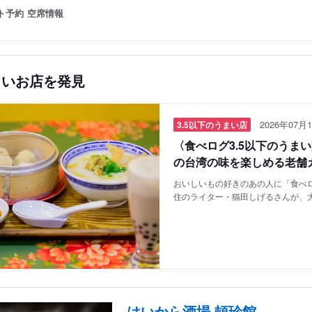
ト予約
空席情報
しいお店を発見
2026年07月1
3.5以下のうまい店
〈食べログ3.5以下のうま
の台湾の味を楽しめる老舗
おいしいもの好きのあの人に「食べロ
住のライター・猫田しげるさんが、
はいから酒場 頓珍館