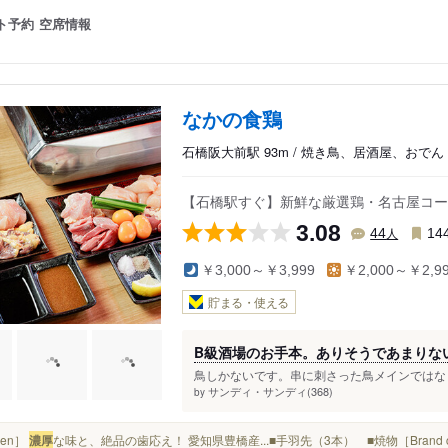
ト予約
空席情報
なかの食鶏
石橋阪大前駅 93m / 焼き鳥、居酒屋、おでん
【石橋駅すぐ】新鮮な厳選鶏・名古屋コー
3.08
人
44
14
￥3,000～￥3,999
￥2,000～￥2,9
貯まる・使える
B級酒場のお手本。ありそうであまりな
鳥しかないです。串に刺さった鳥メインではなく
サンディ・サンディ(368)
by
cken］
濃厚
な味と、絶品の歯応え！ 愛知県豊橋産...■手羽先（3本） ■焼物［Brand ch