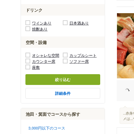
ドリンク
ワインあり
日本酒あり
焼酎あり
空間・設備
オシャレな空間
カップルシート
カウンター席
ソファー席
座敷
絞り込む
詳細条件
...
池田・箕面でコースから探す
メは..
3,000円以下のコース