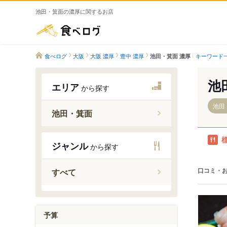
池田・箕面の濃厚に関するお店
食べログ
食べログ
大阪
大阪 濃厚
豊中 濃厚
キーワード
池田・箕面 濃厚
池
エリア
から探す
池田
池田・箕面
石橋阪大
ジャンル
から探す
池田駅
桜井駅
口コミ・
すべて
牧落駅
箕面駅
箕面萱野
予算