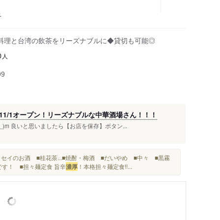
子
料理と台湾の飲茶をリーズナブルに◆貸切も可能◎
人
0
99
1/1オープン！リーズナブルな中華酒場さん！！！
)m 良いと思いましたら【お店を保存】ボタン...
セイのお酒 ■桂花茶...■焼酎・梅酒 ■だいやめ ■中々 ■黒霧
食です！ ■担々麺定食 旨辛
濃厚
！本格担々麺定食!!...