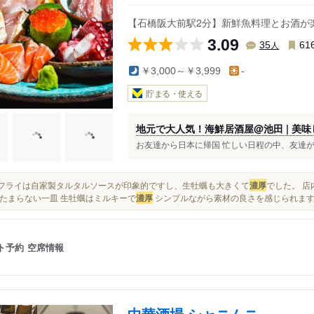
【石橋阪大前駅2分】新鮮魚料理とお酒が
3.09
人
35
61
￥3,000～￥3,999
-
貯まる・使える
地元で大人気！海鮮居酒屋@池田 | 美
お友達から日本に帰国 忙しい日程の中、友達が集
カキフライは自家製タルタルソースが印象的ですし、生牡蠣も大きくて
濃厚
でした。 店
たまらない一皿 生牡蠣はミルキーで
濃厚
シンプルながら素材の良さを感じられます 
ト予約
空席情報
中華酒場 シャニムニ