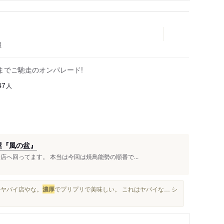
屋
までご馳走のオンパレード!
人
47
屋『風の盆』
店へ回ってます。 本当は今回は焼鳥能勢の順番で...
かヤバイ店やな。
濃厚
でプリプリで美味しい。 これはヤバイな… シ