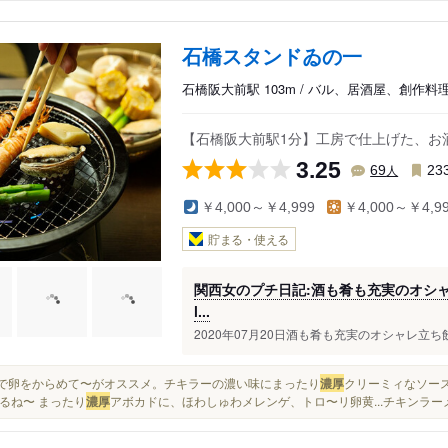
石橋スタンドゐの一
石橋阪大前駅 103m / バル、居酒屋、創作料
【石橋阪大前駅1分】工房で仕上げた、お
3.25
人
69
23
￥4,000～￥4,999
￥4,000～￥4,9
貯まる・使える
関西女のプチ日記:酒も肴も充実のオシ
l...
2020年07月20日酒も肴も充実のオシャレ立ち
半ばで卵をからめて〜がオススメ。チキラーの濃い味にまったり
濃厚
クリーミィなソース
るね〜 まったり
濃厚
アボカドに、ほわしゅわメレンゲ、トロ〜リ卵黄...チキンラ