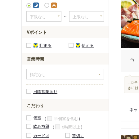
～
Vポイント
貯まる
使える
営業時間
...
きには
日曜営業あり
こだわり
ネッ
個室
半個室を含む
飲み放題
3時間以上
カード可
貸切可