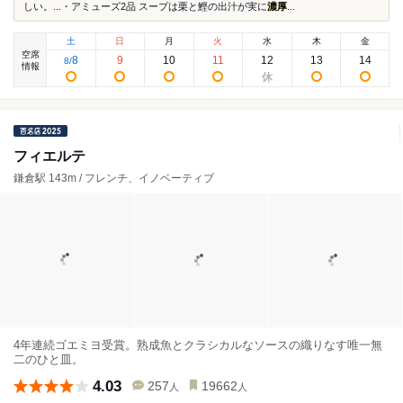
しい。...・アミューズ2品 スープは栗と鰹の出汁が実に
濃厚
...
土
日
月
火
水
木
金
空席
8
9
10
11
12
13
14
8
/
情報
フィエルテ
鎌倉駅 143m / フレンチ、イノベーティブ
4年連続ゴエミヨ受賞。熟成魚とクラシカルなソースの織りなす唯一無
二のひと皿。
4.03
257
19662
人
人