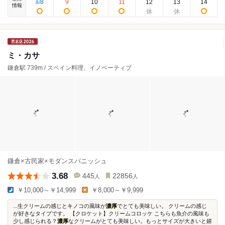
8
9
10
11
12
13
14
8
/
情報
ミ・カサ
鎌倉駅 739m / スペイン料理、イノベーティブ
鎌倉×古民家×モダンスパニッシュ
3.68
445
22856
人
人
￥10,000～￥14,999
￥8,000～￥9,999
...生クリームの感じとキノコの風味が
濃厚
でとても美味しい。 クリームの感じ
が好きなタイプです。 【クロケット】クリームコロッケ こちらも魚介の風味も
少し感じられる？
濃厚
なクリームがとても美味しい。もっとサイズが大きいと嬉