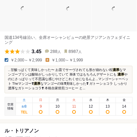
国道134号線沿い、全席オーシャンビューの絶景アジアンカフェダイニ
ング
3.45
288
8987
人
人
￥2,000～￥2,999
￥1,000～￥1,999
...甘酸っぱくて美味しかった〜 お皿でサーヴされても形が崩れない程
濃厚
なマ
ンゴープリンは酸味がしっかりしていて 単体ではもちろんデザートにも
濃厚
や
のにさっぱりって不思議な感じやけどこれくせになるんよ...マンゴーシャーベッ
ト Theマンゴー❣️
濃厚
なマンゴーの味❣️美味しかった❣️ ガトーショコラ しっかり
濃厚なガトーショコラ❣️ 本格自家焙煎コーヒー と...
土
日
月
火
水
木
金
空席
8
9
10
11
12
13
14
8
/
情報
ル・トリアノン