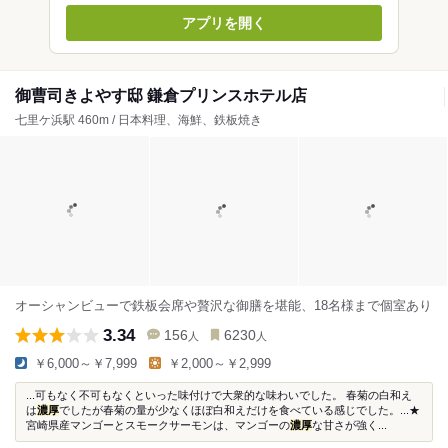
アプリを開く
御曹司きよやす邸 鎌倉プリンスホテル店
七里ケ浜駅 460m / 日本料理、海鮮、鉄板焼き
オーシャンビューで鉄板会席や贅沢な御膳を堪能、18名様まで個室あり
3.34
156
6230
人
人
￥6,000～￥7,999
￥2,000～￥2,999
...可もなく不可もなくといった味付けで大衆的な味わいでした。 春菊の白和え
は
濃厚
でしたが春菊の量が少なくほぼ白和えだけを食べている感じでした。...★
宮崎県産マンゴーとスモークサーモンは、マンゴーの
濃厚
な甘さが強く...