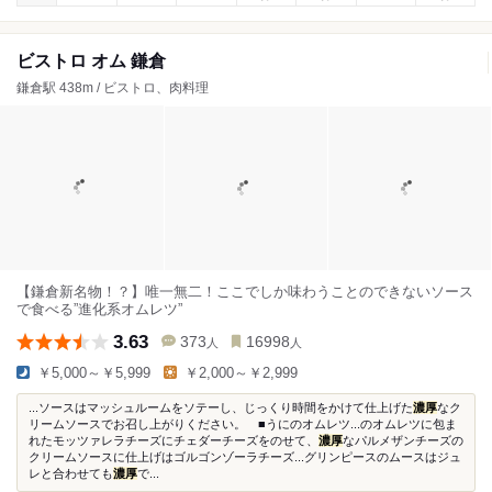
ビストロ オム 鎌倉
鎌倉駅 438m / ビストロ、肉料理
【鎌倉新名物！？】唯一無二！ここでしか味わうことのできないソース
で食べる”進化系オムレツ”
3.63
373
16998
人
人
￥5,000～￥5,999
￥2,000～￥2,999
...ソースはマッシュルームをソテーし、じっくり時間をかけて仕上げた
濃厚
なク
リームソースでお召し上がりください。 ■うにのオムレツ...のオムレツに包ま
れたモッツァレラチーズにチェダーチーズをのせて、
濃厚
なパルメザンチーズの
クリームソースに仕上げはゴルゴンゾーラチーズ...グリンピースのムースはジュ
レと合わせても
濃厚
で...