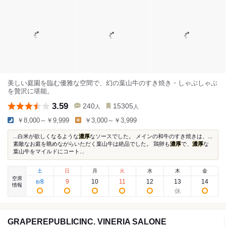
美しい庭園を臨む優雅な空間で、幻の葉山牛のすき焼き・しゃぶしゃぶ
を贅沢に堪能。
3.59
240
15305
人
人
￥8,000～￥9,999
￥3,000～￥3,999
...白米が欲しくなるような
濃厚
なソースでした。 メインの和牛のすき焼きは、...
素敵なお庭を眺めながらいただく葉山牛は絶品でした。 鶏卵も
濃厚
で、
濃厚
な
葉山牛をマイルドにコート...
土
日
月
火
水
木
金
空席
8
9
10
11
12
13
14
8
/
情報
GRAPEREPUBLICINC. VINERIA SALONE