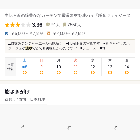
由比ヶ浜の緑豊かなガーデンで厳選素材を味わう「鎌倉キュイジーヌ」
3.36
91
7550
人
人
￥6,000～￥7,999
￥2,000～￥2,999
...自家製ジンジャーエールも絶品！ ■Hotel正面の写真です ■春キャベツのポ
タージュが
濃厚
でとても美味しかったです♡ ■ジュース ■コー...
土
日
月
火
水
木
金
空席
8
9
10
11
12
13
14
8
/
情報
鮨さきがけ
鎌倉市 / 寿司、日本料理