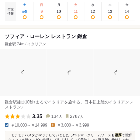
土
日
月
火
水
木
金
空席
8
9
10
11
12
13
14
8
/
情報
ソフィア・ローレン レストラン 鎌倉
鎌倉駅 74m / イタリアン
鎌倉駅徒歩10秒♪まるでイタリアを旅する、日本初上陸のイタリアンレ
ストラン♪
3.35
134
2787
人
人
￥10,000～￥14,999
￥3,000～￥3,999
...モチモチパスタがマッチしていましたっ❗️✨トマトクリームソースも
濃厚
で新鮮
なトマトの味とエビの食感もプリプリしていて美味しい✨ 渡り蟹の身はしっか