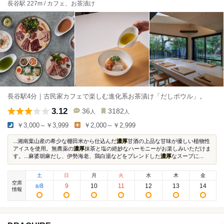
長谷駅 227m / カフェ、お茶漬け
長谷駅4分｜古民家カフェで楽しむ進化系お茶漬け「だしボウル」。
3.12
36
3182
人
人
￥3,000～￥3,999
￥2,000～￥2,999
...湘南葉山産の希少な棚田米から仕込んだ
濃厚
甘酒の上品な甘味が優しい植物性
アイスを使用。無農薬の
濃厚
抹茶と塩の絶妙なハーモニーがお楽しみいただけま
す。...麻婆胡麻だし、伊勢海老、鶏白湯などをブレンドした
濃厚
なスープに...
土
日
月
火
水
木
金
空席
8
9
10
11
12
13
14
8
/
情報