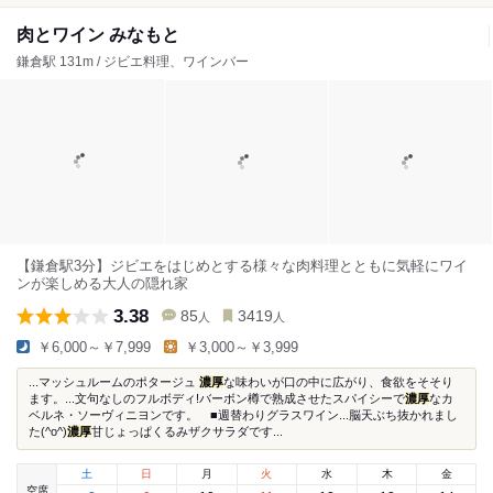
肉とワイン みなもと
鎌倉駅 131m / ジビエ料理、ワインバー
【鎌倉駅3分】ジビエをはじめとする様々な肉料理とともに気軽にワイ
ンが楽しめる大人の隠れ家
3.38
85
3419
人
人
￥6,000～￥7,999
￥3,000～￥3,999
...マッシュルームのポタージュ
濃厚
な味わいが口の中に広がり、食欲をそそり
ます。...文句なしのフルボディ!バーボン樽で熟成させたスパイシーで
濃厚
なカ
ベルネ・ソーヴィニヨンです。 ■週替わりグラスワイン...脳天ぶち抜かれまし
た(^o^)
濃厚
甘じょっぱくるみザクサラダです...
土
日
月
火
水
木
金
空席