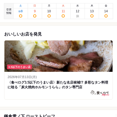
土
日
月
火
水
木
金
空席
8
9
10
11
12
13
14
8
/
情報
おいしいお店を発見
3.5以下のうまい店
2026年07月13日(月)
〈食べログ3.5以下のうまい店〉新たな名店候補!? 多彩なタン料理
に唸る「炭火焼肉ホルモンうらら」のタン専門店
鎌倉雪ノ下 ローストビーフ