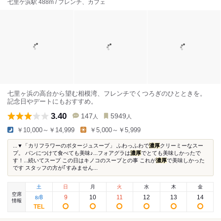
七里ケ浜駅 488m / フレンチ、カフェ
七里ヶ浜の高台から望む相模湾、フレンチでくつろぎのひとときを。
記念日やデートにもおすすめ。
3.40
147
5949
人
人
￥10,000～￥14,999
￥5,000～￥5,999
...▼「カリフラワーのポタージュスープ」 ふわっふわで
濃厚
クリーミーなスー
プ。 パンにつけて食べても美味♪...フォアグラは
濃厚
でとても美味しかったで
す！...続いてスープ この日はキノコのスープとの事 これが
濃厚
で美味しかった
です スタッフの方が｢すみません...
土
日
月
火
水
木
金
空席
8
9
10
11
12
13
14
8
/
情報