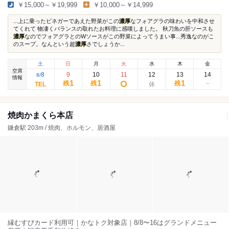
￥15,000～￥19,999
￥10,000～￥14,999
...上に乗ったビネガーであえた野菜がこの
濃厚
なフォアグラの味わいを中和させ
てくれて 物凄くバランスの取れたお料理に感嘆しました。 秋刀魚の肝ソースも
濃厚
なのでフォアグラとのWソースがこの野菜によってうまい事...秀逸なのがこ
のスープ。なんという超
濃厚
さでしょうか...
土
日
月
火
水
木
金
空席
8
9
10
11
12
13
14
8
/
情報
1
1
1
残
残
残
焼肉かまくら本店
鎌倉駅 203m / 焼肉、ホルモン、居酒屋
縁むすびカード利用可｜かなトク対象店｜8/8〜16はグランドメニュー