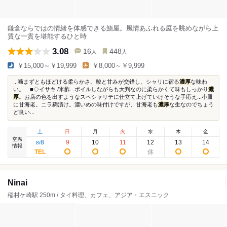
鎌倉ならではの情緒を体感できる鮨屋。風情あふれる庭を眺めながら上
質な一貫を堪能するひと時
3.08
16
448
人
人
￥15,000～￥19,999
￥8,000～￥9,999
...噛まずともほどける柔らかさ。酸と甘みが交錯し、シャリに宿る
濃厚
な味わ
い。 ■◇イサキ /米酢...ボイルしながらも大判なのに柔らかくて味もしっかり
濃
厚
。お店の色を出すようなスペシャリテに仕立て上げていけそうな手応え...小皿
に甘海老。ニラ麹漬け。濃いめの味付けですが、甘海老も
濃厚
な生なのでちょう
ど良い...
土
日
月
火
水
木
金
空席
8
9
10
11
12
13
14
8
/
情報
Ninai
稲村ケ崎駅 250m / タイ料理、カフェ、アジア・エスニック