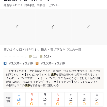
鎌倉駅 941m / 日本料理、肉料理、ビアバー
雪のような口どけが生む、鎌倉・雪ノ下ならではの一皿
-
1
202
人
人
￥3,000～￥3,999
￥3,000～￥3,999
...まずはそのまま、次に薬味とともに、最後は出汁をかけてひつまぶし風にご堪
能下さい。 ■【トッピング】いくら
濃厚
な旨味と華やかな彩りを添える。 い
くらのトッピングです。 ■【トッピング】ウニ なめらかな口どけと上品な旨味
が楽しめる。 ウニのトッピングです。 ■【トッピング】いくら＆ウニ いくら
の旨味とウニの
濃厚
な甘みを一度に楽しめる...
土
日
月
火
水
木
金
空席
8
9
10
11
12
13
14
8
/
情報