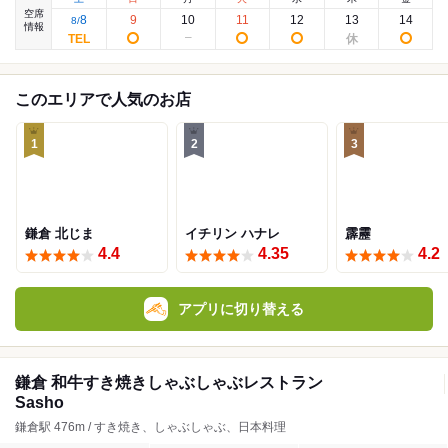
空席
8
9
10
11
12
13
14
8
/
情報
このエリアで人気のお店
1
2
3
鎌倉 北じま
イチリン ハナレ
霹靂
4.4
4.35
4.2
アプリに切り替える
鎌倉 和牛すき焼きしゃぶしゃぶレストラン
Sasho
鎌倉駅 476m / すき焼き、しゃぶしゃぶ、日本料理