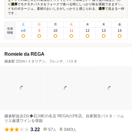
り
濃厚
でモチモチパスタをフォークで食べる時にしっかり味を堪能できます✨...
イモのポタージュ。素材のおいしさがしっかりと感じられる、
濃厚
で温まる一杯
です...
土
日
月
火
水
木
金
空席
8
9
10
11
12
13
14
8
/
情報
Romiele da REGA
鎌倉駅 151m / イタリアン、フレンチ、パスタ
鎌倉駅徒歩2分◆石川町の名店 REGAの3号店。自家製生パスタ・ソム
リエ厳選ワインを堪能
3.22
57
3483
人
人