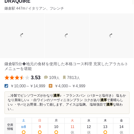
DRAQUIRE
鎌倉駅 447m / イタリアン、フレンチ
鎌倉駅5分◆地元の食材を使用した本格コース料理 充実したアラカルト
メニューを堪能
3.53
109
7813
人
人
￥10,000～￥14,999
￥4,000～￥4,999
...冷製でビシソワーズがかなり
濃厚
♪ ・フランスパン（バターと塩付き） 塩もか
なり美味しい♪ ・白ワインのソーヴィニヨンブラン コクがあり
濃厚
で素晴らし
い♪ ・サバとお野菜...割って崩します、アイスは塩麹。 塩味強目で
濃厚
な味わ
い...
土
日
月
火
水
木
金
空席
8
9
10
11
12
13
14
8
/
情報