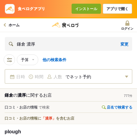
インストール
アプリで開く
ホーム
ログイン
変更
鎌倉 濃厚
予算
他の検索条件
日時
時間
人数
でネット予約
鎌倉
の
濃厚
に関する
お店
777
件
口コミ・お店の情報
で検索
店名で検索する
口コミ・お店の情報に
「濃厚」
を含むお店
plough