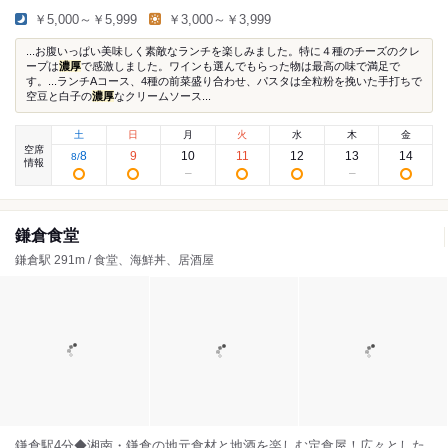
￥5,000～￥5,999
￥3,000～￥3,999
...お腹いっぱい美味しく素敵なランチを楽しみました。特に４種のチーズのクレ
ープは
濃厚
で感激しました。ワインも選んでもらった物は最高の味で満足で
す。...ランチAコース、4種の前菜盛り合わせ、パスタは全粒粉を挽いた手打ちで
空豆と白子の
濃厚
なクリームソース...
土
日
月
火
水
木
金
空席
8
9
10
11
12
13
14
8
/
情報
鎌倉食堂
鎌倉駅 291m / 食堂、海鮮丼、居酒屋
鎌倉駅4分◆湘南・鎌倉の地元食材と地酒を楽しむ定食屋！広々とした