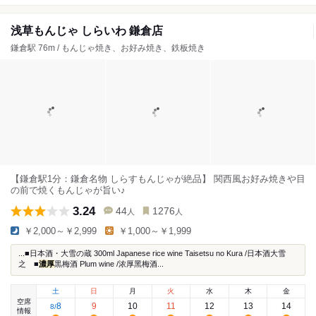
浅草もんじゃ しらいわ 鎌倉店
鎌倉駅 76m / もんじゃ焼き、お好み焼き、鉄板焼き
【鎌倉駅1分：鎌倉名物 しらすもんじゃが絶品】 関西風お好み焼きや目
の前で焼くもんじゃが旨い♪
3.24
44
1276
人
人
￥2,000～￥2,999
￥1,000～￥1,999
...■日本酒・大雪の蔵 300ml Japanese rice wine Taisetsu no Kura /日本酒大雪
之 ■
濃厚
黒梅酒 Plum wine /浓厚黑梅酒...
土
日
月
火
水
木
金
空席
8
9
10
11
12
13
14
8
/
情報