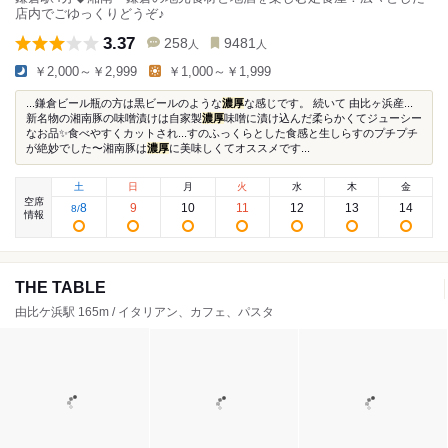
店内でごゆっくりどうぞ♪
3.37
258
9481
人
人
￥2,000～￥2,999
￥1,000～￥1,999
...鎌倉ビール瓶の方は黒ビールのような
濃厚
な感じです。 続いて 由比ヶ浜産...
新名物の湘南豚の味噌漬けは自家製
濃厚
味噌に漬け込んだ柔らかくてジューシー
なお品✨食べやすくカットされ...すのふっくらとした食感と生しらすのプチプチ
が絶妙でした〜湘南豚は
濃厚
に美味しくてオススメです...
土
日
月
火
水
木
金
空席
8
9
10
11
12
13
14
8
/
情報
THE TABLE
由比ケ浜駅 165m / イタリアン、カフェ、パスタ