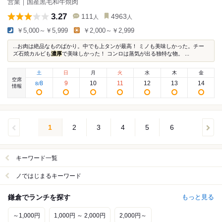
営業｜国産黒毛和牛焼肉
3.27
111
4963
人
人
￥5,000～￥5,999
￥2,000～￥2,999
...お肉は絶品なものばかり。中でも上タンが最高！ ミノも美味しかった。チー
ズ石焼カルビも
濃厚
で美味しかった！ コンロは蒸気が出る独特な物。 ...
土
日
月
火
水
木
金
空席
8
9
10
11
12
13
14
8
/
情報
1
2
3
4
5
6
キーワード一覧
ノではじまるキーワード
鎌倉でランチを探す
もっと見る
～1,000円
1,000円 ～ 2,000円
2,000円～