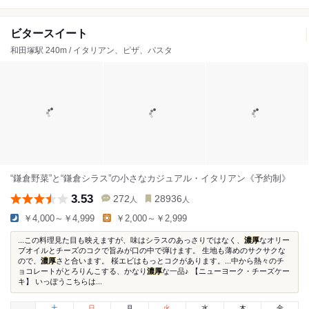
ビタースイート
和田塚駅 240m / イタリアン、ピザ、パスタ
“鎌倉野菜”と“鎌倉シラス”の小さなカジュアル・イタリアン《予約制》
3.53
272
28936
人
人
￥4,000～￥4,999
￥2,000～￥2,999
...この料理見た目も映えますが、味はシラスのあっさりではなく、
濃厚
なオリー
ブオイルとチーズのコクで旨みが口の中で弾けます。 生地も薄めのサクサクな
ので、
濃厚
さと合います。 桜エビはもっとコクがあります。...中から熱々のチ
ョコレートがとろりんこする、かなり
濃厚
な一品♪ 【ニューヨーク・チーズケー
キ】 いっぽうこちらは...
土
日
月
火
水
木
金