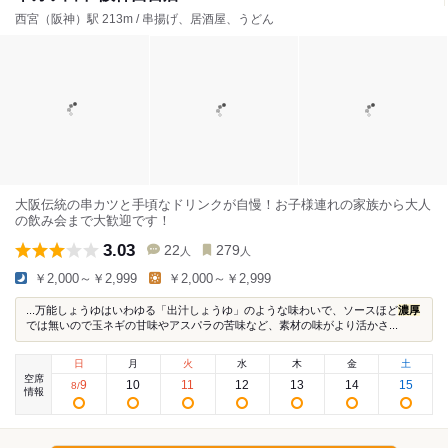
西宮（阪神）駅 213m / 串揚げ、居酒屋、うどん
大阪伝統の串カツと手頃なドリンクが自慢！お子様連れの家族から大人
の飲み会まで大歓迎です！
3.03
22
279
人
人
￥2,000～￥2,999
￥2,000～￥2,999
...万能しょうゆはいわゆる「出汁しょうゆ」のような味わいで、ソースほど
濃厚
では無いので玉ネギの甘味やアスパラの苦味など、素材の味がより活かさ...
日
月
火
水
木
金
土
空席
9
10
11
12
13
14
15
8
/
情報