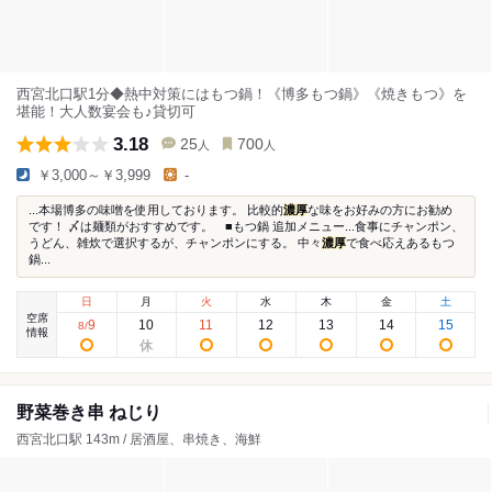
西宮北口駅1分◆熱中対策にはもつ鍋！《博多もつ鍋》《焼きもつ》を
堪能！大人数宴会も♪貸切可
3.18
25
700
人
人
￥3,000～￥3,999
-
...本場博多の味噌を使用しております。 比較的
濃厚
な味をお好みの方にお勧め
です！ 〆は麺類がおすすめです。 ■もつ鍋 追加メニュー...食事にチャンポン、
うどん、雑炊で選択するが、チャンポンにする。 中々
濃厚
で食べ応えあるもつ
鍋...
日
月
火
水
木
金
土
空席
9
10
11
12
13
14
15
8
/
情報
野菜巻き串 ねじり
西宮北口駅 143m / 居酒屋、串焼き、海鮮