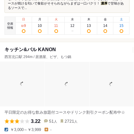
ースが焼ける匂いで食欲がそそられながらまずは一口パクリ！
濃厚
で甘味があ
るソースで...
日
月
火
水
木
金
土
空席
9
10
11
12
13
14
15
8
/
情報
キッチン&バル KANON
西宮北口駅 294m / 居酒屋、ピザ、もつ鍋
平日限定のお得な飲み放題付コースやドリンク割引クーポン配布中☆
3.22
51
2721
人
人
￥3,000～￥3,999
-