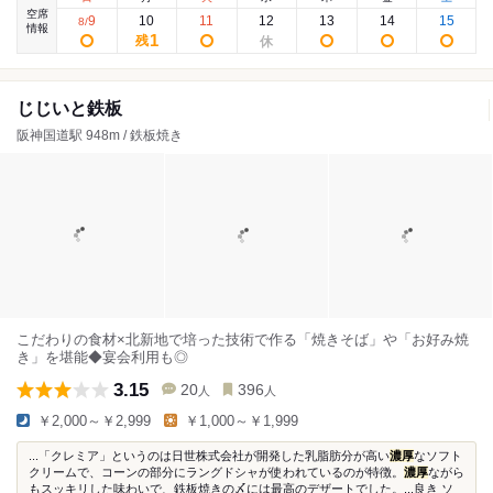
空席
9
10
11
12
13
14
15
8
/
情報
1
残
じじいと鉄板
阪神国道駅 948m / 鉄板焼き
こだわりの食材×北新地で培った技術で作る「焼きそば」や「お好み焼
き」を堪能◆宴会利用も◎
3.15
20
396
人
人
￥2,000～￥2,999
￥1,000～￥1,999
...「クレミア」というのは日世株式会社が開発した乳脂肪分が高い
濃厚
なソフト
クリームで、コーンの部分にラングドシャが使われているのが特徴。
濃厚
ながら
もスッキリした味わいで、鉄板焼きの〆には最高のデザートでした。...良き ソ