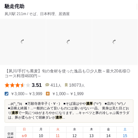
馳走侘助
夙川駅 211m / そば、日本料理、居酒屋
【夙川/手打ち蕎麦】旬の食材を使った逸品も◎少人数～最大20名様◎
コース料理4600円～
3.51
411
18073
人
人
￥3,000～￥3,999
￥1,000～￥1,999
...p(^_^)q ■万願寺唐辛子 (・∀・) ■そば湯はやや
濃厚
(^○^) ■店内 ( ^o^)ノ
■店構え綺麗！...一般的にみて旨いものには違いがない一品。 黄身は見た目どお
り
濃厚
で一気につゆがまろやかになります。...キャベツと豚の冷しゃぶ風サラダ
は、豚が柔らかくて胡麻ダレが
濃厚
...
日
月
火
水
木
金
土
空席
9
10
11
12
13
14
15
8
/
情報