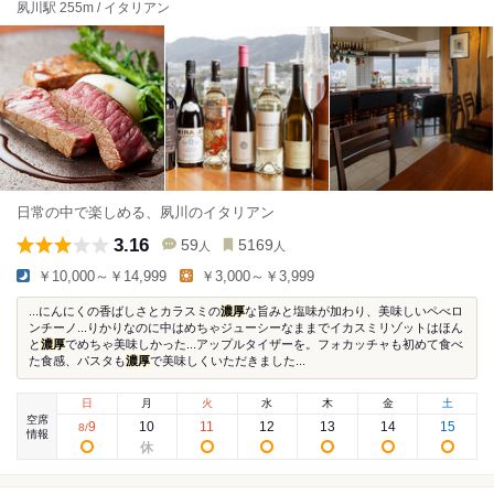
夙川駅 255m / イタリアン
日常の中で楽しめる、夙川のイタリアン
3.16
59
5169
人
人
￥10,000～￥14,999
￥3,000～￥3,999
...にんにくの香ばしさとカラスミの
濃厚
な旨みと塩味が加わり、美味しいペべロ
ンチーノ...りかりなのに中はめちゃジューシーなままでイカスミリゾットはほん
と
濃厚
でめちゃ美味しかった...アップルタイザーを。フォカッチャも初めて食べ
た食感、パスタも
濃厚
で美味しくいただきました...
日
月
火
水
木
金
土
空席
9
10
11
12
13
14
15
8
/
情報