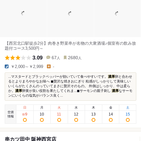
【西宮北口駅徒歩2分】肉巻き野菜串が名物の大衆酒場♪個室有の飲み放
題付コース3,500円～
3.09
67
2680
人
人
￥2,000～￥2,999
-
...マスタードとブラックペッパーが効いていて食べやすいです。
濃厚
卵と合わせ
るとよりまろやかなお味へ ◼︎贅沢な焼きおにぎり 粒感がしっかりして美味しい
いくらがたくさんのっていてまさに贅沢そのもの。 外側はしっかり、中は柔ら
か。
濃厚
卵黄が良い役割を果たしてくれま...◼︎サーモンの親子刺し
濃厚
なサーモ
ンにいくらの塩気がバランス良く...
日
月
火
水
木
金
土
空席
9
10
11
12
13
14
15
8
/
情報
串カツ田中 阪神西宮店