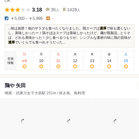
OK
3.18
35
1428
人
人
￥5,000～￥5,999
-
...味は抜群！他のサラダも食べたくなりました。鶏スープは
濃厚
で味も濃くない
し、美味しかったー！鶏そばはスープは美味しかったけど、麺が既製品...とりそ
ば、どれも美味かった！少し食べるつもりが、シンプルな素材の味に鶏の旨味が
濃厚
でいくらでも食べれそうだった...
日
月
火
水
木
金
土
空席
9
10
11
12
13
14
15
8
/
情報
鶏や 矢田
鳴尾・武庫川女子大前駅 251m / 焼き鳥、鳥料理