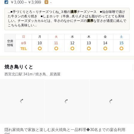
￥3,000～￥3,999
-
...■手づくりとろ～りチーズつくね_３種の
濃厚
チーズソース ■仙台味噌で漬け
た牛タンの炙り焼き ■しまホッケ（半身...炙り〆さばも脂がのってとても美味
しい。チーズダッカカルビは、辛さのなかにチーズの
濃厚
な甘さが適度に絡んで
こちらも美味しい...
日
月
火
水
木
金
土
空席
9
10
11
12
13
14
15
8
/
情報
焼き鳥りくと
西宮北口駅 341m / 焼き鳥、居酒屋
隠れ家焼鳥で家族と楽しむ炭火焼鳥と一品料理◆30名までの宴会利用