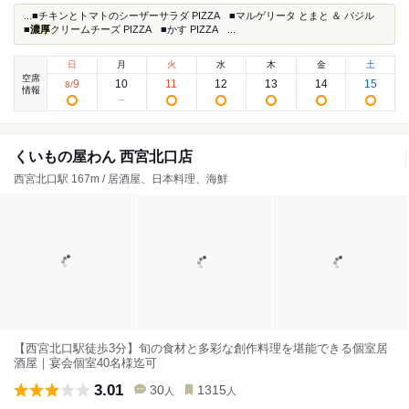
...■チキンとトマトのシーザーサラダ PIZZA ■マルゲリータ とまと ＆ バジル
■
濃厚
クリームチーズ PIZZA ■かす PIZZA ...
日
月
火
水
木
金
土
空席
9
10
11
12
13
14
15
8
/
情報
くいもの屋わん 西宮北口店
西宮北口駅 167m / 居酒屋、日本料理、海鮮
【西宮北口駅徒歩3分】旬の食材と多彩な創作料理を堪能できる個室居
酒屋｜宴会個室40名様迄可
3.01
30
1315
人
人