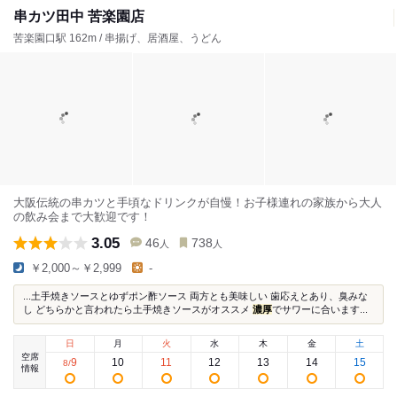
串カツ田中 苦楽園店
苦楽園口駅 162m / 串揚げ、居酒屋、うどん
大阪伝統の串カツと手頃なドリンクが自慢！お子様連れの家族から大人
の飲み会まで大歓迎です！
3.05
46
738
人
人
￥2,000～￥2,999
-
...土手焼きソースとゆずポン酢ソース 両方とも美味しい 歯応えとあり、臭みな
し どちらかと言われたら土手焼きソースがオススメ
濃厚
でサワーに合います...
日
月
火
水
木
金
土
空席
9
10
11
12
13
14
15
8
/
情報