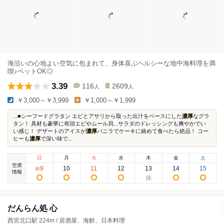
海沿いの心地よい空気に包まれて、身体喜ぶヘルシーな地中海料理を満
喫♪ペットOK◎
3.39
116
2609
人
人
￥3,000～￥3,999
￥1,000～￥1,999
...■シーフードグラタン エビとアサリから取った出汁をベースにした
濃厚
なグラ
タン！ 具材も豪華に有頭エビやムール貝...サラダのドレッシングも爽やかでい
い感じ！ デザートのアイスが
濃厚
バニラでケーキに絡めて食べたら絶品！ コー
ヒーも
濃厚
で深い味で...
日
月
火
水
木
金
土
空席
9
10
11
12
13
14
15
8
/
情報
だんらん処 心
西宮北口駅 224m / 居酒屋、海鮮、日本料理