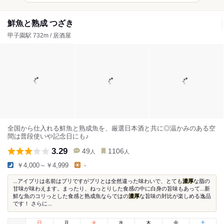
鮮魚と熟成 つざき
甲子園駅 732m / 居酒屋
全国から仕入れる鮮魚と熟成魚を、厳選日本酒と共に◎温かみのある空
間は普段使いや記念日にも♪
3.29
49
1106
人
人
￥4,000～￥4,999
-
...アイブリは名前はブリですがブリとは全然違った味わいで、とても
濃厚
な脂の
甘味が味わえます。まったり、ねっとりした食感の中に白身の旨味もあって...新
鮮な魚のコリっとした食感と熟成魚ならではの
濃厚
な旨味の対比が楽しめる逸品
です！ さらに...
日
月
火
水
木
金
土