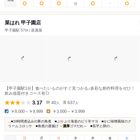
菜はれ 甲子園店
甲子園駅 57m / 居酒屋
【甲子園駅1分】食べたいものがすぐ見つかる♪多彩な創作料理をぜひ！
飲み放題付きコース有◎
3.17
40
637
人
人
￥8,000～￥9,999
￥3,000～￥3,999
...■10時間煮込みの豚の角煮 ■ぷりぷり海老のピリ辛マヨ ■かに味噌風味のク
リームコロッケ ■角煮の唐揚げ ～
濃厚
ゴマだれ～ ■長芋と卵の...
日
月
火
水
木
金
土