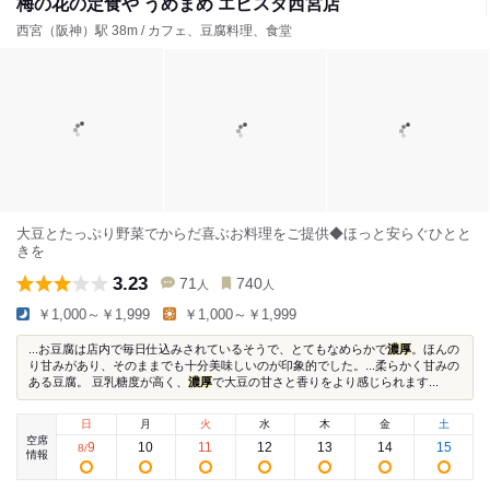
梅の花の定食や うめまめ エビスタ西宮店
西宮（阪神）駅 38m / カフェ、豆腐料理、食堂
大豆とたっぷり野菜でからだ喜ぶお料理をご提供◆ほっと安らぐひとと
きを
3.23
71
740
人
人
￥1,000～￥1,999
￥1,000～￥1,999
...お豆腐は店内で毎日仕込みされているそうで、とてもなめらかで
濃厚
。ほんの
り甘みがあり、そのままでも十分美味しいのが印象的でした。...柔らかく甘みの
ある豆腐。 豆乳糖度が高く、
濃厚
で大豆の甘さと香りをより感じられます...
日
月
火
水
木
金
土
空席
9
10
11
12
13
14
15
8
/
情報