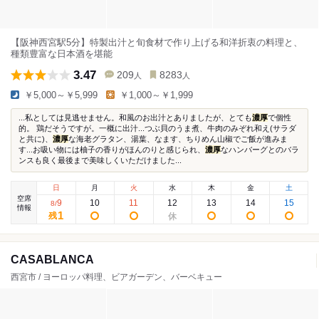
【阪神西宮駅5分】特製出汁と旬食材で作り上げる和洋折衷の料理と、
種類豊富な日本酒を堪能
3.47
209
8283
人
人
￥5,000～￥5,999
￥1,000～￥1,999
...私としては見逃せません。和風のお出汁とありましたが、とても
濃厚
で個性
的。 鶏だそうですが。一概に出汁...つぶ貝のうま煮、牛肉のみぞれ和え(サラダ
と共に)、
濃厚
な海老グラタン、湯葉、なます、ちりめん山椒でご飯が進みま
す...お吸い物には柚子の香りがほんのりと感じられ、
濃厚
なハンバーグとのバラ
ンスも良く最後まで美味しくいただけました...
日
月
火
水
木
金
土
空席
9
10
11
12
13
14
15
8
/
情報
1
残
CASABLANCA
西宮市 / ヨーロッパ料理、ビアガーデン、バーベキュー