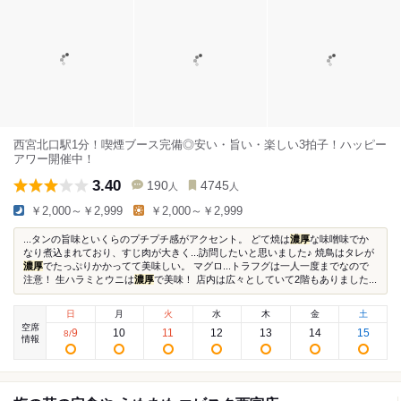
西宮北口駅1分！喫煙ブース完備◎安い・旨い・楽しい3拍子！ハッピー
アワー開催中！
3.40
190
4745
人
人
￥2,000～￥2,999
￥2,000～￥2,999
...タンの旨味といくらのプチプチ感がアクセント。 どて焼は
濃厚
な味噌味でか
なり煮込まれており、すじ肉が大きく...訪問したいと思いました♪ 焼鳥はタレが
濃厚
でたっぷりかかってて美味しい。 マグロ...トラフグは一人一度までなので
注意！ 生ハラミとウニは
濃厚
で美味！ 店内は広々としていて2階もありました...
日
月
火
水
木
金
土
空席
9
10
11
12
13
14
15
8
/
情報