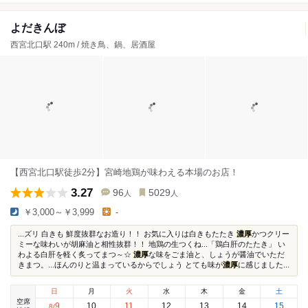
よだきんぼ
西宮北口駅 240m / 焼き鳥、鍋、居酒屋
【西宮北口駅徒歩2分】宮崎地鶏が味わえる本場のお店！
3.27
96
5029
人
人
￥3,000～￥3,999
-
...ズリ 白きも 鮮度抜群なお造り！！ お気に入りは白きもたたき
濃厚
かつクリー
ミーな味わいが胡麻油と相性抜群！！ 地鶏の生つくね...「鶏白肝のたたき」 い
わよる白肝を軽く炙ってまつ～☆
濃厚
な味をごま油と、しょうが醤油でいただ
きまつ。...ほんのりと温まっているからでしょう とても味が
濃厚
に感じました...
日
月
火
水
木
金
土
空席
9
10
11
12
13
14
15
8
/