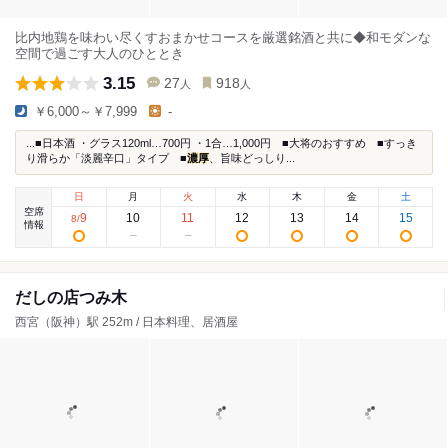
比内地鶏を味わい尽くすおまかせコースを厳選銘酒と共に◆和モダンな
空間で過ごす大人のひととき
3.15
27
918
人
人
￥6,000～￥7,999
-
...■日本酒 ・グラス120ml…700円 ・1合…1,000円 ■大将のおすすめ ■すっき
り滑らか「淡麗辛口」タイプ ■
濃厚
、旨味どっしり...
日
月
火
水
木
金
土
空席
9
10
11
12
13
14
15
8
/
情報
だしの店つみ木
西宮（阪神）駅 252m / 日本料理、居酒屋