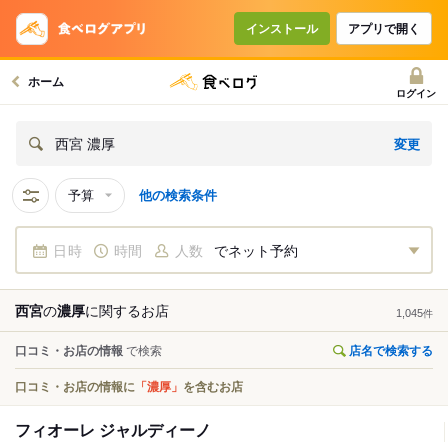
インストール
アプリで開く
ホーム
ログイン
変更
西宮 濃厚
予算
他の検索条件
日時
時間
人数
でネット予約
西宮
の
濃厚
に関する
お店
1,045
件
口コミ・お店の情報
で検索
店名で検索する
口コミ・お店の情報に
「濃厚」
を含むお店
フィオーレ ジャルディーノ