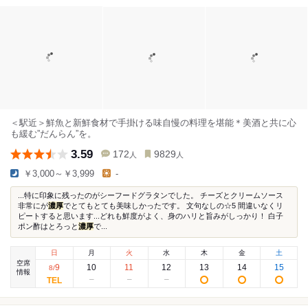
＜駅近＞鮮魚と新鮮食材で手掛ける味自慢の料理を堪能＊美酒と共に心
も緩む”だんらん”を。
3.59
172
9829
人
人
￥3,000～￥3,999
-
...特に印象に残ったのがシーフードグラタンでした。 チーズとクリームソース
非常にが
濃厚
でとてもとても美味しかったです。 文句なしの☆5 間違いなくリ
ピートすると思います...どれも鮮度がよく、身のハリと旨みがしっかり！ 白子
ポン酢はとろっと
濃厚
で...
日
月
火
水
木
金
土
空席
9
10
11
12
13
14
15
8
/
情報