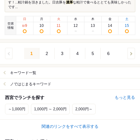
す！...粕汁鍋を頂きました。日吉豚を
濃厚
な粕汁で食べるととても美味しかった
です...
日
月
火
水
木
金
土
空席
9
10
11
12
13
14
15
8
/
情報
1
2
3
4
5
6
キーワード一覧
ノではじまるキーワード
西宮でランチを探す
もっと見る
～1,000円
1,000円 ～ 2,000円
2,000円～
関連のリンクをすべて表示する