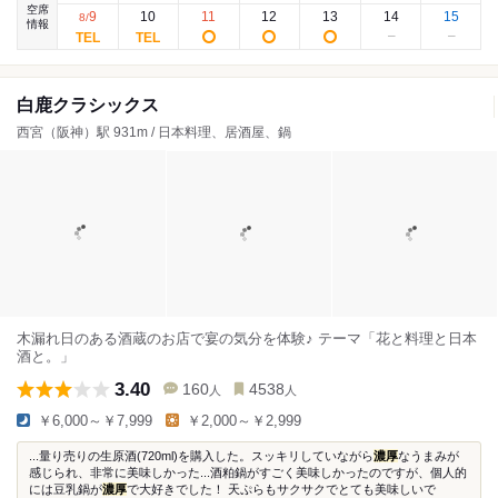
空席
9
10
11
12
13
14
15
8
/
情報
白鹿クラシックス
西宮（阪神）駅 931m / 日本料理、居酒屋、鍋
木漏れ日のある酒蔵のお店で宴の気分を体験♪ テーマ「花と料理と日本
酒と。」
3.40
160
4538
人
人
￥6,000～￥7,999
￥2,000～￥2,999
...量り売りの生原酒(720ml)を購入した。スッキリしていながら
濃厚
なうまみが
感じられ、非常に美味しかった...酒粕鍋がすごく美味しかったのですが、個人的
には豆乳鍋が
濃厚
で大好きでした！ 天ぷらもサクサクでとても美味しいで