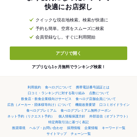
快適にお店探し
クイックな現在地検索。検索が快適に
予約も簡単。空席をスムーズに検索
会員登録なし。すぐに利用開始
アプリで開く
アプリなら1ヶ月無料でランキング検索！
利用規約
食べログについて
携帯電話番号認証とは
口コミ・ランキングに対する取り組み
点数について
飲食店・飲食企業様向けサービス
食べログ店舗会員について
広告（メーカー・団体様等向け）について
機能改善要望
口コミガイドライン
食べログプレミアム
食べログプレミアム無料クーポン
ネット予約（リクエスト予約）
個人情報保護方針
外部送信（オプトアウト）
特定商取引法に基づく表記
推奨環境
ヘルプ・お問い合わせ
採用情報
企業情報
キーワード一覧
サイトマップ
チェーン一覧