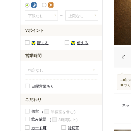
～
Vポイント
貯まる
使える
営業時間
...
◆つく
日曜営業あり
こだわり
ネッ
個室
半個室を含む
飲み放題
3時間以上
カード可
貸切可