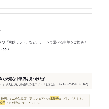
ン
スや「晩酌セット」など、シーンで選べる中華をご提供！
人
4499
最強で穴場な中華店を見つけた件
ang）」さんは海浜幕張駅の北口すぐそばにあ...
Papa03130111(1265)
by
80円...ミニ杏仁豆腐、更にフェア中の
水餃子
まで付いてきます。
餃子
フェア開催中だったので...