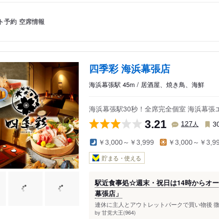
ト予約
空席情報
四季彩 海浜幕張店
海浜幕張駅 45m / 居酒屋、焼き鳥、海鮮
海浜幕張駅30秒！全席完全個室 海浜幕
3.21
人
127
3
￥3,000～￥3,999
￥3,000～￥3,9
貯まる・使える
駅近食事処☆週末・祝日は14時からオ
幕張店」
連休に主人とアウトレットパークで買い物後 微
甘党大王(964)
by