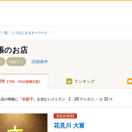
ド一覧
ミではじまるキーワード
張のお店
詳細条件
水餃子
標準
ランキング
【予約・PR店舗優先順】
駅
駅
水餃子
お店の情報に「
」を含むレストラン
1
～
20
件を表示
／
全
32
件
本郷駅
駅
花見川 大富