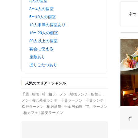
2人の個室
3〜4人の個室
ネッ
5〜10人の個室
10人未満の個室あり
10〜20人の個室
20人以上の個室
宴会に使える
座敷あり
掘りごたつあり
人気のエリア・ジャンル
千葉
船橋
柏
柏ラーメン
船橋ランチ
船橋ラー
メン
海浜幕張ランチ
千葉ラーメン
千葉ランチ
松戸ラーメン
柏居酒屋
千葉居酒屋
市川ラーメン
柏カフェ
浦安ラーメン