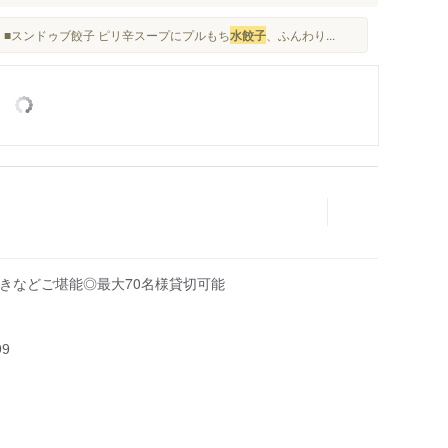
 ■スンドゥブ餃子 ピリ辛スープにプルもち
水餃子
、ふんわり...
串焼きなどご堪能◎最大70名様貸切可能
99