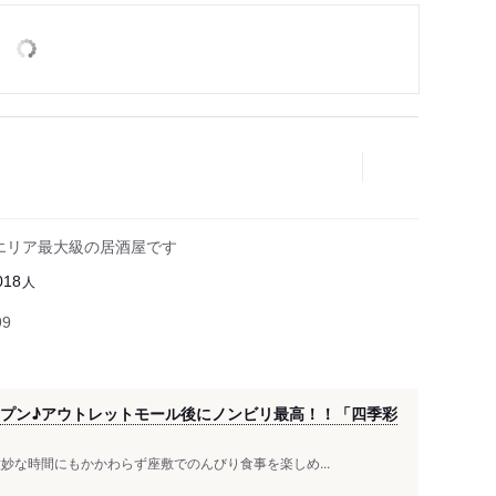
張エリア最大級の居酒屋です
人
018
99
ープン♪アウトレットモール後にノンビリ最高！！「四季彩
妙な時間にもかかわらず座敷でのんびり食事を楽しめ...