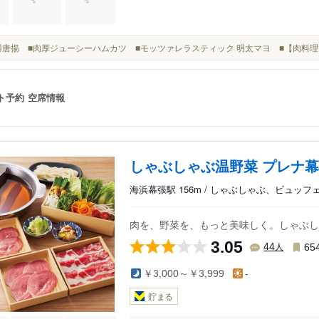
■手羽唐揚 ■肉厚ジューシーハムカツ ■モッツァレラスティック 明太マヨ ■【肉料
ト予約
空席情報
しゃぶしゃぶ温野菜 プレナ
海浜幕張駅 156m / しゃぶしゃぶ、ビュッフ
肉を、野菜を、もっと美味しく。しゃぶしゃ
3.05
人
44
65
￥3,000～￥3,999
-
貯まる