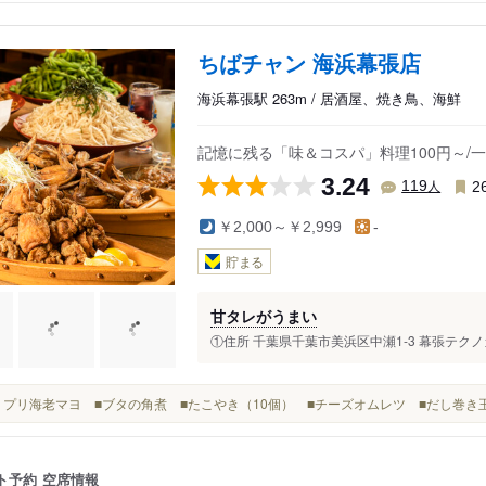
ちばチャン 海浜幕張店
海浜幕張駅 263m / 居酒屋、焼き鳥、海鮮
記憶に残る「味＆コスパ」料理100円～/一
3.24
人
119
2
￥2,000～￥2,999
-
貯まる
甘タレがうまい
①住所 千葉県千葉市美浜区中瀬1-3 幕張テクノガ
■プリプリ海老マヨ ■ブタの角煮 ■たこやき（10個） ■チーズオムレツ ■だし巻き
ト予約
空席情報