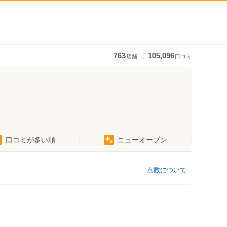
｜
763
105,096
店舗
口コミ
口コミが多い順
ニューオープン
点数について