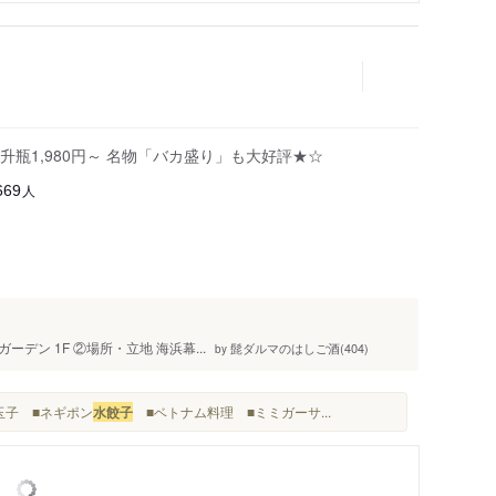
升瓶1,980円～ 名物「バカ盛り」も大好評★☆
人
669
ーデン 1F ②場所・立地 海浜幕...
髭ダルマのはしご酒(404)
by
玉子 ■ネギポン
水餃子
■ベトナム料理 ■ミミガーサ...