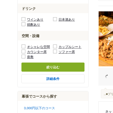
ドリンク
ワインあり
日本酒あり
焼酎あり
空間・設備
オシャレな空間
カップルシート
カウンター席
ソファー席
座敷
絞り込む
詳細条件
...
幕張でコースから探す
3,000円以下のコース
ネッ