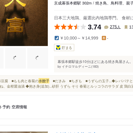
京成幕張本郷駅 302m / 焼き鳥、鳥料理、親
日本三大地鶏、厳選比内地鶏専門。 食材
3.74
人
275
1
￥10,000～￥14,999
-
貯まる
幕張本郷駅徒歩10分ほどにある焼き鳥屋さん。 
イチロマルディーニ(183)
by
■油淋豆腐 ■もも肉と春菊の
水餃子
■だきみ ■ちぎも ■うずらの玉子...◆レバパテ
ね、金柑醤油漬 ◆抱き身(追加)...砂肝 うずら そり 春菊とルッコラのサラダ 皮 鶏白
ト予約
空席情報