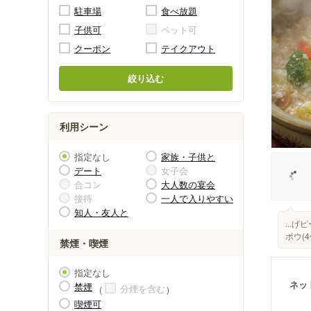
駐車場
食べ放題
子供可
ペット可
クーポン
テイクアウト
絞り込む
利用シーン
指定なし
家族・子供と
デート
女子会
合コン
大人数の宴会
接待
一人で入りやすい
知人・友人と
...
ポウ(
禁煙・喫煙
指定なし
ネッ
禁煙
分煙を含む
喫煙可