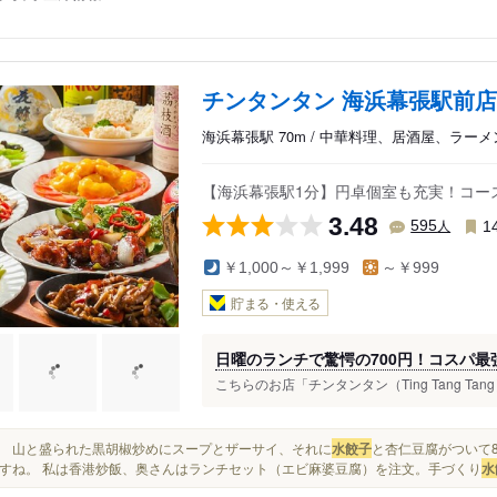
チンタンタン 海浜幕張駅前店
海浜幕張駅 70m / 中華料理、居酒屋、ラーメ
【海浜幕張駅1分】円卓個室も充実！コー
3.48
人
595
1
￥1,000～￥1,999
～￥999
貯まる・使える
日曜のランチで驚愕の700円！コスパ
こちらのお店「チンタンタン（Ting Tang T
早い。 山と盛られた黒胡椒炒めにスープとザーサイ、それに
水餃子
と杏仁豆腐がついて8
すね。 私は香港炒飯、奥さんはランチセット（エビ麻婆豆腐）を注文。手づくり
水