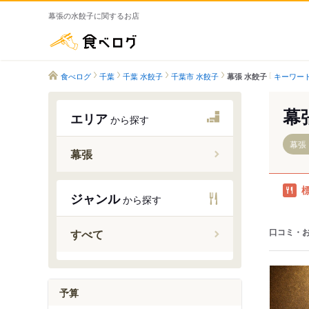
幕張の水餃子に関するお店
食べログ
食べログ
千葉
千葉 水餃子
千葉市 水餃子
キーワー
幕張 水餃子
幕
エリア
から探す
幕張
幕張
幕張駅
ジャンル
から探す
幕張本郷
海浜幕張
口コミ・
すべて
京成幕張
京成幕張
予算