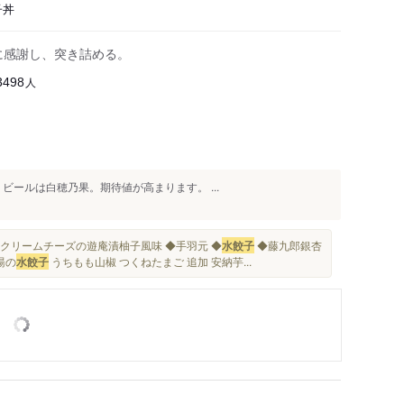
子丼
に感謝し、突き詰める。
人
3498
ビールは白穂乃果。期待値が高まります。 ...
とクリームチーズの遊庵漬柚子風味 ◆手羽元 ◆
水餃子
◆藤九郎銀杏
湯の
水餃子
うちもも山椒 つくねたまご 追加 安納芋...