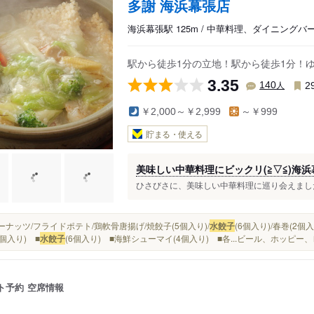
多謝 海浜幕張店
海浜幕張駅 125m / 中華料理、ダイニング
駅から徒歩1分の立地！駅から徒歩1分！
3.35
人
140
2
￥2,000～￥2,999
～￥999
貯まる・使える
美味しい中華料理にビックリ(≧▽≦)海
ひさびさに、美味しい中華料理に巡り会えましたぁ(
げピーナッツ/フライドポテト/鶏軟骨唐揚げ/焼餃子(5個入り)/
水餃子
(6個入り)/春巻(2
4個入り) ■
水餃子
(6個入り) ■海鮮シューマイ(4個入り) ■各...ビール、ホッ
ト予約
空席情報