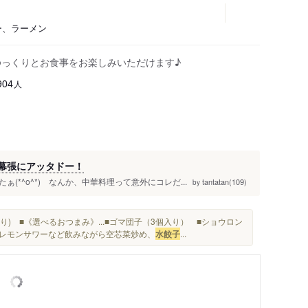
バー、ラーメン
ゆっくりとお食事をお楽しみいただけます♪
人
904
浜幕張にアッタドー！
*^o^*) なんか、中華料理って意外にコレだ...
tantatan(109)
by
個入り) ■《選べるおつまみ》...■ゴマ団子（3個入り） ■ショウロン
ピー、レモンサワーなど飲みながら空芯菜炒め、
水餃子
...