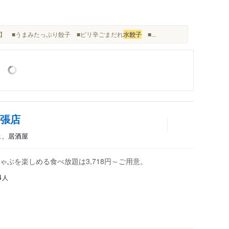
理】 ■うまみたっぷり餃子 ■ピリ辛ごまだれ
水餃子
■...
幕張店
ェ、居酒屋
ぶを楽しめる食べ放題は3,718円～ご用意。
人
4