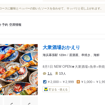
豚肩ロースに酸味とペッパーの効いたソースを合わせて、サッパリと召し上がれます。
ト予約
空席情報
大衆酒場おかえり
海浜幕張駅 123m / 居酒屋、串焼き、海鮮
8月1日 NEW OPEN★大衆酒場×魚串×
人
人
1
13
￥2,000～￥2,999
￥1,000～￥1,9
貯まる・使える