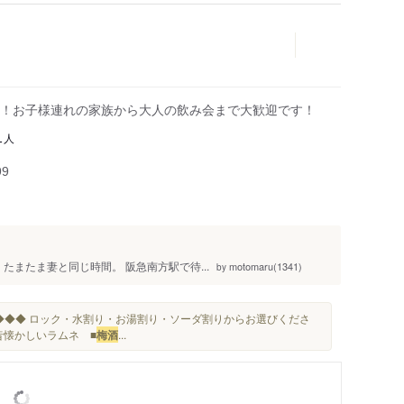
！お子様連れの家族から大人の飲み会まで大歓迎です！
人
1
99
たまたま妻と同じ時間。 阪急南方駅で待...
motomaru(1341)
by
◆◆◆ ロック・水割り・お湯割り・ソーダ割りからお選びくださ
昔懐かしいラムネ ■
梅酒
...