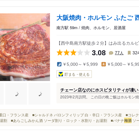
大阪焼肉・ホルモン ふたご 
南方駅 59m / 焼肉、ホルモン、居酒屋
【西中島南方駅徒歩２分】はみ出るカルビ
3.08
人
77
32
￥5,000～￥5,999
￥5,000～￥5,9
貯まる・使える
チェーン店なのにホスピタリティが凄い
2023年2月訪問。 この日の晩ご飯はホルモン
赤・重口・フランス産 ■シャルドネ バロンフィリップ 白・辛口・フランス産 ■コレ
湯割 ■あらごしみかん酒 ソーダ割り・ロック・水割り・お湯割 ■バナナ
梅酒
ソー