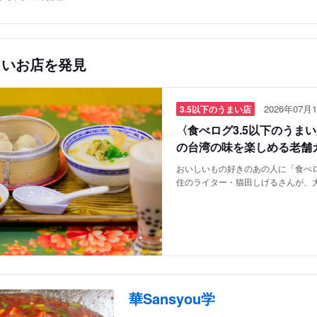
しいお店を発見
2026年07月1
3.5以下のうまい店
〈食べログ3.5以下のうま
の台湾の味を楽しめる老舗
おいしいもの好きのあの人に「食べロ
住のライター・猫田しげるさんが、
華Sansyou学