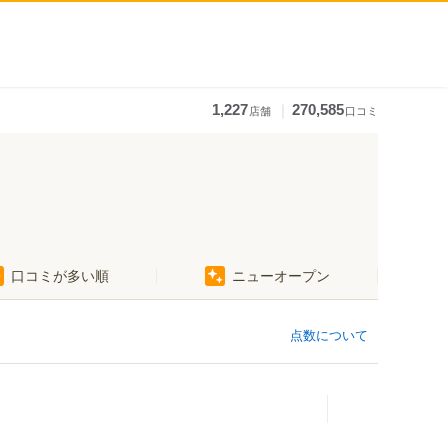
｜
1,227
270,585
店舗
口コミ
口コミが多い順
ニューオープン
点数について