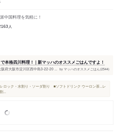
子
派中国料理を気軽に！
人
2163
」で本格四川料理！ | 新マッハのオススメごはんですよ！
大阪市淀川区西中島3-22-20 ...
マッハのオススメごはん(2544)
by
 ロック・水割り・ソーダ割り ■ソフトドリンク ウーロン茶...レ
...