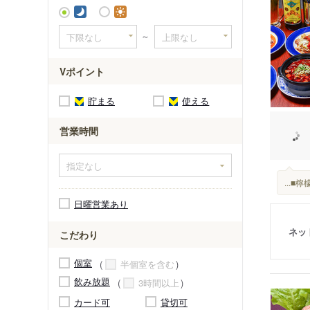
～
Vポイント
貯まる
使える
営業時間
...
日曜営業あり
ネッ
こだわり
個室
半個室を含む
飲み放題
3時間以上
カード可
貸切可