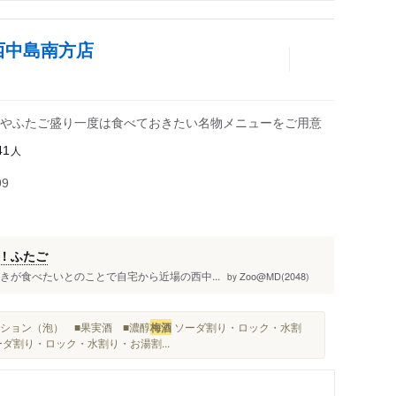
西中島南方店
やふたご盛り一度は食べておきたい名物メニューをご用意
人
41
99
！ふたご
焼きが食べたいとのことで自宅から近場の西中...
Zoo@MD(2048)
by
クション（泡） ■果実酒 ■濃醇
梅酒
ソーダ割り・ロック・水割
ダ割り・ロック・水割り・お湯割...