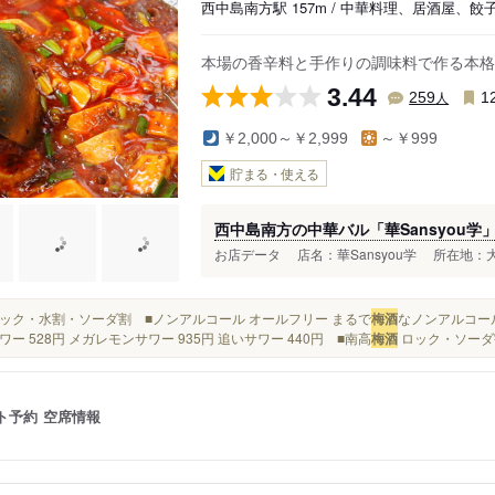
西中島南方駅 157m / 中華料理、居酒屋、餃
本場の香辛料と手作りの調味料で作る本格
3.44
人
259
1
￥2,000～￥2,999
～￥999
貯まる・使える
西中島南方の中華バル「華Sansyou学
お店データ 店名：華Sansyou学 所在地：大阪府
芋 ロック・水割・ソーダ割 ■ノンアルコール オールフリー まるで
梅酒
なノンアルコール
ワー 528円 メガレモンサワー 935円 追いサワー 440円 ■南高
梅酒
ロック・ソーダ割
ト予約
空席情報