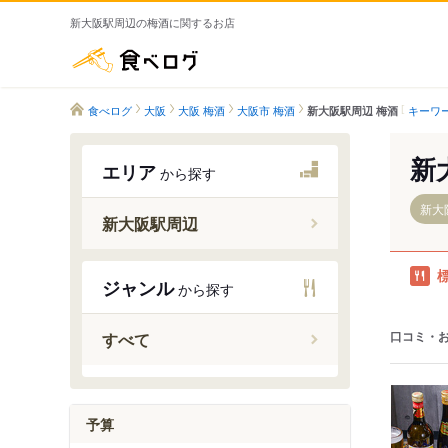
新大阪駅周辺の梅酒に関するお店
食べログ
食べログ
大阪
大阪 梅酒
大阪市 梅酒
キーワ
新大阪駅周辺 梅酒
新
エリア
から探す
新大
新大阪駅周辺
東淀川駅
ジャンル
から探す
新大阪駅
東三国駅
口コミ・
すべて
西中島南
南方駅
予算