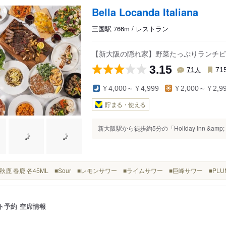
Bella Locanda Italiana
三国駅 766m / レストラン
【新大阪の隠れ家】野菜たっぷりランチビ
3.15
人
71
71
￥4,000～￥4,999
￥2,000～￥2,9
貯まる・使える
新大阪駅から徒歩約5分の「Holiday Inn &amp; 
黒牛 秋鹿 春鹿 各45ML ■Sour ■レモンサワー ■ライムサワー ■巨峰サワー ■PL
ト予約
空席情報