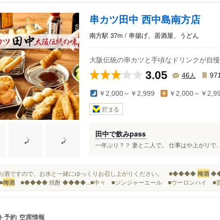
串カツ田中 西中島南方店
南方駅 37m / 串揚げ、居酒屋、うどん
大阪伝統の串カツと手頃なドリンクが自慢
3.05
人
46
97
￥2,000～￥2,999
￥2,000～￥2,9
貯まる
田中で飲みpass
一年ぶり？？ 妻と二人で。 仕事はや上がりで、
強いお酒ですので、お水と一緒にゆっくりお召し上がりください。 ■◆◆◆◆
梅酒
◆
■
梅酒
■◆◆◆◆ 焼酎 ◆◆◆◆...■中々 ■ジンジャーエール ■ウーロンハイ ■
ト予約
空席情報