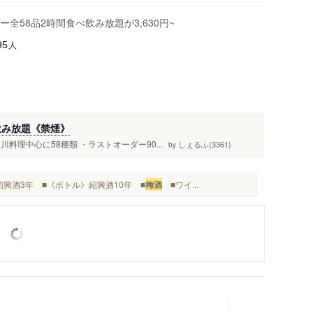
58品2時間食べ飲み放題が3,630円~
人
95
飲み放題《禁煙》
料理中心に58種類 ・ラストオーダー90...
しぇるふ(3361)
by
紹興酒3年 ■《ボトル》紹興酒10年 ■
梅酒
■ワイ...