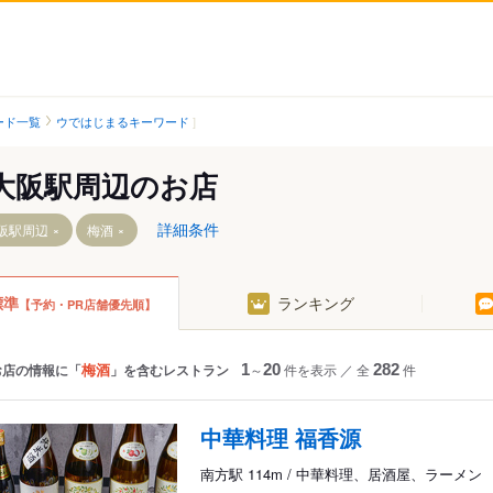
ード一覧
ウではじまるキーワード
大阪駅周辺のお店
詳細条件
阪駅周辺
梅酒
標準
ランキング
【予約・PR店舗優先順】
梅酒
お店の情報に「
」を含むレストラン
1
～
20
件を表示
／
全
282
件
方駅
中華料理 福香源
南方駅 114m / 中華料理、居酒屋、ラーメン