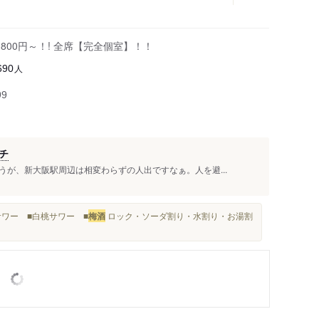
800円～！! 全席【完全個室】！！
人
690
99
チ
が、新大阪駅周辺は相変わらずの人出ですなぁ。人を避...
サワー ■白桃サワー ■
梅酒
ロック・ソーダ割り・水割り・お湯割