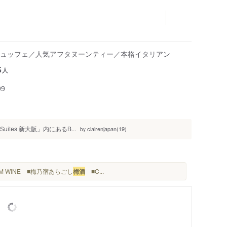
ュッフェ／人気アフタヌーンティー／本格イタリアン
人
5
99
Suites 新大阪」内にあるB...
clairenjapan(19)
by
UM WINE ■梅乃宿あらごし
梅酒
■C...