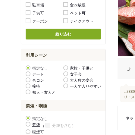
駐車場
食べ放題
子供可
ペット可
クーポン
テイクアウト
絞り込む
利用シーン
指定なし
家族・子供と
デート
女子会
合コン
大人数の宴会
接待
一人で入りやすい
...
知人・友人と
り・ス
禁煙・喫煙
ネッ
指定なし
禁煙
分煙を含む
喫煙可