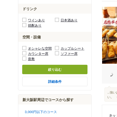
ドリンク
ワインあり
日本酒あり
焼酎あり
空間・設備
オシャレな空間
カップルシート
カウンター席
ソファー席
座敷
絞り込む
詳細条件
...
い。 
新大阪駅周辺でコースから探す
3,000円以下のコース
ネッ