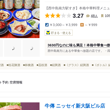
【西中島南方駅すぎ】本格中華料理メニュー全
3.27
人
48
10
￥3,000～￥3,999
～￥999
貯まる・使える
3630円なのに味も満足！本格中華食べ
西中島南方にある中華食べ放題の店です。 ・四川
■檸檬酒 ■桂花陳酒 ■林檎酒 ■茘枝酒 ■紹興酒 ■《グラス》紹興酒 ■《ボトル》
ト予約
空席情報
牛傳 ニッセイ新大阪ビル店