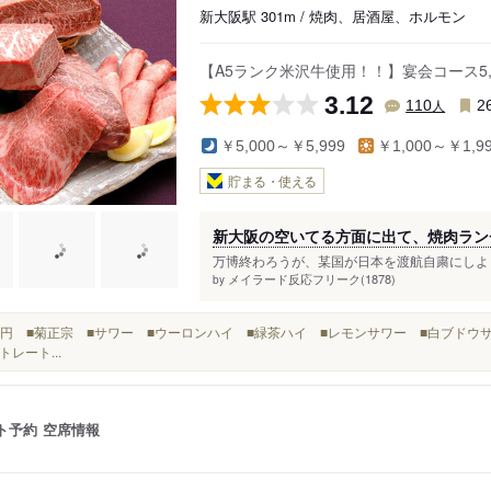
新大阪駅 301m / 焼肉、居酒屋、ホルモン
【A5ランク米沢牛使用！！】宴会コース5,
3.12
人
110
2
￥5,000～￥5,999
￥1,000～￥1,9
貯まる・使える
新大阪の空いてる方面に出て、焼肉ラン
万博終わろうが、某国が日本を渡航自粛にしよう
メイラード反応フリーク(1878)
by
3880円 ■菊正宗 ■サワー ■ウーロンハイ ■緑茶ハイ ■レモンサワー ■白ブドウ
トレート...
ト予約
空席情報