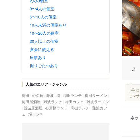
2人の個室
3〜4人の個室
5〜10人の個室
10人未満の個室あり
10〜20人の個室
20人以上の個室
宴会に使える
座敷あり
掘りごたつあり
人気のエリア・ジャンル
...
梅田
心斎橋
難波
堺
梅田ランチ
梅田ラーメン
モンサ
梅田居酒屋
難波ランチ
梅田カフェ
難波ラーメン
難波居酒屋
心斎橋ランチ
高槻ランチ
難波カフ
ェ
堺ランチ
ネッ