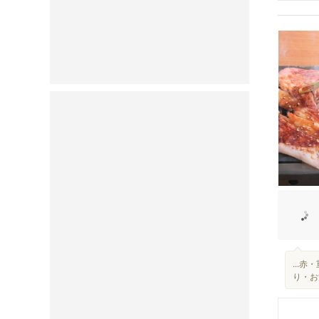
...
り・お