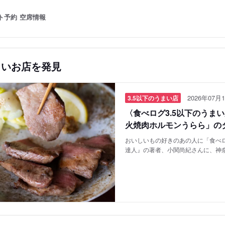
ト予約
空席情報
しいお店を発見
2026年07月1
3.5以下のうまい店
〈食べログ3.5以下のうま
火焼肉ホルモンうらら」の
おいしいもの好きのあの人に「食べロ
達人』の著者、小関尚紀さんに、神