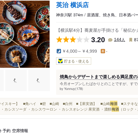
英治 横浜店
神奈川駅 374m / 居酒屋、焼き鳥、日本酒バ
【横浜駅4分】蕎麦屋が手掛ける「秘伝か
3.20
人
144
8
￥4,000～￥4,999
-
貯まる・使える
焼鳥からデザートまで楽しめる満足度の
今月オープンしたばかりとのことですが、すでに
Yunnuy(178)
by
■【ウイスキー】 ■角ハイ ■碧 ■山崎 ■白州 ■【果実酒】 ■山崎
梅酒
■ステキなも
 ・カシスソーダ ・カシスウーロン ・カシスオレンジ 果実酒 ・濃醇
梅酒
（ロック・
ト予約
空席情報