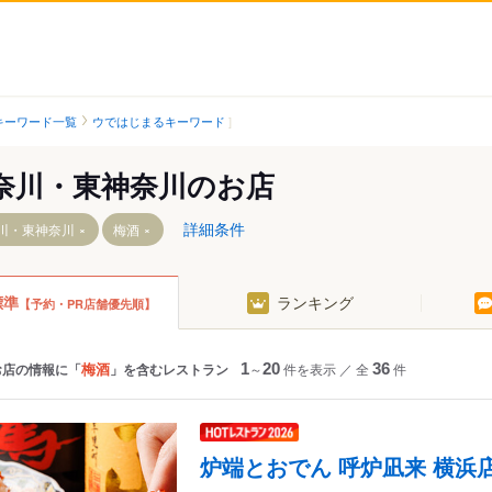
キーワード一覧
ウではじまるキーワード
奈川・東神奈川のお店
詳細条件
川・東神奈川
梅酒
標準
ランキング
【予約・PR店舗優先順】
駅
町駅
奈川駅
梅酒
お店の情報に「
」を含むレストラン
1
～
20
件を表示
／
全
36
件
炉端とおでん 呼炉凪来 横浜