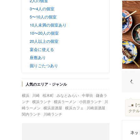
2人の個室
3〜4人の個室
5〜10人の個室
10人未満の個室あり
10〜20人の個室
20人以上の個室
宴会に使える
座敷あり
掘りごたつあり
人気のエリア・ジャンル
横浜
川崎
桜木町
みなとみらい
中華街
鎌倉ラ
ンチ
横浜ランチ
横浜ラーメン
小田原ランチ
川
...
崎ラーメン
横浜居酒屋
横浜カフェ
川崎居酒屋
クテル
関内ランチ
川崎ランチ
ネッ