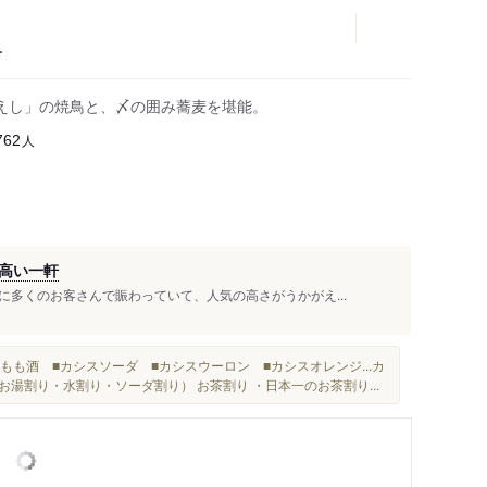
ー
えし」の焼鳥と、〆の囲み蕎麦を堪能。
人
762
高い一軒
多くのお客さんで賑わっていて、人気の高さがうかがえ...
も酒 ■カシスソーダ ■カシスウーロン ■カシスオレンジ...カ
お湯割り・水割り・ソーダ割り） お茶割り ・日本一のお茶割り...