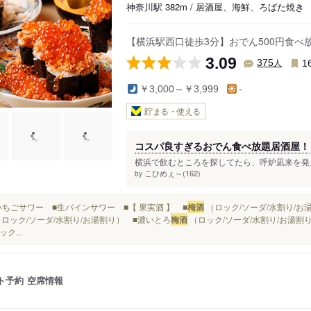
神奈川駅 382m / 居酒屋、海鮮、ろばた焼き
【横浜駅西口徒歩3分】おでん500円食べ
3.09
人
375
1
￥3,000～￥3,999
-
貯まる・使える
コスパ良すぎるおでん食べ放題居酒屋！
横浜で飲むところを探してたら、呼炉凪来を発見！
こひめぇ～(162)
by
■生いちごサワー ■生パインサワー ■【 果実酒 】 ■
梅酒
（ロック/ソーダ/水割り/お
（ロック/ソーダ/水割り/お湯割り） ■濃いとろ
梅酒
（ロック/ソーダ/水割り/お湯割
ック...
ト予約
空席情報