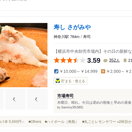
寿し さがみや
神奈川駅 764m / 寿司
【横浜市中央卸売市場内】その日の新鮮な
3.59
人
352
2
￥10,000～￥14,999
￥2,000～￥2,
貯まる・使える
市場寿司
木曜日、晴れ。今日は遅めの朝食と早めの昼食を
Sammy35(585)
by
ボトル1本 5,500円～ ■Others ■ハイボール（角瓶） ■丸ごとレモンサワー ※2杯目