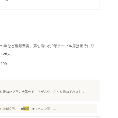
旬魚など種類豊富。落ち着いた2階テーブル席は接待に◎
人
1128
999
兼ねたブランチ気分で「さがみや」さんを訪ねてみまし...
からは660円。 ■
梅酒
■ウーロン茶 ...