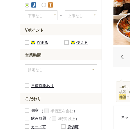
～
Vポイント
貯まる
使える
営業時間
日曜営業あり
...
桃酒 
梅酒
ロ
こだわり
個室
半個室を含む
ネッ
飲み放題
3時間以上
カード可
貸切可