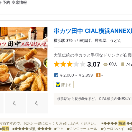
ト予約
空席情報
串カツ田中 CIAL横浜ANNEX
横浜駅 379m / 串揚げ、居酒屋、うどん
大阪伝統の串カツと手頃なドリンクが自慢
3.07
人
60
74
￥2,000～￥2,999
-
貯まる
横浜駅から徒歩5分ほど。 CIAL横浜ANNEX
強いお酒ですので、お水と一緒にゆっくりお召し上がりください。 ■◆◆◆◆
梅酒
◆
■
梅酒
■◆◆◆◆ 焼酎 ◆◆◆◆...■中々 ■ジンジャーエール ■ウーロンハイ ■