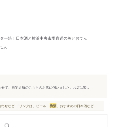
ター焼！日本酒と横浜中央市場直送の魚とおでん
人
71
せて、自宅近所のこちらのお店に伺いました。お店は繁...
合わせなど ドリンクは、ビール、
梅酒
、おすすめの日本酒など...