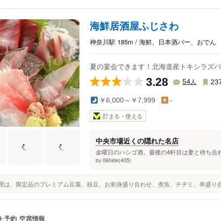
海鮮居酒屋ふじさわ
神奈川駅 185m / 海鮮、日本酒バー、おでん
夏の宴会できます！北海道産トキシラズバ
3.28
人
54
23
￥6,000～￥7,999
-
貯まる・使える
中央市場近くの隠れた名店
金曜日のハシゴ酒。最後の4軒目は妻と待ち合わ
06hide(405)
by
お料理は、限定品のプレミアム豆腐、枝豆、お刺身盛り合わせ、煮魚、チヂミ、串盛り
ト予約
空席情報