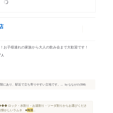
店
！お子様連れの家族から大人の飲み会まで大歓迎です！
人
7
の1階にあり、駅近で立ち寄りやすい立地です。...
なながの(598)
by
◆◆◆ ロック・水割り・お湯割り・ソーダ割りからお選びくださ
昔懐かしいラムネ ■
梅酒
...