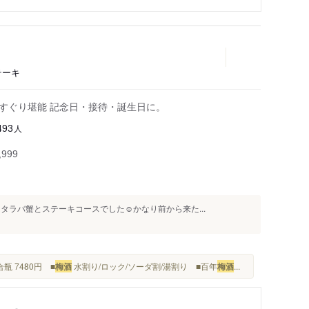
テーキ
りすぐり堪能 記念日・接待・誕生日に。
人
493
999
ラバ蟹とステーキコースでした☺️かなり前から来た...
瓶 7480円 ■
梅酒
水割り/ロック/ソーダ割/湯割り ■百年
梅酒
...