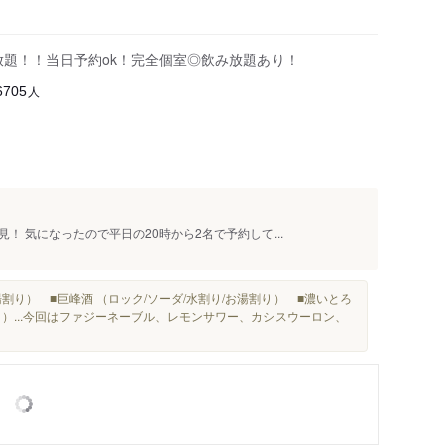
放題！！当日予約ok！完全個室◎飲み放題あり！
人
6705
 気になったので平日の20時から2名で予約して...
湯割り） ■巨峰酒 （ロック/ソーダ/水割り/お湯割り） ■濃いとろ
り）...今回はファジーネーブル、レモンサワー、カシスウーロン、