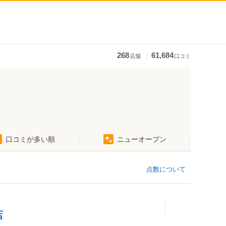
｜
268
61,684
店舗
口コミ
口コミが多い順
ニューオープン
点数について
店