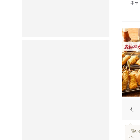
ネッ
...
い。 