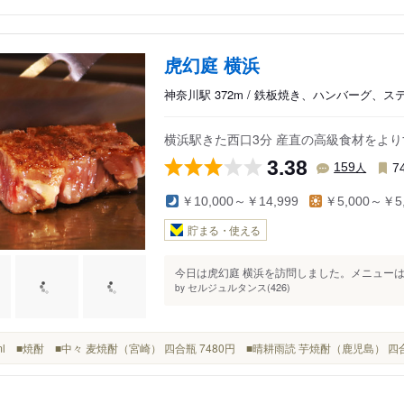
虎幻庭 横浜
神奈川駅 372m / 鉄板焼き、ハンバーグ、ス
横浜駅きた西口3分 産直の高級食材をよ
3.38
人
159
7
￥10,000～￥14,999
￥5,000～￥5,
貯まる・使える
今日は虎幻庭 横浜を訪問しました。メニューはタ
セルジュルタンス(426)
by
120ml ■焼酎 ■中々 麦焼酎（宮崎） 四合瓶 7480円 ■晴耕雨読 芋焼酎（鹿児島） 四合