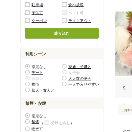
駐車場
食べ放題
子供可
ペット可
クーポン
テイクアウト
絞り込む
利用シーン
指定なし
家族・子供と
デート
女子会
合コン
大人数の宴会
接待
一人で入りやすい
知人・友人と
禁煙・喫煙
...
指定なし
禁煙
分煙を含む
喫煙可
ネッ