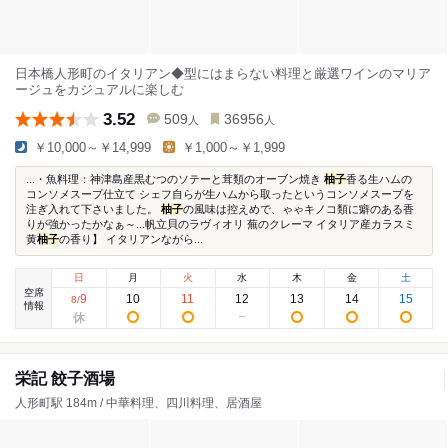
日本橋人形町のイタリアン◆型にはまらない料理と厳選ワインのマリア
ージュをカジュアルに楽しむ
3.52
509
36956
人
人
￥10,000～￥14,999
￥1,000～￥1,999
...・魚料理：神津島産黒むつのソテーと茸類のオーブン焼き
柚子
香る生ハムの
コンソメスープ仕立て シェフ自らが生ハムから取ったというコンソメスープを
注ぎ入れて下さいました。
柚子
の風味は控えめで、ゃゃキノコ類に癖のある香
りが強かったかなぁ～...帆立貝のラヴィオリ 蕪のクレーマ イタリア産カラスミ
黄
柚子
の香り】 イタリアンながら...
日
月
火
水
木
金
土
空席
9
10
11
12
13
14
15
8
/
情報
栄記 餃子酒場
人形町駅 184m / 中華料理、四川料理、居酒屋