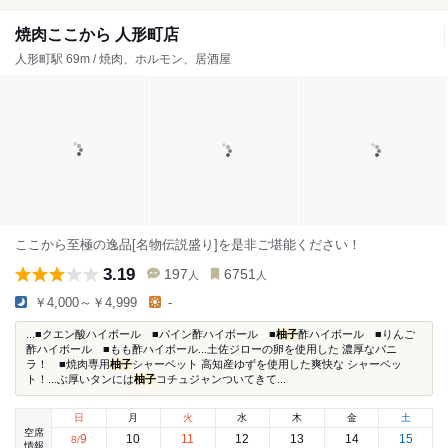
焼肉ここから 人形町店
人形町駅 69m / 焼肉、ホルモン、居酒屋
ここから至極の逸品[名物伝説盛り]を是非ご堪能ください！
3.19
197
6751
人
人
￥4,000～￥4,999
-
...■クエン酸ハイボール ■パイン酢ハイボール ■
柚子
酢ハイボール ■りんご
酢ハイボール ■もも酢ハイボール...土佐ジローの卵を使用した 濃厚なバニ
ラ！ ■焼肉専用
柚子
シャーベット 高知産ゆずを使用した爽快な シャーベッ
ト！...ぶ厚いタンには
柚子
コチュジャンついてきて...
日
月
火
水
木
金
土
空席
9
10
11
12
13
14
15
8
/
情報