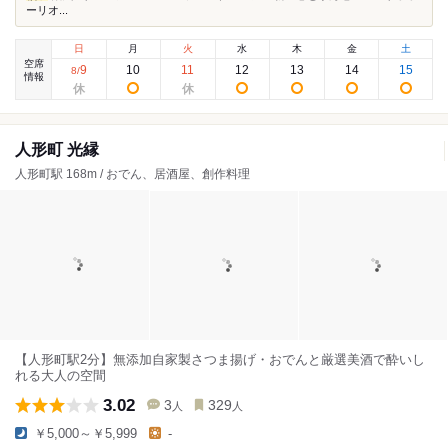
ーリオ...
日
月
火
水
木
金
土
空席
9
10
11
12
13
14
15
8
/
情報
人形町 光縁
人形町駅 168m / おでん、居酒屋、創作料理
【人形町駅2分】無添加自家製さつま揚げ・おでんと厳選美酒で酔いし
れる大人の空間
3.02
3
329
人
人
￥5,000～￥5,999
-