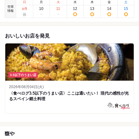
日
月
火
水
木
金
土
空席
9
10
11
12
13
14
15
8
/
情報
おいしいお店を発見
3.5以下のうまい店
2026年08月04日(火)
〈食べログ3.5以下のうまい店〉ここは通いたい！ 現代の感性が光
るスペイン郷土料理
馥や