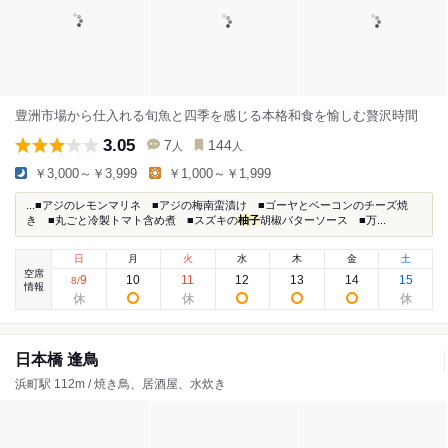
豊洲市場から仕入れる旬魚と四季を感じる本格和食を愉しむ贅沢時間
3.05
7
144
人
人
￥3,000～￥3,999
￥1,000～￥1,999
...■アジのレモンマリネ ■アジの梅南蛮漬け ■ゴーヤとベーコンのチーズ焼
き ■丸ごと冷製トマト含め煮 ■スズキの
柚子
胡椒バターソース ■万...
日
月
火
水
木
金
土
空席
9
10
11
12
13
14
15
8
/
情報
日本橋 逢鳥
浜町駅 112m / 焼き鳥、居酒屋、水炊き