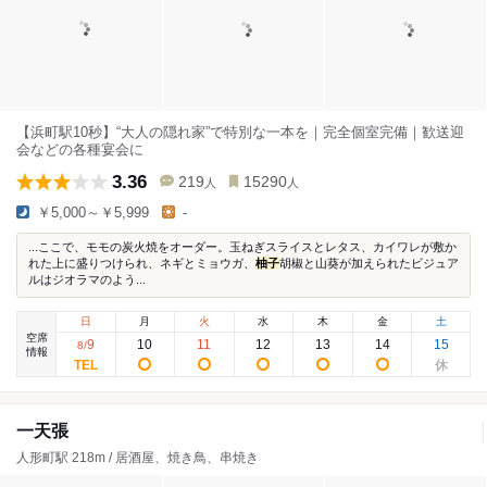
【浜町駅10秒】“大人の隠れ家”で特別な一本を｜完全個室完備｜歓送迎
会などの各種宴会に
3.36
219
15290
人
人
￥5,000～￥5,999
-
...ここで、モモの炭火焼をオーダー。玉ねぎスライスとレタス、カイワレが敷か
れた上に盛りつけられ、ネギとミョウガ、
柚子
胡椒と山葵が加えられたビジュア
ルはジオラマのよう...
日
月
火
水
木
金
土
空席
9
10
11
12
13
14
15
8
/
情報
一天張
人形町駅 218m / 居酒屋、焼き鳥、串焼き