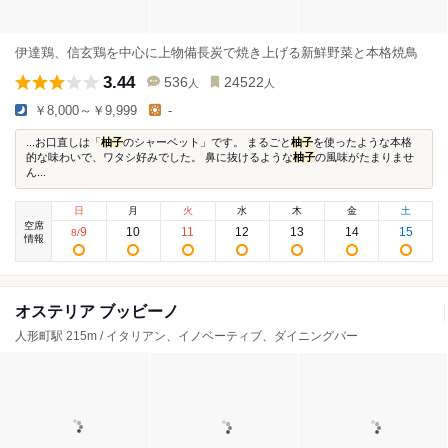
伊達鶏、信玄鶏を中心に上物備長炭で焼き上げる新鮮野菜と本格焼鳥
3.44
536
24522
人
人
￥8,000～￥9,999
-
...お口直しは「
柚子
のシャーベット」です。 まるごと
柚子
を使ったような本格
的な味わいで、ワタシ好みでした。 鼻に抜けるような
柚子
の風味がたまりませ
ん...
日
月
火
水
木
金
土
空席
9
10
11
12
13
14
15
8
/
情報
オステリア ブッビーノ
人形町駅 215m / イタリアン、イノベーティブ、ダイニングバー