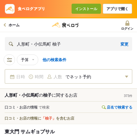
インストール
アプリで開く
ホーム
ログイン
変更
人形町・小伝馬町 柚子
予算
他の検索条件
日時
時間
人数
でネット予約
人形町・小伝馬町
の
柚子
に関する
お店
373
件
口コミ・お店の情報
で検索
店名で検索する
口コミ・お店の情報に
「柚子」
を含むお店
東大門 サムギョプサル