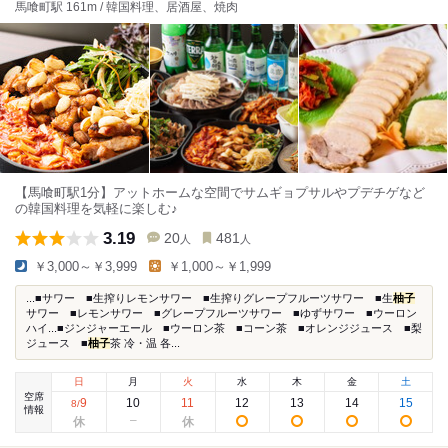
馬喰町駅 161m / 韓国料理、居酒屋、焼肉
【馬喰町駅1分】アットホームな空間でサムギョプサルやプデチゲなど
の韓国料理を気軽に楽しむ♪
3.19
20
481
人
人
￥3,000～￥3,999
￥1,000～￥1,999
...■サワー ■生搾りレモンサワー ■生搾りグレープフルーツサワー ■生
柚子
サワー ■レモンサワー ■グレープフルーツサワー ■ゆずサワー ■ウーロン
ハイ...■ジンジャーエール ■ウーロン茶 ■コーン茶 ■オレンジジュース ■梨
ジュース ■
柚子
茶 冷・温 各...
日
月
火
水
木
金
土
空席
9
10
11
12
13
14
15
8
/
情報