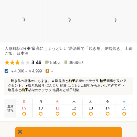
人形町駅2分◆”最高にちょうどいい”居酒屋で「焼き鳥、炉端焼き、土鍋
ご飯、日本酒」
3.46
550
36696
人
人
￥4,000～￥4,999
-
...焼き鳥の箸休めにもよき。 ● 塩昆布と
柚子
胡椒のポテサラ
柚子
胡椒が良いア
クセント。 ●焼き鳥盛り ぼんじり 砂肝 はつもと...最初からおいしすぎです ・
塩昆布と
柚子
胡椒のポテサラ 塩昆布と柚子胡椒...
日
月
火
水
木
金
土
空席
9
10
11
12
13
14
15
8
/
情報