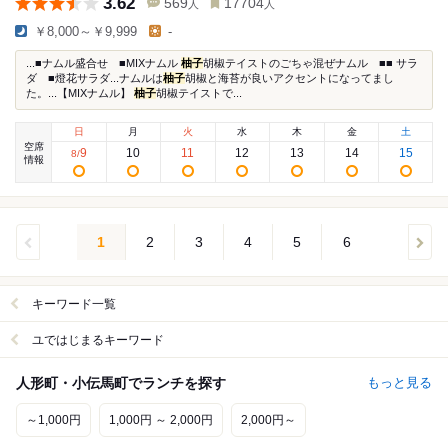
3.62
569
17704
人
人
￥8,000～￥9,999
-
...■ナムル盛合せ ■MIXナムル
柚子
胡椒テイストのごちゃ混ぜナムル ■■ サラ
ダ ■燈花サラダ...ナムルは
柚子
胡椒と海苔が良いアクセントになってまし
た。...【MIXナムル】
柚子
胡椒テイストで...
日
月
火
水
木
金
土
空席
9
10
11
12
13
14
15
8
/
情報
1
2
3
4
5
6
キーワード一覧
ユではじまるキーワード
人形町・小伝馬町でランチを探す
もっと見る
～1,000円
1,000円 ～ 2,000円
2,000円～