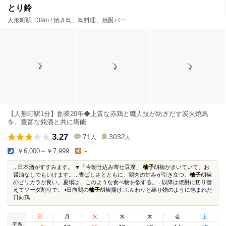
とり鈴
人形町駅 139m / 焼き鳥、鳥料理、焼酎バー
【人形町駅1分】創業20年◆上質な赤鶏と職人技が紡ぎだす炭火焼鳥
を、豊富な銘酒と共に堪能
3.27
71
3032
人
人
￥6,000～￥7,999
-
...日本酒がすすみます。 ▼「今朝仕込み寄せ豆腐」
柚子
胡椒がきいていて、お
醤油なしでもいけます。...香ばしさとともに、鶏肉の甘みが引き立つ。
柚子
胡椒
のピリカラが良い。夏場は、このような食べ物を欲する。...以降は焼酎に切り替
えてソーダ割りで。 ▪️日向鶏の
柚子
胡椒揚げ ふんわりと練り物のように包まれた
日向鶏...
日
月
火
水
木
金
土
空席