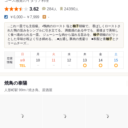
コース感覚のイタリア料理
3.62
284
24390
人
人
￥6,000～￥7,999
-
...これ一皿でも主役級。 ▪️鴨肉のロースト 塩と
柚子
胡椒で。 香ばしくローストさ
れた鴨の旨みをシンプルに引き立てる。 満腹感のある中でも、最後まで美味し
く食べ進められる一皿。 ジューシーな肉から溢れる旨みを、
柚子
胡椒のピリッ
とした辛味が程よく引き締める。...■お通し 豚肉の煮凝り ■和梨と青
柚子
とク
リームチーズ...
日
月
火
水
木
金
土
空席
9
10
11
12
13
14
15
8
/
情報
焼鳥の泰陽
人形町駅 99m / 焼き鳥、居酒屋