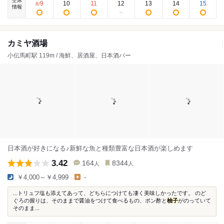
空席
9
10
11
12
13
14
15
8
/
情報
カミヤ酒場
小伝馬町駅 119m / 海鮮、居酒屋、日本酒バー
日本酒が好きになる♪新鮮な魚と種類豊富な日本酒が楽しめます
3.42
164
8344
人
人
￥4,000～￥4,999
-
...トリュフ塩も添えてあって、どちらにつけても凄く美味しかったです。 のど
ぐろの握りは、そのままで醤油をつけて食べるもの、ポン酢と
柚子
がのっていて
そのまま...