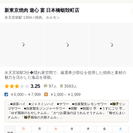
新東京焼肉 遊心 宴 日本橋蛎殻町店
水天宮前駅 130m / 焼肉、ホルモン
水天宮前駅3分◆隠れ家空間で、厳選希少部位を使用した焼肉と素材の
魅力を活かした逸品を堪能。
3.25
97
3583
人
人
￥6,000～￥7,999
￥1,000～￥1,999
...■緑茶ハイ ■ジャスミンハイ ■サワー ■自家製生レモンサワー ■
柚子
リン
ゴサワー ■自家製生ジンジャーサワー ■焼酎 ■朝掘り 芋 ■うすにごり 芋...
「ゆず風味のもやしナムル」「かつお醤油のほうれんそうナムル」「梅ぜんまい
ナムル」「
柚子
風味の大根ナムル」...
日
月
火
水
木
金
土