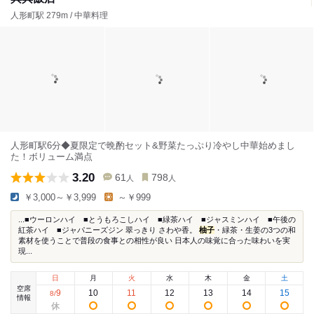
人形町駅 279m / 中華料理
人形町駅6分◆夏限定で晩酌セット&野菜たっぷり冷やし中華始めまし
た！ボリューム満点
3.20
61
798
人
人
￥3,000～￥3,999
～￥999
...■ウーロンハイ ■とうもろこしハイ ■緑茶ハイ ■ジャスミンハイ ■午後の
紅茶ハイ ■ジャパニーズジン 翠っきり さわや香。
柚子
・緑茶・生姜の3つの和
素材を使うことで普段の食事との相性が良い 日本人の味覚に合った味わいを実
現...
日
月
火
水
木
金
土
空席
9
10
11
12
13
14
15
8
/
情報