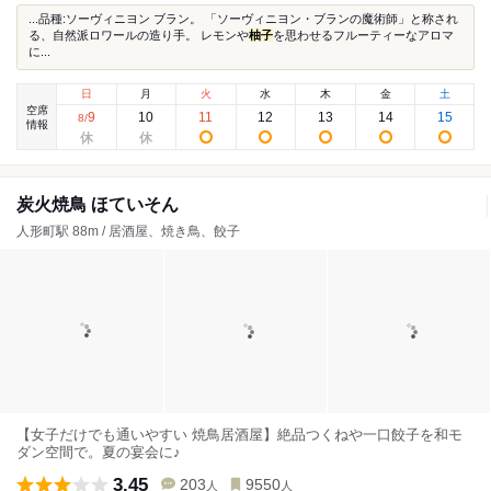
...品種:ソーヴィニヨン ブラン。 「ソーヴィニヨン・ブランの魔術師」と称され
る、自然派ロワールの造り手。 レモンや
柚子
を思わせるフルーティーなアロマ
に...
日
月
火
水
木
金
土
空席
9
10
11
12
13
14
15
8
/
情報
炭火焼鳥 ほていそん
人形町駅 88m / 居酒屋、焼き鳥、餃子
【女子だけでも通いやすい 焼鳥居酒屋】絶品つくねや一口餃子を和モ
ダン空間で。夏の宴会に♪
3.45
203
9550
人
人