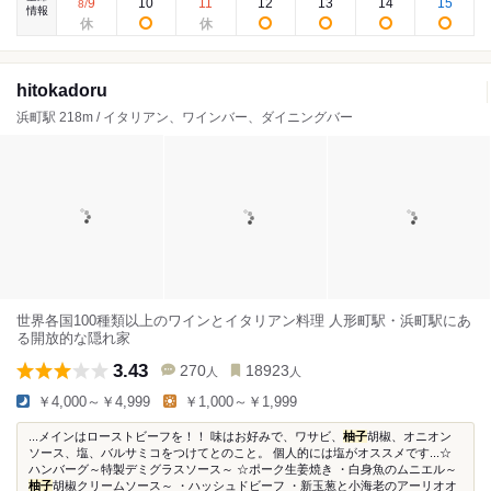
9
10
11
12
13
14
15
8
/
情報
hitokadoru
浜町駅 218m / イタリアン、ワインバー、ダイニングバー
世界各国100種類以上のワインとイタリアン料理 人形町駅・浜町駅にあ
る開放的な隠れ家
3.43
270
18923
人
人
￥4,000～￥4,999
￥1,000～￥1,999
...メインはローストビーフを！！ 味はお好みで、ワサビ、
柚子
胡椒、オニオン
ソース、塩、バルサミコをつけてとのこと。 個人的には塩がオススメです...☆
ハンバーグ～特製デミグラスソース～ ☆ポーク生姜焼き ・白身魚のムニエル～
柚子
胡椒クリームソース～ ・ハッシュドビーフ ・新玉葱と小海老のアーリオオ