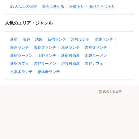
20人以上の個室
宴会に使える
座敷あり
掘りごたつあり
人気のエリア・ジャンル
新宿
渋谷
池袋
新宿ランチ
渋谷ランチ
池袋ランチ
銀座ランチ
表参道ランチ
浅草ランチ
吉祥寺ランチ
新宿ラーメン
上野ランチ
新宿居酒屋
池袋ラーメン
新宿カフェ
渋谷ラーメン
渋谷居酒屋
渋谷カフェ
六本木ランチ
恵比寿ランチ
広告を非表示