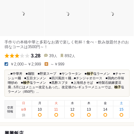
手作りの本格中華と多彩なお酒で楽しく乾杯！食べ・飲み放題付きのお
得なコースは3500円～！
3.28
39
892
人
人
￥2,000～￥2,999
～￥999
...■中華丼 ■麺類 ■野菜スープ ■サンラータン ■
柚子
塩ラーメン ■チャー
シュー麺 ■五目タンメン ■四川風担々麺...■チンジャオロース ■鶏肉の辛味
噌炒め ■
柚子
塩ラーメン ■黒酢スブタ ■上海焼きそば ■特製石鍋麻婆豆
腐...5月にはメニュー改定もあった。改定後のレギュラーメニューでは、
柚子
塩
ラーメン（850円）...
日
月
火
水
木
金
土
空席
9
10
11
12
13
14
15
8
/
情報
興興飯店