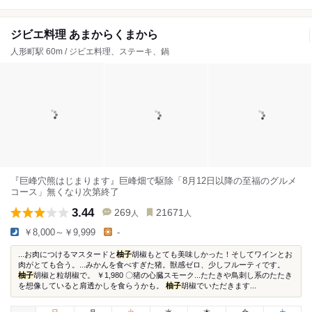
ジビエ料理 あまからくまから
人形町駅 60m / ジビエ料理、ステーキ、鍋
『巨峰穴熊はじまります』巨峰畑で駆除「8月12日以降の至福のグルメ
コース」無くなり次第終了
3.44
269
21671
人
人
￥8,000～￥9,999
-
...お肉につけるマスタードと
柚子
胡椒もとても美味しかった！そしてワインとお
肉がとても合う。...みかんを食べすぎた猪。獣感ゼロ、少しフルーティです。
柚子
胡椒と粒胡椒で。 ￥1,980 〇猪の心臓スモーク...たたきや鳥刺し系のたたき
を想像していると肩透かしを食らうかも。
柚子
胡椒でいただきます...