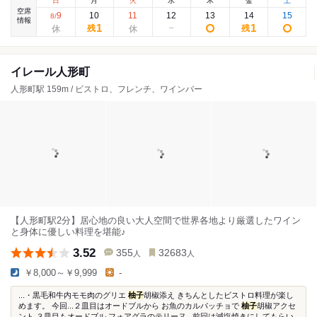
日
月
火
水
木
金
土
空席
9
10
11
12
13
14
15
8
/
情報
1
1
残
残
イレール人形町
人形町駅 159m / ビストロ、フレンチ、ワインバー
【人形町駅2分】居心地の良い大人空間で世界各地より厳選したワイン
と身体に優しい料理を堪能♪
3.52
355
32683
人
人
￥8,000～￥9,999
-
...・黒毛和牛内モモ肉のグリエ
柚子
胡椒添え きちんとしたビストロ料理が楽し
めます。 今回...２皿目はオードブルから お魚のカルパッチョで
柚子
胡椒アクセ
ント ３皿目もオードブル フォアグラのテリーヌ...前回は減塩焼きにしてもらい