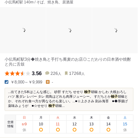
小伝馬町駅 140m / そば、焼き鳥、居酒屋
小伝馬町駅3分◆焼き鳥と手打ち蕎麦のお店◎こだわりの日本酒や焼酎
と共に舌鼓
3.56
226
17268
人
人
￥8,000～￥9,999
-
...出てきた5本はこんな感じ。 砂肝 すだち せせり
柚子
胡椒 かしわ 大根おろし
ハツ 葱ダレ レバー タレ 焼鳥はどれも肉厚ジューシー。 すだちとか
柚子
胡椒と
か、それぞれ食べ方が異なるのも楽しい。...■☆上ささみ 刻み海苔 ■◆厚揚げ
薬味みょうが ■☆せせり
柚子
胡椒...
日
月
火
水
木
金
土
空席
9
10
11
12
13
14
15
8
/
情報