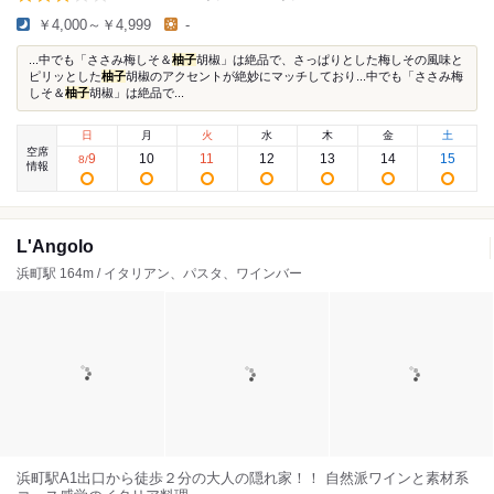
￥4,000～￥4,999
-
...中でも「ささみ梅しそ＆
柚子
胡椒」は絶品で、さっぱりとした梅しその風味と
ピリッとした
柚子
胡椒のアクセントが絶妙にマッチしており...中でも「ささみ梅
しそ＆
柚子
胡椒」は絶品で...
日
月
火
水
木
金
土
空席
9
10
11
12
13
14
15
8
/
情報
L'Angolo
浜町駅 164m / イタリアン、パスタ、ワインバー
浜町駅A1出口から徒歩２分の大人の隠れ家！！ 自然派ワインと素材系