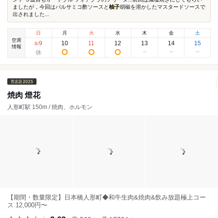
ましたが，今回はバルサミコ酢ソースと
柚子
胡椒を溶かしたマスタードソースで
出されました...
日
月
火
水
木
金
土
空席
9
10
11
12
13
14
15
8
/
情報
焼肉 燈花
人形町駅 150m / 焼肉、ホルモン
【期間・数量限定】日本橋人形町◆和牛生肉&焼肉&飲み放題極上コー
ス 12,000円〜