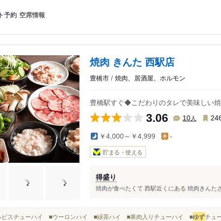
ト予約
空席情報
焼肉 きんた 西駅店
豊橋市 / 焼肉、居酒屋、ホルモン
豊橋駅すぐ◆こだわりのタレで美味しい焼
3.06
人
10
24
￥4,000～￥4,999
-
貯まる・使える
得盛り
焼肉が食べたくて 西駅近くにある 焼肉きんたさ
■カルピスチューハイ ■ウーロンハイ ■緑茶ハイ ■果肉入りチューハイ ■
ゆず
チュー