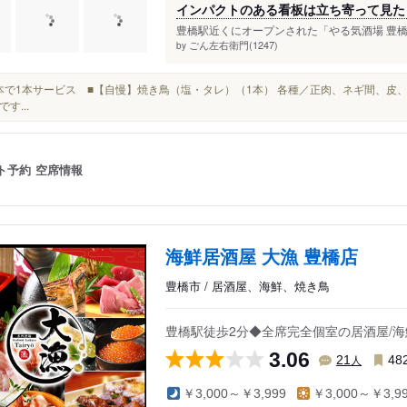
インパクトのある看板は立ち寄って見た
豊橋駅近くにオープンされた「やる気酒場 豊橋広
ごん左右衛門(1247)
by
※10本で1本サービス ■【自慢】焼き鳥（塩・タレ）（1本） 各種／正肉、ネギ間、皮
す...
ト予約
空席情報
海鮮居酒屋 大漁 豊橋店
豊橋市 / 居酒屋、海鮮、焼き鳥
豊橋駅徒歩2分◆全席完全個室の居酒屋/
3.06
人
21
48
￥3,000～￥3,999
￥3,000～￥3,9