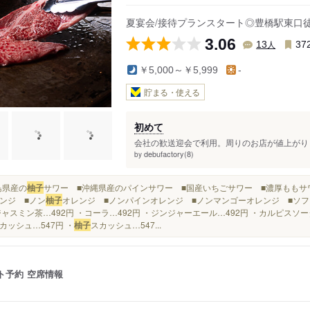
前駅
杉山駅
前畑駅
夏宴会/接待プランスタート◎豊橋駅東口
3.06
人
13
37
￥5,000～￥5,999
-
貯まる・使える
初めて
会社の歓送迎会で利用。周りのお店が値上がりし
debufactory(8)
by
徳島県産の
柚子
サワー ■沖縄県産のパインサワー ■国産いちごサワー ■濃厚ももサ
ンジ ■ノン
柚子
オレンジ ■ノンパインオレンジ ■ノンマンゴーオレンジ ■ソフト
ジャスミン茶…492円 ・コーラ…492円 ・ジンジャーエール…492円 ・カルピスソー
カッシュ…547円 ・
柚子
スカッシュ…547...
ト予約
空席情報