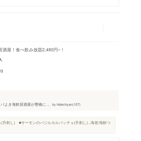
酒屋！食べ飲み放題2,480円~！
人
99
スパよき海鮮居酒屋が豊橋に️ ...
hidechyan(107)
by
(升刺し) ■サーモンのバジルカルパッチョ(升刺し)...海老/海鮮つ