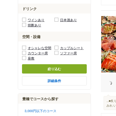
ドリンク
ワインあり
日本酒あり
焼酎あり
空間・設備
オシャレな空間
カップルシート
カウンター席
ソファー席
座敷
絞り込む
詳細条件
豊橋でコースから探す
...
みれ 
3,000円以下のコース