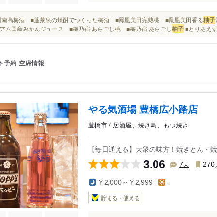
■紀州南高梅酒 ■蓬莱泉の焼酎でつくった梅酒 ■鳳凰美田完熟桃 ■鳳凰美田香る
柚子
アム国産みかんジュース ■梅乃宿 あらごし桃 ■梅乃宿 あらごし
柚子
■とりあえず
ト予約
空席情報
やる気酒場 豊橋広小路店
豊橋市 / 居酒屋、焼き鳥、もつ焼き
【毎日通える】大衆の味方！焼きとん・焼
3.06
人
7
270
￥2,000～￥2,999
-
貯まる・使える