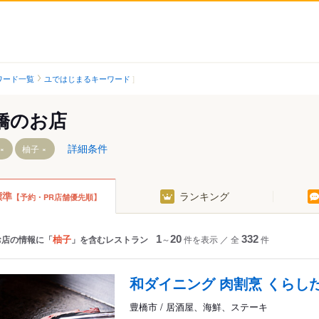
ワード一覧
ユではじまるキーワード
橋のお店
詳細条件
柚子
標準
ランキング
【予約・PR店舗優先順】
南栄駅
駅前駅
高師駅
駅前大通駅
芦原駅
新川駅
柚子
お店の情報に「
」を含むレストラン
1
～
20
件を表示
／
全
332
件
植田駅（豊橋鉄道）
札木駅
向ケ丘駅
市役所前駅
和ダイニング 肉割烹 くらし
大清水駅
豊橋公園前駅
豊橋市 / 居酒屋、海鮮、ステーキ
老津駅
東八町駅