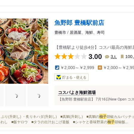
魚野郎 豊橋駅前店
豊橋市 / 居酒屋、海鮮、寿司
【豊橋駅より徒歩4分】コスパ最高の海鮮居
3.00
人
3
100
￥2,000～￥2,999
￥2,000～￥2,9
貯まる・使える
コスパよき海鮮酒場
【魚野郎 豊橋駅前店】 7月16日New Open コ
■炙りぶり(升刺し) ・炙りキハダ(升刺し) ■真鯛(升刺し) ■真鯛の
柚子
胡椒カルパッチョ
いわし ■飯ヤロウ ■タラの出汁おこげ釜飯 ■シャケと香味野菜の
柚子
胡椒飯...