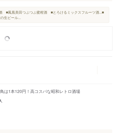
酒 ■鳳凰美田つぶつぶ蜜柑酒 ■とろけるミックスフルーツ酒...■
の生ビール...
鳥は1本120円！高コスパな昭和レトロ酒場
人