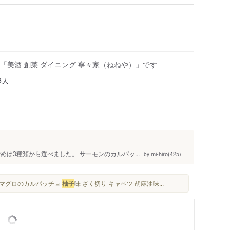
「美酒 創菜 ダイニング 寧々家（ねねや）」です
人
8
は3種類から選べました。 サーモンのカルパッ...
mi-hiro(425)
by
。 マグロのカルパッチョ
柚子
味 ざく切り キャベツ 胡麻油味...