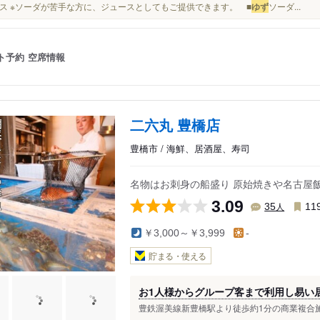
ス ※ソーダが苦手な方に、ジュースとしてもご提供できます。 ■
ゆず
ソーダ...
ト予約
空席情報
二六丸 豊橋店
豊橋市 / 海鮮、居酒屋、寿司
名物はお刺身の船盛り 原始焼きや名古屋
3.09
人
35
11
￥3,000～￥3,999
-
貯まる・使える
お1人様からグループ客まで利用し易い
豊鉄渥美線新豊橋駅より徒歩約1分の商業複合施設「C