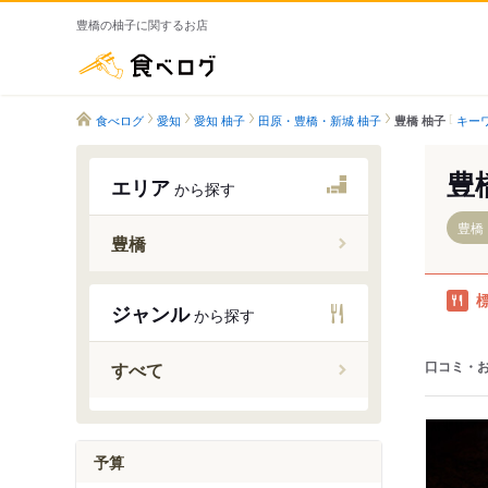
豊橋の柚子に関するお店
食べログ
食べログ
愛知
愛知 柚子
田原・豊橋・新城 柚子
キー
豊橋 柚子
豊
エリア
から探す
豊橋
豊橋
二川駅
ジャンル
から探す
豊橋駅
船町駅
口コミ・
すべて
下地駅
新豊橋駅
柳生橋駅
予算
小池駅