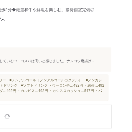
徒歩2分◆厳選和牛や鮮魚を楽しむ。接待個室完備◎
人
2
ている中、コスパは高いと感じました。ナンコツ唐揚げ...
ワー ■ノンアルコール［ノンアルコールカクテル］ ■ノンカシ
ドリンク ■ソフトドリンク ・ウーロン茶…492円 ・緑茶…492
ダ…492円 ・カルピス…492円 ・カシススカッシュ…547円 ・パ