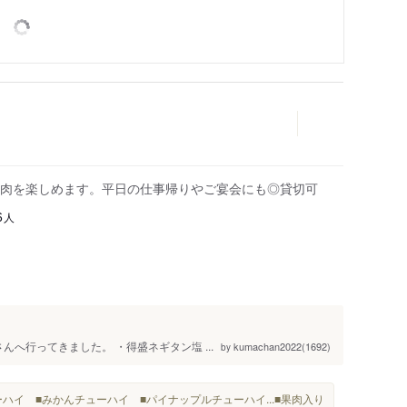
肉を楽しめます。平日の仕事帰りやご宴会にも◎貸切可
人
6
んへ行ってきました。 ・得盛ネギタン塩 ...
kumachan2022(1692)
by
ハイ ■みかんチューハイ ■パイナップルチューハイ...■果肉入り