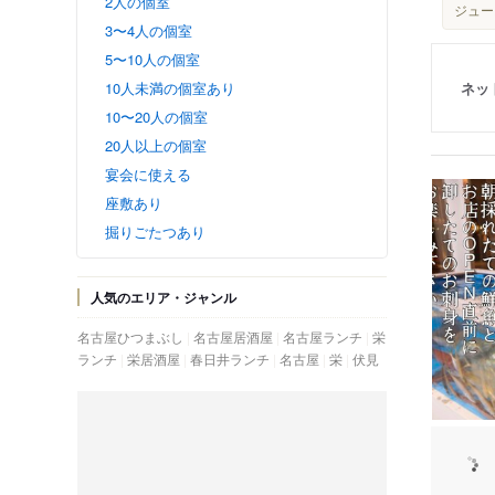
2人の個室
ジュー
3〜4人の個室
5〜10人の個室
ネッ
10人未満の個室あり
10〜20人の個室
20人以上の個室
宴会に使える
座敷あり
掘りごたつあり
人気のエリア・ジャンル
名古屋ひつまぶし
名古屋居酒屋
名古屋ランチ
栄
ランチ
栄居酒屋
春日井ランチ
名古屋
栄
伏見