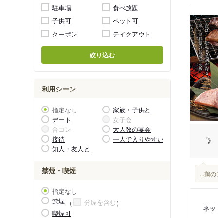
駐車場
食べ放題
子供可
ペット可
クーポン
テイクアウト
絞り込む
利用シーン
指定なし
家族・子供と
デート
女子会
合コン
大人数の宴会
接待
一人で入りやすい
知人・友人と
禁煙・喫煙
...
指定なし
禁煙
分煙を含む
ネッ
喫煙可