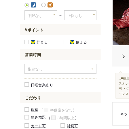
愛知大学
～
Vポイント
貯まる
使える
営業時間
...■
スオレ
日曜営業あり
円 ・
インス
こだわり
個室
半個室を含む
ネッ
飲み放題
3時間以上
カード可
貸切可