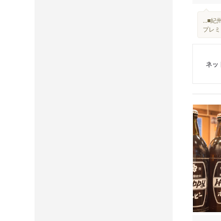
...
プレミ
ネッ