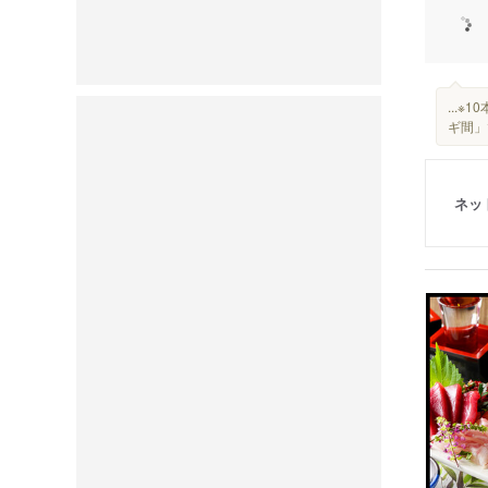
...
ギ間」で
ネッ