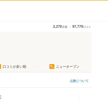
｜
2,278
97,779
店舗
口コミ
口コミが多い順
ニューオープン
東田坂上駅
東田駅
競輪場前駅
点数について
井原駅
赤岩口駅
た
運動公園前駅