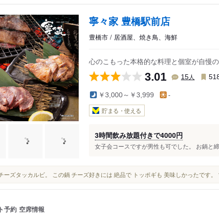
寧々家 豊橋駅前店
豊橋市 / 居酒屋、焼き鳥、海鮮
心のこもった本格的な料理と個室が自慢の
3.01
人
15
51
￥3,000～￥3,999
-
貯まる・使える
3時間飲み放題付きで4000円
女子会コースですが男性も可でした。 お鍋と締め
鶏のチーズタッカルビ。 この鍋 チーズ好きには 絶品で トッポギも 美味しかったです
ト予約
空席情報