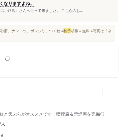
くなりますよね。
小路店」さんへ行って来ました。 こちらのお...
、砂肝、ナンコツ、ボンジリ、つくね ※
柚子
胡椒＝無料 ※写真は「ネ
海鮮と天ぷらがオススメです！喫煙席＆禁煙席を完備◎
人
2
99