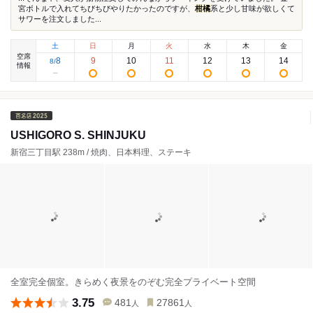
宮ボトルで入れてちびちびやりたかったのですが、
柑橘
系と少し甘味が欲しくて
サワーを注文しました...
土
日
月
火
水
木
金
空席
8
9
10
11
12
13
14
8
/
情報
USHIGORO S. SHINJUKU
新宿三丁目駅 238m / 焼肉、日本料理、ステーキ
全室完全個室。きらめく夜景をのぞむ完全プライベート空間
3.75
481
27861
人
人