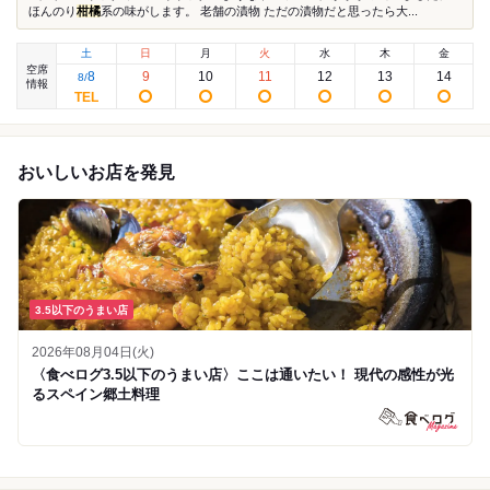
ほんのり
柑橘
系の味がします。 老舗の漬物 ただの漬物だと思ったら大...
土
日
月
火
水
木
金
空席
8
9
10
11
12
13
14
8
/
情報
おいしいお店を発見
3.5以下のうまい店
2026年08月04日(火)
〈食べログ3.5以下のうまい店〉ここは通いたい！ 現代の感性が光
るスペイン郷土料理