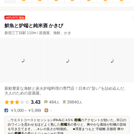
鮮魚と炉端と純米酒 かきび
新宿三丁目駅 110m / 居酒屋、海鮮、かき
新鮮豊富な海鮮と炭火炉端料理の専門店！日本の"旨い"を詰め込んだ、
大人のための居酒屋。
3.43
484
39840
人
人
￥5,000～￥5,999
-
...ウエストコーストセッションIPA ALC.4.5％
柑橘
のアクセントが効いた...辛口の
白ワインを思わせるほどよく熟した
柑橘
系の香りと、爽やかな風味が牡蠣の旨味
を引き立てます。...キレの良さが特徴的。 ■澤屋まつもと 守破離 京都府 爽や
かな
柑橘
系の香りとジューシーな旨味...