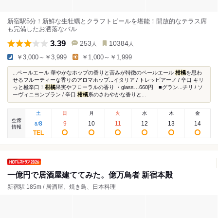
新宿駅5分！新鮮な生牡蠣とクラフトビールを堪能！開放的なテラス席
も完備したお洒落なバル
3.39
253
10384
人
人
￥3,000～￥3,999
￥1,000～￥1,999
...ペールエール 華やかなホップの香りと苦みが特徴のペールエール
柑橘
を思わ
せるフルーティーな香りのアロマホップ...イタリア / トレッビアーノ / 辛口 キリ
っと極辛口！
柑橘
果実やフローラルの香り ・glass…660円 ■グラン...チリ / ソ
ーヴィニヨンブラン / 辛口
柑橘
系のさわやかな香りと...
土
日
月
火
水
木
金
空席
8
9
10
11
12
13
14
8
/
情報
一億円で居酒屋建ててみた。億万鳥者 新宿本殿
新宿駅 185m / 居酒屋、焼き鳥、日本料理