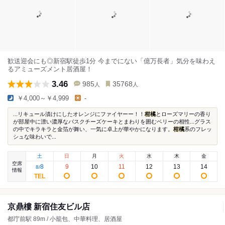
歓送迎会にも◎新宿駅徒歩1分 今までにない「億万長者」気分を味わえ
るアミューズメント居酒屋！
3.46
985
35768
人
人
￥4,000～￥4,999
-
...リキュール漬けにしたオレンジにファイヤーー！！
柑橘
とローズマリーの香り
が部屋中に漂い濃厚なバスクチーズケーキとまわりを囲むベリーの相性...グラス
の中でキラキラと金箔が舞い、一気に卓上が華やかになります。
柑橘
系のフレッ
シュな味わいで...
土
日
月
火
水
木
金
空席
8
9
10
11
12
13
14
8
/
情報
京鼎樓 新宿住友ビル店
都庁前駅 89m / 小籠包、中華料理、居酒屋