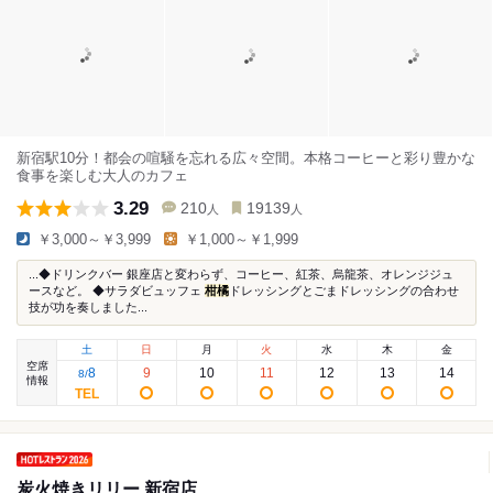
新宿駅10分！都会の喧騒を忘れる広々空間。本格コーヒーと彩り豊かな
食事を楽しむ大人のカフェ
3.29
210
19139
人
人
￥3,000～￥3,999
￥1,000～￥1,999
...◆ドリンクバー 銀座店と変わらず、コーヒー、紅茶、烏龍茶、オレンジジュ
ースなど。 ◆サラダビュッフェ
柑橘
ドレッシングとごまドレッシングの合わせ
技が功を奏しました...
土
日
月
火
水
木
金
空席
8
9
10
11
12
13
14
8
/
情報
炭火焼きリリー 新宿店