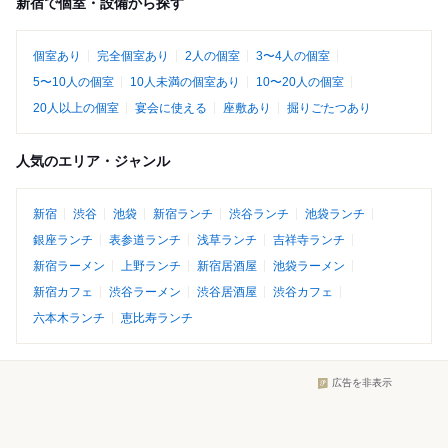
新宿で個室・設備から探す
個室あり
完全個室あり
2人の個室
3〜4人の個室
5〜10人の個室
10人未満の個室あり
10〜20人の個室
20人以上の個室
宴会に使える
座敷あり
掘りごたつあり
人気のエリア・ジャンル
新宿
渋谷
池袋
新宿ランチ
渋谷ランチ
池袋ランチ
銀座ランチ
表参道ランチ
浅草ランチ
吉祥寺ランチ
新宿ラーメン
上野ランチ
新宿居酒屋
池袋ラーメン
新宿カフェ
渋谷ラーメン
渋谷居酒屋
渋谷カフェ
六本木ランチ
恵比寿ランチ
広告を非表示