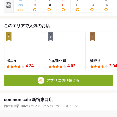
空席
8
9
10
11
12
13
14
8
/
情報
このエリアで人気のお店
1
2
3
ボニュ
らぁ麺や 嶋
鯉登り
4.24
4.03
3.9
アプリに切り替える
common cafe 新宿東口店
西武新宿駅 106m / カフェ、ハンバーガー、スイーツ