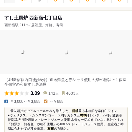
すし土風炉 西新宿七丁目店
西新宿駅 211m / 居酒屋、海鮮、寿司
【JR新宿駅西口徒歩5分】直送鮮魚と赤シャリ使用の鮨60種以上！個室
半個室の和食すし居酒屋
3.09
141
4683
人
人
￥3,000～￥3,999
～￥999
...最先端技術でアルコールのみを除去した、
柑橘
香る本格的な辛口白ワイン・
■ヴェリタス...・カシスマンゴー…660円 カシスと
柑橘
オレンジ…770円 愛媛県
特別栽培 溜池農園ストレートジュース使用 水分を一切加えていない果汁だけの
「無添加・無着色・砂糖不使用」の100%ストレートジュース使用。 生産者が時
期に合わせて品種を厳選。
柑橘
の旨味と...