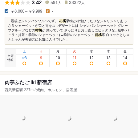
3.42
591
33322
人
人
￥8,000～￥9,999
-
...最後はシャンパンソルベで〆。
柑橘
果物と相性ぴったりなシャリシャリあっ
さりシャーベットが口と胃をス...デザートには シャンパンシャーベット グレー
プフルーツなどの
柑橘
が 乗っていて さっぱりとお口直しにピッタリな...最中(バ
ニラ・抹茶・季節のシャーベット)→季節のシャーベット
柑橘
系 白ユッケとしゃ
ぶしゃぶが夫婦共にお気に入りでした...
土
日
月
火
水
木
金
空席
8
9
10
11
12
13
14
8
/
情報
肉亭ふたご iki 新宿店
西武新宿駅 227m / 焼肉、ホルモン、居酒屋