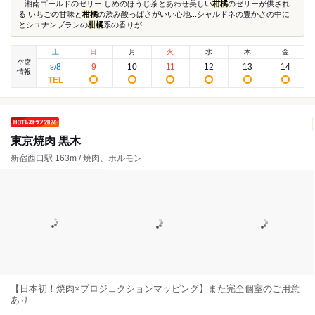
...湘南ゴールドのゼリー しめのほうじ茶とあわせ美しい
柑橘
のゼリーが供され
る いちごの甘味と
柑橘
の渋み酸っぱさがいい心地...シャルドネの豊かさの中に
とシユナンブランの
柑橘
系の香りが...
土
日
月
火
水
木
金
空席
8
9
10
11
12
13
14
8
/
情報
東京焼肉 黒木
新宿西口駅 163m / 焼肉、ホルモン
【日本初！焼肉×プロジェクションマッピング】また完全個室のご用意
あり