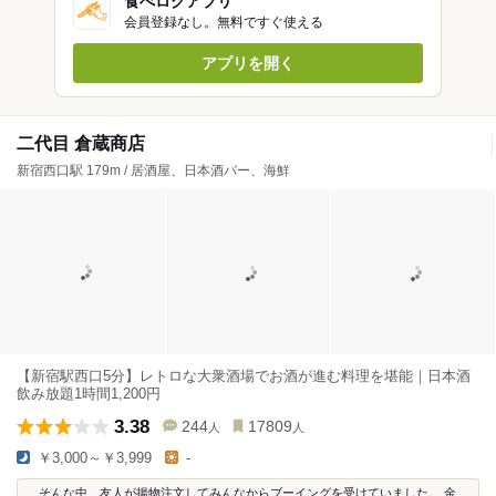
食べログアプリ
会員登録なし。無料ですぐ使える
アプリを開く
二代目 倉蔵商店
新宿西口駅 179m / 居酒屋、日本酒バー、海鮮
【新宿駅西口5分】レトロな大衆酒場でお酒が進む料理を堪能｜日本酒
飲み放題1時間1,200円
3.38
244
17809
人
人
￥3,000～￥3,999
-
...そんな中、友人が揚物注文してみんなからブーイングを受けていました。 金