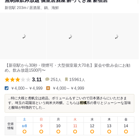
無制限飲み放題 個室居酒屋 酔ってき屋 新宿店
新宿駅 203m / 居酒屋、鍋、海鮮
【新宿駅から30秒・喫煙可・大型個室最大70名】宴会や飲み会にお勧
め。飲み放題1500円〜
3.11
251
15961
人
人
￥4,000～￥4,999
￥4,000～￥4,999
...特に大根と煮帆立は絶品。ボリュームもすごいので日本酒さらにいただきま
す。埼玉の花陽浴という純米大吟醸。こちらは
柑橘
系の香りとジューシーな旨味
と酸味が特徴的でした...
土
日
月
火
水
木
金
空席
8
9
10
11
12
13
14
8
/
情報