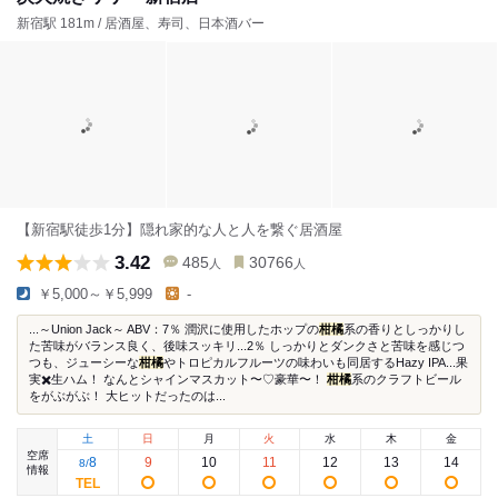
新宿駅 181m / 居酒屋、寿司、日本酒バー
【新宿駅徒歩1分】隠れ家的な人と人を繋ぐ居酒屋
3.42
485
30766
人
人
￥5,000～￥5,999
-
...～Union Jack～ ABV：7％ 潤沢に使用したホップの
柑橘
系の香りとしっかりし
た苦味がバランス良く、後味スッキリ...2％ しっかりとダンクさと苦味を感じつ
つも、ジューシーな
柑橘
やトロピカルフルーツの味わいも同居するHazy IPA...果
実✖️生ハム！ なんとシャインマスカット〜♡豪華〜！
柑橘
系のクラフトビール
をがぶがぶ！ 大ヒットだったのは...
土
日
月
火
水
木
金
空席
8
9
10
11
12
13
14
8
/
情報