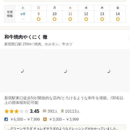
土
日
月
火
水
木
金
空席
8
9
10
11
12
13
14
8
/
情報
和牛焼肉やくにく 徹
新宿西口駅 256m / 焼肉、ホルモン、牛カツ
新宿駅東口徒歩5分/開放的な店内/とろけるような和牛を堪能。/30名以
上の団体様対応可能
3.45
392
10113
人
人
￥6,000～￥7,999
￥3,000～￥3,999
...グリーンサラダ チョレギサラダのようなドレッシングがかかっていました。