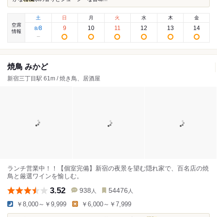
土
日
月
火
水
木
金
空席
8
9
10
11
12
13
14
8
/
情報
焼鳥 みかど
新宿三丁目駅 61m / 焼き鳥、居酒屋
ランチ営業中！！【個室完備】新宿の夜景を望む隠れ家で、百名店の焼
鳥と厳選ワインを愉しむ。
3.52
938
54476
人
人
￥8,000～￥9,999
￥6,000～￥7,999