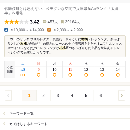
歌舞伎町とは思えない、和モダンな空間で兵庫県産A5ランク「太田
牛」を堪能！
3.42
457
29164
人
人
￥10,000～￥14,999
￥2,000～￥2,999
...本日のサラダ フリルレタス、貝割れ、きゅうりに
柑橘
ドレッシング。さっぱ
りとした
柑橘
の酸味が、肉続きのコースの中で清涼感をもたらす...フリルレタス
やカイワレなど(^_^)ドレッシングが
柑橘
系のさっぱりした上品な酸味あるドレ
ッシングで美味しかったです...
土
日
月
火
水
木
金
空席
8
9
10
11
12
13
14
8
/
情報
1
2
3
4
5
6
キーワード一覧
カではじまるキーワード