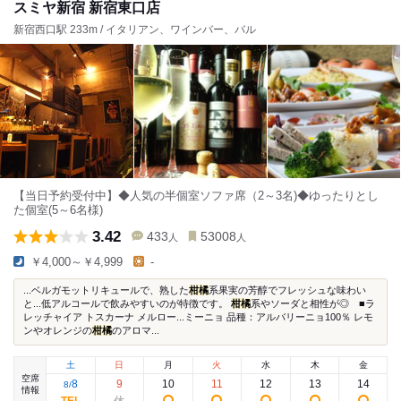
スミヤ新宿 新宿東口店
新宿西口駅 233m / イタリアン、ワインバー、バル
【当日予約受付中】◆人気の半個室ソファ席（2～3名)◆ゆったりとし
た個室(5～6名様)
3.42
433
53008
人
人
￥4,000～￥4,999
-
...ベルガモットリキュールで、熟した
柑橘
系果実の芳醇でフレッシュな味わい
と...低アルコールで飲みやすいのが特徴です。
柑橘
系やソーダと相性が◎ ■ラ
レッチャイア トスカーナ メルロー...ミーニョ 品種：アルバリーニョ100％ レモ
ンやオレンジの
柑橘
のアロマ...
土
日
月
火
水
木
金
空席
8
9
10
11
12
13
14
8
/
情報