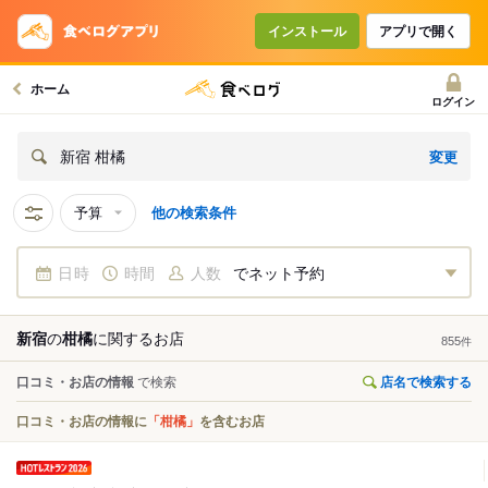
インストール
アプリで開く
ホーム
ログイン
変更
新宿 柑橘
予算
他の検索条件
日時
時間
人数
でネット予約
新宿
の
柑橘
に関する
お店
855
件
口コミ・お店の情報
で検索
店名で検索する
口コミ・お店の情報に
「柑橘」
を含むお店