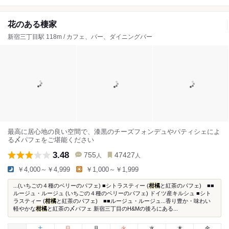
花のある棲家
新宿三丁目駅 118m / カフェ、バー、ダイニングバー
最高に居心地の良い空間で、漆黒のチーズフォンデュやパティシェによ
る〆パフェをご堪能ください
3.48
755
47427
人
人
￥4,000～￥4,999
￥1,000～￥1,999
...(いちごの４種のベリーのパフェ) ■シトラスティー (
柑橘
と紅茶のパフェ) ■■
ルージュ・ルージュ (いちごの４種のベリーのパフェ) ドイツ産キルシュ ■シト
ラスティー (
柑橘
と紅茶のパフェ) ■■ルージュ・ルージュ...香り豊か・味わい
軽やかな
柑橘
と紅茶の〆パフェ 新宿三丁目のH&Mの後ろにある...
土
日
月
火
水
木
金