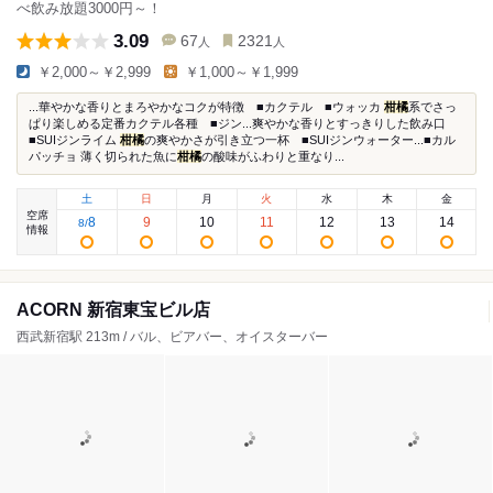
べ飲み放題3000円～！
3.09
67
2321
人
人
￥2,000～￥2,999
￥1,000～￥1,999
...華やかな香りとまろやかなコクが特徴 ■カクテル ■ウォッカ
柑橘
系でさっ
ぱり楽しめる定番カクテル各種 ■ジン...爽やかな香りとすっきりした飲み口
■SUIジンライム
柑橘
の爽やかさが引き立つ一杯 ■SUIジンウォーター...■カル
パッチョ 薄く切られた魚に
柑橘
の酸味がふわりと重なり...
土
日
月
火
水
木
金
空席
8
9
10
11
12
13
14
8
/
情報
ACORN 新宿東宝ビル店
西武新宿駅 213m / バル、ビアバー、オイスターバー