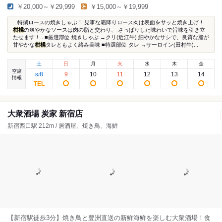
￥20,000～￥29,999
￥15,000～￥19,999
...特撰ロースの焼きしゃぶ！ 見事な霜降りロース肉は表面をサッと焼き上げ！
柑橘
の爽やかなソースは肉の脂と交わり、 さっぱりした味わいで旨味を引き立
たせます！...■厳選部位 焼きしゃぶ →クリ(近江牛) 細やかなサシで、良質な脂が
甘やかな
柑橘
タレともよく絡み美味 ■特選部位 タレ →サーロイン(田村牛)...
土
日
月
火
水
木
金
空席
8
9
10
11
12
13
14
8
/
情報
大衆酒場 炭家 新宿店
新宿西口駅 212m / 居酒屋、焼き鳥、海鮮
【新宿駅徒歩3分】焼き鳥と豊洲直送の新鮮海鮮を楽しむ大衆酒場！食