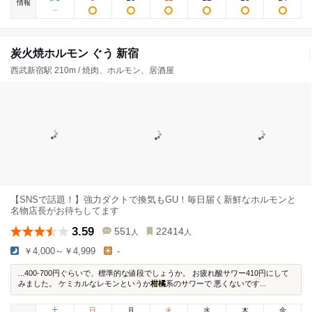
情報
炭火焼ホルモン ぐう 新宿
西武新宿駅 210m / 焼肉、ホルモン、居酒屋
【SNSで話題！】強力ダクトで換気もGU！毎日届く新鮮なホルモンと
名物店長がお待ちしてます
3.59
551
22414
人
人
￥4,000～￥4,999
-
...400-700円ぐらいで、標準的な値段でしょうか。 お疲れ酸サワー410円にして
みました。 ケミカルなレモンというか
柑橘
系のサワーで 悪くないです...
土
日
月
火
水
木
金