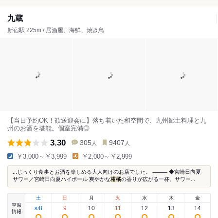
九蔵
新宿駅 225m / 居酒屋、海鮮、焼き鳥
【当日予約OK！歓送迎会に】落ち着いた和空間で、九州郷土料理と九
州のお酒を堪能。個室完備◎
3.30
305
9407
人
人
￥3,000～￥3,999
￥2,000～￥2,999
...じっくり食事とお酒を楽しめる大人向けのお店でした。 ⸻ ◆宮崎日向夏
サワー／宮崎日向夏ハイボール 爽やかな
柑橘
の香りが広がる一杯。サワー...
土
日
月
火
水
木
金
空席
8
9
10
11
12
13
14
8
/
情報