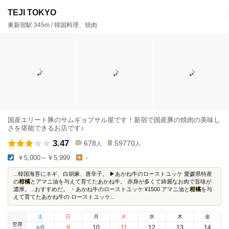
TEJI TOKYO
東新宿駅 345m / 韓国料理、焼肉
国産エリート豚のサムギョプサル屋です！新宿で国産豚の焼肉の美味し
さを堪能できるお店です♪
3.47
678
59770
人
人
￥5,000～￥5,999
-
...韓国海苔にネギ、白胡麻、唐辛子。 ▶あかね牛のローストユッケ 愛媛県特産
の
柑橘
とアマニ油を与えて育てたあかね牛。 赤身が多くて綺麗なお肉で旨味が
濃厚。...おすすめだ。 ・あかね牛のローストユッケ ¥1500 アマニ油と
柑橘
を与
えて育てたあかね牛の ローストユッケ...
土
日
月
火
水
木
金
空席
8
9
10
11
12
13
14
8
/