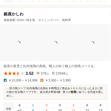
銀座かしわ
東銀座駅 103m / 焼き鳥、ダイニングバー、肉料理
銀座の夜景と比内地鶏の真髄。職人が紡ぐ極上の焼鳥コースを。
3.52
378
23948
人
人
￥10,000～￥14,999
￥3,000～￥3,999
... 匠の鶏スープ 比内地鶏の丸鶏を８時間ほど煮込みトロトロになったまさに匠
の技が光る鶏スープです。 炭火焼き野菜4種 香りが
松茸
に似ている丹波大黒し
めじ...
金
土
日
月
火
水
木
空席
7
8
9
10
11
12
13
8
/