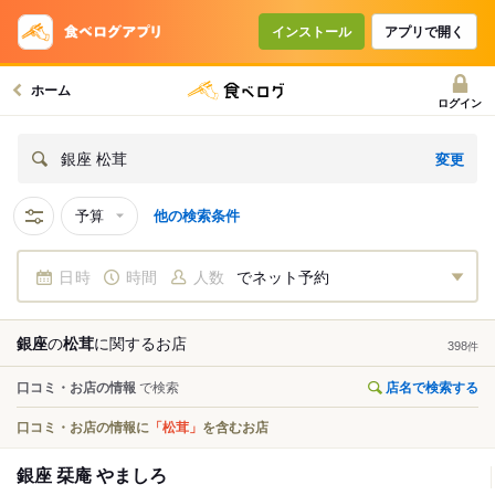
インストール
アプリで開く
ホーム
ログイン
変更
銀座 松茸
予算
他の検索条件
日時
時間
人数
でネット予約
銀座
の
松茸
に関する
お店
398
件
口コミ・お店の情報
で検索
店名で検索する
口コミ・お店の情報に
「松茸」
を含むお店
銀座 栞庵 やましろ