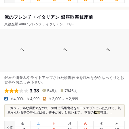
俺のフレンチ・イタリアン 銀座歌舞伎座前
東銀座駅 40m / フレンチ、イタリアン、バル
銀座の街並みやライトアップされた歌舞伎座を眺めながらゆっくりとお
食事をお楽しみ下さい。
3.38
548
7946
人
人
￥4,000～￥4,999
￥2,000～￥2,999
...カジュアルな雰囲気なので、気軽に高級食材をリーズナブルにいただけて、気
取らない食事の時などは使い勝手が良いと思います。 季節の
松茸
料理、...
金
土
日
月
火
水
木
空席