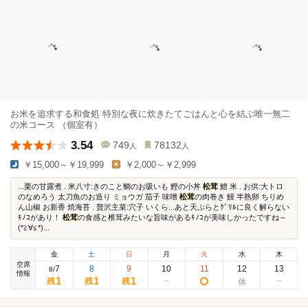
お米を追求する和食処 特別な夜に炊きたてごはんと心を結ぶ唯一無二
の米コース （個室有）
3.54
749
78132
人
人
￥15,000～￥19,999
￥2,000～￥2,999
...栗の甘露煮 . 米八寸:きのこと鯛のお吸いも 鰹の小丼
松茸
鱧 米 . お供:大トロ
のなめろう 太刀魚のお造り ミョウガ 茄子 味噌
松茸
の肉巻き 鰻 半熟卵 ちりめ
ん山椒 お新香 焼海苔 . 贅沢主菜:穴子 いくら...あと天ぷらとｸﾞﾘﾙに良く解らない
ｷﾉｺがあり！
松茸
の食感と椎茸みたいな旨味があるｷﾉｺが美味しかったですね～
(*≧∀≦*)...
金
土
日
月
火
水
木
空席
7
8
9
10
11
12
13
8
/
情報
1
1
1
残
残
残