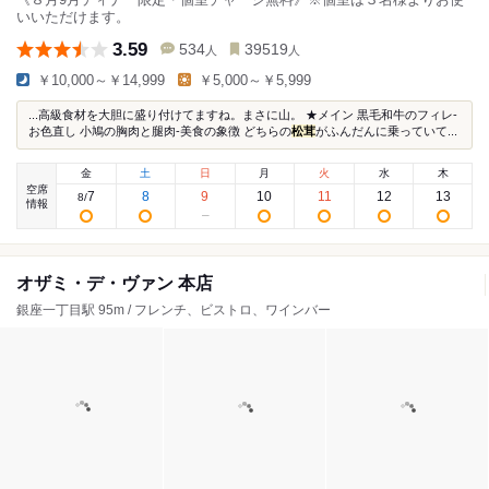
いいただけます。
3.59
534
39519
人
人
￥10,000～￥14,999
￥5,000～￥5,999
...高級食材を大胆に盛り付けてますね。まさに山。 ★メイン 黒毛和牛のフィレ-
お色直し 小鳩の胸肉と腿肉-美食の象徴 どちらの
松茸
がふんだんに乗っていて...
金
土
日
月
火
水
木
空席
7
8
9
10
11
12
13
8
/
情報
オザミ・デ・ヴァン 本店
銀座一丁目駅 95m / フレンチ、ビストロ、ワインバー