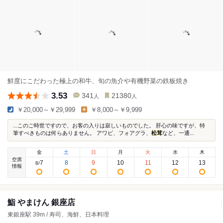
鮮度にこだわった極上の和牛、旬の魚介や有機野菜の鉄板焼き
3.53
341
21380
人
人
￥20,000～￥29,999
￥8,000～￥9,999
...このご時世ですので、お客の入りは寂しいものでした。 肝心の味ですが、特
筆すべきものは何らありません。 アワビ、フォアグラ、
松茸
など、一通...
金
土
日
月
火
水
木
空席
7
8
9
10
11
12
13
8
/
情報
鮨 やまけん 銀座店
東銀座駅 39m / 寿司、海鮮、日本料理