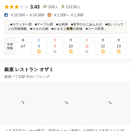
3.43
168
13130
人
人
￥10,000～￥14,999
￥1,000～￥1,999
...■カウンター席 ■テーブル席 ■お刺身 ■里芋のカニあんかけ ■鮭いくらウ
ニの羽釜御飯 ■カキの小鍋 ■かますと
松茸
の炊物 ■コース料理...
金
土
日
月
火
水
木
空席
7
8
9
10
11
12
13
8
/
情報
銀座 レストラン オザミ
銀座一丁目駅 91m / フレンチ
《８月9月ディナー限定・個室チャージ無料》※個室は３名様よりお使