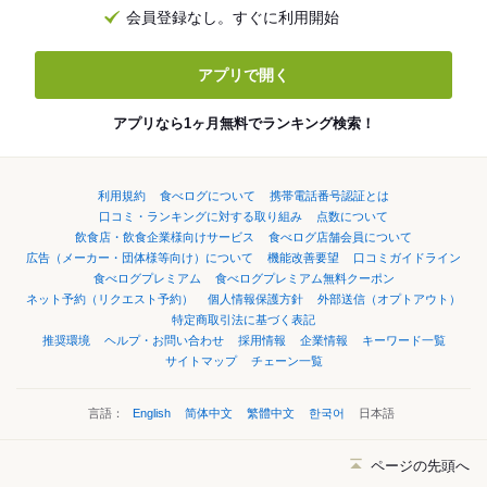
会員登録なし。すぐに利用開始
アプリで開く
アプリなら1ヶ月無料でランキング検索！
利用規約
食べログについて
携帯電話番号認証とは
口コミ・ランキングに対する取り組み
点数について
飲食店・飲食企業様向けサービス
食べログ店舗会員について
広告（メーカー・団体様等向け）について
機能改善要望
口コミガイドライン
食べログプレミアム
食べログプレミアム無料クーポン
ネット予約（リクエスト予約）
個人情報保護方針
外部送信（オプトアウト）
特定商取引法に基づく表記
推奨環境
ヘルプ・お問い合わせ
採用情報
企業情報
キーワード一覧
サイトマップ
チェーン一覧
言語：
English
简体中文
繁體中文
한국어
日本語
ページの先頭へ