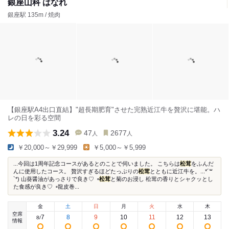
銀座山科 はなれ
銀座駅 135m / 焼肉
【銀座駅A4出口直結】"超長期肥育"させた完熟近江牛を贅沢に堪能。ハ
レの日を彩る空間
3.24
47
2677
人
人
￥20,000～￥29,999
￥5,000～￥5,999
...今回は1周年記念コースがあるとのことで伺いました。 こちらは
松茸
をふんだ
んに使用したコース。 贅沢すぎるほどたっぷりの
松茸
とともに近江牛を。...*´꒳
`*) 山葵醤油があっさりで良き♡ ⁡ ▫️
松茸
と菊のお浸し 松茸の香りとシャクッとし
た食感が良き♡ ⁡ ▫️龍皮巻...
金
土
日
月
火
水
木
空席
7
8
9
10
11
12
13
8
/
情報