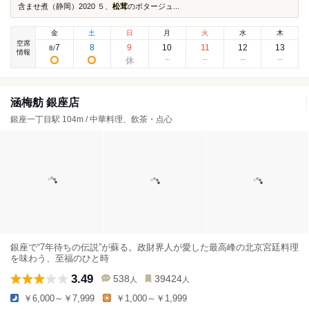
含ませ煮（静岡）2020 ５、
松茸
のポタージュ...
金
土
日
月
火
水
木
空席
7
8
9
10
11
12
13
8
/
情報
涵梅舫 銀座店
銀座一丁目駅 104m / 中華料理、飲茶・点心
銀座で“7年待ちの伝説”が蘇る。政財界人が愛した最高峰の北京宮廷料理
を味わう、至福のひと時
3.49
538
39424
人
人
￥6,000～￥7,999
￥1,000～￥1,999