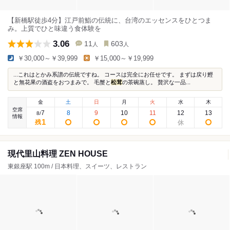
【新橋駅徒歩4分】江戸前鮨の伝統に、台湾のエッセンスをひとつま
み。上質でひと味違う食体験を
3.06
11
603
人
人
￥30,000～￥39,999
￥15,000～￥19,999
...これはとかみ系譜の伝統ですね。 コースは完全にお任せです。 まずは戻り鰹
と無花果の酒盗をおつまみで。 毛蟹と
松茸
の茶碗蒸し。 贅沢な一品...
金
土
日
月
火
水
木
空席
7
8
9
10
11
12
13
8
/
情報
1
残
現代里山料理 ZEN HOUSE
東銀座駅 100m / 日本料理、スイーツ、レストラン