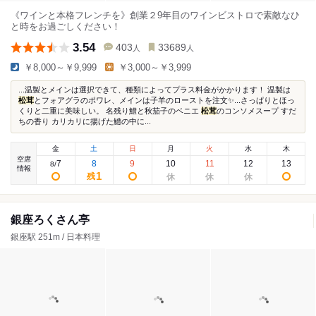
《ワインと本格フレンチを》創業２9年目のワインビストロで素敵なひ
と時をお過ごしください！
3.54
403
33689
人
人
￥8,000～￥9,999
￥3,000～￥3,999
...温製とメインは選択できて、種類によってプラス料金がかかります！ 温製は
松茸
とフォアグラのポワレ、メインは子羊のローストを注文✨...さっぱりとほっ
くりと二重に美味しい。 名残り鱧と秋茄子のベニエ
松茸
のコンソメスープ すだ
ちの香り カリカリに揚げた鱧の中に...
金
土
日
月
火
水
木
空席
7
8
9
10
11
12
13
8
/
情報
1
残
銀座ろくさん亭
銀座駅 251m / 日本料理