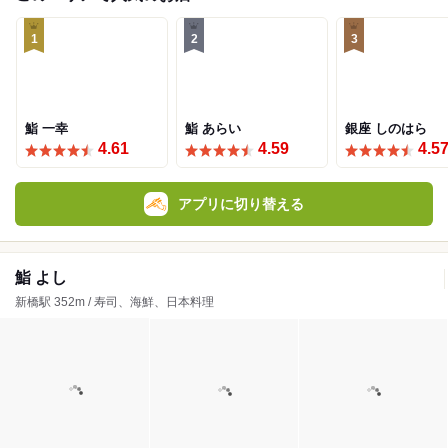
1
2
3
鮨 一幸
鮨 あらい
銀座 しのはら
4.61
4.59
4.5
アプリに切り替える
鮨 よし
新橋駅 352m / 寿司、海鮮、日本料理