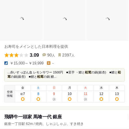
お寿司をメインとした日本料理を提供
3.09
90
2397
人
人
￥15,000～￥19,999
-
...赤いすっぽん血 レモンサワー 1500円 ■里芋 ・鱧と
松茸
の鍋(銀杏) ■鱧と
松
茸
の鍋(銀杏) ■鱧と
松茸
の鍋 鱧...
金
土
日
月
火
水
木
空席
7
8
9
10
11
12
13
8
/
情報
飛騨牛一頭家 馬喰一代 銀座
銀座一丁目駅 62m / 焼肉、しゃぶしゃぶ、すき焼き