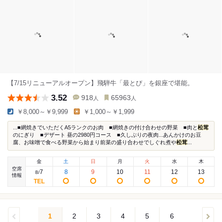
【7/15リニューアルオープン】飛騨牛「最とび」を銀座で堪能。
3.52
918
65963
人
人
￥8,000～￥9,999
￥1,000～￥1,999
...■網焼きでいただくA5ランクのお肉 ■網焼きの付け合わせの野菜 ■肉と
松茸
のにぎり ■デザート 昼の2980円コース ■久しぶりの夜肉...あんかけのお豆
腐、お味噌で食べる野菜から始まり前菜の盛り合わせでしぐれ煮や
松茸
...
金
土
日
月
火
水
木
空席
7
8
9
10
11
12
13
8
/
情報
1
2
3
4
5
6