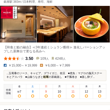
銀座駅 383m / 日本料理、寿司、海鮮
【和食と鮨の融合】≪3年連続ミシュラン獲得≫ 進化しバーションアッ
プした新舞台で更なる高みへ
3.50
109
4248
人
人
￥15,000～￥19,999
￥6,000～￥7,999
...玉蜀黍のソース、キャビア、ズワイガニ、枝豆 ■煮魚：マグロの脳天ステー
キとアスパラ ■山椒うなぎと
松茸
の茶碗蒸し ■干瓢巻き ■蒸し卵プ...
金
土
日
月
火
水
木
空席
7
8
9
10
11
12
13
8
/
情報