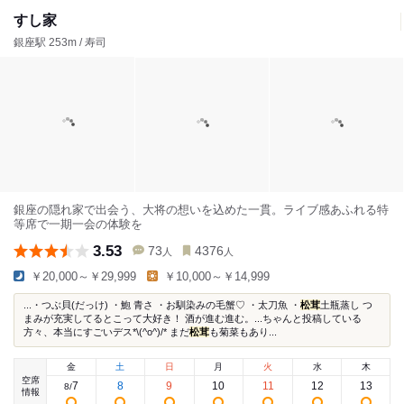
すし家
銀座駅 253m / 寿司
銀座の隠れ家で出会う、大将の想いを込めた一貫。ライブ感あふれる特
等席で一期一会の体験を
3.53
73
4376
人
人
￥20,000～￥29,999
￥10,000～￥14,999
...・つぶ貝(だっけ) ・鮑 青さ ・お馴染みの毛蟹♡ ・太刀魚 ・
松茸
土瓶蒸し つ
まみが充実してるとこって大好き！ 酒が進む進む。...ちゃんと投稿している
方々、本当にすごいデス*\(^o^)/* まだ
松茸
も菊菜もあり...
金
土
日
月
火
水
木
空席
7
8
9
10
11
12
13
8
/
情報