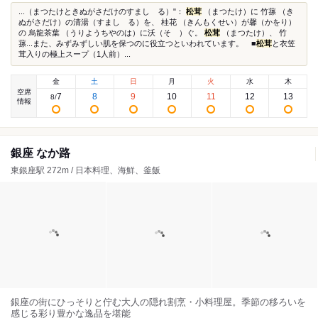
...（まつたけときぬがさだけのすましゞる）"：
松茸
（まつたけ）に 竹蓀 （き
ぬがさだけ）の清湯（すましゞる）を、 桂花 （きんもくせい）が馨（かをり）
の 烏龍茶葉 （うりようちやのは）に沃（そゝ）ぐ。
松茸
（まつたけ）、 竹
蓀...また、みずみずしい肌を保つのに役立つといわれています。 ■
松茸
と衣笠
茸入りの極上スープ（1人前）...
金
土
日
月
火
水
木
空席
7
8
9
10
11
12
13
8
/
情報
銀座 なか路
東銀座駅 272m / 日本料理、海鮮、釜飯
銀座の街にひっそりと佇む大人の隠れ割烹・小料理屋。季節の移ろいを
感じる彩り豊かな逸品を堪能