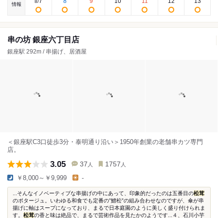
7
8
9
10
11
12
13
8
/
情報
串の坊 銀座六丁目店
銀座駅 292m / 串揚げ、居酒屋
＜銀座駅C3口徒歩3分・泰明通り沿い＞1950年創業の老舗串カツ専門
店。
3.05
37
1757
人
人
￥8,000～￥9,999
-
...そんなイノベーティブな串揚げの中にあって、印象的だったのは五番目の
松茸
のポタージュ。いわゆる和食でも定番の”鱧松”の組み合わせなのですが、傘が串
揚げに軸はスープになっており、まるで日本庭園のように美しく盛り付けられま
す。
松茸
の香と味は絶品で、まるで芸術作品を見たかのようです...４、石川小芋