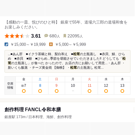
【感動の一皿、悦びのひと時】 銀座で55年、道場六三郎の道場和食を
お楽しみください。
3.61
680
22095
人
人
￥15,000～￥19,999
￥5,000～￥5,999
...■あん肝 ■イクラ茶碗と柿、梨白和え ■
松茸
の土瓶蒸し ■赤貝、鰆、ひら
め ■赤貝 ■鰆 ■ひらめ...季節を堪能させていただきました‼️ どうしても「
松
茸
の土瓶蒸し」が食べた かったので、お店の方にお願いして用意...・あん肝 ・
新いくら飯蒸 ・チーズ黄金焼 【御椀】 ・
松茸
の土瓶蒸し 松茸...
金
土
日
月
火
水
木
空席
7
8
9
10
11
12
13
8
/
情報
創作料理 FANCL令和本膳
銀座駅 173m / 日本料理、海鮮、創作料理