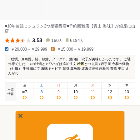
■10年連続ミシュラン2つ星獲得店■予約困難店【青山 海味】が銀座に出
店
3.53
160
6194
人
人
￥20,000～￥29,999
￥15,000～￥19,999
...牡蠣、真魚鰹、鰆、縞鯵、ノドグロ、鮪3種、穴子が美味しかったです。 ご馳
走様でした。 ⭐︎の牡蠣とカワハギは追加注文
松茸
とつぶ貝 ⭐︎岩手産 令和の怪物
（牡蠣） 生牡蠣にて 海味キャビア 刺身 真魚鰹 北海道産牡丹海老 青森 平目 え
んがわ...
金
土
日
月
火
水
木
空席
7
8
9
10
11
12
13
8
/
情報