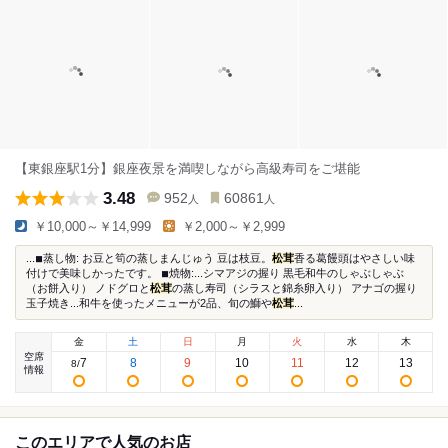
【東銀座駅1分】銀座夜景を満喫しながら高級寿司をご堪能
3.48
952
60861
人
人
￥10,000～￥14,999
￥2,000～￥2,999
...◾︎蒸し物: お豆と筍の蒸しまんじゅう 豆は枝豆。
松茸
香る葛饅頭はやさしい味
付けで美味しかったです。 ◾︎焼物:...シマアジの握り 黒毛和牛のしゃぶしゃぶ
（お餅入り） ノドグロと
松茸
の蒸し寿司（シラスと錦糸卵入り） アナゴの握り
玉子焼き...和牛を使ったメニューが2品、旬の鰤や
松茸
...
金
土
日
月
火
水
木
空席
7
8
9
10
11
12
13
8
/
情報
このエリアで人気のお店