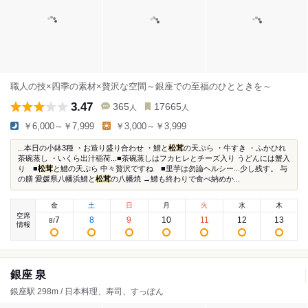
職人の技×四季の素材×贅沢な空間～銀座での至福のひとときを～
3.47
365
17665
人
人
￥6,000～￥7,999
￥3,000～￥3,999
...本日の小鉢3種 ・お造り盛り合わせ ・鱧と
松茸
の天ぷら ・牛すき ・ふかひれ
茶碗蒸し ・いくら出汁稲荷...■茶碗蒸しはフカヒレとチーズ入り うどんには蟹入
り ■
松茸
と鱧の天ぷら 中々贅沢ですね ■里芋は勿論ヘルシー...少し残す。 与
の膳 愛媛県八幡浜鱧と
松茸
の八幡焼 →鱧も終わりで食べ納めか...
金
土
日
月
火
水
木
空席
7
8
9
10
11
12
13
8
/
情報
銀座 泉
銀座駅 298m / 日本料理、寿司、すっぽん