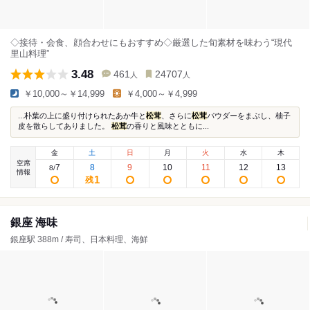
◇接待・会食、顔合わせにもおすすめ◇厳選した旬素材を味わう“現代
里山料理”
3.48
461
24707
人
人
￥10,000～￥14,999
￥4,000～￥4,999
...朴葉の上に盛り付けられたあか牛と
松茸
、さらに
松茸
パウダーをまぶし、柚子
皮を散らしてありました。
松茸
の香りと風味とともに...
金
土
日
月
火
水
木
空席
7
8
9
10
11
12
13
8
/
情報
1
残
銀座 海味
銀座駅 388m / 寿司、日本料理、海鮮