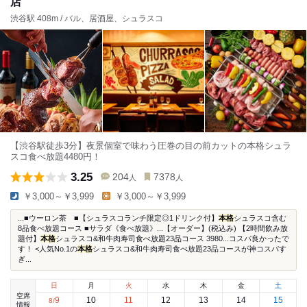
店
渋谷駅 408m / バル、居酒屋、シュラスコ
【渋谷駅徒歩3分】夜景個室で味わう圧巻の目の前カットの本格シュラ
スコ食べ放題4480円！
3.25
204
7378
人
人
￥3,000～￥3,999
￥3,000～￥3,999
...■ウーロン茶 ■【シュラスコランチ限定◎1ドリンク付】
本格
シュラスコ含む
8品食べ放題コース ■サラダ《食べ放題》...【オーダー】(税込み) 【2時間飲み放
題付】
本格
シュラスコ&和牛肉寿司食べ放題23品コース 3980...コスパ良かったで
す！ <人気No.1の
本格
シュラスコ&和牛肉寿司食べ放題23品コースが神コスパす
ぎ...
日
月
火
水
木
金
土
空席
9
10
11
12
13
14
15
8
/
情報