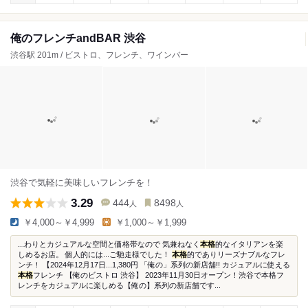
俺のフレンチandBAR 渋谷
渋谷駅 201m / ビストロ、フレンチ、ワインバー
渋谷で気軽に美味しいフレンチを！
3.29
444
8498
人
人
￥4,000～￥4,999
￥1,000～￥1,999
...わりとカジュアルな空間と価格帯なので 気兼ねなく
本格
的なイタリアンを楽
しめるお店。 個人的には...ご馳走様でした！
本格
的でありリーズナブルなフレ
ンチ！ 【2024年12月17日...1,380円 「俺の」系列の新店舗!! カジュアルに使える
本格
フレンチ 【俺のビストロ 渋谷】 2023年11月30日オープン！渋谷で本格フ
レンチをカジュアルに楽しめる【俺の】系列の新店舗です...