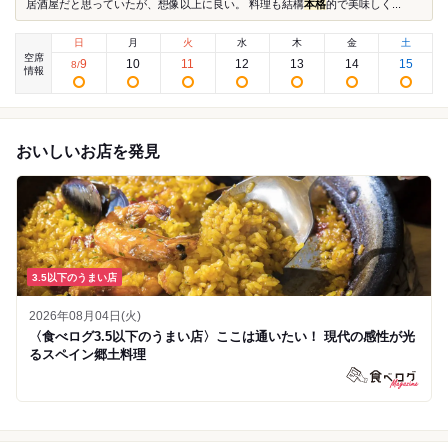
居酒屋だと思っていたが、想像以上に良い。 料理も結構
本格
的で美味しく...
日
月
火
水
木
金
土
空席
9
10
11
12
13
14
15
8
/
情報
おいしいお店を発見
3.5以下のうまい店
2026年08月04日(火)
〈食べログ3.5以下のうまい店〉ここは通いたい！ 現代の感性が光
るスペイン郷土料理