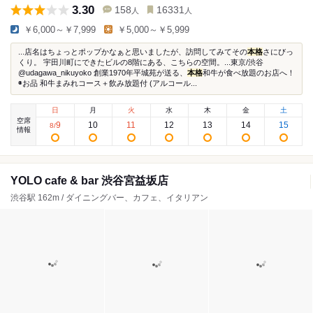
3.30
158
16331
人
人
￥6,000～￥7,999
￥5,000～￥5,999
...店名はちょっとポップかなぁと思いましたが、訪問してみてその
本格
さにびっ
くり。 宇田川町にできたビルの8階にある、こちらの空間。...東京/渋谷
@udagawa_nikuyoko 創業1970年平城苑が送る、
本格
和牛が食べ放題のお店へ！
◉お品 和牛まみれコース＋飲み放題付 (アルコール...
日
月
火
水
木
金
土
空席
9
10
11
12
13
14
15
8
/
情報
YOLO cafe & bar 渋谷宮益坂店
渋谷駅 162m / ダイニングバー、カフェ、イタリアン