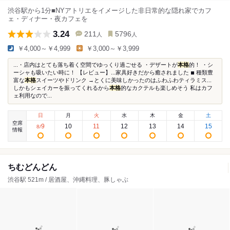
渋谷駅から1分■NYアトリエをイメージした非日常的な隠れ家でカフ
ェ・ディナー・夜カフェを
3.24
211
5796
人
人
￥4,000～￥4,999
￥3,000～￥3,999
...・店内はとても落ち着く空間でゆっくり過ごせる ・デザートが
本格
的！ ・シ
ーシャも吸いたい時に！ 【レビュー】...家具好きだから癒されました ◾︎ 種類豊
富な
本格
スイーツやドリンク →とくに美味しかったのはふわふわティラミス...
しかもシェイカーを振ってくれるから
本格
的なカクテルも楽しめそう 私はカフ
ェ利用なので...
日
月
火
水
木
金
土
空席
9
10
11
12
13
14
15
8
/
情報
ちむどんどん
渋谷駅 521m / 居酒屋、沖縄料理、豚しゃぶ