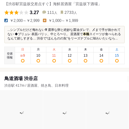
【渋谷駅宮益坂交差点すぐ】海鮮居酒屋「宮益坂下酒場」
3.27
111
2733
人
人
￥2,000～￥2,999
￥1,000～￥1,999
...シンプルだけど侮れない❣️ 濃厚な卵と絶妙な醤油ダレで、〆まで手が抜かれて
ない ◆ブリュレ 表面パリッ、中とろ〜り。 居酒屋で
本格
スイーツが食べられる
なんて嬉しすぎる… 渋谷で“ほんものの魚”をリーズナブルに味わいたいなら...
日
月
火
水
木
金
土
空席
9
10
11
12
13
14
15
8
/
情報
鳥道酒場 渋谷店
渋谷駅 417m / 居酒屋、焼き鳥、日本料理