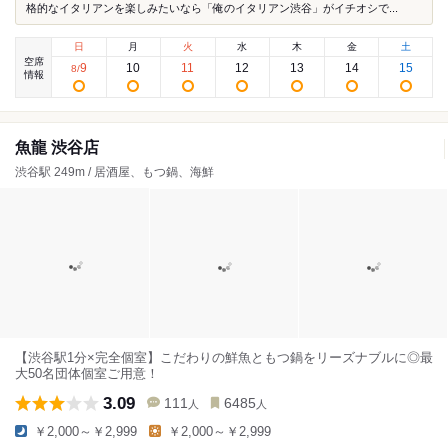
格的なイタリアンを楽しみたいなら「俺のイタリアン渋谷」がイチオシで...
日
月
火
水
木
金
土
空席
9
10
11
12
13
14
15
8
/
情報
魚龍 渋谷店
渋谷駅 249m / 居酒屋、もつ鍋、海鮮
【渋谷駅1分×完全個室】こだわりの鮮魚ともつ鍋をリーズナブルに◎最
大50名団体個室ご用意！
3.09
111
6485
人
人
￥2,000～￥2,999
￥2,000～￥2,999