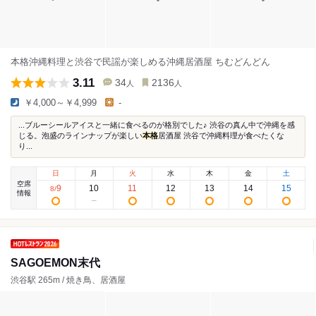
本格沖縄料理と渋谷で民謡が楽しめる沖縄居酒屋 ちむどんどん
3.11
34
2136
人
人
￥4,000～￥4,999
-
...ブルーシールアイスと一緒に食べるのが格別でした♪ 渋谷の真ん中で沖縄を感
じる。泡盛のラインナップが楽しい
本格
居酒屋 ​渋谷で沖縄料理が食べたくな
り...
日
月
火
水
木
金
土
空席
9
10
11
12
13
14
15
8
/
情報
SAGOEMON末代
渋谷駅 265m / 焼き鳥、居酒屋