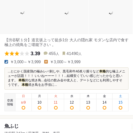
【渋谷駅１分】道玄坂上って徒歩1分 大人の隠れ家 モダンな店内で食す
極上の焼鳥をご堪能下さい 。
3.39
455
41490
人
人
￥3,000～￥3,999
￥3,000～￥3,999
...とにかく国産鶏の極みレバ刺しや、黒毛和牛A5炙り握りなど
本格
的な極上メニ
ューが話題！！！ いいねーーー！！！...結構安くていい感じだったかなと思い
ます。
本格
的な焼き鳥...会社の飲み会や友人と、デートなどにも利用しやすそ
うです。
本格
焼き鳥をお手頃に...
日
月
火
水
木
金
土
空席
9
10
11
12
13
14
15
8
/
情報
魚ふじ