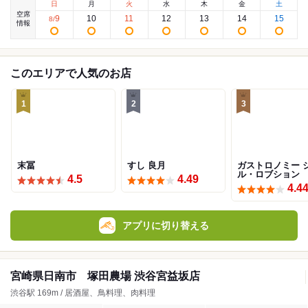
日
月
火
水
木
金
土
空席
9
10
11
12
13
14
15
8
/
情報
このエリアで人気のお店
1
2
3
末冨
すし 良月
ガストロノミー 
ル・ロブション
4.5
4.49
4.4
アプリに切り替える
宮崎県日南市 塚田農場 渋谷宮益坂店
渋谷駅 169m / 居酒屋、鳥料理、肉料理