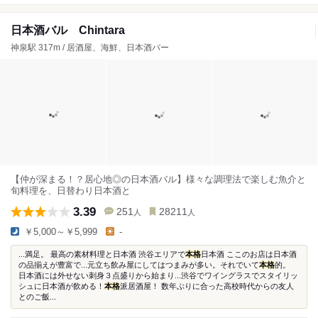
日本酒バル Chintara
神泉駅 317m / 居酒屋、海鮮、日本酒バー
【仲が深まる！？居心地◎の日本酒バル】様々な調理法で楽しむ魚介と
旬料理を、日替わり日本酒と
3.39
251
28211
人
人
￥5,000～￥5,999
-
...満足。 最高の素材料理と日本酒 渋谷エリアで
本格
日本酒 ここのお店は日本酒
の品揃えが豊富で...元立ち飲み屋にしてはつまみが多い。それでいて
本格
的。
日本酒には外せない刺身３点盛りから始まり...渋谷でワイングラスでスタイリッ
シュに日本酒が飲める！
本格
派居酒屋！ 数年ぶりに合った高校時代からの友人
とのご飯...