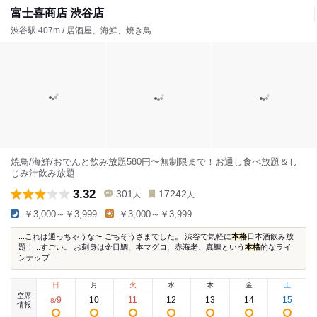
富士喜商店 渋谷店
渋谷駅 407m / 居酒屋、海鮮、焼き鳥
焼鳥/海鮮/おでんと飲み放題580円〜無制限まで！お通し食べ放題＆し
じみ汁飲み放題
3.32
301
17242
人
人
￥3,000～￥3,999
￥3,000～￥3,999
...これは通っちゃうな〜 ごちそうさまでした。 渋谷で気軽に
本格
日本酒飲み放
題！...すごい。 お刺身は金目鯛、本マグロ、赤海老、真鯛という
本格
的なライ
ンナップ...
日
月
火
水
木
金
土
空席
9
10
11
12
13
14
15
8
/
情報