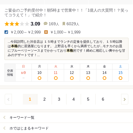
ご宴会のご予約受付中！朝5時まで営業中！！「1億人の大質問！？笑っ
てコラえて！」で紹介！
3.09
169
6029
人
人
￥2,000～￥2,999
￥1,000～￥1,999
...今回訪問した渋谷店は １５時までランチの定食を提供しており、１５時以降
は
本格
的に居酒屋になります。 上野店も早くから満席でしたが...モナカのお皿
にブルーベリーソースまでかかっており
本格
的です！締めに相応しい爽やかな甘
みのデザートです！...
日
月
火
水
木
金
土
空席
9
10
11
12
13
14
15
8
/
情報
1
2
3
4
5
6
キーワード一覧
ホではじまるキーワード