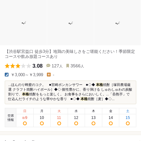
【渋谷駅宮益口 徒歩3分】地鶏の美味しさをご堪能ください！季節限定
コースや飲み放題コースあり
3.08
127
3566
人
人
￥3,000～￥3,999
-
...ほんのり蜂蜜のコク。 ■宮崎ポンカンサワー ■◇◆
本格
焼酎［塚田農場厳
選 クラフト焼酎ハイボール］◆◇ 個性豊かに、香り弾ける しゅわしゅわの炭酸
割りで、
本格
焼酎をもっと楽しく。 お食事をさらにおいしく。...「呑熟芋」で
仕込んだライチのような華やかな香リ ■◇◆
本格
焼酎［麦］◆◇...
日
月
火
水
木
金
土
空席
9
10
11
12
13
14
15
8
/
情報