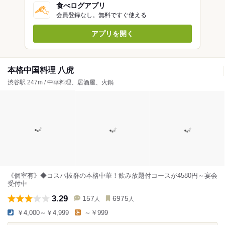
食べログアプリ
会員登録なし。無料ですぐ使える
アプリを開く
本格中国料理 八虎
渋谷駅 247m / 中華料理、居酒屋、火鍋
《個室有》◆コスパ抜群の本格中華！飲み放題付コースが4580円～宴会
受付中
3.29
157
6975
人
人
￥4,000～￥4,999
～￥999