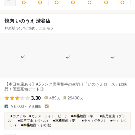
焼肉 いのうえ 渋谷店
神泉駅 345m / 焼肉、ホルモン
【本日空席あり】A5ランク黒毛和牛の生切り「いのうえロース」は絶
品！個室完備デート◎
3.30
489
29490
人
人
￥8,000～￥9,999
-
...■カクテル ■カシス・ライチ・ピーチ ■
本格
焼酎（芋） ■富乃宝山（グラ
ス） ■富乃宝山（ボトル） ■
本格
焼酎（麦） ■中々（グラス） ■中々（ボ
トル） ■
本格
焼酎（その他）...