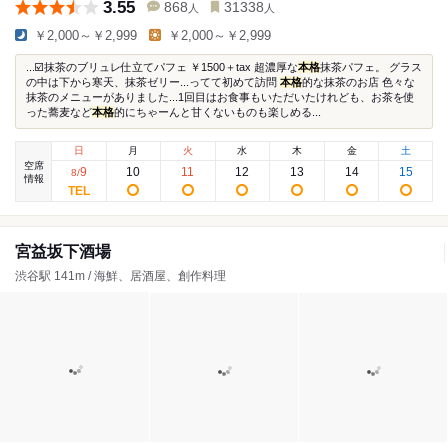
3.55
868
31338
人
人
￥2,000～￥2,999
￥2,000～￥2,999
...☑️抹茶のブリュレ仕立てパフェ ￥1500＋tax 超濃厚な
本格
抹茶パフェ。 グラス
の中は下から寒天、抹茶ゼリー...ってて初めて訪問
本格
的な抹茶のお店 色々な
抹茶のメニューがありました...1回目はお食事もいただいたけれども、お茶を使
った蕎麦など
本格
的にちゃーんと甘くないものも楽しめる...
日
月
火
水
木
金
土
空席
9
10
11
12
13
14
15
8
/
情報
宮益坂下酒場
渋谷駅 141m / 海鮮、居酒屋、創作料理