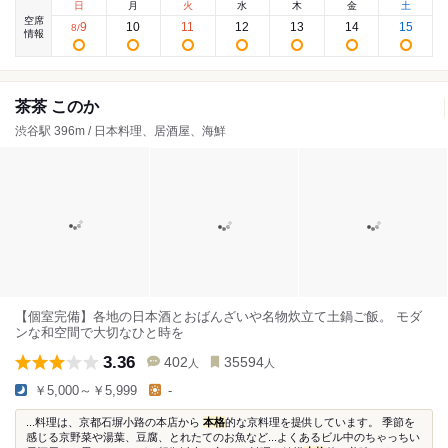
日
月
火
水
木
金
土
空席
9
10
11
12
13
14
15
8
/
情報
茶茶 このか
渋谷駅 396m / 日本料理、居酒屋、海鮮
【個室完備】各地の日本酒とおばんざいや名物炊立て土鍋ご飯。 モダ
ンな和空間で大切なひと時を
3.36
402
35594
人
人
￥5,000～￥5,999
-
...料理は、京都石塀小路の本店から
本格
的な京料理を提供しています。 季節を
感じる京野菜や湯葉、豆腐、とれたてのお魚など...よくあるビル中のちゃっちい