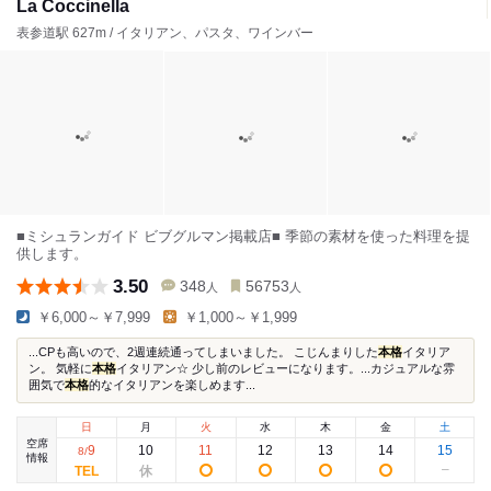
La Coccinella
表参道駅 627m / イタリアン、パスタ、ワインバー
■ミシュランガイド ビブグルマン掲載店■ 季節の素材を使った料理を提
供します。
3.50
348
56753
人
人
￥6,000～￥7,999
￥1,000～￥1,999
...CPも高いので、2週連続通ってしまいました。 こじんまりした
本格
イタリア
ン。 気軽に
本格
イタリアン☆ 少し前のレビューになります。...カジュアルな雰
囲気で
本格
的なイタリアンを楽しめます...
日
月
火
水
木
金
土
空席
9
10
11
12
13
14
15
8
/
情報