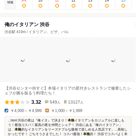
9
10
11
12
13
14
15
8
/
情報
俺のイタリアン 渋谷
渋谷駅 419m / イタリアン、ピザ、バル
【渋谷センター街すぐ】本場イタリアの星付きレストランで修業したシ
ェフが腕を振るう料理たち！
3.32
549
13127
人
人
￥4,000～￥4,999
￥1,000～￥1,999
...html 渋谷の夜は『俺イタ』で決まり！
本格
イタリアンをカジュアルに楽しも
う！最強コスパ！最高の夜を仲間とシェア！ 渋谷にある「俺のイタリアン」
は、
本格
的なイタリアンをリーズナブルな価格で楽しめる人気店です。...美味し
かったです！ ごちそうさまでした！ コスパ最強！
本格
的！ 渋谷でコスパよく本