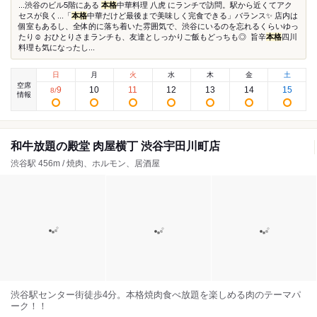
...渋谷のビル5階にある
本格
中華料理 八虎 にランチで訪問。駅から近くてアク
セスが良く...「
本格
中華だけど最後まで美味しく完食できる」バランス✨ 店内は
個室もあるし、全体的に落ち着いた雰囲気で、渋谷にいるのを忘れるくらいゆっ
たり☺️ おひとりさまランチも、友達としっかりご飯もどっちも◎ ⁡ 旨辛
本格
四川
料理も気になったし...
日
月
火
水
木
金
土
空席
9
10
11
12
13
14
15
8
/
情報
和牛放題の殿堂 肉屋横丁 渋谷宇田川町店
渋谷駅 456m / 焼肉、ホルモン、居酒屋
渋谷駅センター街徒歩4分。本格焼肉食べ放題を楽しめる肉のテーマパ
ーク！！