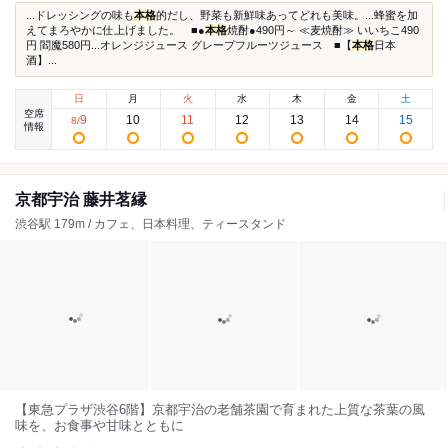
...ドレッシングの味も
本格
的だし、野菜も新鮮味あってどれも美味。...蜂蜜を加
えてまろやかに仕上げました。 ■●
本格
焼酎●490円～ ≪麦焼酎≫ いいちこ490
円 閻魔580円...オレンジジュース グレープフルーツジュース ■【
本格
日本
酒】...
日
月
火
水
木
金
土
空席
9
10
11
12
13
14
15
8
/
情報
京都宇治 藤井茗縁
渋谷駅 179m / カフェ、日本料理、ティースタンド
【東急プラザ渋谷6階】京都宇治の老舗茶園で育まれた上質な茶葉の風
味を、お食事や甘味とともに