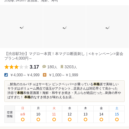
渋谷駅 343m / 居酒屋、海鮮、寿司
【渋谷駅3分】マグロ一本買！本マグロ断面刺し｜<キャンペーン>宴会
プラン4,000円～
3.17
180
3203
人
人
￥4,000～￥4,999
￥1,000～￥1,999
...鮮魚のカルパチョはサーモン ピンクペッパーが乗っている
本格
派で美味しい
サラダはボリューム満点で温玉がアクセント...店員さんは対応早くて良かった
渋谷で
本格
和食居酒屋！海鮮・和牛すき焼き・天ぷらが絶品だった...刺身の丼や
ばすぎた！
本格
的なすき焼きが味わえるお店...
日
月
火
水
木
金
土
空席
9
10
11
12
13
14
15
8
/
情報