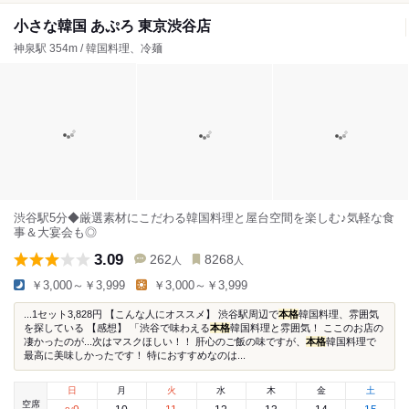
小さな韓国 あぷろ 東京渋谷店
神泉駅 354m / 韓国料理、冷麺
渋谷駅5分◆厳選素材にこだわる韓国料理と屋台空間を楽しむ♪気軽な食
事＆大宴会も◎
3.09
262
8268
人
人
￥3,000～￥3,999
￥3,000～￥3,999
...1セット3,828円 【こんな人にオススメ】 渋谷駅周辺で
本格
韓国料理、雰囲気
を探している 【感想】 「渋谷で味わえる
本格
韓国料理と雰囲気！ ここのお店の
凄かったのが...次はマスクほしい！！ 肝心のご飯の味ですが、
本格
韓国料理で
最高に美味しかったです！ 特におすすめなのは...
日
月
火
水
木
金
土
空席