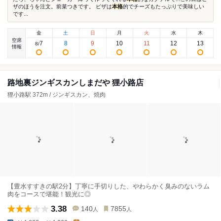
ザのほうを注文。前菜つきです。 ピザは
本格
的でチーズもたっぷりで美味しい
です...
金
土
日
月
火
水
木
空席
7
8
9
10
11
12
13
8
/
情報
路地裏ジンギスカンしまだや 狸小路店
狸小路駅 372m / ジンギスカン、焼肉
【豊水すすきの駅2分】丁寧に手切りした、やわらかく臭みのないラム
肉をコースで堪能！観光に◎
3.38
140
7855
人
人