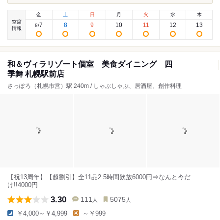
金
土
日
月
火
水
木
空席
7
8
9
10
11
12
13
8
/
情報
和＆ヴィラリゾート個室 美食ダイニング 四
季舞 札幌駅前店
さっぽろ（札幌市営）駅 240m / しゃぶしゃぶ、居酒屋、創作料理
【祝13周年】【超割引】全11品2.5時間飲放6000円⇒なんと今だ
け!!4000円
3.30
111
5075
人
人
￥4,000～￥4,999
～￥999