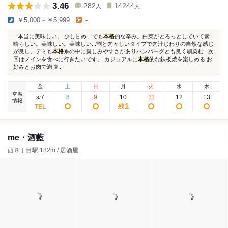
3.46
282
14244
人
人
￥5,000～￥5,999
-
...本当に美味しい。 少し甘め、でも
本格
的な辛み。白菜がとろっとしていて素
晴らしい。美味しい。美味しい...割と肉々しいタイプで肉汁じわりの自然な感じ
が良し。デミも
本格
系の中に親しみやすさがありハンバーグとも良く馴染む...次
回はメインを食べに行きたいです。 カジュアルに
本格
的な鉄板焼を楽しめる お
好みとお肉で満腹...
金
土
日
月
火
水
木
空席
7
8
9
10
11
12
13
8
/
情報
1
残
me・酒藍
西８丁目駅 182m / 居酒屋