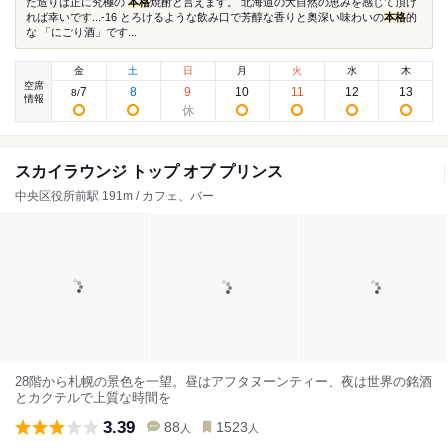
た造りは正に究極の
本格
焼酎と言えます。 北海道の大自然の恵みを感じて頂け
れば幸いです...-16 とろけるような飲み口で芳醇な香りと奥深い味わいの
本格
的
な 「にごり酒」です...
金
土
日
月
火
水
木
空席
7
8
9
10
11
12
13
8
/
情報
スカイラウンジ トップ オブ プリンス
中央区役所前駅 191m / カフェ、バー
28階から札幌の景色を一望。昼はアフタヌーンティー、夜は世界の銘酒
とカクテルで上質な時間を
3.39
88
1523
人
人