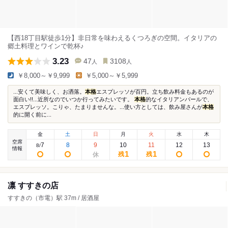
【西18丁目駅徒歩1分】非日常を味わえるくつろぎの空間。イタリアの
郷土料理とワインで乾杯♪
3.23
47
3108
人
人
￥8,000～￥9,999
￥5,000～￥5,999
...安くて美味しく、お洒落。
本格
エスプレッソが百円。立ち飲み料金もあるのが
面白い!!...近所なのでいつか行ってみたいです。
本格
的なイタリアンバールで、
エスプレッソ。こりゃ、たまりませんな。...使い方としては、飲み屋さんが
本格
的に開く前に...
金
土
日
月
火
水
木
空席
7
8
9
10
11
12
13
8
/
情報
1
1
残
残
凛 すすきの店
すすきの（市電）駅 37m / 居酒屋