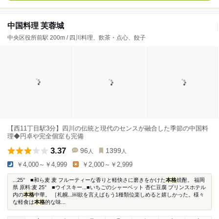
中国料理 芙蓉城
中央区役所前駅 200m / 四川料理、飲茶・点心、餃子
【西11丁目駅3分】四川の伝統と現代のセンスが融合した季節の中国料
理◆円卓や完全個室も完備
3.37
96
1399
人
人
￥4,000～￥4,999
￥2,000～￥2,999
...25° ■和ら麦 麦 フルーティーな香りと軽快さに磨きをかけた
本格
焼酎。 福岡
県 原料:麦 25° ■ウイスキー...■いちごのシャーベット 杏仁豆腐 プリンスホテル
内の
本格
中華。 ［札幌...￼欲を言えばもう1種類位楽しめると嬉しかった。様々
な軽食は
本格
的な味...