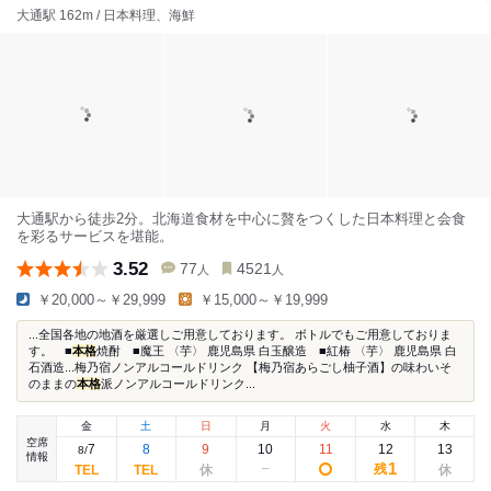
大通駅 162m / 日本料理、海鮮
大通駅から徒歩2分。北海道食材を中心に贅をつくした日本料理と会食
を彩るサービスを堪能。
3.52
77
4521
人
人
￥20,000～￥29,999
￥15,000～￥19,999
...全国各地の地酒を厳選しご用意しております。 ボトルでもご用意しておりま
す。 ■
本格
焼酎 ■魔王 〈芋〉 鹿児島県 白玉醸造 ■紅椿 〈芋〉 鹿児島県 白
石酒造...梅乃宿ノンアルコールドリンク 【梅乃宿あらごし柚子酒】の味わいそ
のままの
本格
派ノンアルコールドリンク...
金
土
日
月
火
水
木
空席
7
8
9
10
11
12
13
8
/
情報
1
残