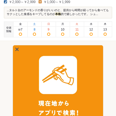
￥2,000～￥2,999
￥1,000～￥1,999
...タルト台のアーモンドの香りがいいのと、提供から時間が経ってから食べても
サクッとした食感をキープしてるのが
本格
的で嬉しかったです。 シュ...
金
土
日
月
火
水
木
空席
7
8
9
10
11
12
13
8
/
情報