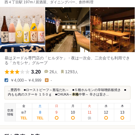
西４丁目駅 197m / 居酒屋、ダイニングバー、創作料理
昼はヌードル専門店の「ヒルダケ」・夜は一次会、二次会でも利用でき
る「カモシヤ」グループ
3.20
26
1293
人
人
￥4,000～￥4,999
-
...豊西牛 ■ローストビーフ～葱塩だれ～ ■５種ホルモンの辛味噌鉄板焼き ■
内もも肉のステーキ １５０ｇ ■CHUKA～
本格
中華～ 辛さは旨さ...
金
土
日
月
火
水
木
空席
7
8
9
10
11
12
13
8
/
情報