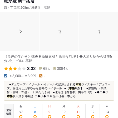
咲か蔵 南一条店
西４丁目駅 208m / 居酒屋、海鮮
《厚岸の生かき》磯香る新鮮素材と豪快な料理！◆大通り駅から徒歩5
分 松井ビルに移転
3.32
68
3084
人
人
￥3,000～￥3,999
-
...■デュワーズハイボール ハイボールの起源とされる
本格
ウィスキー「デュワー
ズ」を使用した華やかな香りのハイボール...■【
本格
焼酎】 ■黒霧島 （芋焼
酎・宮崎・25度）...》鶏たたき刺 ■北海道［白老牛］肉寿司 1貫 ■◆◇◆◇
本格
炭火焼き 串焼き ◇◆◇◆ ※単品串は各一本から...
金
土
日
月
火
水
木
空席
7
8
9
10
11
12
13
8
/
情報