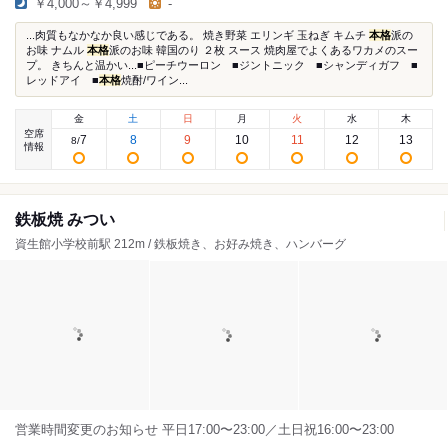
￥4,000～￥4,999
-
...肉質もなかなか良い感じである。 焼き野菜 エリンギ 玉ねぎ キムチ
本格
派の
お味 ナムル
本格
派のお味 韓国のり ２枚 スース 焼肉屋でよくあるワカメのスー
プ。 きちんと温かい...■ピーチウーロン ■ジントニック ■シャンディガフ ■
レッドアイ ■
本格
焼酎/ワイン...
金
土
日
月
火
水
木
空席
7
8
9
10
11
12
13
8
/
情報
鉄板焼 みつい
資生館小学校前駅 212m / 鉄板焼き、お好み焼き、ハンバーグ
営業時間変更のお知らせ 平日17:00〜23:00／土日祝16:00〜23:00