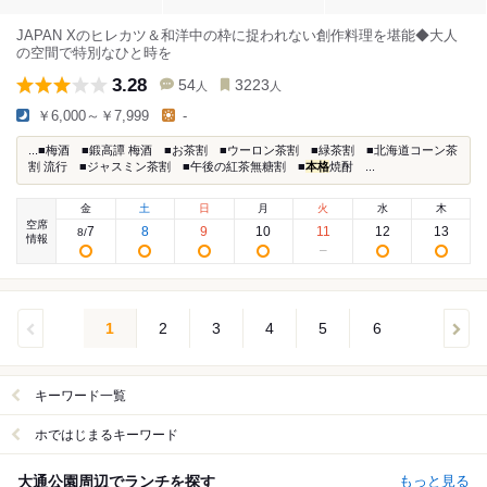
JAPAN Xのヒレカツ＆和洋中の枠に捉われない創作料理を堪能◆大人
の空間で特別なひと時を
3.28
54
3223
人
人
￥6,000～￥7,999
-
...■梅酒 ■鍛高譚 梅酒 ■お茶割 ■ウーロン茶割 ■緑茶割 ■北海道コーン茶
割 流行 ■ジャスミン茶割 ■午後の紅茶無糖割 ■
本格
焼酎 ...
金
土
日
月
火
水
木
空席
7
8
9
10
11
12
13
8
/
情報
1
2
3
4
5
6
キーワード一覧
ホではじまるキーワード
大通公園周辺でランチを探す
もっと見る