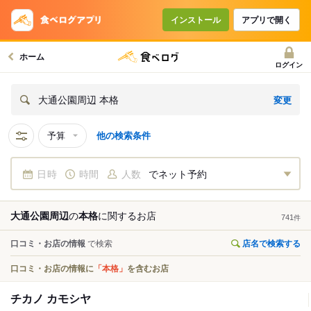
インストール
アプリで開く
ホーム
ログイン
変更
大通公園周辺 本格
予算
他の検索条件
日時
時間
人数
でネット予約
大通公園周辺
の
本格
に関する
お店
741
件
口コミ・お店の情報
で検索
店名で検索する
口コミ・お店の情報に
「本格」
を含むお店
チカノ カモシヤ