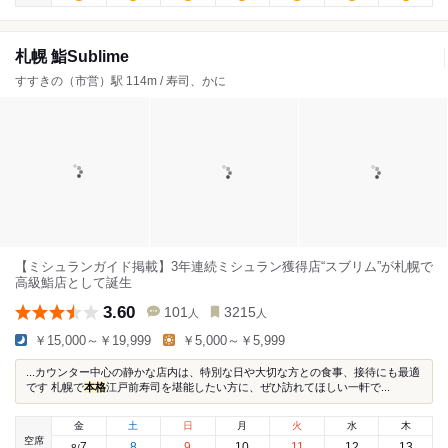
札幌 鮨Sublime
すすきの（市営）駅 114m / 寿司、かに
【ミシュランガイド掲載】3年連続ミシュラン獲得店“スブリム”が札幌で
高級鮨店として誕生
3.60
101
3215
人
人
￥15,000～￥19,999
￥5,000～￥5,999
...カウンター中心の静かな店内は、特別な日や大切な方との食事、接待にも最適
です 札幌で
本格
江戸前寿司を堪能したい方に、ぜひ訪れてほしい一軒で...
金
土
日
月
火
水
木
空席
7
8
9
10
11
12
13
8
/