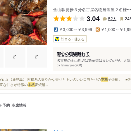
金山駅徒歩３分名古屋名物居酒屋２名様〜
3.04
人
52
24
￥3,000～￥3,999
￥1,000～￥1,9
貯まる・使える
都心の喧騒離れて
名古屋の金山周辺は繁華街は良いのだが、人気店
fatmanjoe(960)
by
■富乃宝山 【鹿児島】 柑橘系の爽やかな香りとキレのいい口当たりの
本格
芋焼酎。 ■佐
直な甘さが特徴の
本格
麦焼酎...
ト予約
空席情報