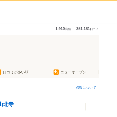
｜
1,910
351,181
店舗
口コミ
口コミが多い順
ニューオープン
点数について
山北寺