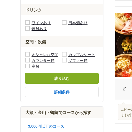
ドリンク
ワインあり
日本酒あり
焼酎あり
空間・設備
オシャレな空間
カップルシート
カウンター席
ソファー席
座敷
絞り込む
詳細条件
...
大須・金山・鶴舞でコースから探す
まお好
3,000円以下のコース