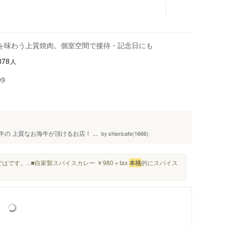
を味わう上質焼肉。個室空間で接待・記念日にも
人
878
99
の 上質なお海牛が頂けるお店！ ...
shioricafe(1666)
by
す。...■自家製スパイスカレー ￥980＋tax
本格
的にスパイス