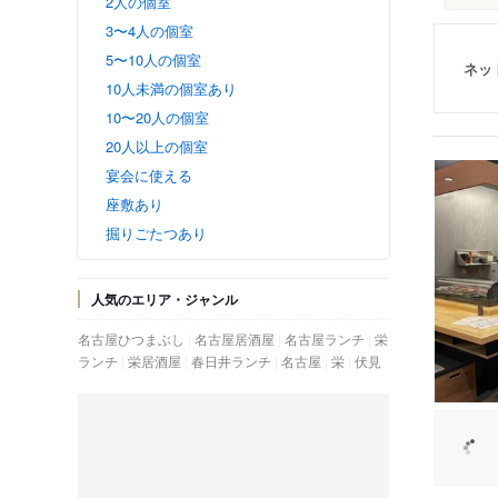
2人の個室
3〜4人の個室
5〜10人の個室
ネッ
10人未満の個室あり
10〜20人の個室
20人以上の個室
宴会に使える
座敷あり
掘りごたつあり
人気のエリア・ジャンル
名古屋ひつまぶし
名古屋居酒屋
名古屋ランチ
栄
ランチ
栄居酒屋
春日井ランチ
名古屋
栄
伏見