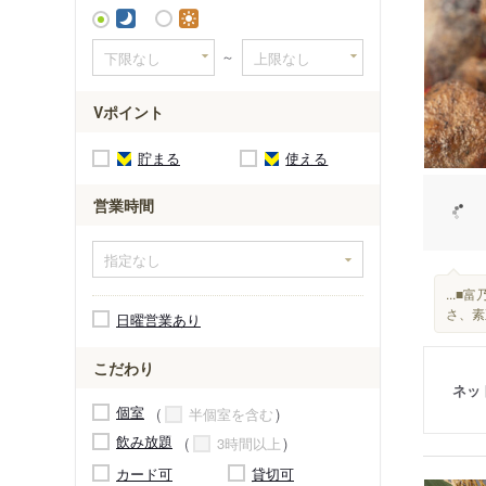
～
Vポイント
貯まる
使える
営業時間
...
さ、素
日曜営業あり
こだわり
ネッ
個室
半個室を含む
飲み放題
3時間以上
カード可
貸切可