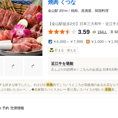
焼肉 くつな
金山駅 231m / 焼肉、居酒屋、韓国料理
【金山駅徒歩2分】日本三大和牛・近江牛
3.59
人
164
6
￥6,000～￥7,999
￥1,000～￥1,9
貯まる・使える
近江牛を堪能
久しぶりの訪問☺︎✨ こちらのお店は 日本3大和牛
キムチも好きな味でしたし、わさびが
本格
的でこういうところが高級感のあるお店ならではで
っぷり効いたカレー。...◆自家製スパイスカレー 香り高いスパイスが効いた
本格
派...
ト予約
空席情報