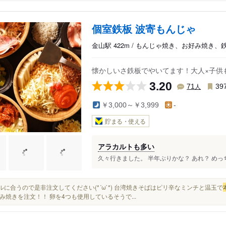
個室鉄板 波寄もんじゃ
金山駅 422m / もんじゃ焼き、お好み焼き、
懐かしいさ鉄板でやいてます！大人×子供
3.20
人
71
39
￥3,000～￥3,999
-
貯まる・使える
アラカルトも多い
久々行きました。 半年ぶりかな？ あれ？ めっち
ビールに合うので是非注文してください(*´ω`*) 台湾焼きそばはピリ辛なミンチと温玉で
み焼きを注文！！ 卵を4つも使用しているそうで...