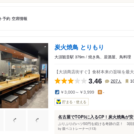
ト予約
空席情報
炭火焼鳥 とりもり
大須観音駅 379m / 焼き鳥、居酒屋、鳥料理
【大須商店街すぐ】食材本来の旨味を最大
3.46
人
207
1
￥3,000～￥3,999
-
貯まる・使える
名古屋でTOP3に入るCP！炭火焼鳥が
ぷりぷりのハツ50円を続ける奇跡の店！ 3回目
腹ペコトレーナー(113)
by