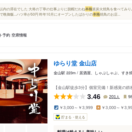
30分以内の滞在でした 大将の丁寧の仕事ぶりに脱帽だわね
本格
派炭火焼鳥を食べてみりん
で晩御飯...ハツ串が50円 昨年10月にオープンしたばかりの
本格
焼鳥のお店...
ト予約
空席情報
ゆらり堂 金山店
金山駅 223m / 居酒屋、しゃぶしゃぶ、すき
【金山駅徒歩3分】個室完備！新感覚の鉄
3.46
人
201
9
￥3,000～￥3,999
￥3,000～￥3,9
貯まる・使える
料理は映えるし美味しい