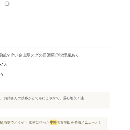
古屋飯が旨い金山駅スグの居酒屋◎喫煙席あり
人
67
99
 お姉さんの接客がとてもにこやかで、居心地良く過...
を金鯱酒場でどうぞ！ 素材に拘った
本格
名古屋飯を名物メニューとし