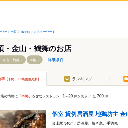
ーワード一覧
ホではじまるキーワード
須・金山・鶴舞のお店
詳細条件
・金山・鶴舞
本格
標準
ランキング
【予約・PR店舗優先順】
本格
お店の情報に「
」を含むレストラン
1
～
20
件を表示
／
全
700
件
個室 貸切居酒屋 地鶏坊主 金
駅
金山駅 340m / 居酒屋、焼き鳥、手羽先