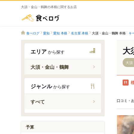
大須・金山・鶴舞の本格に関するお店
食べログ
食べログ
愛知
愛知 本格
名古屋 本格
キ
大須・金山・鶴舞 本格
大
エリア
から探す
大須
大須・金山・鶴舞
金山駅
ジャンル
から探す
尾頭橋駅
鶴舞駅
口コミ・
すべて
東別院駅
上前津駅
大須観音
予算
山王駅