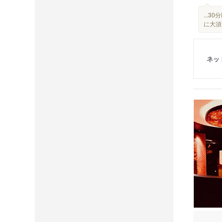
...
に大須
ネッ