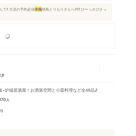
て‼︎ 大須の予約必須
本格
焼鳥とりもりさんへ‼︎‼︎‼︎ ひ〜っさびさっ
焼き
板×炉端居酒屋！お洒落空間と小皿料理など全48品♪
人
870
99