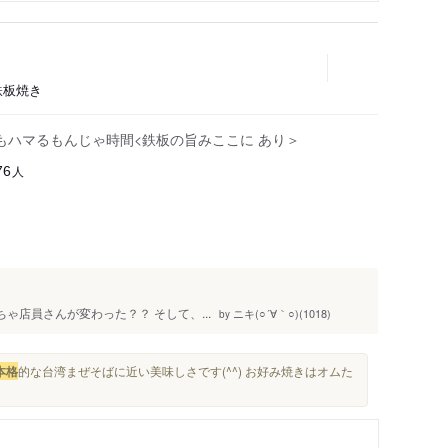
鉄板焼き
もハマるもんじゃ時間<鉄板の旨みここに あり＞
人
76
ゃ店員さんが変わった？？ そして、...
ニキ(○´∀｀○)(1018)
by
本格
的な台湾まぜそばに近い美味しさです(^^) お好み焼きはオムた