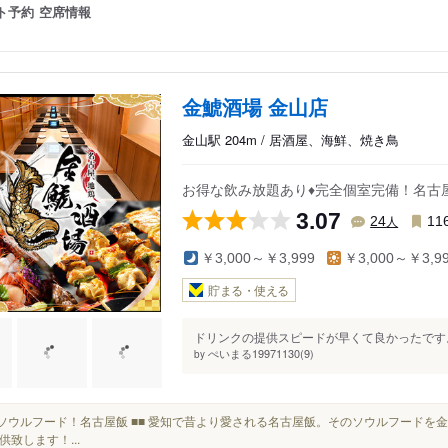
ト予約
空席情報
金鯱酒場 金山店
金山駅 204m / 居酒屋、海鮮、焼き鳥
お得な飲み放題あり♦︎完全個室完備！名
3.07
人
24
11
￥3,000～￥3,999
￥3,000～￥3,9
貯まる・使える
ドリンクの提供スピードが早くて良かったです。
ぺいまる19971130(9)
by
■■■ ソウルフード！名古屋飯 ■■ 愛知で昔より愛される名古屋飯。そのソウルフード
供致します！...