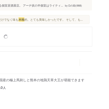
個室居酒屋店。 アーチ状の半個室はライティ...
Dの助(988)
by
だけでなく味も
本格
的。とても美味しかったです。 そして、も...
純国産の極上馬刺しと熊本の地鶏天草大王が堪能できます
人
10