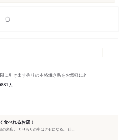
限に引き出す拘りの本格焼き鳥をお気軽に♪
人
0881
安く食べれるお店！
の来店。 とりもりの串はクセになる。 仕...