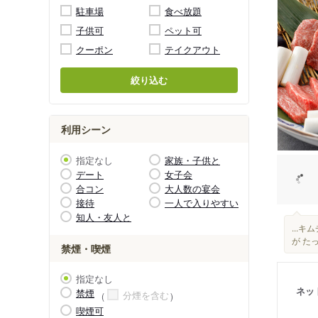
駐車場
食べ放題
子供可
ペット可
クーポン
テイクアウト
絞り込む
利用シーン
指定なし
家族・子供と
デート
女子会
合コン
大人数の宴会
接待
一人で入りやすい
知人・友人と
...
が た
禁煙・喫煙
指定なし
ネッ
禁煙
分煙を含む
喫煙可