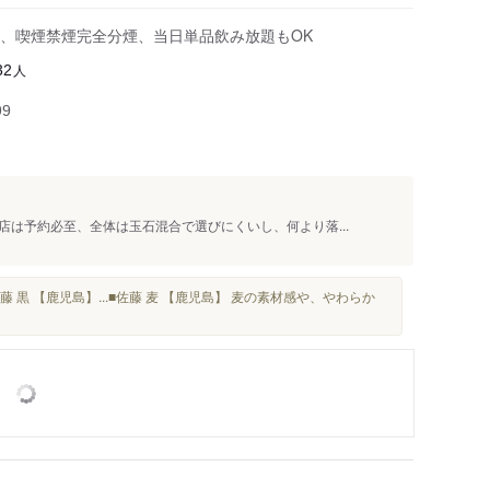
、喫煙禁煙完全分煙、当日単品飲み放題もOK
人
32
99
は予約必至、全体は玉石混合で選びにくいし、何より落...
藤 黒 【鹿児島】...■佐藤 麦 【鹿児島】 麦の素材感や、やわらか