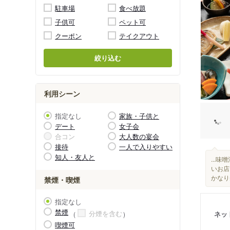
駐車場
食べ放題
子供可
ペット可
クーポン
テイクアウト
絞り込む
利用シーン
指定なし
家族・子供と
デート
女子会
合コン
大人数の宴会
接待
一人で入りやすい
知人・友人と
...
いお店
かなり
禁煙・喫煙
指定なし
禁煙
分煙を含む
ネッ
喫煙可