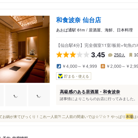
和食波奈 仙台店
あおば通駅 61m / 居酒屋、海鮮、日本料理
【仙台駅4分】完全個室11室/板前×旬魚
3.45
人
250
1
￥4,000～￥4,999
￥2,000～￥2,9
貯まる・使える
高級感のある居酒屋・和食波奈
諸事情によりこちらのお店に行ってみました。 遅
そしてお鍋が来てびっくり！これ一人前?! 二人前の間違いでは☆▽☆？ やっぱり
本場
は