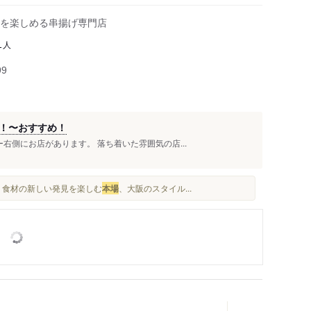
を楽しめる串揚げ専門店
人
1
99
”！〜おすすめ！
右側にお店があります。 落ち着いた雰囲気の店...
□■ 食材の新しい発見を楽しむ
本場
、大阪のスタイル...