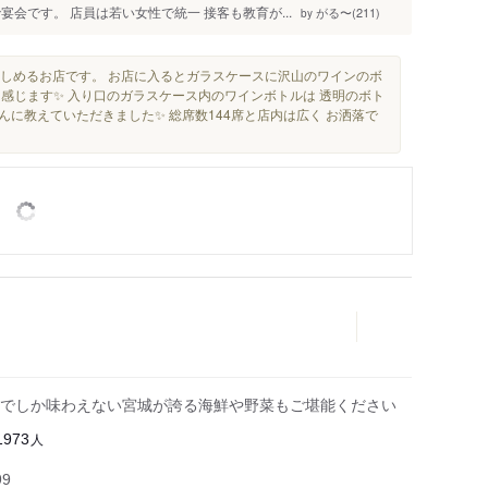
会です。 店員は若い女性で統一 接客も教育が...
がる〜(211)
by
しめるお店です。 お店に入るとガラスケースに沢山のワインのボ
感じます✨ 入り口のガラスケース内のワインボトルは 透明のボト
んに教えていただきました✨ 総席数144席と店内は広く お洒落で
でしか味わえない宮城が誇る海鮮や野菜もご堪能ください
人
1973
99