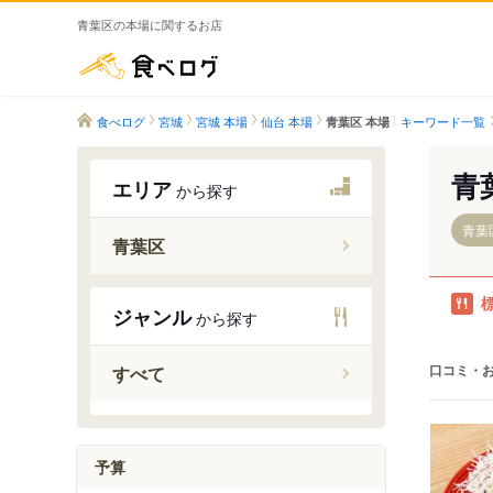
青葉区の本場に関するお店
食べログ
食べログ
宮城
宮城 本場
仙台 本場
キーワード一覧
青葉区 本場
青
エリア
から探す
青葉
青葉区
青葉山駅
ジャンル
から探す
川内駅
国際セン
口コミ・
すべて
大町西公
青葉通一
仙台駅
予算
東照宮駅