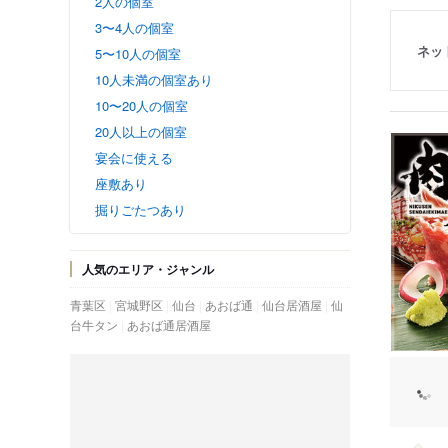
2人の個室
3〜4人の個室
ネッ
5〜10人の個室
10人未満の個室あり
10〜20人の個室
20人以上の個室
宴会に使える
座敷あり
掘りごたつあり
人気のエリア・ジャンル
青葉区
宮城野区
仙台
あおば通
仙台居酒屋
仙
台牛タン
あおば通居酒屋