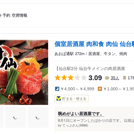
ト予約
空席情報
個室居酒屋 肉和食 肉仙 仙台
あおば通駅 272m / 居酒屋、牛タン、焼肉
【仙台駅2分 仙台牛メインの肉居酒屋
3.09
人
35
17
￥4,000～￥4,999
￥1,000～￥1,9
貯まる・使える
眺めがよい居酒屋です。
8月1日にオープンしたばかりの店です。 以前は
てっぷさん(9966)
by