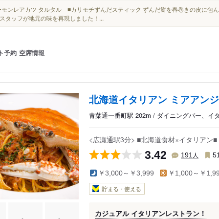
■サーモンレアカツ タルタル ■カリモチずんだスティック ずんだ餅を春巻きの皮に包
スタッフが地元の味を再現しました！...
ト予約
空席情報
北海道イタリアン ミアアンジ
青葉通一番町駅 202m / ダイニングバー、
<広瀬通駅3分> ■北海道食材×イタリア
3.42
人
191
5
￥3,000～￥3,999
￥1,000～￥1,9
貯まる・使える
カジュアル イタリアンレストラン！