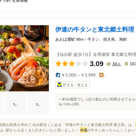
ト予約
空席情報
伊達の牛タンと東北郷土料理
あおば通駅 95m / 牛タン、焼き鳥、海鮮
【仙台駅 徒歩1分】全席個室 東北郷土料
3.09
人
34
16
￥3,000～￥3,999
-
貯まる・使える
一軒め個室でしっぽり飲むのに利用させてもらい
아혀니(65)
by
鮮度抜群お刺身を求めて 仙台駅近くにある「伊達の牛タンと東北郷土料理 善之助」は、
は...駅からも近くまた行きたいなと思いました！
本場
の牛タンめっちゃんこうまいで