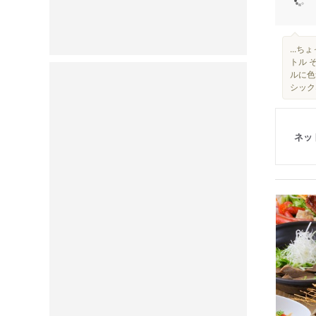
...ち
トル 
ルに色
シック
ネッ