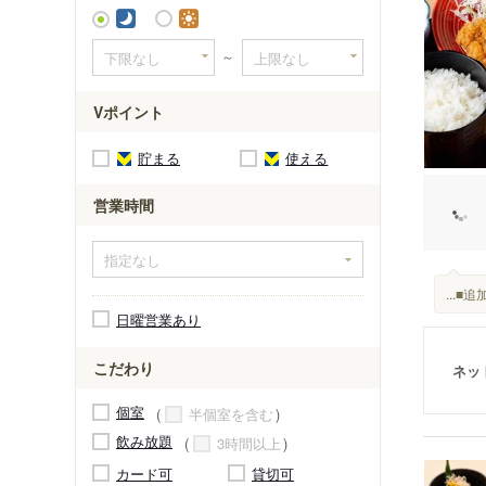
北仙台駅
～
Vポイント
貯まる
使える
営業時間
...
日曜営業あり
こだわり
ネッ
個室
半個室を含む
飲み放題
3時間以上
カード可
貸切可