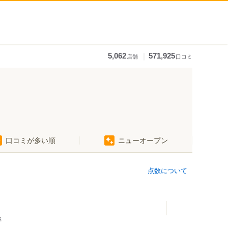
｜
5,062
571,925
店舗
口コミ
口コミが多い順
ニューオープン
五橋駅
点数について
鮮