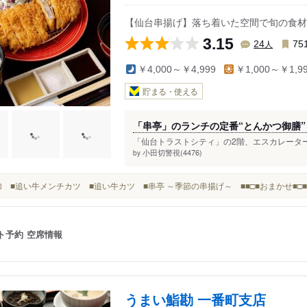
熊ケ根駅
広瀬通駅
【仙台串揚げ】落ち着いた空間で旬の食材
3.15
人
24
75
￥4,000～￥4,999
￥1,000～￥1,9
貯まる・使える
「串亭」のランチの定番“とんかつ御膳
「仙台トラストシティ」の2階、エスカレーター
小田切警視(4476)
by
■追加 ■追い牛メンチカツ ■追い牛カツ ■串亭 ～季節の串揚げ～ ■■□■おまかせ■
ト予約
空席情報
うまい鮨勘 一番町支店