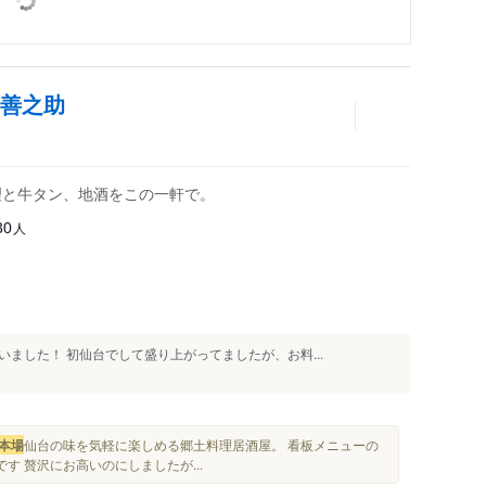
 善之助
理と牛タン、地酒をこの一軒で。
人
30
ました！ 初仙台でして盛り上がってましたが、お料...
本場
仙台の味を気軽に楽しめる郷土料理居酒屋。 看板メニューの
す 贅沢にお高いのにしましたが...