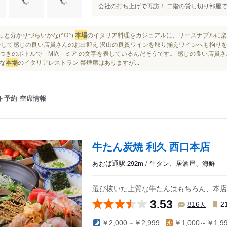
会社の打ち上げで再訪！ 二階の貸し切り部屋で宴
ょっと分かりづらいかな(^O^)
本場
のイタリア料理をカジュアルに、リーズナブルに楽
そして感じの良い店員さんのお出迎え 沢山の良質ワインを取り揃えワインへも拘りを
つきのボトルで「MIA」ミア の文字を表しているんだそうです。 感じの良い店員さ
な
本場
のイタリアレストラン 禁煙席はありますが...
ト予約
空席情報
牛たん炭焼 利久 西口本店
あおば通駅 292m / 牛タン、居酒屋、海鮮
選び抜いた上質な牛たんはもちろん、本店
3.53
人
816
2
￥2,000～￥2,999
￥1,000～￥1,9