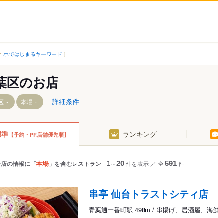
ホではじまるキーワード
葉区のお店
詳細条件
区
本場
標準
ランキング
【予約・PR店舗優先順】
北山駅
作並駅
東北福祉大前駅
奥新川駅
ター駅
国見駅
あおば通駅
本場
お店の情報に「
」を含むレストラン
1
～
20
件を表示
／
全
591
件
園駅
葛岡駅
旭ケ丘駅
番町駅
陸前落合駅
台原駅
串亭 仙台トラストシティ店
愛子駅
北四番丁駅
青葉通一番町駅 498m / 串揚げ、居酒屋、海
陸前白沢駅
勾当台公園駅