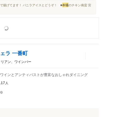
んで揚げてます！ バニラアイスとどうぞ！ ■
本場
のチキン南蛮 宮
ェラ 一番町
イタリアン、ワインバー
ン■ ワインとアンティパストが豊富なおしゃれダイニング
人
117
99