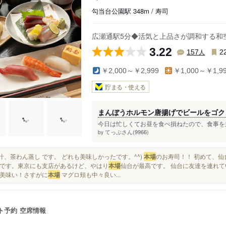
勾当台公園駅 348m / 寿司
広瀬通駅5分◆活気と上品さが調和する和
3.22
人
157
2
￥2,000～￥2,999
￥1,000～￥1,9
貯まる・使える
まんぼうホルモン唐揚げでビールをゴク
今日は忙しくてお昼を食べ損ねたので、食事を兼
てっぷさん(9966)
by
味噌汁、茶わん蒸し です。 どれも美味しかったです。^^)
本場
のお寿司！！ 初めて、仙
です。東京にも支店があるけど、やはり
本場
仙台が最高です。 仙台に友達を連れて
美味い！さすがに
本場
マグロ頬も中々良い...
ト予約
空席情報