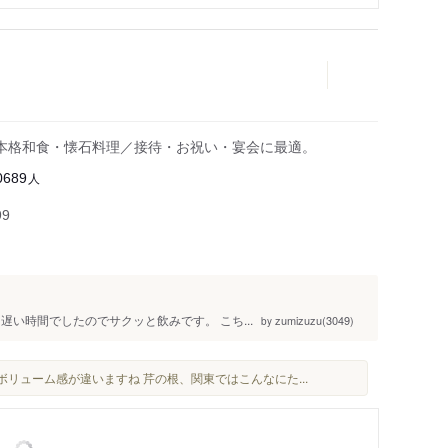
の本格和食・懐石料理／接待・お祝い・宴会に最適。
人
0689
99
い時間でしたのでサクッと飲みです。 こち...
zumizuzu(3049)
by
ボリューム感が違いますね 芹の根、関東ではこんなにた...