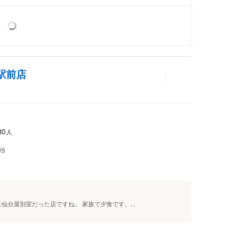
駅前店
人
80
99
仙台屋別室だった店ですね。 家族で夕食です。...