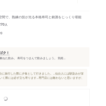
空間で、熟練の技が光る本格寿司と銘酒をじっくり堪能
人
270
99
ゴク！
ねた飲み。 寿司をつまんで飲みましょう。 気軽...
台に旅行した際に夕食として行きました。...仙台人には馴染みが深
いく際には必ず立ち寄ります...専門店には敵わないと思いますが、