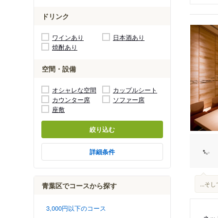
ドリンク
ワインあり
日本酒あり
焼酎あり
空間・設備
オシャレな空間
カップルシート
カウンター席
ソファー席
座敷
絞り込む
詳細条件
...
青葉区でコースから探す
3,000円以下のコース