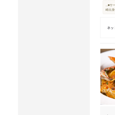
...
崎出身
ネッ