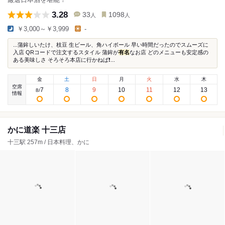
3.28
33
1098
人
人
￥3,000～￥3,999
-
...蒲鉾しいたけ、枝豆 生ビール、角ハイボール 早い時間だったのでスムーズに
入店 QRコードで注文するスタイル 蒲鉾が
有名
なお店 どのメニューも安定感の
ある美味しさ そろそろ本店に行かねば❗️...
金
土
日
月
火
水
木
空席
7
8
9
10
11
12
13
8
/
情報
かに道楽 十三店
十三駅 257m / 日本料理、かに