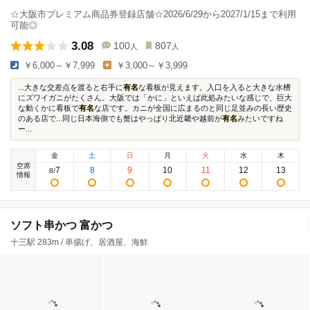
☆大阪市プレミアム商品券登録店舗☆2026/6/29から2027/1/15まで利用
可能◎
3.08
100
807
人
人
￥6,000～￥7,999
￥3,000～￥3,999
...大きな交差点を渡ると右手に
有名
な看板が見えます。入口を入ると大きな水槽
にズワイガニがたくさん。大阪では「かに」といえば此処みたいな感じで、巨大
な動くかに看板で
有名
な店です。カニが全国に広まるのと同じ足並みの長い歴史
のある店で...同じ日本海側でも蟹はやっぱり北近畿や越前が
有名
みたいですね
ー...
金
土
日
月
火
水
木
空席
7
8
9
10
11
12
13
8
/
情報
ソフト串かつ 富かつ
十三駅 283m / 串揚げ、居酒屋、海鮮