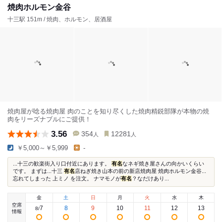
焼肉ホルモン金谷
十三駅 151m / 焼肉、ホルモン、居酒屋
焼肉屋が唸る焼肉屋 肉のことを知り尽くした焼肉精鋭部隊が本物の焼
肉をリーズナブルにご提供！
3.56
354
12281
人
人
￥5,000～￥5,999
-
...十三の歓楽街入り口付近にあります。
有名
なネギ焼き屋さんの向かいくらい
です。 まずは...十三
有名
店ねぎ焼き山本の前の新店焼肉屋 焼肉ホルモン金谷...
忘れてしまった 上ミノ を注文。 ナマモノが
有名
？なだけあり...
金
土
日
月
火
水
木
空席
7
8
9
10
11
12
13
8
/
情報