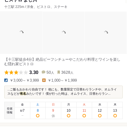
十三駅 225m / 洋食、ビストロ、ステーキ
【十三駅徒歩4分】絶品ビーフシチューやこだわり料理とワインを楽し
む隠れ家ビストロ
3.30
50
3628
人
人
￥3,000～￥3,999
￥1,000～￥1,999
...ご飯もおかわり自由です！ 他にも、数量限定で日替わりランチや、オムライ
スなどが
有名
みたいです！ 僕が行った時は、オムライス、日替わりラン...
金
土
日
月
火
水
木
空席
7
8
9
10
11
12
13
8
/
情報