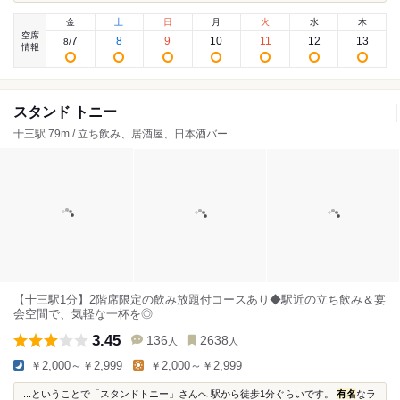
金
土
日
月
火
水
木
空席
7
8
9
10
11
12
13
8
/
情報
スタンド トニー
十三駅 79m / 立ち飲み、居酒屋、日本酒バー
【十三駅1分】2階席限定の飲み放題付コースあり◆駅近の立ち飲み＆宴
会空間で、気軽な一杯を◎
3.45
136
2638
人
人
￥2,000～￥2,999
￥2,000～￥2,999
...ということで「スタンドトニー」さんへ 駅から徒歩1分ぐらいです。
有名
なラ