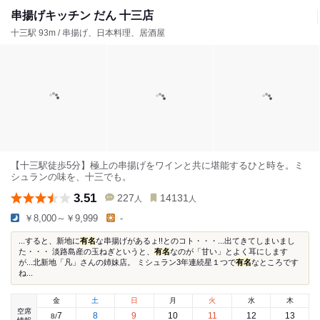
串揚げキッチン だん 十三店
十三駅 93m / 串揚げ、日本料理、居酒屋
【十三駅徒歩5分】極上の串揚げをワインと共に堪能するひと時を。ミ
シュランの味を、十三でも。
3.51
227
14131
人
人
￥8,000～￥9,999
-
...すると、新地に
有名
な串揚げがあるょ!!とのコト・・・...出てきてしまいまし
た・・・ 淡路島産の玉ねぎというと、
有名
なのが「甘い」とよく耳にします
が...北新地「凡」さんの姉妹店。 ミシュラン3年連続星１つで
有名
なところです
ね...
金
土
日
月
火
水
木
空席
7
8
9
10
11
12
13
8
/