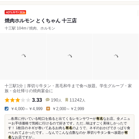
焼肉ホルモン とくちゃん 十三店
十三駅 104m / 焼肉、ホルモン
十三駅1分｜厚切り牛タン・黒毛和牛まで食べ放題。学生グループ・家
族・会社帰りの焼肉宴会に
3.33
190
11242
人
人
￥4,000～￥4,999
￥2,000～￥2,999
...各席に付いている蛇口を捻ると出てくるレモンサワーが
有名
なお店。全メニュ
ーお手頃価格で気軽に行けるので好きです。ただ...味はすごく美味しかったで
す！ 1枚目のネギが巻いてあるお肉も
有名
のようで、ネギのおかげでさっぱり食
べられてよかったです。...なんでこんな点数なのか 厚切り牛タン食べ放題が
有
名
なお店ですが...