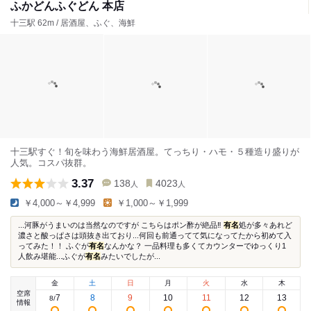
ふかどんふぐどん 本店
十三駅 62m / 居酒屋、ふぐ、海鮮
十三駅すぐ！旬を味わう海鮮居酒屋。てっちり・ハモ・５種造り盛りが
人気。コスパ抜群。
3.37
138
4023
人
人
￥4,000～￥4,999
￥1,000～￥1,999
...河豚がうまいのは当然なのですが こちらはポン酢が絶品‼
有名
処が多々あれど
濃さと酸っぱさは頭抜き出ており...何回も前通ってて気になってたから初めて入
ってみた！！ ふぐが
有名
なんかな？ 一品料理も多くてカウンターでゆっくり1
人飲み堪能...ふぐが
有名
みたいでしたが...
金
土
日
月
火
水
木
空席
7
8
9
10
11
12
13
8
/
情報