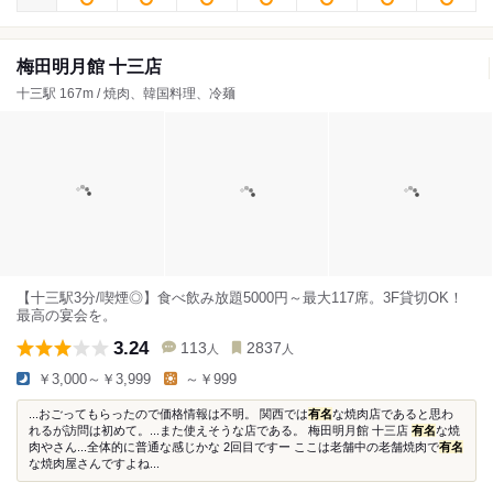
梅田明月館 十三店
十三駅 167m / 焼肉、韓国料理、冷麺
【十三駅3分/喫煙◎】食べ飲み放題5000円～最大117席。3F貸切OK！
最高の宴会を。
3.24
113
2837
人
人
￥3,000～￥3,999
～￥999
...おごってもらったので価格情報は不明。 関西では
有名
な焼肉店であると思わ
れるが訪問は初めて。...また使えそうな店である。 梅田明月館 十三店
有名
な焼
肉やさん...全体的に普通な感じかな 2回目ですー ここは老舗中の老舗焼肉で
有名
な焼肉屋さんですよね...