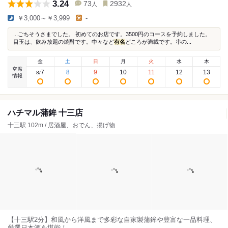
3.24
73
2932
人
人
￥3,000～￥3,999
-
...ごちそうさまでした。 初めてのお店です。3500円のコースを予約しました。
目玉は、飲み放題の焼酎です。中々など
有名
どころが満載です。串の...
金
土
日
月
火
水
木
空席
7
8
9
10
11
12
13
8
/
情報
ハチマル蒲鉾 十三店
十三駅 102m / 居酒屋、おでん、揚げ物
【十三駅2分】和風から洋風まで多彩な自家製蒲鉾や豊富な一品料理、
厳選日本酒を堪能！