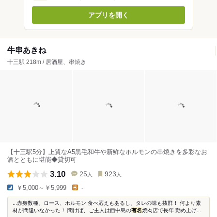
アプリを開く
牛串あきね
十三駅 218m / 居酒屋、串焼き
【十三駅5分】上質なA5黒毛和牛や新鮮なホルモンの串焼きを多彩なお
酒とともに堪能◆貸切可
3.10
25
923
人
人
￥5,000～￥5,999
-
...赤身数種、ロース、ホルモン 食べ応えもあるし、タレの味も抜群！ 何より素
材が間違いなかった！ 聞けば、ご主人は西中島の
有名
焼肉店で長年 勤め上げ...