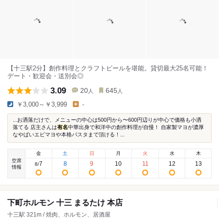
【十三駅2分】創作料理とクラフトビールを堪能。貸切最大25名可能！
デート・歓迎会・送別会◎
3.09
20
645
人
人
￥3,000～￥3,999
-
...お洒落だけで、メニューの中心は500円から〜600円辺りが中心で価格も小洒
落てる 店主さんは
有名
中華出身で和洋中の創作料理が自慢！ 自家製マヨが濃厚
なやばいエビマヨや本格パスタまで頂ける！...
金
土
日
月
火
水
木
空席
7
8
9
10
11
12
13
8
/
情報
下町ホルモン 十三 まるたけ 本店
十三駅 321m / 焼肉、ホルモン、居酒屋