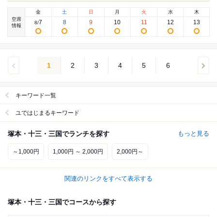
金
土
日
月
火
水
木
空席
7
8
9
10
11
12
13
8
/
情報
1
2
3
4
5
6
キーワード一覧
ユではじまるキーワード
塚本・十三・三国でランチを探す
もっと見る
～1,000円
1,000円 ～ 2,000円
2,000円～
関連のリンクをすべて表示する
塚本・十三・三国でコースから探す