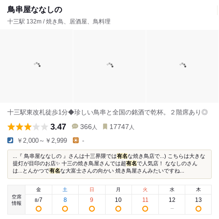
鳥串屋ななしの
十三駅 132m / 焼き鳥、居酒屋、鳥料理
十三駅東改札徒歩1分◆珍しい鳥串と全国の銘酒で乾杯。２階席あり◎
3.47
366
17747
人
人
￥2,000～￥2,999
-
...『 鳥串屋ななしの 』さんは十三界隈では
有名
な焼き鳥店で...) こちらは大きな
提灯が目印のお店✨ 十三の焼き鳥屋さんでは超
有名
で人気店！ ななしのさん
は...とんかつで
有名
な大富士さんの向かい 焼き鳥屋さんみたいですね...
金
土
日
月
火
水
木
空席
7
8
9
10
11
12
13
8
/
情報