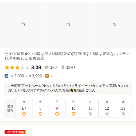
完全個室有★2・3階は最大5時間OKの貸切BBQ！1階は豊富なホルモン
料理を味わえる居酒屋
3.09
32
839
人
人
￥3,000～￥3,999
-
...全個室/アットホーム/ゆっくり/ゆったり/プライベート/カジュアル/気軽/うまい/
おいしい/贅沢/おすすめ/グルメ/人気/名店/
有名
/絶品/ごはん...
金
土
日
月
火
水
木
空席
7
8
9
10
11
12
13
8
/
情報