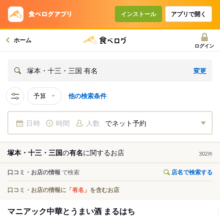
インストール
アプリで開く
ホーム
ログイン
変更
塚本・十三・三国 有名
予算
他の検索条件
日時
時間
人数
でネット予約
塚本・十三・三国
の
有名
に関する
お店
302
件
口コミ・お店の情報
で検索
店名で検索する
口コミ・お店の情報に
「有名」
を含むお店
マニアック中華とうまい酒 まるはち