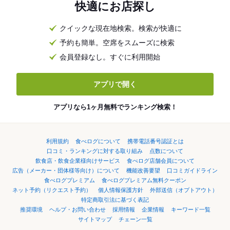
快適にお店探し
クイックな現在地検索。検索が快適に
予約も簡単。空席をスムーズに検索
会員登録なし。すぐに利用開始
アプリで開く
アプリなら1ヶ月無料でランキング検索！
利用規約
食べログについて
携帯電話番号認証とは
口コミ・ランキングに対する取り組み
点数について
飲食店・飲食企業様向けサービス
食べログ店舗会員について
広告（メーカー・団体様等向け）について
機能改善要望
口コミガイドライン
食べログプレミアム
食べログプレミアム無料クーポン
ネット予約（リクエスト予約）
個人情報保護方針
外部送信（オプトアウト）
特定商取引法に基づく表記
推奨環境
ヘルプ・お問い合わせ
採用情報
企業情報
キーワード一覧
サイトマップ
チェーン一覧