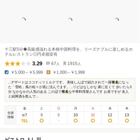
十三駅5分◆高級感溢れる本格中国料理を、リーズナブルに楽しめるホ
テルレストラン◎円卓個室有
3.29
67
1915
人
人
￥5,000～￥5,999
￥1,000～￥1,999
...デザートはココナッツミルクです。 美味しんぼで紹介されて一躍
有名
になっ
た「雪蛤」風の粒々が底に沈んでます。...リピはなしかな 家に近くて 歩いたら3
分 なかなかの人気のある この辺で
有名
な中華料理屋さんです お昼ですが 友人
と紹興酒を飲んで...
金
土
日
月
火
水
木
空席
7
8
9
10
11
12
13
8
/
情報
ビストロ よし川