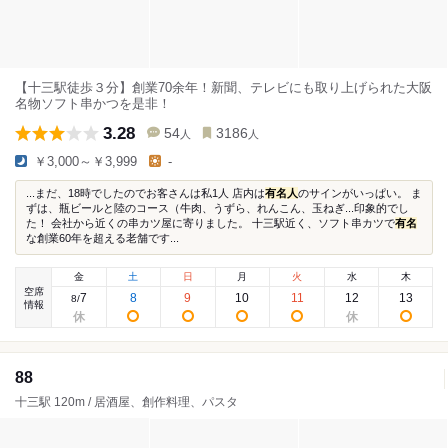
【十三駅徒歩３分】創業70余年！新聞、テレビにも取り上げられた大阪
名物ソフト串かつを是非！
3.28
54
3186
人
人
￥3,000～￥3,999
-
...まだ、18時でしたのでお客さんは私1人 店内は
有名人
のサインがいっぱい。 ま
ずは、瓶ビールと陸のコース（牛肉、うずら、れんこん、玉ねぎ...印象的でし
た！ 会社から近くの串カツ屋に寄りました。 十三駅近く、ソフト串カツで
有名
な創業60年を超える老舗です...
金
土
日
月
火
水
木
空席
7
8
9
10
11
12
13
8
/
情報
88
十三駅 120m / 居酒屋、創作料理、パスタ