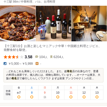
十三駅 98m / 中華料理、バル、台湾料理
【十三駅1分】お酒と楽しむマニアック中華！中国郷土料理とジビエ、
発酵食材を駆使。
3.58
104
6204
人
人
￥5,000～￥5,999
-
...どれもこれも美味しくいただけました。 また、超
有名
店の出身なので、普通
の料理も抜群です。個人的には、焼物も期待しています。...オーナーは東京、大
阪の
有名
店で修行したらしくワクワク まずは前菜 アンコウやクミンの豆...
金
土
日
月
火
水
木
空席
7
8
9
10
11
12
13
8
/
情報