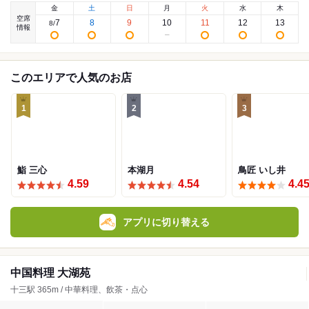
金
土
日
月
火
水
木
空席
7
8
9
10
11
12
13
8
/
情報
このエリアで人気のお店
1
2
3
鮨 三心
本湖月
鳥匠 いし井
4.59
4.54
4.4
アプリに切り替える
中国料理 大湖苑
十三駅 365m / 中華料理、飲茶・点心