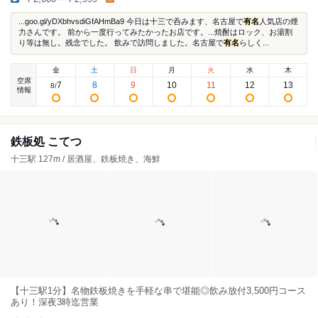
...goo.gl/yDXbhvsdiGfAHmBa9 今日は十三で呑みます、名古屋で
有名
人気店の煙
力さんです。 前から一度行ってみたかったお店です。...焼酎はロック、お湯割
り等は無し。残念でした。 飲みで訪問しました。名古屋で
有名
らしく...
金
土
日
月
火
水
木
空席
7
8
9
10
11
12
13
8
/
情報
鉄板処 こてつ
十三駅 127m / 居酒屋、鉄板焼き、海鮮
【十三駅1分】名物鉄板焼きを手軽な串で堪能◎飲み放付3,500円コース
あり！深夜3時迄営業