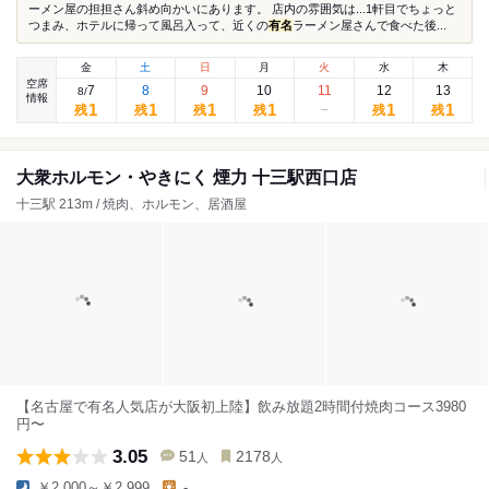
ーメン屋の担担さん斜め向かいにあります。 店内の雰囲気は...1軒目でちょっと
つまみ、ホテルに帰って風呂入って、近くの
有名
ラーメン屋さんで食べた後...
金
土
日
月
火
水
木
空席
7
8
9
10
11
12
13
8
/
情報
1
1
1
1
1
1
残
残
残
残
残
残
大衆ホルモン・やきにく 煙力 十三駅西口店
十三駅 213m / 焼肉、ホルモン、居酒屋
【名古屋で有名人気店が大阪初上陸】飲み放題2時間付焼肉コース3980
円〜
3.05
51
2178
人
人
￥2,000～￥2,999
-