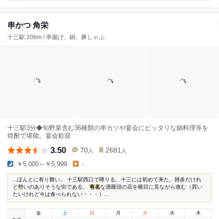
串かつ 角栄
十三駅 206m / 串揚げ、鍋、豚しゃぶ
十三駅3分◆旬野菜含む36種類の串カツや宴会にピッタリな鍋料理等を
焼酎で堪能。宴会歓迎
3.50
70
2681
人
人
￥5,000～￥5,999
-
...ほんとに有り難い。 十三駅西口で降りる。十三には初めて来た。雑多だけれ
ど勢いのありそうな街である。
有名
な酒饅頭の店を横目に見ながら進む（買い
たいけれど今は食べられない・・・）...
金
土
日
月
火
水
木