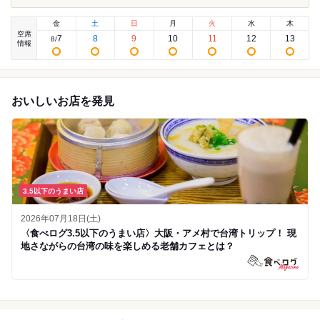
金
土
日
月
火
水
木
空席
7
8
9
10
11
12
13
8
/
情報
おいしいお店を発見
3.5以下のうまい店
2026年07月18日(土)
〈食べログ3.5以下のうまい店〉大阪・アメ村で台湾トリップ！ 現
地さながらの台湾の味を楽しめる老舗カフェとは？