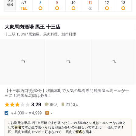
空席
7
8
9
10
11
12
13
8
/
情報
大衆馬肉酒場 馬王 十三店
十三駅 158m / 居酒屋、馬肉料理、創作料理
【十三駅西口徒歩2分】堺筋本町で人気の馬肉専門居酒屋≪馬王≫が十
三に！純国産馬肉は必食！
3.29
86
2143
人
人
￥4,000～￥4,999
-
...お刺身は単品で注文可能ですが迷ったらこれ‼️馬肉といえばヘルシーなお肉と
して
有名
ですが生で食べられる部位が多いのも嬉しいですよね！...優しすぎ！
私、馬肉や猪肉やジビエ好きなので、 馬肉で
有名
な熊本...