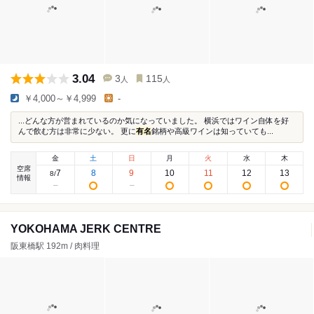
3.04
3
115
人
人
￥4,000～￥4,999
-
...どんな方が営まれているのか気になっていました。 横浜ではワイン自体を好
んで飲む方は非常に少ない。 更に
有名
銘柄や高級ワインは知っていても...
金
土
日
月
火
水
木
空席
7
8
9
10
11
12
13
8
/
情報
YOKOHAMA JERK CENTRE
阪東橋駅 192m / 肉料理