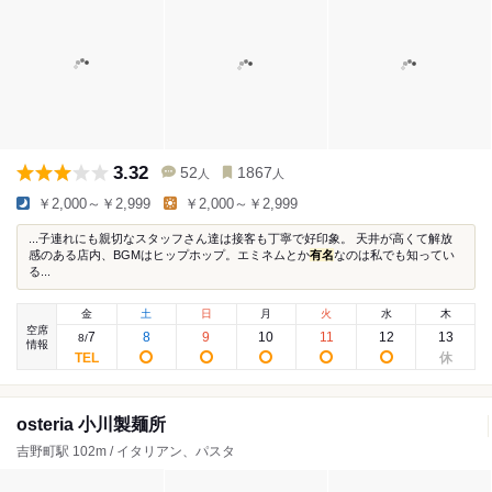
3.32
52
1867
人
人
￥2,000～￥2,999
￥2,000～￥2,999
...子連れにも親切なスタッフさん達は接客も丁寧で好印象。 天井が高くて解放
感のある店内、BGMはヒップホップ。エミネムとか
有名
なのは私でも知ってい
る...
金
土
日
月
火
水
木
空席
7
8
9
10
11
12
13
8
/
情報
osteria 小川製麺所
吉野町駅 102m / イタリアン、パスタ