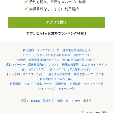
予約も簡単。空席をスムーズに検索
会員登録なし。すぐに利用開始
アプリで開く
アプリなら1ヶ月無料でランキング検索！
利用規約
食べログについて
携帯電話番号認証とは
口コミ・ランキングに対する取り組み
点数について
飲食店・飲食企業様向けサービス
食べログ店舗会員について
広告（メーカー・団体様等向け）について
機能改善要望
口コミガイドライン
食べログプレミアム
食べログプレミアム無料クーポン
ネット予約（リクエスト予約）
個人情報保護方針
外部送信（オプトアウト）
特定商取引法に基づく表記
推奨環境
ヘルプ・お問い合わせ
採用情報
企業情報
キーワード一覧
サイトマップ
チェーン一覧
言語：
English
简体中文
繁體中文
한국어
日本語
ページの先頭へ