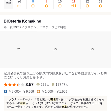
7
8
9
10
11
12
13
8
/
情報
1
残
BiOsteria Komakine
蒔田駅 39m / イタリアン、パスタ、ジビエ料理
紀州備長炭で焼き上げる熟成肉や熟成豚ジビエなどを自然派ワインと共
にごゆっくりお楽しみ下さい
3.57
268
18747
人
人
￥8,000～￥9,999
￥1,000～￥1,999
...グラナ・パダーノ） 『路地裏』の
有名
店♪ 食べログ以前から利用させてもらっ
てる蒔田の
有名
店。 えっ！(Ꙭ )!!こげな所に？？ …なんて...食事のスピードを
きちんと覚えていてくれます。 私たち夫婦は
有名
な早食いですが...