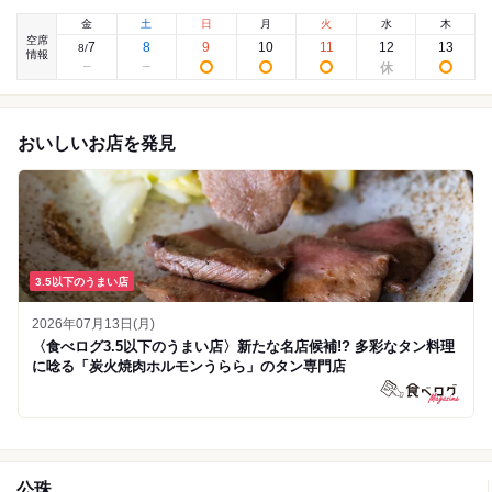
金
土
日
月
火
水
木
空席
7
8
9
10
11
12
13
8
/
情報
おいしいお店を発見
3.5以下のうまい店
2026年07月13日(月)
〈食べログ3.5以下のうまい店〉新たな名店候補!? 多彩なタン料理
に唸る「炭火焼肉ホルモンうらら」のタン専門店
公珠