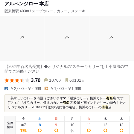
アルペンジロー 本店
阪東橋駅 403m / スープカレー、カレー、ステーキ
【2024年百名店受賞】◆オリジナルの“ステーキカリー”を山小屋風の空
間でご堪能ください
3.70
1876
60132
人
人
￥2,000～￥2,999
￥1,000～￥1,999
...美味しいカレーを有難うございます❤ 『横浜カリー』横浜カレー
有名
店 です
(´▽`)ノ 『横浜カリー』横浜のカレー
有名
店 欧風と南インドカリーの融合したオ
リジナルカリー 2016/8 本日は横浜に食の遠征。横浜のカレーの
有名
店...
金
土
日
月
火
水
木
空席
7
8
9
10
11
12
13
8
/
情報