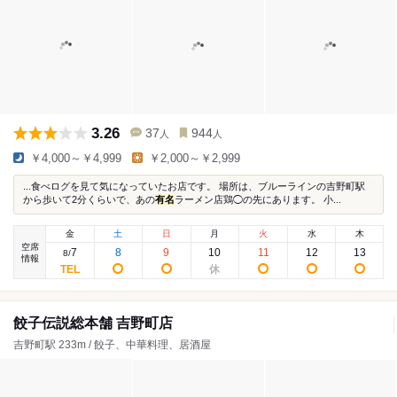
3.26
37
944
人
人
￥4,000～￥4,999
￥2,000～￥2,999
...食べログを見て気になっていたお店です。 場所は、ブルーラインの吉野町駅
から歩いて2分くらいで、あの
有名
ラーメン店鶏◯の先にあります。 小...
金
土
日
月
火
水
木
空席
7
8
9
10
11
12
13
8
/
情報
餃子伝説総本舗 吉野町店
吉野町駅 233m / 餃子、中華料理、居酒屋