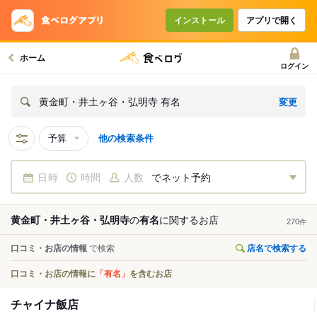
インストール
アプリで開く
ホーム
ログイン
変更
黄金町・井土ヶ谷・弘明寺 有名
予算
他の検索条件
日時
時間
人数
でネット予約
黄金町・井土ヶ谷・弘明寺
の
有名
に関する
お店
270
件
口コミ・お店の情報
で検索
店名で検索する
口コミ・お店の情報に
「有名」
を含むお店
チャイナ飯店