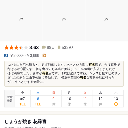
3.63
89
5339
人
人
￥3,000～￥3,999
-
...たまに自宅へ帰ると、必ず顔出します。あっという間に
有名
店で、今後家族で
行けるか心配です。何を食べても本当に美味しい...18:30頃に入店しましたが、
ほぼ満席でした。さすが
有名
店です。予約は必須ですね。シラスと桜エビのサラ
ダ...このあとに山下公園に移動して、 横浜中華街や
有名
な夜景を見に行った
が… うっとりする光景に...
金
土
日
月
火
水
木
空席
7
8
9
10
11
12
13
8
/
情報
しょうが焼き 花緑青