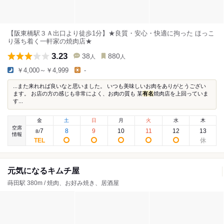
【阪東橋駅３Ａ出口より徒歩1分】★良質・安心・快適に拘った ほっこ
り落ち着く一軒家の焼肉店★
3.23
38
880
人
人
￥4,000～￥4,999
-
...また来れれば良いなと思いました。 いつも美味しいお肉をありがとうござい
ます。 お店の方の感じも非常によく、お肉の質も 某
有名
焼肉店を上回っていま
す...
金
土
日
月
火
水
木
空席
7
8
9
10
11
12
13
8
/
情報
元気になるキムチ屋
蒔田駅 380m / 焼肉、お好み焼き、居酒屋