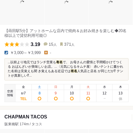
【蒔田駅5分】アットホームな店内で焼肉＆お好み焼きを楽しむ◆20名
様以上で貸切利用可能◎
3.19
15
371
人
人
￥3,000～￥3,999
-
...以前より地元ではランチ営業も
有名
で、 お母さんの愛情と手間暇かけてつく
る おばんざいが美味しいお店。...〈元気になるキムチ屋〉 赤いテントに書かれ
た名前は見覚えも聞 き覚えもある近辺では
有名
人気店と店名 が同じだが⁉️ テン
トが真新しい⁉️...
金
土
日
月
火
水
木
空席
7
8
9
10
11
12
13
8
/
情報
CHAPMAN TACOS
阪東橋駅 174m / タコス