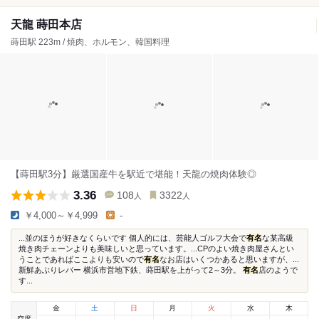
天龍 蒔田本店
蒔田駅 223m / 焼肉、ホルモン、韓国料理
【蒔田駅3分】厳選国産牛を駅近で堪能！天龍の焼肉体験◎
3.36
108
3322
人
人
￥4,000～￥4,999
-
...並のほうが好きなくらいです 個人的には、芸能人ゴルフ大会で
有名
な某高級
焼き肉チェーンよりも美味しいと思っています。...CPのよい焼き肉屋さんとい
うことであればここよりも安いので
有名
なお店はいくつかあると思いますが、...
新鮮あぶりレバー 横浜市営地下鉄、蒔田駅を上がって2～3分。
有名
店のようで
す...
金
土
日
月
火
水
木
空席