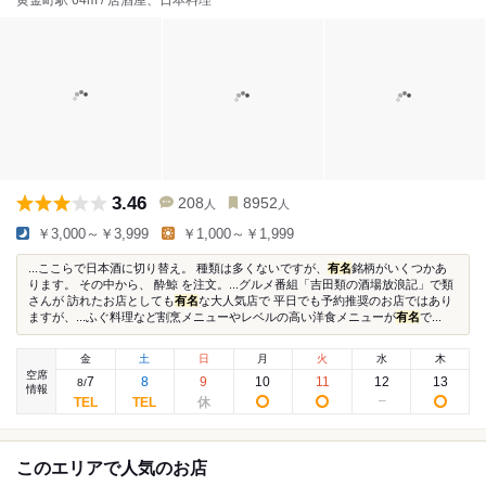
黄金町駅 64m / 居酒屋、日本料理
3.46
208
8952
人
人
￥3,000～￥3,999
￥1,000～￥1,999
...ここらで日本酒に切り替え。 種類は多くないですが、
有名
銘柄がいくつかあ
ります。 その中から、 酔鯨 を注文。...グルメ番組「吉田類の酒場放浪記」で類
さんが 訪れたお店としても
有名
な大人気店で 平日でも予約推奨のお店ではあり
ますが、...ふぐ料理など割烹メニューやレベルの高い洋食メニューが
有名
で...
金
土
日
月
火
水
木
空席
7
8
9
10
11
12
13
8
/
情報
このエリアで人気のお店