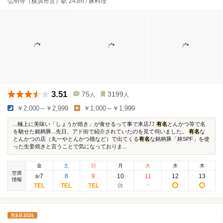
弘明寺（横浜市営）駅 243m / 豚料理
3.51
75
3199
人
人
￥2,000～￥2,999
￥1,000～￥1,999
...極上に美味い「しょうが焼き」が食せるって事で来店⤴︎︎⤴︎
有名
とんかつ等で名
を馳せた銘柄豚...先日、アド街で紹介されていたのを見て伺いました。
有名
な
とんかつの店（丸一やとんかつ檍など）で出てくる
有名
な銘柄豚「林SPF」を使
った生姜焼きと言うことで気になっておりま...
金
土
日
月
火
水
木
空席
7
8
9
10
11
12
13
8
/
情報