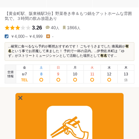
【黄金町駅、阪東橋駅3分】野菜巻き串＆もつ鍋をアットホームな雰囲
気で。３時間の飲み放題あり
3.26
40
1866
人
人
￥4,000～￥4,999
-
...確実に食べるなら予約が断然おすすめです！ ごちそうさまでした 痛風鍋が
有
名
という事でお邪魔して来ました！ 予約で一杯の店内。...伊勢佐木町は「ゆ
ず」がストリートミュージシャンとして活動した場所として
有名
です...
金
土
日
月
火
水
木
空席
7
8
9
10
11
12
13
8
/
情報