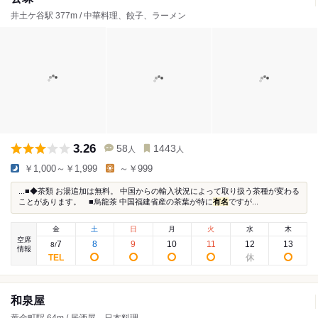
井土ケ谷駅 377m / 中華料理、餃子、ラーメン
3.26
58
1443
人
人
￥1,000～￥1,999
～￥999
...■◆茶類 お湯追加は無料。 中国からの輸入状況によって取り扱う茶種が変わる
ことがあります。 ■烏龍茶 中国福建省産の茶葉が特に
有名
ですが...
金
土
日
月
火
水
木
空席
7
8
9
10
11
12
13
8
/
情報
和泉屋