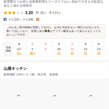
鮮度際立つお肉と自家製料理をリーズナブルに♪初めての方も大歓迎な
温もり溢れる焼肉店
3.20
36
619
人
人
￥3,000～￥3,999
-
...ホルモン系の刺身が充実してるのに、なぜか大好きなレバ刺だけがないから、
置いてほしいな〜。 近所にあの
有名
なアリラン飯店もあってあちらもとっても
おいしいですが...
金
土
日
月
火
水
木
空席
7
8
9
10
11
12
13
8
/
情報
1
残
山屋キッチン
阪東橋駅 134m / もつ鍋、焼き鳥、居酒屋