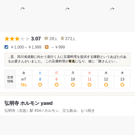
3.07
28
372
人
人
￥1,000～￥1,999
～￥999
...昔、四川省成都に向かう道行く人に豆腐料理を提供する陳劉というあばたのあ
るお婆さんがいました。 この豆腐料理が
有名
になり、後に「陳さんとい...
金
土
日
月
火
水
木
空席
7
8
9
10
11
12
13
8
/
情報
弘明寺 ホルモン yawd
弘明寺（京急）駅 45m / ホルモン、立ち飲み、もつ焼き