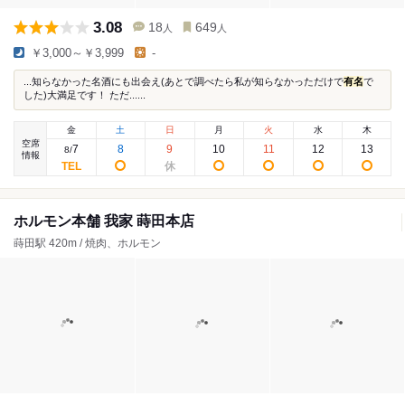
3.08
18
649
人
人
￥3,000～￥3,999
-
...知らなかった名酒にも出会え(あとで調べたら私が知らなかっただけで
有名
で
した)大満足です！ ただ......
金
土
日
月
火
水
木
空席
7
8
9
10
11
12
13
8
/
情報
ホルモン本舗 我家 蒔田本店
蒔田駅 420m / 焼肉、ホルモン