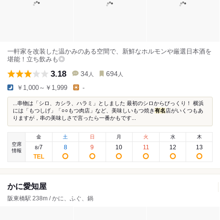
一軒家を改装した温かみのある空間で、新鮮なホルモンや厳選日本酒を
堪能！立ち飲みも◎
3.18
34
694
人
人
￥1,000～￥1,999
-
...串物は「シロ、カシラ、ハラミ」としました 最初のシロからびっくり！ 横浜
には「もつしげ」「○○もつ肉店」など、美味しいもつ焼き
有名
店がいくつもあ
りますが，串の美味しさで言ったら一番かもです...
金
土
日
月
火
水
木
空席
7
8
9
10
11
12
13
8
/
情報
かに愛知屋
阪東橋駅 238m / かに、ふぐ、鍋