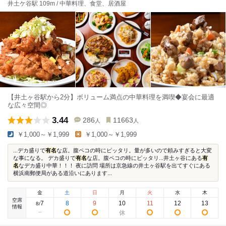
井土ケ谷駅 109m / 中華料理、食堂、居酒屋
【井土ヶ谷駅から2分】ボリューム満点の中華料理を満喫◆宴会に最適
な広々空間◎
3.44
286
11663
人
人
￥1,000～￥1,999
￥1,000～￥1,999
...デカ盛りで
有名
な店。腹ペコの時にピッタリ。量が多いので頼みすぎると大変
な事になる。 デカ盛りで
有名
な店。腹ペコの時にピッタリ...井土ヶ谷にある
有
名
なデカ盛り中華！！！ 夜に訪問 場所は京急線の井土ヶ谷駅を出てすぐにある
横浜南郵便局がある道沿いにあります...
金
土
日
月
火
水
木
空席
7
8
9
10
11
12
13
8
/
情報