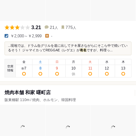
3.21
21
775
人
人
￥2,000～￥2,999
-
...現地では、ドラム缶グリルを道に出してテキ屋さながらにそこら中で焼いてい
るそう！ ジャマイカってREGGAE（レゲエ）が
有名
ですが、料理っ...
金
土
日
月
火
水
木
空席
7
8
9
10
11
12
13
8
/
情報
焼肉本舗 和家 曙町店
阪東橋駅 110m / 焼肉、ホルモン、韓国料理