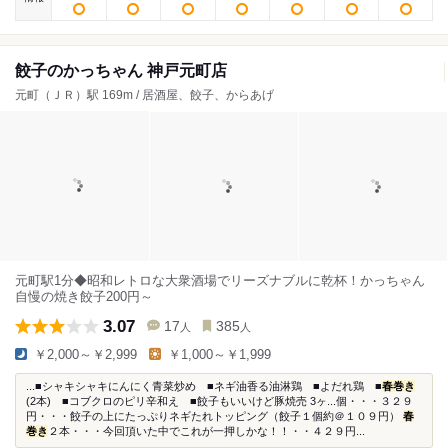
餃子のかっちゃん 神戸元町店
元町（ＪＲ）駅 169m / 居酒屋、餃子、からあげ
元町駅1分◆昭和レトロな大衆酒場でリーズナブルに乾杯！かっちゃん
自慢の焼き餃子200円～
3.07
17
385
人
人
￥2,000～￥2,999
￥1,000～￥1,999
...■シャキシャキにんにく青菜炒め ■ネギ油香る油淋鶏 ■よだれ鶏 ■
春巻き
(2本) ■コブクロのピリ辛和え ■餃子もいいけど豚焼売 3ヶ...個・・・３２９
円・・・餃子の上にたっぷりネギたれトッピング（餃子１個約＠１０９円）
春
巻き
２本・・・今回頂いた中でこれが一押しかな！！・・４２９円...