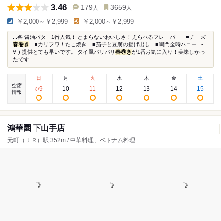
3.46
179
3659
人
人
￥2,000～￥2,999
￥2,000～￥2,999
...各 醤油バター1番人気！ とまらないおいしさ！えらべるフレーバー ■チーズ
春巻き
■カリフワ！たこ焼き ■茄子と豆腐の揚げ出し ■鳴門金時ハニー...-
∀-) 提供とても早いです。 タイ風パリパリ
春巻き
が1番お気に入り！美味しかっ
たです...
日
月
火
水
木
金
土
空席
9
10
11
12
13
14
15
8
/
情報
鴻華園 下山手店
元町（ＪＲ）駅 352m / 中華料理、ベトナム料理