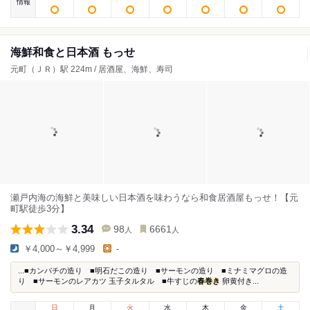
情報
海鮮和食と日本酒 もっせ
元町（ＪＲ）駅 224m / 居酒屋、海鮮、寿司
瀬戸内海の海鮮と美味しい日本酒を味わうなら和食居酒屋もっせ！【元
町駅徒歩3分】
3.34
98
6661
人
人
￥4,000～￥4,999
-
...■カンパチの造り ■明石だこの造り ■サーモンの造り ■ミナミマグロの造
り ■サーモンのレアカツ 玉子タルタル ■牛すじの
春巻き
卵黄付き...
日
月
火
水
木
金
土