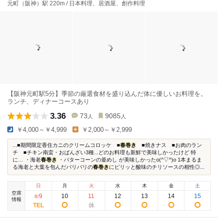
元町（阪神）駅 220m / 日本料理、居酒屋、創作料理
【阪神元町駅5分】季節の厳選食材を盛り込んだ体に優しいお料理を。
ランチ、ディナーコースあり
3.36
73
9085
人
人
￥4,000～￥4,999
￥2,000～￥2,999
...■期間限定香住カニのクリームコロッケ ■
春巻き
■焼きナス ■お肉のラン
チ ■チキン南蛮・おばんざい3種...どのお料理も新鮮で美味しかったけど 特
に… ・海老
春巻き
・バターコーンの釜めし が美味しかったo(^▽^)o 1本まるま
る海老と大葉を包んだパリパリの
春巻き
にピリッと酸味のチリソースの相性◎...
日
月
火
水
木
金
土
空席
9
10
11
12
13
14
15
8
/
情報