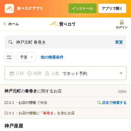
インストール
アプリで開く
ホーム
ログイン
変更
神戸元町 春巻き
予算
他の検索条件
日時
時間
人数
でネット予約
神戸元町
の
春巻き
に関する
お店
225
件
口コミ・お店の情報
で検索
店名で検索する
口コミ・お店の情報に
「春巻き」
を含むお店
神戸座屋