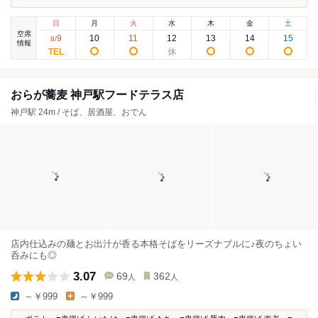
日
月
火
水
木
金
土
空席
9
10
11
12
13
14
15
8
/
情報
おらが蕎麦 神戸駅フードテラス店
神戸駅 24m / そば、居酒屋、おでん
店内仕込みの麺とお出汁が香る本格そばをリーズナブルに♪夜のちょい
呑みにも◎
3.07
69
362
人
人
～￥999
～￥999