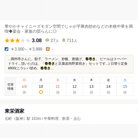
華やかチャイニーズモダン空間でじゃが芋豚肉炒めなどの本格中華を満
喫◆宴会・家族の団らんに◎
3.08
27
711
人
人
￥3,000～￥3,999
-
...満州亭さんに。餃子、ラーメン、炒飯、唐揚げ、
春巻き
。 ビールはスーパー
ドライ...頂いたのは、「
春巻き
と豆腐皮肉野菜焼き」セットです...) 日替り定食
¥800(ニラレバ炒め、
春巻き
...
日
月
火
水
木
金
土
空席
9
10
11
12
13
14
15
8
/
情報
東栄酒家
元町（阪神）駅 163m / 中華料理、飲茶・点心