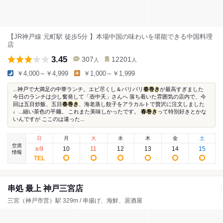
【JR神戸線 元町駅 徒歩5分 】本場中国の味わいを堪能できる中国料理
店
3.45
307
12201
人
人
￥4,000～￥4,999
￥1,000～￥1,999
...神戸で大満足の中華ランチ。エビ尽くし＆パリパリ
春巻き
が最高すぎました
今日のランチは少し奮発して「壺中天」さんへ 落ち着いた雰囲気の店内で、今
回は五目炒飯、五目
春巻き
、海老蒸し餃子をアラカルトで贅沢に注文しました
♩...細い茶色の平麺。 これまた美味しかったです。
春巻き
って特別好きとかな
いんですが ここのは違った...
日
月
火
水
木
金
土
空席
9
10
11
12
13
14
15
8
/
情報
串処 最上 神戸三宮店
三宮（神戸市営）駅 329m / 串揚げ、海鮮、居酒屋