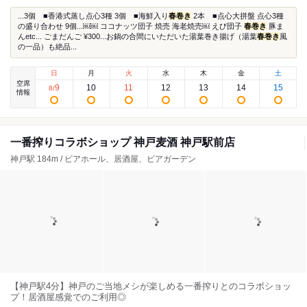
...3個 ■香港式蒸し点心3種 3個 ■海鮮入り
春卷き
2本 ■点心大拼盤 点心3種
の盛り合わせ 9個...￼￼ ココナッツ団子 焼売 海老焼売￼ えび団子
春巻き
豚ま
んetc... ごまだんご ¥300...お鍋の合間にいただいた湯葉巻き揚げ（湯葉
春巻き
風
の一品）も絶品...
日
月
火
水
木
金
土
空席
9
10
11
12
13
14
15
8
/
情報
一番搾りコラボショップ 神戸麦酒 神戸駅前店
神戸駅 184m / ビアホール、居酒屋、ビアガーデン
【神戸駅4分】神戸のご当地メシが楽しめる一番搾りとのコラボショッ
プ！居酒屋感覚でのご利用◎