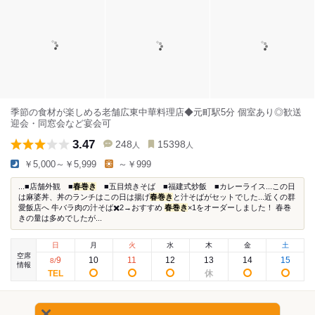
季節の食材が楽しめる老舗広東中華料理店◆元町駅5分 個室あり◎歓送
迎会・同窓会など宴会可
3.47
248
15398
人
人
￥5,000～￥5,999
～￥999
...■店舗外観 ■
春巻き
■五目焼きそば ■福建式炒飯 ■カレーライス...この日
は麻婆丼、丼のランチはこの日は揚げ
春巻き
と汁そばがセットでした...近くの群
愛飯店へ 牛バラ肉の汁そば✖️2→おすすめ
春巻き
×1をオーダーしました！ 春巻
きの量は多めでしたが...
日
月
火
水
木
金
土
空席
9
10
11
12
13
14
15
8
/
情報