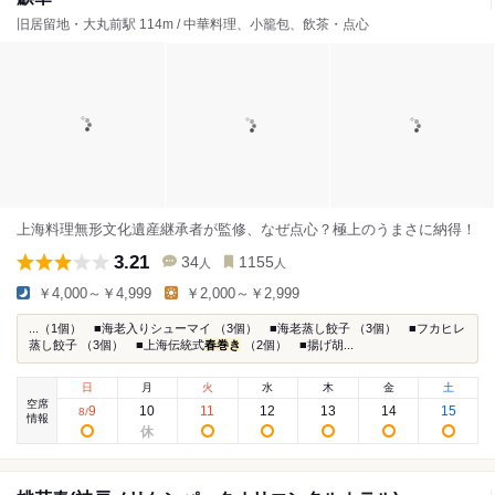
旧居留地・大丸前駅 114m / 中華料理、小籠包、飲茶・点心
上海料理無形文化遺産継承者が監修、なぜ点心？極上のうまさに納得！
3.21
34
1155
人
人
￥4,000～￥4,999
￥2,000～￥2,999
...（1個） ■海老入りシューマイ （3個） ■海老蒸し餃子 （3個） ■フカヒレ
蒸し餃子 （3個） ■上海伝統式
春巻き
（2個） ■揚げ胡...
日
月
火
水
木
金
土
空席
9
10
11
12
13
14
15
8
/
情報