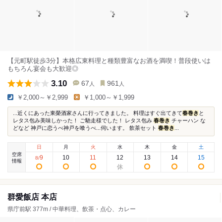
【元町駅徒歩3分】本格広東料理と種類豊富なお酒を満喫！普段使いは
もちろん宴会も大歓迎◎
3.10
67
961
人
人
￥2,000～￥2,999
￥1,000～￥1,999
...近くにあった東榮酒家さんに行ってきました。 料理はすぐ出てきて
春巻き
と
レタス包み美味しかった！ ご馳走様でした！ レタス包み
春巻き
チャーハン な
どなど 神戸に恋うべ神戸を喰うべ...伺います。 飲茶セット
春巻き
...
日
月
火
水
木
金
土
空席
9
10
11
12
13
14
15
8
/
情報
群愛飯店 本店
県庁前駅 377m / 中華料理、飲茶・点心、カレー