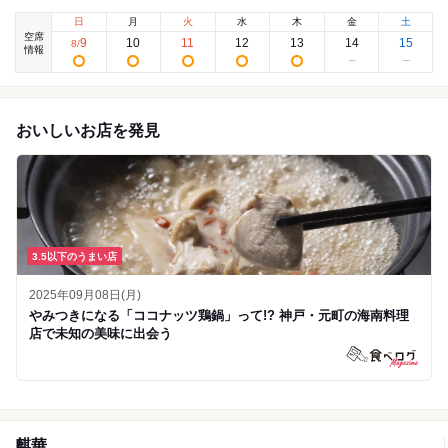
日
月
火
水
木
金
土
空席
9
10
11
12
13
14
15
8
/
情報
おいしいお店を発見
3.5以下のうまい店
2025年09月08日(月)
やみつきになる「ココナッツ鶏鍋」って!? 神戸・元町の海南料理
店で未知の美味に出会う
麒華