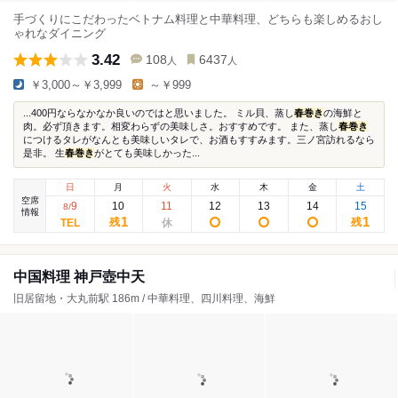
手づくりにこだわったベトナム料理と中華料理、どちらも楽しめるおし
ゃれなダイニング
3.42
108
6437
人
人
￥3,000～￥3,999
～￥999
...400円ならなかなか良いのではと思いました。 ミル貝、蒸し
春巻き
の海鮮と
肉。必ず頂きます。相変わらずの美味しさ。おすすめです。 また、蒸し
春巻き
につけるタレがなんとも美味しいタレで、お酒もすすみます。三ノ宮訪れるなら
是非。 生
春巻き
がとても美味しかった...
日
月
火
水
木
金
土
空席
9
10
11
12
13
14
15
8
/
情報
1
1
残
残
中国料理 神戸壺中天
旧居留地・大丸前駅 186m / 中華料理、四川料理、海鮮