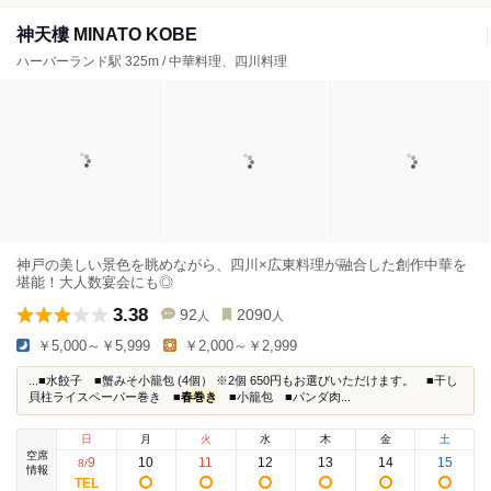
神天樓 MINATO KOBE
ハーバーランド駅 325m / 中華料理、四川料理
神戸の美しい景色を眺めながら、四川×広東料理が融合した創作中華を
堪能！大人数宴会にも◎
3.38
92
2090
人
人
￥5,000～￥5,999
￥2,000～￥2,999
...■水餃子 ■蟹みそ小籠包 (4個） ※2個 650円もお選びいただけます。 ■干し
貝柱ライスペーパー巻き ■
春巻き
■小籠包 ■パンダ肉...
日
月
火
水
木
金
土
空席
9
10
11
12
13
14
15
8
/
情報