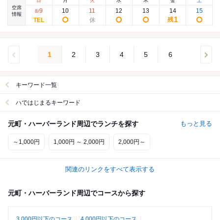
日
月
火
水
木
金
土
空席
9
10
11
12
13
14
15
8
/
情報
1
残
1
2
3
4
5
6
キーワード一覧
ハではじまるキーワード
元町・ハーバーランド周辺でランチを探す
もっと見る
～1,000円
1,000円 ～ 2,000円
2,000円～
関連のリンクをすべて表示する
元町・ハーバーランド周辺でコースから探す
3,000円以下のコース
4,000円以下のコース