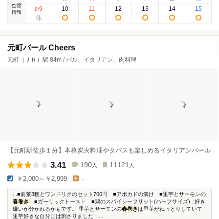
空席
9
10
11
12
13
14
15
8
/
情報
元町バール Cheers
元町（ＪＲ）駅 84m / バル、イタリアン、肉料理
【元町駅徒歩１分】本格炭火料理やタパスも楽しめるイタリアンバール
3.41
190
11121
人
人
￥2,000～￥2,999
-
...■前菜3種とワンドリクのセット700円 ■アボカドの漬け ■里芋とサーモンの
春巻き
■ガーリックトースト ■鶏のスパイシーフリット(ハーフサイズ)...好き
嫌いが分かれるかもです。 里芋とサーモンの
春巻き
は里芋がねっとりしていて
里芋好きな自分には刺さりました！...