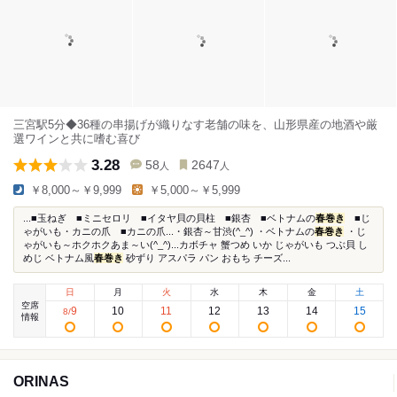
三宮駅5分◆36種の串揚げが織りなす老舗の味を、山形県産の地酒や厳
選ワインと共に嗜む喜び
3.28
58
2647
人
人
￥8,000～￥9,999
￥5,000～￥5,999
...■玉ねぎ ■ミニセロリ ■イタヤ貝の貝柱 ■銀杏 ■ベトナムの
春巻き
■じ
ゃがいも・カニの爪 ■カニの爪...・銀杏～甘渋(^_^) ・ベトナムの
春巻き
・じ
ゃがいも～ホクホクあま～い(^_^)...カボチャ 蟹つめ いか じゃがいも つぶ貝 し
めじ ベトナム風
春巻き
砂ずり アスパラ パン おもち チーズ...
日
月
火
水
木
金
土
空席
9
10
11
12
13
14
15
8
/
情報
ORINAS