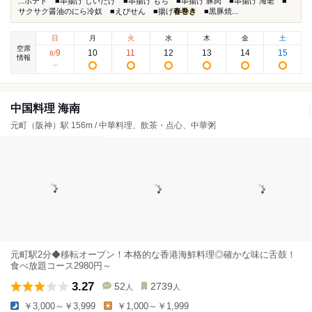
...ポテト ■串揚げ しいたけ ■串揚げ もち ■串揚げ 豚肉 ■串揚げ 海老 ■
サクサク醤油のにら冷奴 ■えびせん ■揚げ
春巻き
■黒豚焼...
日
月
火
水
木
金
土
空席
9
10
11
12
13
14
15
8
/
情報
中国料理 海南
元町（阪神）駅 156m / 中華料理、飲茶・点心、中華粥
元町駅2分◆移転オープン！本格的な香港海鮮料理◎確かな味に舌鼓！
食べ放題コース2980円～
3.27
52
2739
人
人
￥3,000～￥3,999
￥1,000～￥1,999