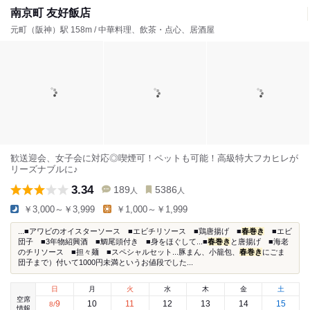
南京町 友好飯店
元町（阪神）駅 158m / 中華料理、飲茶・点心、居酒屋
歓送迎会、女子会に対応◎喫煙可！ペットも可能！高級特大フカヒレが
リーズナブルに♪
3.34
189
5386
人
人
￥3,000～￥3,999
￥1,000～￥1,999
...■アワビのオイスターソース ■エビチリソース ■鶏唐揚げ ■
春巻き
■エビ
団子 ■3年物紹興酒 ■鯛尾頭付き ■身をほぐして...■
春巻き
と唐揚げ ■海老
のチリソース ■担々麺 ■スペシャルセット...豚まん、小籠包、
春巻き
にごま
団子まで）付いて1000円未満というお値段でした...
日
月
火
水
木
金
土
空席
9
10
11
12
13
14
15
8
/
情報