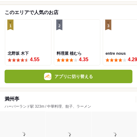
このエリアで人気のお店
1
2
3
北野坂 木下
料理屋 植むら
entre nous
4.55
4.35
4.2
アプリに切り替える
満州亭
ハーバーランド駅 323m / 中華料理、餃子、ラーメン