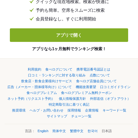
クイックな現在地検索。検索が快適に
予約も簡単。空席をスムーズに検索
会員登録なし。すぐに利用開始
アプリで開く
アプリなら1ヶ月無料でランキング検索！
利用規約
食べログについて
携帯電話番号認証とは
口コミ・ランキングに対する取り組み
点数について
飲食店・飲食企業様向けサービス
食べログ店舗会員について
広告（メーカー・団体様等向け）について
機能改善要望
口コミガイドライン
食べログプレミアム
食べログプレミアム無料クーポン
ネット予約（リクエスト予約）
個人情報保護方針
外部送信（オプトアウト）
特定商取引法に基づく表記
推奨環境
ヘルプ・お問い合わせ
採用情報
企業情報
キーワード一覧
サイトマップ
チェーン一覧
言語：
English
简体中文
繁體中文
한국어
日本語