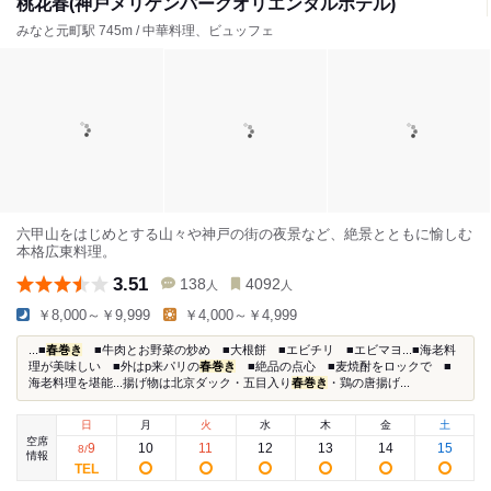
桃花春(神戸メリケンパークオリエンタルホテル)
みなと元町駅 745m / 中華料理、ビュッフェ
六甲山をはじめとする山々や神戸の街の夜景など、絶景とともに愉しむ
本格広東料理。
3.51
138
4092
人
人
￥8,000～￥9,999
￥4,000～￥4,999
...■
春巻き
■牛肉とお野菜の炒め ■大根餅 ■エビチリ ■エビマヨ...■海老料
理が美味しい ■外はp来パリの
春巻き
■絶品の点心 ■麦焼酎をロックで ■
海老料理を堪能...揚げ物は北京ダック・五目入り
春巻き
・鶏の唐揚げ...
日
月
火
水
木
金
土
空席
9
10
11
12
13
14
15
8
/
情報