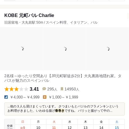
KOBE 元町バル Charlie
旧居留地・大丸前駅 50m / スペイン料理、イタリアン、バル
2名様～ゆったり空間あり【JR元町駅徒歩2分】大丸裏路地隠れ家。タ
パスが魅力のスペインバル
3.41
295
14950
人
人
￥4,000～￥4,999
￥1,000～￥1,999
...他の３人も浸けまくっています。 さつまいもとバジルのフラメンキンという
お料理がきました、いわゆる揚げ
春巻き
ですね。 パリッと揚がって中の...
日
月
火
水
木
金
土
空席
9
10
11
12
13
14
15
8
/