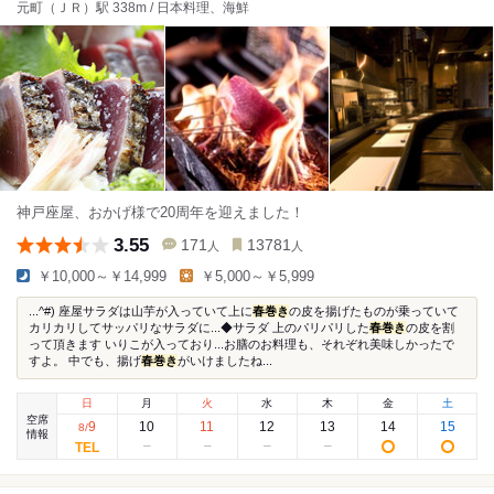
元町（ＪＲ）駅 338m / 日本料理、海鮮
神戸座屋、おかげ様で20周年を迎えました！
3.55
171
13781
人
人
￥10,000～￥14,999
￥5,000～￥5,999
...^#) 座屋サラダは山芋が入っていて上に
春巻き
の皮を揚げたものが乗っていて
カリカリしてサッパリなサラダに...◆サラダ 上のパリパリした
春巻き
の皮を割
って頂きます いりこが入っており...お膳のお料理も、それぞれ美味しかったで
すよ。 中でも、揚げ
春巻き
がいけましたね...
日
月
火
水
木
金
土
空席
9
10
11
12
13
14
15
8
/
情報