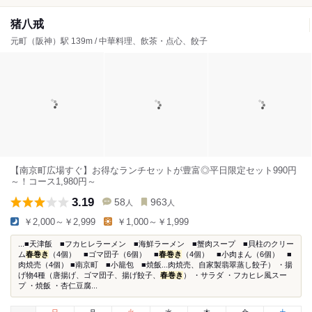
猪八戒
元町（阪神）駅 139m / 中華料理、飲茶・点心、餃子
【南京町広場すぐ】お得なランチセットが豊富◎平日限定セット990円
～！コース1,980円～
3.19
58
963
人
人
￥2,000～￥2,999
￥1,000～￥1,999
...■天津飯 ■フカヒレラーメン ■海鮮ラーメン ■蟹肉スープ ■貝柱のクリー
ム
春巻き
（4個） ■ゴマ団子（6個） ■
春巻き
（4個） ■小肉まん（6個） ■
肉焼売（4個） ■南京町 ■小籠包 ■焼飯...肉焼売、自家製翡翠蒸し餃子） ・揚
げ物4種（唐揚げ、ゴマ団子、揚げ餃子、
春巻き
） ・サラダ ・フカヒレ風スー
プ ・焼飯 ・杏仁豆腐...