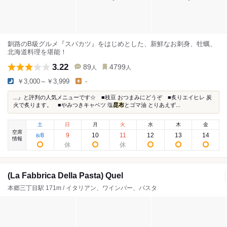
釧路のB級グルメ『スパカツ』をはじめとした、新鮮なお刺身、牡蠣、
北海道料理を堪能！
3.22
89
4799
人
人
￥3,000～￥3,999
-
...』と評判の人気メニューです☆ ■枝豆 おつまみにどうぞ ■炙りエイヒレ 炭
火で炙ります。 ■やみつきキャベツ 塩
昆布
とゴマ油 とりあえず...
土
日
月
火
水
木
金
空席
8
9
10
11
12
13
14
8
/
情報
(La Fabbrica Della Pasta) Quel
本郷三丁目駅 171m / イタリアン、ワインバー、パスタ