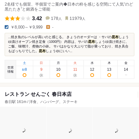
2名様でも個室、半個室でご案内◆日本の粋を感じる空間にて人気“のど
黒たたき”と銘酒をご堪能
3.42
178
11979
人
人
￥8,000～￥9,999
-
...焼き魚のレベルが高いのと感じる。 きょうのオーダーは ・サバの
昆布
しょう
ゆ漬けオーブン焼き定食（1000円） 内容は、サバの
昆布
しょうゆ漬け焼きに、
ご飯、味噌汁、煮物の小鉢。 サバはかなり大ぶりで脂が乗っており、焼き具合
もばっちりでした。
昆布
しょうゆにいい...
土
日
月
火
水
木
金
空席
8
9
10
11
12
13
14
8
/
情報
レストラン せんごく 春日本店
春日駅 161m / 洋食、ハンバーグ、ステーキ