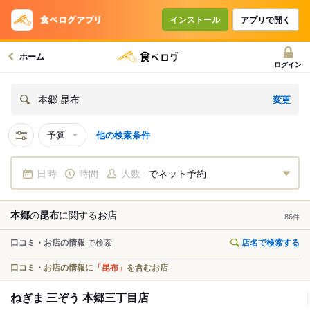
インストール
アプリで開く
ホーム
ログイン
変更
本郷 昆布
予算
他の検索条件
日時
時間
人数
でネット予約
本郷
の
昆布
に関する
お店
86
件
口コミ・お店の情報
で検索
店名で検索する
口コミ・お店の情報に
「昆布」
を含むお店
ねぎま 三ぞう 本郷三丁目店