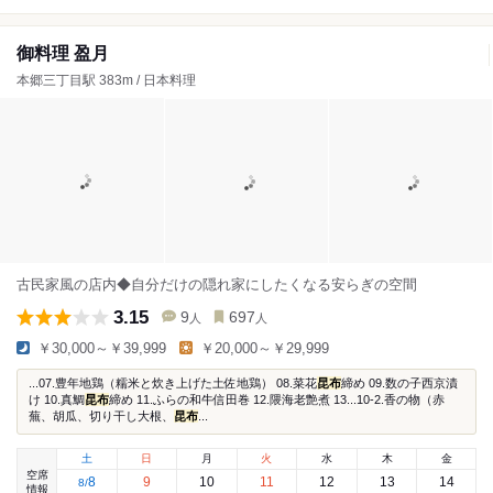
御料理 盈月
本郷三丁目駅 383m / 日本料理
古民家風の店内◆自分だけの隠れ家にしたくなる安らぎの空間
3.15
9
697
人
人
￥30,000～￥39,999
￥20,000～￥29,999
...07.豊年地鶏（糯米と炊き上げた土佐地鶏） 08.菜花
昆布
締め 09.数の子西京漬
け 10.真鯛
昆布
締め 11.ふらの和牛信田巻 12.隈海老艶煮 13...10-2.香の物（赤
蕪、胡瓜、切り干し大根、
昆布
...
土
日
月
火
水
木
金
空席
8
9
10
11
12
13
14
8
/
情報