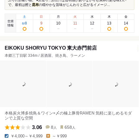
ぷりのお吸い物。 ♦︎お造り...お出汁は透明感がありながらも深みのある味わい
で、最初は鰹と
昆布
の穏やかな旨味がじんわりと広がるイメージ...
土
日
月
火
水
木
金
空席
8
9
10
11
12
13
14
8
/
情報
EIKOKU SHORYU TOKYO 東大赤門前店
本郷三丁目駅 334m / 居酒屋、焼き鳥、ラーメン
本格炭火博多焼鳥＆ワイン×〆の極上豚骨RAMEN 気軽に楽しめるモダ
ンで上質な空間
3.06
8
658
人
人
￥4,000～￥4,999
～￥999