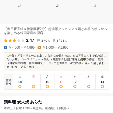
【春日駅直結＆後楽園駅2分】超濃厚タッカンマリ鍋と本格的ポッサム
を楽しめる韓国家庭料理店
3.47
270
9439
人
人
￥4,000～￥4,999
￥1,000～￥1,999
...十分すぎるボリュームもあり、なかなか良かった。次はアラカルトで色々試し
たいお店。 コースメニュー 付出し（青唐辛子と揚げ蒲鉾と
昆布
の煮物） 前菜
（自家製肉味噌・韓国風明太子・ジャコと青唐辛子の炒め物） キムチ盛り合わ
せ（白菜・胡瓜・大根）...
土
日
月
火
水
木
金
空席
8
9
10
11
12
13
14
8
/
情報
鶏料理 炭火焼 あらた
本郷三丁目駅 129m / 焼き鳥、居酒屋、日本酒バー