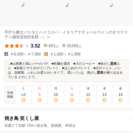
手打ち郷土パスタとハイコスパ・イタリアナチュールワインのオステリ
ア☆個室貸切(5名様～）☆
3.52
601
35265
人
人
￥6,000～￥7,999
￥1,000～￥1,999
...■山形豚と鶏レバーのパテ ■乾麺を選択 ■〆のコーヒー ■焦がし
昆布
入
り ■前菜とサラダのワンプレート ■はじめのプレート ■ボローニャ...パン
は、自家製、ふわふわ柔らかいタイプ。 黒いパンは、焦がし
昆布
が練り込まれ
ている とのことで...
土
日
月
火
水
木
金
空席
8
9
10
11
12
13
14
8
/
情報
焼き鳥 笑くし屋
本郷三丁目駅 76m / 焼き鳥、居酒屋、串焼き