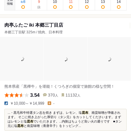
8
9
10
11
12
13
14
8
/
情報
肉亭ふたご iki 本郷三丁目店
本郷三丁目駅 325m / 焼肉、日本料理
熊本県産「黒樺牛」を堪能！くつろぎの個室で旅館の様な空間！
3.54
370
11132
人
人
￥10,000～￥14,999
-
...・黒毛和牛特選タン志を焼き まずは、レモン、塩
昆布
、南蛮味噌が準備され
ます。 そこに焼き上がった厚切り（タン元）をカットしてくださいます。まず
はレモンと塩
昆布
でいただきます。...内側はちょうど良い火の通りです ■タン
元に塩
昆布
と南蛮味噌（青唐辛子）をトッピング...