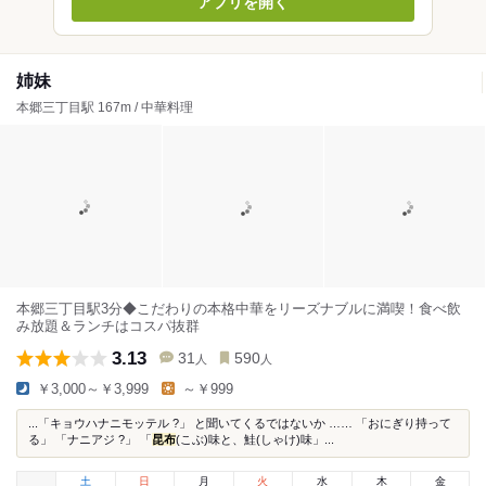
アプリを開く
姉妹
本郷三丁目駅 167m / 中華料理
本郷三丁目駅3分◆こだわりの本格中華をリーズナブルに満喫！食べ飲
み放題＆ランチはコスパ抜群
3.13
31
590
人
人
￥3,000～￥3,999
～￥999
...「キョウハナニモッテル ?」 と聞いてくるではないか …… 「おにぎり持って
る」 「ナニアジ ?」 「
昆布
(こぶ)味と、鮭(しゃけ)味」...
土
日
月
火
水
木
金