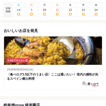
土
日
月
火
水
木
金
空席
8
9
10
11
12
13
14
8
/
情報
おいしいお店を発見
3.5以下のうまい店
2026年08月04日(火)
〈食べログ3.5以下のうまい店〉ここは通いたい！ 現代の感性が光
るスペイン郷土料理
鉄板焼grow 後楽園店