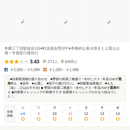
本郷三丁目駅徒歩1分♦︎歓送迎会受付中♦︎本格的な炭火焼きと上質なお
酒！半個室◎接待◎
3.43
271
6405
人
人
￥5,000～￥5,999
￥1,000～￥1,999
...■自家製漬物の盛り合わせ ■季節の前菜二種盛り ･冷やしナス ･冬瓜のゆず
昆
布
和え ■店内 ■お通し ■茄子の揚げびたし ■特製醤油唐揚げ ■もも
（塩）...◎はおすすめ) ◾︎ 季節の前菜二種盛り ･冷やしナス ･冬瓜のゆず
昆布
和
え ◾︎自家製ドレッシングの和風サラダ 自家製ドレッシングがかなり好みでし
た！...
土
日
月
火
水
木
金
空席
8
9
10
11
12
13
14
8
/
情報