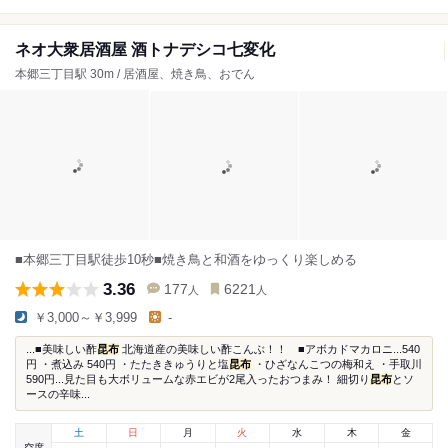
ネオ大衆居酒屋 酒トナデシコ七変化
本郷三丁目駅 30m / 居酒屋、焼き鳥、おでん
■本郷三丁目駅徒歩10秒■焼き鳥と和酒をゆっくり楽しめる
3.36
177
6221
人
人
￥3,000～￥3,999
-
...■美味しい酢
昆布
北海道産の美味しい酢こんぶ！！ ■アボカドマカロニ...540
円 ・煮込み 540円 ・たたききゅうりと塩
昆布
・ひざなんこつの梅和え ・手取川
590円...見た目も大ボリュームな赤エビが2尾入ったおつまみ！ 細切り
昆布
とソ
ースの辛味...
土
日
月
火
水
木
金
空席