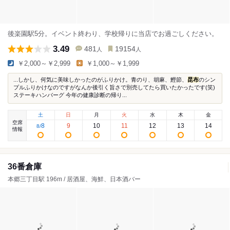
後楽園駅5分。イベント終わり、学校帰りに当店でお過ごしください。
3.49
481
19154
人
人
￥2,000～￥2,999
￥1,000～￥1,999
...しかし、何気に美味しかったのがふりかけ。青のり、胡麻、鰹節、
昆布
のシン
プルふりかけなのですがなんか後引く旨さで別売してたら買いたかったです(笑)
ステーキハンバーグ 今年の健康診断の帰り...
土
日
月
火
水
木
金
空席
8
9
10
11
12
13
14
8
/
情報
36番倉庫
本郷三丁目駅 196m / 居酒屋、海鮮、日本酒バー