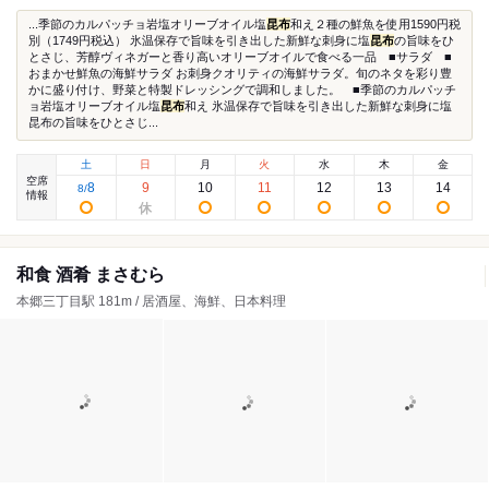
...季節のカルパッチョ岩塩オリーブオイル塩
昆布
和え２種の鮮魚を使用1590円税
別（1749円税込） 氷温保存で旨味を引き出した新鮮な刺身に塩
昆布
の旨味をひ
とさじ、芳醇ヴィネガーと香り高いオリーブオイルで食べる一品 ■サラダ ■
おまかせ鮮魚の海鮮サラダ お刺身クオリティの海鮮サラダ。旬のネタを彩り豊
かに盛り付け、野菜と特製ドレッシングで調和しました。 ■季節のカルパッチ
ョ岩塩オリーブオイル塩
昆布
和え 氷温保存で旨味を引き出した新鮮な刺身に塩
昆布の旨味をひとさじ...
土
日
月
火
水
木
金
空席
8
9
10
11
12
13
14
8
/
情報
和食 酒肴 まさむら
本郷三丁目駅 181m / 居酒屋、海鮮、日本料理