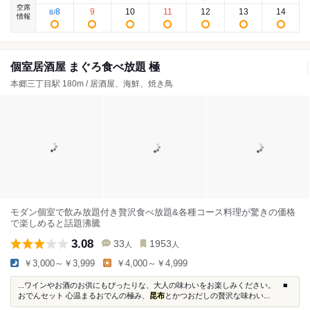
空席
8
9
10
11
12
13
14
8
/
情報
個室居酒屋 まぐろ食べ放題 極
本郷三丁目駅 180m / 居酒屋、海鮮、焼き鳥
モダン個室で飲み放題付き贅沢食べ放題&各種コース料理が驚きの価格
で楽しめると話題沸騰
3.08
33
1953
人
人
￥3,000～￥3,999
￥4,000～￥4,999
...ワインやお酒のお供にもぴったりな、大人の味わいをお楽しみください。 ■
おでんセット 心温まるおでんの極み、
昆布
とかつおだしの贅沢な味わい...