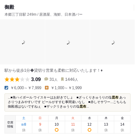
御殿
本郷三丁目駅 249m / 居酒屋、海鮮、日本酒バー
駅から徒歩1分◆貸切り営業も柔軟に対応いたします！♦
3.09
31
1446
人
人
￥6,000～￥7,999
￥1,000～￥1,999
...■角ハイボール ウイスキーはお好きでしょ ■ざっくりきゅうりの塩
昆布
あっ
さりつまみやすいです ビールがすすむ事間違いなし ■赤しそサワー...こちらも
御殿感はないですねぇ ■ザックリきゅうりの塩
昆布
...
土
日
月
火
水
木
金
空席
8
9
10
11
12
13
14
8
/
情報