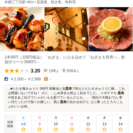
本郷三丁目駅 46m / 居酒屋、焼き鳥、鳥料理
1本99円（109円税込）「ねぎま」に心を込めて「ねぎまを世界へ」飲
放付コース3990円～
3.20
198
5064
人
人
￥2,000～￥2,999
-
...■たたき梅きゅうり 390円 胡麻油と塩
昆布
で和えたたたききゅうりに梅。 これ
は間違いないですね！ 〆に、...しめ具合も程よく好みでした。 ☆ポテマカ
昆布
や焼きあご出汁でじゃがいもを茹でているんだとか。...・鶏出汁大根おでん 寒
い日だったので熱々が嬉しい。鶏と
昆布
の合わせ出汁と 上に乗ったとろろこん
ぶがいいお味...
土
日
月
火
水
木
金
空席
8
9
10
11
12
13
14
8
/
情報