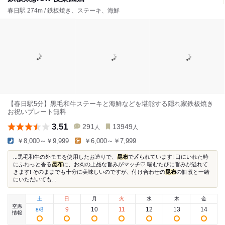
春日駅 274m / 鉄板焼き、ステーキ、海鮮
【春日駅5分】黒毛和牛ステーキと海鮮などを堪能する隠れ家鉄板焼き
お祝いプレート無料
3.51
291
13949
人
人
￥8,000～￥9,999
￥6,000～￥7,999
...黒毛和牛の外モモを使用したお造りで、
昆布
で〆られています! 口にいれた時
にふわっと香る
昆布
に、お肉の上品な旨みがマッチ♡ 噛むたびに旨みが溢れて
きます! そのままでも十分に美味しいのですが、付け合わせの
昆布
の佃煮と一緒
にいただいても...
土
日
月
火
水
木
金
空席
8
9
10
11
12
13
14
8
/
情報