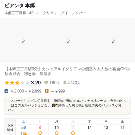
ピアンタ 本郷
本郷三丁目駅 149m / イタリアン、ダイニングバー
【本郷三丁目駅3分】カジュアルイタリアン◎個室＆大人数の宴会OK◎
歓送迎会、謝恩会、送別会
3.20
180
4740
人
人
￥2,000～￥2,999
～￥999
...スパークリングに切り替え、季節物で鯛のカルパッチョ桃ソース。今回のヒッ
トはこのカルパッチョかな。
昆布
締めした鯛と桃と胡椒の実のバランスが良
い...
土
日
月
火
水
木
金
空席
8
9
10
11
12
13
14
8
/
情報