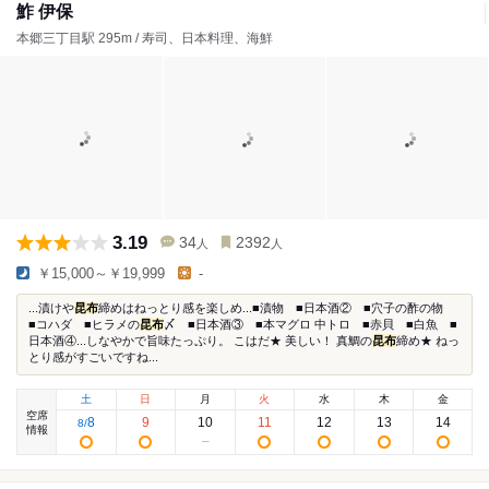
鮓 伊保
本郷三丁目駅 295m / 寿司、日本料理、海鮮
3.19
34
2392
人
人
￥15,000～￥19,999
-
...漬けや
昆布
締めはねっとり感を楽しめ...■漬物 ■日本酒② ■穴子の酢の物
■コハダ ■ヒラメの
昆布
〆 ■日本酒③ ■本マグロ 中トロ ■赤貝 ■白魚 ■
日本酒④...しなやかで旨味たっぷり。 こはだ★ 美しい！ 真鯛の
昆布
締め★ ねっ
とり感がすごいですね...
土
日
月
火
水
木
金
空席
8
9
10
11
12
13
14
8
/
情報