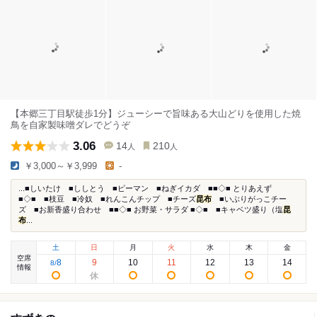
【本郷三丁目駅徒歩1分】ジューシーで旨味ある大山どりを使用した焼
鳥を自家製味噌ダレでどうぞ
3.06
14
210
人
人
￥3,000～￥3,999
-
...■しいたけ ■ししとう ■ピーマン ■ねぎイカダ ■■◇■ とりあえず
■◇■ ■枝豆 ■冷奴 ■れんこんチップ ■チーズ
昆布
■いぶりがっこチー
ズ ■お新香盛り合わせ ■■◇■ お野菜・サラダ ■◇■ ■キャベツ盛り（塩
昆
布
...
土
日
月
火
水
木
金
空席
8
9
10
11
12
13
14
8
/
情報