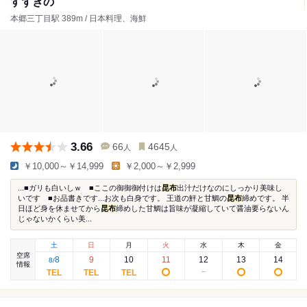
すずきの
本郷三丁目駅 389m / 日本料理、海鮮
3.66
66
4645
人
人
￥10,000～￥14,999
￥2,000～￥2,999
...■ガリも白いしｗ ■ここの御御御付けは
昆布
出汁だけなのにしっかり美味し
いです ■お品書きです...お次も白身です。 王道の鮃と甘鯛の
昆布
締めです。 半
日ほど身を休ませてから
昆布
締めした甘鯛は旨味が凝縮していて醤油要らないん
じゃないかくらい美...
土
日
月
火
水
木
金
空席
8
9
10
11
12
13
14
8
/
情報