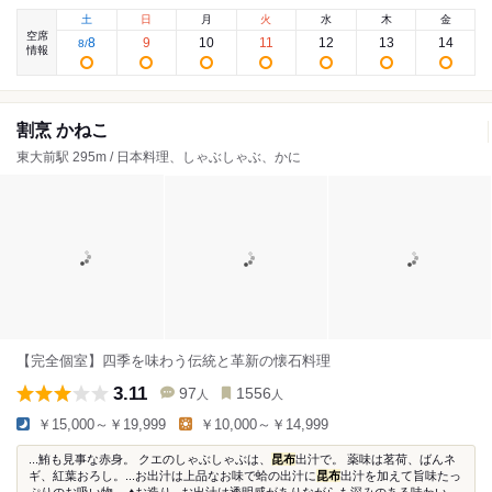
土
日
月
火
水
木
金
空席
8
9
10
11
12
13
14
8
/
情報
割烹 かねこ
東大前駅 295m / 日本料理、しゃぶしゃぶ、かに
【完全個室】四季を味わう伝統と革新の懐石料理
3.11
97
1556
人
人
￥15,000～￥19,999
￥10,000～￥14,999
...鮪も見事な赤身。 クエのしゃぶしゃぶは、
昆布
出汁で。 薬味は茗荷、ばんネ
ギ、紅葉おろし。...お出汁は上品なお味で蛤の出汁に
昆布
出汁を加えて旨味たっ