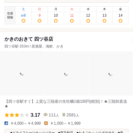
土
日
月
火
水
木
金
空席
8
9
10
11
12
13
14
8
/
情報
かきのおきて 四ツ谷店
四ツ谷駅 353m / 居酒屋、海鮮、かき
【四ツ谷駅すぐ】上質な三陸産の生牡蠣1個100円(税別)！★三陸卸直送
★
3.17
111
2581
人
人
￥4,000～￥4,999
￥1,000～￥1,999
...■ドライフルーツナッツバター ■茶豆枝豆 ■たまごたっぷりポテサラ ■蒸