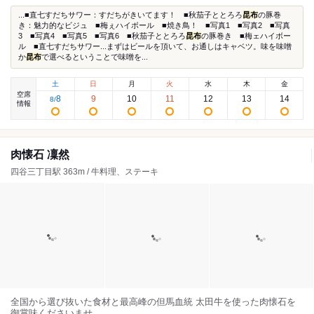
...■直七すだちサワー：すだちがきいてます！ ■秋茄子ととろろ
昆布
の豚巻
き：魅力的なビジュ ■梅ぇハイボール ■焼き鳥！ ■写真1 ■写真2 ■写真
3 ■写真4 ■写真5 ■写真6 ■秋茄子ととろろ
昆布
の豚巻き ■梅ェハイボー
ル ■直七すだちサワー...まずはビールを頂いて、お通しはキャベツ。味を味噌
か
昆布
で選べるということで味噌を...
土
日
月
火
水
木
金
空席
8
9
10
11
12
13
14
8
/
情報
肉懐石 凜然
四谷三丁目駅 363m / 牛料理、ステーキ
全国から選び抜いた食材と最高峰の但馬血統 太田牛を使った肉懐石を
御賞味くださいませ。