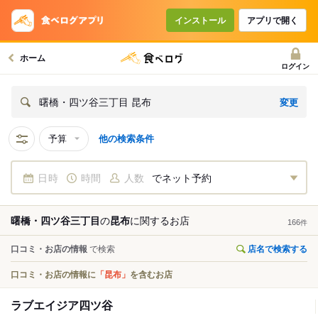
インストール
アプリで開く
ホーム
ログイン
変更
曙橋・四ツ谷三丁目 昆布
予算
他の検索条件
日時
時間
人数
でネット予約
曙橋・四ツ谷三丁目
の
昆布
に関する
お店
166
件
口コミ・お店の情報
で検索
店名で検索する
口コミ・お店の情報に
「昆布」
を含むお店
ラブエイジア四ツ谷