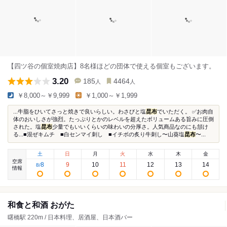
【四ツ谷の個室焼肉店】8名様ほどの団体で使える個室もございます。
3.20
185
4464
人
人
￥8,000～￥9,999
￥1,000～￥1,999
...牛脂をひいてさっと焼きで良いらしい。わさびと塩
昆布
でいただく。 ✅お肉自
体のおいしさが強烈。たっぷりとかのレベルを超えたボリュームある旨みに圧倒
された。塩
昆布
少量でもいいくらいの味わいの分厚さ。人気商品なのにも頷け
る...■混ぜキムチ ■白センマイ刺し ■イチボの炙り牛刺し〜山葵塩
昆布
〜...
土
日
月
火
水
木
金
空席
8
9
10
11
12
13
14
8
/
情報
和食と和酒 おがた
曙橋駅 220m / 日本料理、居酒屋、日本酒バー