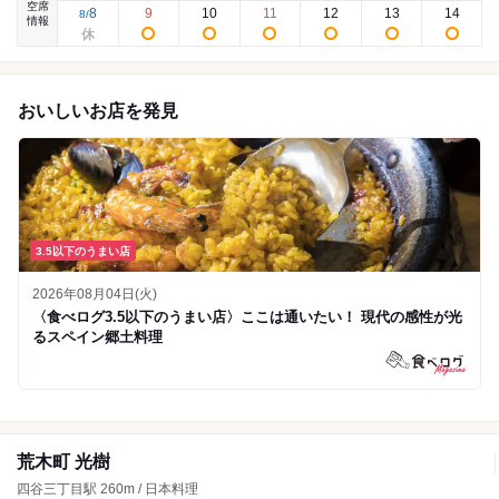
空席
8
9
10
11
12
13
14
8
/
情報
おいしいお店を発見
3.5以下のうまい店
2026年08月04日(火)
〈食べログ3.5以下のうまい店〉ここは通いたい！ 現代の感性が光
るスペイン郷土料理
荒木町 光樹
四谷三丁目駅 260m / 日本料理