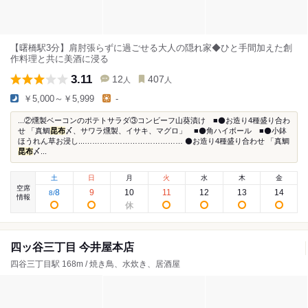
【曙橋駅3分】肩肘張らずに過ごせる大人の隠れ家◆ひと手間加えた創
作料理と共に美酒に浸る
3.11
12
407
人
人
￥5,000～￥5,999
-
...②燻製ベーコンのポテトサラダ③コンビーフ山葵漬け ■⚫お造り4種盛り合わ
せ 「真鯛
昆布
〆、サワラ燻製、イサキ、マグロ」 ■⚫角ハイボール ■⚫小鉢
ほうれん草お浸し...………………………………… ⚫お造り4種盛り合わせ 「真鯛
昆布
〆...
土
日
月
火
水
木
金
空席
8
9
10
11
12
13
14
8
/
情報
四ッ谷三丁目 今井屋本店
四谷三丁目駅 168m / 焼き鳥、水炊き、居酒屋