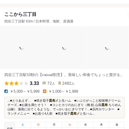
ここから三丁目
四谷三丁目駅 63m / 日本料理、海鮮、居酒屋
四谷三丁目駅10秒の【casual割烹】。美味しい和食でちょっと贅沢を。
3.33
72
2482
人
人
￥5,000～￥5,999
￥1,000～￥1,999
...■とりあえず… ■焼き茄子
昆布
〆と生ハム ■いぶりがっこと粒味噌クリーム
チーズ...■お腹を満たそう！ ■コシヒカリのおにぎり（梅.鮭.山葵
昆布
.ちりめん
山椒） 漫画に出てくるような、でっかいおにぎりです！...■店内カウンター ■
ランチメニュー ■お造り4人前 ■焼き茄子
昆布
〆と生ハム...
土
日
月
火
水
木
金
空席