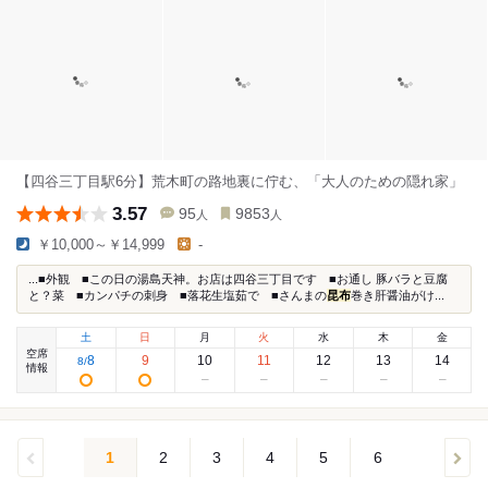
【四谷三丁目駅6分】荒木町の路地裏に佇む、「大人のための隠れ家」
3.57
95
9853
人
人
￥10,000～￥14,999
-
...■外観 ■この日の湯島天神。お店は四谷三丁目です ■お通し 豚バラと豆腐
と？菜 ■カンパチの刺身 ■落花生塩茹で ■さんまの
昆布
巻き肝醤油がけ...
土
日
月
火
水
木
金
空席
8
9
10
11
12
13
14
8
/
情報
1
2
3
4
5
6