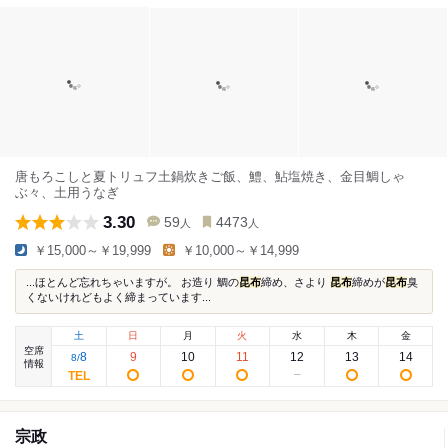
唐もろこしと夏トリュフ土鍋炊きご飯、鱧、鮎塩焼き、金目鯛しゃ
ぶ々、土用うなぎ
3.30
59
4473
人
人
￥15,000～￥19,999
￥10,000～￥14,999
...ほとんど忘れちゃいますが。 お造り 鯛の
昆布
締め、さより
昆布
締めが
昆布
臭
くないけれどもよく締まっています...
土
日
月
火
水
木
金
空席
8
9
10
11
12
13
14
8
/
情報
宗政