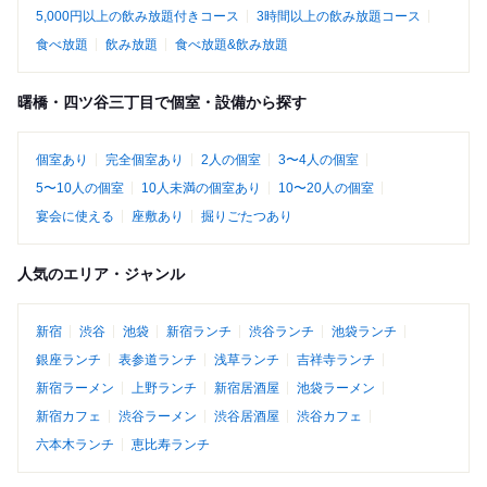
5,000円以上の飲み放題付きコース
3時間以上の飲み放題コース
食べ放題
飲み放題
食べ放題&飲み放題
曙橋・四ツ谷三丁目で個室・設備から探す
個室あり
完全個室あり
2人の個室
3〜4人の個室
5〜10人の個室
10人未満の個室あり
10〜20人の個室
宴会に使える
座敷あり
掘りごたつあり
人気のエリア・ジャンル
新宿
渋谷
池袋
新宿ランチ
渋谷ランチ
池袋ランチ
銀座ランチ
表参道ランチ
浅草ランチ
吉祥寺ランチ
新宿ラーメン
上野ランチ
新宿居酒屋
池袋ラーメン
新宿カフェ
渋谷ラーメン
渋谷居酒屋
渋谷カフェ
六本木ランチ
恵比寿ランチ