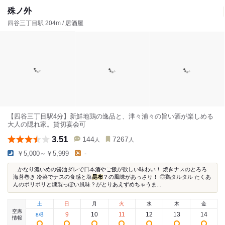
殊ノ外
四谷三丁目駅 204m / 居酒屋
【四谷三丁目駅4分】新鮮地鶏の逸品と、津々浦々の旨い酒が楽しめる
大人の隠れ家。貸切宴会可
3.51
144
7267
人
人
￥5,000～￥5,999
-
...かなり濃いめの醤油ダレで日本酒やご飯が欲しい味わい！ 焼きナスのとろろ
海苔巻き 冷菜でナスの食感と塩
昆布
？の風味があっさり！ ◎鶏タルタル たくあ
んのポリポリと燻製っぽい風味？がとりあえずめちゃうま...
土
日
月
火
水
木
金
空席
8
9
10
11
12
13
14
8
/
情報