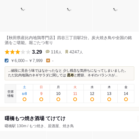
【秋田県産比内地鶏専門店】四谷三丁目駅2分。炭火焼き鳥や全国の銘
酒をご堪能。堀ごたつ有り
3.29
116
4247
人
人
￥6,000～￥7,999
-
...値段に見合う味ではなかったなと 少し残念な気持ちになってしまいました。
ただ比内地鶏のネギサラダに関しては
昆布
と鰹節、ネギのバランスが...
土
日
月
火
水
木
金
空席
8
9
10
11
12
13
14
8
/
情報
曙橋もつ焼き酒場 てけてけ
曙橋駅 130m / もつ焼き、居酒屋、焼き鳥