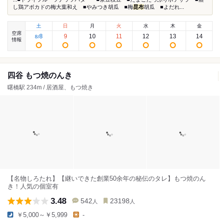
し鶏アボカドの梅大葉和え ■やみつき胡瓜 ■梅
昆布
胡瓜 ■よだれ...
土
日
月
火
水
木
金
空席
8
9
10
11
12
13
14
8
/
情報
四谷 もつ焼のんき
曙橋駅 234m / 居酒屋、もつ焼き
【名物しろたれ】【継いできた創業50余年の秘伝のタレ】もつ焼のん
き！人気の個室有
3.48
542
23198
人
人
￥5,000～￥5,999
-