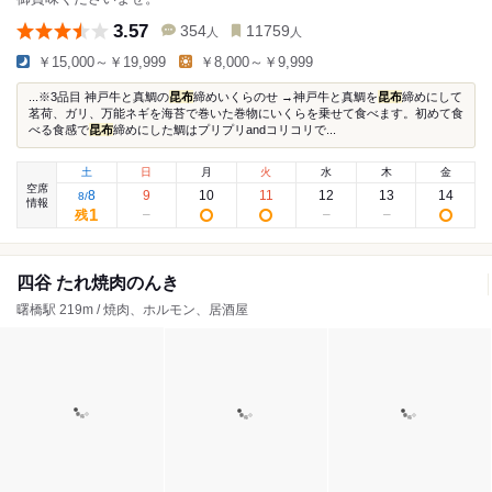
3.57
354
11759
人
人
￥15,000～￥19,999
￥8,000～￥9,999
...※3品目 神戸牛と真鯛の
昆布
締めいくらのせ →神戸牛と真鯛を
昆布
締めにして
茗荷、ガリ、万能ネギを海苔で巻いた巻物にいくらを乗せて食べます。初めて食
べる食感で
昆布
締めにした鯛はプリプリandコリコリで...
土
日
月
火
水
木
金
空席
8
9
10
11
12
13
14
8
/
情報
1
残
四谷 たれ焼肉のんき
曙橋駅 219m / 焼肉、ホルモン、居酒屋