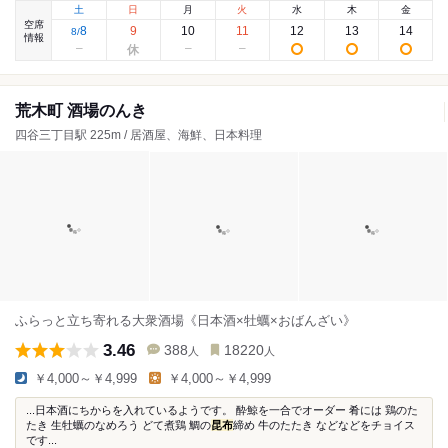
土
日
月
火
水
木
金
空席
8
9
10
11
12
13
14
8
/
情報
荒木町 酒場のんき
四谷三丁目駅 225m / 居酒屋、海鮮、日本料理
ふらっと立ち寄れる大衆酒場《日本酒×牡蠣×おばんざい》
3.46
388
18220
人
人
￥4,000～￥4,999
￥4,000～￥4,999
...日本酒にちからを入れているようです。 酔鯨を一合でオーダー 肴には 鶏のた
たき 生牡蠣のなめろう どて煮鶏 鯛の
昆布
締め 牛のたたき などなどをチョイス
です...