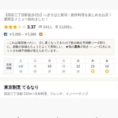
【四谷三丁目駅徒歩2分】へぎそばと新潟・創作料理を楽しめるお店！
夏限定メニュー始めました！
3.37
241
11269
人
人
￥5,000～￥5,999
-
...これは毎回食べたい。 少し暑くなってきたので飲み物を芋焼酎ソーダ割り
に。炭酸の加減もちょうどよくて美味しい。 ★鶏の
昆布
〆焼き — →一口大にカ
ットされ柚子胡椒が添えられています...
土
日
月
火
水
木
金
空席
8
9
10
11
12
13
14
8
/
情報
東京割烹 てるなり
四谷三丁目駅 232m / 日本料理、フレンチ、イノベーティブ