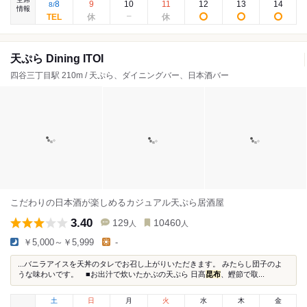
8
9
10
11
12
13
14
8
/
情報
天ぷら Dining ITOI
四谷三丁目駅 210m / 天ぷら、ダイニングバー、日本酒バー
こだわりの日本酒が楽しめるカジュアル天ぷら居酒屋
3.40
129
10460
人
人
￥5,000～￥5,999
-
...バニラアイスを天丼のタレでお召し上がりいただきます。 みたらし団子のよ
うな味わいです。 ■お出汁で炊いたかぶの天ぷら 日髙
昆布
、鰹節で取...
土
日
月
火
水
木
金