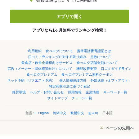
会員登録なし。すぐに利用開始
アプリで開く
アプリなら1ヶ月無料でランキング検索！
利用規約
食べログについて
携帯電話番号認証とは
口コミ・ランキングに対する取り組み
点数について
飲食店・飲食企業様向けサービス
食べログ店舗会員について
広告（メーカー・団体様等向け）について
機能改善要望
口コミガイドライン
食べログプレミアム
食べログプレミアム無料クーポン
ネット予約（リクエスト予約）
個人情報保護方針
外部送信（オプトアウト）
特定商取引法に基づく表記
推奨環境
ヘルプ・お問い合わせ
採用情報
企業情報
キーワード一覧
サイトマップ
チェーン一覧
言語：
English
简体中文
繁體中文
한국어
日本語
ページの先頭へ