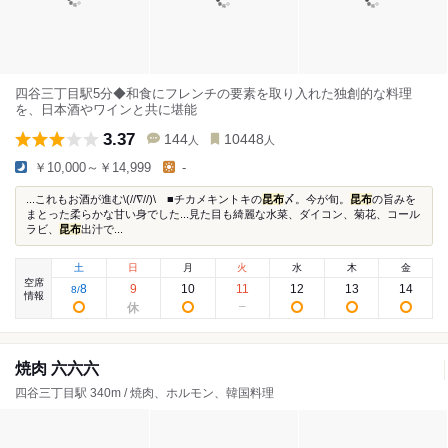
四谷三丁目駅5分◆和食にフレンチの要素を取り入れた独創的な料理
を、日本酒やワインと共に堪能
3.37
144
10448
人
人
￥10,000～￥14,999
-
...これもお酒が進む\(//∇//)\ ■チカメキントキの
昆布
〆。今が旬。
昆布
の旨みを
まとった柔らかな甘い身でした...見た目も綺麗な水菜、ダイコン、菊花、コール
ラビ、
昆布
出汁で...
土
日
月
火
水
木
金
空席
8
9
10
11
12
13
14
8
/
情報
焼肉 六六六
四谷三丁目駅 340m / 焼肉、ホルモン、韓国料理