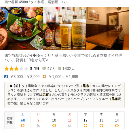
四ツ谷駅 458m / タイ料理、居酒屋、バル
四ツ谷駅徒歩7分◆ゆっくりと落ち着いた空間で楽しめる本格タイ料理
バル。貸切も10名から可◉
3.19
47
1602
人
人
￥3,000～￥3,999
￥1,000～￥1,999
...■【前】タイ風塩辛 イカの塩辛にタイのハーブ類（
昆布
ミカンの葉やレモング
ラス）を漬け込んで作りました...したムール貝をタイの薄口醤油的な調味料でサ
ラッと塩味をつけて後は
昆布
ミカンの葉とレモングラスの旨味と清涼感を閉じ込
めます。...ココナッツミルク、ホラパー（タイハーブ）バイマックルー（
昆布
蜜
柑の葉）惜しみなく使います...
土
日
月
火
水
木
金
空席
8
9
10
11
12
13
14
8
/
情報