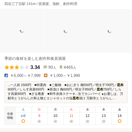
四谷三丁目駅 141m / 居酒屋、海鮮、創作料理
季節の食材を楽しむ創作和食居酒屋
3.34
90
4465
人
人
￥6,000～￥7,999
￥1,000～￥1,999
...一人前 1500円 ■特選肉 ■ご飯物 ■おにぎり 梅550円／明太子700円／
昆布
600円／しらす高菜650円 ■茶漬け 梅600円／明太子850円／
昆布
750円／しら
す高菜800円 ■ざる蕎麦 ■和牛赤身ステーキ...生でカンパーイ ●お通しは、万
願寺とうがらしの和え物とエシャロットの塩
昆布
漬け 万願寺とうがらし...
土
日
月
火
水
木
金
空席
8
9
10
11
12
13
14
8
/
情報