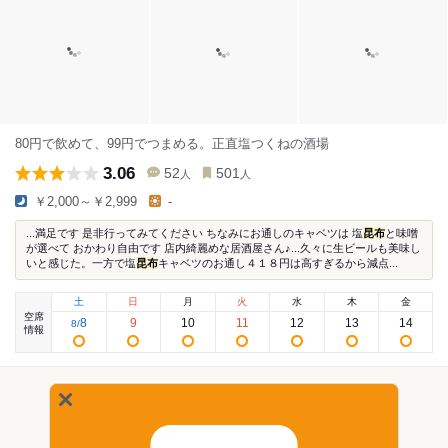
80円で飲めて、99円でつまめる。正直塩つくねの酒場
3.06
52
501
人
人
￥2,000～￥2,999
-
...満足です 是非行ってみてください ちなみにお通しのキャベツは 塩
昆布
と味噌
が選べて おかわり自由です 店内綺麗めな居酒屋さん♪...久々に生ビールも美味し
いと感じた。一方で塩
昆布
キャベツのお通し４１８円は高すぎるから減点...
土
日
月
火
水
木
金
空席
8
9
10
11
12
13
14
8
/
情報