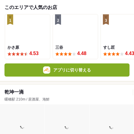
このエリアで人気のお店
1
2
3
かさ原
三谷
すし匠
4.53
4.48
4.4
アプリに切り替える
乾坤一滴
曙橋駅 210m / 居酒屋、海鮮