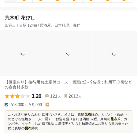
荒木町 花びし
四谷三丁目駅 124m / 居酒屋、日本料理、海鮮
【個室あり】接待用お土産付コース！個室は2～9名様で利用可◇筍など
の春食材多数
3.20
121
2613
人
人
￥8,000～￥9,999
-
...・お造り盛り合わせ 四種 (いさき、〆さば、真鯛
昆布
締め、カツオ) ・逸品 ・
のどぐろ塩焼き（一人一尾）...*お造り盛り合わせ四種 →鰹、真鯛の
昆布
〆、カ
ンパチ、イサキ、しめ鯖 *逸品 →清流美どりもも柚庵焼き...お造りも脂の乗った
鰹に真鯛の
昆布
締め...