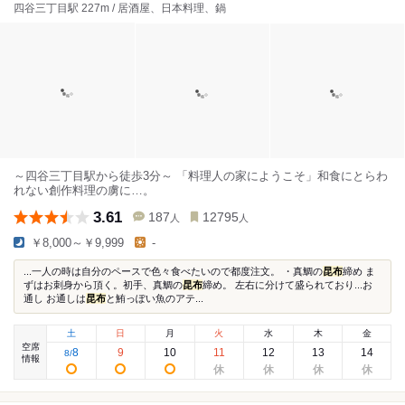
四谷三丁目駅 227m / 居酒屋、日本料理、鍋
～四谷三丁目駅から徒歩3分～ 「料理人の家にようこそ」和食にとらわ
れない創作料理の虜に…。
3.61
187
12795
人
人
￥8,000～￥9,999
-
...一人の時は自分のペースで色々食べたいので都度注文。 ・真鯛の
昆布
締め ま
ずはお刺身から頂く。初手、真鯛の
昆布
締め。 左右に分けて盛られており...お
通し お通しは
昆布
と鮪っぽい魚のアテ...
土
日
月
火
水
木
金
空席
8
9
10
11
12
13
14
8
/
情報