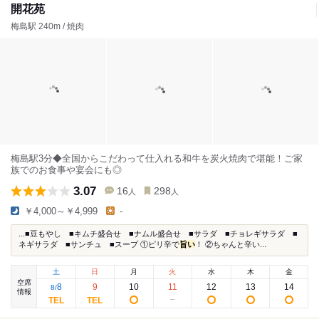
開花苑
梅島駅 240m / 焼肉
梅島駅3分◆全国からこだわって仕入れる和牛を炭火焼肉で堪能！ご家
族でのお食事や宴会にも◎
3.07
16
298
人
人
￥4,000～￥4,999
-
...■豆もやし ■キムチ盛合せ ■ナムル盛合せ ■サラダ ■チョレギサラダ ■
ネギサラダ ■サンチュ ■スープ ①ピリ辛で
旨い
！ ②ちゃんと辛い...
土
日
月
火
水
木
金
空席
8
9
10
11
12
13
14
8
/
情報