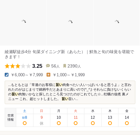
綾瀬駅徒歩4分 旬菜ダイニング新（あらた）｜鮮魚と旬の味覚を堪能で
きます！
3.25
56
2390
人
人
￥6,000～￥7,999
￥1,000～￥1,999
...もともとは「常連のお客様に
旨い
肉食べたい人いっぱいいると思うよ」と言わ
れたのがはじまりで銘柄牛だとあまりに高いので(^_^;) それらに負けないくらい
の
旨い
肉無いかなと探したところ見つけたのがこれでした☆...牡蠣の佃煮 裏メ
ニュー これ、超ヒットしました。
旨い
旨い...
土
日
月
火
水
木
金
空席
8
9
10
11
12
13
14
8
/
情報