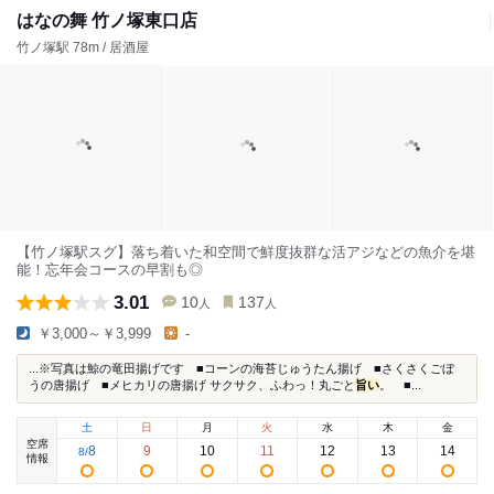
はなの舞 竹ノ塚東口店
竹ノ塚駅 78m / 居酒屋
【竹ノ塚駅スグ】落ち着いた和空間で鮮度抜群な活アジなどの魚介を堪
能！忘年会コースの早割も◎
3.01
10
137
人
人
￥3,000～￥3,999
-
...※写真は鯨の竜田揚げです ■コーンの海苔じゅうたん揚げ ■さくさくごぼ
うの唐揚げ ■メヒカリの唐揚げ サクサク、ふわっ！丸ごと
旨い
。 ■...
土
日
月
火
水
木
金
空席
8
9
10
11
12
13
14
8
/
情報