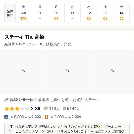
土
日
月
火
水
木
金
空席
8
9
10
11
12
13
14
8
/
情報
ステーキ The 高橋
綾瀬駅 649m / ステーキ、鉄板焼き、洋食
綾瀬駅8分◆全国の厳選黒毛和牛を使った絶品ステーキ。
3.36
113
5144
人
人
￥8,000～￥9,999
￥2,000～￥2,999
...T) ホタテは半レアで美味しい。カリカリのジャガイモも
旨い
！ ビールに合
う！ ここでグラスワイン（赤）...肉も見るからに旨そうｗ 先にサラダと漬物が