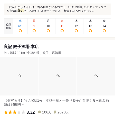
...だがしかし！今日は！呑み担当がいるのでっ！GO‼︎ お通しのモヤシサラダ？
が何気に
旨い
ところからのスタートですよ。 焼きものも色々あって...
土
日
月
火
水
木
金
空席
8
9
10
11
12
13
14
8
/
情報
良記 餃子酒場 本店
竹ノ塚駅 191m / 中華料理、餃子、居酒屋
【個室あり】竹ノ塚駅1分！本格中華と手作り餃子が自慢！食べ飲み放
題は3498円～
3.32
106
2070
人
人