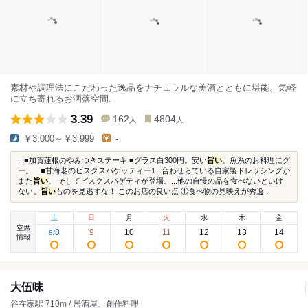
素材や調理法にこだわった逸品をナチュラルな美酒とともに堪能。気軽
に立ち寄れるお洒落空間。
3.39
162
4804
人
人
￥3,000～￥3,999
-
...■加賀蓮根のやみつきステーキ ■グラス白300円。安い
旨い
。魚系のお料理にグ
ー。 ■甘海老のビスクスパゲッティー1...合わせらている自家製ドレッシングが
また
旨い
。 そしてビスクスパゲティが登場。...他の自慢の品を食べないといけ
ない。
旨い
ものを見逃すな！ このお店の良い点 ①食べ物の見映えが秀逸...
土
日
月
火
水
木
金
空席
8
9
10
11
12
13
14
8
/
情報
大伍味
谷在家駅 710m / 居酒屋、創作料理