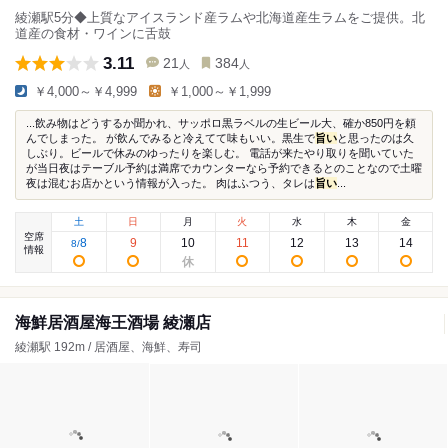
綾瀬駅5分◆上質なアイスランド産ラムや北海道産生ラムをご提供。北
道産の食材・ワインに舌鼓
3.11
21
384
人
人
￥4,000～￥4,999
￥1,000～￥1,999
...飲み物はどうするか聞かれ、サッポロ黒ラベルの生ビール大、確か850円を頼
んでしまった。 が飲んでみると冷えてて味もいい。黒生で
旨い
と思ったのは久
しぶり。ビールで休みのゆったりを楽しむ。 電話が来たやり取りを聞いていた
が当日夜はテーブル予約は満席でカウンターなら予約できるとのことなので土曜
夜は混むお店かという情報が入った。 肉はふつう、タレは
旨い
...
土
日
月
火
水
木
金
空席
8
9
10
11
12
13
14
8
/
情報
海鮮居酒屋海王酒場 綾瀬店
綾瀬駅 192m / 居酒屋、海鮮、寿司