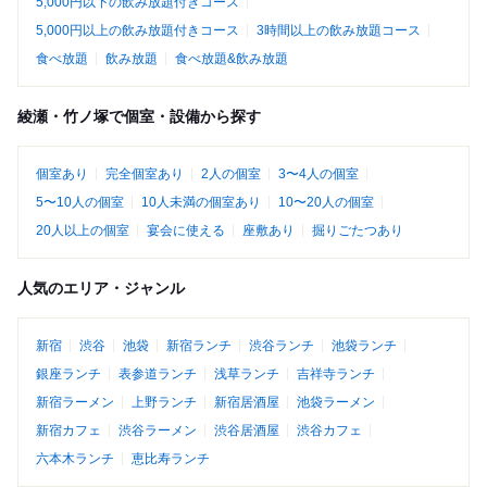
5,000円以下の飲み放題付きコース
5,000円以上の飲み放題付きコース
3時間以上の飲み放題コース
食べ放題
飲み放題
食べ放題&飲み放題
綾瀬・竹ノ塚で個室・設備から探す
個室あり
完全個室あり
2人の個室
3〜4人の個室
5〜10人の個室
10人未満の個室あり
10〜20人の個室
20人以上の個室
宴会に使える
座敷あり
掘りごたつあり
人気のエリア・ジャンル
新宿
渋谷
池袋
新宿ランチ
渋谷ランチ
池袋ランチ
銀座ランチ
表参道ランチ
浅草ランチ
吉祥寺ランチ
新宿ラーメン
上野ランチ
新宿居酒屋
池袋ラーメン
新宿カフェ
渋谷ラーメン
渋谷居酒屋
渋谷カフェ
六本木ランチ
恵比寿ランチ