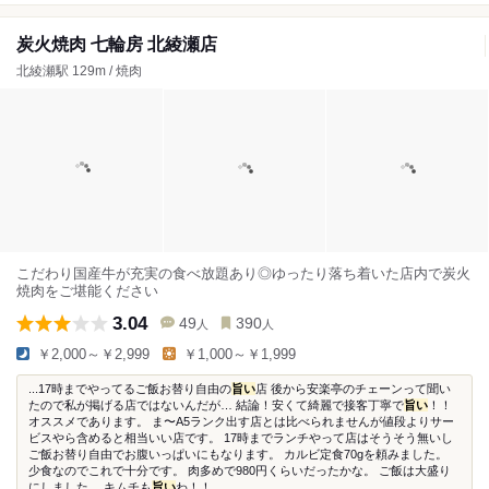
炭火焼肉 七輪房 北綾瀬店
北綾瀬駅 129m / 焼肉
こだわり国産牛が充実の食べ放題あり◎ゆったり落ち着いた店内で炭火
焼肉をご堪能ください
3.04
49
390
人
人
￥2,000～￥2,999
￥1,000～￥1,999
...17時までやってるご飯お替り自由の
旨い
店 後から安楽亭のチェーンって聞い
たので私が掲げる店ではないんだが… 結論！安くて綺麗で接客丁寧で
旨い
！！
オススメであります。 ま〜A5ランク出す店とは比べられませんが値段よりサー
ビスやら含めると相当いい店です。 17時までランチやって店はそうそう無いし
ご飯お替り自由でお腹いっぱいにもなります。 カルビ定食70gを頼みました。
少食なのでこれで十分です。 肉多めで980円くらいだったかな。 ご飯は大盛り
にしました。 キムチも
旨い
わ！！...