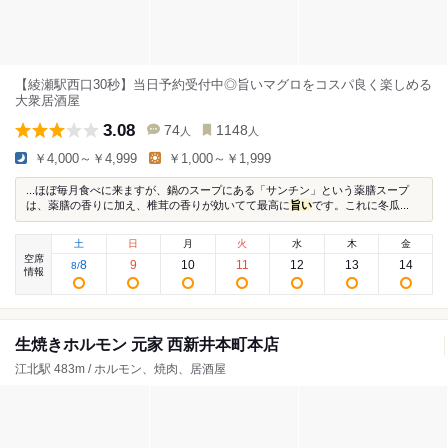
【綾瀬駅西口30秒】当日予約受付中◎旨いマグロをコスパ良く楽しめる
大衆居酒屋
3.08
74
1148
人
人
￥4,000～￥4,999
￥1,000～￥1,999
...ほぼ毎月食べに来ますが、鍋のスープにある「サンチン」という薬膳スープ
は、薬膳の香りに加え、椎茸の香りが効いてて最高に
旨い
です。これに冬瓜...
土
日
月
火
水
木
金
空席
8
9
10
11
12
13
14
8
/
情報
生焼きホルモン 元家 西新井本町本店
江北駅 483m / ホルモン、焼肉、居酒屋