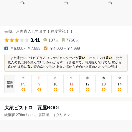
毎朝、お肉直入してます！鮮度重視！！
3.41
137
7760
人
人
￥6,000～￥7,999
￥4,000～￥4,999
...また来たいです(*´∀`*)ノ ユッケジャンクッパが
旨い
。 ホルモンは
旨い
。 ただ
素人の私は何を頼んでいいかわからず...うま過ぎて、写真撮り忘れてた 駅から
遠いが抜群に
旨い
焼肉&ホルモン 上タン塩から始めた上質肉とホルモン類は...
土
日
月
火
水
木
金
空席
8
9
10
11
12
13
14
8
/
情報
大衆ビストロ 瓦屋ROOT
綾瀬駅 278m / バル、居酒屋、イタリアン