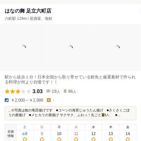
はなの舞 足立六町店
六町駅 129m / 居酒屋、海鮮
駅から徒歩１分！日本全国から取り寄せている鮮魚と厳選素材で作られ
る料理が何より自慢です！！
3.03
19
96
人
人
￥2,000～￥2,999
-
...※写真は鯨の竜田揚げです ■コーンの海苔じゅうたん揚げ ■さくさくごぼ
うの唐揚げ ■メヒカリの唐揚げ サクサク、ふわっ！丸ごと
旨い
。 ■...
土
日
月
火
水
木
金
空席
8
9
10
11
12
13
14
8
/
情報