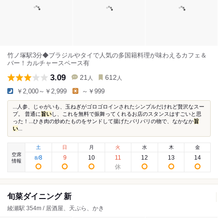
竹ノ塚駅3分◆ブラジルやタイで人気の多国籍料理が味わえるカフェ＆
バー！カルチャースペース有
3.09
21
612
人
人
￥2,000～￥2,999
～￥999
...人参、じゃがいも、玉ねぎがゴロゴロインされたシンプルだけれど贅沢なスー
プ。 普通に
旨い
し、これを無料で振舞ってくれるお店のスタンスはすごいと思
った！...ひき肉の炒めたものをサンドして揚げたパリパリの物で、なかなか
旨
い
...
土
日
月
火
水
木
金
空席
8
9
10
11
12
13
14
8
/
情報
旬菜ダイニング 新
綾瀬駅 354m / 居酒屋、天ぷら、かき