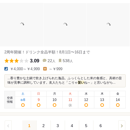
2周年開催！ドリンク全品半額！8月1日〜16日まで
3.09
22
538
人
人
￥4,000～￥4,999
～￥999
...香り豊かな土鍋で炊き上げられた逸品。ふっくらとした米の食感と、具材の旨
味が見事に調和しています。友人たちと「こりゃ
旨い
ね～」と言いながら...
土
日
月
火
水
木
金
空席
8
9
10
11
12
13
14
8
/
情報
1
2
3
4
5
6