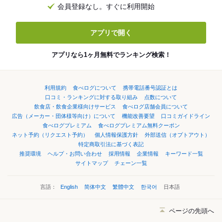
会員登録なし。すぐに利用開始
アプリで開く
アプリなら1ヶ月無料でランキング検索！
利用規約
食べログについて
携帯電話番号認証とは
口コミ・ランキングに対する取り組み
点数について
飲食店・飲食企業様向けサービス
食べログ店舗会員について
広告（メーカー・団体様等向け）について
機能改善要望
口コミガイドライン
食べログプレミアム
食べログプレミアム無料クーポン
ネット予約（リクエスト予約）
個人情報保護方針
外部送信（オプトアウト）
特定商取引法に基づく表記
推奨環境
ヘルプ・お問い合わせ
採用情報
企業情報
キーワード一覧
サイトマップ
チェーン一覧
言語：
English
简体中文
繁體中文
한국어
日本語
ページの先頭へ