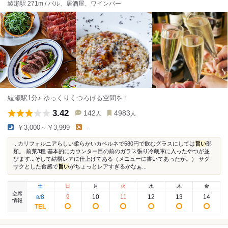
綾瀬駅 271m / バル、居酒屋、ワインバー
綾瀬駅1分♪ ゆっくりくつろげる空間を！
3.42
142
4983
人
人
￥3,000～￥3,999
-
...カリフォルニアらしい柔らかいカベルネで580円で飲むグラスにしては
旨い
部
類。 前菜3種 基本的にカウンター目の前のガラス張り冷蔵庫に入ったやつが並
びます...そして結構レアに仕上げてある（メニューに書いてあったが。） サク
サクとした食感で
旨い
がちょっとレアすぎるかなぁ...
土
日
月
火
水
木
金
空席
8
9
10
11
12
13
14
8
/
情報