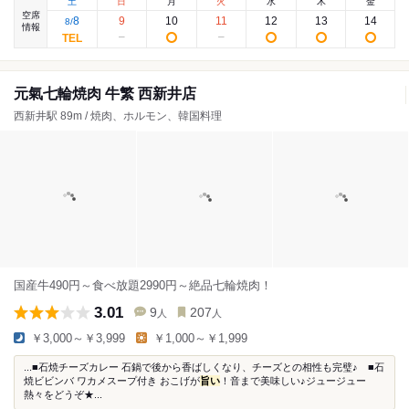
土
日
月
火
水
木
金
空席
8
9
10
11
12
13
14
8
/
情報
元氣七輪焼肉 牛繁 西新井店
西新井駅 89m / 焼肉、ホルモン、韓国料理
国産牛490円～食べ放題2990円～絶品七輪焼肉！
3.01
9
207
人
人
￥3,000～￥3,999
￥1,000～￥1,999
...■石焼チーズカレー 石鍋で後から香ばしくなり、チーズとの相性も完璧♪ ■石
焼ビビンバ ワカメスープ付き おこげが
旨い
！音まで美味しい♪ジュージュー
熱々をどうぞ★...