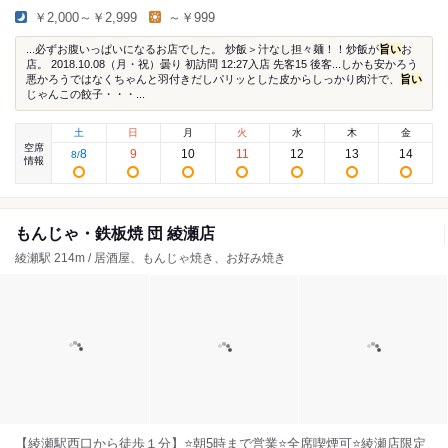
￥2,000～￥2,999
～￥999
...必ずお腹いっぱいになるお店でした。 炒飯＞汁なし担々麺！！炒飯が
旨い
お
店。 2018.10.08（月・祝）曇り 初訪問 12:27入店 先客15 後客...しかも安かろう
悪かろうではなくちゃんと羽付きだしパリッとした皮からしっかり肉汁で、
旨い
じゃんこの餃子・・・...
土
日
月
火
水
木
金
空席
8
9
10
11
12
13
14
8
/
情報
もんじゃ・鉄板焼 団 綾瀬店
綾瀬駅 214m / 居酒屋、もんじゃ焼き、お好み焼き
【綾瀬駅西口から徒歩１分】⭐朝5時まで営業⭐全席喫煙可⭐綾瀬店限定