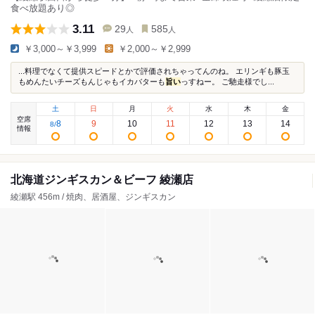
食べ放題あり◎
3.11
29
585
人
人
￥3,000～￥3,999
￥2,000～￥2,999
...料理でなくて提供スピードとかで評価されちゃってんのね。 エリンギも豚玉
もめんたいチーズもんじゃもイカバターも
旨い
っすねー。 ご馳走様でし...
土
日
月
火
水
木
金
空席
8
9
10
11
12
13
14
8
/
情報
北海道ジンギスカン＆ビーフ 綾瀬店
綾瀬駅 456m / 焼肉、居酒屋、ジンギスカン