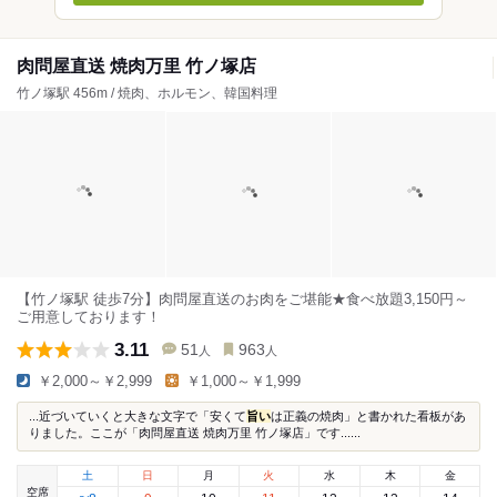
肉問屋直送 焼肉万里 竹ノ塚店
竹ノ塚駅 456m / 焼肉、ホルモン、韓国料理
【竹ノ塚駅 徒歩7分】肉問屋直送のお肉をご堪能★食べ放題3,150円～
ご用意しております！
3.11
51
963
人
人
￥2,000～￥2,999
￥1,000～￥1,999
...近づいていくと大きな文字で「安くて
旨い
は正義の焼肉」と書かれた看板があ
りました。ここが「肉問屋直送 焼肉万里 竹ノ塚店」です......
土
日
月
火
水
木
金
空席