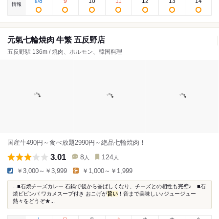
8
9
10
11
12
13
14
8
/
情報
元氣七輪焼肉 牛繁 五反野店
五反野駅 136m / 焼肉、ホルモン、韓国料理
国産牛490円～食べ放題2990円～絶品七輪焼肉！
3.01
8
124
人
人
￥3,000～￥3,999
￥1,000～￥1,999
...■石焼チーズカレー 石鍋で後から香ばしくなり、チーズとの相性も完璧♪ ■石
焼ビビンバ ワカメスープ付き おこげが
旨い
！音まで美味しい♪ジュージュー
熱々をどうぞ★...