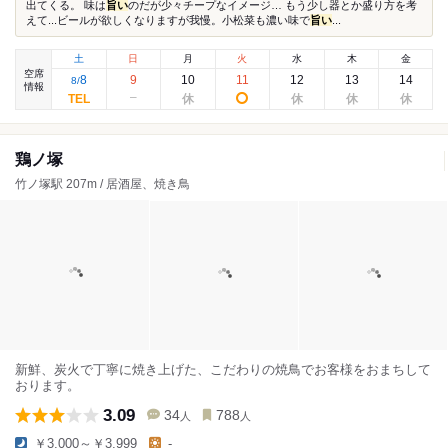
出てくる。 味は
旨い
のだが少々チープなイメージ… もう少し器とか盛り方を考
えて...ビールが欲しくなりますが我慢。小松菜も濃い味で
旨い
...
土
日
月
火
水
木
金
空席
8
9
10
11
12
13
14
8
/
情報
鶏ノ塚
竹ノ塚駅 207m / 居酒屋、焼き鳥
新鮮、炭火で丁寧に焼き上げた、こだわりの焼鳥でお客様をおまちして
おります。
3.09
34
788
人
人
￥3,000～￥3,999
-