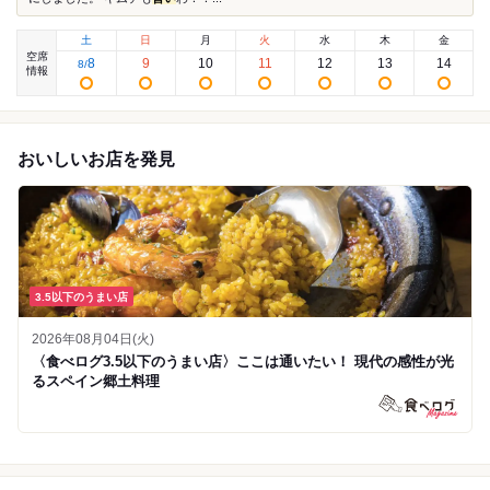
土
日
月
火
水
木
金
空席
8
9
10
11
12
13
14
8
/
情報
おいしいお店を発見
3.5以下のうまい店
2026年08月04日(火)
〈食べログ3.5以下のうまい店〉ここは通いたい！ 現代の感性が光
るスペイン郷土料理