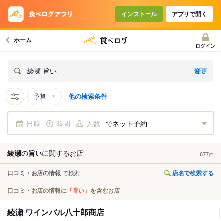
インストール
アプリで開く
ホーム
ログイン
変更
綾瀬 旨い
予算
他の検索条件
日時
時間
人数
でネット予約
綾瀬
の
旨い
に関する
お店
677
件
口コミ・お店の情報
で検索
店名で検索する
口コミ・お店の情報に
「旨い」
を含むお店
綾瀬 ワインバル八十郎商店