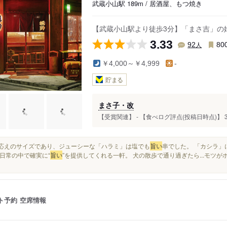
武蔵小山駅 189m / 居酒屋、もつ焼き
【武蔵小山駅より徒歩3分】「まさ吉」の
3.33
人
92
80
￥4,000～￥4,999
-
貯まる
まさ子・改
【受賞関連】 - 【食べログ評点(投稿日時点)】 3.
食べ応えのサイズであり、ジューシーな「ハラミ」は塩でも
旨い
串でした。 「カシラ」
日常の中で確実に“
旨い
”を提供してくれる一軒。 犬の散歩で通り過ぎたら...モツ
ト予約
空席情報