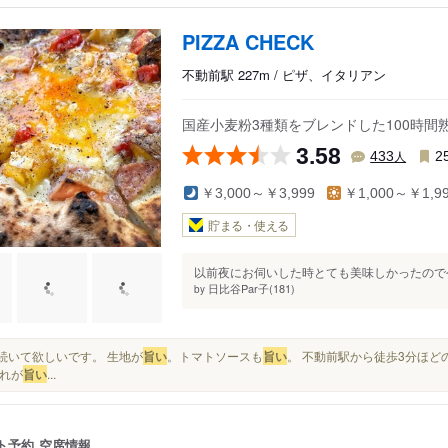
PIZZA CHECK
不動前駅 227m / ピザ、イタリアン
国産小麦粉3種類をブレンドした100時間
3.58
人
433
2
￥3,000～￥3,999
￥1,000～￥1,9
貯まる・使える
以前夜にお伺いした時とても美味しかったので今
日比谷Par子(181)
by
長く続いて欲しいです。 生地が
旨い
。トマトソースも
旨い
。 不動前駅から徒歩3分ほどの
れが
旨い
...
ト予約
空席情報