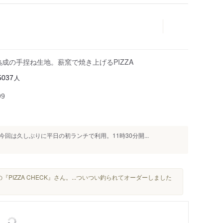
熟成の手捏ね生地。薪窯で焼き上げるPIZZA
人
5037
99
回は久しぶりに平日の初ランチで利用。11時30分開...
『PIZZA CHECK』さん。...ついつい釣られてオーダーしました