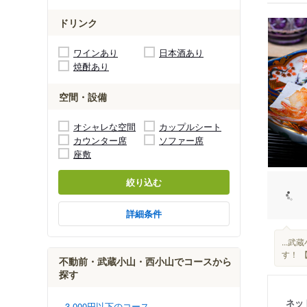
ドリンク
ワインあり
日本酒あり
焼酎あり
空間・設備
オシャレな空間
カップルシート
カウンター席
ソファー席
座敷
絞り込む
詳細条件
...
す！ 
不動前・武蔵小山・西小山でコースから
探す
ネッ
3,000円以下のコース