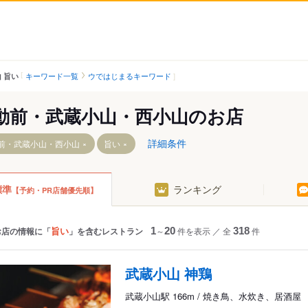
キーワード一覧
ウではじまるキーワード
 旨い
動前・武蔵小山・西小山のお店
詳細条件
前・武蔵小山・西小山
旨い
標準
ランキング
【予約・PR店舗優先順】
駅
旨い
お店の情報に「
」を含むレストラン
1
～
20
件を表示
／
全
318
件
武蔵小山 神鶏
武蔵小山駅 166m / 焼き鳥、水炊き、居酒屋