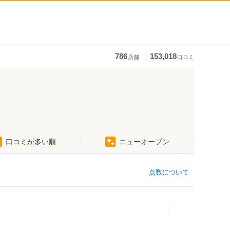
｜
786
153,018
店舗
口コミ
口コミが多い順
ニューオープン
点数について