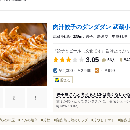
肉汁餃子のダンダダン 武蔵
武蔵小山駅 239m / 餃子、居酒屋、中華料理
『餃子とビールは文化です』旨味たっぷり
3.05
人
56
84
￥2,000～￥2,999
～￥999
貯まる
餃子屋さんと考えるとCPは高くないか
餃子が食べたくてダンダダンに。 有名チェーン
MW777(455)
by
■うずらの味玉 ■イカの塩辛 ■冷奴 ■倍盛 蒸し鶏のサラダ ■冷やしトマト ■倍盛