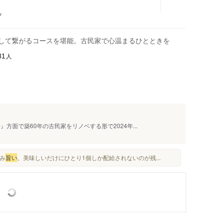
ブ
として繋がるコースを堪能。古民家で心温まるひとときを
人
81
方面で築60年の古民家をリノベする形で2024年...
み
旨い
。美味しいだけにひとり1個しか配給されないのが残...