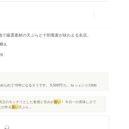
地で厳選素材の天ぷらと十割蕎麦が味わえる名店。
人
80
99
れて10年になるそうです。 5,500円コ...
シォンイ(1208)
by
・ 帆立のモッチリとした食感と甘みが
旨い
！ 今日一の美味しさで
主が作る
旨い
天ぷら...