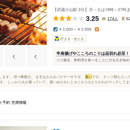
【武蔵小山駅 2分】月～土は18時～27
3.25
人
174
6
￥3,000～￥3,999
-
貯まる・使える
半身揚げやこころのこりは品切れ必至！
ココ最近、鳥料理を食べることに力を注ぎ始めてお
期待します。 待つ事数分。 まずはささみパクチーサラダ。
旨い
です。 ナッツ類も入っ
す。 しっかり火が通っていて、濃いめのタレとカリカリのとりかわがマッチしてま
ト予約
空席情報
ag