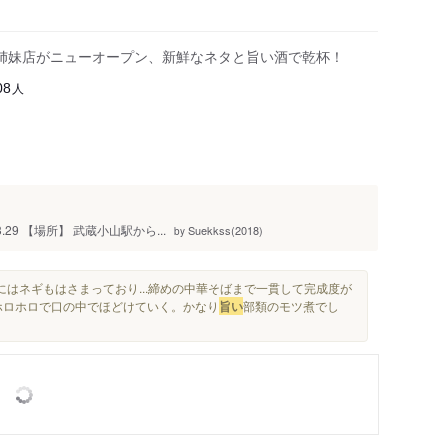
姉妹店がニューオープン、新鮮なネタと旨い酒で乾杯！
人
08
29 【場所】 武蔵小山駅から...
Suekkss(2018)
by
にはネギもはさまっており...締めの中華そばまで一貫して完成度が
がホロホロで口の中でほどけていく。かなり
旨い
部類のモツ煮でし