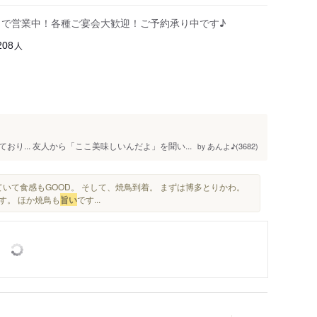
時まで営業中！各種ご宴会大歓迎！ご予約承り中です♪
人
208
り... 友人から「ここ美味しいんだよ」を聞い...
あんよ♪(3682)
by
ていて食感もGOOD。 そして、焼鳥到着。 まずは博多とりかわ。
す。 ほか焼鳥も
旨い
です...