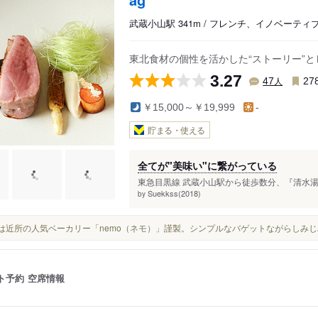
武蔵小山駅 341m / フレンチ、イノベーティ
東北食材の個性を活かした“ストーリー”
3.27
人
47
27
￥15,000～￥19,999
-
貯まる・使える
全てが"美味い"に繋がっている
東急目黒線 武蔵小山駅から徒歩数分、『清水湯』
Suekkss(2018)
by
パンは近所の人気ベーカリー「nemo（ネモ）」謹製。シンプルなバゲットながらしみじ
ト予約
空席情報