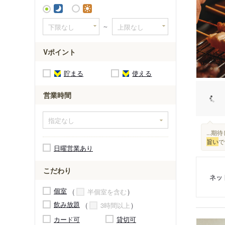
～
Vポイント
貯まる
使える
営業時間
...
旨い
で
日曜営業あり
こだわり
ネッ
個室
半個室を含む
飲み放題
3時間以上
カード可
貸切可