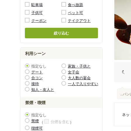
駐車場
食べ放題
子供可
ペット可
クーポン
テイクアウト
絞り込む
利用シーン
指定なし
家族・子供と
デート
女子会
合コン
大人数の宴会
接待
一人で入りやすい
知人・友人と
...
禁煙・喫煙
ネッ
指定なし
禁煙
分煙を含む
喫煙可