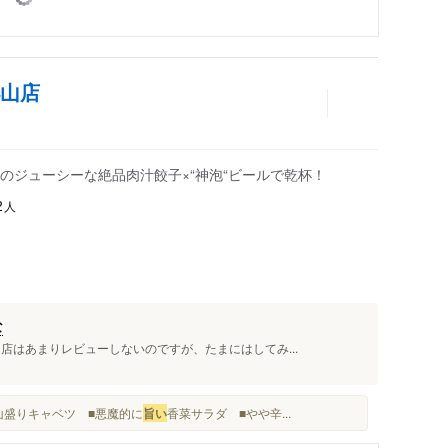
小山店
のジューシーな絶品肉汁餃子×“神泡“ビールで乾杯！
人
2
な
店はあまりレビューしないのですが、たまにはしてみ...
 山盛りキャベツ ■悪魔的に
旨い
香菜サラダ ■やや辛...