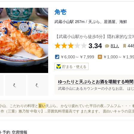
角壱
武蔵小山駅 257m / 天ぷら、居酒屋、海鮮
【武蔵小山駅から徒歩5分】隠れ家的な立
3.34
人
81
44
￥6,000～￥7,999
￥1,000～￥1,9
貯まる・使える
ゆったりと天ぷらとお酒を堪能する時間
武蔵小山にあるカウンターの小さなお店。 はじめら
武蔵小山、こだわりの料理と
旨い
天ぷら。 かなり疲れていた平日の夜...フムフム・・
【作（三重）雅乃智 中取り】...雰囲気料理最高です また来ます。 面白いキャラの店
ト予約
空席情報