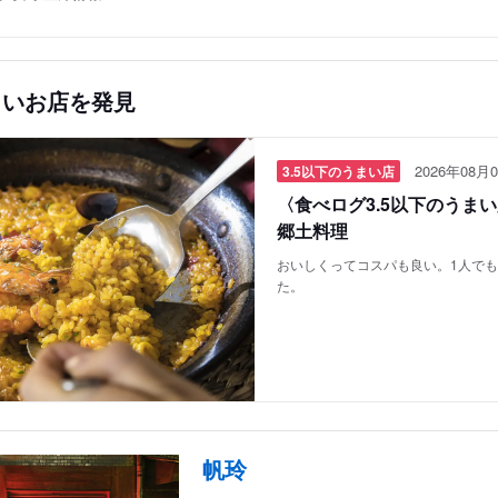
しいお店を発見
2026年08月0
3.5以下のうまい店
〈食べログ3.5以下のうま
郷土料理
おいしくってコスパも良い。1人で
た。
帆玲