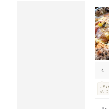
...
が、こ
ネッ