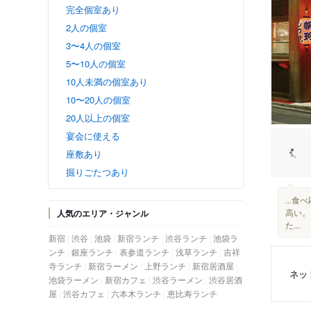
完全個室あり
2人の個室
3〜4人の個室
5〜10人の個室
10人未満の個室あり
10〜20人の個室
20人以上の個室
宴会に使える
座敷あり
掘りごたつあり
...
高い。
人気のエリア・ジャンル
た...
新宿
渋谷
池袋
新宿ランチ
渋谷ランチ
池袋ラ
ンチ
銀座ランチ
表参道ランチ
浅草ランチ
吉祥
寺ランチ
新宿ラーメン
上野ランチ
新宿居酒屋
ネッ
池袋ラーメン
新宿カフェ
渋谷ラーメン
渋谷居酒
屋
渋谷カフェ
六本木ランチ
恵比寿ランチ