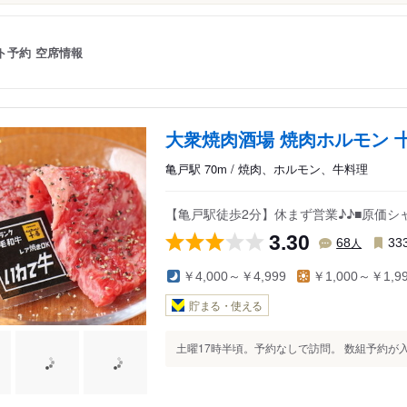
ト予約
空席情報
大衆焼肉酒場 焼肉ホルモン 
亀戸駅 70m / 焼肉、ホルモン、牛料理
【亀戸駅徒歩2分】休まず営業♪♪■原価シ
3.30
人
68
33
￥4,000～￥4,999
￥1,000～￥1,9
貯まる・使える
土曜17時半頃。予約なしで訪問。 数組予約が入