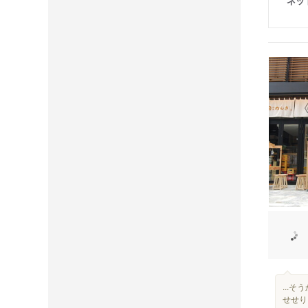
ネッ
...
せせり