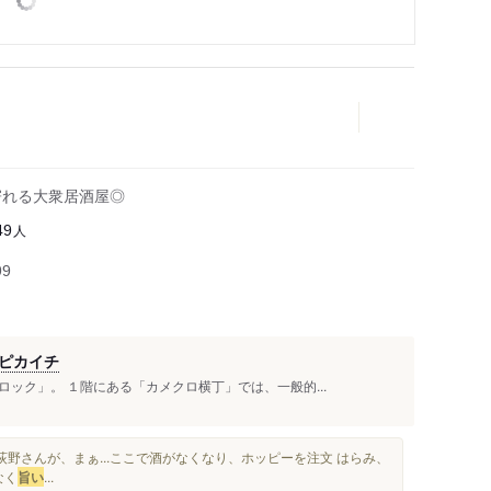
寄れる大衆居酒屋◎
人
49
99
ピカイチ
ック」。 １階にある「カメクロ横丁」では、一般的...
野さんが、まぁ...ここで酒がなくなり、ホッピーを注文 はらみ、
なく
旨い
...