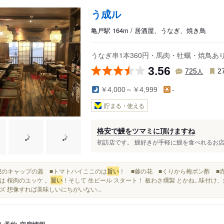
う成ル
亀戸駅 164m / 居酒屋、うなぎ、焼き鳥
うなぎ串1本360円・馬肉・牡蠣・焼鳥あ
3.56
人
725
2
￥4,000～￥4,999
-
貯まる・使える
格安で鰻をツマミに頂けますね
初訪店です。 鰻好きが手軽に鰻を食べれるお店を
■夢想のキャップの蓋 ■トマトハイここのは
旨い
！ ■藤の花 ■くりから梅ポン酢 ■
は 桜肉のユッケ 。
旨い
！そして 生ビール スタート！ 板わさ燻製 とかね...味
ズ 想像すれば美味しいにちがいない...