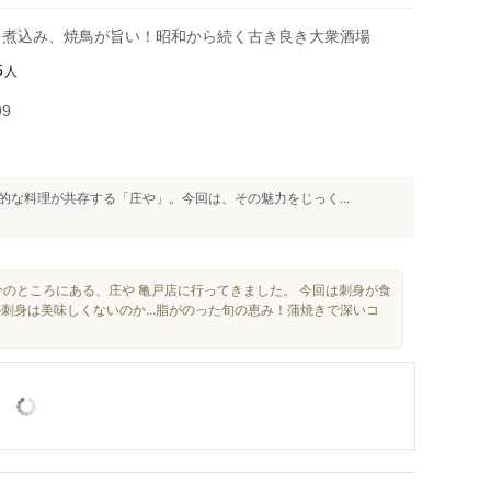
、煮込み、焼鳥が旨い！昭和から続く古き良き大衆酒場
人
5
99
な料理が共存する「庄や」。今回は、その魅力をじっく...
分のところにある、庄や 亀戸店に行ってきました。 今回は刺身が食
の刺身は美味しくないのか...脂がのった旬の恵み！蒲焼きで深いコ