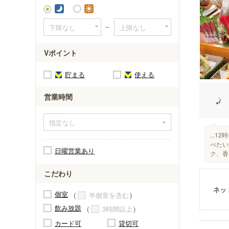
～
Vポイント
貯まる
使える
営業時間
...
べたい
日曜営業あり
ク、香
こだわり
ネッ
個室
半個室を含む
飲み放題
3時間以上
カード可
貸切可