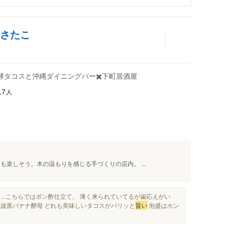
いさたこ
球タコスと沖縄ダイニングバー✖️下町居酒屋
人
17
も楽しそう。木の温もりを感じる手づくりの店内。 ...
...こちらではポン酢仕立て。 薄く来られていてるが歯応えがい
盛残波黒バナナ酵母 どれも美味しいタコスがパリッと
旨い
泡盛はホン