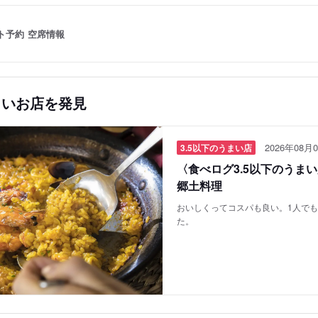
ト予約
空席情報
しいお店を発見
2026年08月0
3.5以下のうまい店
〈食べログ3.5以下のうま
郷土料理
おいしくってコスパも良い。1人で
た。