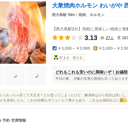
大衆焼肉ホルモン わいがや 
西大島駅 59m / 焼肉、ホルモン
【西大島駅2分】気軽に美味しい焼肉と新
3.13
人
27
16
￥3,000～￥3,999
￥3,000～￥3,9
貯まる・使える
どれもこれも安いのに美味いぞ！お値段
平日の夜、 夕飯の支度が面倒な日ってありますよ
とにかくめっちゃ安くて大丈夫？とか思ってしまったけど、解凍肉ながら色目は良い
ビを追加したら、これが結構なボリュームで厚さもあり、これもお値段以上に
旨い
.
ト予約
空席情報