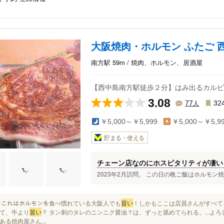
大阪焼肉・ホルモン ふたご 
南方駅 59m / 焼肉、ホルモン、居酒屋
【西中島南方駅徒歩２分】はみ出るカルビ
3.08
人
77
32
￥5,000～￥5,999
￥5,000～￥5,9
貯まる・使える
チェーン店なのにホスピタリティが凄い
2023年2月訪問。 この日の晩ご飯はホルモン
ﾊﾟｯ☆これはホルモンを食べ慣れている大阪人でも
旨い
！しかもここは店員さんがすべて
て、牛より
旨い
？ タン刺のタレのニンニク醤油？は、ずっと舐めてられる。...よ
ある焼肉屋さん...