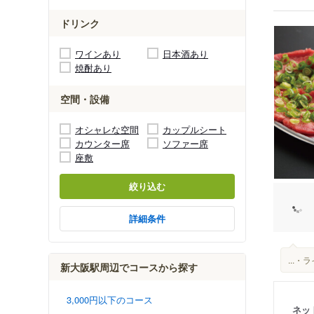
ドリンク
ワインあり
日本酒あり
焼酎あり
空間・設備
オシャレな空間
カップルシート
カウンター席
ソファー席
座敷
絞り込む
詳細条件
...
新大阪駅周辺でコースから探す
3,000円以下のコース
ネッ