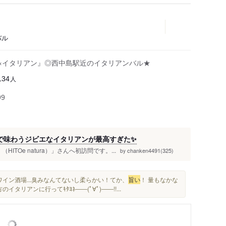
バル
酒×イタリアン』◎西中島駅近のイタリアンバル★
人
134
99
で味わうジビエなイタリアンが最高すぎた✨️
TOe natura）」さんへ初訪問です。...
chanken4491(325)
by
イン酒場...臭みなんてないし柔らかい！てか、
旨い
！ 量もなかな
イタリアンに行ってｷﾀﾖﾈ――(ﾟ∀ﾟ)――!!...