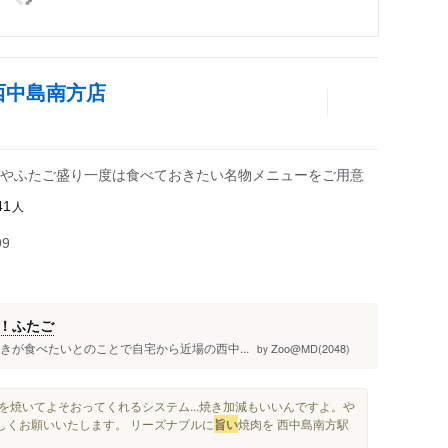
西中島南方店
やふたご盛り一度は食べておきたい名物メニューをご用意
人
41
99
！ふたご
焼きが食べたいとのことで自宅から近場の西中...
Zoo@MD(2048)
by
を焼いてよそおってくれるシステム...焼き加減もいいんですよ。や
ろしくお願いいたします。 リーズナブルに
旨い
焼肉を 西中島南方駅