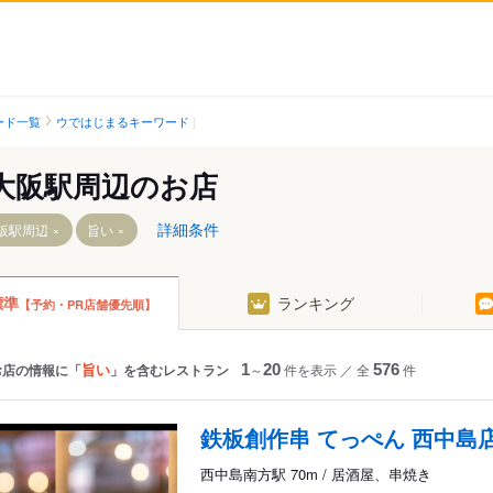
ード一覧
ウではじまるキーワード
大阪駅周辺のお店
詳細条件
阪駅周辺
旨い
標準
ランキング
【予約・PR店舗優先順】
旨い
お店の情報に「
」を含むレストラン
1
～
20
件を表示
／
全
576
件
方駅
鉄板創作串 てっぺん 西中島
西中島南方駅 70m / 居酒屋、串焼き