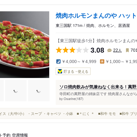
焼肉ホルモンまんのや ハッ
東三国駅 171m / 焼肉、ホルモン、居酒屋
【東三国駅徒歩1分】焼肉ホルモンまんの
3.08
人
22
70
￥4,000～￥4,999
￥1,000～￥1,9
貯まる・使える
ソロ焼肉飲みが気兼ねなく出来る！萬野
寺田町の萬野屋の姉妹店です 焼肉屋さんながら
Osarine(187)
by
・ライス（大/中/小） ・スープ ・キャベツ ・小鉢 ■＊にく ＊ ■和牛 モモ ■和牛 
ト予約
空席情報