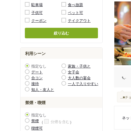
駐車場
食べ放題
子供可
ペット可
クーポン
テイクアウト
絞り込む
利用シーン
指定なし
家族・子供と
デート
女子会
合コン
大人数の宴会
接待
一人で入りやすい
知人・友人と
...
禁煙・喫煙
指定なし
ネッ
禁煙
分煙を含む
喫煙可