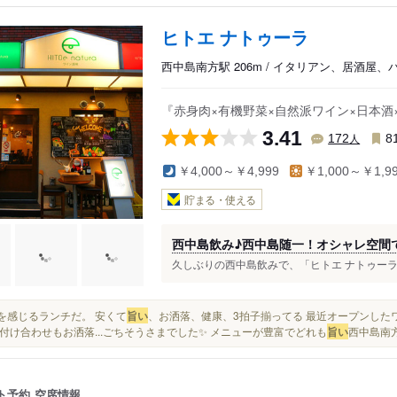
ヒトエ ナトゥーラ
西中島南方駅 206m / イタリアン、居酒屋、
『赤身肉×有機野菜×自然派ワイン×日本
3.41
人
172
8
￥4,000～￥4,999
￥1,000～￥1,9
貯まる・使える
西中島飲み♪西中島随一！オシャレ空間
久しぶりの西中島飲みで、「ヒトエ ナトゥーラ （HI
贅沢を感じるランチだ。 安くて
旨い
、お洒落、健康、3拍子揃ってる 最近オープンしたワ
付け合わせもお洒落...ごちそうさまでした✨ メニューが豊富でどれも
旨い
西中島南方の
ト予約
空席情報