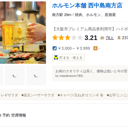
ホルモン本舗 西中島南方店
南方駅 29m / 焼肉、ホルモン、居酒屋
【大阪市プレミアム商品券利用可】ハイボー
3.21
人
76
23
￥3,000～￥3,999
-
貯まる・使える
お肉のクオリティは高く、価格は低いと今の苦し
masakooun(183)
by
■チョレギサラダ ■温玉シーザーサラダ ■キャベツ/玉ねぎ/エリンギ 各 ■山芋/ニン
ト予約
空席情報