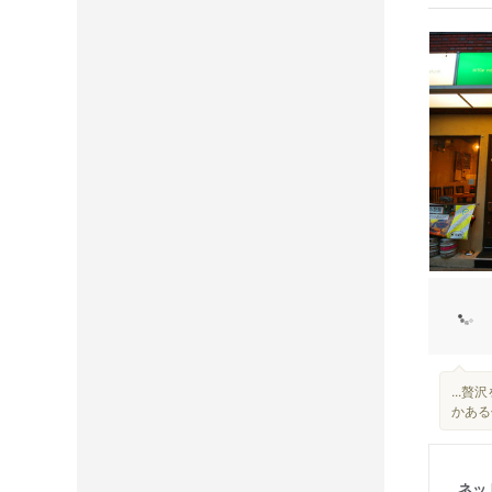
...
かある
ネッ