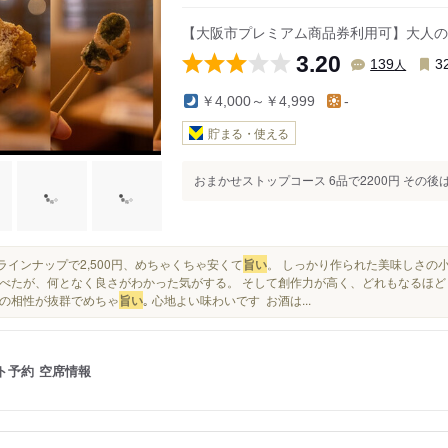
【大阪市プレミアム商品券利用可】大人の
3.20
人
139
3
￥4,000～￥4,999
-
貯まる・使える
おまかせストップコース 6品で2200円 その後
このラインナップで2,500円、めちゃくちゃ安くて
旨い
。 しっかり作られた美味しさの
べたが、何となく良さがわかった気がする。 そして創作力が高く、どれもなるほど
の相性が抜群でめちゃ
旨い
｡ 心地よい味わいです ⁡ お酒は...
ト予約
空席情報