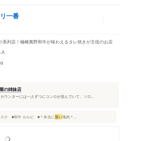
トリ一番
や系列店！極雌萬野和牛が味わえるタレ焼きが主役のお店
人
1
99
屋の姉妹店
カウンターには一人ずつにコンロが並んでいて、ソロ...
ブリスケ ■和牛 カルピ ■＊本当に
旨い
塊肉＊...