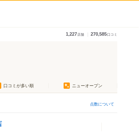
｜
1,227
270,585
店舗
口コミ
口コミが多い順
ニューオープン
点数について
店