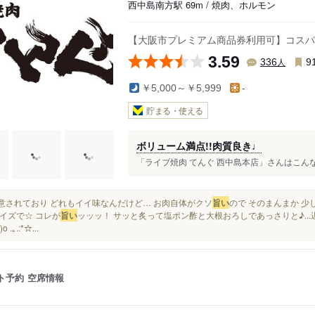
西中島南方駅 69m / 焼肉、ホルモン
【大阪市プレミアム商品券利用可】コスパ
3.59
人
336
9
￥5,000～￥5,999
-
貯まる・使える
ボリューム満点!!肉質良き♩
「ライブ焼肉 てんぐ 西中島本店」さんはこんなお店 ︎︎
が用意されており どれもイイ味なんだけど… お肉自体がクソ
旨い
ので そのまんまか 少
イズで☆ コレが
旨い
ッッッ！ サッと炙って塩ポン酢と大根おろしであっさりと♪..
o .｡.:*☆...
ト予約
空席情報