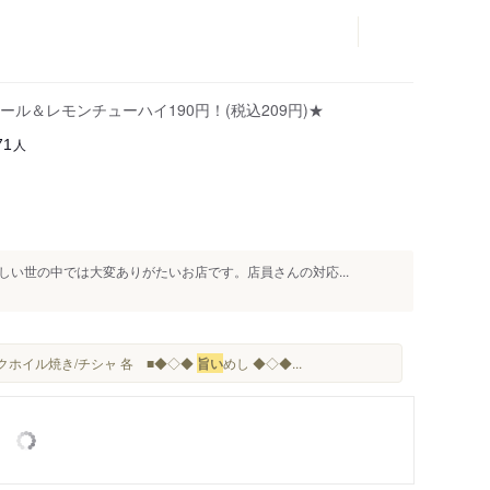
ル＆レモンチューハイ190円！(税込209円)★
人
71
い世の中では大変ありがたいお店です。店員さんの対応...
ニクホイル焼き/チシャ 各 ■◆◇◆
旨い
めし ◆◇◆...