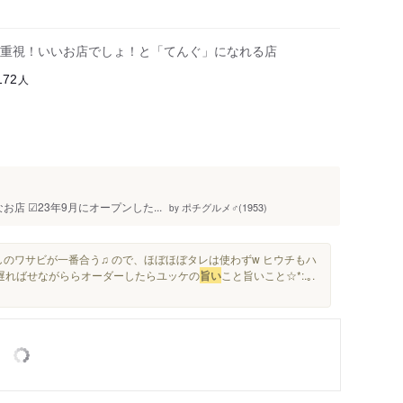
重視！いいお店でしょ！と「てんぐ」になれる店
人
172
︎︎︎︎☑︎23年9月にオープンした...
ポチグルメ♂(1953)
by
しのワサビが一番合う♫ ので、ほぼほぼタレは使わずw ヒウチもハ
.遅ればせながららオーダーしたらユッケの
旨い
こと旨いこと☆*:.｡.