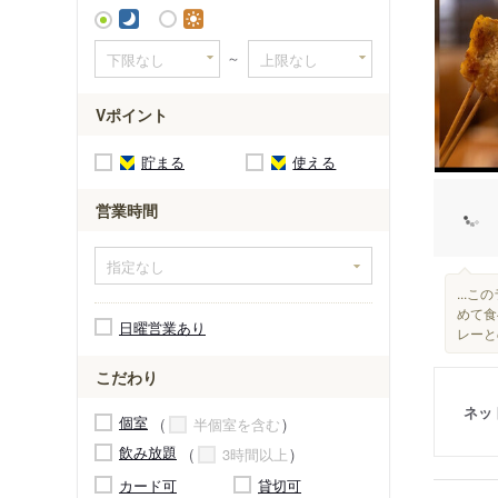
～
Vポイント
貯まる
使える
営業時間
...
めて食
日曜営業あり
レーと
こだわり
ネッ
個室
半個室を含む
飲み放題
3時間以上
カード可
貸切可