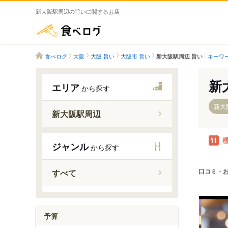
新大阪駅周辺の旨いに関するお店
食べログ
食べログ
大阪
大阪 旨い
大阪市 旨い
キーワ
新大阪駅周辺 旨い
新
エリア
から探す
新大
新大阪駅周辺
東淀川駅
ジャンル
から探す
新大阪駅
東三国駅
口コミ・
すべて
西中島南
南方駅
予算