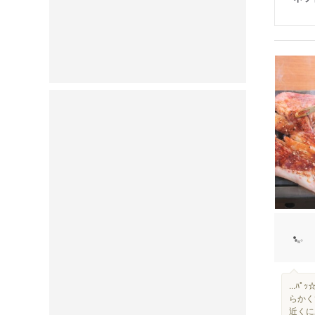
...
らかく
近くに