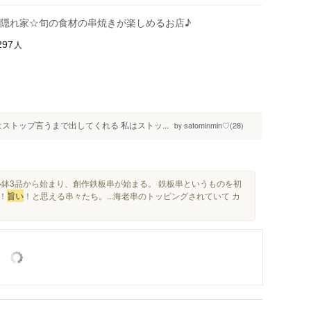
隠れ家☆旬の食材の串焼きが楽しめるお店♪
人
297
はストップ言うまで出してくれる 私はストッ...
satominmin♡(28)
by
小鉢3品から始まり、創作鉄板串が始まる。 鉄板串というものを初
！
旨い
！と思える串々たち。...海老串のトッピングされていて カ