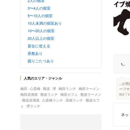
2人の個室
3〜4人の個室
5〜10人の個室
10人未満の個室あり
10〜20人の個室
20人以上の個室
宴会に使える
座敷あり
掘りごたつあり
人気のエリア・ジャンル
...
梅田
心斎橋
難波
堺
梅田ランチ
梅田ラーメン
ーフサ
o(≧▽≦)
梅田居酒屋
難波ランチ
梅田カフェ
難波ラーメン
難波居酒屋
心斎橋ランチ
高槻ランチ
難波カフ
ェ
堺ランチ
ネッ