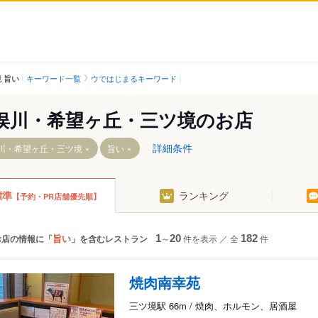
キーワード一覧
ウではじまるキーワード
 旨い
俣川・希望ヶ丘・三ツ境のお店
詳細条件
川・希望ヶ丘・三ツ境
旨い
標準
ランキング
【予約・PR店舗優先順】
駅
旨い
お店の情報に「
」を含むレストラン
1
～
20
件を表示
／
全
182
件
焼肉南幸苑
三ツ境駅 66m / 焼肉、ホルモン、居酒屋