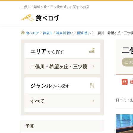
二俣川・希望ヶ丘・三ツ境の旨いに関するお店
食べログ
食べログ
神奈川
神奈川 旨い
横浜 旨い
二俣川・希望ヶ丘・三ツ境
二
エリア
から探す
二俣
二俣川・希望ヶ丘・三ツ境
ジャンル
から探す
二俣川駅
希望ケ丘
口コミ・
すべて
三ツ境駅
瀬谷駅
予算