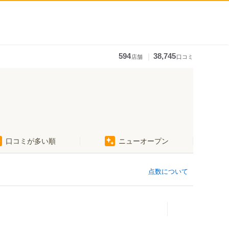
｜
594
38,745
店舗
口コミ
口コミが多い順
ニューオープン
点数について