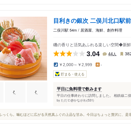
目利きの銀次 二俣川北口駅
二俣川駅 54m / 居酒屋、海鮮、創作料理
磯の香りと活気あふれる楽しい空間◆新鮮
3.04
人
44
38
￥2,000～￥2,999
-
貯まる・使える
平日に魚料理で飲みます
平日の仕事終わりに訪問しました。 相鉄線二俣
ただＣ@かながわ(531)
by
中はふっくら。噛むほどに広がる天然真ふぐの上品な甘み。今日はちょっと贅沢に、是