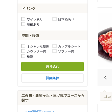
ドリンク
ワインあり
日本酒あり
焼酎あり
空間・設備
オシャレな空間
カップルシート
カウンター席
ソファー席
座敷
絞り込む
詳細条件
二俣川・希望ヶ丘・三ツ境でコースから
...
探す
3,000円以下のコース