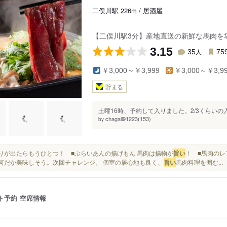
二俣川駅 226m / 居酒屋
【二俣川駅3分】産地直送の新鮮な馬肉を
3.15
人
35
75
￥3,000～￥3,999
￥3,000～￥3,9
貯まる
土曜16時、予約して入りました。2/3くらいの
chagall91223(153)
by
当たりが出たらもうひとつ！ ■ぶらいあんの揚げもん 馬肉は揚物が
旨い
！ ■馬肉のレ
..何だか美味しそう。次回チャレンジ。 個室の居心地も良く、
旨い
馬肉料理を囲む...
ト予約
空席情報