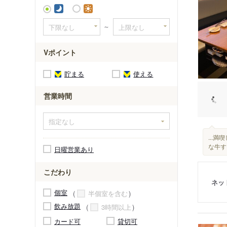
～
Vポイント
貯まる
使える
営業時間
...
な牛
日曜営業あり
こだわり
ネッ
個室
半個室を含む
飲み放題
3時間以上
カード可
貸切可