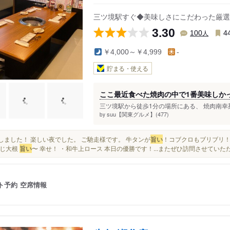
三ツ境駅すぐ◆美味しさにこだわった厳選
3.30
人
100
4
￥4,000～￥4,999
-
貯まる・使える
ここ最近食べた焼肉の中で1番美味しか
三ツ境駅から徒歩1分の場所にある、 焼肉南幸苑
suu【関東グルメ】(477)
by
満喫しました！ 楽しい夜でした。 ご馳走様です。 牛タンが
旨い
！コブクロもブリブリ！ 
すじ大根
旨い
〜 幸せ！ ・和牛上ロース 本日の優勝です！...またぜひ訪問させていた
ト予約
空席情報