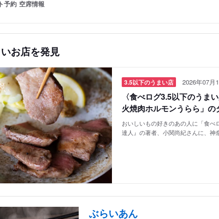
ト予約
空席情報
しいお店を発見
2026年07月1
3.5以下のうまい店
〈食べログ3.5以下のうま
火焼肉ホルモンうらら」の
おいしいもの好きのあの人に「食べロ
達人』の著者、小関尚紀さんに、神
ぶらいあん