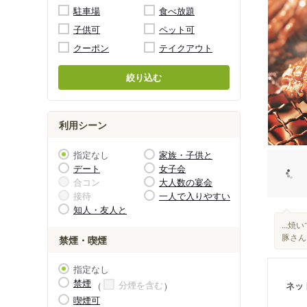
駐車場
食べ放題
子供可
ペット可
クーポン
テイクアウト
絞り込む
利用シーン
指定なし
家族・子供と
デート
女子会
合コン
大人数の宴会
接待
一人で入りやすい
知人・友人と
...
豚さん
禁煙・喫煙
指定なし
禁煙
分煙を含む
ネッ
喫煙可