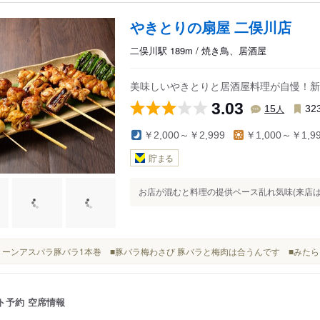
やきとりの扇屋 二俣川店
二俣川駅 189m / 焼き鳥、居酒屋
美味しいやきとりと居酒屋料理が自慢！新
3.03
人
15
32
￥2,000～￥2,999
￥1,000～￥1,9
貯まる
お店が混むと料理の提供ペース乱れ気味(来店は17
■グリーンアスパラ豚バラ1本巻 ■豚バラ梅わさび 豚バラと梅肉は合うんです ■みた
ト予約
空席情報