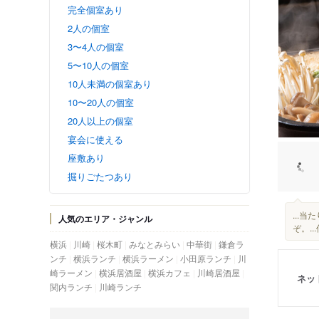
完全個室あり
2人の個室
3〜4人の個室
5〜10人の個室
10人未満の個室あり
10〜20人の個室
20人以上の個室
宴会に使える
座敷あり
掘りごたつあり
...
人気のエリア・ジャンル
ぞ。.
横浜
川崎
桜木町
みなとみらい
中華街
鎌倉ラ
ンチ
横浜ランチ
横浜ラーメン
小田原ランチ
川
崎ラーメン
横浜居酒屋
横浜カフェ
川崎居酒屋
ネッ
関内ランチ
川崎ランチ