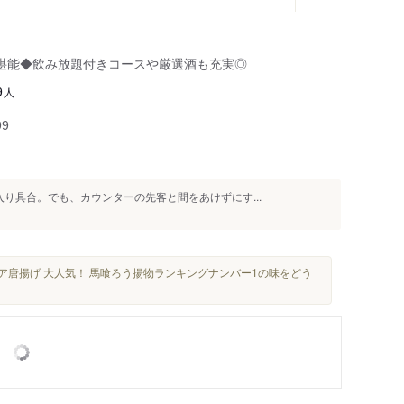
堪能◆飲み放題付きコースや厳選酒も充実◎
人
9
99
入り具合。でも、カウンターの先客と間をあけずにす...
ア唐揚げ 大人気！ 馬喰ろう揚物ランキングナンバー1の味をどう