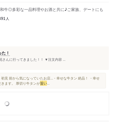
和牛◎多彩な一品料理やお酒と共に♪ご家族、デートにも
人
491
った！
さんに行ってきました！！ ▼注文内容 ...
初見 前から気になっていたお店...・幸せな牛タン 絶品！ ・幸せ
だきます。 厚切り牛タンが
旨い
...