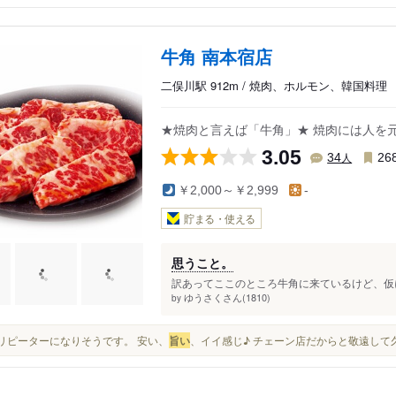
牛角 南本宿店
二俣川駅 912m / 焼肉、ホルモン、韓国料理
★焼肉と言えば「牛角」★ 焼肉には人を
3.05
人
34
26
￥2,000～￥2,999
-
貯まる・使える
思うこと。
訳あってここのところ牛角に来ているけど、仮に
ゆうさくさん(1810)
by
またリピーターになりそうです。 安い、
旨い
、イイ感じ♪ チェーン店だからと敬遠して久