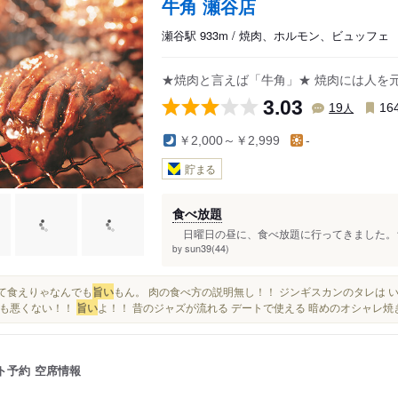
牛角 瀬谷店
瀬谷駅 933m / 焼肉、ホルモン、ビュッフェ
★焼肉と言えば「牛角」★ 焼肉には人を
3.03
人
19
16
￥2,000～￥2,999
-
貯まる
食べ放題
日曜日の昼に、食べ放題に行ってきました。ち
sun39(44)
by
焼いて食えりゃなんでも
旨い
もん。 肉の食べ方の説明無し！！ ジンギスカンのタレは い
も悪くない！！
旨い
よ！！ 昔のジャズが流れる デートで使える 暗めのオシャレ焼き肉
ト予約
空席情報