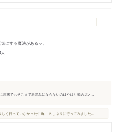
元気にする魔法があるッ。
人
8
週末でもそこまで激混みにならないのはやはり競合店と...
しく行っていなかった牛角。 久しぶりに行ってみました...