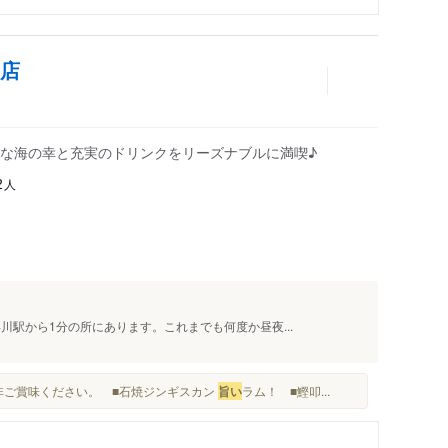
前店
な海の幸と充実のドリンクをリーズナブルに満喫♪
人
2
川駅から1分の所にあります。これまでも何度か昼夜...
非ご賞味ください。 ■石焼ジンギスカン
旨い
ラム！ ■鰹叩...