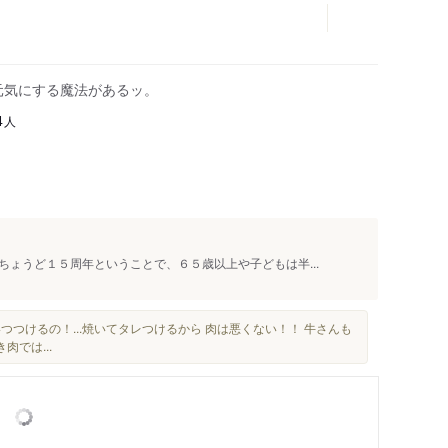
元気にする魔法があるッ。
人
4
ょうど１５周年ということで、６５歳以上や子どもは半...
つつけるの！...焼いてタレつけるから 肉は悪くない！！ 牛さんも
では...