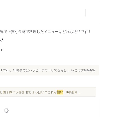
鮮で上質な食材で料理したメニューはどれも絶品です！
人
3
99
:53)。18時まではハッピーアワーしてるらし...
こえび94344(9)
by
らし団子豚バラ巻き 甘じょっぱい？これが
旨い
■串盛り...