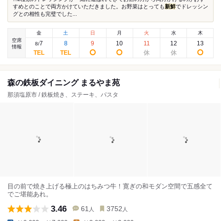
すめとのことで両方かけていただきました。お野菜はとっても
新鮮
でドレッシン
グとの相性も完璧でした...
金
土
日
月
火
水
木
空席
7
8
9
10
11
12
13
8
/
情報
森の鉄板ダイニング まるやま苑
那須塩原市 / 鉄板焼き、ステーキ、パスタ
目の前で焼き上げる極上のはちみつ牛！寛ぎの和モダン空間で五感全て
でご堪能あれ。
3.46
61
3752
人
人