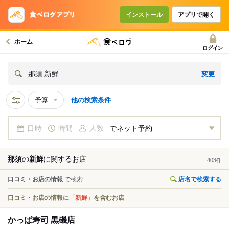
インストール
アプリで開く
ホーム
ログイン
変更
那須 新鮮
予算
他の検索条件
日時
時間
人数
でネット予約
那須
の
新鮮
に関する
お店
403
件
口コミ・お店の情報
で検索
店名で検索する
口コミ・お店の情報に
「新鮮」
を含むお店
かっぱ寿司 黒磯店