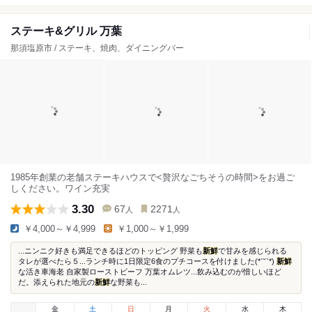
ステーキ&グリル 万葉
那須塩原市 / ステーキ、焼肉、ダイニングバー
1985年創業の老舗ステーキハウスで<贅沢なごちそうの時間>をお過ご
しください。ワイン充実
3.30
67
2271
人
人
￥4,000～￥4,999
￥1,000～￥1,999
...ニンニク好きも満足できるほどのトッピング 野菜も
新鮮
で甘みを感じられる
タレが選べたら５...ランチ時に1日限定6食のプチコースを付けました(*ˊ˘ˋ*)
新鮮
な活き車海老 自家製ローストビーフ 万葉オムレツ...飲み込むのが惜しいほど
だ。添えられた地元の
新鮮
な野菜も...
金
土
日
月
火
水
木