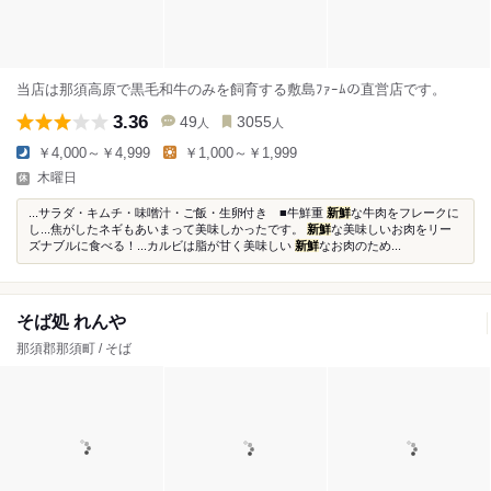
当店は那須高原で黒毛和牛のみを飼育する敷島ﾌｧｰﾑの直営店です。
3.36
49
3055
人
人
￥4,000～￥4,999
￥1,000～￥1,999
木曜日
...サラダ・キムチ・味噌汁・ご飯・生卵付き ■牛鮮重
新鮮
な牛肉をフレークに
し...焦がしたネギもあいまって美味しかったです。
新鮮
な美味しいお肉をリー
ズナブルに食べる！...カルビは脂が甘く美味しい
新鮮
なお肉のため...
そば処 れんや
那須郡那須町 / そば