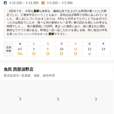
￥10,000～￥14,999
￥5,000～￥5,999
...2回目です。 今回も
新鮮
な食材を、繊細な技で仕上げたお料理の数々にに大満
足でした。三連休中日ということもあり、店内はほぼ満席で活気にあふれていま
した。 楽しみにしていたかきごおりは、4月から10月までとのことでおあずけだ
ったのは残念でしたが、様々な旬の食材から一足早い春の訪れを感じられ幸せな
時間でした…。 母の還暦祝いで訪問。奥まった場所にあり、緑に囲まれた隠れ
家的なワクワク感がある。料理は一品一品こだわりを感じる味。特に地元の牛乳
を使ったドレッシングがかかった
新鮮
サラダと...
金
土
日
月
火
水
木
空席
7
8
9
10
11
12
13
8
/
情報
魚民 西那須野店
那須塩原市 / 居酒屋、海鮮、創作料理