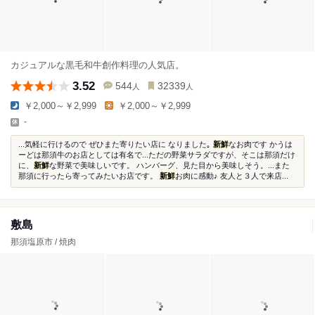
カジュアルな黒毛和牛創作料理の人気店。
3.52
544
32339
人
人
￥2,000～￥2,999
￥2,000～￥2,999
-
...気軽に行けるので ぜひまた寄りたい店に なりました｡
新鮮
なお肉です かうは
ーどは那須牛のお店としては有名で...ただの野菜サラダですが、そこは那須だけ
に、
新鮮
な野菜で美味しいです。 ハンバーグ、見た目から美味しそう。...また
那須に行ったら寄ってみたいお店です。
新鮮
お肉に感動♪ 友人と３人で来店...
敷島
那須塩原市 / 焼肉