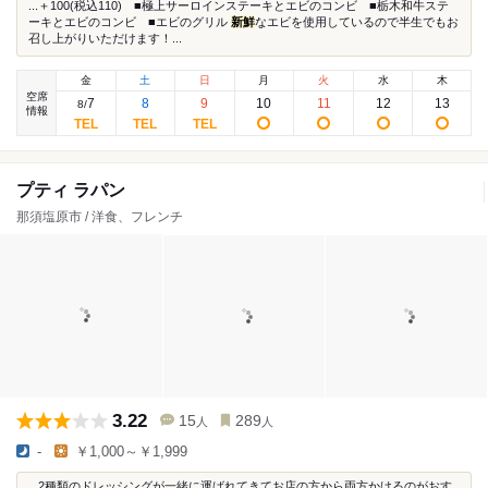
...＋100(税込110) ■極上サーロインステーキとエビのコンビ ■栃木和牛ステ
ーキとエビのコンビ ■エビのグリル
新鮮
なエビを使用しているので半生でもお
召し上がりいただけます！...
金
土
日
月
火
水
木
空席
7
8
9
10
11
12
13
8
/
情報
プティ ラパン
那須塩原市 / 洋食、フレンチ
3.22
15
289
人
人
-
￥1,000～￥1,999
...2種類のドレッシングが一緒に運ばれてきてお店の方から両方かけるのがおす