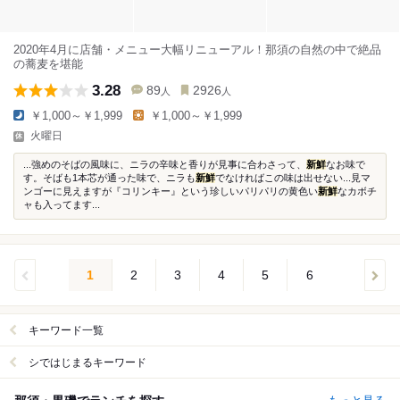
2020年4月に店舗・メニュー大幅リニューアル！那須の自然の中で絶品
の蕎麦を堪能
3.28
89
2926
人
人
￥1,000～￥1,999
￥1,000～￥1,999
火曜日
...強めのそばの風味に、ニラの辛味と香りが見事に合わさって、
新鮮
なお味で
す。そばも1本芯が通った味で、ニラも
新鮮
でなければこの味は出せない...見マ
ンゴーに見えますが『コリンキー』という珍しいパリパリの黄色い
新鮮
なカボチ
ャも入ってます...
1
2
3
4
5
6
キーワード一覧
シではじまるキーワード