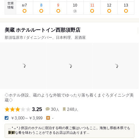
空席
7
8
9
10
11
12
13
8
/
情報
美蔵 ホテルルートイン西那須野店
那須塩原市 / ダイニングバー、日本料理、居酒屋
◇ホテル併設、蔵のような外観でゆったり落ち着くまぐろダイニング美
蔵◇
3.25
30
248
人
人
￥3,000～￥3,999
-
...⁠ ⁠❛⁠ ⁠ᴗ⁠ ⁠❛⁠.⁠) 併設のホテルに宿泊する時の夜ご飯はいつもここ。海無し県栃木県でも
新鮮
な肴を味わうことができるお店は沢山あります...