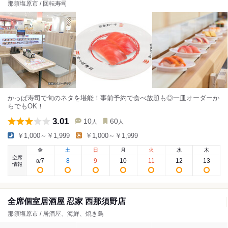
那須塩原市 / 回転寿司
かっぱ寿司で旬のネタを堪能！事前予約で食べ放題も◎一皿オーダーか
らでもOK！
3.01
10
60
人
人
￥1,000～￥1,999
￥1,000～￥1,999
金
土
日
月
火
水
木
空席
7
8
9
10
11
12
13
8
/
情報
全席個室居酒屋 忍家 西那須野店
那須塩原市 / 居酒屋、海鮮、焼き鳥