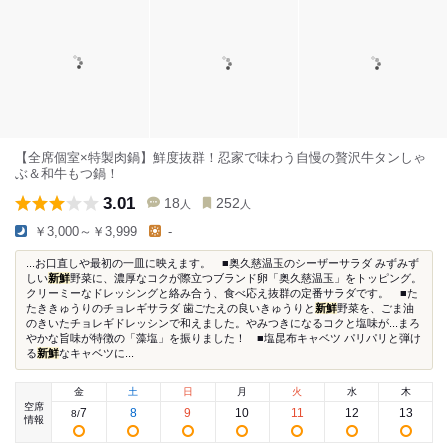
【全席個室×特製肉鍋】鮮度抜群！忍家で味わう自慢の贅沢牛タンしゃ
ぶ＆和牛もつ鍋！
3.01
18
252
人
人
￥3,000～￥3,999
-
...お口直しや最初の一皿に映えます。 ■奥久慈温玉のシーザーサラダ みずみず
しい
新鮮
野菜に、濃厚なコクが際立つブランド卵「奥久慈温玉」をトッピング。
クリーミーなドレッシングと絡み合う、食べ応え抜群の定番サラダです。 ■た
たききゅうりのチョレギサラダ 歯ごたえの良いきゅうりと
新鮮
野菜を、ごま油
のきいたチョレギドレッシンで和えました。やみつきになるコクと塩味が...まろ
やかな旨味が特徴の「藻塩」を振りました！ ■塩昆布キャベツ パリパリと弾け
る
新鮮
なキャベツに...
金
土
日
月
火
水
木
空席
7
8
9
10
11
12
13
8
/
情報