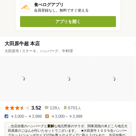
食べログアプリ
会員登録なし。無料ですぐ使える
アプリを開く
大田原牛超 本店
大田原市 / ステーキ、ハンバーグ、牛料理
3.52
128
6701
人
人
￥3,000～￥3,999
￥3,000～￥3,999
...当店自慢のハンバーグと
新鮮
な地元野菜のサラダ、関東屈指の米どころ地元大
田原産のごはんが付いたセットでございます。 ■大田原牛１００％生ハンバー
グセット(ジャンボサイズ)270g 数々のメディアに取り上げられた、当店自慢の