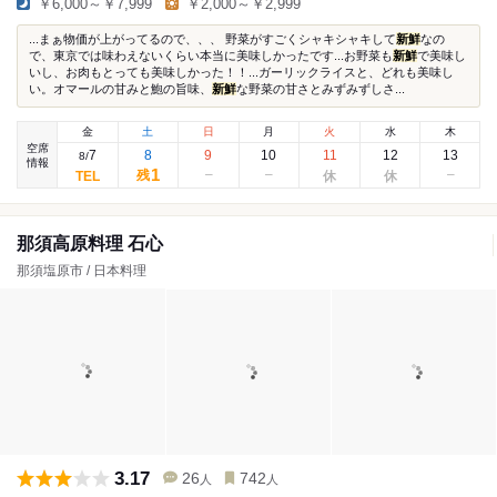
￥6,000～￥7,999
￥2,000～￥2,999
...まぁ物価が上がってるので、、、 野菜がすごくシャキシャキして
新鮮
なの
で、東京では味わえないくらい本当に美味しかったです...お野菜も
新鮮
で美味し
いし、お肉もとっても美味しかった！！...ガーリックライスと、どれも美味し
い。オマールの甘みと鮑の旨味、
新鮮
な野菜の甘さとみずみずしさ...
金
土
日
月
火
水
木
空席
7
8
9
10
11
12
13
8
/
情報
1
残
那須高原料理 石心
那須塩原市 / 日本料理
3.17
26
742
人
人