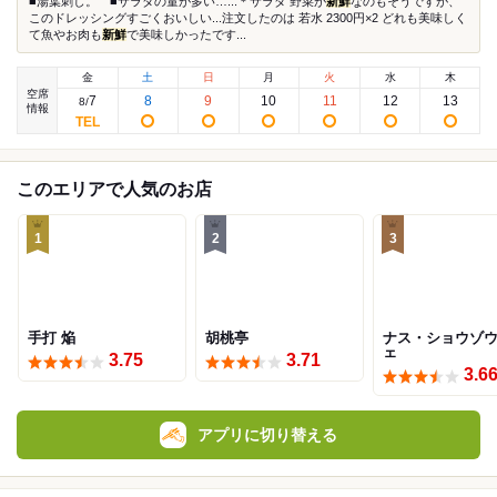
■湯葉刺し。 ■サラダの量が多い…...＊サラダ 野菜が
新鮮
なのもそうですが、
このドレッシングすごくおいしい...注文したのは 若水 2300円×2 どれも美味しく
て魚やお肉も
新鮮
で美味しかったです...
金
土
日
月
火
水
木
空席
7
8
9
10
11
12
13
8
/
情報
このエリアで人気のお店
1
2
3
手打 焔
胡桃亭
ナス・ショウゾウ
ェ
3.75
3.71
3.6
アプリに切り替える