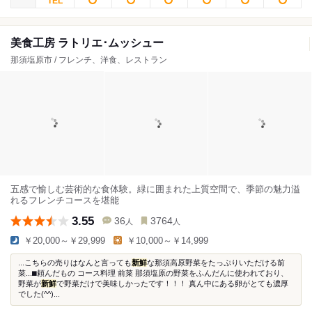
美食工房 ラトリエ･ムッシュー
那須塩原市 / フレンチ、洋食、レストラン
五感で愉しむ芸術的な食体験。緑に囲まれた上質空間で、季節の魅力溢
れるフレンチコースを堪能
3.55
36
3764
人
人
￥20,000～￥29,999
￥10,000～￥14,999
...こちらの売りはなんと言っても
新鮮
な那須高原野菜をたっぷりいただける前
菜...⬛︎頼んだもの コース料理 前菜 那須塩原の野菜をふんだんに使われており、
野菜が
新鮮
で野菜だけで美味しかったです！！！ 真ん中にある卵がとても濃厚
でした(^^)...