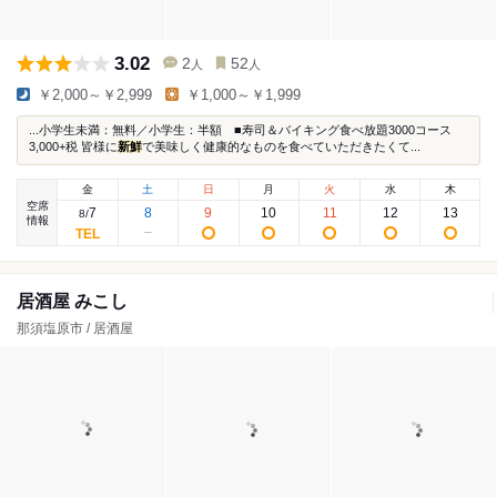
3.02
2
52
人
人
￥2,000～￥2,999
￥1,000～￥1,999
...小学生未満：無料／小学生：半額 ■寿司＆バイキング食べ放題3000コース
3,000+税 皆様に
新鮮
で美味しく健康的なものを食べていただきたくて...
金
土
日
月
火
水
木
空席
7
8
9
10
11
12
13
8
/
情報
居酒屋 みこし
那須塩原市 / 居酒屋