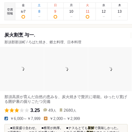
金
土
日
月
火
水
木
空席
7
8
9
10
11
12
13
8
/
情報
炭火割烹 与一.
那須郡那須町 / ろばた焼き、郷土料理、日本料理
那須高原が育んだ自然の恵みを、炭火焼きで贅沢に堪能。ゆったり寛げ
る囲炉裏の掘りごたつ完備
3.25
49
2680
人
人
￥6,000～￥7,999
￥2,000～￥2,999
...■前菜盛り合わせ。 ■椎茸が肉厚。 ■ナスもとても
新鮮
で美味しかった。