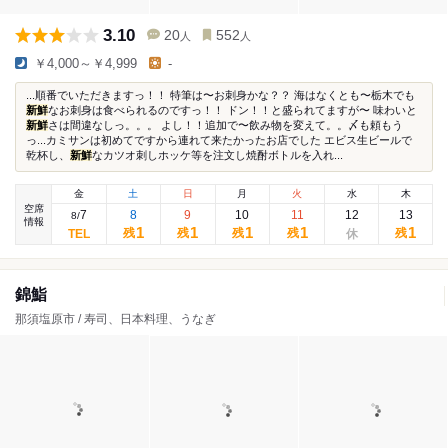
3.10
20
552
人
人
￥4,000～￥4,999
-
...順番でいただきますっ！！ 特筆は〜お刺身かな？？ 海はなくとも〜栃木でも
新鮮
なお刺身は食べられるのですっ！！ ドン！！と盛られてますが〜 味わいと
新鮮
さは間違なしっ。。。 よし！！追加で〜飲み物を変えて。。〆も頼もう
っ...カミサンは初めてですから連れて来たかったお店でした エビス生ビールで
乾杯し、
新鮮
なカツオ刺しホッケ等を注文し焼酎ボトルを入れ...
金
土
日
月
火
水
木
空席
7
8
9
10
11
12
13
8
/
情報
1
1
1
1
1
残
残
残
残
残
錦鮨
那須塩原市 / 寿司、日本料理、うなぎ