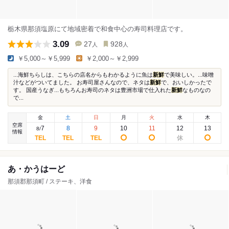
栃木県那須塩原にて地域密着で和食中心の寿司料理店です。
3.09
27
928
人
人
￥5,000～￥5,999
￥2,000～￥2,999
...海鮮ちらしは、こちらの店名からもわかるように魚は
新鮮
で美味しい。...味噌
汁などがついてました。 お寿司屋さんなので、ネタは
新鮮
で、おいしかったで
す。 国産うなぎ...もちろんお寿司のネタは豊洲市場で仕入れた
新鮮
なものなの
で...
金
土
日
月
火
水
木
空席
7
8
9
10
11
12
13
8
/
情報
あ・かうはーど
那須郡那須町 / ステーキ、洋食