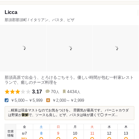
Licca
那須郡那須町 / イタリアン、パスタ、ピザ
那須高原で出会う、とろけるごちそう。優しい時間が包む一軒家レスト
ランで、癒しのチーズ料理を
3.17
70
4434
人
人
￥5,000～￥5,999
￥2,000～￥2,999
...精算は現金マストなのでお気をつけを。 雰囲気が最高です。 バーニャカウダ
は野菜が
新鮮
で、ソースも良し。ピザ、パスタは味が濃くて◯ チーズ...
金
土
日
月
火
水
木
空席
7
8
9
10
11
12
13
8
/
情報