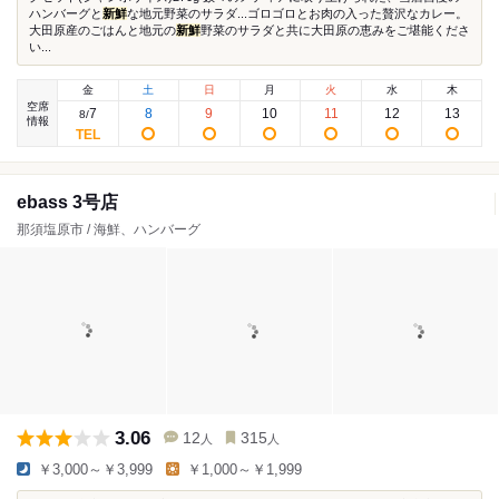
ハンバーグと
新鮮
な地元野菜のサラダ...ゴロゴロとお肉の入った贅沢なカレー。
大田原産のごはんと地元の
新鮮
野菜のサラダと共に大田原の恵みをご堪能くださ
い...
金
土
日
月
火
水
木
空席
7
8
9
10
11
12
13
8
/
情報
ebass 3号店
那須塩原市 / 海鮮、ハンバーグ
3.06
12
315
人
人
￥3,000～￥3,999
￥1,000～￥1,999