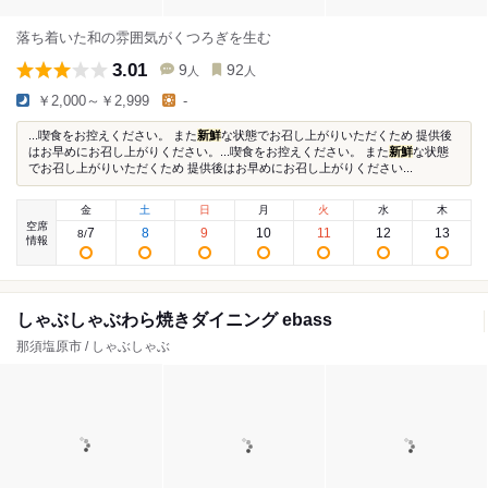
落ち着いた和の雰囲気がくつろぎを生む
3.01
9
92
人
人
￥2,000～￥2,999
-
...喫食をお控えください。 また
新鮮
な状態でお召し上がりいただくため 提供後
はお早めにお召し上がりください。...喫食をお控えください。 また
新鮮
な状態
でお召し上がりいただくため 提供後はお早めにお召し上がりください...
金
土
日
月
火
水
木
空席
7
8
9
10
11
12
13
8
/
情報
しゃぶしゃぶわら焼きダイニング ebass
那須塩原市 / しゃぶしゃぶ