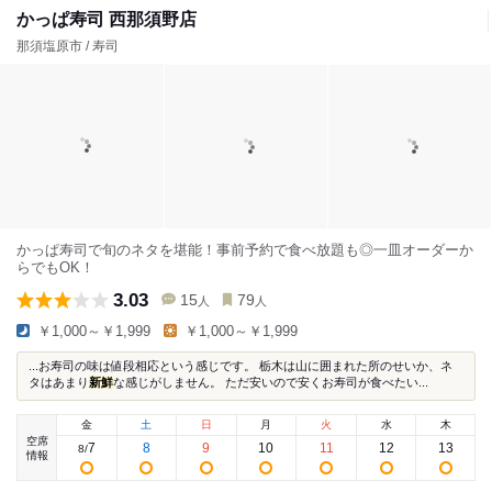
かっぱ寿司 西那須野店
那須塩原市 / 寿司
かっぱ寿司で旬のネタを堪能！事前予約で食べ放題も◎一皿オーダーか
らでもOK！
3.03
15
79
人
人
￥1,000～￥1,999
￥1,000～￥1,999
...お寿司の味は値段相応という感じです。 栃木は山に囲まれた所のせいか、ネ
タはあまり
新鮮
な感じがしません。 ただ安いので安くお寿司が食べたい...
金
土
日
月
火
水
木
空席
7
8
9
10
11
12
13
8
/
情報