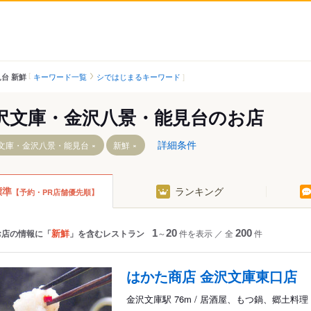
キーワード一覧
シではじまるキーワード
台 新鮮
沢文庫・金沢八景・能見台のお店
詳細条件
文庫・金沢八景・能見台
新鮮
標準
ランキング
【予約・PR店舗優先順】
駅
並木中央駅
野島公園駅
幸浦駅
駅
産業振興センター駅
新鮮
お店の情報に「
」を含むレストラン
1
～
20
件を表示
／
全
200
件
駅
福浦駅
市大医学部駅
はかた商店 金沢文庫東口店
駅
八景島駅
金沢文庫駅 76m / 居酒屋、もつ鍋、郷土料理
海の公園柴口駅