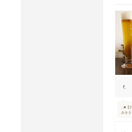
...
みをさ