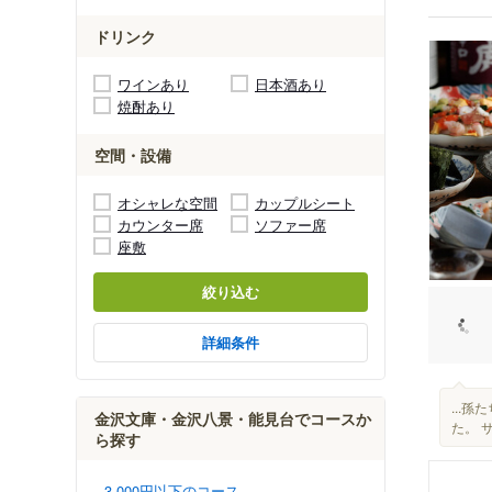
ドリンク
ワインあり
日本酒あり
焼酎あり
空間・設備
オシャレな空間
カップルシート
カウンター席
ソファー席
座敷
絞り込む
詳細条件
...
金沢文庫・金沢八景・能見台でコースか
た。 
ら探す
3,000円以下のコース