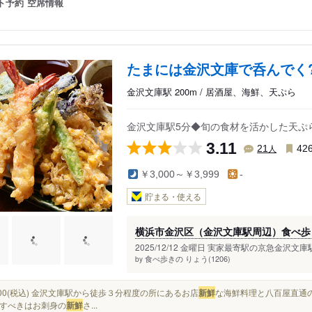
ト予約
空席情報
たまには金沢文庫で呑んでく
金沢文庫駅 200m / 居酒屋、海鮮、天ぷら
金沢文庫駅5分◆旬の食材を活かした天ぷ
3.11
人
21
42
￥3,000～￥3,999
-
貯まる・使える
横浜市金沢区（金沢文庫駅周辺）食べ歩き
2025/12/12 金曜日 実家最寄駅の京急金沢
食べ歩きの りょう(1206)
by
¥4,000(税込) 金沢文庫駅から徒歩３分程度の所にあるお店
新鮮
な海鮮料理と八百屋直通
すべきはお刺身の
新鮮
さ...