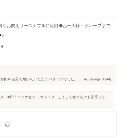
質なお肉をリーズナブルに堪能◆お一人様～グループまで
人
0
99
肉を自分で焼いていただくパターンでした。 ...
Lilyangel(1244)
by
メ ■和牛ユッケセット オススメ...こうして食べるのも最高です。