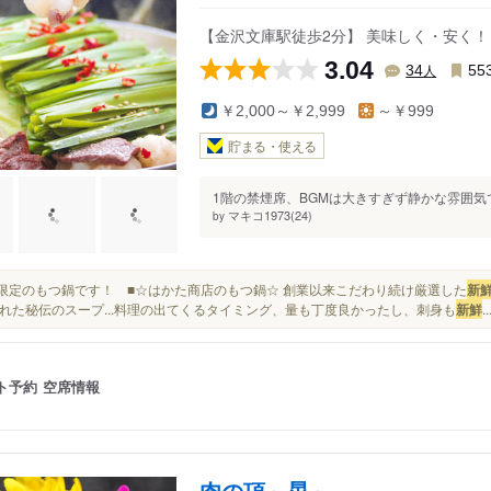
海の公園南口駅
【金沢文庫駅徒歩2分】 美味しく・安く！
3.04
人
34
55
￥2,000～￥2,999
～￥999
貯まる・使える
1階の禁煙席、BGMは大きすぎず静かな雰囲気で
マキコ1973(24)
by
期間限定のもつ鍋です！ ■☆はかた商店のもつ鍋☆ 創業以来こだわり続け厳選した
新
れた秘伝のスープ...料理の出てくるタイミング、量も丁度良かったし、刺身も
新鮮
..
ト予約
空席情報
肉の頂～晃～