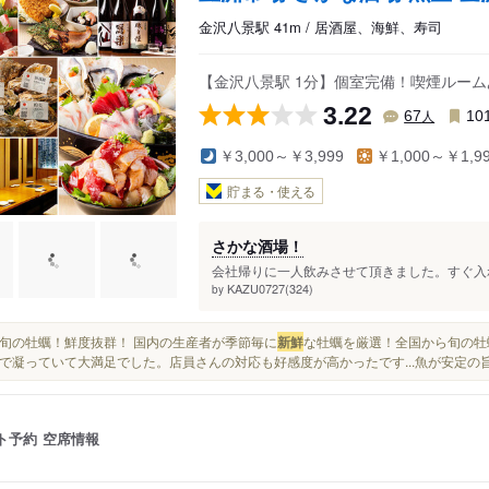
金沢八景駅 41m / 居酒屋、海鮮、寿司
【金沢八景駅 1分】個室完備！喫煙ルームあ
3.22
人
67
10
￥3,000～￥3,999
￥1,000～￥1,9
貯まる・使える
さかな酒場！
会社帰りに一人飲みさせて頂きました。すぐ入れ
KAZU0727(324)
by
牡蠣 旬の牡蠣！鮮度抜群！ 国内の生産者が季節毎に
新鮮
な牡蠣を厳選！全国から旬の牡
で凝っていて大満足でした。店員さんの対応も好感度が高かったです...魚が安定の
ト予約
空席情報