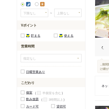
並木北駅
～
Vポイント
貯まる
使える
営業時間
...
け継が
日曜営業あり
こだわり
ネッ
個室
半個室を含む
飲み放題
3時間以上
カード可
貸切可