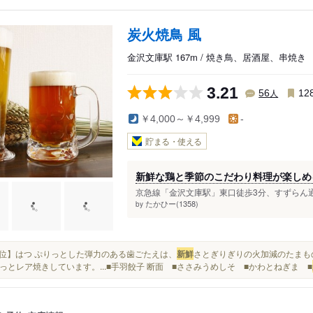
炭火焼鳥 風
金沢文庫駅 167m / 焼き鳥、居酒屋、串焼き
3.21
人
56
12
￥4,000～￥4,999
-
貯まる・使える
新鮮な鶏と季節のこだわり料理が楽しめ
京急線「金沢文庫駅」東口徒歩3分、すずらん通
たかひー(1358)
by
■【2位】はつ ぷりっとした弾力のある歯ごたえは、
新鮮
さとぎりぎりの火加減のたまもの
っとレア焼きしています。...■手羽餃子 断面 ■ささみうめしそ ■かわとねぎま ■