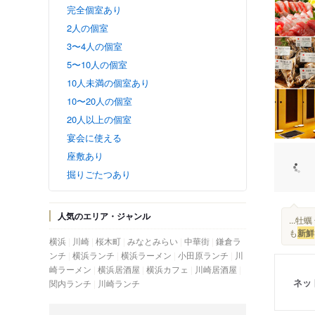
完全個室あり
2人の個室
3〜4人の個室
5〜10人の個室
10人未満の個室あり
10〜20人の個室
20人以上の個室
宴会に使える
座敷あり
掘りごたつあり
人気のエリア・ジャンル
...
も
新鮮
横浜
川崎
桜木町
みなとみらい
中華街
鎌倉ラ
ンチ
横浜ランチ
横浜ラーメン
小田原ランチ
川
崎ラーメン
横浜居酒屋
横浜カフェ
川崎居酒屋
ネッ
関内ランチ
川崎ランチ