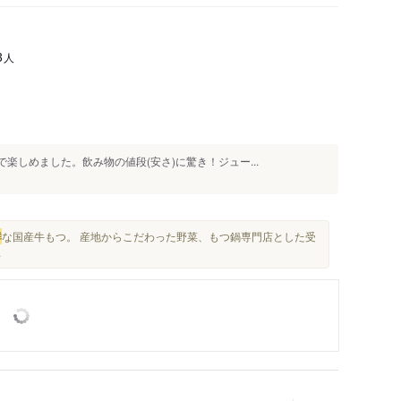
人
3
楽しめました。飲み物の値段(安さ)に驚き！ジュー...
鮮
な国産牛もつ。 産地からこだわった野菜、もつ鍋専門店とした受
.