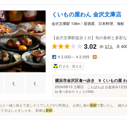
くいもの屋わん 金沢文庫店
金沢文庫駅 138m / 居酒屋、日本料理、海鮮
【金沢文庫駅徒歩１分】旬の食材と多彩な
3.02
人
17
40
￥3,000～￥3,999
-
貯まる・使える
横浜市金沢区食べ歩き 9 くいもの屋 わ
2024/08/10 土曜日 こんばんは お盆休み
食べ歩きの りょう(1206)
by
孫たちと一緒に祝えて楽しそうでした(^o^) 料理は、 お刺し身が
新鮮
で驚いたし、 鍋の
サラダはしゃきしゃき。 刺身は
新鮮
...