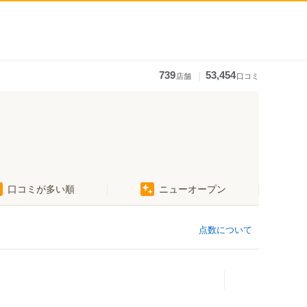
｜
739
53,454
店舗
口コミ
口コミが多い順
ニューオープン
点数について