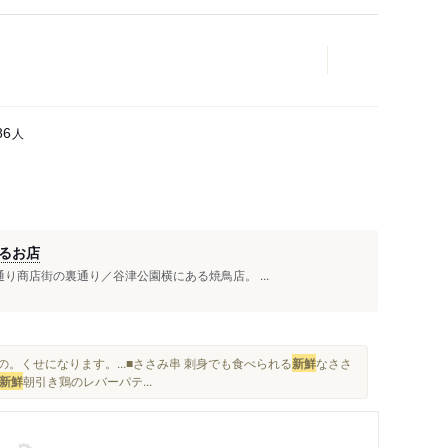
人
86
るお店
り商店街の裏通り／谷津公園横にある焼鳥店。 ...
。くせになります。...■ささみ串 刺身でも食べられる
新鮮
なささ
新鮮
朝引き鶏のレバーパテ...