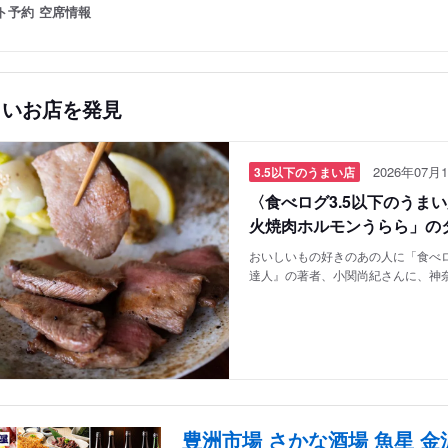
ト予約
空席情報
しいお店を発見
2026年07月1
3.5以下のうまい店
〈食べログ3.5以下のうま
火焼肉ホルモンうらら」の
おいしいもの好きのあの人に「食べロ
達人』の著者、小関尚紀さんに、神
豊洲市場 さかな酒場 魚星 