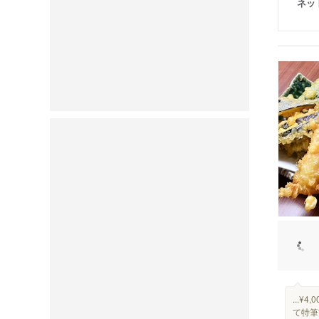
ネッ
...
て特筆