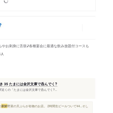
?
らやお刺身に舌鼓♪各種宴会に最適な飲み放題付コースも
人
6
 35 たまには金沢文庫で呑んでく?
文庫駅近くの「たまには金沢文庫で呑んでく?...
の
新鮮
野菜の天ぷらが名物のお店。 2時間生ビールついて¥4...そし