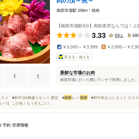
南部市場駅 258m / 焼肉
【南部市場駅3分】肉卸直営ならでは！上
3.33
人
59
68
￥3,000～￥3,999
￥2,000～￥2,9
貯まる・使える
新鮮な市場のお肉
南部市場に行った際にランチで利用しました。 お
■オススメ ■和牛頂4種盛りセット 限定 ■
新鮮
レバ
新鮮
■和牛肉まぶしセット オスス
レバ】 この色！もうすんごい...
ト予約
空席情報