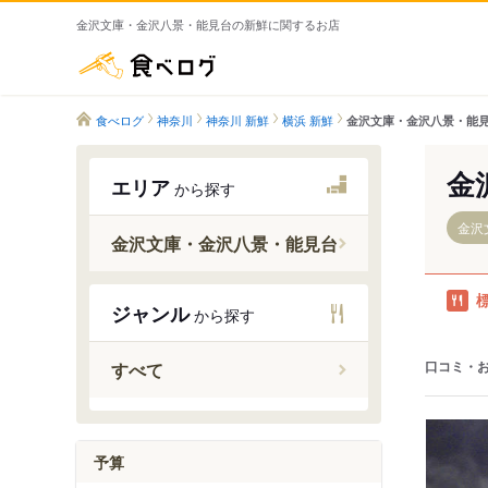
金沢文庫・金沢八景・能見台の新鮮に関するお店
食べログ
食べログ
神奈川
神奈川 新鮮
横浜 新鮮
金沢文庫・金沢八景・能見
金
エリア
から探す
金沢
金沢文庫・金沢八景・能見台
京急富岡
ジャンル
から探す
能見台駅
金沢文庫
口コミ・
すべて
金沢八景
六浦駅
南部市場
予算
鳥浜駅