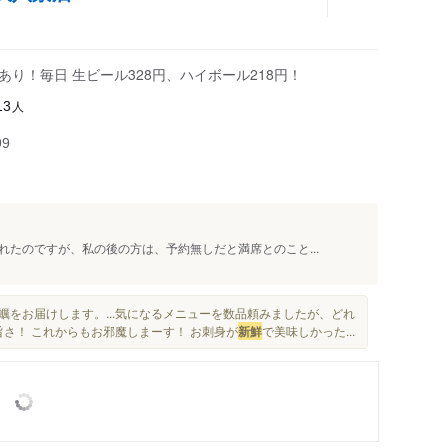
り！毎日 生ビール328円、ハイボール218円！
人
13
99
たのですが、私の後の方は、予約無しだと満席とのこと...
蠣をお届けします。...気になるメニューを数品頼みましたが、どれ
旨さ！ これからもお邪魔しまーす！ お刺身が
新鮮
で美味しかった...