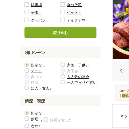
駐車場
食べ放題
子供可
ペット可
クーポン
テイクアウト
絞り込む
利用シーン
指定なし
家族・子供と
デート
女子会
合コン
大人数の宴会
接待
一人で入りやすい
知人・友人と
...
【
新鮮
禁煙・喫煙
指定なし
ネッ
禁煙
分煙を含む
喫煙可